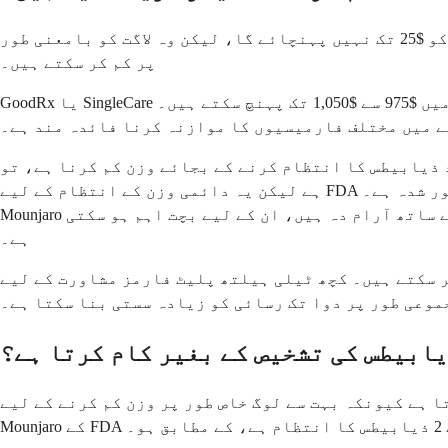
اگر آپ سیونگز کارڈ کے لیے اہل نہیں ہیں، تو آپ کے پاس ابھی بھی کچھ اختیارات ہیں۔ ان میں سے کوئی بھی آپ کو $25 تک نہیں پہنچائے گا، لیکن وہ لاگت کو بامعنی طور
پر کم کر سکتے ہیں۔
GoodRx یا SingleCare جیسی خدمات کے فارمیسی ڈسکاؤنٹ کارڈز ریٹیل قیمت سے چند سو ڈالر کم کر سکتے ہیں، جو کچھ فارمیسیوں میں $975 سے $1,050 تک پہنچ سکتے ہیں۔
قے میں مختلف فارمیسیوں کا موازنہ کرنا فائدہ مند ہے۔
رنے کے بجائے وزن کم کرنا ہے، تو Zepbound مالی طور پر بہتر راستہ ہو سکتا ہے۔ Zepbound میں Mounjaro (tirzepatide) کی طرح فعال جزو
ہے لیکن یہ دائمی وزن کے انتظام کے لیے FDA سے منظور شدہ ہے۔ Eli Lilly LillyDirect کے ذریعے وائل کی قیمت پیش کرتا ہے جو فی الحال خود سے ادا کرنے والے مریضوں کے لیے
Mounjaro کی ریٹیل قیمت سے کم ہے۔ وائل کے لیے آپ کو سرنج کے ساتھ خوراک نکالنے کی ضرورت ہوتی ہے، لیکن جو لوگ اس کے ساتھ آرام دہ ہیں، ان کے لیے بچت اہم ہو سکتی
ہے۔
 سکتے ہیں۔ کچھ ٹیلی ہیلتھ پلیٹ فارمز مشاورت کے لیے
ابیطس کی تشخیص کے بغیر کام کرتا ہے؟
ور پر وزن کم کرنے کے لیے Mounjaro چاہتے ہیں۔ سیونگز کارڈ کے لیے ایک ایسے نسخے کی ضرورت ہوتی ہے جو
۔