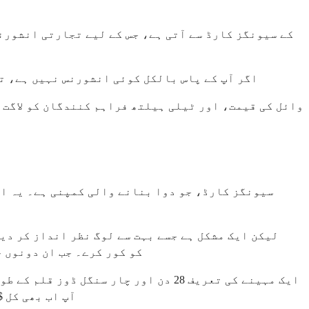
• اگر آپ کے پاس بالکل کوئی انشورنس نہیں ہے، تو آپ $25 کی قیمت کے لیے اہل نہیں ہوں گے۔ ریٹیل پر تقریباً $1,000 سے $1,200 فی مہینہ ادا کر
لیکن ایک مشکل ہے جسے بہت سے لوگ نظر انداز کر دی
Mounjaro کو کور کرے۔ جب ان
آپ اب بھی کل $25 ادا کرتے ہیں۔ جب آپ کی انشورنس دوا کو کور کرتی ہے تو یہ کارڈ فی کیلنڈر سال 13 نسخوں کے فلز تک درست