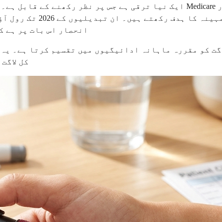
مارک قیمتوں کا خاکہ پیش
انحصار اس بات پر ہے ک
کل لاگت