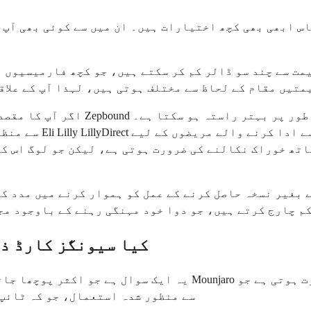
متیں مقام کے لحاظ سے مختلف ہوتی ہیں، لہذا آپ کے علا
اگر آپ کا مقصد ذیابیطس کا انتظام ک
بغیر نسخہ حاصل کرنے کے عمل کو ہموار کرنے میں مدد کر
کیا سیونگز کارڈ ذی
یہ ایک سوال ہے جو اکثر پوچھا جاتا ہے کیونکہ بہت سے لوگ خاص ط
Mounjaro کے FDA سے منظور شدہ استعمال، جو کہ ٹائپ 2 ذیابیطس کا انتظام ہے، کے مطابق ہو