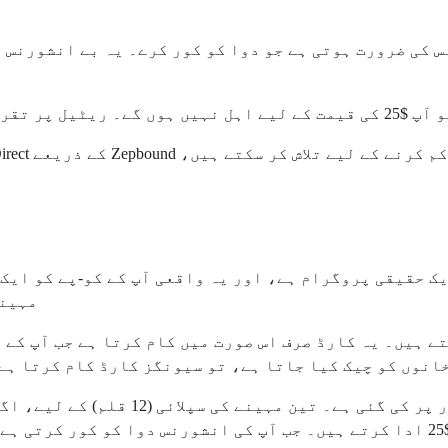
نے کی توقع رکھیں۔
مہینے ی
تے ہیں۔ یہ کارڈ صرف اس صورت میں کام کرتا ہے جب آپ کے
 دونوں خانوں کو چیک کیا جاتا ہے، تو سیونگز کارڈ کام کرتا 
ایک مہینے کی تعریف 28 دن اور چار سنگ
 ہے۔