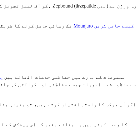
ذیابیطس کے بغیر Mounjaro کیسے حاصل کریں
اگر آپ ذیابیطس کی تشخیص کے بغیر وزن کم کرنے کے لیے epatide
tirzepatide کے مرکب ورژن کچھ خصوصی فارمیسیوں کے ذریعے کم قیمتوں پر دستیاب ہیں۔ تاہم، FDA نے مرکب GLP 1 مصنوعات کے بارے میں حفاظتی خدشات اٹھائے ہیں
ی
اگر آپ مرکب کا راستہ اختیار کرتے ہیں، تو یقینی بنائ