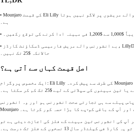
TL;DR
• Mounjaro کی قیمت Eli Lilly کے سیونگز کارڈ سے آتی ہے، جس کے لیے تجارتی انشورنس کی ضرورت ہوتی ہے جو دوا کو کور کرے۔ یہ بے انشورنس والے مریضوں پر لاگو نہیں ہوتا
ہے۔
• بے انشورنس والے مریض فارمیسی ڈسکاؤنٹ کارڈز، LillyDirect کے ذریعے Zepbound وائل کی قیمت، اور ٹیلی ہیلتھ فراہم کنندگان کو لاگت کم کرنے کے لیے تلاش کر سکتے ہیں،
حالانکہ $25 تک نہیں۔
اصل قیمت کہاں سے آتی ہے؟
ایک مخصوص پروگرام: Eli Lilly کی طرف سے پیش کردہ Mounjaro سیونگز کارڈ، جو دوا بنانے والی کمپنی ہے۔ یہ ایک حقیقی پروگرام ہے، اور یہ واقعی آپ کے کو-پے کو ایک
ا تین مہینوں کی سپلائی کے لیے $25 تک کم کر سکتا ہے۔
 پاس پہلے سے ہی تجارتی صحت انشورنس ہو اور وہ انشورنس
ہے اور آپ کے باقی کو-پے کا بڑا حصہ کور کرتا ہے۔
ل ڈوز قلم کے طور پر کی گئی ہے۔ تین مہینے کی سپلائی (12 قلم) کے لیے، اگر آپ کی انشورنس تین مہینے کے فلز کی اجازت دیتی ہے تو