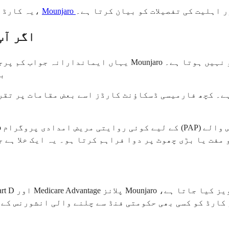
 اہلیت کی تفصیلات کو بیان کرتا ہے۔
یہ کارڈ کس طرح کام کرتا ہے اس کے مرحلہ وار گہرے جائزے کے لیے،
اگر آپ
یہاں ایماندارانہ جواب کم پرجوش ہے۔ اگر آپ کے پاس بالکل کو
بے 
مفت یا بڑی چھوٹ پر دوا فراہم کرتا ہو۔ یہ ایک خلا ہے ج