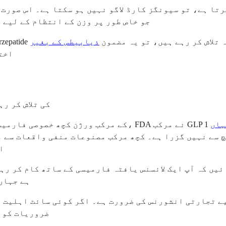
جو خاص طور پر وزن کے انتظام کے لیے 
tirz تک رسائی حاصل کرنے کا طریقہ تلاش کر رہے ہیں، تو یہ مضمون
اخت
اگر آپ سستی unjaro
ہاں
ا
یں کہ آپ ایک لائسنس یافتہ فارمیسی کے ساتھ کام کر رہے
ہے جہاں
ضروریات کو و