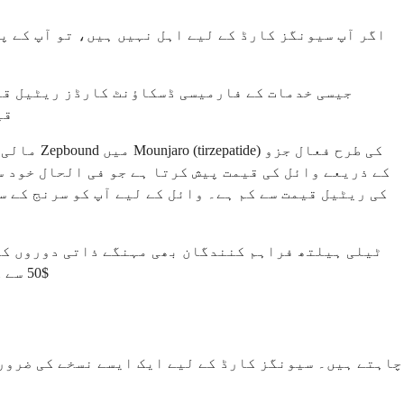
قی
ٹیلی ہیلتھ فراہم کنندگان بھی مہنگے ذاتی دوروں کے 
$50 سے کم چارج کرتے ہیں، جو دوا خود مہنگی رہنے کے باوجود مجموعی طور پر دوا تک رسائی کو زیادہ سستی بنا سکتا ہے۔