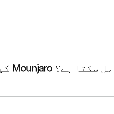
کیا آپ کو $25 ماہانہ میں Mounjaro مل سکتا ہے؟