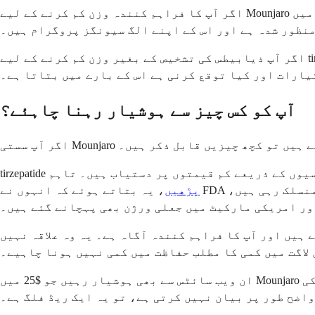
اگر آپ کا فراہم کنندہ وزن کم کرنے کے لیے Mounjaro کو آف لیبل تجویز کرتا ہے، تو سیونگز کارڈ لاگو نہیں ہو سکتا ہے۔ اس صورت میں، Zepbound (tirzepatide بھی) وہ ورژن ہے
منظور شدہ ہے اور اس کے اپنے الگ سیونگز پروگرام ہیں۔
یارات اور کیا توقع کرنی ہے اس کے بارے میں بتاتا ہے۔
آپ کو کس چیز سے ہوشیار رہنا چاہئے؟
Mo کی تلاش کر رہے ہیں تو کچھ چیزیں قابل ذکر ہیں۔
پڑھیں
، یہ بتاتے ہوئے کہ انہوں نے FDA سے منظور شدہ ادویات جیسے حفاظتی اور کوالٹی کی جانچ سے نہیں گزرا ہے۔ کچھ مرکب مصنوعات منفی واقعات سے منسلک رہی ہیں،
ور امریکی مارکیٹ میں جعلی ورژن بھی پہچانے گئے ہیں۔
 ہیں اور آپ کا فراہم کنندہ آگاہ ہے۔ یہ وہ علاقہ نہیں
 لاگت میں کمی کا مطلب حفاظت میں کمی نہیں ہونا چاہیے۔
ان ویب سائٹس سے بھی ہوشیار رہیں جو $25 میں Mounjaro کا وعدہ کرتی ہیں یہ بتائے بغیر کہ اس پیشکش کے لیے تجارتی انشورنس کی ضرورت ہے۔ اگر کوئی سائٹ اہلیت کی
اضح طور پر بیان نہیں کرتی ہے، تو یہ ایک ریڈ فلگ ہے۔