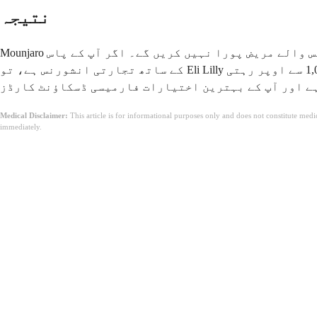
نتیجہ
Mounjaro کی قیمت حقیقی ہے، لیکن یہ مخصوص شرائط کے ایک سیٹ سے جڑی ہوئی ہے جنہیں زیادہ تر بے انشورنس والے مریض پورا نہیں کریں گے۔ اگر آپ کے پاس Mounjaro کوریج
کے ساتھ تجارتی انشورنس ہے، تو Eli Lilly سیونگز کارڈ آپ کی لاگت کو $25 فی مہینہ تک کم کر سکتا ہے۔ اگر آپ کے پاس انشورنس نہیں ہے، تو ریٹیل قیمت $1,000 سے اوپر رہتی
Medical Disclaimer:
This article is for informational purposes only and does not constitute med
immediately.