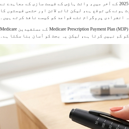
ایک نیا ترقی ہے جس پر نظر رکھنے کے قابل ہے۔ 2025 کے آخر میں، وائٹ ہاؤس کے قیمت سازی کے معاہدے نے Medicare اور Medicaid کے تحت کئی GLP-1 ادویات کے لیے کم بینچ
 کیا، جو تقریباً $245 فی مہینہ کا ہدف رکھتے ہیں۔ ان تبدیلیوں کے 2026 تک رول آؤٹ ہونے کی توقع ہے، لیکن ٹائم لائن اور حتمی قیمتوں کا
ہ انفرادی پروگرام نئے قواعد کو کیسے نافذ کرتے ہیں۔
Medicare کے مستفیدین Medicare Prescription Payment Plan (M3P) پر بھی غور کر سکتے ہیں، جو منصوبہ سال بھر دوا کی لاگت کو مقررہ ماہانہ ادائیگیوں میں تقسیم کرتا ہے۔ یہ
 کو کم نہیں کرتا ہے، لیکن یہ بجٹ کو آسان بنا سکتا ہے۔