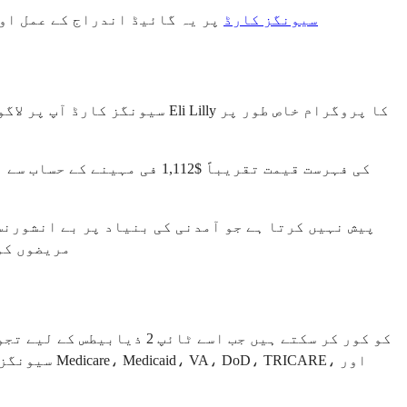
Mounjaro سیونگز کارڈ
پر یہ گائیڈ اندراج کے عمل اور
مریضوں کو 