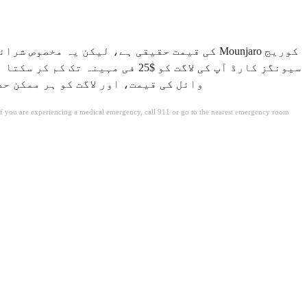
ہے اور آپ کے بہترین اختیارات فارمیسی ڈسکاؤنٹ کارڈز، Zepbound وا
. If you are experiencing a medical emergency, call 911 or go to the nearest emergency room