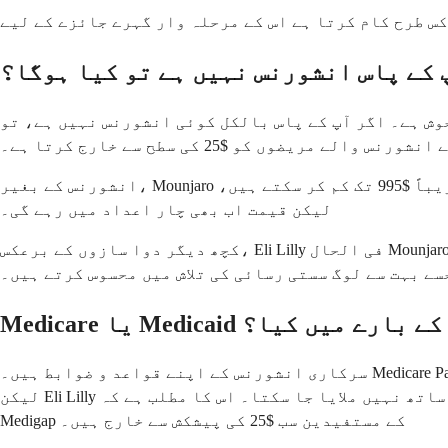
 کے پاس انشورنس نہیں ہے تو کیا ہوگا؟
ئی انشورنس نہیں ہے، تو Mounjaro سیونگز کارڈ آپ پر لاگو نہیں ہوتا ہے۔ Eli Lilly کا پروگرام خاص طور پر
انشورنس والے مریضوں کو $25 کی سطح سے خارج کرتا ہے۔
انشورنس کے بغیر، Mounjaro کی فہرست قیمت تقریباً $1,112 فی مہینے کے حساب سے ہے۔ کچھ فارمیسی ڈسکاؤنٹ کارڈز اسے بعض مقامات پر تقریباً $995 تک کم کر سکتے ہیں،
لیکن قیمت اب بھی چار اعداد میں رہے گی۔
کچھ دیگر دوا سازوں کے برعکس، Eli Lilly فی الحال Mounjaro کے لیے کوئی روایتی مریض امدادی پروگرام (PAP) پیش نہیں کرتا ہے جو آمدنی کی بنیاد پر بے انشورنس والے
سے بہت سے لوگ سستی رسائی کی تلاش میں محسوس کرتے ہیں۔
Medicare یا Medicaid کے بارے میں کیا؟
سرکاری انشورنس کے اپنے قواعد و ضوابط ہیں۔ Medicare Part D اور Medicare Advantage پلانز Mounjaro کو کور کر سکتے ہیں جب اسے ٹائپ 2 ذیابیطس کے لیے تجویز کیا جاتا ہے،
لیکن Eli Lilly سیونگز کارڈ کو کسی بھی حکومتی فنڈ سے چلنے والی انشورنس کے ساتھ نہیں ملایا جا سکتا۔ اس کا مطلب ہے کہ Medicare، Medicaid، VA، DoD، TRICARE، اور
Medigap کے مستفیدین سب $25 کی پیشکش سے خارج ہیں۔