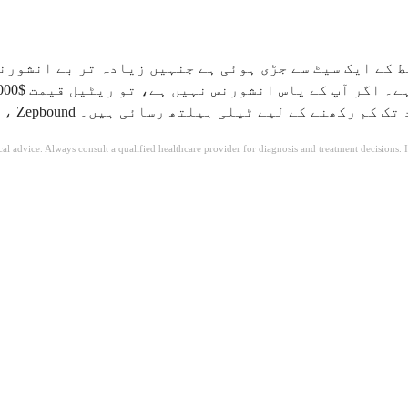
ئل کی قیمت، اور لاگت کو ہر ممکن حد تک کم رکھنے کے لیے ٹیلی ہیلتھ رسائی ہیں۔
ical advice. Always consult a qualified healthcare provider for diagnosis and treatment decisions