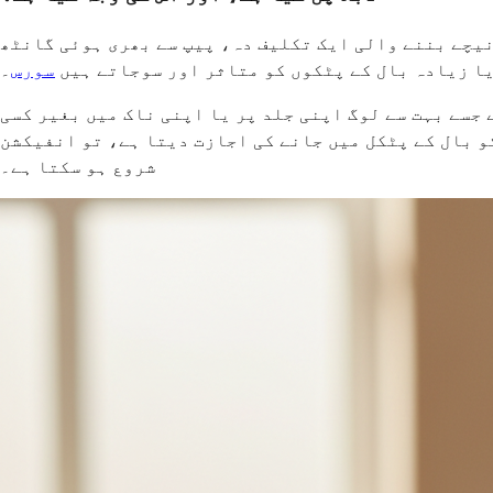
 نیچے بننے والی ایک تکلیف دہ، پیپ سے بھری ہوئی گانٹھ
یا زیادہ بال کے پٹکوں کو متاثر اور سوجاتے ہیں
سورس
۔
جسے بہت سے لوگ اپنی جلد پر یا اپنی ناک میں بغیر کسی
و بال کے پٹکل میں جانے کی اجازت دیتا ہے، تو انفیکشن
شروع ہو سکتا ہے۔