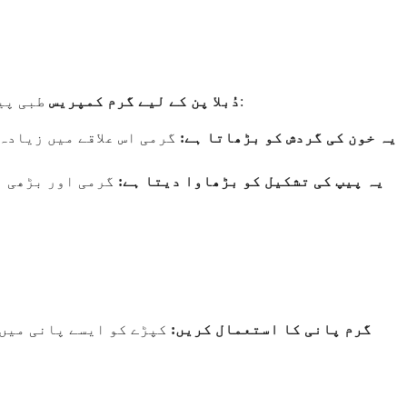
۔ یہ اتنی اچھی طرح سے کام کرتا ہے:
دُبلا پن کے لیے گرم کمپریس
طبی پیش
یہ خون کی گردش کو بڑھاتا ہے:
گرمی اس علاقے میں زیادہ
یہ پیپ کی تشکیل کو بڑھاوا دیتا ہے:
گرمی اور بڑھی ہو
گرم پانی کا استعمال کریں:
کپڑے کو ایسے پانی میں 