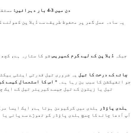
دن میں 3-4 بار دہرائیں:
مستقل 
یہ سادہ عمل گھر پر محفوظ طریقے سے دُبلا پن کھولنے 
جبکہ
دُبلا پن کے لیے گرم کمپریس
شو کا ستارہ ہے، کچھ
1. چائے کے درخت کا تیل
یہ ضروری تیل قدرتی اینٹی بیکٹی
جو انفیکشن کا سبب بن رہا ہے۔ *
اس کا استعمال کیسے کر
2. ہلدی پاؤڈر
ہلدی میں کرکیومن ہوتا ہے، ایک ایسا مرک
آپ آدھا چائے کا چمچ ہلدی پاؤڈر کو تھوڑے سے پانی یا ن