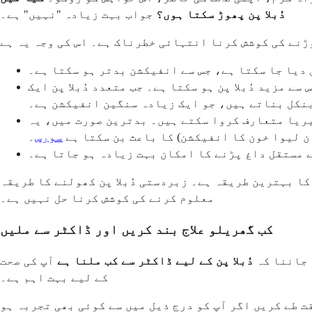
دُبلا پن پھوڑ سکتا ہوں؟
جواب بہت زیادہ "نہیں" ہے۔
دیا جا سکتا ہے، جس سے انفیکشن بدتر ہو سکتا ہے۔
ے مزید دُبلا پن ہو سکتا ہے۔ جب متعدد دُبلا پن ایک
بنکل بناتے ہیں، جو ایک زیادہ سنگین انفیکشن ہے۔
یریا متعارف کروا سکتے ہیں۔ بدترین صورت میں، یہ
ن لیوا خون کا انفیکشن) کا باعث بن سکتا ہے
سورس
۔
ے مستقل داغ پڑنے کا امکان بہت زیادہ ہو جاتا ہے۔
ا بہترین طریقہ ہے۔ زبردستی دُبلا پن کھولنے کا طریقہ
معلوم کرنے کی کوشش کرنا حل نہیں ہے۔
کب گھریلو علاج بند کریں اور ڈاکٹر سے ملیں
 جاننا کہ
دُبلا پن کے لیے ڈاکٹر سے کب ملنا ہے
آپ کی صحت
کے لیے بہت اہم ہے۔