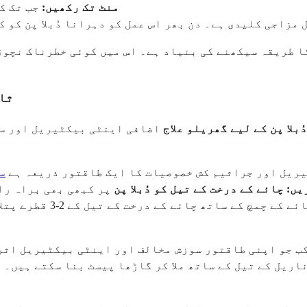
10-15 منٹ تک رکھیں:
جب تک ک
مزاجی کلیدی ہے۔ دن بھر اس عمل کو دہرانا دُبلا پن کو 
کا طریقہ سیکھنے کی بنیاد ہے۔ اس میں کوئی خطرناک نچوڑ
7 ث
دُبلا پن کے لیے گھریلو علاج
اضافی اینٹی بیکٹیریل اور سو
ریل اور جراثیم کش خصوصیات کا ایک طاقتور ذریعہ ہے
س
یں:
چائے کے درخت کے تیل کو دُبلا پن
پر کبھی بھی براہ را
ب جو اپنی طاقتور سوزش مخالف اور اینٹی بیکٹیریل اثرا
اریل کے تیل کے ساتھ ملا کر گاڑھا پیسٹ بنا سکتے ہیں۔ ا