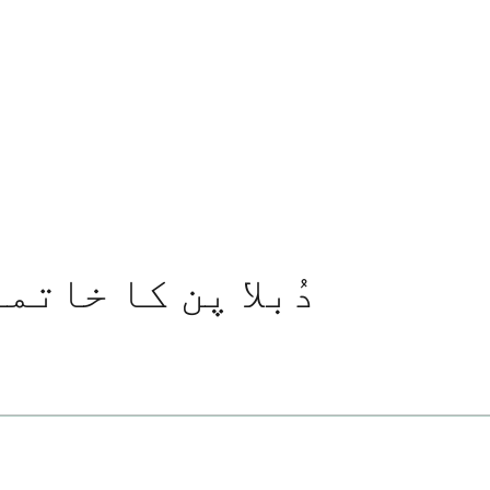
دُبلا پن کا خات