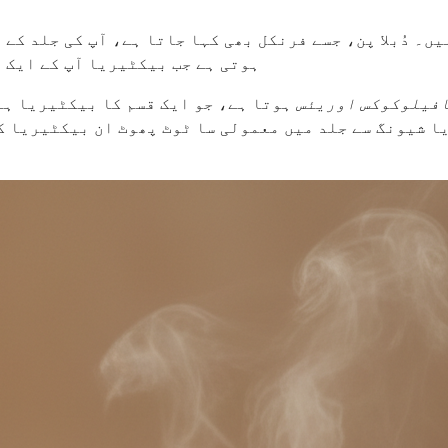
یں۔ دُبلا پن، جسے فرنکل بھی کہا جاتا ہے، آپ کی جلد کے
ہوتی ہے جب بیکٹیریا آپ کے ایک 
فیلوکوکس اوریئس
ہوتا ہے، جو ایک قسم کا بیکٹیریا ہے 
ا شیونگ سے جلد میں معمولی سا ٹوٹ پھوٹ ان بیکٹیریا ک