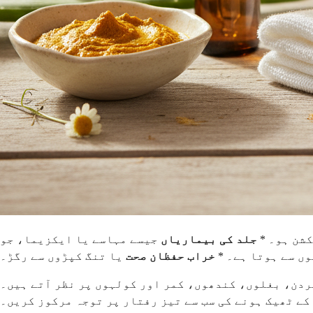
شن ہو۔ *
جلد کی بیماریاں
جیسے مہاسے یا ایکزیما، جو
ں سے ہوتا ہے۔ *
خراب حفظان صحت
یا تنگ کپڑوں سے رگڑ۔
 گردن، بغلوں، کندھوں، کمر اور کولہوں پر نظر آتے ہیں۔
 کے ٹھیک ہونے کی سب سے تیز رفتار پر توجہ مرکوز کریں۔