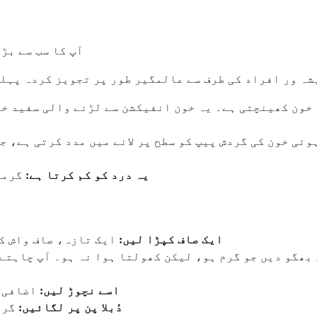
آپ کا سب سے بڑ
ہ ور افراد کی طرف سے عالمگیر طور پر تجویز کردہ پہلی
 خون کھینچتی ہے۔ یہ خون انفیکشن سے لڑنے والی سفید خو
ئی خون کی گردش پیپ کو سطح پر لانے میں مدد کرتی ہے، جس 
یہ درد کو کم کرتا ہے:
گرمی 
ایک صاف کپڑا لیں:
ایک تازہ، صاف واش کل
بھگو دیں جو گرم ہو، لیکن کھولتا ہوا نہ ہو۔ آپ چاہتے ہ
اسے نچوڑ لیں:
اضافی پ
دُبلا پن پر لگائیں:
گرم 