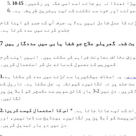
پڑا ٹھنڈا نہ ہو جائے اسے اسی جگہ پر رکھیں۔
کھولنے اور خود سے نکلنے کے لیے بہترین طریقہ ہے۔
نے کا عمل شامل نہیں ہے؛ یہ صرف آپ کے جسم کو اپنا کام
جلدی کرنے میں مدد کرتا ہے۔
ابت شدہ گھریلو علاج جو شفا یابی میں مددگار ہیں
زش مخالف معاونت فراہم کر سکتے ہیں۔ انہیں اپنے گرم
کمپریس کے معمول کے ساتھ مل کر استعمال کریں۔
ورس
۔ یہ اسٹاف بیکٹیریا سے لڑنے میں مدد کر سکتا ہے
ست جلد پر نہ لگائیں، کیونکہ یہ جل سکتا ہے۔ ناریل کے
تیل یا زیتون کے تیل جیسے کیریئر تیل کے ایک چائے کے چمچ کے ساتھ چائے کے درخت کے تیل کے 2-3 قطرے پتلا کریں۔ دن میں 2-3 بار کاٹن سویب سے مکسچر کو دُبلا پن پر
لگائیں۔
ت کے لیے جانا جاتا ہے۔ *
اس کا استعمال کیسے کریں:
س پیسٹ کو دُبلا پن پر لگائیں، بینڈیج سے ڈھانپیں، اور
دن میں دو بار تبدیل کریں۔