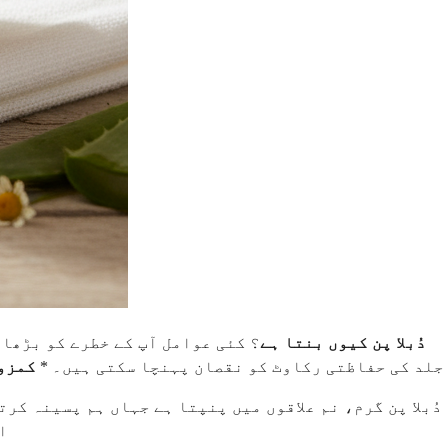
دُبلا پن کیوں بنتا ہے
؟ کئی عوامل آپ کے خطرے کو بڑھا 
جلد کی حفاظتی رکاوٹ کو نقصان پہنچا سکتی ہیں۔ *
کمزو
دُبلا پن گرم، نم علاقوں میں پنپتا ہے جہاں ہم پسینہ ک
ا