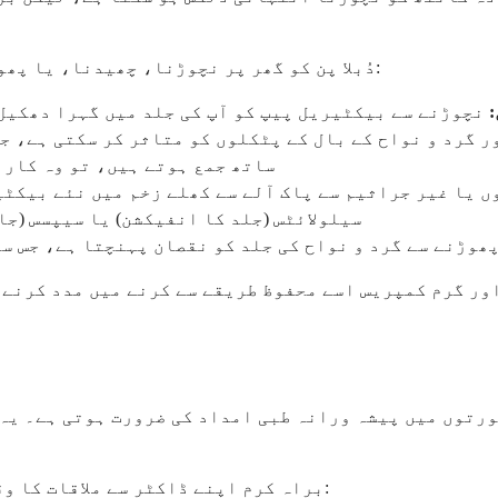
دُبلا پن کو گھر پر نچوڑنا، چھیدنا، یا پھوڑنے کی کوشش کرنا انتہائی خطرناک ہے۔ اس کی وجہ یہ ہے:
نچوڑنے سے بیکٹیریل پیپ کو آپ کی جلد میں گہرا دھکیل 
 گرد و نواح کے بال کے پٹکلوں کو متاثر کر سکتی ہے، جس س
ساتھ جمع ہوتے ہیں، تو وہ کار
 یا غیر جراثیم سے پاک آلے سے کھلے زخم میں نئے بیکٹ
سیلولائٹس (جلد کا انفیکشن) یا سیپسس (جا
 پھوڑنے سے گرد و نواح کی جلد کو نقصان پہنچتا ہے، جس س
ور گرم کمپریس اسے محفوظ طریقے سے کرنے میں مدد کرنے ک
 صورتوں میں پیشہ ورانہ طبی امداد کی ضرورت ہوتی ہے۔ یہ
براہ کرم اپنے ڈاکٹر سے ملاقات کا وقت طے کریں اگر آپ کو درج ذیل میں سے کوئی بھی تجربہ ہو: