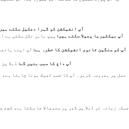
آپ انفیکشن کو گہرا دھکیل سکتے ہیں:
آپ بیکٹیریا پھیلا سکتے ہیں:
پیپ باہر نکل سکتی ہے اور
آپ کو سنگین ثانوی انفیکشن کا خطرہ ہے:
آپ اپنے ہاتھوں
آپ داغ کا سبب بنیں گے:
دُبلا پن
عمل پر بھروسہ کریں۔ آپ کا جسم ٹھیک ہونا چاہتا ہے، ا
جبکہ زیادہ تر دُبلا پن گھر پر سنبھالا جا سکتا ہے، کچھ