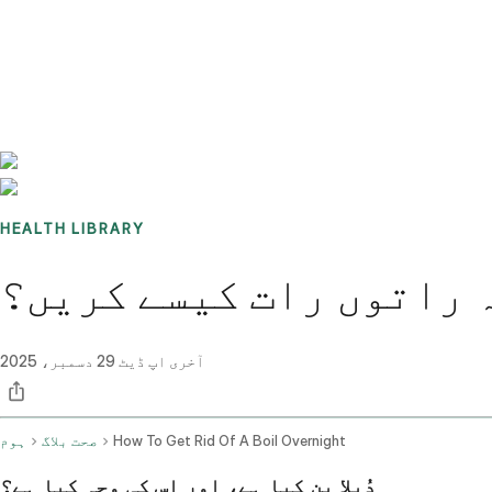
Benchmarks
Stories
FAQ
Sign up / Log in
HEALTH LIBRARY
مہ راتوں رات کیسے کریں؟
آخری اپ ڈیٹ
29 دسمبر، 2025
How To Get Rid Of A Boil Overnight
صحت بلاگ
ہوم
دُبلا پن کیا ہے، اور اس کی وجہ کیا ہے؟