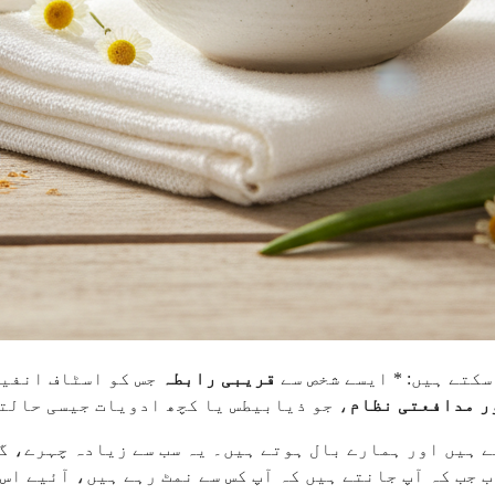
سکتے ہیں: * ایسے شخص سے
قریبی رابطہ
جس کو اسٹاف انفیک
ر مدافعتی نظام
، جو ذیابیطس یا کچھ ادویات جیسی حالتو
رتے ہیں اور ہمارے بال ہوتے ہیں۔ یہ سب سے زیادہ چہرے،
ب جب کہ آپ جانتے ہیں کہ آپ کس سے نمٹ رہے ہیں، آئیے اس