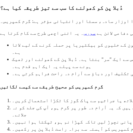
دُبلا پن کو کھولنے کا سب سے تیز طریقہ کیا ہے؟
ا اوزار سادہ، سستا اور انتہائی مؤثر ہے: گرم کمپریس۔
 دفاعی لائن ہے
سورس
ن کے خلیوں کو بیکٹیریا پر حملہ کرنے کے لیے لاتا
ہے۔
سے ایک "سر" بنتا ہے۔ دُبلا پن کے کھولنے اور ٹھیک
ہونے سے پہلے یہ ایک اہم قدم ہے۔
تکلیف اور دباؤ سے آرام دہ راحت فراہم کرتی ہے۔
گرم کمپریس کو صحیح طریقے سے کیسے لگائیں
اتھ یا جراثیم سے پاک گوز کا ٹکڑا استعمال کریں۔
یں کہ یہ آرام دہ طور پر گرم ہو، آپ کی جلد کو نہ
جلائے۔
انی نچوڑ لیں تاکہ کپڑا نم ہو، ٹپکتا ہوا نہیں۔
کمپریس کو آہستہ سے براہ راست دُبلا پن پر رکھیں۔