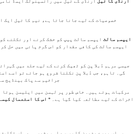
3. ارنڈی کا تیل
ارنڈی کے تیل میں رائسینولک ایسڈ نامی 
اس کی جراثیم کش، اینٹی بیکٹیریل اور antimicrobial خصوصیات کے لیے جانا جاتا ہ
5. ایپسم سالٹ
ایپسم سالٹ پیپ کو خشک کرنے اور نکلنے کو 
ایپسم سالٹ کی کافی مقدار کو اس گرم پانی میں حل کر
گی۔ تاہم، جب دُبلا پن نکلنا شروع ہو جائے تو اسے اس
جراثیم سے پاک بینڈیج سے
اثرات کے لیے مطالعہ کیا گیا ہے۔ *
اس کا استعمال کیسے
یہ اس پورے مضمون کا سب سے اہم مشورہ ہے۔ اس تکلیف