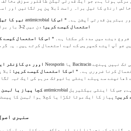
مرکب ہوتا ہے، جو ایک قدرتی لیکن طاقتور سوزش مخالف 
خالص ارنڈی کا تیل براہ راست دُبلا پن پر لگائیں اور ا
ے، نیم کا تیل ایک اور بہترین قدرتی آپشن ہے۔ *
اس کا
4. نیم کا ت
استعمال کیسے کریں:
دن میں 2-3 بار براہ راست دُبلا پن پر تھوڑی مقدار میں نیم کا تیل لگائیں۔
فروغ دینے میں مدد کر سکتا ہے۔ *
اس کا استعمال کیسے ک
یں جو آپ اپنے کمپریس کے لیے استعمال کرتے ہیں۔ یہ گرم
6. اوور دی کاؤنٹر 
تعمال کرنا
ضروری
ہے۔ *
اس کا استعمال کیسے کریں:
دُبلا 
 ڈھانپنے سے پہلے اینٹی بائیوٹک مرہم کی ایک تہہ لگائ
7. کچا پیاز یا لہسن
اگ
 کریں:
پیاز کا ایک موٹا ٹکڑا یا کچلا ہوا لہسن کا پیسٹ د
سنہری اصول:
 دہ گانٹھ کو نچوڑنا انتہائی دلکش ہو سکتا ہے، لیکن ب