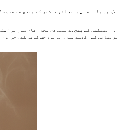
علاج پر جانے سے پہلے، آئیے دشمن کو جلدی سے سمجھ ل
اس انفیکشن کے پیچھے بنیادی مجرم عام طور پر
اسٹا
پریشانی کے رکھتے ہیں۔ تاہم، جب کوئی کٹ، خراش، ی