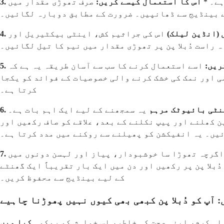
ہے۔ *
اس کا استعمال کیسے کریں:
صرف تھوڑی مقدار میں
سے بینڈیج سے ڈھانپیں۔ ضرورت کے مطابق دوبارہ لگائیں۔
یل (انڈین لیلک)
ریں:
اسے استعمال کرنے کا سب سے آسان طریقہ یہ ہے کہ
ی اور نمک کی خشک کرنے والی خصوصیات کے فوائد کو یکجا
کرتا ہے۔
اینٹی بائیوٹک مرہم
یہ سمجھنے کے لیے ایک اہم بات ہے۔ Neosporin یا Bacitracin جیسی مرہم دُبلا پن کو ٹھیک کرنے کے لیے جلد میں گہرائی تک نہیں پہنچے
پن کھلنے اور پیپ نکلنے کے بعد، علاقے کو صاف رکھیں اور
یں۔ یہ انفیکشن کو پھیلنے سے روکنے میں مدد کرتا ہے۔
رچہ تھوڑا سا خوشبودار، پیاز اور لہسن دونوں میں antimicrobial مرکبات ہوتے ہیں۔ خاص طور پر لہسن میں ایلیسن ہوتا ہے، جس کا اینٹی بیکٹیریل
ُبلا پن پر رکھیں اور دن میں ایک بار تقریباً ایک گھنٹے
کے لیے بینڈیج سے محفوظ کریں۔
 آپ کو دُبلا پن کبھی بھی کیوں نہیں پھوڑنا چاہیے
راہ کرم، اپنی صحت کی خاطر، اس خواہش کو روکو۔
کیا میں