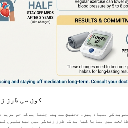
کون سی طرز ز
صوبے کی بنیاد ہیں۔ تحقیق سے پتہ چلتا ہے کہ جو مریض ص
العے میں بتایا گیا ہے کہ طرز زندگی میں تبدیلیوں کے ل
دور رہے۔ ان تبدیلیوں کے بغ