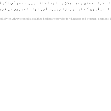
ند کرنا ممکن ہے، لیکن یہ ایسا کام نہیں ہے جو آپ اکی
دگی میں تبدیلیوں کے لیے پرعزم رہیں، اور اپنے نمبروں کی 
ical advice. Always consult a qualified healthcare provider for diagnosis and treatment decisions