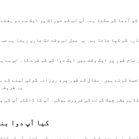
کو آدھا کر سکتا ہے۔ آپ اس کم خوراک پر ایک سے دو ہفتے
رہ کم کیا جاتا ہے۔ یہ عمل اس وقت تک جاری رہتا ہے جب ت
عام طور پر ایک وقت میں ایک دوا کو کم کرے گا۔ اس سے ی
سٹ کرتے ہیں۔ مثال کے طور پر، روزانہ گولی لینے کے بج
یہ طریقہ 
ڈ پریشر چیک کرنے کی ضرورت ہوگی۔ آپ کا ڈاکٹر آپ کی پی
کیا آپ دوا بن
اؤ کی دوا محفوظ طریقے سے بند نہیں کر سکتا۔ آپ کے ڈاک