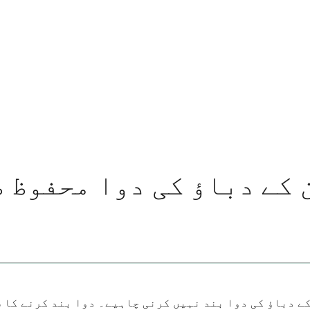
 کے دباؤ کی دوا محفوظ 
اؤ کی دوا بند نہیں کرنی چاہیے۔ دوا بند کرنے کا سب سے محفوظ طریق