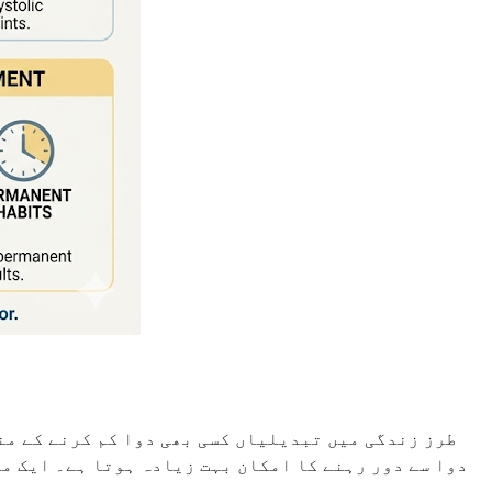
طرز زندگی میں تبدیلیاں کسی بھی دوا کم کرنے کے من
دوا سے دور رہنے کا امکان بہت زیادہ ہوتا ہے۔ ایک مط