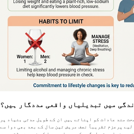
ندگی میں تبدیلیاں واقعی مددگار ہیں؟
حت مند عادات کو اپناتے ہیں ان کے طویل مدتی بنیاد پر
یے پرعزم تقریباً نصف مریض تین سال کے بعد بھی دوا سے
یر، زیادہ تر لوگوں کو دوبارہ دوا کی ضرورت پڑتی ہے۔