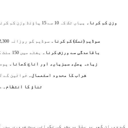
وزن کم کرنا۔
یہاں تک کہ 10 سے 15 
سوڈیم (نمک) کم کرنا۔
سوڈیم کو روزانہ 2,300 ملی گرام سے کم رکھنے سے خون کی نالیوں کو آرام کرنے اور سیال کی برقراری کو کم کرنے میں مدد ملتی ہے۔
باقاعدگی سے ورزش کرنا۔
ہفتے میں 150 منٹ کی معتدل سرگرمی کا ہدف بنائیں۔ باقاعدہ ورزش خود ہی سسٹولک بلڈ پریشر کو 5 سے 8 پوائنٹ کم کر سکتی ہے۔
زیادہ پھل، سبزیاں، اور اناج کھانا۔
پودو
شراب کا محدود استعمال۔
خواتین کے لی
تناؤ کا انتظام۔
دا