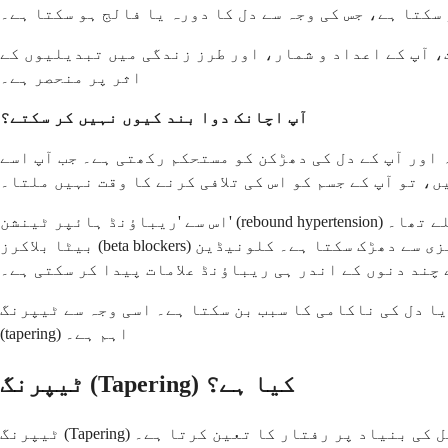
سکتا ہے، جس کی وجہ سے دل کا دورہ یا فالج ہو سکتا ہے۔
، آپ کے اعداد و شمار، اور طرز زندگی میں تبدیلیوں کے
اثر پر منحصر ہے۔
آپ اچانک دوا بند کیوں نہیں کر سکتے؟
 اور آپ کے دل کی دھڑکن کو مستحکم رکھتی ہے۔ جب آپ اسے
، تو آپ کے جسم کو اس کی تلافی کرنے کا وقت نہیں ملتا۔
اس سے 'ریباؤنڈ ہائپر ٹینشن' (rebound hypertension) نامی حالت پیدا ہو سکتی ہے۔ اس میں آپ کا بلڈ پریشر اس سے بھی زیادہ ہو جاتا ہے جتنا دوا شروع کرنے سے پہلے تھا۔
بیٹا بلاکرز (beta blockers) جیسی مخصوص ادویات کی صورت میں، دوا کو اچانک بند کرنے سے آپ کا دل تیزی سے دھڑک سکتا ہے۔ کلونیڈین (Clonidine)، ایک اور عام دوا، اسے بند
 چند دنوں کے اندر ہی ریباؤنڈ علامات پیدا کر سکتی ہے۔
ا دل کی ناکامی کا سبب بن سکتا ہے۔ اسی وجہ سے ٹیپرنگ
(tapering) اہم ہے۔
ٹیپرنگ (Tapering) کیا ہے؟
 کی بنیاد پر رفتار کا تعین کرتا ہے۔