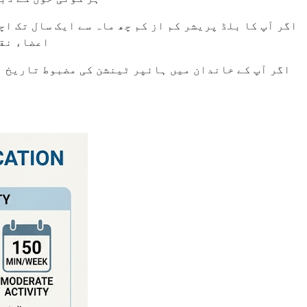
اعضاء نقص
اگر آپ کے خاندان میں ہائپر ٹینشن کی مضبوط تاریخ ہے