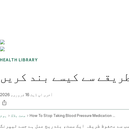
Benchmarks
Stories
FAQ
Sign up / Log in
HEALTH LIBRARY
طریقے سے کیسے بند کریں
آخری اپ ڈیٹ
16 فروری، 2026
How To Stop Taking Blood Pressure Medication Safely
صحت بلاگ
ہوم
ہ ایک سست، بتدریج عمل ہے جسے ٹیپرنگ (tapering) کہتے ہیں، اور یہ