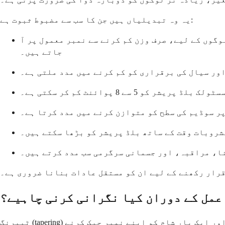
یہ وہ تبدیلیاں ہیں جن کا سب سے مضبوط ثبوت ہے:
ے۔ کچھ لوگوں کے لیے، صرف وزن کم کرنے سے نمبر معمول پر آ
جاتے ہیں۔
ر سوڈیم کی سطح کو متوازن کرنے میں مدد کرتا ہے۔
شروبات وقت کے ساتھ بلڈ پریشر کو بڑھا سکتے ہیں۔
ا، مراقبہ، اور جسمانی سرگرمی سب مدد کرتے ہیں۔
رار رکھنے کے لیے ان کو مستقل عادات بنانا ضروری ہے۔
عمل کے دوران کیا نگرانی کرنی چاہیے؟
ٹیپرنگ (tapering) کے دوران گھر پر بلڈ پریشر کی نگرانی بہت ضروری ہے۔ آپ کا ڈاکٹر آپ سے دن میں کم از کم دو بار، ایک بار صبح اور ایک بار شام کو اپنے نمبر چیک کرنے