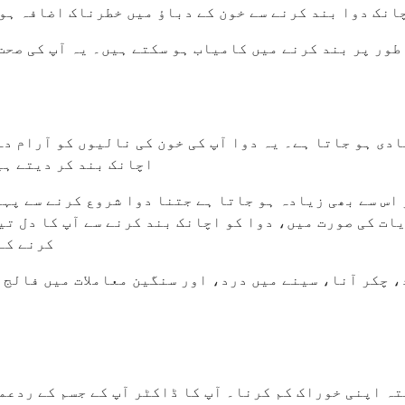
انک دوا بند کرنے سے خون کے دباؤ میں خطرناک اضافہ ہو 
طور پر بند کرنے میں کامیاب ہو سکتے ہیں۔ یہ آپ کی صحت
ادی ہو جاتا ہے۔ یہ دوا آپ کی خون کی نالیوں کو آرام دہ
اچانک بند کر دیتے ہیں
کرنے کے
 چکر آنا، سینے میں درد، اور سنگین معاملات میں فالج ی
ہ اپنی خوراک کم کرنا۔ آپ کا ڈاکٹر آپ کے جسم کے ردعمل