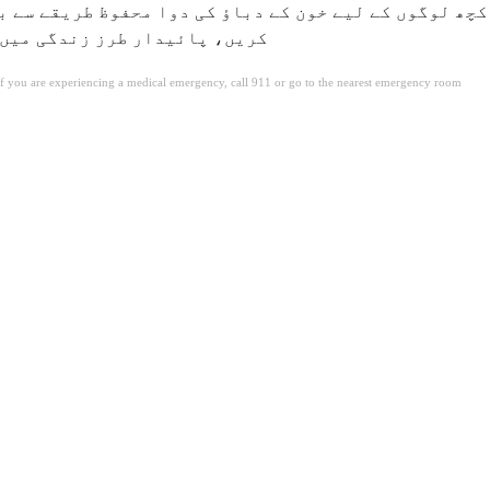
کچھ لوگوں کے لیے خون کے دباؤ کی دوا محفوظ طریقے سے ب
(tapering) کریں، پائیدار طرز زن
. If you are experiencing a medical emergency, call 911 or go to the nearest emergency room