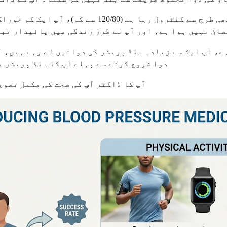
اگر آپ کا بلڈ پریشر کم از کم چھ ماہ سے ایک سال ت
ان نہیں ہوا ہے، اور آپ نے طرز زندگی میں پائیدار تبد
، آپ ایک سے زیادہ بلڈ پریشر کی دوائیں لے رہے ہیں، آپ
دوا شروع کرنے سے پہلے آپ کا بلڈ پریشر ب
آپ کا ڈاکٹر آپ کی صحت کی مکمل تصوی