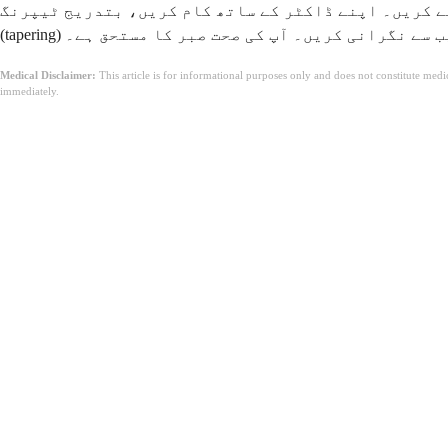
لے کریں۔ اپنے ڈاکٹر کے ساتھ کام کریں، بتدریج ٹیپرنگ
قریب سے نگرانی کریں۔ آپ کی صحت صبر کا مستحق ہے۔
Medical Disclaimer:
This article is for informational purposes only and does not constitute med
immediately.