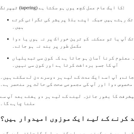
ٹیپرنگ (tapering) کا ایک عام عمل کچھ یوں ہو سکتا ہے:
 تک رہتے ہیں جبکہ اپنے بلڈ پریشر کی نگرانی کرتے
ہیں۔
ک آپ یا تو ممکنہ کم ترین خوراک پر نہ ہوں یا دوا
مکمل طور پر بند نہ ہو جائے۔
ہ معلوم کرنا آسان ہو جاتا ہے کہ کون سی تبدیلیاں
آپ کا جسم برداشت کرتا ہے اور کون سی نہیں۔
ائے، آپ اسے ایک مدت کے لیے ہر دوسرے دن لے سکتے ہیں۔
مخصوص دوا اور آپ کی مجموعی صحت کی حالت پر منحصر ہے۔
شرفت کا بغور جائزہ لینے کے لیے ہر دو ہفتے بعد آپ سے
ملنا چاہے گا۔
د کرنے کے لیے ایک موزوں امیدوار ہیں؟
ٹر اس پر غور کرنے سے پہلے کئی عوامل کا جائزہ لیں گے۔