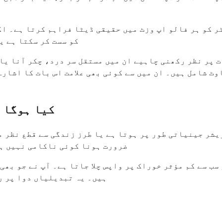
ڈاکٹر ٹیپرنگ (tapering) کو س
ات پر نظر رکھنی چاہیے ان میں مستقل سر درد، چکر آنا ی
ل ہیں۔ ان میں سے کوئی بھی علامت اس بات کا اشارہ دے سکتی ہے کہ آپ ک
کیا ہوگا 
یشر جینیاتی طور پر ہوتا ہے یا طرز زندگی سے قطع نظر م
ضرورت ہونا کوئی ناکامی نہیں ہے
سب سے کم مؤثر خوراک پر واپس چلا جاتا ہے۔ آپ نے جو بھی
ہیں۔ یہ تبدیلیاں دوا پر ر