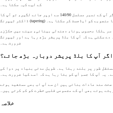
کے لیے کہہ سکتا ہے۔
اپنی ریڈنگز کا تحریری ریکارڈ رکھیں۔ یہ آپ کے ڈاکٹر کو ہر فالو اپ وزٹ میں حقیقی ڈیٹا فراہم کرتا ہے۔ اگر آپ کے نمبر مسلسل 140/90 سے اوپر جانے لگیں، تو آپ کا
ست کر سکتا ہے یا منصوبے کو ایڈجسٹ کر سکتا ہے۔
ا سر ہلکا محسوس ہونا، دھندلی بینائی، سینے میں جکڑن،
ا بلڈ پریشر بڑھ رہا ہے اور ٹیپرنگ (tapering) کو روکنے یا الٹانے کی
ضرورت ہے۔
اگر آپ کا بلڈ پریشر دوبارہ بڑھ جائے؟
ستقل طور پر بلند رہتا ہے۔ طویل مدتی بنیاد پر دوا کی
۔ یہ آپ کا جسم آپ کو بتا رہا ہے کہ اسے کیا ضرورت ہے۔
 صحت مند عادات بنائی ہیں ان سے آپ اب بھی مستفید ہوتے
ہتے ہوئے بھی آپ کے مجموعی قلبی خطرے کو کم کرتی ہیں۔
خلاصہ