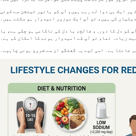
ک اچھی طرح سے کنٹرول رہا ہے (120/80 سے کم)، آپ ایک کم خوراک پر ایک ہی دوا لے رہے ہیں، آپ کو ہائپر ٹینشن سے کوئی
یلیاں کی ہیں، تو آپ ایک موزوں امیدوار ہو سکتے ہیں۔
 کو دل کا دورہ، فالج، یا دل کی ناکامی ہو چکی ہے، یا
ہت زیادہ تھا، تو آپ کے امیدوار ہونے کا امکان کم ہے۔
ر جانتا ہے۔ اسی لیے یہ گفتگو ان سے شروع ہونی چاہیے۔