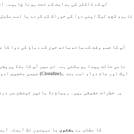
آپ کے ڈاکٹر کی ہدایت کے تحت ہونا چاہیے۔ اچ
تاہم، کچھ لوگ اپنی دوا کی خوراک کم کرنے یا اسے مکمل 
آپ کا جسم وقت کے ساتھ ساتھ خون کے دباؤ کی دوا کا ع
یہ خطرات حقیقی ہیں۔ ریباؤنڈ ہائپر ٹینشن سر درد،
ٹیپرنگ (Tapering) کا مطلب ہے
ہفتوں
یا مہینوں تک آہستہ آہست