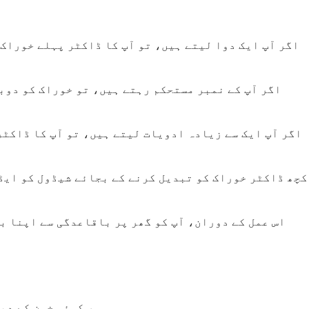
اگر آپ ایک دوا لیتے ہیں، تو آپ کا ڈاکٹر پہلے خوراک 
اگر آپ کے نمبر مستحکم رہتے ہیں، تو خوراک کو دوبا
اگر آپ ایک سے زیادہ ادویات لیتے ہیں، تو آپ کا ڈاکٹر 
کچھ ڈاکٹر خوراک کو تبدیل کرنے کے بجائے شیڈول کو ایڈج
اس عمل کے دوران، آپ کو گھر پر باقاعدگی سے اپنا بل
ہر کوئی خون کے دب