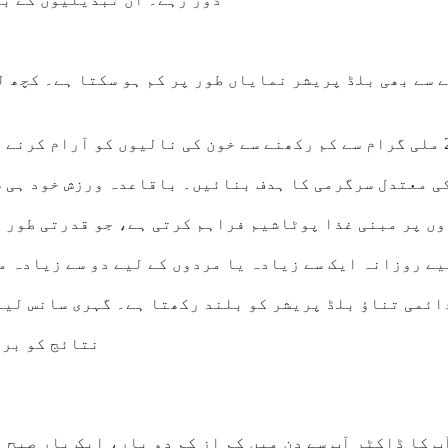
پاؤنڈ وزن کم کرنے سے بھی بلڈ پریشر نمایاں طور پر کم ہو سکتا ہ
ں پر مبنی غذا پوٹاشیم فراہم کرتی ہے، جو قدرتی طور پ
ے روزانہ ایک سے زیادہ یا مردوں کے لیے دو سے زیادہ م
ئمی تناؤ بلڈ پریشر کو بلند رکھتا ہے۔ گہری سانس لین
نتائج کو برق