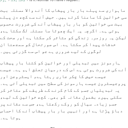
ماہواری سے پہلے بار بار پیشاب کا آنے والا مسئلہ بہت
سی خواتین کا سامنا کرتے ہیں۔ حیض آنے سے کچھ دن پہلے
بہت سی خواتین کو بار بار پیشاب آنے کی ضرورت محسوس
ہوتی ہے۔ اگرچہ یہ ایک چھوٹا سا مسئلہ لگ سکتا ہے،
لیکن یہ روزمرہ زندگی کو متاثر کر سکتا ہے اور صحت کے
خدشات پیدا کر سکتا ہے۔ اس صورتحال کو سمجھنا ان
لوگوں کے لیے ضروری ہے جو اس سے گزرتی ہیں۔
ہارمونز میں تبدیلی اور خواتین کو کتنا بار پیشاب
آنے کی ضرورت ہوتی ہے اس کے درمیان تعلق اہم ہے۔ جیسے
جیسے حیض کا چکر جاری رہتا ہے، ایسٹروجن اور
پروجیسٹرون جیسے ہارمونز کی سطح میں تبدیلی آتی ہے۔
یہ تبدیلیاں جسم کے کام کرنے کے طریقے کو متاثر کر
سکتی ہیں، بشمول مثانہ کو بھی۔ کچھ خواتین کے لیے،
جسم زیادہ سیال کو روکے رکھتا ہے، جس سے مثانے پر
دباؤ پڑتا ہے اور انہیں بار بار پیشاب آنے کا احساس
ہوتا ہے۔