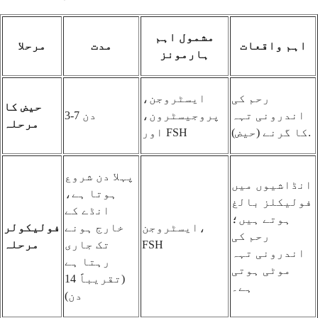
مشمول اہم
اہم واقعات
مدت
مرحلا
ہارمونز
رحم کی
ایسٹروجن،
حیض کا
اندرونی تہہ
پروجیسٹرون،
3-7 دن
مرحلہ
کا گرنے (حیض).
اور FSH
پہلا دن شروع
انڈاشیوں میں
ہوتا ہے،
فولیکلز بالغ
انڈے کے
ہوتے ہیں؛
ایسٹروجن،
خارج ہونے
فولیکولر
رحم کی
FSH
تک جاری
مرحلہ
اندرونی تہہ
رہتا ہے
موٹی ہوتی
(تقریباً 14
ہے۔
دن)