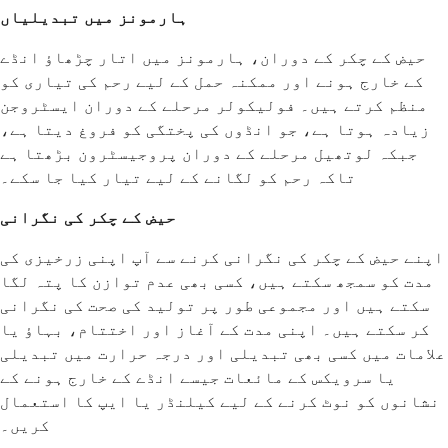
ہارمونز میں تبدیلیاں
حیض کے چکر کے دوران، ہارمونز میں اتار چڑھاؤ انڈے
کے خارج ہونے اور ممکنہ حمل کے لیے رحم کی تیاری کو
منظم کرتے ہیں۔ فولیکولر مرحلے کے دوران ایسٹروجن
زیادہ ہوتا ہے، جو انڈوں کی پختگی کو فروغ دیتا ہے،
جبکہ لوتھیل مرحلے کے دوران پروجیسٹرون بڑھتا ہے
تاکہ رحم کو لگانے کے لیے تیار کیا جا سکے۔
حیض کے چکر کی نگرانی
اپنے حیض کے چکر کی نگرانی کرنے سے آپ اپنی زرخیزی کی
مدت کو سمجھ سکتے ہیں، کسی بھی عدم توازن کا پتہ لگا
سکتے ہیں اور مجموعی طور پر تولید کی صحت کی نگرانی
کر سکتے ہیں۔ اپنی مدت کے آغاز اور اختتام، بہاؤ یا
علامات میں کسی بھی تبدیلی اور درجہ حرارت میں تبدیلی
یا سرویکس کے مائعات جیسے انڈے کے خارج ہونے کے
نشانوں کو نوٹ کرنے کے لیے کیلنڈر یا ایپ کا استعمال
کریں۔