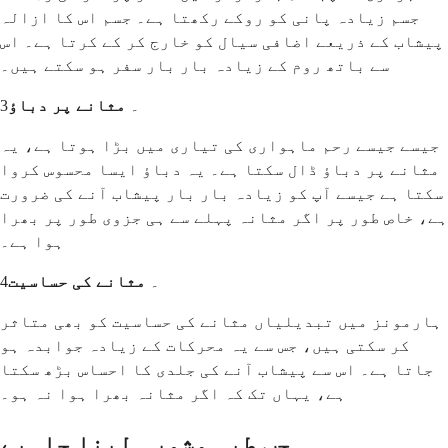
جسم زیادہ پانی کو روکے رکھتا ہے۔ جسم اس کا ازالہ
پیشاب کے ذریعے اضافی سیال کو خارج کر کے کرتا ہے۔ اس
سے باتھ روم کے زیادہ بار بار سفر ہو سکتے ہیں۔
3۔
مثانے پر دباؤ
جیسے جیسے رحم ماہواری کی تیاری میں بڑا ہوتا ہے، یہ
مثانے پر دباؤ ڈال سکتا ہے۔ یہ دباؤ ایسا محسوس کروا
سکتا ہے جیسے آپ کو زیادہ بار بار پیشاب آنے کی ضرورت
ہے، خاص طور پر اگر مثانہ پہلے سے ہی جزوی طور پر بھرا
ہوا ہے۔
4۔
مثانے کی حساسیت
ہارمونز میں تبدیلیاں مثانے کی حساسیت کو بھی متاثر
کر سکتی ہیں، جس سے یہ محرکات کے زیادہ جوابدہ ہو
جاتا ہے۔ اس سے پیشاب آنے کی جلدی کا احساس بڑھ سکتا
ہے، یہاں تک کہ اگر مثانہ بھرا ہوا نہ ہو۔
جب طبی مشورہ لینا چاہیے