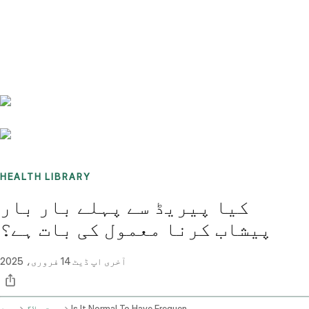
Benchmarks
Stories
FAQ
Sign up / Log in
HEALTH LIBRARY
کیا پیریڈ سے پہلے بار بار
پیشاب کرنا معمول کی بات ہے؟
آخری اپ ڈیٹ
14 فروری، 2025
Is It Normal To Have Frequent Urination Before Period
صحت بلاگ
ہوم