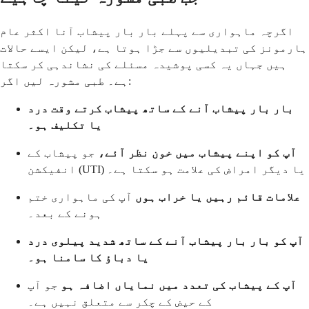
اگرچہ ماہواری سے پہلے بار بار پیشاب آنا اکثر عام
ہارمونز کی تبدیلیوں سے جڑا ہوتا ہے، لیکن ایسے حالات
ہیں جہاں یہ کسی پوشیدہ مسئلے کی نشاندہی کر سکتا
ہے۔ طبی مشورہ لیں اگر:
بار بار پیشاب آنے کے ساتھ پیشاب کرتے وقت درد
یا تکلیف ہو۔
آپ کو اپنے پیشاب میں خون نظر آئے،
جو پیشاب کے
انفیکشن (UTI) یا دیگر امراض کی علامت ہو سکتا ہے۔
علامات قائم رہیں یا خراب ہوں
آپ کی ماہواری ختم
ہونے کے بعد۔
آپ کو بار بار پیشاب آنے کے ساتھ شدید پیلوی درد
یا دباؤ کا سامنا ہو۔
آپ کے پیشاب کی تعدد میں نمایاں اضافہ ہو
جو آپ
کے حیض کے چکر سے متعلق نہیں ہے۔