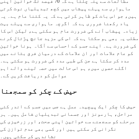
مطالعات سے پتہ چلتا ہے کہ 70 فیصد تک خواتین اپنی
ماہواری سے پہلے پیشاب میں کچھ تبدیلیاں نوٹ کرتی
ہیں، جو اس بات کو ظاہر کرتی ہے کہ یہ کتنا عام ہے۔ یہ
یاد رکھنا ضروری ہے کہ اگرچہ ماہواری سے پہلے بہت
زیادہ پیشاب آنے کی ضرورت عام ہو سکتی ہے، لیکن اس کا
مطلب یہ بھی ہو سکتا ہے کہ اس کی مزید جانچ پڑتال کرنے
کی ضرورت ہے۔ اپنے جسم کے احساس سے آگاہ ہونا خواتین
کو عام علامات اور ان علامات کے درمیان فرق بتانے میں
مدد کر سکتا ہے جن کی طبی مدد کی ضرورت ہو سکتی ہے۔
اگلے حصوں میں، ہم اس حالت میں حصہ لینے والے اہم
عوامل کو دریافت کریں گے۔
حیض کے چکر کو سمجھنا
حیض کا چکر ایک پیچیدہ عمل ہے جس میں جسم کے اندر کئی
مراحل، ہارمونز اور جسمانی تبدیلیاں شامل ہیں۔ ہر
مرحلے کو سمجھنے سے خواتین اپنی صحت، اور زرخیزی کی
نگرانی کر سکتی ہیں اور کسی بھی عدم توازن کی
نشاندہی کر سکتی ہیں۔