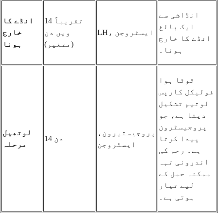
انڈاشی سے
تقریباً 14
انڈے کا
ایک بالغ
LH، ایسٹروجن
ویں دن
خارج
انڈے کا خارج
(متغیر)
ہونا
ہونا۔
ٹوٹا ہوا
فولیکل کارپس
لوتیم تشکیل
دیتا ہے، جو
پروجیسٹرون
پروجیستیرون،
لوتھیل
پیدا کرتا
14 دن
ایسٹروجن
مرحلہ
ہے۔ رحم کی
اندرونی تہہ
ممکنہ حمل کے
لیے تیار
ہوتی ہے۔