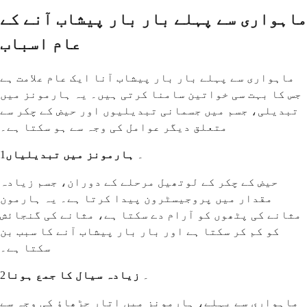
ماہواری سے پہلے بار بار پیشاب آنے کے
عام اسباب
ماہواری سے پہلے بار بار پیشاب آنا ایک عام علامت ہے
جس کا بہت سی خواتین سامنا کرتی ہیں۔ یہ ہارمونز میں
تبدیلی، جسم میں جسمانی تبدیلیوں اور حیض کے چکر سے
متعلق دیگر عوامل کی وجہ سے ہو سکتا ہے۔
1۔
ہارمونز میں تبدیلیاں
حیض کے چکر کے لوتھیل مرحلے کے دوران، جسم زیادہ
مقدار میں پروجیسٹرون پیدا کرتا ہے۔ یہ ہارمون
مثانے کی پٹھوں کو آرام دے سکتا ہے، مثانے کی گنجائش
کو کم کر سکتا ہے اور بار بار پیشاب آنے کا سبب بن
سکتا ہے۔
2۔
زیادہ سیال کا جمع ہونا
ماہواری سے پہلے، ہارمونز میں اتار چڑھاؤ کی وجہ سے