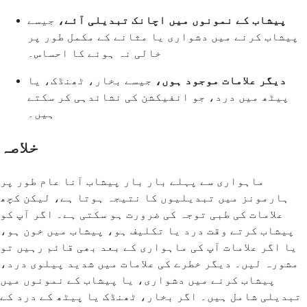
پیشاب کے نمونوں میں اچانک تبدیلی آئے،
جیسے
پیشاب کرنے میں دشواری یا مثانے کے مکمل طور پر
خالی نہ ہونے کا احساس۔
دیگر علامات موجود ہوں،
جیسے بخار، ٹھنڈک، یا
پیٹھ میں درد، جو انفیکشن کی نشاندہی کر سکتے
ہیں۔
خلاصہ
ماہواری سے پہلے بار بار پیشاب آنا عام طور پر
ہارمونز میں تبدیلیوں کا نتیجہ ہوتا ہے، لیکن کچھ
علامات کی طبی توجہ کی ضرورت ہو سکتی ہے۔ اگر آپ کو
پیشاب کرتے وقت درد یا تکلیف ہو، پیشاب میں خون ہو،
یا اگر علامات آپ کی ماہواری کے بعد بھی قائم رہیں تو
مشورہ لیں۔ دیگر خطرے کی علامات میں شدید پیلوی درد،
پیشاب کرنے میں دشواری، یا پیشاب کے نمونوں میں
تبدیلی شامل ہیں۔ اگر بخار، ٹھنڈک یا پیٹھ کے درد کے