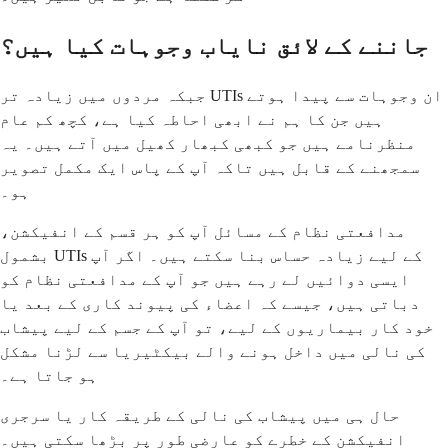
جاننے کے لائق نایاب وجوہات کیا ہیں؟
جبکہ مردوں میں زیادہ تر UTIs ان وجوہات سے پیدا ہوتے
ہیں جن کا ہم نے ابھی احاطہ کیا ہے، کچھ کم عام
منظرنامے ہیں جو کبھی کبھار کھیل میں آتے ہیں۔ یہ
سمجھنے کے قابل ہیں تاکہ آپ کے پاس ایک مکمل تصویر
ہو۔
مدافعتی نظام کے مسائل آپ کو ہر قسم کے انفیکشن،
بشمول UTIs کے لیے زیادہ حساس بنا سکتے ہیں۔ اگر آپ
ایسی دوائیں لے رہے ہیں جو آپ کے مدافعتی نظام کو
دباتی ہیں، جیسے کہ اعضاء کی پیوند کاری کے بعد یا
خود کار بیماریوں کے لیے، تو آپ کے جسم کے لیے پیشاب
کی نالی میں داخل ہونے والے بیکٹیریا سے لڑنا مشکل
ہو جاتا ہے۔
حال ہی میں پیشاب کی نالی کے طریقہ کار یا سرجری
انفیکشن کے خطرے کو عارضی طور پر بڑھا سکتی ہیں۔