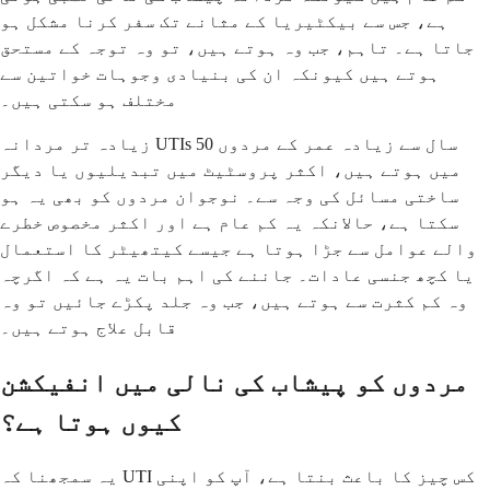
ہے، جس سے بیکٹیریا کے مثانے تک سفر کرنا مشکل ہو
جاتا ہے۔ تاہم، جب وہ ہوتے ہیں، تو وہ توجہ کے مستحق
ہوتے ہیں کیونکہ ان کی بنیادی وجوہات خواتین سے
مختلف ہو سکتی ہیں۔
زیادہ تر مردانہ UTIs 50 سال سے زیادہ عمر کے مردوں
میں ہوتے ہیں، اکثر پروسٹیٹ میں تبدیلیوں یا دیگر
ساختی مسائل کی وجہ سے۔ نوجوان مردوں کو بھی یہ ہو
سکتا ہے، حالانکہ یہ کم عام ہے اور اکثر مخصوص خطرے
والے عوامل سے جڑا ہوتا ہے جیسے کیتھیٹر کا استعمال
یا کچھ جنسی عادات۔ جاننے کی اہم بات یہ ہے کہ اگرچہ
وہ کم کثرت سے ہوتے ہیں، جب وہ جلد پکڑے جائیں تو وہ
قابل علاج ہوتے ہیں۔
مردوں کو پیشاب کی نالی میں انفیکشن
کیوں ہوتا ہے؟
یہ سمجھنا کہ UTI کس چیز کا باعث بنتا ہے، آپ کو اپنی