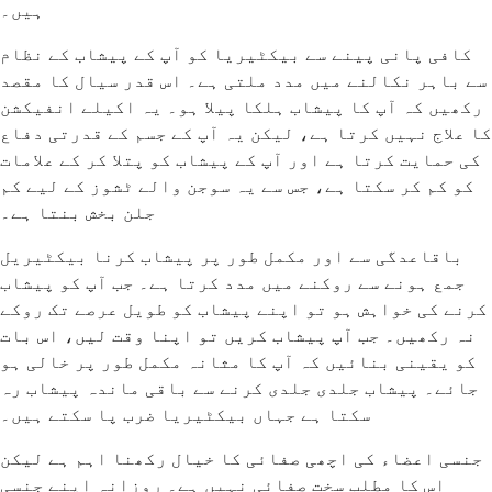
ہیں۔
کافی پانی پینے سے بیکٹیریا کو آپ کے پیشاب کے نظام
سے باہر نکالنے میں مدد ملتی ہے۔ اس قدر سیال کا مقصد
رکھیں کہ آپ کا پیشاب ہلکا پیلا ہو۔ یہ اکیلے انفیکشن
کا علاج نہیں کرتا ہے، لیکن یہ آپ کے جسم کے قدرتی دفاع
کی حمایت کرتا ہے اور آپ کے پیشاب کو پتلا کر کے علامات
کو کم کر سکتا ہے، جس سے یہ سوجن والے ٹشوز کے لیے کم
جلن بخش بنتا ہے۔
باقاعدگی سے اور مکمل طور پر پیشاب کرنا بیکٹیریل
جمع ہونے سے روکنے میں مدد کرتا ہے۔ جب آپ کو پیشاب
کرنے کی خواہش ہو تو اپنے پیشاب کو طویل عرصے تک روکے
نہ رکھیں۔ جب آپ پیشاب کریں تو اپنا وقت لیں، اس بات
کو یقینی بنائیں کہ آپ کا مثانہ مکمل طور پر خالی ہو
جائے۔ پیشاب جلدی جلدی کرنے سے باقی ماندہ پیشاب رہ
سکتا ہے جہاں بیکٹیریا ضرب پا سکتے ہیں۔
جنسی اعضاء کی اچھی صفائی کا خیال رکھنا اہم ہے لیکن
اس کا مطلب سخت صفائی نہیں ہے۔ روزانہ اپنے جنسی