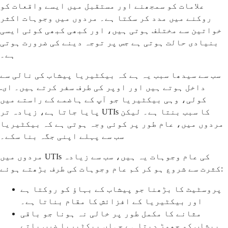
علامات کو سمجھنے اور مستقبل میں ایسے واقعات کو
روکنے میں مدد کر سکتا ہے۔ مردوں میں وجوہات اکثر
خواتین سے مختلف ہوتی ہیں، اور کبھی کبھی کوئی ایسی
بنیادی حالت ہوتی ہے جس پر توجہ دینے کی ضرورت ہوتی
ہے۔
سب سے سیدھا سبب یہ ہے کہ بیکٹیریا پیشاب کی نالی سے
داخل ہوتے ہیں اور اوپر کی طرف سفر کرتے ہیں۔ ای.
کولی، وہی بیکٹیریا جو آپ کے ہاضمے کے راستے میں
پایا جاتا ہے، زیادہ تر UTIs کا سبب بنتا ہے۔ لیکن
مردوں میں، عام طور پر کوئی وجہ ہوتی ہے کہ بیکٹیریا
سب سے پہلے اپنی جگہ بنا سکے۔
مردوں میں UTIs کی عام وجوہات یہ ہیں، سب سے زیادہ
کثرت سے شروع ہو کر کم عام وجوہات کی طرف بڑھتے ہوئے:
پروسٹیٹ کا بڑھنا جو پیشاب کے بہاؤ کو روکتا ہے
اور بیکٹیریا کے افزائش کا مقام بناتا ہے۔
مثانے کا مکمل طور پر خالی نہ ہونا جو باقی
پیشاب کو چھوڑ دیتا ہے جہاں بیکٹیریا ضرب پاتے