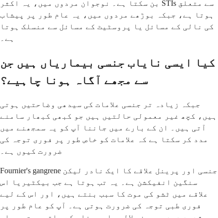
بن سکتا ہے۔ نوجوان مردوں میں، یہ اکثر STIs سے متعلق
ہوتا ہے، جبکہ بوڑھے مردوں میں، یہ عام طور پر پیشاب
کی نالی کے مسائل یا پروسٹیٹ کے مسائل سے منسلک ہوتا
ہے۔
کیا ایسی نایاب جنسی بیماریاں ہیں جن
سے مجھے آگاہ ہونا چاہیے؟
جبکہ زیادہ تر جنسی علامات کی سیدھی وضاحتیں ہوتی
ہیں، کچھ غیر معمولی حالتیں ہیں جو کبھی کبھار سامنے
آتی ہیں۔ ان کے بارے میں جاننا آپ کو یہ سمجھنے میں
مدد کر سکتا ہے کہ علامات کو خاص طور پر فوری توجہ کی
ضرورت کیوں ہے۔
Fournier's gangrene جنسی اور پرینل علاقے کا ایک نادر لیکن
سنگین انفیکشن ہے۔ یہ تب ہوتا ہے جب بیکٹیریا اس
علاقے میں ٹشو کی موت کا سبب بنتے ہیں، اور اس کے لیے
فوری طبی توجہ کی ضرورت ہوتی ہے۔ آپ کو عام طور پر
شدید درد، سوجن، لالی، اور بخار کے ساتھ بہت بیمار