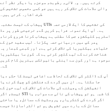
کرتے ہیں۔ وہ لالی، رطوبت، سوجن، یا دیگر نظر آنے
والی علامات کی تلاش کر رہے ہیں جو کسی مخصوص تشخیص کی
طرف اشارہ کرتی ہیں۔
پیشاب کے ٹیسٹ مشتبہ UTIs کی تشخیص کا ایک لازمی حصہ
ہے۔ آپ ایک نمونہ فراہم کریں گے، ترجیحی طور پر مڈ
اسٹریم کلیکشن، جس کا مطلب ہے پیشاب کرنا شروع کرنا،
پھر کپ میں درمیانی حصہ پکڑنا۔ لیب سفید خون کے
خلیات، بیکٹیریا کی تلاش کرتی ہے، اور کبھی کبھار یہ
شناخت کرنے کے لیے کلچر کرتی ہے کہ کون سا بیکٹیریا
موجود ہے اور کون سے اینٹی بائیوٹکس بہترین کام کریں
گے۔
آپ کے ڈاکٹر کی تلاش کے لحاظ سے اضافی ٹیسٹ کا حکم دیا
جا سکتا ہے۔ ان میں گردے کے فنکشن کو چیک کرنے یا
انفیکشن کے پھیلنے کی علامات کی تلاش کے لیے خون کے
ٹیسٹ، اگر STI کا شبہ ہو تو پیشاب کی نالی سے سواب، یا
اگر گردے کی کنکریاں، پروسٹیٹ کے مسائل، یا ساختی
مسائل کے بارے میں تشویش ہو تو الٹراساؤنڈ جیسے