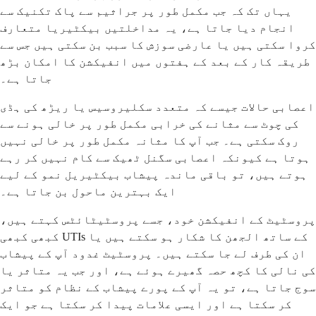
یہاں تک کہ جب مکمل طور پر جراثیم سے پاک تکنیک سے
انجام دیا جاتا ہے، یہ مداخلتیں بیکٹیریا متعارف
کروا سکتی ہیں یا عارضی سوزش کا سبب بن سکتی ہیں جس سے
طریقہ کار کے بعد کے ہفتوں میں انفیکشن کا امکان بڑھ
جاتا ہے۔
اعصابی حالات جیسے کہ متعدد سکلیروسیس یا ریڑھ کی ہڈی
کی چوٹ سے مثانے کی خرابی مکمل طور پر خالی ہونے سے
روک سکتی ہے۔ جب آپ کا مثانہ مکمل طور پر خالی نہیں
ہوتا ہے کیونکہ اعصابی سگنل ٹھیک سے کام نہیں کر رہے
ہوتے ہیں، تو باقی ماندہ پیشاب بیکٹیریل نمو کے لیے
ایک بہترین ماحول بن جاتا ہے۔
پروسٹیٹ کے انفیکشن خود، جسے پروسٹیٹائٹس کہتے ہیں،
کبھی کبھی UTIs کے ساتھ الجھن کا شکار ہو سکتے ہیں یا
ان کی طرف لے جا سکتے ہیں۔ پروسٹیٹ غدود آپ کے پیشاب
کی نالی کا کچھ حصہ گھیرے ہوئے ہے، اور جب یہ متاثر یا
سوج جاتا ہے، تو یہ آپ کے پورے پیشاب کے نظام کو متاثر
کر سکتا ہے اور ایسی علامات پیدا کر سکتا ہے جو ایک