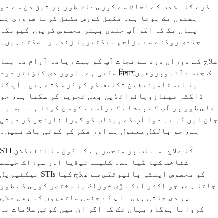
کرے گا۔ شدت کے لحاظ سے کورس عام طور پر تین دن سے دو
ہفتوں تک ہوتا ہے۔ مکمل کورس مکمل کرنا ضروری ہے
یہاں تک کہ اگر آپ جلدی بہتر محسوس کریں، کیونکہ
جلدی روکنے سے مزاحم بیکٹیریا زندہ رہ سکتے ہیں۔
علاج کے دوران درد سے نجات آپ کو بہت زیادہ آرام دہ بنا
سکتی ہے۔ اوور دی کاؤنٹر درد निवारک جیسے آئبوپروفین
یا ایسٹامینیفین تکلیف کو کم کر سکتے ہیں۔ آپ کا
ڈاکٹر فینازوپائرائڈین بھی تجویز کر سکتا ہے، جو
خاص طور پر آپ کے پیشاب کے راستے کو سن کرتا ہے۔ بس یہ
جان لیں کہ یہ دوا آپ کے پیشاب کو گہرا نارنجی کر دیتی
ہے، جو بالکل معمول ہے اور فکر کی کوئی بات نہیں۔
STI کا علاج اس بات پر منحصر ہے کہ کون سا انفیکشن
شناخت کیا گیا ہے۔ کلیمائیڈیا اور سوزاک جیسے
بیکٹیریل STIs کو مخصوص اینٹی بائیوٹکس سے علاج کیا
جاتا ہے، جو اکثر ایک بڑی خوراک یا مختصر کورس کے طور
پر دی جاتی ہیں۔ آپ کے جنسی ساتھیوں کو بھی علاج
کروانا ہوگا، یہاں تک کہ اگر ان میں کوئی علامات نہ