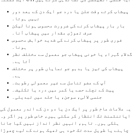
پیشاب کرتے وقت جلن یا درد جو ایک دن کے بعد دور
نہیں ہوتا۔
بار بار پیشاب کرنے کی ضرورت محسوس ہونا لیکن
صرف تھوڑی مقدار میں پیشاب آنا۔
فوری طور پر پیشاب کرنے کی شدید خواہش محسوس
ہونا۔
گدلا، گہرا، یا خونی پیشاب جو معمول سے مختلف نظر
آتا ہے۔
پیشاب کی تیز یا بدبو جو نمایاں طور پر مختلف
ہے۔
آپ کے عضو تناسل سے غیر معمولی رطوبت۔
پیٹ کے نچلے حصے یا کمر میں درد یا تکلیف۔
جنسی لالی، سوجن، یا جلد میں تبدیلی۔
یہ علامات عام طور پر ایک دن یا دو دن کے اندر معمول کی
اپائنٹمنٹ تک انتظار کر سکتی ہیں، خاص طور پر اگر وہ
ہلکی ہوں۔ تاہم، انہیں نظر انداز نہیں کیا جانا
چاہئے یا طویل مدت تک خود ہی ٹھیک ہونے کے لیے چھوڑا