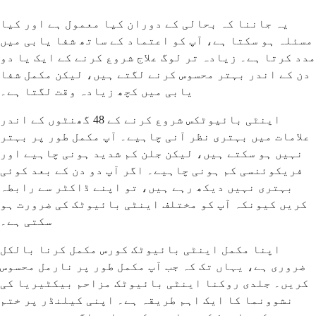
یہ جاننا کہ بحالی کے دوران کیا معمول ہے اور کیا
مسئلہ ہو سکتا ہے، آپ کو اعتماد کے ساتھ شفا یابی میں
مدد کرتا ہے۔ زیادہ تر لوگ علاج شروع کرنے کے ایک یا دو
دن کے اندر بہتر محسوس کرنے لگتے ہیں، لیکن مکمل شفا
یابی میں کچھ زیادہ وقت لگتا ہے۔
اینٹی بائیوٹکس شروع کرنے کے 48 گھنٹوں کے اندر
علامات میں بہتری نظر آنی چاہیے۔ آپ مکمل طور پر بہتر
نہیں ہو سکتے ہیں، لیکن جلن کم شدید ہونی چاہیے اور
فریکوئنسی کم ہونی چاہیے۔ اگر آپ دو دن کے بعد کوئی
بہتری نہیں دیکھ رہے ہیں، تو اپنے ڈاکٹر سے رابطہ
کریں کیونکہ آپ کو مختلف اینٹی بائیوٹک کی ضرورت ہو
سکتی ہے۔
اپنا مکمل اینٹی بائیوٹک کورس مکمل کرنا بالکل
ضروری ہے، یہاں تک کہ جب آپ مکمل طور پر نارمل محسوس
کریں۔ جلدی روکنا اینٹی بائیوٹک مزاحم بیکٹیریا کی
نشوونما کا ایک اہم طریقہ ہے۔ اپنی کیلنڈر پر ختم