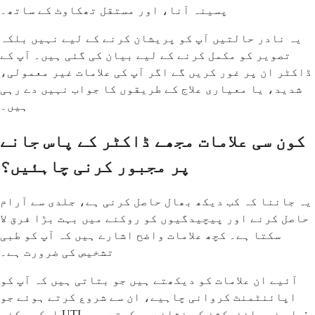
پسینہ آنا، اور مستقل تھکاوٹ کے ساتھ۔
یہ نادر حالتیں آپ کو پریشان کرنے کے لیے نہیں بلکہ
تصویر کو مکمل کرنے کے لیے بیان کی گئی ہیں۔ آپ کے
ڈاکٹر ان پر غور کریں گے اگر آپ کی علامات غیر معمولی،
شدید، یا معیاری علاج کے طریقوں کا جواب نہیں دے رہی
ہیں۔
کون سی علامات مجھے ڈاکٹر کے پاس جانے
پر مجبور کرنی چاہئیں؟
یہ جاننا کہ کب دیکھ بھال حاصل کرنی ہے، جلدی سے آرام
حاصل کرنے اور پیچیدگیوں کو روکنے میں بہت بڑا فرق لا
سکتا ہے۔ کچھ علامات واضح اشارے ہیں کہ آپ کو طبی
تشخیص کی ضرورت ہے۔
آئیے ان علامات کو دیکھتے ہیں جو بتاتی ہیں کہ آپ کو
اپائنٹمنٹ کروانی چاہیے، ان سے شروع کرتے ہوئے جو
ایک ممکنہ UTI یا جنسی انفیکشن کی نشاندہی کرتے ہیں: