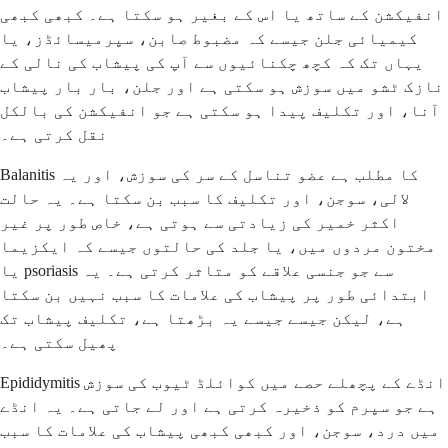
انفیکشن کے ساتھ یا اس کے بغیر ہو سکتا ہے۔ کبھی کبھی
کیمیائی جلن جیسے کہ مضبوط صابن، سپرمیسائڈز، یا
یہاں تک کہ کچھ چکنائیوں سے آپ کی پیشاب کی نالی کے
نازک ٹشو میں سوزش ہو سکتی ہے اور جلن، بار بار پیشاب
آنا، اور تکلیف پیدا ہو سکتی ہے جو انفیکشن کی بالکل
نقل کرتی ہے۔
Balanitis کا مطلب ہے عضو تناسل کے سر کی سوزش، اور یہ
لالی، سوجن، اور تکلیف کا سبب بن سکتا ہے۔ یہ حالت
اکثر خمیر کی زیادتی سے ہوتی ہے، خاص طور پر غیر
مختون مردوں میں، یا جلد کی حالتوں جیسے کہ ایکزیما
یا psoriasis سے جو جنسی علاقے کو متاثر کرتی ہے۔ یہ
ابتدائی طور پر پیشاب کی علامات کا سبب نہیں بن سکتا
ہے، لیکن جیسے جیسے یہ بڑھتا ہے، تکلیف پیشاب تک
پھیل سکتی ہے۔
Epididymitis انڈے کے پچھلے حصے میں کوائلڈ ٹیوب کی سوزش
ہے جو سپرم کو ذخیرہ کرتی ہے اور لے جاتی ہے۔ یہ انڈے
میں درد، سوجن، اور کبھی کبھی پیشاب کی علامات کا سبب