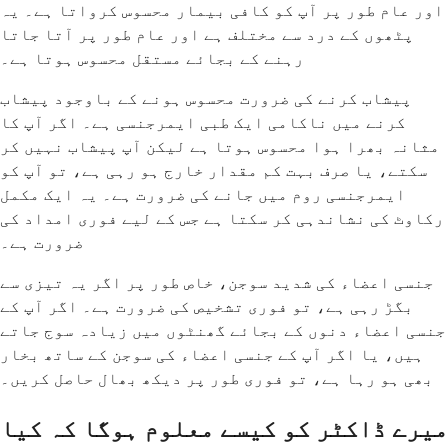
اور عام طور پر آپ کو کافی بیمار محسوس کرواتا ہے۔ یہ
پٹھوں کے درد سے مختلف ہے اور عام طور پر آتا جاتا
رہنے کے بجائے مستقل محسوس ہوتا ہے۔
پیشاب کرنے کی ضرورت محسوس ہونے کے باوجود پیشاب
کرنے میں ناکامی ایک طبی ایمرجنسی ہے۔ اگر آپ کا
مثانہ بھرا ہوا محسوس ہوتا ہے لیکن آپ پیشاب نہیں کر
سکتے، یا صرف بہت کم مقدار خارج ہو رہی ہے، تو آپ کو
ایمرجنسی روم میں جانے کی ضرورت ہے۔ یہ ایک مکمل
رکاوٹ کی نشاندہی کر سکتا ہے جس کے لیے فوری امداد کی
ضرورت ہے۔
جنسی اعضاء کی شدید سوجن، خاص طور پر اگر یہ تیزی سے
بگڑ رہی ہے، تو فوری تشخیص کی ضرورت ہے۔ اگر آپ کے
جنسی اعضاء دنوں کے بجائے گھنٹوں میں زیادہ سوج جاتے
ہیں، یا اگر آپ کے جنسی اعضاء کی سوجن کے ساتھ بخار
بھی ہو رہا ہے، تو فوری طور پر دیکھ بھال حاصل کریں۔
میرے ڈاکٹر کو کیسے معلوم ہوگا کہ کیا