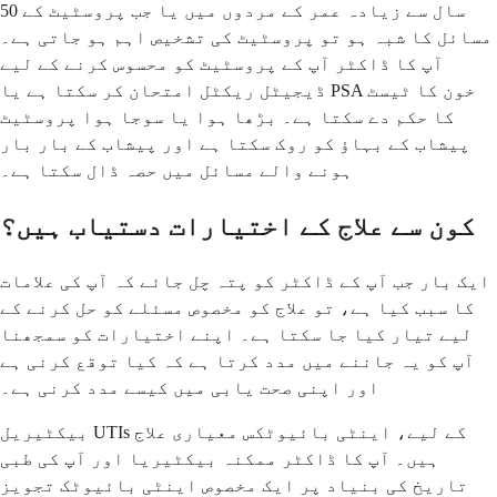
50 سال سے زیادہ عمر کے مردوں میں یا جب پروسٹیٹ کے
مسائل کا شبہ ہو تو پروسٹیٹ کی تشخیص اہم ہو جاتی ہے۔
آپ کا ڈاکٹر آپ کے پروسٹیٹ کو محسوس کرنے کے لیے
ڈیجیٹل ریکٹل امتحان کر سکتا ہے یا PSA خون کا ٹیسٹ
کا حکم دے سکتا ہے۔ بڑھا ہوا یا سوجا ہوا پروسٹیٹ
پیشاب کے بہاؤ کو روک سکتا ہے اور پیشاب کے بار بار
ہونے والے مسائل میں حصہ ڈال سکتا ہے۔
کون سے علاج کے اختیارات دستیاب ہیں؟
ایک بار جب آپ کے ڈاکٹر کو پتہ چل جائے کہ آپ کی علامات
کا سبب کیا ہے، تو علاج کو مخصوص مسئلے کو حل کرنے کے
لیے تیار کیا جا سکتا ہے۔ اپنے اختیارات کو سمجھنا
آپ کو یہ جاننے میں مدد کرتا ہے کہ کیا توقع کرنی ہے
اور اپنی صحت یابی میں کیسے مدد کرنی ہے۔
بیکٹیریل UTIs کے لیے، اینٹی بائیوٹکس معیاری علاج
ہیں۔ آپ کا ڈاکٹر ممکنہ بیکٹیریا اور آپ کی طبی
تاریخ کی بنیاد پر ایک مخصوص اینٹی بائیوٹک تجویز