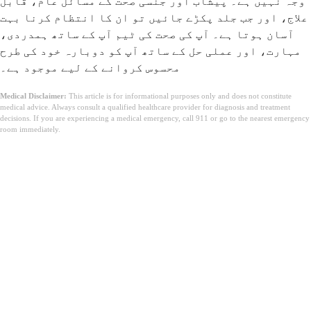
وجہ نہیں ہے۔ پیشاب اور جنسی صحت کے مسائل عام، قابل
علاج، اور جب جلد پکڑے جائیں تو ان کا انتظام کرنا بہت
آسان ہوتا ہے۔ آپ کی صحت کی ٹیم آپ کے ساتھ ہمدردی،
مہارت، اور عملی حل کے ساتھ آپ کو دوبارہ خود کی طرح
محسوس کروانے کے لیے موجود ہے۔
Medical Disclaimer:
This article is for informational purposes only and does not constitute
medical advice. Always consult a qualified healthcare provider for diagnosis and treatment
decisions. If you are experiencing a medical emergency, call 911 or go to the nearest emergency
room immediately.