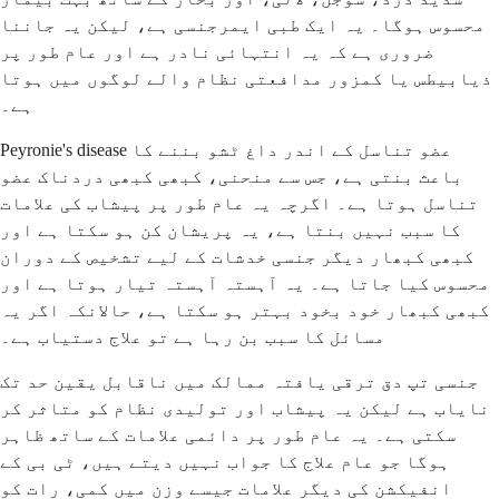
محسوس ہوگا۔ یہ ایک طبی ایمرجنسی ہے، لیکن یہ جاننا
ضروری ہے کہ یہ انتہائی نادر ہے اور عام طور پر
ذیابیطس یا کمزور مدافعتی نظام والے لوگوں میں ہوتا
ہے۔
Peyronie's disease عضو تناسل کے اندر داغ ٹشو بننے کا
باعث بنتی ہے، جس سے منحنی، کبھی کبھی دردناک عضو
تناسل ہوتا ہے۔ اگرچہ یہ عام طور پر پیشاب کی علامات
کا سبب نہیں بنتا ہے، یہ پریشان کن ہو سکتا ہے اور
کبھی کبھار دیگر جنسی خدشات کے لیے تشخیص کے دوران
محسوس کیا جاتا ہے۔ یہ آہستہ آہستہ تیار ہوتا ہے اور
کبھی کبھار خود بخود بہتر ہو سکتا ہے، حالانکہ اگر یہ
مسائل کا سبب بن رہا ہے تو علاج دستیاب ہے۔
جنسی تپ دق ترقی یافتہ ممالک میں ناقابل یقین حد تک
نایاب ہے لیکن یہ پیشاب اور تولیدی نظام کو متاثر کر
سکتی ہے۔ یہ عام طور پر دائمی علامات کے ساتھ ظاہر
ہوگا جو عام علاج کا جواب نہیں دیتے ہیں، ٹی بی کے
انفیکشن کی دیگر علامات جیسے وزن میں کمی، رات کو