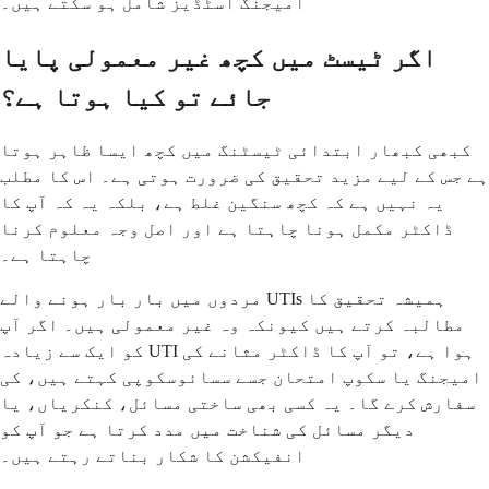
امیجنگ اسٹڈیز شامل ہو سکتے ہیں۔
اگر ٹیسٹ میں کچھ غیر معمولی پایا
جائے تو کیا ہوتا ہے؟
کبھی کبھار ابتدائی ٹیسٹنگ میں کچھ ایسا ظاہر ہوتا
ہے جس کے لیے مزید تحقیق کی ضرورت ہوتی ہے۔ اس کا مطلب
یہ نہیں ہے کہ کچھ سنگین غلط ہے، بلکہ یہ کہ آپ کا
ڈاکٹر مکمل ہونا چاہتا ہے اور اصل وجہ معلوم کرنا
چاہتا ہے۔
مردوں میں بار بار ہونے والے UTIs ہمیشہ تحقیق کا
مطالبہ کرتے ہیں کیونکہ وہ غیر معمولی ہیں۔ اگر آپ
کو ایک سے زیادہ UTI ہوا ہے، تو آپ کا ڈاکٹر مثانے کی
امیجنگ یا سکوپ امتحان جسے سسائوسکوپی کہتے ہیں، کی
سفارش کرے گا۔ یہ کسی بھی ساختی مسائل، کنکریاں، یا
دیگر مسائل کی شناخت میں مدد کرتا ہے جو آپ کو
انفیکشن کا شکار بناتے رہتے ہیں۔