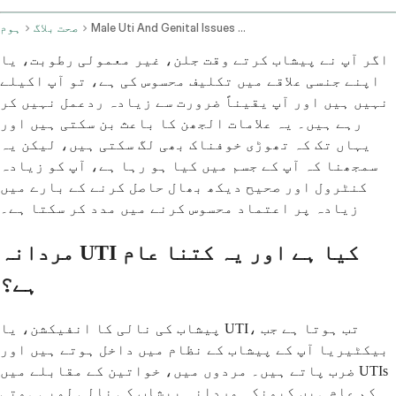
Male Uti And Genital Issues Causes And Evaluation
صحت بلاگ
ہوم
اگر آپ نے پیشاب کرتے وقت جلن، غیر معمولی رطوبت، یا
اپنے جنسی علاقے میں تکلیف محسوس کی ہے، تو آپ اکیلے
نہیں ہیں اور آپ یقیناً ضرورت سے زیادہ ردعمل نہیں کر
رہے ہیں۔ یہ علامات الجھن کا باعث بن سکتی ہیں اور
یہاں تک کہ تھوڑی خوفناک بھی لگ سکتی ہیں، لیکن یہ
سمجھنا کہ آپ کے جسم میں کیا ہو رہا ہے، آپ کو زیادہ
کنٹرول اور صحیح دیکھ بھال حاصل کرنے کے بارے میں
زیادہ پر اعتماد محسوس کرنے میں مدد کر سکتا ہے۔
مردانہ UTI کیا ہے اور یہ کتنا عام
ہے؟
پیشاب کی نالی کا انفیکشن، یا UTI، تب ہوتا ہے جب
بیکٹیریا آپ کے پیشاب کے نظام میں داخل ہوتے ہیں اور
ضرب پاتے ہیں۔ مردوں میں، خواتین کے مقابلے میں UTIs
کم عام ہیں کیونکہ مردانہ پیشاب کی نالی لمبی ہوتی