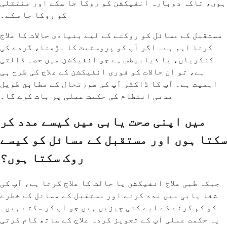
ہوں، تاکہ دوبارہ انفیکشن کو روکا جا سکے اور منتقلی
کو روکا جا سکے۔
مستقبل کے مسائل کو روکنے کے لیے بنیادی حالات کا علاج
کرنا اہم ہے۔ اگر آپ کو پروسٹیٹ کا بڑھنا، گردے کی
کنکریاں، یا ذیابیطس ہے جو انفیکشن میں حصہ ڈالتی
ہے، تو ان حالات کو فوری انفیکشن کے علاج کی طرح ہی
اہمیت ہے۔ آپ کا ڈاکٹر آپ کی صورتحال کے مطابق طویل
مدتی انتظام کی حکمت عملی پر بات کرے گا۔
میں اپنی صحت یابی میں کیسے مدد کر
سکتا ہوں اور مستقبل کے مسائل کو کیسے
روک سکتا ہوں؟
جبکہ طبی علاج انفیکشن یا حالت کا علاج کرتا ہے، آپ کی
شفا یابی میں مدد کرنے اور مستقبل کے مسائل کے خطرے
کو کم کرنے کے لیے کئی چیزیں ہیں جو آپ کر سکتے ہیں۔
یہ حکمت عملی آپ کے تجویز کردہ علاج کے ساتھ کام کرتی