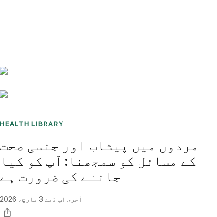
Benchmarks
Stories
FAQ
Sign up / Log in
HEALTH LIBRARY
مردوں میں پیشاب اور جنسی صحت
کے مسائل کو سمجھنا: آپ کو کیا
جاننے کی ضرورت ہے
آخری اپ ڈیٹ
3 مارچ، 2026