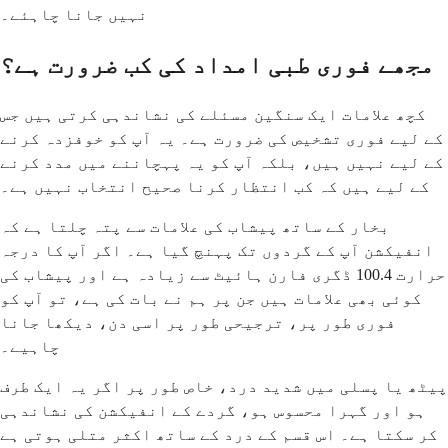
نہیں جانا چاہئے۔
مجھے فوری طبی امداد کی کب ضرورت ہے؟
کچھ علامات ایک سنگین مسئلے کی نشاندہی کرتی ہیں جس
کے لیے فوری تشخیص کی ضرورت ہے۔ یہ آپ کو خوفزدہ کرنے
کے لیے نہیں ہیں، بلکہ آپ کو یہ پہچاننے میں مدد کرنے
کے لیے ہیں کہ کب انتظار کرنا صحیح انتخاب نہیں ہے۔
بخار کے ساتھ پیشاب کی علامات سے پتہ چلتا ہے کہ
انفیکشن آپ کے گردوں تک پہنچ گیا ہے۔ اگر آپ کا درجہ
حرارت 100.4 ڈگری فارن ہائیٹ سے زیادہ ہے اور پیشاب کی
کوئی بھی علامات ہیں جن پر ہم نے بات کی ہے، تو آپ کو
فوری طور پر، ترجیحی طور پر اسی دن، دیکھا جانا
چاہیے۔
پیٹھ یا پسلی میں شدید درد، خاص طور پر اگر یہ ایک طرف
ہو اور گہرا محسوس ہو، گردے کے انفیکشن کی نشاندہی
کر سکتا ہے۔ اس قسم کے درد کے ساتھ اکثر متلی ہوتی ہے