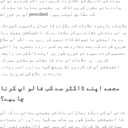
ہونے کی تاریخ کو نشان زد کریں اور اگر ضروری ہو تو
یاددہانی مقرر کریں تاکہ یہ یقینی بنایا جا سکے کہ
آپ ہر خوراک prescribed کے مطابق لیتے ہیں۔
علاج کے باوجود علامات کے بگڑنے کا خیال رکھیں، کیونکہ
یہ اس بات کی نشاندہی کر سکتا ہے کہ انفیکشن پھیل رہا
ہے یا اینٹی بائیوٹک کام نہیں کر رہی ہے۔ اگر آپ علاج
شروع کرنے کے بعد بخار، شدید کمر درد، متلی، یا الٹی
محسوس کرتے ہیں، تو فوری طور پر اپنے ڈاکٹر سے رابطہ
کریں۔ یہ علامات اس بات کا مطلب ہو سکتی ہیں کہ
انفیکشن آپ کے گردوں تک پہنچ گیا ہے اور اسے زیادہ
جارحانہ علاج کی ضرورت ہے۔
مجھے اپنے ڈاکٹر سے کب فالو اپ کرنا
چاہیے؟
فالو اپ کی دیکھ بھال اس بات کو یقینی بناتی ہے کہ آپ
کا انفیکشن مکمل طور پر صاف ہو گیا ہے اور ان بنیادی
مسائل کو حل کرتا ہے جو اس میں حصہ ڈال سکتے تھے۔ آپ