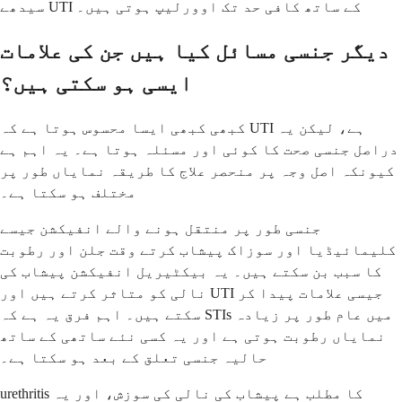
سیدھے UTI کے ساتھ کافی حد تک اوورلیپ ہوتی ہیں۔
دیگر جنسی مسائل کیا ہیں جن کی علامات
ایسی ہو سکتی ہیں؟
کبھی کبھی ایسا محسوس ہوتا ہے کہ UTI ہے، لیکن یہ
دراصل جنسی صحت کا کوئی اور مسئلہ ہوتا ہے۔ یہ اہم ہے
کیونکہ اصل وجہ پر منحصر علاج کا طریقہ نمایاں طور پر
مختلف ہو سکتا ہے۔
جنسی طور پر منتقل ہونے والے انفیکشن جیسے
کلیمائیڈیا اور سوزاک پیشاب کرتے وقت جلن اور رطوبت
کا سبب بن سکتے ہیں۔ یہ بیکٹیریل انفیکشن پیشاب کی
نالی کو متاثر کرتے ہیں اور UTI جیسی علامات پیدا کر
سکتے ہیں۔ اہم فرق یہ ہے کہ STIs میں عام طور پر زیادہ
نمایاں رطوبت ہوتی ہے اور یہ کسی نئے ساتھی کے ساتھ
حالیہ جنسی تعلق کے بعد ہو سکتا ہے۔
urethritis کا مطلب ہے پیشاب کی نالی کی سوزش، اور یہ