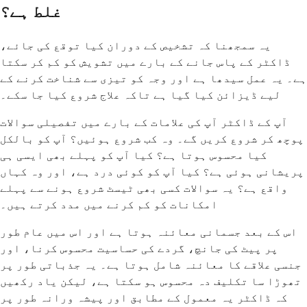
غلط ہے؟
یہ سمجھنا کہ تشخیص کے دوران کیا توقع کی جائے،
ڈاکٹر کے پاس جانے کے بارے میں تشویش کو کم کر سکتا
ہے۔ یہ عمل سیدھا ہے اور وجہ کو تیزی سے شناخت کرنے کے
لیے ڈیزائن کیا گیا ہے تاکہ علاج شروع کیا جا سکے۔
آپ کے ڈاکٹر آپ کی علامات کے بارے میں تفصیلی سوالات
پوچھ کر شروع کریں گے۔ وہ کب شروع ہوئیں؟ آپ کو بالکل
کیا محسوس ہوتا ہے؟ کیا آپ کو پہلے بھی ایسی ہی
پریشانی ہوئی ہے؟ کیا آپ کو کوئی درد ہے، اور وہ کہاں
واقع ہے؟ یہ سوالات کسی بھی ٹیسٹ شروع ہونے سے پہلے
امکانات کو کم کرنے میں مدد کرتے ہیں۔
اس کے بعد جسمانی معائنہ ہوتا ہے اور اس میں عام طور
پر پیٹ کی جانچ، گردے کی حساسیت محسوس کرنا، اور
جنسی علاقے کا معائنہ شامل ہوتا ہے۔ یہ جذباتی طور پر
تھوڑا سا تکلیف دہ محسوس ہو سکتا ہے، لیکن یاد رکھیں
کہ ڈاکٹر یہ معمول کے مطابق اور پیشہ ورانہ طور پر