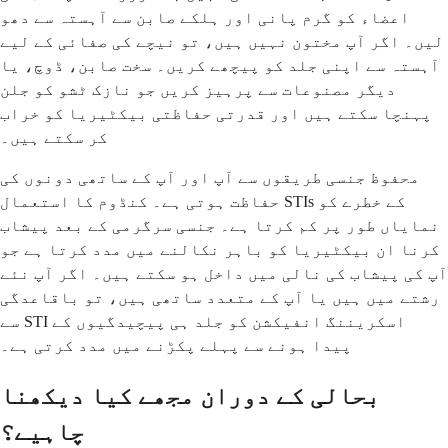
اعضاء کو گرم پانی اور ہلکے صابن سے آہستہ سے دھو
لیں۔ اگر آپ مختون نہیں ہیں، تو نیچے کی صفائی کے لیے
آہستہ سے اپنی جلد کو پیچھے کریں۔ سخت صابن، ڈوچ، یا
دیگر مصنوعات سے پرہیز کریں جو نازک ٹشو کو جلن
پہنچا سکتے ہیں اور قدرتی حفاظتی بیکٹیریا کو خراب
کر سکتے ہیں۔
محفوظ جنسی طریقوں سے آپ اور آپ کے ساتھی دونوں کی
حفاظت ہوتی ہے۔ کنڈوم کا استعمال STIs کے خطرے کو
نمایاں طور پر کم کرتا ہے۔ جنسی سرگرمی کے بعد پیشاب
کرنا ان بیکٹیریا کو باہر نکالنے میں مدد کرتا ہے جو
آپ کی پیشاب کی نالی میں داخل ہو سکتے ہیں۔ اگر آپ نئے
رشتے میں ہیں یا آپ کے متعدد ساتھی ہیں، تو باقاعدگی
سے STI اسکریننگ انفیکشن کو جلد ہی پیچیدگیوں کے
پیدا ہونے سے پہلے پکڑنے میں مدد کرتی ہے۔
بحالی کے دوران مجھے کیا دیکھنا
چاہیے؟