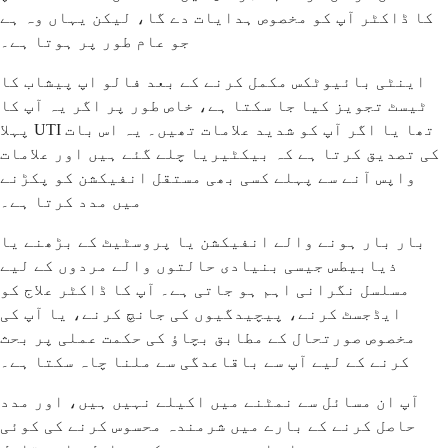
کا ڈاکٹر آپ کو مخصوص ہدایات دے گا، لیکن یہاں وہ ہے
جو عام طور پر ہوتا ہے۔
اینٹی بائیوٹکس مکمل کرنے کے بعد فالو اپ پیشاب کا
ٹیسٹ تجویز کیا جا سکتا ہے، خاص طور پر اگر یہ آپ کا
پہلا UTI تھا یا اگر آپ کو شدید علامات تھیں۔ یہ اس بات
کی تصدیق کرتا ہے کہ بیکٹیریا چلے گئے ہیں اور علامات
واپس آنے سے پہلے کسی بھی مستقل انفیکشن کو پکڑنے
میں مدد کرتا ہے۔
بار بار ہونے والے انفیکشن یا پروسٹیٹ کے بڑھنے یا
ذیابیطس جیسی بنیادی حالتوں والے مردوں کے لیے
مسلسل نگرانی اہم ہو جاتی ہے۔ آپ کا ڈاکٹر علاج کو
ایڈجسٹ کرنے، پیچیدگیوں کی جانچ کرنے، یا آپ کی
مخصوص صورتحال کے مطابق بچاؤ کی حکمت عملی پر بحث
کرنے کے لیے آپ سے باقاعدگی سے ملنا چاہ سکتا ہے۔
آپ ان مسائل سے نمٹنے میں اکیلے نہیں ہیں، اور مدد
حاصل کرنے کے بارے میں شرمندہ محسوس کرنے کی کوئی