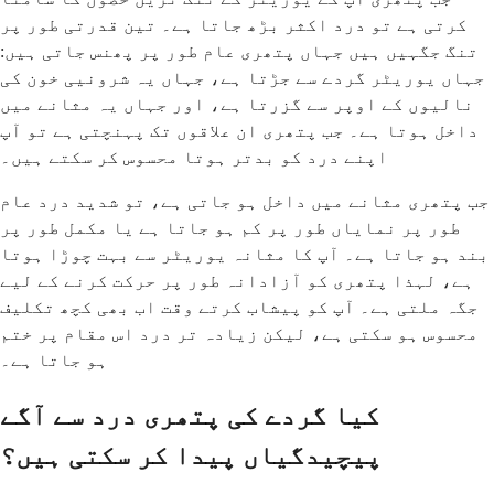
کرتی ہے تو درد اکثر بڑھ جاتا ہے۔ تین قدرتی طور پر
تنگ جگہیں ہیں جہاں پتھری عام طور پر پھنس جاتی ہیں:
جہاں یوریٹر گردے سے جڑتا ہے، جہاں یہ شرونیی خون کی
نالیوں کے اوپر سے گزرتا ہے، اور جہاں یہ مثانے میں
داخل ہوتا ہے۔ جب پتھری ان علاقوں تک پہنچتی ہے تو آپ
اپنے درد کو بدتر ہوتا محسوس کر سکتے ہیں۔
جب پتھری مثانے میں داخل ہو جاتی ہے، تو شدید درد عام
طور پر نمایاں طور پر کم ہو جاتا ہے یا مکمل طور پر
بند ہو جاتا ہے۔ آپ کا مثانہ یوریٹر سے بہت چوڑا ہوتا
ہے، لہذا پتھری کو آزادانہ طور پر حرکت کرنے کے لیے
جگہ ملتی ہے۔ آپ کو پیشاب کرتے وقت اب بھی کچھ تکلیف
محسوس ہو سکتی ہے، لیکن زیادہ تر درد اس مقام پر ختم
ہو جاتا ہے۔
کیا گردے کی پتھری درد سے آگے
پیچیدگیاں پیدا کر سکتی ہیں؟