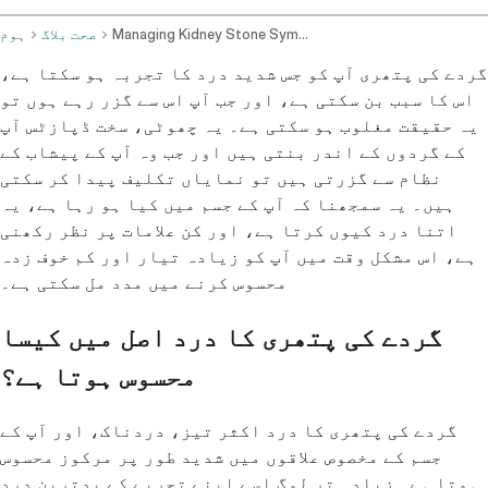
Managing Kidney Stone Symptoms Pain And Associated Issues
صحت بلاگ
ہوم
گردے کی پتھری آپ کو جس شدید درد کا تجربہ ہو سکتا ہے،
اس کا سبب بن سکتی ہے، اور جب آپ اس سے گزر رہے ہوں تو
یہ حقیقت مغلوب ہو سکتی ہے۔ یہ چھوٹی، سخت ڈپازٹس آپ
کے گردوں کے اندر بنتی ہیں اور جب وہ آپ کے پیشاب کے
نظام سے گزرتی ہیں تو نمایاں تکلیف پیدا کر سکتی
ہیں۔ یہ سمجھنا کہ آپ کے جسم میں کیا ہو رہا ہے، یہ
اتنا درد کیوں کرتا ہے، اور کن علامات پر نظر رکھنی
ہے، اس مشکل وقت میں آپ کو زیادہ تیار اور کم خوف زدہ
محسوس کرنے میں مدد مل سکتی ہے۔
گردے کی پتھری کا درد اصل میں کیسا
محسوس ہوتا ہے؟
گردے کی پتھری کا درد اکثر تیز، دردناک، اور آپ کے
جسم کے مخصوص علاقوں میں شدید طور پر مرکوز محسوس
ہوتا ہے۔ زیادہ تر لوگ اسے اپنے تجربے کے بدترین درد