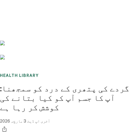
Benchmarks
Stories
FAQ
Sign up / Log in
HEALTH LIBRARY
گردے کی پتھری کے درد کو سمجھنا:
آپ کا جسم آپ کو کیا بتانے کی
کوشش کر رہا ہے
آخری اپ ڈیٹ
3 مارچ، 2026