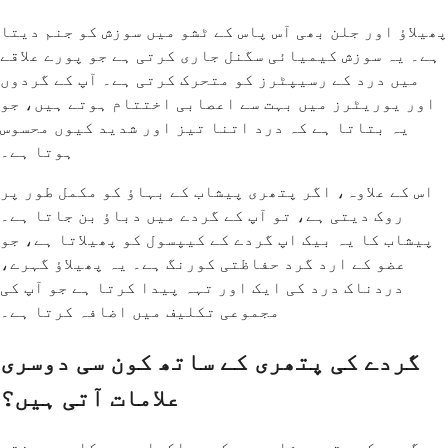
پھیلاؤ اور جلن بھی آس پاس کے ٹشو میں سوزش کو جنم دیتا
ہے۔ یہ سوزش کیمیائی سگنل جاری کرتی ہے جو پورے علاقے
میں درد کے رسیپٹرز کو متحرک کرتی ہے۔ آپ کے گردوں
اور یوریٹرز میں بہت سے اعصابی اختتام ہوتے ہیں، جو
یہ بتاتا ہے کہ درد اتنا تیز اور شدید کیوں محسوس
ہوتا ہے۔
اس کے علاوہ، اگر پتھری پیشاب کے بہاؤ کو مکمل طور پر
روک دیتی ہے، تو آپ کے گردے میں دباؤ بن جاتا ہے۔
پیشاب کا یہ بیک اپ گردے کے کیپسول کو پھیلاتا ہے، جو
عضو کے ارد گرد حفاظتی کورنگ ہے۔ یہ پھیلاؤ گہرے،
دردناک درد کی ایک اور تہہ پیدا کرتا ہے جو آپ کی
مجموعی تکلیف میں اضافہ کرتا ہے۔
گردے کی پتھری کے ساتھ کون سی دوسری
علامات آتی ہیں؟
گردے کی پتھری شاید ہی کبھی اکیلے درد کا سبب بنتی