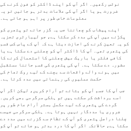
نوٹس رکھیں۔ اگر آپ کو اپنے ڈاکٹر کو فون کرنے کی
ضرورت ہو یا اگر آپ کی علامات بدتر ہو جائیں تو یہ
معلومات خاص طور پر اہم ہو جاتی ہے۔
اپنے پیشاب کو چھاننا جب یہ گزر جائے تو پتھری کو
پکڑنے میں آپ کی مدد کر سکتا ہے، جو لیبارٹری تجزیہ
کو یہ تعین کرنے کی اجازت دیتا ہے کہ آپ کے پاس کس قسم
کی پتھری تھی۔ آپ کا ڈاکٹر آپ کو چھلنی دے سکتا ہے یا
کافی فلٹر یا باریک میش چھلنی کا استعمال کرنے کا
مشورہ دے سکتا ہے۔ آپ کی پتھری کی قسم جاننا مستقبل
میں ہونے والے واقعات سے بچنے کے لیے روک تھام کی
حکمت عملیوں کی رہنمائی میں مدد کرتا ہے۔
جب آپ کا جسم آپ کو بتائے تو آرام کریں، لیکن اگر آپ
اسے برداشت کر سکتے ہیں تو ہلکی سرگرمی بھی کریں۔
گردے کی پتھری کے لیے مکمل بستر آرام عام طور پر
ضروری یا مددگار نہیں ہوتا ہے۔ ہلکی سرگرمی جیسے
چلنا دراصل پتھری کو آپ کے نظام سے گزرنے میں مدد دے
سکتا ہے، حالانکہ اگر آپ کا درد بدتر ہو جائے تو آپ کو