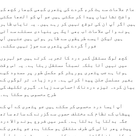
عام علامات سے ہٹ کر، گردے کی پتھری کبھی کبھار کچھ کم
واضح نشانیاں پیدا کر سکتی ہیں جو آپ کو الجھا سکتی
ہیں اگر آپ ان کی توقع نہیں کر رہے ہیں۔ یہ نایاب ظاہر
ہونے والی علامات اب بھی ایک ہی بنیادی مسئلے سے آتی
ہیں لیکن ایسے طریقوں سے ظاہر ہوتی ہیں جنہیں آپ
فوراً گردے کی پتھری سے جوڑ نہیں سکتے۔
کچھ لوگ مستقل کمر درد کا تجربہ کرتے ہیں جو لہروں
میں نہیں آتا بلکہ نسبتاً مستقل رہتا ہے۔ یہ اس وقت
ہوتا ہے جب پتھری یوریٹر کو مکمل طور پر مسدود کیے
بغیر مسلسل جلن پیدا کرتی ہے۔ درد زیادہ تر لوگوں کے
بیان کردہ تیز، دردناک احساس سے زیادہ گہری تکلیف کی
طرح محسوس ہو سکتا ہے۔
آپ ایسا درد محسوس کر سکتے ہیں جو پتھری کے آپ کے
پیشاب کے نظام کے مختلف حصوں سے گزرنے کے ساتھ ساتھ
جگہ بدلتا یا بدلتا ہے۔ کمر میں شروع ہونے والا درد
پیٹ، پھر نالی کی طرف منتقل ہو سکتا ہے، جو پتھری کے
سفر کا سراغ لگاتا ہے۔ درد کا یہ سفری پیٹرن دراصل آپ