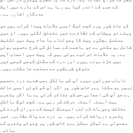
کے جسم کے اندر کیا ہو رہا ہے اس کے بارے میں ایک
مددگار اشارہ ہے۔
کم عام طور پر، کچھ لوگ ایسی علامات پیدا کرتے ہیں جو
پہلے تو پیشاب کے نظام سے غیر متعلق لگتی ہیں۔ ان میں
مسلسل ہچکی، پیٹ کا پھولنا، یا عام پیٹ میں تکلیف
شامل ہو سکتی ہے جو ہاضمے کے مسائل کی طرح محسوس ہوتی
ہے۔ یہ علامات اس لیے ہوتی ہیں کہ پیٹ میں اعصاب آپس
میں جڑے ہوئے ہیں، اور درد کے سگنل کبھی کبھی غیر
متوقع طریقوں سے سمجھے جا سکتے ہیں۔
نایاب صورتوں میں، آپ کو بالکل بھی شدید درد محسوس
نہیں ہو سکتا ہے، خاص طور پر اگر آپ کو کوئی ایسی حالت
ہے جو آپ کی اعصابی حس کو متاثر کرتی ہے یا اگر پتھری
بہت آہستہ آہستہ حرکت کر رہی ہے۔ کچھ لوگ بالکل
مختلف وجوہات کے لئے امیجنگ ٹیسٹ کے دوران گردے کی
پتھری دریافت کرتے ہیں۔ یہ درد سے پاک مظاہرہ غیر
معمولی ہے لیکن ممکن ہے، خاص طور پر چھوٹی پتھری کے
ساتھ۔