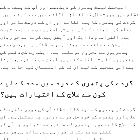
امیجنگ ٹیسٹ پتھری کو دیکھنے اور آپ کے پیشاب کے
نظام میں صورتحال کا اندازہ لگانے میں مدد کرتے ہیں۔
گردے کی پتھری کا پتہ لگانے اور ان کے درست سائز اور
مقام کو دکھانے کے لیے سی ٹی اسکین سب سے درست ٹیسٹ
ہے۔ الٹراساؤنڈ ایک اور آپشن پیش کرتا ہے جو ریڈی
ایشن کے خاتمے سے بچتا ہے، حالانکہ یہ بہت چھوٹی
پتھریوں سے محروم ہو سکتا ہے۔ ایکس رے کچھ قسم کی
پتھریوں کا پتہ لگا سکتے ہیں لیکن سب کا نہیں، لہذا
ابتدائی تشخیص کے لیے ان کا کم استعمال کیا جاتا ہے۔
گردے کی پتھری کے درد میں مدد کے لیے
کون سے علاج کے اختیارات ہیں؟
گردے کی پتھری کے درد کا انتظام آپ کی فوری تکلیف کے
علاج اور پتھری کو خود حل کرنے دونوں پر مشتمل ہے۔ آپ
کے علاج کا منصوبہ پتھری کے سائز، مقام، اور یہ آپ کو
کتنی شدید متاثر کر رہی ہے، ساتھ ہی جو بھی
پیچیدگیاں پیدا ہوئی ہیں، اس پر منحصر ہوگا۔