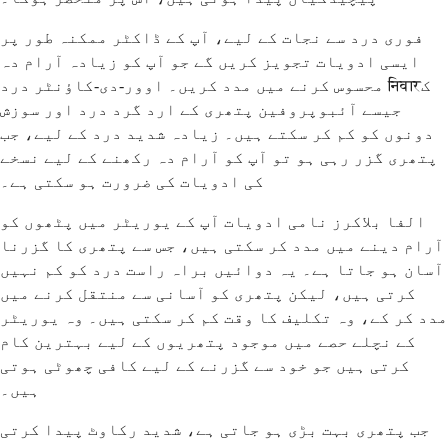
فوری درد سے نجات کے لیے، آپ کے ڈاکٹر ممکنہ طور پر
ایسی ادویات تجویز کریں گے جو آپ کو زیادہ آرام دہ
محسوس کرنے میں مدد کریں۔ اوور-دی-کاؤنٹر درد निवारک
جیسے آئبوپروفین پتھری کے ارد گرد درد اور سوزش
دونوں کو کم کر سکتے ہیں۔ زیادہ شدید درد کے لیے، جب
پتھری گزر رہی ہو تو آپ کو آرام دہ رکھنے کے لیے نسخے
کی ادویات کی ضرورت ہو سکتی ہے۔
الفا بلاکرز نامی ادویات آپ کے یوریٹر میں پٹھوں کو
آرام دینے میں مدد کر سکتی ہیں، جس سے پتھری کا گزرنا
آسان ہو جاتا ہے۔ یہ دوائیں براہ راست درد کو کم نہیں
کرتی ہیں، لیکن پتھری کو آسانی سے منتقل کرنے میں
مدد کر کے، وہ تکلیف کا وقت کم کر سکتی ہیں۔ وہ یوریٹر
کے نچلے حصے میں موجود پتھریوں کے لیے بہترین کام
کرتی ہیں جو خود سے گزرنے کے لیے کافی چھوٹی ہوتی
ہیں۔
جب پتھری بہت بڑی ہو جاتی ہے، شدید رکاوٹ پیدا کرتی