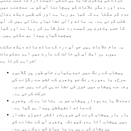
ہے، اور دیگر علامات کو پہچاننا آپ کو یہ سمجھنے میں
مدد کر سکتا ہے کہ کیا ہو رہا ہے اور کب طبی دیکھ بھال
طلب کرنی ہے۔ یہ ساتھ والی نشانیاں بتاتی ہیں کہ آپ
کا جسم پتھری پر کیسے رد عمل ظاہر کر رہا ہے اور کیا
پیچیدگیاں پیدا ہو سکتی ہیں۔
یہ عام علامات ہیں جو آپ درد کے ساتھ ساتھ دیکھ سکتے
ہیں، ہر ایک آپ کی حالت کے بارے میں اہم معلومات
فراہم کرتا ہے:
پیشاب کے رنگ میں تبدیلیاں، خاص طور پر گلابی،
سرخ، یا بھورے رنگ جو پتھری کے ٹشو سے رگڑنے کی
وجہ سے پیشاب میں خون کی نشاندہی کرتے ہیں جب وہ
حرکت کرتی ہے۔
دھندلا یا بدبودار پیشاب جو یہ بتاتا ہے کہ پتھری
کے ساتھ انفیکشن پیدا ہو گیا ہے۔
بار بار پیشاب کرنے کی ضرورت، اکثر تھوڑی مقدار
میں پیشاب آتا ہے، کیونکہ پتھری آپ کے مثانے کو
پریشان کر رہی ہے یا بہاؤ کو روک رہی ہے۔