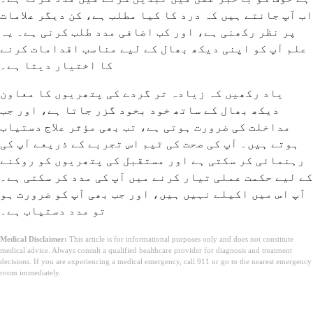
اب آپ جانتے ہیں کہ درد کا کیا مطلب ہے، کن دیگر علامات
پر نظر رکھنی ہے، اور کب اضافی مدد طلب کرنی ہے۔ یہ
علم آپ کو اپنی دیکھ بھال کے لیے مناسب اقدامات کرنے
کا اختیار دیتا ہے۔
یاد رکھیں کہ زیادہ تر گردے کی پتھریوں کا معاون
دیکھ بھال کے ساتھ خود بخود گزر جاتا ہے، اور جب
مداخلت کی ضرورت ہوتی ہے، تب بھی مؤثر علاج دستیاب
ہوتے ہیں۔ آپ کی صحت کی ٹیم اس تجربے کے ذریعے آپ کی
رہنمائی کر سکتی ہے اور مستقبل کی پتھریوں کو روکنے
کے لیے حکمت عملی تیار کرنے میں آپ کی مدد کر سکتی ہے۔
آپ اس میں اکیلے نہیں ہیں، اور جب بھی آپ کو ضرورت ہو
تو مدد دستیاب ہے۔
Medical Disclaimer:
This article is for informational purposes only and does not constitute
medical advice. Always consult a qualified healthcare provider for diagnosis and treatment
decisions. If you are experiencing a medical emergency, call 911 or go to the nearest emergency
room immediately.