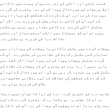
شدید متلی اور الٹی کی وجہ سے سیال پینے میں ناکامی
ایک پریشان کن صورتحال پیدا کرتی ہے۔ پتھری کو گزرنے
میں مدد کرنے اور آپ کے گردے کے فنکشن کو سہارا دینے
کے لیے آپ کو کافی ہائیڈریشن کی ضرورت ہے۔ اگر آپ
مسلسل الٹی کی وجہ سے کافی مقدار میں نہیں پی سکتے
ہیں، تو آپ کو ہسپتال میں انٹراوینس سیال اور متلی
مخالف دوا کی ضرورت ہو سکتی ہے۔
پیشاب کرنے میں مکمل ناکامی یا پیشاب کی پیداوار میں
نمایاں کمی مکمل رکاوٹ کی نشاندہی کر سکتی ہے۔ آپ کے
گردے مسلسل پیشاب پیدا کرتے ہیں، لہذا اگر کچھ بھی
باہر نہیں آ رہا ہے، تو پتھری آپ کے پیشاب کے نظام کو
مکمل طور پر مسدود کر رہی ہو گی۔ اس صورتحال کے لیے آپ
کے گردے کے فنکشن کی حفاظت کے لیے ہنگامی تشخیص اور
علاج کی ضرورت ہوتی ہے۔
شدید درد جو تجویز کردہ درد کی دوا کا جواب نہیں دیتا
ہے اس کا مطلب یہ ہو سکتا ہے کہ پتھری گزرنے کے لیے
بہت بڑی ہے یا اس نے پیچیدگی پیدا کی ہے۔ آپ کو ناقابل