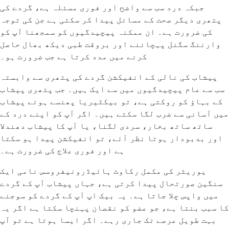
جبکہ درد سب سے واضح اور فوری مسئلہ ہے، گردے کی
پتھری دیگر صحت کے مسائل پیدا کر سکتی ہے جن کی توجہ
کی ضرورت ہے۔ ان ممکنہ پیچیدگیوں کو سمجھنا آپ کو
وارننگ سگنل پہچاننے اور بروقت طبی دیکھ بھال حاصل
کرنے میں مدد کرتا ہے جب ضرورت ہو۔
پیشاب کی نالی کے انفیکشن گردے کی پتھری سے وابستہ
سب سے عام پیچیدگیوں میں سے ایک ہیں۔ جب پتھری پیشاب
کے بہاؤ کو روکتی ہے، تو بیکٹیریا پھنسے ہوئے پیشاب
میں آسانی سے ضرب لگا سکتے ہیں۔ اگر آپ کو اپنے درد کے
ساتھ ساتھ بخار، سردی لگنا، یا آپ کا پیشاب دھندلا
اور بدبودار ہوتا نظر آئے، تو انفیکشن پیدا ہو سکتا
ہے اور فوری علاج کی ضرورت ہے۔
یوریٹر کی مکمل رکاوٹ ہائیڈرونیفروسس نامی ایک
سنگین صورتحال پیدا کرتی ہے، جہاں پیشاب آپ کے گردے
میں واپس چلا جاتا ہے۔ یہ بیک اپ آپ کے گردے کو سوجنے
کا سبب بنتا ہے، جو عضو کو نقصان پہنچا سکتا ہے اگر یہ
بہت طویل عرصے تک جاری رہے۔ اگر ایسا ہوتا ہے تو آپ