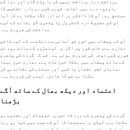
برداشت درد برداشت نہیں کرنا پڑے گا، اور دوا کے
باوجود درد میں اضافہ فوری طبی دوبارہ تشخیص کا
مستحق ہے۔ آپ کا ڈاکٹر یہ اندازہ لگا سکتا ہے کہ آیا
آپ کو مضبوط درد کنٹرول یا پتھری کو ہٹانے کے لیے
مداخلت کی ضرورت ہے۔
آپ کے پیشاب میں خون جو آسانی سے دیکھنے کے لیے کافی
بھاری ہے، خاص طور پر اگر یہ لوتھڑوں کے ساتھ ہو، تو
فوری طبی توجہ کی ضرورت ہوتی ہے۔ جب کہ گردے کی پتھری
کے ساتھ پیشاب میں ہلکا خون عام ہے، بھاری خون بہنا
نمایاں ٹشو نقصان یا کسی اور مسئلے کی نشاندہی کر
سکتا ہے جس کا جائزہ لینے کی ضرورت ہے۔
اعتماد اور دیکھ بھال کے ساتھ آگے
بڑھنا
گردے کی پتھری کے درد کا تجربہ خوفناک اور مغلوب ہو
سکتا ہے، لیکن یہ سمجھنا کہ آپ کے جسم میں کیا ہو رہا
ہے خوف کو باخبر عمل میں تبدیل کرنے میں مدد کرتا ہے۔