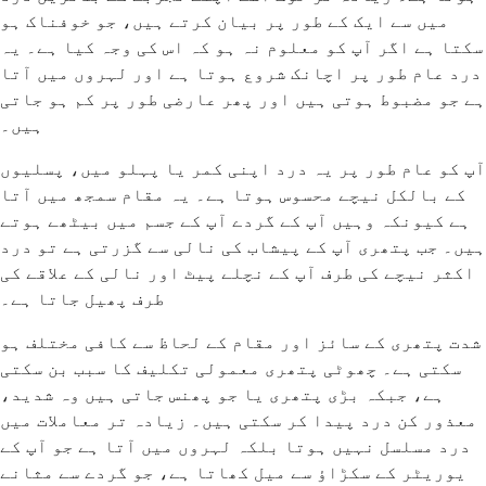
میں سے ایک کے طور پر بیان کرتے ہیں، جو خوفناک ہو
سکتا ہے اگر آپ کو معلوم نہ ہو کہ اس کی وجہ کیا ہے۔ یہ
درد عام طور پر اچانک شروع ہوتا ہے اور لہروں میں آتا
ہے جو مضبوط ہوتی ہیں اور پھر عارضی طور پر کم ہو جاتی
ہیں۔
آپ کو عام طور پر یہ درد اپنی کمر یا پہلو میں، پسلیوں
کے بالکل نیچے محسوس ہوتا ہے۔ یہ مقام سمجھ میں آتا
ہے کیونکہ وہیں آپ کے گردے آپ کے جسم میں بیٹھے ہوتے
ہیں۔ جب پتھری آپ کے پیشاب کی نالی سے گزرتی ہے تو درد
اکثر نیچے کی طرف آپ کے نچلے پیٹ اور نالی کے علاقے کی
طرف پھیل جاتا ہے۔
شدت پتھری کے سائز اور مقام کے لحاظ سے کافی مختلف ہو
سکتی ہے۔ چھوٹی پتھری معمولی تکلیف کا سبب بن سکتی
ہے، جبکہ بڑی پتھری یا جو پھنس جاتی ہیں وہ شدید،
معذور کن درد پیدا کر سکتی ہیں۔ زیادہ تر معاملات میں
درد مسلسل نہیں ہوتا بلکہ لہروں میں آتا ہے جو آپ کے
یوریٹر کے سکڑاؤ سے میل کھاتا ہے، جو گردے سے مثانے