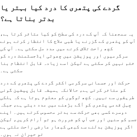
گردے کی پتھری کا درد کیا بہتر یا
بدتر بناتا ہے؟
یہ سمجھنا کہ آپ کے درد کی سطح کو کیا متاثر کرتا ہے،
آپ کو پتھری کے گزرنے یا طبی علاج کا انتظار کرتے ہوئے
کچھ راحت تلاش کرنے میں مدد مل سکتی ہے۔ آپ کی
سرگرمیوں اور پوزیشن میں چھوٹی ایڈجسٹمنٹ درد کو
ختم نہیں کر سکتی ہے لیکن اسے زیادہ قابل انتظام بنا
سکتی ہے۔
حرکت اور جسمانی سرگرمی اکثر گردے کی پتھری کے درد
کو متاثر کرتی ہے، حالانکہ ہمیشہ قابل پیشین گوئی
طریقوں سے نہیں۔ کچھ لوگوں کو معلوم ہوتا ہے کہ ہلکی
چہل قدمی پتھری کو آگے بڑھنے میں مدد دیتی ہے، جبکہ
دوسرے کسی بھی حرکت سے بدتر محسوس کرتے ہیں۔ اپنے
جسم کو سنیں اور جب آپ کو ضرورت ہو تو آرام کریں، لیکن
اگر پوزیشن بدلنے سے کبھی کبھار عارضی راحت ملتی ہے
تو حیران نہ ہوں۔