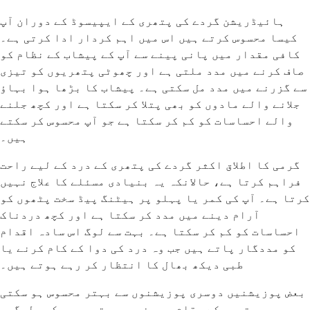
ہائیڈریشن گردے کی پتھری کے ایپیسوڈ کے دوران آپ
کیسا محسوس کرتے ہیں اس میں اہم کردار ادا کرتی ہے۔
کافی مقدار میں پانی پینے سے آپ کے پیشاب کے نظام کو
صاف کرنے میں مدد ملتی ہے اور چھوٹی پتھریوں کو تیزی
سے گزرنے میں مدد مل سکتی ہے۔ پیشاب کا بڑھا ہوا بہاؤ
جلانے والے مادوں کو بھی پتلا کر سکتا ہے اور کچھ جلنے
والے احساسات کو کم کر سکتا ہے جو آپ محسوس کر سکتے
ہیں۔
گرمی کا اطلاق اکثر گردے کی پتھری کے درد کے لیے راحت
فراہم کرتا ہے، حالانکہ یہ بنیادی مسئلے کا علاج نہیں
کرتا ہے۔ آپ کی کمر یا پہلو پر ہیٹنگ پیڈ سخت پٹھوں کو
آرام دینے میں مدد کر سکتا ہے اور کچھ دردناک
احساسات کو کم کر سکتا ہے۔ بہت سے لوگ اس سادہ اقدام
کو مددگار پاتے ہیں جب وہ درد کی دوا کے کام کرنے یا
طبی دیکھ بھال کا انتظار کر رہے ہوتے ہیں۔
بعض پوزیشنیں دوسری پوزیشنوں سے بہتر محسوس ہو سکتی
ہیں جو پتھری کے مقام پر منحصر ہوتی ہیں۔ کچھ لوگوں