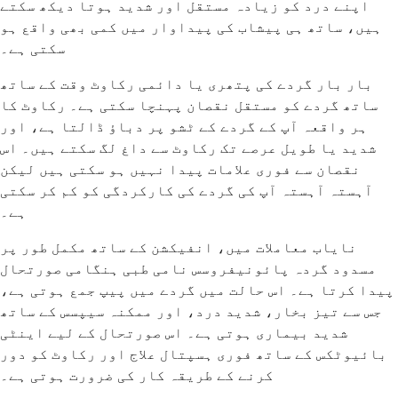
اپنے درد کو زیادہ مستقل اور شدید ہوتا دیکھ سکتے
ہیں، ساتھ ہی پیشاب کی پیداوار میں کمی بھی واقع ہو
سکتی ہے۔
بار بار گردے کی پتھری یا دائمی رکاوٹ وقت کے ساتھ
ساتھ گردے کو مستقل نقصان پہنچا سکتی ہے۔ رکاوٹ کا
ہر واقعہ آپ کے گردے کے ٹشو پر دباؤ ڈالتا ہے، اور
شدید یا طویل عرصے تک رکاوٹ سے داغ لگ سکتے ہیں۔ اس
نقصان سے فوری علامات پیدا نہیں ہو سکتی ہیں لیکن
آہستہ آہستہ آپ کی گردے کی کارکردگی کو کم کر سکتی
ہے۔
نایاب معاملات میں، انفیکشن کے ساتھ مکمل طور پر
مسدود گردہ پائونیفروسس نامی طبی ہنگامی صورتحال
پیدا کرتا ہے۔ اس حالت میں گردے میں پیپ جمع ہوتی ہے،
جس سے تیز بخار، شدید درد، اور ممکنہ سیپسس کے ساتھ
شدید بیماری ہوتی ہے۔ اس صورتحال کے لیے اینٹی
بائیوٹکس کے ساتھ فوری ہسپتال علاج اور رکاوٹ کو دور
کرنے کے طریقہ کار کی ضرورت ہوتی ہے۔