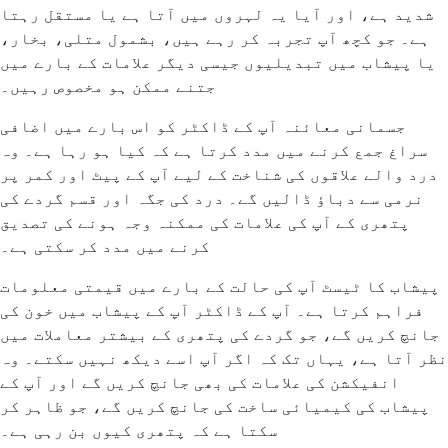
شدید ہے، اور آیا یہ لہروں میں آتا ہے یا مستقل رہتا
ہے۔ جو کچھ آپ تجربہ کر رہے ہیں، بشمول متلی، بخار،
یا پیشاب میں تبدیلیوں جیسی دیگر علامات کے بارے میں
جتنے ممکن ہو مخصوص رہیں۔
جسمانی معائنہ آپ کے ڈاکٹر کو اس بارے میں اضافی
سراغ جمع کرنے میں مدد کرتا ہے کہ کیا ہو رہا ہے۔ وہ
درد والے علاقوں کی شناخت کے لیے آپ کے پیٹ اور کمر پر
نرمی سے دباؤ ڈالیں گے۔ درد کی جگہ اور قسم گردے کی
پتھری کے آپ کی علامات کی ممکنہ وجہ ہونے کی تصدیق
کرنے میں مدد کر سکتی ہے۔
پیشاب کا ٹیسٹ آپ کی حالت کے بارے میں قیمتی معلومات
فراہم کرتا ہے۔ آپ کے ڈاکٹر آپ کے پیشاب میں خون کی
جانچ کریں گے، جو گردے کی پتھری کے بیشتر معاملات میں
نظر آتا ہے، یہاں تک کہ اگر آپ اسے دیکھ نہیں سکتے۔ وہ
انفیکشن کی علامات کی بھی جانچ کریں گے اور آپ کے
پیشاب کی کیمیائی ساخت کی جانچ کریں گے، جو ظاہر کر
سکتا ہے کہ پتھری کیوں بن رہی ہے۔