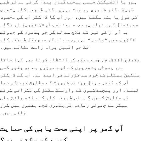
ہے، یا انفیکشن جیسی پیچیدگیاں پیدا کرتی ہے تو طبی
طریقہ کار ضروری ہو جاتے ہیں۔ کئی طریقہ کار پتھری
کو توڑ یا ہٹا سکتے ہیں، اور آپ کا ڈاکٹر آپ کی مخصوص
صورتحال کی بنیاد پر سب سے مناسب آپشن تجویز کرے گا۔
یہ آواز کی لہر کے علاج سے لے کر جو پتھری کو چھوٹے
ٹکڑوں میں توڑ دیتے ہیں، سے لے کر سرجیکل طریقہ کار
تک جو انہیں براہ راست ہٹاتے ہیں۔
متوقع انتظام، جسے دیکھ کر انتظار کرنا بھی کہا جاتا
ہے، چھوٹی پتھریوں کے لیے موزوں ہے جو بغیر کسی
سنگین مسئلے کے خود سے گزرنے کی امید ہے۔ آپ کے ڈاکٹر
آپ کو کافی سیال پینے، ضرورت کے مطابق درد کی دوا
لینے، اور پیچیدگیوں کے وارننگ سگنل کی نگرانی کرنے
کی سفارش کریں گے۔ اس طریقہ کار کے ساتھ پانچ ملی
میٹر سے چھوٹی زیادہ تر پتھری کچھ ہفتوں میں گزر
جاتی ہیں۔
آپ گھر پر اپنی صحت یابی کی حمایت
کیسے کر سکتے ہیں؟