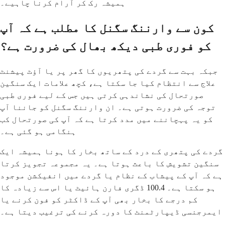
ہمیشہ رک کر آرام کرنا چاہیے۔
کون سے وارننگ سگنل کا مطلب ہے کہ آپ
کو فوری طبی دیکھ بھال کی ضرورت ہے؟
جبکہ بہت سے گردے کی پتھریوں کا گھر پر یا آؤٹ پیشنٹ
علاج سے انتظام کیا جا سکتا ہے، کچھ علامات ایک سنگین
صورتحال کی نشاندہی کرتی ہیں جس کے لیے فوری طبی
توجہ کی ضرورت ہوتی ہے۔ ان وارننگ سگنل کو جاننا آپ
کو یہ پہچاننے میں مدد کرتا ہے کہ آپ کی صورتحال کب
ہنگامی ہو گئی ہے۔
گردے کی پتھری کے درد کے ساتھ بخار کا ہونا ہمیشہ ایک
سنگین تشویش کا باعث ہوتا ہے۔ یہ مجموعہ تجویز کرتا
ہے کہ آپ کے پیشاب کے نظام یا گردے میں انفیکشن موجود
ہو سکتا ہے۔ 100.4 ڈگری فارن ہائیٹ یا اس سے زیادہ کا
کم درجے کا بخار بھی آپ کے ڈاکٹر کو فون کرنے یا
ایمرجنسی ڈیپارٹمنٹ کا دورہ کرنے کی ترغیب دیتا ہے۔