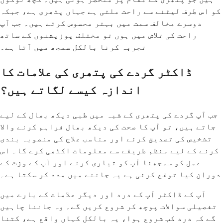
کو اس طرف لیٹنے سے راحت ملتی ہے جہاں پتھری ہے، جبکہ
دوسرے مخالف سمت میں بہتر محسوس کرتے ہیں۔ جب آپ
راحت کی تلاش میں ہوں تو مختلف پوزیشنوں کے ساتھ
تجربہ کرنا بالکل سمجھ میں آتا ہے۔
ڈاکٹر گردے کی پتھری کی علامات کا
اندازہ کیسے لگاتے ہیں؟
جب آپ گردے کی پتھری کے شبہ میں طبی دیکھ بھال کے لیے
جاتے ہیں، تو آپ کا صحت کی دیکھ بھال فراہم کرنے والا
تشخیص کی تصدیق کرنے اور مناسب علاج کی منصوبہ بندی
کرنے کے لیے منظم طریقے سے معلومات اکٹھی کرے گا۔ اس
عمل کو سمجھنا آپ کو تیاری کرنے اور آپ کے وزٹ کے
دوران کیا توقع کرنی ہے یہ جاننے میں مدد کر سکتا ہے۔
آپ کے ڈاکٹر آپ کے درد اور دیگر علامات کے بارے میں
تفصیلی سوالات پوچھ کر شروع کریں گے۔ وہ جاننا چاہیں
گے کہ درد کب شروع ہوا، یہ بالکل کہاں واقع ہے، کتنا