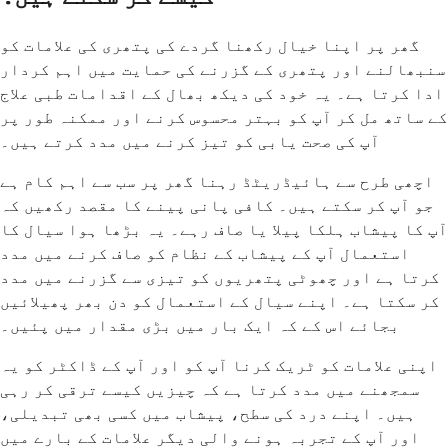
گھر پر اپنا خیال رکھنا گردے کی پتھری کی علامات کو
سنبھالنے اور پتھری کے گزرنے کی حمایت میں اہم کردار
ادا کرتا ہے۔ یہ خود کی دیکھ بھال کے اقدامات طبی علاج
کے ساتھ مل کر آپ کو بہتر محسوس کرنے اور ممکنہ طور پر
آپ کی صحت یابی کو تیز کرنے میں مدد کرتے ہیں۔
اچھی طرح سے ہائیڈریٹڈ رہنا گھر پر سب سے اہم کام ہے
جو آپ کر سکتے ہیں۔ کافی پانی پینے کا مقصد رکھیں کہ
آپ کا پیشاب ہلکا پیلا یا صاف رہے۔ یہ بڑھا ہوا سیال کا
استعمال آپ کے پیشاب کے نظام کو صاف کرنے میں مدد
کرتا ہے اور چھوٹی پتھریوں کو تیزی سے گزرنے میں مدد
کر سکتا ہے۔ اپنے سیال کے استعمال کو دن بھر پھیلائیں
بجائے اس کے کہ ایک بار میں بڑی مقدار میں پئیں۔
اپنی علامات کو ٹریک کرنا آپ کو اور آپ کے ڈاکٹر کو یہ
سمجھنے میں مدد کرتا ہے کہ چیزیں کیسے ترقی کر رہی
ہیں۔ اپنے درد کی سطح، پیشاب میں کسی بھی تبدیلی،
اور آپ کے تجربہ ہونے والی دیگر علامات کے بارے میں