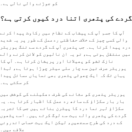
کو جوڑنے والی نالی ہے۔
گردے کی پتھری اتنا درد کیوں کرتی ہے؟
آپ کا جسم آپ کے پیشاب کے نظام میں رکاوٹ پیدا کرنے
والی کسی چیز کے خلاف حفاظتی ردعمل کے طور پر یہ شدید
درد پیدا کرتا ہے۔ جب پتھری آپ کے گردے سے تنگ یوریٹر
میں منتقل ہوتی ہے، تو یہ ان نالیوں کو لائن کرنے والے
نازک ٹشو کو پھیلاتا اور پریشان کرتا ہے۔ آپ کا
یوریٹر صرف تین سے چار ملی میٹر چوڑا ہوتا ہے، لہذا
یہاں تک کہ ایک چھوٹی پتھری بھی نمایاں مسائل پیدا
کر سکتی ہے۔
یوریٹر پتھری کو مثانے کی طرف دھکیلنے کی کوشش میں
بار بار سکڑاؤ کے ساتھ رد عمل کا اظہار کرتا ہے۔ یہ
سکڑاؤ لہر نما درد کا پیٹرن بناتے ہیں جس کا تجربہ
گردے کی پتھری والے بہت سے لوگ کرتے ہیں۔ اسے پٹھوں
کے درد کی طرح سمجھیں، لیکن ایک بہت حساس اندرونی
علاقے میں۔