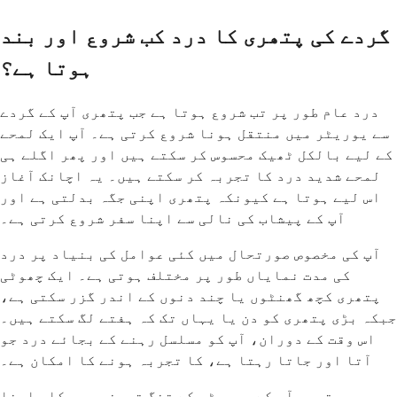
گردے کی پتھری کا درد کب شروع اور بند
ہوتا ہے؟
درد عام طور پر تب شروع ہوتا ہے جب پتھری آپ کے گردے
سے یوریٹر میں منتقل ہونا شروع کرتی ہے۔ آپ ایک لمحے
کے لیے بالکل ٹھیک محسوس کر سکتے ہیں اور پھر اگلے ہی
لمحے شدید درد کا تجربہ کر سکتے ہیں۔ یہ اچانک آغاز
اس لیے ہوتا ہے کیونکہ پتھری اپنی جگہ بدلتی ہے اور
آپ کے پیشاب کی نالی سے اپنا سفر شروع کرتی ہے۔
آپ کی مخصوص صورتحال میں کئی عوامل کی بنیاد پر درد
کی مدت نمایاں طور پر مختلف ہوتی ہے۔ ایک چھوٹی
پتھری کچھ گھنٹوں یا چند دنوں کے اندر گزر سکتی ہے،
جبکہ بڑی پتھری کو دن یا یہاں تک کہ ہفتے لگ سکتے ہیں۔
اس وقت کے دوران، آپ کو مسلسل رہنے کے بجائے درد جو
آتا اور جاتا رہتا ہے، کا تجربہ ہونے کا امکان ہے۔
جب پتھری آپ کے یوریٹر کے تنگ ترین حصوں کا سامنا