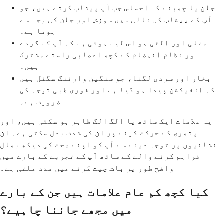
جلن یا چھبنے کا احساس جب آپ پیشاب کرتے ہیں، جو
آپ کے پیشاب کی نالی میں سوزش اور جلن کی وجہ سے
ہوتا ہے۔
متلی اور الٹی جو اس لیے ہوتی ہے کہ آپ کے گردے
اور نظام انہضام کے کچھ اعصابی راستے مشترک
ہیں۔
بخار اور سردی لگنا، جو سنگین وارننگ سگنل ہیں
کہ انفیکشن پیدا ہو گیا ہے اور فوری طبی توجہ کی
ضرورت ہے۔
یہ علامات ایک ساتھ یا الگ الگ ظاہر ہو سکتی ہیں، اور
پتھری کے حرکت کرنے پر ان کی شدت بدل سکتی ہے۔ ان
نشانیوں پر توجہ دینے سے آپ کو اپنے صحت کی دیکھ بھال
فراہم کرنے والے کے ساتھ آپ کے تجربے کے بارے میں
واضح طور پر بات چیت کرنے میں مدد ملتی ہے۔
کیا کچھ کم عام علامات ہیں جن کے بارے
میں مجھے جاننا چاہیے؟