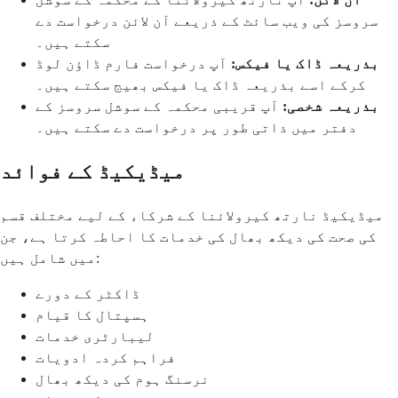
سروسز کی ویب سائٹ کے ذریعے آن لائن درخواست دے
سکتے ہیں۔
بذریعہ ڈاک یا فیکس:
آپ درخواست فارم ڈاؤن لوڈ
کرکے اسے بذریعہ ڈاک یا فیکس بھیج سکتے ہیں۔
بذریعہ شخصی:
آپ قریبی محکمہ کے سوشل سروسز کے
دفتر میں ذاتی طور پر درخواست دے سکتے ہیں۔
میڈیکیڈ کے فوائد
میڈیکیڈ نارتھ کیرولائنا کے شرکاء کے لیے مختلف قسم
کی صحت کی دیکھ بھال کی خدمات کا احاطہ کرتا ہے، جن
میں شامل ہیں:
ڈاکٹر کے دورے
ہسپتال کا قیام
لیبارٹری خدمات
فراہم کردہ ادویات
نرسنگ ہوم کی دیکھ بھال