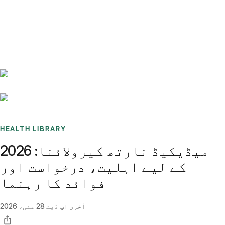
Benchmarks
Stories
FAQ
Sign up / Log in
HEALTH LIBRARY
میڈیکیڈ نارتھ کیرولائنا: 2026
کے لیے اہلیت، درخواست اور
فوائد کا رہنما
آخری اپ ڈیٹ
28 مئی، 2026