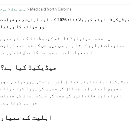
Medicaid North Carolina
صحت بلاگ
ہوم
میڈیکیڈ نارتھ کیرولائنا: 2026 کے لیے اہلیت، درخواست
اور فوائد کا رہنما
یہ صفحہ میڈیکیڈ نارتھ کیرولائنا کے بارے میں
معلومات فراہم کرتا ہے، جس میں اس کے فوائد، اہلیت
کے معیار اور درخواست کا عمل شامل ہے۔
میڈیکیڈ کیا ہے؟
میڈیکیڈ ایک مشترکہ فیڈرل اور ریاستی پروگرام ہے جو
مخصوص آمدنی اور وسائل کی حدوں کو پورا کرنے والے
افراد اور خاندانوں کو صحت کی دیکھ بھال کی خدمات
فراہم کرتا ہے۔
اہلیت کے معیار