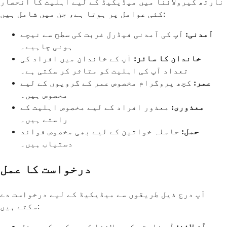
نارتھ کیرولائنا میں میڈیکیڈ کے لیے اہلیت کا انحصار
کئی عوامل پر ہوتا ہے، جن میں شامل ہیں:
آمدنی:
آپ کی آمدنی فیڈرل غربت کی سطح سے نیچے
ہونی چاہیے۔
خاندان کا سائز:
آپ کے خاندان میں افراد کی
تعداد آپ کی اہلیت کو متاثر کر سکتی ہے۔
عمر:
کچھ پروگرام مخصوص عمر کے گروپوں کے لیے
مخصوص ہیں۔
معذوری:
معذور افراد کے لیے مخصوص اہلیت کے
راستے ہیں۔
حمل:
حاملہ خواتین کے لیے بھی مخصوص فوائد
دستیاب ہیں۔
درخواست کا عمل
آپ درج ذیل طریقوں سے میڈیکیڈ کے لیے درخواست دے
سکتے ہیں:
آن لائن:
آپ نارتھ کیرولائنا کے محکمہ کے سوشل