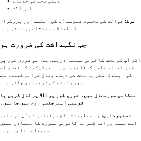
ذہنی صحت کی خدمات
طبی آلات
نوٹ:
فوائد کی مخصوص فہرست آپ کی اہلیت اور پروگرام
کے لحاظ سے مختلف ہو سکتی ہے۔
جب نگہداشت کی ضرورت ہو
اگر آپ کو صحت کا کوئی مسئلہ درپیش ہے، تو فوری طور پر
طبی امداد حاصل کرنا ضروری ہے۔ میڈیکیڈ کے تحت، آپ
کو اپنے ڈاکٹر یا صحت کی دیکھ بھال فراہم کنندہ سے
رجوع کرنے کی ترغیب دی جاتی ہے۔
ہنگامی صورتحال میں، فوری طور پر 911 پر کال کریں یا
قریبی ایمرجنسی روم میں جائیں۔
دستبرداری:
یہ معلومات عام رہنمائی کے لیے ہے اور
اسے پیشہ ورانہ طبی یا قانونی مشورے کا متبادل نہیں
سمجھا جانا چاہیے۔