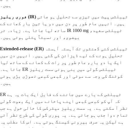
ہیں۔
ٹیبلٹس پیٹ میں تیزی سے تحلیل ہو جاتی
فوری ریلیز (IR)
ہیں۔ انہیں عام طور پر دن میں دو یا تین بار کھانے کے
ساتھ لیا جاتا ہے۔ زیادہ تر IR 1000 mg ٹیبلٹس سفید،
بیضوی، اور نسبتاً پتلی ہوتی ہیں۔
ٹیبلٹس کئی گھنٹوں تک آہستہ آہستہ
Extended-release (ER)
تحلیل ہونے کے لیے ڈیزائن کی گئی ہیں۔ انہیں دن میں
ایک یا دو بار، عام طور پر رات کے کھانے کے ساتھ لیا
جاتا ہے۔ ER ٹیبلٹس گولی میں بنی ہوئی سست ریلیز
کوٹنگ کی وجہ سے موٹی اور کبھی کبھی تھوڑی بڑی ہوتی
ہیں۔
ER ٹیبلٹس کے بارے میں جاننے کے قابل ایک بات یہ ہے
کہ آپ کو کبھی کبھی اپنے پاخانے میں ایک بھوت گولی
نظر آ سکتی ہے۔ یہ سست ریلیز میٹرکس کا خالی خول ہے جب
تمام دوا جذب ہو جاتی ہے۔ یہ پوری گولی کی طرح نظر آتی
ہے لیکن یہ صرف بیرونی کیسنگ ہوتی ہے۔ اس کا مطلب یہ