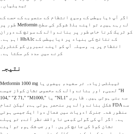
تبدیلیاں۔
اگر آپ ذیابیطس کے وسیع انتظام کے منصوبے کے حصے کے
طور پر Metformin لے رہے ہیں، تو اپنے بلڈ شوگر کی سطح
کو ٹریک کرنا خاص طور پر بنانے والے کے سوئچ کے دوران
اہم ہے۔ HbA1c کے نتائج کی بنیاد پر ذیابیطس کے
انتظام پر یہ وسیلہ
آپ کو اپنے نمبروں کو کنٹرول
کرنے میں مدد کر سکتا ہے۔
نتیجہ
Metformin 1000 mg ٹیبلٹس زیادہ تر سفید، بیضوی یا
لمبی، اور بنانے والے کے مخصوص نشان کوڈز جیسے "H
104," "Z 71," "M1000," یا "NL1" سے بنی ہوتی ہیں۔ ظاہری
شکل بنانے والے پر منحصر ہوتی ہے، لیکن تمام FDA سے
منظور شدہ جنرک ادویات میں فعال دوا ایک جیسی ہوتی
ہے۔ اگر آپ کی گولی کبھی نا واقف نظر آئے، تو پہلے
نشان کوڈ کی جانچ کریں۔ اور جب شک ہو، تو اپنے
فارماسسٹ کو ایک فوری کال کرنا ہمیشہ سب سے محفوظ