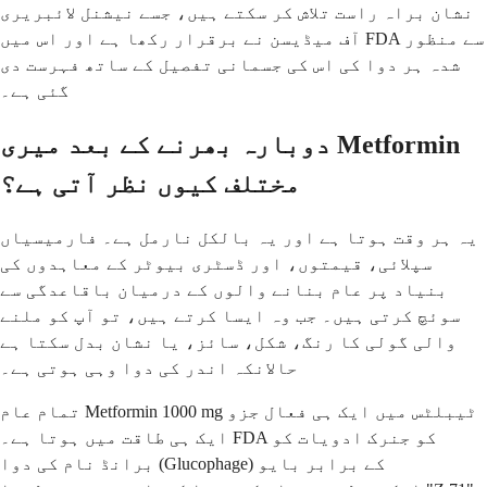
نشان براہ راست تلاش کر سکتے ہیں، جسے نیشنل لائبریری
آف میڈیسن نے برقرار رکھا ہے اور اس میں FDA سے منظور
شدہ ہر دوا کی اس کی جسمانی تفصیل کے ساتھ فہرست دی
گئی ہے۔
دوبارہ بھرنے کے بعد میری Metformin
مختلف کیوں نظر آتی ہے؟
یہ ہر وقت ہوتا ہے اور یہ بالکل نارمل ہے۔ فارمیسیاں
سپلائی، قیمتوں، اور ڈسٹری بیوٹر کے معاہدوں کی
بنیاد پر عام بنانے والوں کے درمیان باقاعدگی سے
سوئچ کرتی ہیں۔ جب وہ ایسا کرتے ہیں، تو آپ کو ملنے
والی گولی کا رنگ، شکل، سائز، یا نشان بدل سکتا ہے
حالانکہ اندر کی دوا وہی ہوتی ہے۔
تمام عام Metformin 1000 mg ٹیبلٹس میں ایک ہی فعال جزو
ایک ہی طاقت میں ہوتا ہے۔ FDA کو جنرک ادویات کو
برانڈ نام کی دوا (Glucophage) کے برابر بایو