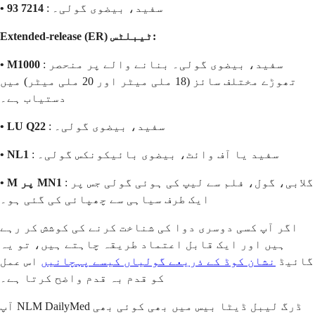
: سفید، بیضوی گولی۔
• 93 7214
Extended-release (ER) ٹیبلٹس:
: سفید، بیضوی گولی۔ بنانے والے پر منحصر
• M1000
تھوڑے مختلف سائز (18 ملی میٹر اور 20 ملی میٹر) میں
دستیاب ہے۔
: سفید، بیضوی گولی۔
• LU Q22
: سفید یا آف وائٹ، بیضوی بائیکونکس گولی۔
• NL1
: گلابی، گول، فلم سے لیپ کی ہوئی گولی جس پر
• M پر MN1
ایک طرف سیاہی سے چھپائی کی گئی ہو۔
اگر آپ کسی دوسری دوا کی شناخت کرنے کی کوشش کر رہے
ہیں اور ایک قابل اعتماد طریقہ چاہتے ہیں، تو یہ
گائیڈ
نشان کوڈ کے ذریعے گولیاں کیسے پہچانیں
اس عمل
کو قدم بہ قدم واضح کرتا ہے۔
آپ NLM DailyMed ڈرگ لیبل ڈیٹا بیس
میں بھی کوئی بھی