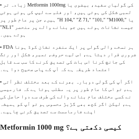
• زیادہ تر Metformin 1000mg کی گولیاں سفید، بیضوی یا
لمبی شکل کی ہوتی ہیں، اور فلم سے لیپ کی ہوئی ہوتی
ہیں، جن پر عام طور پر "H 104," "Z 71," "101," "M1000," یا
"NL1" جیسے نشانات ہوتے ہیں جو بنانے والے پر منحصر
ہوتے ہیں۔
• FDA ہر نسخے والی گولی پر ایک منفرد نشان کوڈ ہونا
ضروری قرار دیتا ہے، اس لیے حروف، نمبر، شکل اور رنگ
کی جانچ کرنا اس بات کی تصدیق کرنے کا سب سے قابل
اعتماد طریقہ ہے کہ آپ کے پاس صحیح دوا ہے۔
• اگر آپ کی گولی دوبارہ بھرنے کے بعد مختلف نظر آتی
ہے، تو اس کا عام طور پر یہ مطلب ہوتا ہے کہ فارمیسی
نے کسی مختلف عام بنانے والے کی طرف سے دوا حاصل کی
ہے، لیکن اگر کچھ بھی گڑبڑ محسوس ہو تو آپ کو ہمیشہ
اپنے فارماسسٹ سے تصدیق کرنی چاہیے۔
Metformin 1000 mg کیسی دکھتی ہے؟