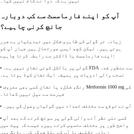
نہیں ہے کہ دوا نے کام نہیں کیا۔
آپ کو اپنے فارماسسٹ سے کب دوبارہ
جانچ کرنی چاہیے؟
زیادہ تر گولی کی ظاہری شکل میں تبدیلیاں بے ضرر
ہوتی ہیں۔ لیکن کچھ ایسی صورتحال ہیں جہاں آپ کو
اپنے فارماسسٹ یا ڈاکٹر سے رابطہ کرنا چاہیے:
• گولی پر بالکل کوئی نشان نہیں ہے۔ FDA سے منظور شدہ
نسخے والی ادویات پر ہمیشہ ایک نشان کوڈ ہوتا ہے۔
• رنگ، شکل، یا نشان کسی بھی معروف Metformin 1000 mg کی
فہرست سے میل نہیں کھاتا۔
• آپ نے توقع سے مختلف تعداد میں گولیاں وصول کی ہیں۔
• کسی نئی نظر آنے والی گولی پر سوئچ کرنے کے بعد آپ
واضح طور پر مختلف محسوس کرتے ہیں، جیسے کہ پیٹ میں
زیادہ تکلیف یا آپ کے بلڈ شوگر کی ریڈنگ میں