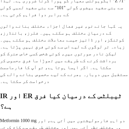
ایکویولنس معیار کو پورا کرنا ضروری ہے۔ لہذا "Z 71"
سے بنی سفید بیضوی گولی "101" سے بنی سفید لمبی گولی
کے برابر دوا فراہم کرتی ہے۔
یہ کہا جائے تو، غیر فعال اجزاء مختلف بنانے والوں
کے درمیان مختلف ہو سکتے ہیں۔ فلرز، بائنڈرز،
کوٹنگز، اور ڈائیز جیسے معاملات مختلف ہو سکتے ہیں۔
زیادہ تر لوگوں کے لیے اس سے کوئی فرق نہیں پڑتا ہے۔
لیکن نادر صورتوں میں، کوئی شخص کسی خاص جنرک کو
برداشت کرنے کے طریقے میں تھوڑا سا فرق محسوس کر
سکتا ہے۔ اگر ایسا ہوتا ہے، تو آپ کا فارماسسٹ
مستقبل میں دوبارہ بھرنے کے لیے مخصوص بنانے والے کی
درخواست کر سکتا ہے۔
IR اور ER ٹیبلٹس کے درمیان کیا فرق
ہے؟
Metformin 1000 mg دو اہم فارمولیشنوں میں آتی ہے، اور
وہ مختلف نظر آتی ہیں اور مختلف طریقے سے کام کرتی