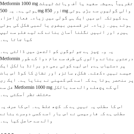
Metformin 1000 mg تقریباً ہمیشہ سفید یا آف وہائٹ ٹیبلٹ
ہوتی ہے۔ یہ 500mg اور 850mg والی گولیوں سے بڑی ہوتی
ہے کیونکہ اس میں ایک ہی گولی میں زیادہ فعال اجزاء
ہوتے ہیں۔ زیادہ تر قسمیں بیضوی یا لمبی شکل کی ہوتی
ہیں، اور انہیں نگلنا آسان بنانے کے لیے فلم سے لیپ
کیا جاتا ہے۔
یہ وہ چیز ہے جو لوگوں کو الجھن میں ڈالتی ہے۔
Metformin درجنوں بنانے والوں کی طرف سے عام دوا کے طور
پر دستیاب ہے، اس لیے کوئی بھی دو برانڈ بالکل ایک
جیسے نہیں دکھتے۔ شکل، سائز، اور نشان کا کوڈ اس بات
پر منحصر ہوتا ہے کہ اسے کس کمپنی نے بنایا ہے۔ ایک ری
فل سے Metformin 1000 mg آپ کے پچھلے والے سے بالکل
مختلف نظر آسکتی ہے۔
اس کا مطلب یہ نہیں ہے کہ کچھ غلط ہے۔ اس کا صرف یہ
مطلب ہے کہ فارمیسی نے اس بار اسے کسی دوسرے بنانے
والے سے حاصل کیا ہے۔