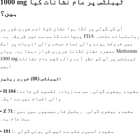
1000 mg ٹیبلٹس پر عام نشانات کیا
ہیں؟
آپ کی گولی پر لگا ہوا نشان کوڈ اسے فوری طور پر
پہچاننے کا سب سے تیز طریقہ ہے۔ FDA ریاستہائے متحدہ
میں فروخت ہونے والی تمام نسخے والی ادویات پر ایک
منفرد نشان لگانا ضروری قرار دیتا ہے۔ یہاں Metformin
1000 mg ٹیبلٹس پر آپ کو نظر آنے والے کچھ عام نشانات
ہیں:
فوری ریلیز (IR) ٹیبلٹس:
: سفید، بیضوی گولی۔ سب سے زیادہ تقسیم کی جانے
• H 104
والی اقسام میں سے ایک۔
: سفید، بیضوی گولی۔ ریٹیل فارمیسیوں میں بھی
• Z 71
بہت عام ہے۔
: سفید، لمبی، فلم سے لیپ کی ہوئی گولی۔
• 101