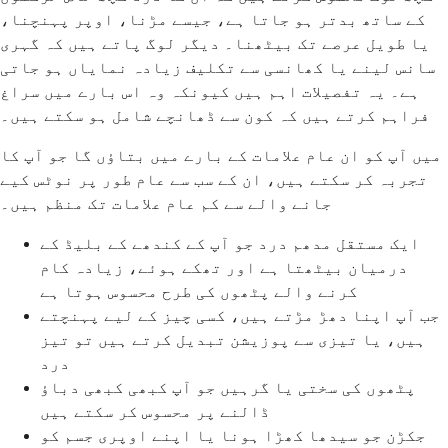
کے ساتھ بدتر ہو جاتا ہے، جیسے مڑنا، اوپر پہنچنا،
یا طویل عرصے تک بیٹھنا۔ دیگر لوگ پاتے ہیں کہ گہری
سانس لینے یا کھانسی سے تکلیف زیادہ نمایاں ہو جاتی
ہے۔ یہ تفصیلات اہم ہیں کیونکہ وہ اس بارے میں سراغ
فراہم کرتے ہیں کہ کون سے ڈھانچے شامل ہو سکتے ہیں۔
میں آپ کو ان عام علامات کے بارے میں بتاؤں گا جو آپ کا
تجربہ کر سکتے ہیں، ان کے سب سے عام طور پر نوٹس کیے
جانے والے سے کم عام علامات تک منظم ہیں۔
ایک مستقل مدھم درد جو آپ کے کندھے کے بلیڈ کے
درمیان بیٹھتا ہے اور تھکے ہوئے، زیادہ کام
کرنے والے پٹھوں کی طرح محسوس ہوتا ہے
جب آپ اپنا دھڑ مڑتے ہیں، کسی چیز کے لیے پہنچتے
ہیں، یا تیزی سے پوزیشن تبدیل کرتے ہیں تو تیز
درد
پٹھوں کی سختی یا گرہیں جو آپ کبھی کبھی دباؤ
ڈالنے پر محسوس کر سکتے ہیں
جکڑن جو سیدھا کھڑا ہونا یا اپنے اوپری جسم کو