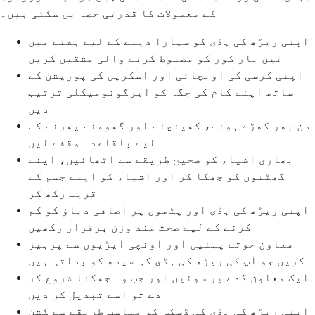
کے معمولات کا قدرتی حصہ بن سکتی ہیں۔
اپنی ریڑھ کی ہڈی کو سہارا دینے کے لیے ہفتے میں
تین بار کور کو مضبوط کرنے والی مشقیں کریں
اپنی کرسی کی اونچائی اور اسکرین کی پوزیشن کے
ساتھ اپنے کام کی جگہ کو ایرگونومیکلی ترتیب
دیں
دن بھر کھڑے ہونے، کھینچنے اور گھومنے پھرنے کے
لیے باقاعدہ وقفے لیں
بھاری اشیاء کو صحیح طریقے سے اٹھائیں، اپنے
گھٹنوں کو جھکا کر اور اشیاء کو اپنے جسم کے
قریب رکھ کر
اپنی ریڑھ کی ہڈی اور پٹھوں پر اضافی دباؤ کو کم
کرنے کے لیے صحت مند وزن برقرار رکھیں
معاون جوتے پہنیں اور اونچی ایڑیوں سے پرہیز
کریں جو آپ کی ریڑھ کی ہڈی کی سیدھ کو بدلتی ہیں
ایک معاون گدے پر سوئیں اور جب وہ جھکنا شروع کر
دے تو اسے تبدیل کر دیں
اپنی ریڑھ کی ہڈی کی ڈسکس کو مناسب طریقے سے کشن