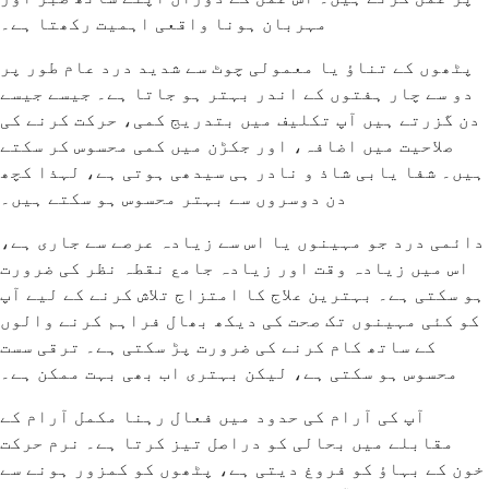
مہربان ہونا واقعی اہمیت رکھتا ہے۔
پٹھوں کے تناؤ یا معمولی چوٹ سے شدید درد عام طور پر
دو سے چار ہفتوں کے اندر بہتر ہو جاتا ہے۔ جیسے جیسے
دن گزرتے ہیں آپ تکلیف میں بتدریج کمی، حرکت کرنے کی
صلاحیت میں اضافہ، اور جکڑن میں کمی محسوس کر سکتے
ہیں۔ شفا یابی شاذ و نادر ہی سیدھی ہوتی ہے، لہذا کچھ
دن دوسروں سے بہتر محسوس ہو سکتے ہیں۔
دائمی درد جو مہینوں یا اس سے زیادہ عرصے سے جاری ہے،
اس میں زیادہ وقت اور زیادہ جامع نقطہ نظر کی ضرورت
ہو سکتی ہے۔ بہترین علاج کا امتزاج تلاش کرنے کے لیے آپ
کو کئی مہینوں تک صحت کی دیکھ بھال فراہم کرنے والوں
کے ساتھ کام کرنے کی ضرورت پڑ سکتی ہے۔ ترقی سست
محسوس ہو سکتی ہے، لیکن بہتری اب بھی بہت ممکن ہے۔
آپ کی آرام کی حدود میں فعال رہنا مکمل آرام کے
مقابلے میں بحالی کو دراصل تیز کرتا ہے۔ نرم حرکت
خون کے بہاؤ کو فروغ دیتی ہے، پٹھوں کو کمزور ہونے سے