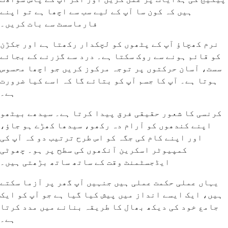
ہیں کہ کون سا آپ کے لیے سب سے اچھا ہے تو اپنے
فارماسسٹ سے بات کریں۔
نرم کھچاؤ آپ کے پٹھوں کو لچکدار رکھتا ہے اور جکڑن
کو قائم ہونے سے روک سکتا ہے۔ درد سے گزرنے کے بجائے
سست، آسان حرکتوں پر توجہ مرکوز کریں جو اچھا محسوس
ہوتا ہے۔ آپ کا جسم آپ کو بتائے گا کہ اسے کیا ضرورت
ہے۔
کرنسی کا شعور حقیقی فرق پیدا کرتا ہے۔ سیدھے بیٹھو
اپنے کندھوں کو آرام دہ رکھو، سیدھا کھڑے ہو جاؤ،
اور اپنے کام کی جگہ کو اس طرح ترتیب دو کہ آپ کی
کمپیوٹر اسکرین آنکھوں کی سطح پر ہو۔ چھوٹی
ایڈجسٹمنٹ وقت کے ساتھ ساتھ بڑھتی ہیں۔
یہاں عملی حکمت عملی ہیں جنہیں آپ گھر پر آزما سکتے
ہیں، ایک ایسے انداز میں پیش کیا گیا ہے جو آپ کو ایک
جامع خود کی دیکھ بھال کا طریقہ بنانے میں مدد کرتا
ہے۔