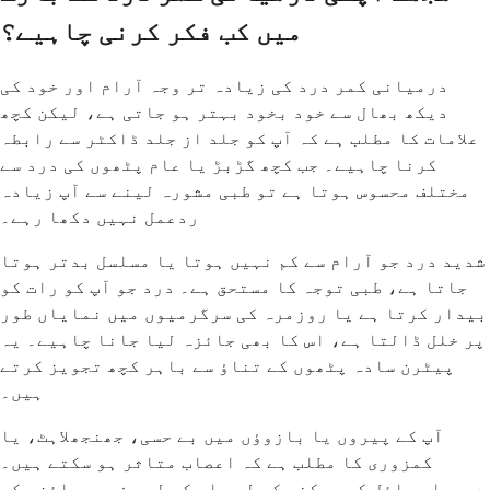
میں کب فکر کرنی چاہیے؟
درمیانی کمر درد کی زیادہ تر وجہ آرام اور خود کی
دیکھ بھال سے خود بخود بہتر ہو جاتی ہے، لیکن کچھ
علامات کا مطلب ہے کہ آپ کو جلد از جلد ڈاکٹر سے رابطہ
کرنا چاہیے۔ جب کچھ گڑبڑ یا عام پٹھوں کی درد سے
مختلف محسوس ہوتا ہے تو طبی مشورہ لینے سے آپ زیادہ
ردعمل نہیں دکھا رہے۔
شدید درد جو آرام سے کم نہیں ہوتا یا مسلسل بدتر ہوتا
جاتا ہے، طبی توجہ کا مستحق ہے۔ درد جو آپ کو رات کو
بیدار کرتا ہے یا روزمرہ کی سرگرمیوں میں نمایاں طور
پر خلل ڈالتا ہے، اس کا بھی جائزہ لیا جانا چاہیے۔ یہ
پیٹرن سادہ پٹھوں کے تناؤ سے باہر کچھ تجویز کرتے
ہیں۔
آپ کے پیروں یا بازوؤں میں بے حسی، جھنجھلاہٹ، یا
کمزوری کا مطلب ہے کہ اعصاب متاثر ہو سکتے ہیں۔
دیرپا مسائل کو روکنے کے لیے اس کے لیے فوری جائزہ کی