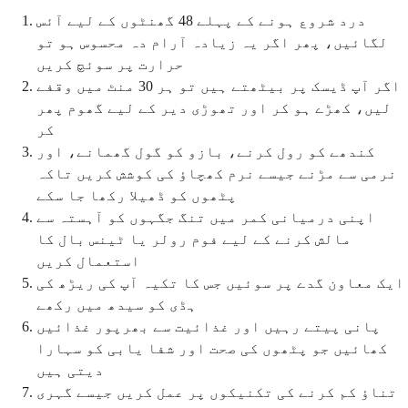
درد شروع ہونے کے پہلے 48 گھنٹوں کے لیے آئس
لگائیں، پھر اگر یہ زیادہ آرام دہ محسوس ہو تو
حرارت پر سوئچ کریں
اگر آپ ڈیسک پر بیٹھتے ہیں تو ہر 30 منٹ میں وقفے
لیں، کھڑے ہو کر اور تھوڑی دیر کے لیے گھوم پھر
کر
کندھے کو رول کرنے، بازو کو گول گھمانے، اور
نرمی سے مڑنے جیسے نرم کھچاؤ کی کوشش کریں تاکہ
پٹھوں کو ڈھیلا رکھا جا سکے
اپنی درمیانی کمر میں تنگ جگہوں کو آہستہ سے
مالش کرنے کے لیے فوم رولر یا ٹینس بال کا
استعمال کریں
ایک معاون گدے پر سوئیں جس کا تکیہ آپ کی ریڑھ کی
ہڈی کو سیدھ میں رکھے
پانی پیتے رہیں اور غذائیت سے بھرپور غذائیں
کھائیں جو پٹھوں کی صحت اور شفا یابی کو سہارا
دیتی ہیں
تناؤ کم کرنے کی تکنیکوں پر عمل کریں جیسے گہری