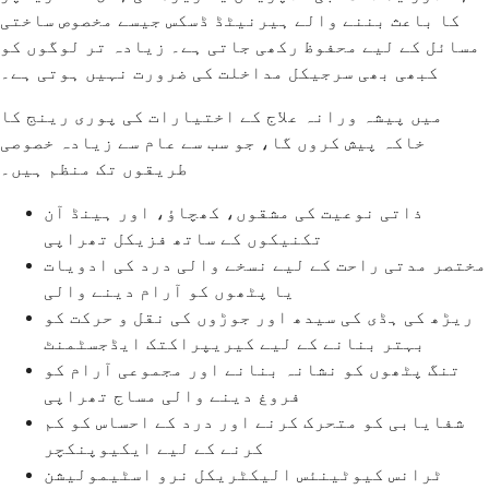
کا باعث بننے والے ہیرنیٹڈ ڈسکس جیسے مخصوص ساختی
مسائل کے لیے محفوظ رکھی جاتی ہے۔ زیادہ تر لوگوں کو
کبھی بھی سرجیکل مداخلت کی ضرورت نہیں ہوتی ہے۔
میں پیشہ ورانہ علاج کے اختیارات کی پوری رینج کا
خاکہ پیش کروں گا، جو سب سے عام سے زیادہ خصوصی
طریقوں تک منظم ہیں۔
ذاتی نوعیت کی مشقوں، کھچاؤ، اور ہینڈ آن
تکنیکوں کے ساتھ فزیکل تھراپی
مختصر مدتی راحت کے لیے نسخے والی درد کی ادویات
یا پٹھوں کو آرام دینے والی
ریڑھ کی ہڈی کی سیدھ اور جوڑوں کی نقل و حرکت کو
بہتر بنانے کے لیے کیریپراکتک ایڈجسٹمنٹ
تنگ پٹھوں کو نشانہ بنانے اور مجموعی آرام کو
فروغ دینے والی مساج تھراپی
شفایابی کو متحرک کرنے اور درد کے احساس کو کم
کرنے کے لیے ایکیوپنکچر
ٹرانس کیوٹینئس الیکٹریکل نرو اسٹیمولیشن