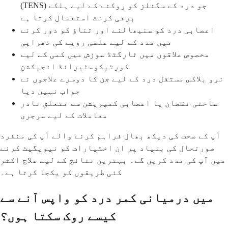
(TENS) جو درد کے سگنلز کو روکنے کے لیے ہلکے
برقی کرنٹ استعمال کرتا ہے
اعصابی درد کو سنبھالنے اور تناؤ کو دور کرنے
میں مدد کے لیے علمی رویے کی تھراپی
مخصوص علاقوں میں ٹارگٹڈ سوزش میں کمی کے لیے
کورٹیکوسٹیرائڈ انجیکشن
نرو بلاکس مستقل درد کے لیے جن کا دوسرے علاجوں نے
جواب نہیں دیا
ساختی نقصان یا اعصابی کمپریشن سے متعلق نادر
معاملات کے لیے سرجری
آپ کے صحت کی دیکھ بھال فراہم کرنے والے آپ کی منفرد
صورتحال کی بنیاد پر ان اختیارات کو نیویگیٹ کرنے
میں آپ کی مدد کریں گے۔ بہترین نتائج کے لیے علاج اکثر
کئی طریقوں کو یکجا کرتا ہے۔
میں درمیانی کمر درد کو واپس آنے سے
کیسے روک سکتا ہوں؟