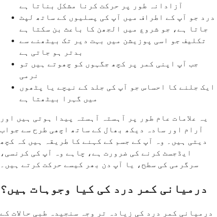
آزادانہ طور پر حرکت کرنا مشکل بناتا ہے
درد جو آپ کے اطراف میں آپ کی پسلیوں کے ساتھ لپٹ
جاتا ہے، جو شروع میں الجھن کا باعث بن سکتا ہے
تکلیف جو اسی پوزیشن میں بہت دیر تک بیٹھنے سے
بدتر ہو جاتی ہے
جب آپ اپنی کمر پر کچھ جگہوں کو چھوتے ہیں تو
نرمی
ایک جلنے کا احساس جو آپ کی جلد کے نیچے یا پٹھوں
میں گہرا بیٹھتا ہے
یہ علامات عام طور پر آہستہ آہستہ پیدا ہوتی ہیں اور
آرام اور سادہ دیکھ بھال کے ساتھ اچھی طرح سے جواب
دیتی ہیں۔ وہ آپ کے جسم کے کہنے کا طریقہ ہیں کہ کچھ
ایڈجسٹ کرنے کی ضرورت ہے، چاہے وہ آپ کی کرنسی،
سرگرمی کی سطح، یا آپ دن بھر کیسے حرکت کرتے ہیں۔
درمیانی کمر درد کی کیا وجوہات ہیں؟
درمیانی کمر درد کی زیادہ تر وجہ سنجیدہ طبی حالات کے