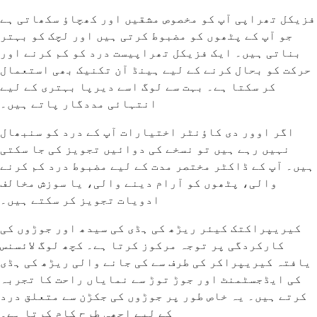
فزیکل تھراپی آپ کو مخصوص مشقیں اور کھچاؤ سکھاتی ہے
جو آپ کے پٹھوں کو مضبوط کرتی ہیں اور لچک کو بہتر
بناتی ہیں۔ ایک فزیکل تھراپیست درد کو کم کرنے اور
حرکت کو بحال کرنے کے لیے ہینڈ آن تکنیک بھی استعمال
کر سکتا ہے۔ بہت سے لوگ اسے دیرپا بہتری کے لیے
انتہائی مددگار پاتے ہیں۔
اگر اوور دی کاؤنٹر اختیارات آپ کے درد کو سنبھال
نہیں رہے ہیں تو نسخے کی دوائیں تجویز کی جا سکتی
ہیں۔ آپ کے ڈاکٹر مختصر مدت کے لیے مضبوط درد کم کرنے
والی، پٹھوں کو آرام دینے والی، یا سوزش مخالف
ادویات تجویز کر سکتے ہیں۔
کیریپراکتک کیئر ریڑھ کی ہڈی کی سیدھ اور جوڑوں کی
کارکردگی پر توجہ مرکوز کرتا ہے۔ کچھ لوگ لائسنس
یافتہ کیریپراکر کی طرف سے کی جانے والی ریڑھ کی ہڈی
کی ایڈجسٹمنٹ اور جوڑ توڑ سے نمایاں راحت کا تجربہ
کرتے ہیں۔ یہ خاص طور پر جوڑوں کی جکڑن سے متعلق درد
کے لیے اچھی طرح کام کرتا ہے۔