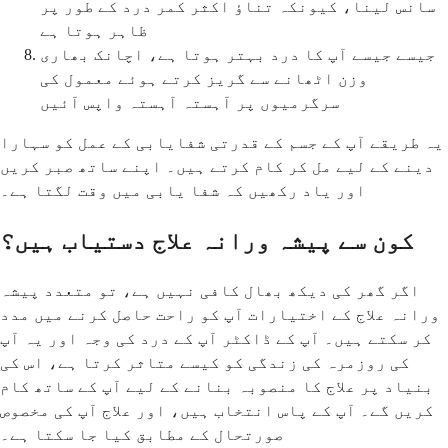
سانس لینا، کیونکہ تناؤ اکثر کمر درد کے طور پر
ظاہر ہوتا ہے
جیسے جیسے آپ کا درد بہتر ہوتا ہے، اچانک بھاری
وزن اٹھانے سے گریز کرتے ہوئے معمول کی
سرگرمیوں پر آہستہ آہستہ واپس آئیں
یہ طریقے آپ کے جسم کے قدرتی شفایابی کے عمل کو سہارا
دینے کے لیے مل کر کام کرتے ہیں۔ اپنے ساتھ صبر کریں
اور یاد رکھیں کہ شفا یابی میں وقت لگتا ہے۔
کون سے پیشہ ورانہ علاج دستیاب ہیں؟
اگر گھر کی دیکھ بھال کافی نہیں ہے، تو متعدد پیشہ
ورانہ علاج کے اختیارات آپ کو راحت حاصل کرنے میں مدد
کر سکتے ہیں۔ آپ کے ڈاکٹر آپ کے درد کی وجہ اور یہ آپ
کی روزمرہ کی زندگی کو کیسے متاثر کرتا ہے، اس کی
بنیاد پر علاج کا منصوبہ بنانے کے لیے آپ کے ساتھ کام
کریں گے۔ آپ کے پاس انتخاب ہیں، اور علاج آپ کی مخصوص
صورتحال کے مطابق کیا جا سکتا ہے۔