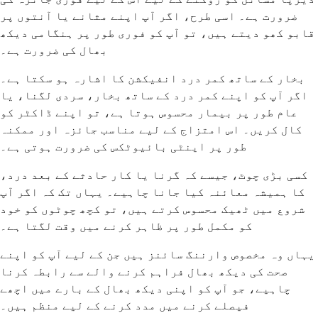
ضرورت ہے۔ اسی طرح، اگر آپ اپنے مثانے یا آنتوں پر
قابو کھو دیتے ہیں، تو آپ کو فوری طور پر ہنگامی دیکھ
بھال کی ضرورت ہے۔
بخار کے ساتھ کمر درد انفیکشن کا اشارہ ہو سکتا ہے۔
اگر آپ کو اپنے کمر درد کے ساتھ بخار، سردی لگنا، یا
عام طور پر بیمار محسوس ہوتا ہے، تو اپنے ڈاکٹر کو
کال کریں۔ اس امتزاج کے لیے مناسب جائزہ اور ممکنہ
طور پر اینٹی بائیوٹکس کی ضرورت ہوتی ہے۔
کسی بڑی چوٹ، جیسے کہ گرنا یا کار حادثے کے بعد درد،
کا ہمیشہ معائنہ کیا جانا چاہیے۔ یہاں تک کہ اگر آپ
شروع میں ٹھیک محسوس کرتے ہیں، تو کچھ چوٹوں کو خود
کو مکمل طور پر ظاہر کرنے میں وقت لگتا ہے۔
یہاں وہ مخصوص وارننگ سائنز ہیں جن کے لیے آپ کو اپنے
صحت کی دیکھ بھال فراہم کرنے والے سے رابطہ کرنا
چاہیے، جو آپ کو اپنی دیکھ بھال کے بارے میں اچھے
فیصلے کرنے میں مدد کرنے کے لیے منظم ہیں۔