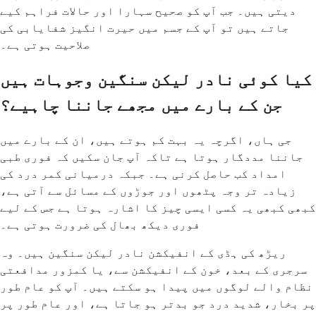
دیتی ہیں۔ جب آپ کو صحیح سہارا اور حالات فراہم کیے
جاتے ہیں تو آپ کے جسم میں حیرت انگیز شفایابی کی
صلاحیت ہوتی ہے۔
کیا کوئی نادر لیکن سنگین وجوہات ہیں
جن کے بارے میں مجھے جاننا چاہیے؟
جی ہاں، اگرچہ یہ بہت کم ہوتے ہیں، ان کے بارے میں
جاننا مددگار ہوتا ہے تاکہ آپ جان سکیں کہ فوری طبی
امداد کب حاصل کرنی ہے۔ جبکہ درمیانی کمر درد کی
زیادہ تر وجہ پٹھوں اور جوڑوں کے مسائل سے آتی ہے،
کبھی کبھی یہ کسی ایسی چیز کا اشارہ ہوتا ہے جس کے لیے
فوری دیکھ بھال کی ضرورت ہوتی ہے۔
ریڑھ کی ہڈی کے انفیکشن نادر لیکن سنگین ہیں۔ وہ
سرجری کے بعد، خون کے انفیکشن سے، یا کمزور مدافعتی
نظام والے لوگوں میں پیدا ہو سکتے ہیں۔ آپ کو عام طور
پر بخار، شدید درد جو بدتر ہو جاتا ہے، اور عام طور پر