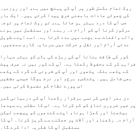
روک تھام مکمل طور پر آپ کی پہنچ میں ہے، اور روزمرہ
کی چھوٹی عادات بامعنی فرق پیدا کرتی ہیں۔ ایک بار
جب آپ کا درد بہتر ہو جاتا ہے، تو روک تھام پر توجہ
مرکوز کرنا آپ کو آرام دہ رہنے اور مستقبل میں ہونے
والے واقعات سے بچنے میں مدد کرتا ہے۔ اسے اپنے طویل
مدتی آرام اور نقل و حرکت میں سرمایہ کاری سمجھیں۔
کور کی طاقت بنانا آپ کی ریڑھ کی ہڈی کو بہتر سہارا
فراہم کر کے محفوظ رکھتا ہے۔ آپ کے کور میں نہ صرف پیٹ
کے پٹھے بلکہ پٹھوں اور آپ کی شرونی کے گرد کے پٹھے
بھی شامل ہیں۔ پلنکس، برج، اور نرم یوگا جیسی مشقیں
اس پورے نظام کو مضبوط کرتی ہیں۔
دن بھر اچھی کرنسی برقرار رکھنا آپ کی درمیانی کمر
پر غیر ضروری تناؤ کو کم کرتا ہے۔ اس کا مطلب ہے سیدھا
بیٹھنا اور کھڑا ہونا، اپنے کندھوں کو پیچھے لیکن
آرام دہ رکھنا، اور آلات پر جھکنے سے گریز کرنا۔ آپ کا
مستقبل آپ کا شکریہ ادا کرے گا۔