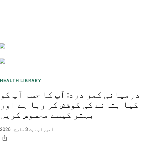
Benchmarks
Stories
FAQ
Sign up / Log in
HEALTH LIBRARY
درمیانی کمر درد: آپ کا جسم آپ کو
کیا بتانے کی کوشش کر رہا ہے اور
بہتر کیسے محسوس کریں
آخری اپ ڈیٹ
3 مارچ، 2026