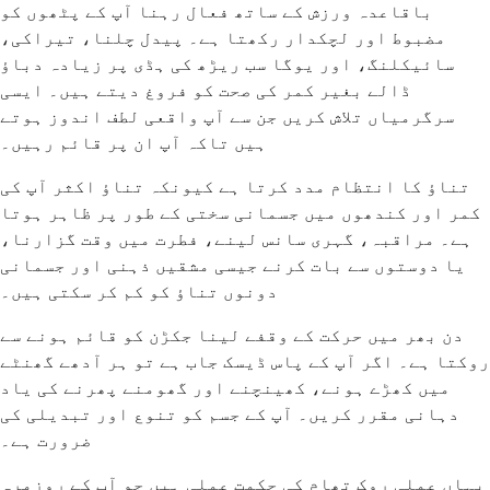
باقاعدہ ورزش کے ساتھ فعال رہنا آپ کے پٹھوں کو
مضبوط اور لچکدار رکھتا ہے۔ پیدل چلنا، تیراکی،
سائیکلنگ، اور یوگا سب ریڑھ کی ہڈی پر زیادہ دباؤ
ڈالے بغیر کمر کی صحت کو فروغ دیتے ہیں۔ ایسی
سرگرمیاں تلاش کریں جن سے آپ واقعی لطف اندوز ہوتے
ہیں تاکہ آپ ان پر قائم رہیں۔
تناؤ کا انتظام مدد کرتا ہے کیونکہ تناؤ اکثر آپ کی
کمر اور کندھوں میں جسمانی سختی کے طور پر ظاہر ہوتا
ہے۔ مراقبہ، گہری سانس لینے، فطرت میں وقت گزارنا،
یا دوستوں سے بات کرنے جیسی مشقیں ذہنی اور جسمانی
دونوں تناؤ کو کم کر سکتی ہیں۔
دن بھر میں حرکت کے وقفے لینا جکڑن کو قائم ہونے سے
روکتا ہے۔ اگر آپ کے پاس ڈیسک جاب ہے تو ہر آدھے گھنٹے
میں کھڑے ہونے، کھینچنے اور گھومنے پھرنے کی یاد
دہانی مقرر کریں۔ آپ کے جسم کو تنوع اور تبدیلی کی
ضرورت ہے۔
یہاں عملی روک تھام کی حکمت عملی ہیں جو آپ کے روزمرہ