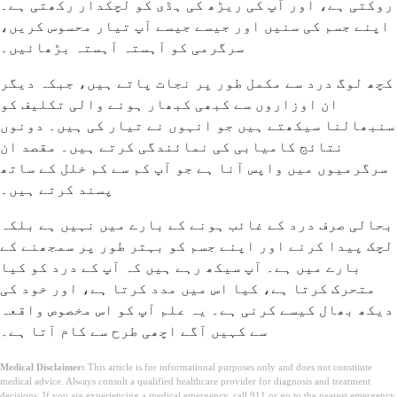
روکتی ہے، اور آپ کی ریڑھ کی ہڈی کو لچکدار رکھتی ہے۔
اپنے جسم کی سنیں اور جیسے جیسے آپ تیار محسوس کریں،
سرگرمی کو آہستہ آہستہ بڑھائیں۔
کچھ لوگ درد سے مکمل طور پر نجات پاتے ہیں، جبکہ دیگر
ان اوزاروں سے کبھی کبھار ہونے والی تکلیف کو
سنبھالنا سیکھتے ہیں جو انہوں نے تیار کی ہیں۔ دونوں
نتائج کامیابی کی نمائندگی کرتے ہیں۔ مقصد ان
سرگرمیوں میں واپس آنا ہے جو آپ کم سے کم خلل کے ساتھ
پسند کرتے ہیں۔
بحالی صرف درد کے غائب ہونے کے بارے میں نہیں ہے بلکہ
لچک پیدا کرنے اور اپنے جسم کو بہتر طور پر سمجھنے کے
بارے میں ہے۔ آپ سیکھ رہے ہیں کہ آپ کے درد کو کیا
متحرک کرتا ہے، کیا اس میں مدد کرتا ہے، اور خود کی
دیکھ بھال کیسے کرنی ہے۔ یہ علم آپ کو اس مخصوص واقعہ
سے کہیں آگے اچھی طرح سے کام آتا ہے۔
Medical Disclaimer:
This article is for informational purposes only and does not constitute
medical advice. Always consult a qualified healthcare provider for diagnosis and treatment
decisions. If you are experiencing a medical emergency, call 911 or go to the nearest emergency