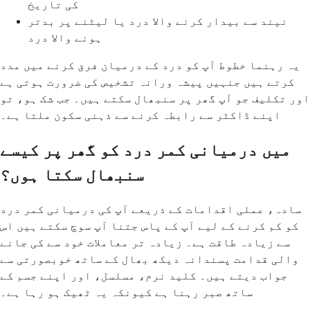
کی تاریخ
نیند سے بیدار کرنے والا درد یا لیٹنے پر بدتر
ہونے والا درد
یہ رہنما خطوط آپ کو درد کے درمیان فرق کرنے میں مدد
کرتے ہیں جنہیں پیشہ ورانہ تشخیص کی ضرورت ہوتی ہے
اور تکلیف جو آپ گھر پر سنبھال سکتے ہیں۔ جب شک ہو، تو
اپنے ڈاکٹر سے رابطہ کرنے سے ذہنی سکون ملتا ہے۔
میں درمیانی کمر درد کو گھر پر کیسے
سنبھال سکتا ہوں؟
سادہ، عملی اقدامات کے ذریعے آپ کی درمیانی کمر درد
کو کم کرنے کے لیے آپ کے پاس جتنا آپ سوچ سکتے ہیں اس
سے زیادہ طاقت ہے۔ زیادہ تر معاملات خود سے کی جانے
والی قدامت پسندانہ دیکھ بھال کے ساتھ خوبصورتی سے
جواب دیتے ہیں۔ کلید نرم، مسلسل، اور اپنے جسم کے
ساتھ صبر رہنا ہے کیونکہ یہ ٹھیک ہو رہا ہے۔