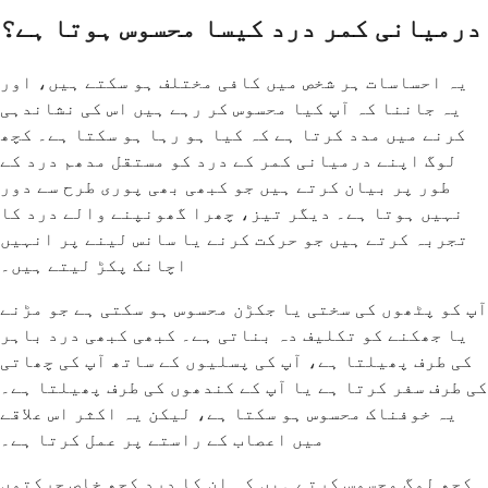
درمیانی کمر درد کیسا محسوس ہوتا ہے؟
یہ احساسات ہر شخص میں کافی مختلف ہو سکتے ہیں، اور
یہ جاننا کہ آپ کیا محسوس کر رہے ہیں اس کی نشاندہی
کرنے میں مدد کرتا ہے کہ کیا ہو رہا ہو سکتا ہے۔ کچھ
لوگ اپنے درمیانی کمر کے درد کو مستقل مدھم درد کے
طور پر بیان کرتے ہیں جو کبھی بھی پوری طرح سے دور
نہیں ہوتا ہے۔ دیگر تیز، چھرا گھونپنے والے درد کا
تجربہ کرتے ہیں جو حرکت کرنے یا سانس لینے پر انہیں
اچانک پکڑ لیتے ہیں۔
آپ کو پٹھوں کی سختی یا جکڑن محسوس ہو سکتی ہے جو مڑنے
یا جھکنے کو تکلیف دہ بناتی ہے۔ کبھی کبھی درد باہر
کی طرف پھیلتا ہے، آپ کی پسلیوں کے ساتھ آپ کی چھاتی
کی طرف سفر کرتا ہے یا آپ کے کندھوں کی طرف پھیلتا ہے۔
یہ خوفناک محسوس ہو سکتا ہے، لیکن یہ اکثر اس علاقے
میں اعصاب کے راستے پر عمل کرتا ہے۔
کچھ لوگ محسوس کرتے ہیں کہ ان کا درد کچھ خاص حرکتوں