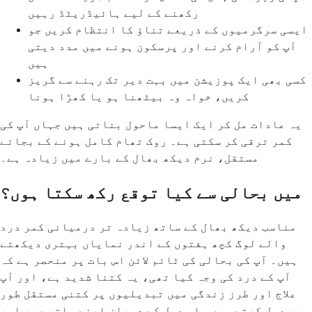
رکھنے کے لیے ہائیڈریٹڈ رہیں
ایسی سرگرمیوں کے ذریعے تناؤ کا انتظام کریں جو
آپ کو آرام کرنے اور پرسکون ہونے میں مدد دیتی
ہیں
کسی بھی ایک پوزیشن میں بہت دیر تک رہنے سے گریز
کریں، خواہ وہ بیٹھنا ہو یا کھڑا ہونا
یہ عادات مل کر ایک ایسا ماحول بناتی ہیں جہاں آپ کی
کمر ترقی کر سکتی ہے۔ روک تھام کامل ہونے کے بجائے
مستقل، نرم دیکھ بھال کے بارے میں زیادہ ہے۔
میں بحالی سے کیا توقع رکھ سکتا ہوں؟
مناسب دیکھ بھال کے ساتھ زیادہ تر درمیانی کمر درد
والے لوگ کچھ ہفتوں کے اندر نمایاں بہتری دیکھتے
ہیں۔ آپ کی بحالی کی ٹائم لائن اس بات پر منحصر ہے کہ
آپ کے درد کی وجہ کیا تھی، یہ کتنا شدید ہے، اور آپ
علاج اور طرز زندگی میں تبدیلیوں پر کتنی مستقل طور
پر عمل کرتے ہیں۔ اس عمل کے دوران اپنے ساتھ صبر اور