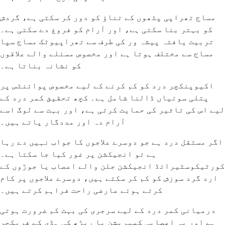
مساج تھراپی پٹھوں کے تناؤ کو دور کر سکتی ہے، گردش
کو بہتر بنا سکتی ہے، اور آرام کو فروغ دے سکتی ہے۔
تربیت یافتہ پیشہ ور کی طرف سے تھراپیوٹک مساج سپا
مساج سے مختلف ہوتا ہے اور مخصوص مسئلے والے علاقوں
کو نشانہ بناتا ہے۔
اکیوپنکچر درد کو کم کرنے کے لیے مخصوص پوائنٹس پر
پتلی سوئیاں ڈالنا شامل ہے۔ کچھ تحقیق کمر درد کے
لیے اس کی تاثیر کی حمایت کرتی ہے، اور بہت سے لوگ اسے
آرام دہ اور مددگار پاتے ہیں۔
اگر مستقل درد ہے جو دوسرے علاجوں کا جواب نہیں دے رہا
ہے تو انجیکشن پر غور کیا جا سکتا ہے۔
کورٹیکوسٹیرائڈ انجیکشن جلن والے اعصاب یا جوڑوں کے
ارد گرد سوزش کو کم کر سکتے ہیں، دوسرے علاجوں پر کام
کرتے ہوئے عارضی راحت فراہم کرتے ہیں۔
درمیانی کمر درد کے لیے سرجری کی بہت کم ضرورت ہوتی
ہے اور یہ اعصابی کمپریشن یا ریڑھ کی ہڈی کے فریکچر