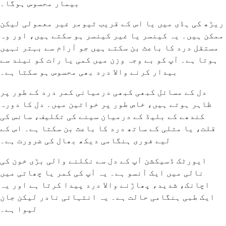
بیمار محسوس ہوگا۔
ریڑھ کی ہڈی میں یا اس کے قریب ٹیومر غیر معمولی لیکن
ممکن ہیں۔ یہ کینسر یا غیر کینسر ہو سکتے ہیں، اور وہ
مستقل درد کا باعث بن سکتے ہیں جو آرام سے بہتر نہیں
ہوتا ہے۔ آپ کو بے وجہ وزن میں کمی یا رات کو نیند سے
بیدار کرنے والا درد بھی محسوس ہو سکتا ہے۔
دل کے مسائل کبھی کبھی درمیانی کمر درد کے طور پر
ظاہر ہوتے ہیں، خاص طور پر خواتین میں۔ دل کا دورہ
کندھے کے بلیڈ کے درمیان سینے کی تکلیف، سانس کی
قلت، یا متلی کے ساتھ درد کا باعث بن سکتا ہے۔ اس کے
لیے فوری ہنگامی دیکھ بھال کی ضرورت ہے۔
ایورٹک ڈسیکشن آپ کے دل سے نکلنے والی بڑی خون کی
نالی میں ایک آنسو ہے۔ یہ آپ کی کمر یا چھاتی میں
اچانک، شدید، پھاڑنے والا درد پیدا کرتا ہے اور یہ
ایک طبی ہنگامی حالت ہے۔ یہ انتہائی نادر لیکن جان
لیوا ہے۔