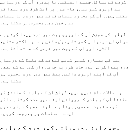
گردے کے مسائل جیسے انفیکشن یا پتھری آپ کی درمیانی
سے اوپری کمر میں، عام طور پر ایک طرف درد پیدا کر
سکتے ہیں۔ آپ کو بخار، پیشاب کرنے میں درد، یا پیشاب
میں خون بھی محسوس ہو سکتا ہے۔
لبلبے کی سوزش آپ کے اوپری پیٹ میں درد پیدا کرتی ہے
جو آپ کی درمیانی کمر تک پھیل سکتی ہے۔ یہ اکثر متلی،
الٹی، اور آپ کے پیٹ میں نرمی کے ساتھ آتا ہے۔
پتہ کی بیماری کبھی کبھی کندھے کے بلیڈ کے درمیان
درد پیدا کرتی ہے، خاص طور پر چربی دار کھانے کے بعد۔
آپ کو اپنے اوپری دائیں پیٹ میں بھی درد محسوس ہو
سکتا ہے۔
یہ حالات عام نہیں ہیں، لیکن ان کے وارننگ سائنز کو
جاننا آپ کو جلدی کارروائی کرنے میں مدد کرتا ہے اگر
کچھ سنجیدہ محسوس ہوتا ہے۔ اپنے جسم کے بارے میں
اپنے احساسات پر بھروسہ کریں۔
مجھے اپنی درمیانی کمر درد کے بارے