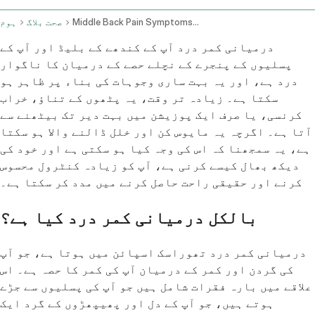
Middle Back Pain Symptoms And Management
صحت بلاگ
ہوم
درمیانی کمر درد آپ کے کندھے کے بلیڈ اور آپ کے
پسلیوں کے پنجرے کے نچلے حصے کے درمیان کا ناگوار
درد ہے، اور یہ بہت ساری وجوہات کی بناء پر ظاہر ہو
سکتا ہے۔ زیادہ تر وقت، یہ پٹھوں کے تناؤ، خراب
کرنسی، یا صرف ایک پوزیشن میں بہت دیر تک بیٹھنے سے
آتا ہے۔ اگرچہ یہ مایوس کن اور خلل ڈالنے والا ہو سکتا
ہے، یہ سمجھنا کہ اس کی وجہ کیا ہو سکتی ہے اور خود کی
دیکھ بھال کیسے کرنی ہے، آپ کو زیادہ کنٹرول محسوس
کرنے اور حقیقی راحت حاصل کرنے میں مدد کر سکتا ہے۔
بالکل درمیانی کمر درد کیا ہے؟
درمیانی کمر درد تھوراسک اسپائن میں ہوتا ہے، جو آپ
کی گردن اور کمر کے درمیان آپ کی کمر کا حصہ ہے۔ اس
علاقے میں بارہ فقرات شامل ہیں جو آپ کی پسلیوں سے جڑے
ہوتے ہیں، جو آپ کے دل اور پھیپھڑوں کے گرد ایک