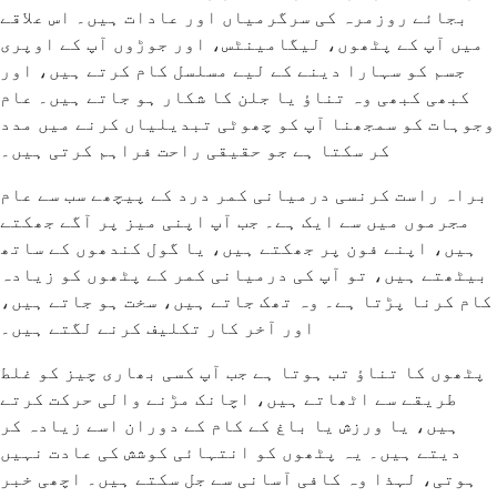
بجائے روزمرہ کی سرگرمیاں اور عادات ہیں۔ اس علاقے
میں آپ کے پٹھوں، لیگامینٹس، اور جوڑوں آپ کے اوپری
جسم کو سہارا دینے کے لیے مسلسل کام کرتے ہیں، اور
کبھی کبھی وہ تناؤ یا جلن کا شکار ہو جاتے ہیں۔ عام
وجوہات کو سمجھنا آپ کو چھوٹی تبدیلیاں کرنے میں مدد
کر سکتا ہے جو حقیقی راحت فراہم کرتی ہیں۔
براہ راست کرنسی درمیانی کمر درد کے پیچھے سب سے عام
مجرموں میں سے ایک ہے۔ جب آپ اپنی میز پر آگے جھکتے
ہیں، اپنے فون پر جھکتے ہیں، یا گول کندھوں کے ساتھ
بیٹھتے ہیں، تو آپ کی درمیانی کمر کے پٹھوں کو زیادہ
کام کرنا پڑتا ہے۔ وہ تھک جاتے ہیں، سخت ہو جاتے ہیں،
اور آخر کار تکلیف کرنے لگتے ہیں۔
پٹھوں کا تناؤ تب ہوتا ہے جب آپ کسی بھاری چیز کو غلط
طریقے سے اٹھاتے ہیں، اچانک مڑنے والی حرکت کرتے
ہیں، یا ورزش یا باغ کے کام کے دوران اسے زیادہ کر
دیتے ہیں۔ یہ پٹھوں کو انتہائی کوشش کی عادت نہیں
ہوتی، لہذا وہ کافی آسانی سے جل سکتے ہیں۔ اچھی خبر