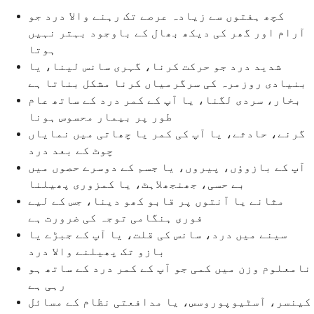
کچھ ہفتوں سے زیادہ عرصے تک رہنے والا درد جو
آرام اور گھر کی دیکھ بھال کے باوجود بہتر نہیں
ہوتا
شدید درد جو حرکت کرنا، گہری سانس لینا، یا
بنیادی روزمرہ کی سرگرمیاں کرنا مشکل بناتا ہے
بخار، سردی لگنا، یا آپ کے کمر درد کے ساتھ عام
طور پر بیمار محسوس ہونا
گرنے، حادثے، یا آپ کی کمر یا چھاتی میں نمایاں
چوٹ کے بعد درد
آپ کے بازوؤں، پیروں، یا جسم کے دوسرے حصوں میں
بے حسی، جھنجھلاہٹ، یا کمزوری پھیلنا
مثانے یا آنتوں پر قابو کھو دینا، جس کے لیے
فوری ہنگامی توجہ کی ضرورت ہے
سینے میں درد، سانس کی قلت، یا آپ کے جبڑے یا
بازو تک پھیلنے والا درد
نامعلوم وزن میں کمی جو آپ کے کمر درد کے ساتھ ہو
رہی ہے
کینسر، آسٹیوپوروسس، یا مدافعتی نظام کے مسائل