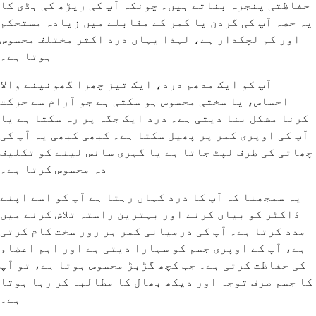
حفاظتی پنجرہ بناتے ہیں۔ چونکہ آپ کی ریڑھ کی ہڈی کا
یہ حصہ آپ کی گردن یا کمر کے مقابلے میں زیادہ مستحکم
اور کم لچکدار ہے، لہذا یہاں درد اکثر مختلف محسوس
ہوتا ہے۔
آپ کو ایک مدھم درد، ایک تیز چھرا گھونپنے والا
احساس، یا سختی محسوس ہو سکتی ہے جو آرام سے حرکت
کرنا مشکل بنا دیتی ہے۔ درد ایک جگہ پر رہ سکتا ہے یا
آپ کی اوپری کمر پر پھیل سکتا ہے۔ کبھی کبھی یہ آپ کی
چھاتی کی طرف لپٹ جاتا ہے یا گہری سانس لینے کو تکلیف
دہ محسوس کرتا ہے۔
یہ سمجھنا کہ آپ کا درد کہاں رہتا ہے آپ کو اسے اپنے
ڈاکٹر کو بیان کرنے اور بہترین راستہ تلاش کرنے میں
مدد کرتا ہے۔ آپ کی درمیانی کمر ہر روز سخت کام کرتی
ہے، آپ کے اوپری جسم کو سہارا دیتی ہے اور اہم اعضاء
کی حفاظت کرتی ہے۔ جب کچھ گڑبڑ محسوس ہوتا ہے، تو آپ
کا جسم صرف توجہ اور دیکھ بھال کا مطالبہ کر رہا ہوتا
ہے۔