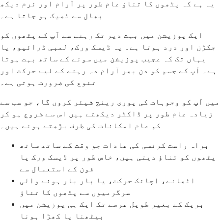
یہ ہے کہ پٹھوں کا تناؤ عام طور پر آرام اور نرم دیکھ
بھال سے ٹھیک ہو جاتا ہے۔
ایک پوزیشن میں بہت دیر تک رہنے سے آپ کے پٹھوں کو
جکڑن اور درد ہوتا ہے۔ یہ ڈیسک ورک، لمبی ڈرائیو، یا
یہاں تک کہ عجیب پوزیشن میں سونے کے ساتھ بہت ہوتا
ہے۔ آپ کے جسم کو دن بھر آرام دہ رہنے کے لیے حرکت اور
تنوع کی ضرورت ہوتی ہے۔
میں آپ کو وجوہات کی پوری رینج شیئر کروں گا، جو سب سے
زیادہ عام طور پر ڈاکٹر دیکھتے ہیں اس سے شروع ہو کر
کم عام امکانات کی طرف بڑھتے ہوئے ہیں۔
براہ راست کرنسی کی عادات جو وقت کے ساتھ ساتھ
پٹھوں کو تناؤ دیتی ہیں، خاص طور پر ڈیسک ورک یا
فون کے استعمال سے
اٹھانے، اچانک حرکت، یا بار بار ہونے والی
سرگرمیوں سے پٹھوں کا تناؤ
بریک کے بغیر طویل عرصے تک ایک ہی پوزیشن میں
بیٹھنا یا کھڑا ہونا