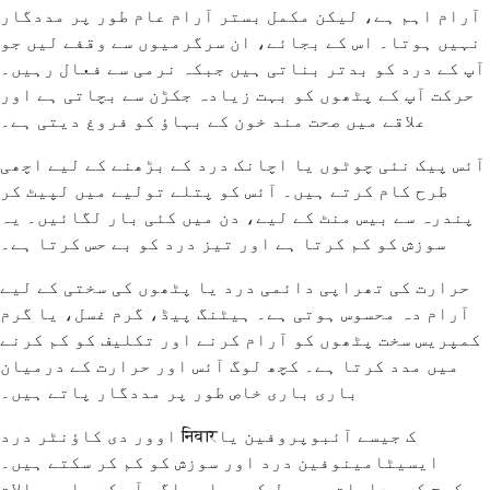
آرام اہم ہے، لیکن مکمل بستر آرام عام طور پر مددگار
نہیں ہوتا۔ اس کے بجائے، ان سرگرمیوں سے وقفے لیں جو
آپ کے درد کو بدتر بناتی ہیں جبکہ نرمی سے فعال رہیں۔
حرکت آپ کے پٹھوں کو بہت زیادہ جکڑن سے بچاتی ہے اور
علاقے میں صحت مند خون کے بہاؤ کو فروغ دیتی ہے۔
آئس پیک نئی چوٹوں یا اچانک درد کے بڑھنے کے لیے اچھی
طرح کام کرتے ہیں۔ آئس کو پتلے تولیے میں لپیٹ کر
پندرہ سے بیس منٹ کے لیے، دن میں کئی بار لگائیں۔ یہ
سوزش کو کم کرتا ہے اور تیز درد کو بے حس کرتا ہے۔
حرارت کی تھراپی دائمی درد یا پٹھوں کی سختی کے لیے
آرام دہ محسوس ہوتی ہے۔ ہیٹنگ پیڈ، گرم غسل، یا گرم
کمپریس سخت پٹھوں کو آرام کرنے اور تکلیف کو کم کرنے
میں مدد کرتا ہے۔ کچھ لوگ آئس اور حرارت کے درمیان
باری باری خاص طور پر مددگار پاتے ہیں۔
اوور دی کاؤنٹر درد निवारک جیسے آئبوپروفین یا
ایسیٹامینوفین درد اور سوزش کو کم کر سکتے ہیں۔
پیکیج کی ہدایات پر عمل کریں اور اگر آپ کے پاس سوالات