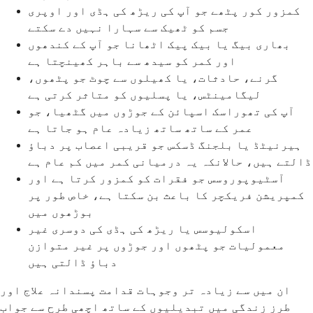
کمزور کور پٹھے جو آپ کی ریڑھ کی ہڈی اور اوپری
جسم کو ٹھیک سے سہارا نہیں دے سکتے
بھاری بیگ یا بیک پیک اٹھانا جو آپ کے کندھوں
اور کمر کو سیدھ سے باہر کھینچتا ہے
گرنے، حادثات، یا کھیلوں سے چوٹ جو پٹھوں،
لیگامینٹس، یا پسلیوں کو متاثر کرتی ہے
آپ کی تھوراسک اسپائن کے جوڑوں میں گٹھیا، جو
عمر کے ساتھ ساتھ زیادہ عام ہو جاتا ہے
ہیرنیٹڈ یا بلجنگ ڈسکس جو قریبی اعصاب پر دباؤ
ڈالتے ہیں، حالانکہ یہ درمیانی کمر میں کم عام ہے
آسٹیوپوروسس جو فقرات کو کمزور کرتا ہے اور
کمپریشن فریکچر کا باعث بن سکتا ہے، خاص طور پر
بوڑھوں میں
اسکولیوسس یا ریڑھ کی ہڈی کی دوسری غیر
معمولیات جو پٹھوں اور جوڑوں پر غیر متوازن
دباؤ ڈالتی ہیں
ان میں سے زیادہ تر وجوہات قدامت پسندانہ علاج اور
طرز زندگی میں تبدیلیوں کے ساتھ اچھی طرح سے جواب