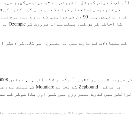
اگر آپ کے پاس کمرشل انشورنس ہے تو مینوفیکچرر سیونگ 
ضرورت نہیں ہے۔ 90 دن کی فراہمی کے بار
. If you are experiencing a medical emergency, call 911 or go to the nearest emergency room