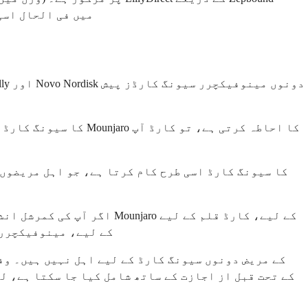
وائلز $299 سے $449 ماہانہ سے ش
اگر آپ کی کمرشل انشورنس 
ماہانہ تقریباً $499 تک لا سکت