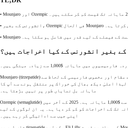
TL;DR
 قیمت کے فیصلے کے لیے قدر میں شامل ہو سکتا ہے۔
کے بغیر انشورنس کے کیا اخراجات ہیں؟
 ماہانہ $1,000 سے زیادہ مہنگی ہیں۔
Mounjaro (tirzepatide) کی چار ہفتے کی فراہمی کے لیے تقریباً $1,069 سے $1,080 ماہانہ فہرست قیمت ہے۔ خوردہ فارمیسی کی قیمتیں آپ کے مقام اور مخصوص فارمیسی کے لحاظ سے
م سے 15 ملی گرام) کی قیمتیں اسی طرح کی ہیں، لہذا اعلیٰ دیکھ بھال کی خوراک پر منتقل ہونے سے آپ کا
ماہانہ بل نمایاں طور پر نہیں بڑھتا ہے۔
Ozempic (semaglutide) کی فہرست قیمت تقریباً $935 سے $1,000 ماہانہ ہے۔ 2025 کے آخر میں، Novo Nordisk نے ایک کیش پے پروگرام متعارف کرایا جس نے ابتدائی مدت کے بعد خود
 مریضوں کے لیے $349 ماہانہ تک کے اخراجات کو کم کر دیا ہے۔ یہ ان لوگوں کے لیے Ozempic کو Mounjaro سے نمایاں طور پر سستا بناتا ہے جو مکمل طور پر
اپنی جیب سے ادائیگی کر رہے ہیں۔
خاص طور پر tirzepatide کے لیے، Eli Lilly کی سیلف پے قیمت Mounjaro (ذیابیطس کا ورژن) کے بجائے Zepbound (وزن میں کمی کا ورژن) پر مرکوز ہے۔ LillyDirect کے ذریعے Zepbound