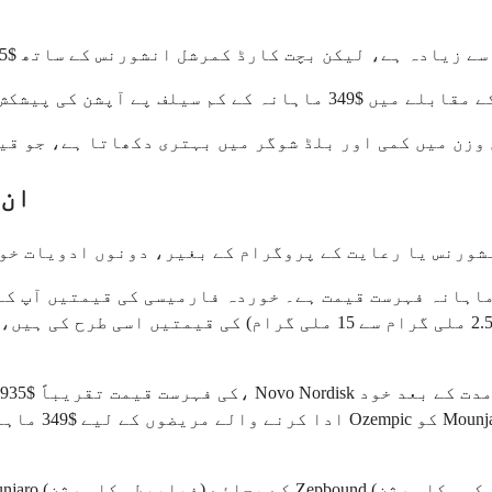
ائلز میں وزن میں کمی اور بلڈ شوگر میں بہتری دکھاتا ہے، جو
ان 
نس یا رعایت کے پروگرام کے بغیر، دونوں ادویات خوردہ فارمیسیوں میں
$1,100 سے $1,500 تک ہو سکتی ہیں۔ تمام خوراک کی طاقتیں (2.5 ملی گرا
ادا کرنے والے