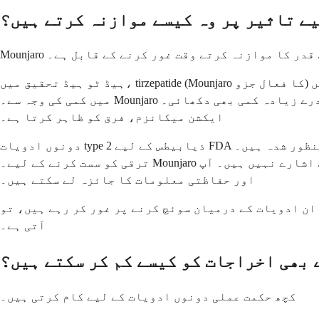
یے تاثیر پر وہ کیسے موازنہ کرتے ہیں؟
لیے قدر کا موازنہ کرتے وقت غور کرنے کے قابل ہے۔
ہیڈ ٹو ہیڈ تحقیق میں، tirzepatide (Mounjaro کا فعال جزو) نے اسی طرح کے علاج کی مدت میں semaglutide (Ozempic کا فعال جزو) کے لیے تقریباً 14% کے مقابلے میں تقریباً 20% وزن
میں کمی کی وجہ سے۔ Mounjaro نے ذیابیطس کے ٹرائلز میں خون کے شکر میں قدرے زیادہ کمی بھی دکھائی۔ GIP اور GLP 1 دونوں ریسیپٹرز کو نشانہ بنانے والا یہ دوہرا
ایکشن میکانزم، فرق کو ظاہر کرتا ہے۔
دونوں ادویات type 2 ذیابیطس کے لیے FDA سے منظور شدہ ہیں۔ Ozempic کے پاس قلبی خطرات کو کم کرنے کے لیے ایک اضافی منظوری ہے اور 2025 کے طور پر، گردے کی بیماری کی
ترقی کو سست کرنے کے لیے۔ Mounjaro کے پاس ابھی تک یہ اضافی قلبی یا گردے کے اشارے نہیں ہیں۔ آپ FDA Mounjaro prescribing label پر دونوں کے لیے FDA منظور شدہ استعمال
اور حفاظتی معلومات کا جائزہ لے سکتے ہیں۔
ے درمیان سوئچ کرنے پر غور کر رہے ہیں، تو semaglutide سے tirzepatide میں تبدیلی کے بارے میں یہ گائیڈ اس بات کی وضاحت کرتا ہے کہ منتقلی کیسی نظر
آتی ہے۔
 بھی اخراجات کو کیسے کم کر سکتے ہیں؟
کچھ حکمت عملی دونوں ادویات کے لیے کام کرتی ہیں۔