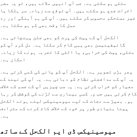
متلی ہو سکتی ہے۔ جب آپ انہیں ملاتے ہیں، تو یہ مضر
اثرات جمع ہو سکتے ہیں۔ آپ توقع سے زیادہ سر ہلکا یا
غیر مستحکم محسوس کر سکتے ہیں۔ آپ کی ہم آہنگی اور رد
عمل کا وقت بھی کم ہو سکتا ہے۔
الکحل آپ کے پیٹ کی پرت کو بھی جلن پہنچاتی ہے۔
گائیفینیسن بھی یہی کام کر سکتا ہے۔ مل کر، آپ کو
متلی، پیٹ کی خرابی، یا الٹی کا تجربہ ہونے کا زیادہ
امکان ہے۔
پھر بڑی تصویر ہے۔ الکحل آپ کو پانی کی کمی کرتی ہے۔
یہ آپ کے مدافعتی نظام کو دباتی ہے۔ یہ آپ کی نیند کے
معیار کو خراب کرتی ہے۔ یہ سب چیزیں آپ کے جسم کے خلاف
کام کرتی ہیں جب وہ کسی بیماری سے لڑنے کی کوشش کر رہا
ہو۔ بھیڑ سے نجات کے لیے میوسینیکس لیتے ہوئے الکحل
پینا بنیادی طور پر خود کے خلاف کام کرنے کے مترادف
ہے۔
میوسینیکس ڈی ایم الکحل کے ساتھ