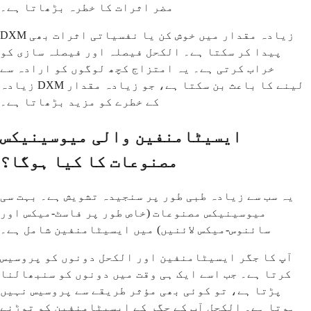
مضر اثرات کا خطرہ بڑھاتا ہے۔
DXM زیادہ مقدار میں خوش کن یا نفسیاتی اثرات بھی
پیدا کر سکتا ہے۔ الکحل فیصلہ اور فیصلہ سازی کو
خراب کرتی ہے۔ یہ امتزاج کچھ لوگوں کو ارادہ سے
زیادہ DXM لینے کا باعث بن سکتا ہے، جو زیادہ مقدار
کے خطرے کو مزید بڑھاتا ہے۔
ایسیٹامنفین والی میوسینیکس
مصنوعات کا کیا ہوگا؟
یہ سب سے زیادہ طبی طور پر سنجیدہ تشویش ہے۔ بہت سی
میوسینیکس مصنوعات (خاص طور پر فاسٹ-میکس اور
سائنوس-میکس لائنیں) میں ایسیٹامنفین شامل ہے۔
آپ کا جگر ایسیٹامنفین اور الکحل دونوں کو پروسیس
کرتا ہے۔ جب اسے ایک ہی وقت میں دونوں کو سنبھالنا
پڑتا ہے، تو کوئی بھی مؤثر طریقے سے پروسیس نہیں
ہوتا ہے۔ الکحل آپ کے جگر کے ایسیٹامنفین کو توڑنے