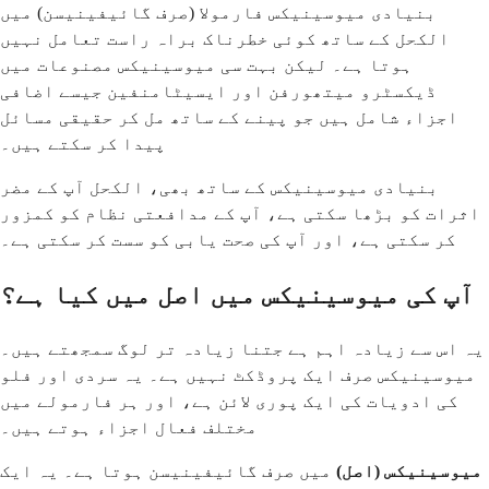
بنیادی میوسینیکس فارمولا (صرف گائیفینیسن) میں
الکحل کے ساتھ کوئی خطرناک براہ راست تعامل نہیں
ہوتا ہے۔ لیکن بہت سی میوسینیکس مصنوعات میں
ڈیکسٹرو میتھورفن اور ایسیٹامنفین جیسے اضافی
اجزاء شامل ہیں جو پینے کے ساتھ مل کر حقیقی مسائل
پیدا کر سکتے ہیں۔
بنیادی میوسینیکس کے ساتھ بھی، الکحل آپ کے مضر
اثرات کو بڑھا سکتی ہے، آپ کے مدافعتی نظام کو کمزور
کر سکتی ہے، اور آپ کی صحت یابی کو سست کر سکتی ہے۔
آپ کی میوسینیکس میں اصل میں کیا ہے؟
یہ اس سے زیادہ اہم ہے جتنا زیادہ تر لوگ سمجھتے ہیں۔
میوسینیکس صرف ایک پروڈکٹ نہیں ہے۔ یہ سردی اور فلو
کی ادویات کی ایک پوری لائن ہے، اور ہر فارمولے میں
مختلف فعال اجزاء ہوتے ہیں۔
میوسینیکس (اصل)
میں صرف گائیفینیسن ہوتا ہے۔ یہ ایک