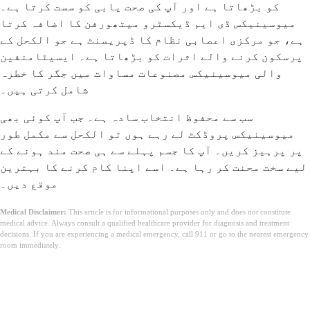
کو بڑھاتا ہے اور آپ کی صحت یابی کو سست کرتا ہے۔
میوسینیکس ڈی ایم ڈیکسٹرو میتھورفن کا اضافہ کرتا
ہے، جو مرکزی اعصابی نظام کا ڈپریسنٹ ہے جو الکحل کے
پرسکون کرنے والے اثرات کو بڑھاتا ہے۔ ایسیٹامنفین
والی میوسینیکس مصنوعات مساوات میں جگر کا خطرہ
شامل کرتی ہیں۔
سب سے محفوظ انتخاب سادہ ہے۔ جب آپ کوئی بھی
میوسینیکس پروڈکٹ لے رہے ہوں تو الکحل سے مکمل طور
پر پرہیز کریں۔ آپ کا جسم پہلے سے ہی صحت مند ہونے کے
لیے سخت محنت کر رہا ہے۔ اسے اپنا کام کرنے کا بہترین
موقع دیں۔
Medical Disclaimer:
This article is for informational purposes only and does not constitute
medical advice. Always consult a qualified healthcare provider for diagnosis and treatment
decisions. If you are experiencing a medical emergency, call 911 or go to the nearest emergency
room immediately.