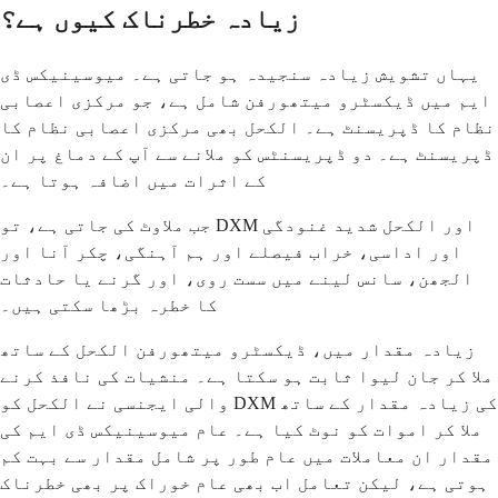
زیادہ خطرناک کیوں ہے؟
یہاں تشویش زیادہ سنجیدہ ہو جاتی ہے۔ میوسینیکس ڈی
ایم میں ڈیکسٹرو میتھورفن شامل ہے، جو مرکزی اعصابی
نظام کا ڈپریسنٹ ہے۔ الکحل بھی مرکزی اعصابی نظام کا
ڈپریسنٹ ہے۔ دو ڈپریسنٹس کو ملانے سے آپ کے دماغ پر ان
کے اثرات میں اضافہ ہوتا ہے۔
جب ملاوٹ کی جاتی ہے، تو DXM اور الکحل شدید غنودگی
اور اداسی، خراب فیصلے اور ہم آہنگی، چکر آنا اور
الجھن، سانس لینے میں سست روی، اور گرنے یا حادثات
کا خطرہ بڑھا سکتی ہیں۔
زیادہ مقدار میں، ڈیکسٹرو میتھورفن الکحل کے ساتھ
ملا کر جان لیوا ثابت ہو سکتا ہے۔ منشیات کی نافذ کرنے
والی ایجنسی نے الکحل کو DXM کی زیادہ مقدار کے ساتھ
ملا کر اموات کو نوٹ کیا ہے۔ عام میوسینیکس ڈی ایم کی
مقدار ان معاملات میں عام طور پر شامل مقدار سے بہت کم
ہوتی ہے، لیکن تعامل اب بھی عام خوراک پر بھی خطرناک