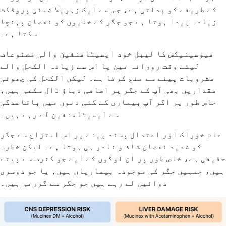
کے طریقے کو بدلتی ہے، جس سے ایک زہریلا ضمنی پروڈکٹ
زیادہ پیدا ہوتا ہے جو جگر کے خلیوں کو نقصان پہنچا
سکتا ہے۔
میوسینیکس کا لیبل خود ایسیٹامنفین والی مصنوعات
لیتے وقت روزانہ تین یا اس سے زیادہ الکحل والے
مشروبات پینے سے منع کرتا ہے۔ لیکن الکحل کی چھوٹی
مقداریں بھی آپ کے جگر پر اضافی دباؤ ڈال سکتی ہیں،
خاص طور پر اگر آپ بیماری کے کئی دنوں میں باقاعدگی
سے ایسیٹامنفین لے رہے ہیں۔
عام خوراک اور اعتدال پسند پینے پر اس امتزاج سے جگر
کو شدید نقصان شاذ و نادر ہی ہوتا ہے۔ لیکن خطرہ
حقیقی ہے، خاص طور پر ان لوگوں کے لیے جو کثرت سے پیتے
ہیں، جنہیں جگر کی موجودہ بیماریاں ہیں، یا جو دوسری
دوائیں لے رہے ہیں جو جگر سے گزرتی ہیں۔