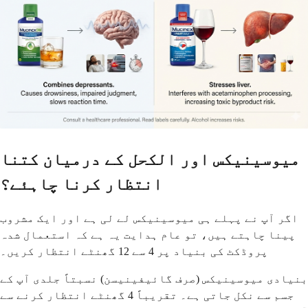
میوسینیکس اور الکحل کے درمیان کتنا
انتظار کرنا چاہئے؟
اگر آپ نے پہلے ہی میوسینیکس لے لی ہے اور ایک مشروب
پینا چاہتے ہیں، تو عام ہدایت یہ ہے کہ استعمال شدہ
پروڈکٹ کی بنیاد پر 4 سے 12 گھنٹے انتظار کریں۔
بنیادی میوسینیکس (صرف گائیفینیسن) نسبتاً جلدی آپ کے
جسم سے نکل جاتی ہے۔ تقریباً 4 گھنٹے انتظار کرنے سے