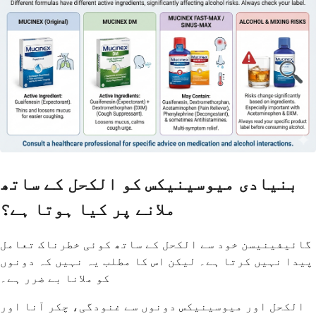
بنیادی میوسینیکس کو الکحل کے ساتھ
ملانے پر کیا ہوتا ہے؟
گائیفینیسن خود سے الکحل کے ساتھ کوئی خطرناک تعامل
پیدا نہیں کرتا ہے۔ لیکن اس کا مطلب یہ نہیں کہ دونوں
کو ملانا بے ضرر ہے۔
الکحل اور میوسینیکس دونوں سے غنودگی، چکر آنا اور