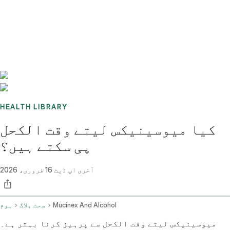
Benchmarks
Stories
FAQ
Sign up / Log in
HEALTH LIBRARY
کیا میوسینیکس لیتے وقت الکحل
پی سکتے ہیں؟
آخری اپ ڈیٹ
16 فروری، 2026
Mucinex And Alcohol
صحت بلاگ
ہوم
میوسینیکس لیتے وقت الکحل سے پرہیز کرنا بہتر ہے۔