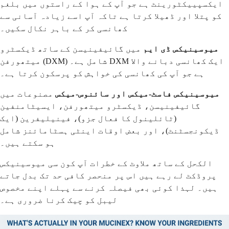
ایکسپییکٹورینٹ ہے جو آپ کے ہوا کے راستوں میں بلغم
کو پتلا اور ڈھیلا کرتا ہے تاکہ آپ اسے زیادہ آسانی سے
کھانسی کر کے باہر نکال سکیں۔
میوسینیکس ڈی ایم
میں گائیفینیسن کے ساتھ ڈیکسٹرو
میتھورفن (DXM) شامل ہے۔ DXM ایک کھانسی دبانے والا
ہے جو آپ کی کھانسی کی خواہش کو پرسکون کرتا ہے۔
میوسینیکس فاسٹ-میکس اور سائنوس-میکس
مصنوعات میں
گائیفینیسن، ڈیکسٹرو میتھورفن، ایسیٹامنفین
(ٹائلینول کا فعال جزو)، فینیلیفرین (ایک
ڈیکونجسٹنٹ)، اور بعض اوقات اینٹی ہسٹامائنز شامل
ہو سکتے ہیں۔
الکحل کے ساتھ ملاوٹ کے خطرات آپ کون سی میوسینیکس
پروڈکٹ لے رہے ہیں اس پر منحصر کافی حد تک بدل جاتے
ہیں۔ لہذا کوئی بھی فیصلہ کرنے سے پہلے اپنے مخصوص
لیبل کو چیک کرنا ضروری ہے۔