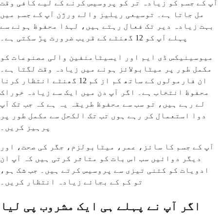
آپ کے جسم کو زیادہ تر کو پروسیس کرنے کے لیے کافی وقت
مل جاتا ہے۔ توسیعی ریلیز والے ورژن آپ کے جسم میں
بہت زیادہ دیر تک فعال رہتے ہیں، لہذا محفوظ ہونے سے
پہلے آپ کو 12 گھنٹے کے قریب ضرورت پڑ سکتی ہے۔
میوسینیکس ڈی ایم اور ایسیٹامنفین والی مصنوعات کو
مکمل طور پر میٹابولائز ہونے میں زیادہ وقت لگتا ہے۔
ان فارمولوں کے ساتھ کم از کم 12 گھنٹے انتظار کرنا
محفوظ انتخاب ہے۔ اگر آپ دن میں ایک سے زیادہ خوراک
لے رہے ہیں، تو سب سے محفوظ طریقہ یہ ہے کہ جب تک آپ
دوا استعمال کر رہے ہوں تب تک الکحل سے مکمل طور پر
پرہیز کریں۔
آپ کے جسم کا سائز، عمر، میٹابولزم، جگر کی صحت، اور
دیگر دوائیں سب اس بات کو متاثر کرتی ہیں کہ آپ ان
ادویات کو کتنی تیزی سے پروسیس کرتے ہیں۔ جب شک ہو،
تو کم کے بجائے زیادہ انتظار کریں۔
اگر آپ نے پہلے ہی ایک مشروب پی لیا