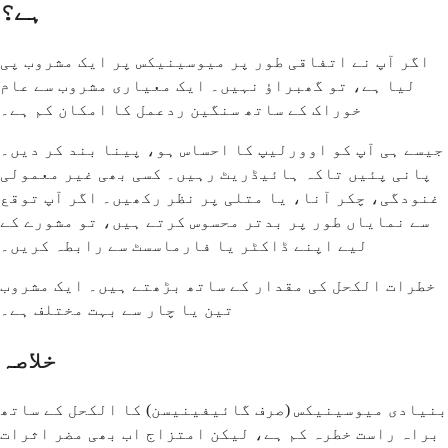
ہے؟
اگر آپ نے اتفاقی طور پر میوسینیکس پر ایک مشروب پی
لیا ہے، تو گھبراؤ نہیں۔ ایک معیاری مشروب سے عام
خوراک کے ساتھ سنگین ردعمل کا امکان کم ہے۔
جیسے ہی آپ کو اوورلیپ کا احساس ہو، پینا بند کر دیں۔
پانی پئیں تاکہ ہائیڈریٹ رہیں۔ کسی بھی غیر معمولی
غنودگی، چکر آنا، یا متلی پر نظر رکھیں۔ اگر آپ توقع
سے نمایاں طور پر بدتر محسوس کرتے ہیں، تو مشورے کے
لیے اپنے ڈاکٹر یا فارماسسٹ سے رابطہ کریں۔
خطرات الکحل کی مقدار کے ساتھ بڑھتے ہیں۔ ایک مشروب
تین یا چار سے بہت مختلف ہے۔
خلاصہ
بنیادی میوسینیکس (صرف گائیفینیسن) کا الکحل کے ساتھ
براہ راست خطرہ کم ہے، لیکن امتزاج اب بھی مضر اثرات