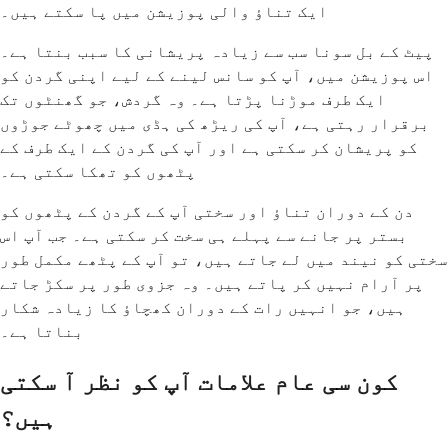
ایک تناؤ والی پوزیشن میں پا سکتے ہیں۔
پیٹ کے بل سونا سب سے زیادہ پریشانی کا سبب بنتا ہے۔
اس پوزیشن میں، آپ کو سانس لینے کے لیے اپنی گردن کو
ایک طرف موڑنا پڑتا ہے۔ وہ گردش، جو گھنٹوں تک
برقرار رہتی ہے، آپ کی ریڑھ کی ہڈی میں چھوٹے جوڑوں
کو پریشان کر سکتی ہے اور آپ کی گردن کے ایک طرف کے
پٹھوں کو تھکا سکتی ہے۔
دن کے دوران تناؤ اور سختی آپ کے گردن کے پٹھوں کو
بستر پر جانے سے پہلے ہی سخت کر سکتی ہے۔ جب آپ اس
سختی کو نیند میں لے جاتے ہیں، تو آپ کے پٹھے مکمل طور
پر آرام نہیں کر پاتے ہیں۔ وہ جزوی طور پر سکڑ جاتے
ہیں، جو انہیں رات کے دوران کھچاؤ کا زیادہ شکار
بناتا ہے۔
کون سی عام علامات آپ کو نظر آ سکتی
ہیں؟