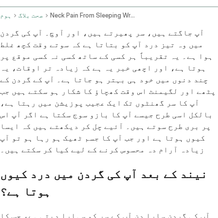
Neck Pain From Sleeping Wrong Remedies And Exercises
صحت بلاگ
ہوم
آپ جاگتے ہیں، سر پھیرتے ہیں، اور آوچ۔ آپ کی گردن
میں وہ تیز درد آپ کو بتاتا ہے کہ سوتے وقت کچھ غلط
ہوا ہے۔ یہ تقریباً ہر کسی کے ساتھ کسی نہ کسی موقع پر
ہوتا ہے، اور اچھی خبر یہ ہے کہ زیادہ تر اوقات، یہ
چند دنوں میں خود ہی بہتر ہو جاتا ہے۔ آپ کے گردن کے
پٹھے اور لگیمنٹ اس وقت کھچاؤ کا شکار ہو سکتے ہیں جب
آپ کا سر گھنٹوں تک ایک عجیب پوزیشن میں رہتا ہے،
بالکل اسی طرح جیسے آپ کا بازو سوج سکتا ہے اگر آپ اس
پر بری طرح سوتے ہیں۔ آئیے چل کر دیکھتے ہیں کہ ایسا
کیوں ہوتا ہے اور جب آپ کا جسم ٹھیک ہو رہا ہو تو آپ
زیادہ آرام دہ محسوس کرنے کے لیے کیا کر سکتے ہیں۔
نیند کے بعد آپ کی گردن میں درد کیوں
ہوتا ہے؟
آپ کی گردن سارا دن آپ کے سر کو سہارا دیتی ہے، جس کا