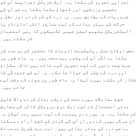
تھراپی تجویز کر سکتا ہے۔ ایک فزیکل تھراپسٹ آپ کو
مخصوص ورزشیں اور کھچاؤ سکھا سکتا ہے جو آپ کی
ضروریات کے مطابق ہوں۔ وہ درد کو کم کرنے اور نقل و
حرکت کو بہتر بنانے کے لیے مساج، الٹراساؤنڈ، یا
الیکٹریکل سٹیمولیشن جیسی تکنیکوں کا بھی استعمال
کر سکتے ہیں۔
بعض اوقات مسل ریلیکسنٹ ادویات کا مختصر کورس مدد کر
سکتا ہے اگر آپ کے پٹھے بہت سخت ہوں۔ یہ عام طور پر
صرف چند دنوں کے لیے تجویز کیے جاتے ہیں تاکہ سکڑاؤ
اور درد کے چکر کو توڑا جا سکے۔ وہ آپ کو غنودگی کا
شکار کر سکتے ہیں، لہذا وہ عام طور پر سونے کے وقت لیے
جاتے ہیں۔
کچھ معاملات میں، صحت کی دیکھ بھال کرنے والا قلیل
مدتی استعمال کے لیے ایک نرم سرویکل کالر کی سفارش
کر سکتا ہے۔ یہ پورے دن پہننے کے لیے نہیں ہے، لیکن یہ
ان سرگرمیوں کے دوران آپ کی گردن کو کچھ آرام دے سکتا
ہے جو درد کو بدتر بناتی ہیں۔ اسے بہت طویل عرصے تک
پہننے سے آپ کے گردن کے پٹھے کمزور ہو سکتے ہیں، لہذا