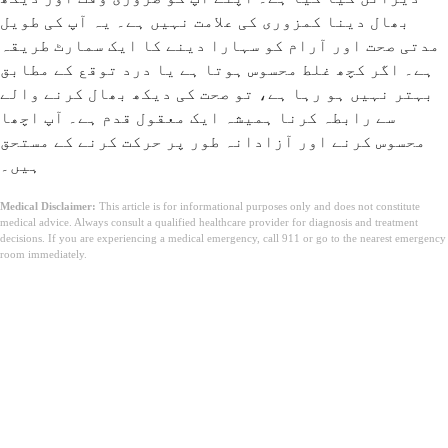
بھال دینا کمزوری کی علامت نہیں ہے۔ یہ آپ کی طویل
مدتی صحت اور آرام کو سہارا دینے کا ایک سمارٹ طریقہ
ہے۔ اگر کچھ غلط محسوس ہوتا ہے یا درد توقع کے مطابق
بہتر نہیں ہو رہا ہے، تو صحت کی دیکھ بھال کرنے والے
سے رابطہ کرنا ہمیشہ ایک معقول قدم ہے۔ آپ اچھا
محسوس کرنے اور آزادانہ طور پر حرکت کرنے کے مستحق
ہیں۔
Medical Disclaimer:
This article is for informational purposes only and does not constitute
medical advice. Always consult a qualified healthcare provider for diagnosis and treatment
decisions. If you are experiencing a medical emergency, call 911 or go to the nearest emergency
room immediately.