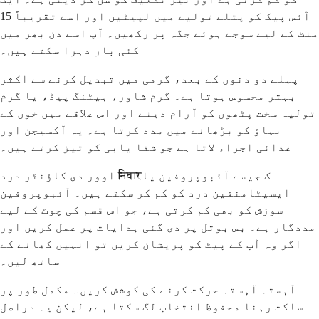
آئس پیک کو پتلے تولیے میں لپیٹیں اور اسے تقریباً 15
منٹ کے لیے سوجے ہوئے جگہ پر رکھیں۔ آپ اسے دن بھر میں
کئی بار دہرا سکتے ہیں۔
پہلے دو دنوں کے بعد، گرمی میں تبدیل کرنے سے اکثر
بہتر محسوس ہوتا ہے۔ گرم شاور، ہیٹنگ پیڈ، یا گرم
تولیہ سخت پٹھوں کو آرام دینے اور اس علاقے میں خون کے
بہاؤ کو بڑھانے میں مدد کرتا ہے۔ یہ آکسیجن اور
غذائی اجزاء لاتا ہے جو شفا یابی کو تیز کرتے ہیں۔
اوور دی کاؤنٹر درد निवारک جیسے آئبوپروفین یا
ایسیٹامنفین درد کو کم کر سکتے ہیں۔ آئبوپروفین
سوزش کو بھی کم کرتی ہے، جو اس قسم کی چوٹ کے لیے
مددگار ہے۔ بس بوتل پر دی گئی ہدایات پر عمل کریں اور
اگر وہ آپ کے پیٹ کو پریشان کریں تو انہیں کھانے کے
ساتھ لیں۔
آہستہ آہستہ حرکت کرنے کی کوشش کریں۔ مکمل طور پر
ساکت رہنا محفوظ انتخاب لگ سکتا ہے، لیکن یہ دراصل