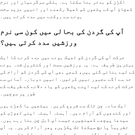
اکڑن کو بدتر بنا سکتا ہے۔ ہلکی سرگرمیاں اور نرم
کھچاؤ آپ کے پٹھوں کو ڈھیلا رکھنے اور انہیں مزید سخت
ہونے سے روکنے میں مدد کرتے ہیں۔
آپ کی گردن کی بحالی میں کون سی نرم
ورزشیں مدد کرتی ہیں؟
حرکت آپ کی گردن کو ٹھیک ہونے میں مدد کرنے کا ایک
بہترین طریقہ ہے۔ یہ ورزشیں سست اور کنٹرول شدہ ہونے
کے لیے بنائی گئی ہیں، کبھی بھی آپ کی گردن کو آرام کی
حد سے آگے مجبور نہیں کرتیں۔ انہیں دوبارہ آسانی سے
حرکت کرنے کے لیے اپنے پٹھوں کو یاد دلانے کے طریقے کے
طور پر سوچیں۔
ایک سادہ چن ٹاک سے شروع کریں۔ بیٹھیں یا کھڑے ہوں
اور کندھوں کو آرام دیں۔ آہستہ آہستہ اپنی ٹھوڑی کو
سیدھا پیچھے کھینچیں، جیسے آپ ڈبل چن بنا رہے ہوں۔
تقریباً پانچ سیکنڈ تک پکڑیں، پھر آرام کریں۔ یہ آپ
کی گردن کے اگلے حصے کے پٹھوں کو مضبوط کرتا ہے اور