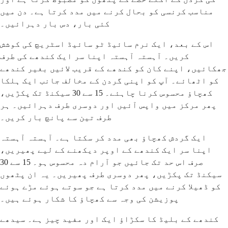
مناسب کرنسی کو بحال کرنے میں مدد کرتا ہے۔ دن میں
کئی بار، دس بار دہرائیں۔
اس کے بعد، ایک نرم سائیڈ ٹو سائیڈ اسٹریچ کی کوشش
کریں۔ آہستہ آہستہ اپنا سر ایک کندھے کی طرف
جھکائیں، اپنے کان کو کندھے کے قریب لائیں بغیر کندھے
کو اٹھائے۔ آپ کو اپنی گردن کے مخالف جانب ایک ہلکا
کھچاؤ محسوس کرنا چاہئے۔ 15 سے 30 سیکنڈ تک پکڑیں،
پھر مرکز میں واپس آئیں اور دوسری طرف دہرائیں۔ ہر
طرف تین سے پانچ بار کریں۔
ایک گردش کھچاؤ بھی مدد کر سکتا ہے۔ آہستہ آہستہ
اپنا سر ایک کندھے کے اوپر دیکھنے کے لیے پھیریں،
صرف اس حد تک جائیں جو آرام دہ محسوس ہو۔ 15 سے 30
سیکنڈ تک پکڑیں، پھر دوسری طرف پھیریں۔ یہ ان پٹھوں
کو ڈھیلا کرنے میں مدد کرتا ہے جو سوتے ہوئے مڑے ہوئے
پوزیشن کی وجہ سے کھچاؤ کا شکار ہوئے ہیں۔
کندھے کے بلیڈ کا سکڑاؤ ایک اور مفید چیز ہے۔ سیدھے