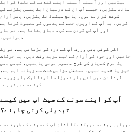
بیٹھیں اور آہستہ آہستہ اپنے کندھے کے بلیڈ کو ایک
ساتھ سکڑیں، جیسے آپ ان کے درمیان ایک پنسل پکڑنے کی
کوشش کر رہے ہوں۔ پانچ سیکنڈ تک پکڑیں، پھر آرام
کریں۔ یہ آپ کے اوپری حصے کے پٹھوں کو مضبوط کرتا ہے
اور آپ کی گردن سے کچھ دباؤ ہٹاتا ہے۔ دس بار
دہرائیں۔
اگر کوئی بھی ورزش آپ کے درد کو بڑھاتی ہے، تو رک
جائیں اور خود کو آرام کے لیے مزید وقت دیں۔ یہ حرکات
ایک نرم کھچاؤ کی طرح محسوس ہونی چاہئیں، کبھی بھی
تیز یا شدید نہیں۔ مستقل مزاجی شدت سے زیادہ اہم ہے،
لہذا دن میں کئی بار تھوڑا سا کرنا ایک بار زور سے
کرنے سے بہتر ہے۔
آپ کو اپنے سونے کے سیٹ اپ میں کیسے
تبدیلی کرنی چاہئے؟
دوبارہ ہونے سے روکنے کا آغاز آپ کے سونے کے طریقے سے
ہوتا ہے۔ آپ کے تکیے اور پوزیشن میں چھوٹی ایڈجسٹمنٹ