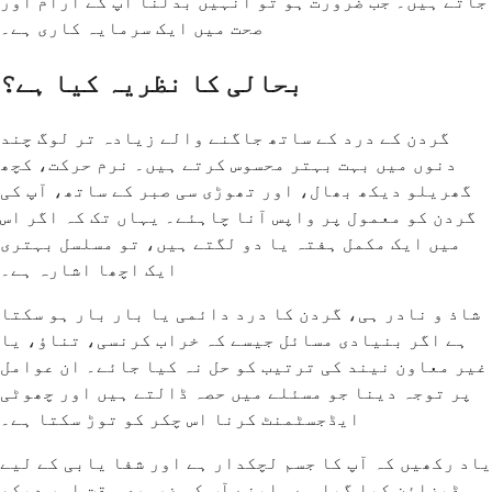
جاتے ہیں۔ جب ضرورت ہو تو انہیں بدلنا آپ کے آرام اور
صحت میں ایک سرمایہ کاری ہے۔
بحالی کا نظریہ کیا ہے؟
گردن کے درد کے ساتھ جاگنے والے زیادہ تر لوگ چند
دنوں میں بہت بہتر محسوس کرتے ہیں۔ نرم حرکت، کچھ
گھریلو دیکھ بھال، اور تھوڑی سی صبر کے ساتھ، آپ کی
گردن کو معمول پر واپس آنا چاہئے۔ یہاں تک کہ اگر اس
میں ایک مکمل ہفتہ یا دو لگتے ہیں، تو مسلسل بہتری
ایک اچھا اشارہ ہے۔
شاذ و نادر ہی، گردن کا درد دائمی یا بار بار ہو سکتا
ہے اگر بنیادی مسائل جیسے کہ خراب کرنسی، تناؤ، یا
غیر معاون نیند کی ترتیب کو حل نہ کیا جائے۔ ان عوامل
پر توجہ دینا جو مسئلے میں حصہ ڈالتے ہیں اور چھوٹی
ایڈجسٹمنٹ کرنا اس چکر کو توڑ سکتا ہے۔
یاد رکھیں کہ آپ کا جسم لچکدار ہے اور شفا یابی کے لیے
ڈیزائن کیا گیا ہے۔ اپنے آپ کو ضروری وقت اور دیکھ