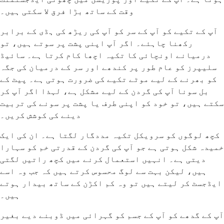
وقت کے ساتھ بڑا فرق لا سکتی ہیں۔
آپ کے تکیے کو آپ کے سر کو آپ کی ریڑھ کی ہڈی کے برابر
رکھنا چاہئے۔ اگر آپ اپنی پشت پر سوتے ہیں، تو
درمیانے اونچائی کا تکیہ اچھا کام کرتا ہے۔ سائیڈ
سلیپرز کو عام طور پر کندھے اور سر کے درمیان کی جگہ
کو بھرنے کے لیے موٹے تکیے کی ضرورت ہوتی ہے۔ پیٹ کے
بل سونا آپ کی گردن کے لیے مشکل ہے، لہذا اگر آپ کر
سکتے ہیں، تو خود کو اپنی طرف یا پشت پر سونے کی تربیت
دینے کی کوشش کریں۔
کچھ لوگوں کو سرویکل تکیہ مددگار لگتا ہے۔ ان کی ایک
خمیدہ شکل ہوتی ہے جو آپ کی گردن کے قدرتی خم کو سہارا
دیتی ہے۔ انہیں استعمال کرنے میں کچھ راتیں لگتی
ہیں، لیکن بہت سے لوگ محسوس کرتے ہیں کہ جب وہ اسے
ایڈجسٹ کر لیتے ہیں تو وہ کم اکڑن کے ساتھ بیدار ہوتے
ہیں۔
آپ کے گدھے کو آپ کے جسم کو گہرائی میں ڈوبنے دیے بغیر