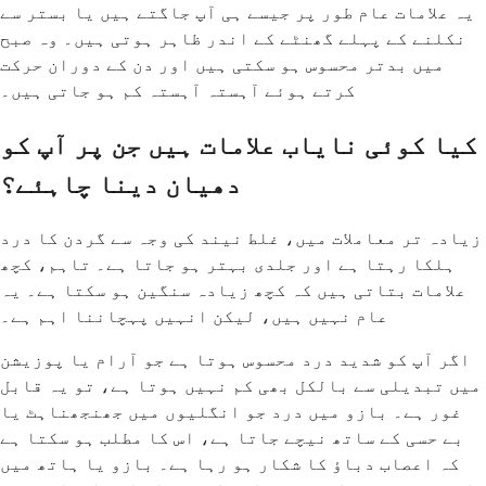
یہ علامات عام طور پر جیسے ہی آپ جاگتے ہیں یا بستر سے
نکلنے کے پہلے گھنٹے کے اندر ظاہر ہوتی ہیں۔ وہ صبح
میں بدتر محسوس ہو سکتی ہیں اور دن کے دوران حرکت
کرتے ہوئے آہستہ آہستہ کم ہو جاتی ہیں۔
کیا کوئی نایاب علامات ہیں جن پر آپ کو
دھیان دینا چاہئے؟
زیادہ تر معاملات میں، غلط نیند کی وجہ سے گردن کا درد
ہلکا رہتا ہے اور جلدی بہتر ہو جاتا ہے۔ تاہم، کچھ
علامات بتاتی ہیں کہ کچھ زیادہ سنگین ہو سکتا ہے۔ یہ
عام نہیں ہیں، لیکن انہیں پہچاننا اہم ہے۔
اگر آپ کو شدید درد محسوس ہوتا ہے جو آرام یا پوزیشن
میں تبدیلی سے بالکل بھی کم نہیں ہوتا ہے، تو یہ قابل
غور ہے۔ بازو میں درد جو انگلیوں میں جھنجھناہٹ یا
بے حسی کے ساتھ نیچے جاتا ہے، اس کا مطلب ہو سکتا ہے
کہ اعصاب دباؤ کا شکار ہو رہا ہے۔ بازو یا ہاتھ میں