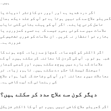
ہیں۔
اگر درد شدید ہے اور اوور دی کاؤنٹر ادویات یا
گھریلو علاج سے کم نہیں ہوتا ہے تو آپ کو جلد دیکھ بھال
حاصل کرنی چاہئے۔ اگر آپ کو پہلے بتائی گئی نایاب
علامات میں سے کوئی بھی، جیسے کہ بے حسی، کمزوری، یا
بخار، تو انتظار نہ کریں۔ ان علامات کو فوری تشخیص کی
ضرورت ہے۔
اگر ڈاکٹر کو کچھ سادہ کھچاؤ سے زیادہ کچھ ہونے کا
شبہ ہو تو وہ آپ کی گردن کا معائنہ کر سکتے ہیں، آپ کے
علامات کے بارے میں پوچھ سکتے ہیں، اور کبھی کبھار
امیجنگ ٹیسٹ کا حکم دے سکتے ہیں۔ تاہم، زیادہ تر
معاملات میں، معائنہ اور آپ کی وضاحت کہ کیا ہوا، علاج
کی رہنمائی کے لیے کافی ہے۔
دیگر کون سے علاج مدد کر سکتے ہیں؟
اگر گھریلو علاج کافی نہیں ہیں، تو آپ کا ڈاکٹر فزیکل