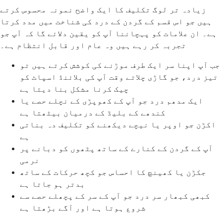
زیادہ تر لوگ تکلیف کا ایک واضح نمونہ محسوس کرتے
ہیں جو اس قسم کے گردن کے درد کی شناخت میں مدد کرتا
ہے۔ ان علامات کو پہچاننا آپ کو یقین دلائے گا کہ آپ جو
تجربہ کر رہے ہیں وہ عام اور قابل انتظام ہے۔
جب آپ اپنا سر ایک طرف موڑنے کی کوشش کرتے ہیں تو
تیز درد، جو گاڑی چلاتے وقت آپ کی بلائنڈ اسپاٹ کو
چیک کرنا مشکل بنا دیتا ہے
ایک مدھم درد جو آپ کے کھوپڑی کے نچلے حصے یا
کندھے کے بلیڈ کے درمیان بیٹھتا ہے
اکڑن جو اوپر یا نیچے دیکھنے کو تکلیف دہ بناتی
ہے
آپ کے گردن کے کنارے کے ساتھ پٹھوں کو دبانے پر
نرمی
جکڑن یا کھینچ کا احساس جو کچھ حرکات کے ساتھ
بدتر ہو جاتا ہے
کبھی کبھار سر درد جو آپ کے سر کے پچھلے حصے سے
شروع ہوتا ہے اور آگے بڑھتا ہے