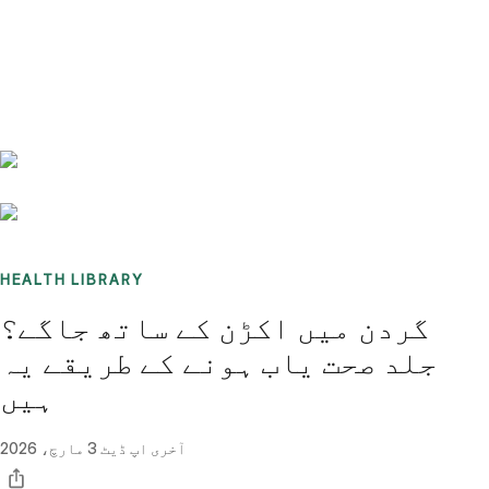
Benchmarks
Stories
FAQ
Sign up / Log in
HEALTH LIBRARY
گردن میں اکڑن کے ساتھ جاگے؟
جلد صحت یاب ہونے کے طریقے یہ
ہیں
آخری اپ ڈیٹ
3 مارچ، 2026