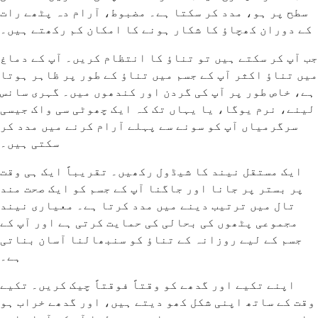
سطح پر ہو، مدد کر سکتا ہے۔ مضبوط، آرام دہ پٹھے رات
کے دوران کھچاؤ کا شکار ہونے کا امکان کم رکھتے ہیں۔
جب آپ کر سکتے ہیں تو تناؤ کا انتظام کریں۔ آپ کے دماغ
میں تناؤ اکثر آپ کے جسم میں تناؤ کے طور پر ظاہر ہوتا
ہے، خاص طور پر آپ کی گردن اور کندھوں میں۔ گہری سانس
لینے، نرم یوگا، یا یہاں تک کہ ایک چھوٹی سی واک جیسی
سرگرمیاں آپ کو سونے سے پہلے آرام کرنے میں مدد کر
سکتی ہیں۔
ایک مستقل نیند کا شیڈول رکھیں۔ تقریباً ایک ہی وقت
پر بستر پر جانا اور جاگنا آپ کے جسم کو ایک صحت مند
تال میں ترتیب دینے میں مدد کرتا ہے۔ معیاری نیند
مجموعی پٹھوں کی بحالی کی حمایت کرتی ہے اور آپ کے
جسم کے لیے روزانہ کے تناؤ کو سنبھالنا آسان بناتی
ہے۔
اپنے تکیے اور گدھے کو وقتاً فوقتاً چیک کریں۔ تکیے
وقت کے ساتھ اپنی شکل کھو دیتے ہیں، اور گدھے خراب ہو