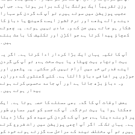
وزن تقریباً ایک بولنگ بال کے برابر ہوتا ہے۔ جب آپ
عجیب پوزیشن میں سوتے ہیں، تو آپ کے گردن کو سہارا
دینے والے پٹھے اور نرم ٹشوز ایسے کھینچ یا دباؤ کا
شکار ہو جاتے ہیں جن کے وہ عادی نہیں ہوتے۔ یہ چھوٹے
کھچاؤ پیدا کرتا ہے جو اکڑن اور تکلیف کا باعث بنتے
ہیں۔
آپ کا تکیہ یہاں ایک بڑا کردار ادا کرتا ہے۔ اگر یہ
بہت اونچا، بہت چپٹا، یا بہت سخت ہے، تو آپ کی گردن
اپنے قدرتی خم میں آرام نہیں کر سکتی۔ یہ پٹھوں اور
جوڑوں پر اضافی دباؤ ڈالتا ہے۔ کئی گھنٹوں کے دوران،
وہ دباؤ بڑھ جاتا ہے اور آپ جامد محسوس کرتے ہوئے
بیدار ہوتے ہیں۔
بعض اوقات آپ کا گدہ بھی مسئلے کا حصہ ہوتا ہے۔ ایک
جھکتا ہوا یا بہت نرم گدہ آپ کے جسم کو غیر مساوی طور
پر ڈوبنے دیتا ہے، جو آپ کے گردن کی سیدھ کو بگاڑ دیتا
ہے۔ یہاں تک کہ اگر آپ اچھی پوزیشن میں رات شروع کرتے
ہیں، تو آپ مختلف نیند کے مراحل سے گزرتے ہوئے خود کو