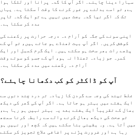
سہارا دینا چاہئے۔ اگر آپ کا گدہ پرانا اور لٹکا ہوا
ہے، تو اسے بدلنے پر غور کرنے کا وقت آ سکتا ہے۔ یہاں
تک کہ اگر نیا گدہ بجٹ میں نہیں ہے تو ایک گدہ ٹاپر
مدد کر سکتا ہے۔
اپنی سونے کی جگہ کو آرام دہ درجہ حرارت پر رکھنے کی
کوشش کریں۔ اگر آپ بہت ٹھنڈے ہو جاتے ہیں، تو آپ کے
پٹھے رات بھر سخت ہو سکتے ہیں۔ ایک گرم کمبل اور ایک
کمرہ جو زیادہ ٹھنڈا نہ ہو، آپ کے جسم کو سوتے وقت
آرام دہ رکھنے میں مدد کر سکتا ہے۔
آپ کو ڈاکٹر کو کب دکھانا چاہئے؟
غلط نیند کی وجہ سے گردن کا زیادہ تر درد چند دنوں سے
ایک ہفتے میں بہتر ہو جاتا ہے۔ اگر آپ کی گھر کی دیکھ
بھال کے تقریباً ایک ہفتے بعد یہ بہتر نہیں ہو رہا ہے،
تو صحت کی دیکھ بھال کرنے والے سے رابطہ کرنا سمجھ
میں آتا ہے۔ وہ یقینی بنا سکتے ہیں کہ کچھ اور نہیں ہو
رہا ہے اور ضرورت پڑنے پر اضافی علاج تجویز کر سکتے