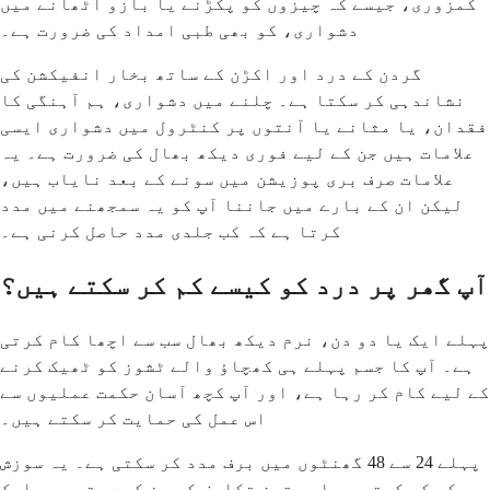
کمزوری، جیسے کہ چیزوں کو پکڑنے یا بازو اٹھانے میں
دشواری، کو بھی طبی امداد کی ضرورت ہے۔
گردن کے درد اور اکڑن کے ساتھ بخار انفیکشن کی
نشاندہی کر سکتا ہے۔ چلنے میں دشواری، ہم آہنگی کا
فقدان، یا مثانے یا آنتوں پر کنٹرول میں دشواری ایسی
علامات ہیں جن کے لیے فوری دیکھ بھال کی ضرورت ہے۔ یہ
علامات صرف بری پوزیشن میں سونے کے بعد نایاب ہیں،
لیکن ان کے بارے میں جاننا آپ کو یہ سمجھنے میں مدد
کرتا ہے کہ کب جلدی مدد حاصل کرنی ہے۔
آپ گھر پر درد کو کیسے کم کر سکتے ہیں؟
پہلے ایک یا دو دن، نرم دیکھ بھال سب سے اچھا کام کرتی
ہے۔ آپ کا جسم پہلے ہی کھچاؤ والے ٹشوز کو ٹھیک کرنے
کے لیے کام کر رہا ہے، اور آپ کچھ آسان حکمت عملیوں سے
اس عمل کی حمایت کر سکتے ہیں۔
پہلے 24 سے 48 گھنٹوں میں برف مدد کر سکتی ہے۔ یہ سوزش
کو کم کرتی ہے اور تیز تکلیف کو سن کر دیتی ہے۔ ایک