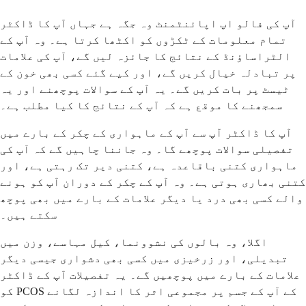
آپ کی فالو اپ اپائنٹمنٹ وہ جگہ ہے جہاں آپ کا ڈاکٹر
تمام معلومات کے ٹکڑوں کو اکٹھا کرتا ہے۔ وہ آپ کے
الٹراساؤنڈ کے نتائج کا جائزہ لیں گے، آپ کی علامات
پر تبادلہ خیال کریں گے، اور کیے گئے کسی بھی خون کے
ٹیسٹ پر بات کریں گے۔ یہ آپ کے سوالات پوچھنے اور یہ
سمجھنے کا موقع ہے کہ آپ کے نتائج کا کیا مطلب ہے۔
آپ کا ڈاکٹر آپ سے آپ کے ماہواری کے چکر کے بارے میں
تفصیلی سوالات پوچھے گا۔ وہ جاننا چاہیں گے کہ آپ کی
ماہواری کتنی باقاعدہ ہے، کتنی دیر تک رہتی ہے، اور
کتنی بھاری ہوتی ہے۔ وہ آپ کے چکر کے دوران آپ کو ہونے
والے کسی بھی درد یا دیگر علامات کے بارے میں بھی پوچھ
سکتے ہیں۔
اگلا، وہ بالوں کی نشوونما، کیل مہاسے، وزن میں
تبدیلی، اور زرخیزی میں کسی بھی دشواری جیسی دیگر
علامات کے بارے میں پوچھیں گے۔ یہ تفصیلات آپ کے ڈاکٹر
کو PCOS کے آپ کے جسم پر مجموعی اثر کا اندازہ لگانے