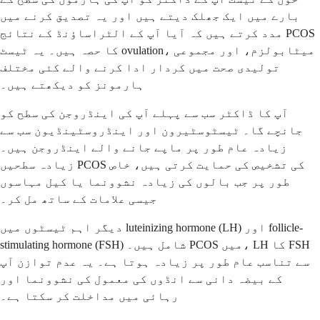
بارے میں ایک جھلک دیتے ہیں اور یہ تصدیق کرنے میں
مدد کرتے ہیں کہ آیا آپ کے الٹراساؤنڈ کے نتائج PCOS
کا حصہ ہیں۔ یہ ٹیسٹ ovulation، میٹابولزم، اور مجموعی
تولیدی صحت میں کردار ادا کرنے والے کئی مختلف
ہارمونز کو دیکھتے ہیں۔
آپ کا ڈاکٹر سب سے پہلے آپ کی اینڈروجن کی سطح کو
جانچے گا۔ ٹیسٹوسٹیرون اور اینڈروسٹینڈیون سب سے
زیادہ عام طور پر ماپے جانے والے اینڈروجن ہیں۔
زیادہ سطحیں PCOS کی تشخیص کی حمایت کرتی ہیں، خاص
طور پر جب بالوں کی زیادہ نشوونما یا کیل مہاسوں
جیسی علامات کے ساتھ مل کر۔
دیگر اہم ٹیسٹوں میں luteinizing hormone (LH) اور follicle-
stimulating hormone (FSH) شامل ہیں۔ PCOS میں، LH کا FSH
سے تناسب عام طور پر زیادہ ہوتا ہے۔ یہ عدم توازن آپ
کے بیضہ دانی سے انڈوں کی معمول کی نشوونما اور
رہائی میں مداخلت کر سکتا ہے۔