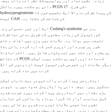
زیادہ نشوونما، اور پولیسیسٹک نظر آنے والے بیضہ
دانی ہو سکتے ہیں، بالکل PCOS کی طرح۔ 17-
hydroxyprogesterone کی پیمائش کرنے والا ایک مخصوص خون کا
ٹیسٹ CAH کی شناخت کر سکتا ہے۔
ایک اور غیر معمولی وجہ Cushing's syndrome ہے، جو
کورٹیسول کی زیادہ سطحوں کے طویل مدتی نمائش کے
نتیجے میں ہوتا ہے۔ علامات میں وزن میں اضافہ، خاص
طور پر چہرے اور اوپری کمر کے ارد گرد، ہائی بلڈ
پریشر، اور جلد میں تبدیلیاں شامل ہیں۔ الٹراساؤنڈ
کے نتائج PCOS کے ساتھ اوورلیپ ہو سکتے ہیں، لیکن
دیگر علامات اور خصوصی کورٹیسول ٹیسٹ ان دونوں کو الگ
کرنے میں مدد کرتے ہیں۔
اینڈروجن پیدا کرنے والے ٹیومر بہت نایاب لیکن
سنگین ہیں۔ بیضہ دانی یا ایڈرینل غدود میں یہ ٹیومر
بڑی مقدار میں اینڈروجن پیدا کرتے ہیں، جس سے شدید
کیل مہاسے، آواز کا گہرا ہونا، یا بالوں کی نمایاں
نشوونما جیسی علامات تیزی سے شروع ہو جاتی ہیں۔
انتہائی زیادہ اینڈروجن کی سطح دکھانے والے خون کے