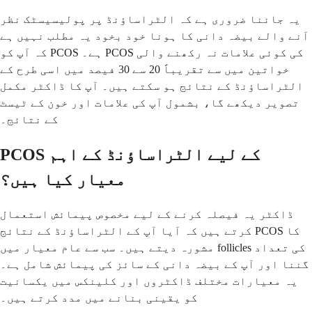
یہ جاننا ضروری ہے کہ الٹراساؤنڈ پر پولیسیسٹک نظر
آنے والے بیضہ دانی کا ہونا خود بخود یہ مطلب نہیں ہے
کہ آپ کو PCOS ہے۔ PCOS کی کوئی علامات نہ رکھنے والی
خواتین میں سے تقریباً 20 سے 30 فیصد میں اسی طرح کے
الٹراساؤنڈ کے نتائج ہو سکتے ہیں۔ آپ کا ڈاکٹر مکمل
تصویر دیکھے گا، بشمول آپ کی علامات اور خون کے ٹیسٹ
کے نتائج۔
PCOS کے لیے الٹراساؤنڈ کے اہم
معیار کیا ہیں؟
ڈاکٹر یہ فیصلہ کرنے کے لیے مخصوص پیمائش استعمال
کرتے ہیں کہ آیا آپ کے الٹراساؤنڈ کے نتائج PCOS کا
مشورہ دیتے ہیں۔ سب سے عام معیار میں follicles کی تعداد
گننا اور آپ کے بیضہ دانی کے سائز کی پیمائش شامل ہے۔
یہ معیارات مختلف ڈاکٹروں اور کلینکس میں یکسانیت
کو یقینی بنانے میں مدد کرتے ہیں۔