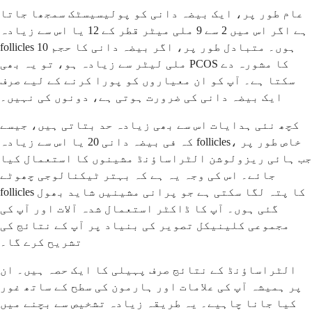
عام طور پر، ایک بیضہ دانی کو پولیسیسٹک سمجھا جاتا
ہے اگر اس میں 2 سے 9 ملی میٹر قطر کے 12 یا اس سے زیادہ
follicles ہوں۔ متبادل طور پر، اگر بیضہ دانی کا حجم 10
ملی لیٹر سے زیادہ ہو، تو یہ بھی PCOS کا مشورہ دے
سکتا ہے۔ آپ کو ان معیاروں کو پورا کرنے کے لیے صرف
ایک بیضہ دانی کی ضرورت ہوتی ہے، دونوں کی نہیں۔
کچھ نئی ہدایات اس سے بھی زیادہ حد بتاتی ہیں، جیسے
کہ فی بیضہ دانی 20 یا اس سے زیادہ follicles، خاص طور پر
جب ہائی ریزولوشن الٹراساؤنڈ مشینوں کا استعمال کیا
جائے۔ اس کی وجہ یہ ہے کہ بہتر ٹیکنالوجی چھوٹے
follicles کا پتہ لگا سکتی ہے جو پرانی مشینیں شاید بھول
گئی ہوں۔ آپ کا ڈاکٹر استعمال شدہ آلات اور آپ کی
مجموعی کلینیکل تصویر کی بنیاد پر آپ کے نتائج کی
تشریح کرے گا۔
الٹراساؤنڈ کے نتائج صرف پہیلی کا ایک حصہ ہیں۔ ان
پر ہمیشہ آپ کی علامات اور ہارمون کی سطح کے ساتھ غور
کیا جانا چاہیے۔ یہ طریقہ زیادہ تشخیص سے بچنے میں