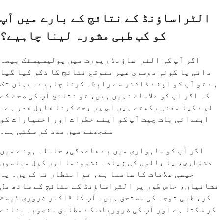
الٹراساؤنڈ کے نتائج کے بارے میں آپ
کو کب طبی مشورہ لینا چاہیے؟
اگر آپ کی الٹراساؤنڈ رپورٹ میں پولیسیسٹک بیضہ
دانی یا کوئی دوسری غیر متوقع نتائج کا ذکر کیا گیا
ہے تو آپ کو اپنے ڈاکٹر سے رابطہ کرنا چاہیے۔ یہاں تک
کہ اگر آپ کو علامات نہیں ہیں، تو نتائج آپ کی صحت کے
لیے کیا معنی رکھتے ہیں اس پر بحث کرنا قابل قدر ہے۔
ابتدائی بات چیت آپ کو اپنے خطرات اور اختیارات کو
سمجھنے میں مدد کر سکتی ہے۔
اگر آپ کو ماہواری میں بے قاعدگی، حاملہ ہونے میں
دشواری، یا بالوں کی زیادہ نشوونما اور کیل مہاسوں
جیسی علامات کا سامنا ہے، تو انتظار نہ کریں۔ یہ
نشانیاں، خاص طور پر الٹراساؤنڈ کے نتائج کے ساتھ مل
کر، طبی توجہ کی مستحق ہیں۔ آپ کا ڈاکٹر ضروری ٹیسٹ
کر سکتا ہے اور آپ کی ضروریات کے مطابق منصوبہ بنانے