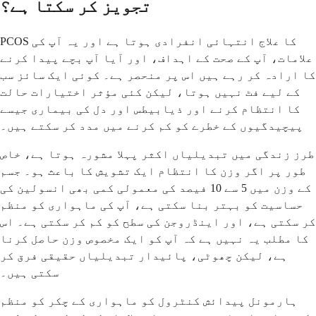
تجویز کر سکتا ہے؟
PCOS کا علاج انتہائی انفرادی ہوتا ہے اور یہ آپ کی
علامات، آپ کے صحت کے اہداف، اور آیا آپ بچے پیدا کرنے
کا ارادہ کر رہے ہیں اس پر منحصر ہے۔ کوئی ایک سائز سب
کے لیے فٹ نہیں ہوتا، لیکن کئی مؤثر اختیارات حالت
کا انتظام کرنے اور ذیابیطس اور دل کی بیماری جیسے
پیچیدگیوں کے خطرے کو کم کرنے میں مدد کر سکتے ہیں۔
طرز زندگی میں تبدیلیاں اکثر پہلا مشورہ ہوتا ہے، خاص
طور پر اگر وزن کا انتظام ایک تشویش کا باعث ہو۔ جسم
کے وزن میں 5 سے 10 فیصد کی معمولی کمی بھی انسولین کی
حساسیت کو بہتر بنا سکتی ہے، آپ کی ماہواری کو منظم
کر سکتی ہے، اور اینڈروجن کی سطح کو کم کر سکتی ہے۔ اس
کا مطلب یہ نہیں ہے کہ آپ کو ایک مخصوص وزن حاصل کرنا
ہے، لیکن چھوٹی، پائیدار تبدیلیاں حقیقی فرق کر
سکتی ہیں۔
ہارمونل پیدائش کنٹرول کو ماہواری کے چکر کو منظم