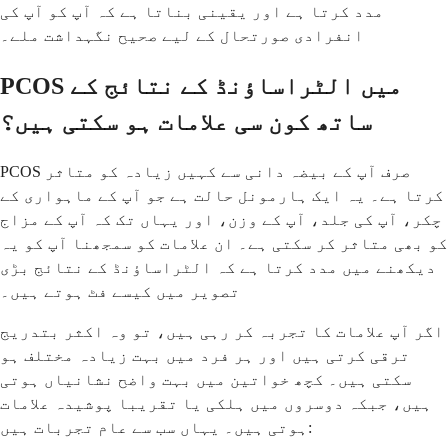
مدد کرتا ہے اور یقینی بناتا ہے کہ آپ کو آپ کی
انفرادی صورتحال کے لیے صحیح نگہداشت ملے۔
PCOS میں الٹراساؤنڈ کے نتائج کے
ساتھ کون سی علامات ہو سکتی ہیں؟
PCOS صرف آپ کے بیضہ دانی سے کہیں زیادہ کو متاثر
کرتا ہے۔ یہ ایک ہارمونل حالت ہے جو آپ کے ماہواری کے
چکر، آپ کی جلد، آپ کے وزن، اور یہاں تک کہ آپ کے مزاج
کو بھی متاثر کر سکتی ہے۔ ان علامات کو سمجھنا آپ کو یہ
دیکھنے میں مدد کرتا ہے کہ الٹراساؤنڈ کے نتائج بڑی
تصویر میں کیسے فٹ ہوتے ہیں۔
اگر آپ علامات کا تجربہ کر رہی ہیں، تو وہ اکثر بتدریج
ترقی کرتی ہیں اور ہر فرد میں بہت زیادہ مختلف ہو
سکتی ہیں۔ کچھ خواتین میں بہت واضح نشانیاں ہوتی
ہیں، جبکہ دوسروں میں ہلکی یا تقریبا پوشیدہ علامات
ہوتی ہیں۔ یہاں سب سے عام تجربات ہیں: