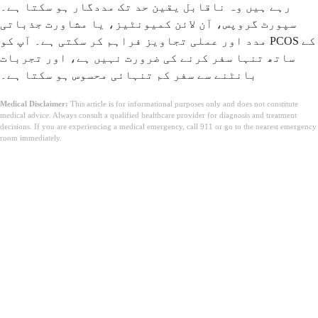
رہے ہیں وہ ناقابل یقین حد تک مددگار ہو سکتا ہے۔
سپورٹ گروپس، آن لائن کمیونٹیز، یا مشاورت جذباتی
مدد اور عملی تجاویز فراہم کر سکتی ہے۔ آپ کو PCOS کے
ساتھ تنہا سفر کرنے کی ضرورت نہیں ہے، اور تجربات
بانٹنے سے سفر کم تنہائی محسوس ہو سکتا ہے۔
Medical Disclaimer:
This article is for informational purposes only and does not constitute
medical advice. Always consult a qualified healthcare provider for diagnosis and treatment
decisions. If you are experiencing a medical emergency, call 911 or go to the nearest emergency
room immediately.