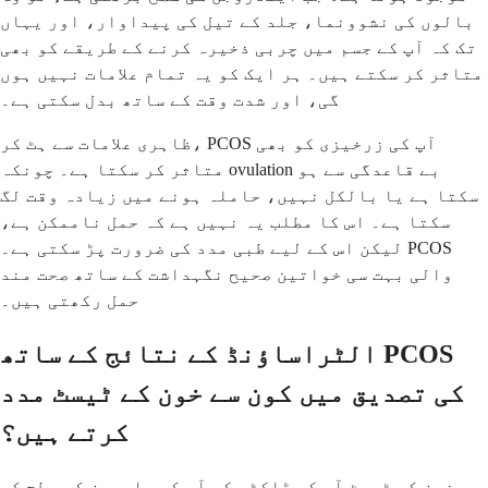
بالوں کی نشوونما، جلد کے تیل کی پیداوار، اور یہاں
تک کہ آپ کے جسم میں چربی ذخیرہ کرنے کے طریقے کو بھی
متاثر کر سکتے ہیں۔ ہر ایک کو یہ تمام علامات نہیں ہوں
گی، اور شدت وقت کے ساتھ بدل سکتی ہے۔
ظاہری علامات سے ہٹ کر، PCOS آپ کی زرخیزی کو بھی
متاثر کر سکتا ہے۔ چونکہ ovulation بے قاعدگی سے ہو
سکتا ہے یا بالکل نہیں، حاملہ ہونے میں زیادہ وقت لگ
سکتا ہے۔ اس کا مطلب یہ نہیں ہے کہ حمل ناممکن ہے،
لیکن اس کے لیے طبی مدد کی ضرورت پڑ سکتی ہے۔ PCOS
والی بہت سی خواتین صحیح نگہداشت کے ساتھ صحت مند
حمل رکھتی ہیں۔
الٹراساؤنڈ کے نتائج کے ساتھ PCOS
کی تصدیق میں کون سے خون کے ٹیسٹ مدد
کرتے ہیں؟
خون کے ٹیسٹ آپ کے ڈاکٹر کو آپ کی ہارمون کی سطح کے