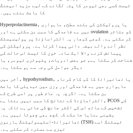
ٹیسٹ کسی بھی ٹیومر کا پتہ لگانے کے لیے مزید امیجنگ
کا باعث بنتے ہیں۔
Hyperprolactinemia، یا پرولیکٹن کی بلند سطح، ماہواری
میں بے قاعدگی کا سبب بن سکتی ہے اور ovulation کو متاثر
کر سکتی ہے۔ کبھی کبھار یہ الٹراساؤنڈ پر پولیسیسٹک
نظر آنے والے بیضہ دانی پیدا کرتا ہے۔ پرولیکٹن کی
پیمائش کرنے والا ایک سادہ خون کا ٹیسٹ اس حالت کی
شناخت کر سکتا ہے، جو بعض ادویات، پٹیوٹری ٹیومر، یا
دیگر عوامل کی وجہ سے ہو سکتا ہے۔
آخر میں، hypothyroidism، یا تھائیرائڈ کا کم کام کرنا،
ماہواری میں بے قاعدگی اور وزن میں تبدیلی کا باعث
بن سکتا ہے۔ اگرچہ یہ عام طور پر اسی طرح کے
الٹراساؤنڈ کے نتائج کا سبب نہیں بنتا ہے، PCOS کی
تشخیص کے ساتھ اس کی اکثر جانچ کی جاتی ہے تاکہ یہ
یقینی بنایا جا سکے کہ کچھ بھی چھوٹا نہیں ہے۔
تھائیرائڈ-اسٹیمولیٹنگ ہارمون (TSH) ٹیسٹنگ اسے
تیزی سے مسترد کر سکتی ہے۔