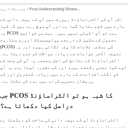
Pcos Understanding Ultrasound Findings And Seeking Advice
صحت بلاگ
ہوم
اگر آپ کی الٹراساؤنڈ رپورٹ میں آپ کے بیضہ دانی کے
بارے میں کچھ بتایا گیا ہے اور آپ سوچ رہے ہیں کہ کیا
یہ PCOS ہے، تو آپ اکیلی نہیں ہیں۔ بہت سی خواتین
معمول کے سکین کے ذریعے پولیسیسٹک اووری سنڈروم
(PCOS) کی ممکنہ علامات کا پتہ لگاتی ہیں، اور یہ
نتیجہ اکثر جوابات سے زیادہ سوالات کو جنم دیتا ہے۔
الٹراساؤنڈ کے نتائج کی اصل سمجھ، یہ آپ کی صحت کے
لیے کیا معنی رکھتے ہیں، اور کب مشورہ لینا ہے، یہ آپ
کو اگلے اقدامات کے بارے میں زیادہ کنٹرول اور کم
پریشان محسوس کرنے میں مدد کر سکتا ہے۔
جب PCOS کا شبہ ہو تو الٹراساؤنڈ
دراصل کیا دکھاتا ہے؟
الٹراساؤنڈ آپ کے بیضہ دانی کی ساخت کو دیکھتا ہے
اور سیال سے بھرے چھوٹے تھیلے ظاہر کر سکتا ہے جنہیں