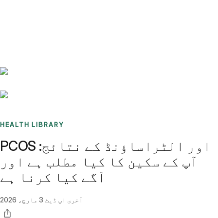
Benchmarks
Stories
FAQ
Sign up / Log in
HEALTH LIBRARY
PCOS اور الٹراساؤنڈ کے نتائج:
آپ کے سکین کا کیا مطلب ہے اور
آگے کیا کرنا ہے
آخری اپ ڈیٹ
3 مارچ، 2026