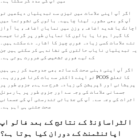
میں آپ کی مدد کر سکتا ہے۔
اگر آپ اپنی علامات میں تیزی سے تبدیلیاں دیکھیں تو
آپ کو بھی مشورہ لینا چاہیے۔ بالوں کی نشوونما میں
اچانک یا شدید اضافہ، وزن میں نمایاں اضافہ، یا آواز
کا گہرا ہونا یا بالوں کا نمایاں طور پر گرنا جیسے
نئے علامات کسی زیادہ فوری چیز کا اشارہ دے سکتے ہیں۔
یہ تبدیلیاں نایاب حالتوں کی نشاندہی کر سکتی ہیں جن
کے لیے فوری تشخیص کی ضرورت ہوتی ہے۔
اگر آپ اپنی ذہنی صحت کے ساتھ بھی جدوجہد کر رہی ہیں
تو اپنے ڈاکٹر سے بات کرنا ضروری ہے۔ PCOS کا تعلق
پریشانی اور ڈپریشن کی زیادہ شرح سے ہے، جزوی طور پر
جسمانی علامات کی وجہ سے اور جزوی طور پر ہارمونل
اثرات کی وجہ سے۔ آپ کی جذباتی تندرستی آپ کی جسمانی
صحت جتنی ہی اہم ہے۔
الٹراساؤنڈ کے نتائج کے بعد فالو اپ
اپائنٹمنٹ کے دوران کیا ہوتا ہے؟