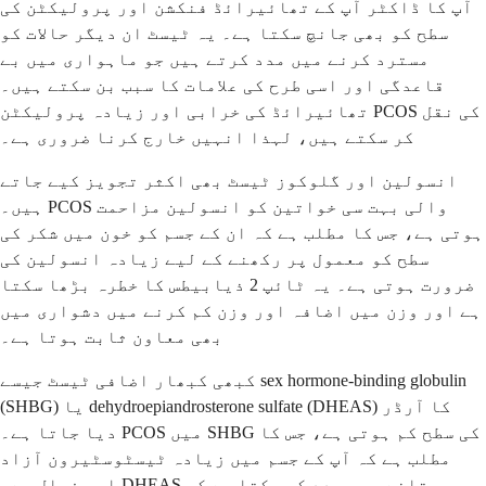
آپ کا ڈاکٹر آپ کے تھائیرائڈ فنکشن اور پرولیکٹن کی
سطح کو بھی جانچ سکتا ہے۔ یہ ٹیسٹ ان دیگر حالات کو
مسترد کرنے میں مدد کرتے ہیں جو ماہواری میں بے
قاعدگی اور اسی طرح کی علامات کا سبب بن سکتے ہیں۔
تھائیرائڈ کی خرابی اور زیادہ پرولیکٹن PCOS کی نقل
کر سکتے ہیں، لہذا انہیں خارج کرنا ضروری ہے۔
انسولین اور گلوکوز ٹیسٹ بھی اکثر تجویز کیے جاتے
ہیں۔ PCOS والی بہت سی خواتین کو انسولین مزاحمت
ہوتی ہے، جس کا مطلب ہے کہ ان کے جسم کو خون میں شکر کی
سطح کو معمول پر رکھنے کے لیے زیادہ انسولین کی
ضرورت ہوتی ہے۔ یہ ٹائپ 2 ذیابیطس کا خطرہ بڑھا سکتا
ہے اور وزن میں اضافہ اور وزن کم کرنے میں دشواری میں
بھی معاون ثابت ہوتا ہے۔
کبھی کبھار اضافی ٹیسٹ جیسے sex hormone-binding globulin
(SHBG) یا dehydroepiandrosterone sulfate (DHEAS) کا آرڈر
دیا جاتا ہے۔ PCOS میں SHBG کی سطح کم ہوتی ہے، جس کا
مطلب ہے کہ آپ کے جسم میں زیادہ ٹیسٹوسٹیرون آزاد
اور فعال ہے۔ DHEAS یہ بتانے میں مدد کر سکتا ہے کہ