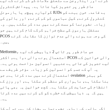
کرنے اور اینڈروجن سے متعلق علامات کو کم کرنے کے لیے
عام طور پر تجویز کیا جاتا ہے۔ پیدائش کنٹرول
گولیاں، پیچ، یا ہارمونل IUDs بے قاعدہ خون بہنے کو
کنٹرول کرنے، کیل مہاسوں کو کم کرنے، اور بالوں کی
زیادہ نشوونما کو سست کرنے میں مدد کر سکتے ہیں۔ وہ
مستقل ہارمون کی سطح فراہم کرکے کام کرتے ہیں جو
PCOS کی وجہ سے ہونے والی عدم توازن کا مقابلہ کرتے
ہیں۔
Metformin، جو عام طور پر ٹائپ 2 ذیابیطس کے لیے
استعمال ہونے والی دوا ہے، اکثر PCOS والی خواتین کے
لیے تجویز کی جاتی ہے جنہیں انسولین مزاحمت ہوتی ہے۔
یہ آپ کے جسم کو انسولین کو زیادہ مؤثر طریقے سے
استعمال کرنے میں مدد کرتا ہے، جو ovulation کو بہتر
بنا سکتا ہے، ماہواری کو منظم کر سکتا ہے، اور وزن کے
انتظام کی حمایت کر سکتا ہے۔ کچھ خواتین یہ بھی پاتی
ہیں کہ یہ ذیابیطس کے خطرے کو کم کرنے میں مدد کرتا
ہے۔
اگر بالوں کی زیادہ نشوونما پریشان کن ہے، تو آپ کا