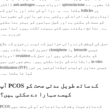
ڈاکٹر anti-androgen ادویات جیسے spironolactone کا مشورہ دے
سکتا ہے۔ یہ دوا آپ کی جلد اور بالوں کے follicles پر
اینڈروجن کے اثرات کو روکتی ہے، جو بالوں کی نشوونما
کو سست کر سکتی ہے اور کیل مہاسوں کو بہتر بنا سکتی
ہے۔ نتائج دیکھنے میں کئی مہینے لگتے ہیں، لہذا صبر
ضروری ہے۔
حمل کی کوشش کرنے والی خواتین کے لیے، زرخیزی کے علاج
تجویز کیے جا سکتے ہیں۔ clomiphene یا letrozole جیسی
ادویات ovulation کو متحرک کر سکتی ہیں اور حمل کے
امکانات کو بڑھا سکتی ہیں۔ بعض صورتوں میں، in vitro
fertilization (IVF) جیسی معاون تولیدی ٹیکنالوجیز پر غور
کیا جا سکتا ہے۔
آپ PCOS کے ساتھ طویل مدتی صحت کو
کیسے سہارا دے سکتی ہیں؟
PCOS کے ساتھ جینا وقت کے ساتھ ساتھ آپ کی صحت میں