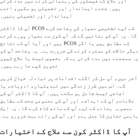
اور علاج کے فیصلوں کی رہنمائی کرنے میں مدد کرتی
ہیں۔ جتنے ایماندار اور تفصیلی ہو سکیں، اتنے
ایماندار اور تفصیلی بنیں۔
آپ کا ڈاکٹر PCOS کے لیے تشخیصی معیار کی وضاحت کرے
گا۔ وہ آپ کو بتائیں گے کہ آپ کون سے معیار پورے کرتے
ہیں اور آیا آپ کے نتائج PCOS کے مطابق ہیں یا اگر
دیگر حالات کو مسترد کرنے کی ضرورت ہے۔ یہ وضاحت آپ کو
یہ سمجھنے میں مدد کرتی ہے کہ مخصوص ٹیسٹ یا علاج کیوں
تجویز کیے جا رہے ہیں۔
آخر میں، آپ مل کر اگلے اقدامات پر تبادلہ خیال کریں
گے۔ اس میں طرز زندگی میں تبدیلیاں، ادویات، یا
اضافی ٹیسٹ شامل ہو سکتے ہیں۔ آپ کا ڈاکٹر آپ کی
علامات، آپ کے اہداف، اور آپ کی مجموعی صحت کے مطابق
منصوبہ بنانے کے لیے آپ کے ساتھ کام کرے گا۔ یہ ایک
باہمی تعاون کا عمل ہے، اور آپ کی رائے بہت ضروری ہے۔
آپ کا ڈاکٹر کون سے علاج کے اختیارات