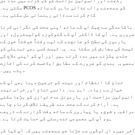
رکھنے اور انسولین مزاحمت کو کم کرنے میں مدد مل
سکتی ہے۔ PCOS کو سمجھنے والے غذائی ماہر کے ساتھ
کام کرنے سے ذاتی رہنمائی مل سکتی ہے۔
باقاعدگی سے چیک اپ کے ساتھ اپنی صحت کی نگرانی کرنا
ضروری ہے۔ آپ کا ڈاکٹر آپ کے گلوکوز، کولیسٹرول، اور
ہارمون کی سطح کو جانچنے کے لیے وقتاً فوقتاً خون کے
ٹیسٹ کی سفارش کر سکتا ہے۔ یہ ٹیسٹ کسی بھی تبدیلی کو
جلدی پکڑنے میں مدد کرتے ہیں اور آپ کو اپنی علاج کی
منصوبہ بندی کو ضرورت کے مطابق ایڈجسٹ کرنے کی اجازت
دیتے ہیں۔
تناؤ کا انتظام اور نیند کو ترجیح دینا بھی آپ کے
خیال سے زیادہ اہم ہے۔ دائمی تناؤ اور خراب نیند
انسولین مزاحمت اور ہارمونل عدم توازن کو بڑھا سکتی
ہے۔ آرام کرنے کے صحت مند طریقے تلاش کرنا، چاہے
مراقبہ، شوق، یا پیاروں کے ساتھ وقت گزارنے کے ذریعے
ہو، آپ کی مجموعی تندرستی کی حمایت کرتا ہے۔
آخر میں، ان لوگوں سے جڑنا جو سمجھتے ہیں کہ آپ کیا کر