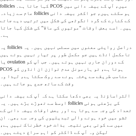
follicles کہا جاتا ہے۔ PCOS میں، آپ کے بیضہ دانی میں
عام سے زیادہ follicles ہو سکتے ہیں، جو اکثر بیضہ دانی
کے کنارے کے گرد انگوٹھی کی شکل میں ترتیب دیے جاتے
ہیں۔ اسے بعض اوقات "موتیوں کی مالا" کی شکل کہا جاتا
ہے۔
یہ follicles دراصل روایتی معنوں میں سسٹس نہیں ہیں۔ یہ
نامکمل انڈے ہیں جو مکمل طور پر تیار نہیں ہوئے ہیں
یا ovulation کے دوران جاری نہیں ہوئے ہیں۔ جب آپ کو
PCOS ہوتا ہے، تو ہارمونل عدم توازن ان انڈوں کو
مناسب طریقے سے پختہ ہونے سے روک سکتا ہے، لہذا وہ
وقت کے ساتھ جمع ہو جاتے ہیں۔
الٹراساؤنڈ یہ بھی دکھا سکتا ہے کہ آپ کے بیضہ دانی
اوسط سے تھوڑے بڑے ہیں۔ یہ follicles کی بڑھتی ہوئی
تعداد کی وجہ سے ہوتا ہے اور بعض اوقات بیضہ دانی کے
ٹشو میں خود ہونے والی تبدیلیوں کی وجہ سے بھی۔ ان
میں سے کوئی بھی نتیجہ بذات خود خطرناک نہیں ہے،
لیکن وہ آپ کے ڈاکٹر کو اہم سراغ دیتے ہیں۔