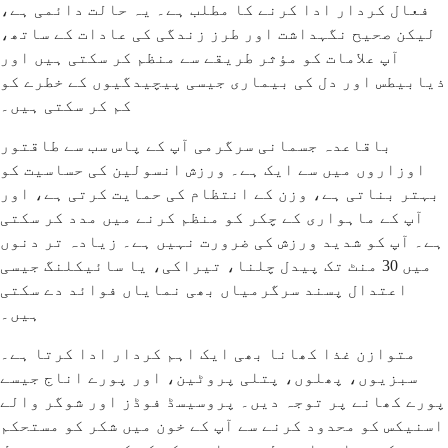
فعال کردار ادا کرنے کا مطلب ہے۔ یہ حالت دائمی ہے،
لیکن صحیح نگہداشت اور طرز زندگی کی عادات کے ساتھ،
آپ علامات کو مؤثر طریقے سے منظم کر سکتی ہیں اور
ذیابیطس اور دل کی بیماری جیسی پیچیدگیوں کے خطرے کو
کم کر سکتی ہیں۔
باقاعدہ جسمانی سرگرمی آپ کے پاس سب سے طاقتور
اوزاروں میں سے ایک ہے۔ ورزش انسولین کی حساسیت کو
بہتر بناتی ہے، وزن کے انتظام کی حمایت کرتی ہے، اور
آپ کے ماہواری کے چکر کو منظم کرنے میں مدد کر سکتی
ہے۔ آپ کو شدید ورزش کی ضرورت نہیں ہے۔ زیادہ تر دنوں
میں 30 منٹ تک پیدل چلنا، تیراکی، یا سائیکلنگ جیسی
اعتدال پسند سرگرمیاں بھی نمایاں فوائد دے سکتی
ہیں۔
متوازن غذا کھانا بھی ایک اہم کردار ادا کرتا ہے۔
سبزیوں، پھلوں، پتلی پروٹین، اور پورے اناج جیسے
پورے کھانے پر توجہ دیں۔ پروسیسڈ فوڈز اور شوگر والے
اسنیکس کو محدود کرنے سے آپ کے خون میں شکر کو مستحکم