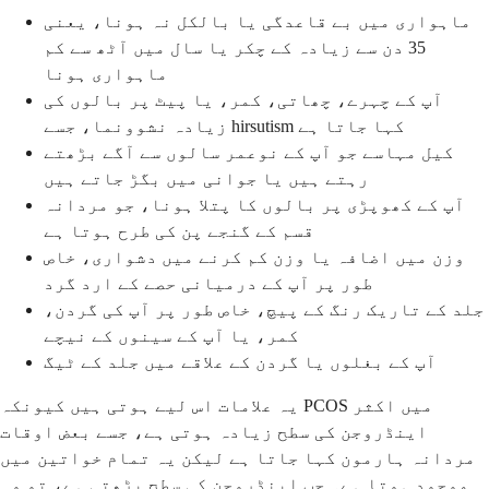
ماہواری میں بے قاعدگی یا بالکل نہ ہونا، یعنی
35 دن سے زیادہ کے چکر یا سال میں آٹھ سے کم
ماہواری ہونا
آپ کے چہرے، چھاتی، کمر، یا پیٹ پر بالوں کی
زیادہ نشوونما، جسے hirsutism کہا جاتا ہے
کیل مہاسے جو آپ کے نوعمر سالوں سے آگے بڑھتے
رہتے ہیں یا جوانی میں بگڑ جاتے ہیں
آپ کے کھوپڑی پر بالوں کا پتلا ہونا، جو مردانہ
قسم کے گنجے پن کی طرح ہوتا ہے
وزن میں اضافہ یا وزن کم کرنے میں دشواری، خاص
طور پر آپ کے درمیانی حصے کے ارد گرد
جلد کے تاریک رنگ کے پیچ، خاص طور پر آپ کی گردن،
کمر، یا آپ کے سینوں کے نیچے
آپ کے بغلوں یا گردن کے علاقے میں جلد کے ٹیگ
یہ علامات اس لیے ہوتی ہیں کیونکہ PCOS میں اکثر
اینڈروجن کی سطح زیادہ ہوتی ہے، جسے بعض اوقات
مردانہ ہارمون کہا جاتا ہے لیکن یہ تمام خواتین میں
موجود ہوتا ہے۔ جب اینڈروجن کی سطح بڑھتی ہے، تو وہ