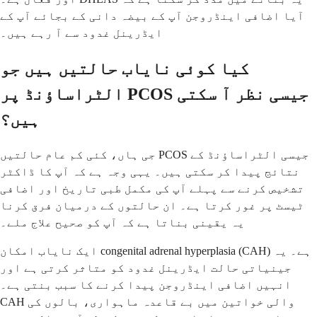
آیا اضافی اینڈروجن آپ کے بیضہ دانی کے بجائے آپ کے
ایڈرینل غدود سے آ رہے ہیں۔
کیا کوئی نایاب حالتیں ہیں جو
الٹراساؤنڈ پر PCOS جیسی نظر آ سکتی
ہیں؟
جی ہاں، کئی کم عام حالتیں PCOS جیسی الٹراساؤنڈ کے
نتائج پیدا کر سکتی ہیں۔ یہی وجہ ہے کہ آپ کا ڈاکٹر
تشخیص کرنے سے پہلے آپ کی مکمل طبی تاریخ اور اضافی
ٹیسٹ پر غور کرتا ہے۔ ان حالتوں کے درمیان فرق کرنا
یہ یقینی بناتا ہے کہ آپ کو صحیح علاج ملے۔
ایک نایاب امکان congenital adrenal hyperplasia (CAH) ہے۔ یہ
جینیاتی حالت ایڈرینل غدود کو متاثر کرتی ہے اور
انہیں اضافی اینڈروجن پیدا کرنے کا سبب بنتی ہے۔
CAH والی خواتین میں بے قاعدہ ماہواری، بالوں کی