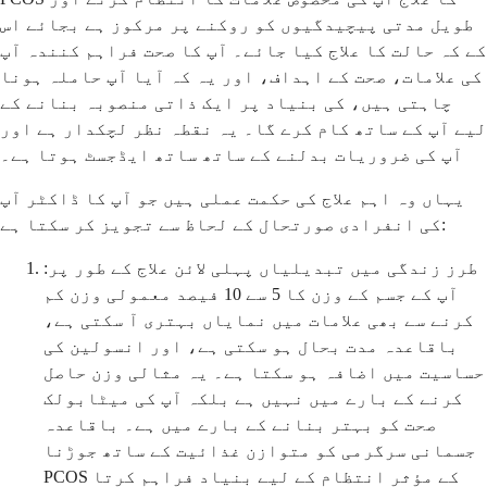
طویل مدتی پیچیدگیوں کو روکنے پر مرکوز ہے بجائے اس
کے کہ حالت کا علاج کیا جائے۔ آپ کا صحت فراہم کنندہ آپ
کی علامات، صحت کے اہداف، اور یہ کہ آیا آپ حاملہ ہونا
چاہتی ہیں، کی بنیاد پر ایک ذاتی منصوبہ بنانے کے
لیے آپ کے ساتھ کام کرے گا۔ یہ نقطہ نظر لچکدار ہے اور
آپ کی ضروریات بدلنے کے ساتھ ساتھ ایڈجسٹ ہوتا ہے۔
یہاں وہ اہم علاج کی حکمت عملی ہیں جو آپ کا ڈاکٹر آپ
کی انفرادی صورتحال کے لحاظ سے تجویز کر سکتا ہے:
طرز زندگی میں تبدیلیاں پہلی لائن علاج کے طور پر:
آپ کے جسم کے وزن کا 5 سے 10 فیصد معمولی وزن کم
کرنے سے بھی علامات میں نمایاں بہتری آ سکتی ہے،
باقاعدہ مدت بحال ہو سکتی ہے، اور انسولین کی
حساسیت میں اضافہ ہو سکتا ہے۔ یہ مثالی وزن حاصل
کرنے کے بارے میں نہیں ہے بلکہ آپ کی میٹابولک
صحت کو بہتر بنانے کے بارے میں ہے۔ باقاعدہ
جسمانی سرگرمی کو متوازن غذائیت کے ساتھ جوڑنا
PCOS کے مؤثر انتظام کے لیے بنیاد فراہم کرتا