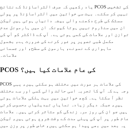
یاد رکھیں کہ صرف الٹراساؤنڈ کے نتائج PCOS کی تشخیص
نہیں کر سکتے۔ بہت سی خواتین میں الٹراساؤنڈ پر پولی
سسٹک کی طرح دکھنے والی بیضہ دانیاں ہوتی ہیں لیکن
ان میں سنڈروم نہیں ہوتا کیونکہ ان میں ہارمونل عدم
توازن اور علامات کی کمی ہوتی ہے۔ آپ کے ڈاکٹر کو آپ کی
مکمل طبی تصویر پر غور کرنے کی ضرورت ہے، بشمول
ماہواری کے نمونے، ہارمون کی سطح، اور جسمانی
علامات۔
PCOS کی عام علامات کیا ہیں؟
PCOS کی علامات ہر عورت میں مختلف ہو سکتی ہیں، یہی
وجہ ہے کہ آپ کا تجربہ اسی حالت والی کسی اور سے مختلف
نظر آ سکتا ہے۔ کچھ خواتین میں بہت ہلکی علامات ہوتی
ہیں، جبکہ دیگر زیادہ نمایاں تبدیلیاں محسوس کرتی
ہیں جو ان کی روز مرہ زندگی کو متاثر کرتی ہیں۔ علامات
عام طور پر آپ کی پہلی مدت کے وقت شروع ہوتی ہیں، لیکن
یہ بعد میں بھی پیدا ہو سکتی ہیں، خاص طور پر وزن میں