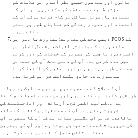
بالوں اور مہاسوں جیسی نظر آنے والی علامات کو
مؤثر طریقے سے منظم کر سکتے ہیں۔ یہ آپ کے
بنیادی ہارمونل مسائل پر کام کرتے ہوئے آپ کے
اعتماد اور معیار زندگی کو نمایاں طور پر بہتر
بنا سکتے ہیں۔
ذہنی صحت کی معاونت: مشاورت یا تھراپی PCOS کے
ساتھ رہنے کے جذباتی اثرات، بشمول اضطراب،
افسردگی، یا جسم کی تصویر کے خدشات کو دور کرنے
میں مدد کرتی ہے۔ آپ کی ذہنی صحت آپ کی جسمانی
صحت کی طرح ہی اہم ہے، اور دونوں کو اکٹھا کرنا
سب سے زیادہ جامع نگہداشت فراہم کرتا ہے۔
آپ کے علاج کے منصوبے میں ان میں سے ایک یا زیادہ
طریقوں شامل ہو سکتے ہیں، اور جو سب سے اچھا کام کرتا
ہے اس کے لیے اکثر کچھ آزمائش اور ایڈجسٹمنٹ کی
ضرورت ہوتی ہے۔ آپ کے صحت فراہم کنندہ کے ساتھ
باقاعدہ فالو اپ یقینی بناتا ہے کہ آپ کا منصوبہ آپ
کی ضروریات کے ساتھ تبدیل ہوتا ہے اور آپ کو بہترین
ممکنہ نتائج حاصل کرنے میں مدد کرتا ہے۔