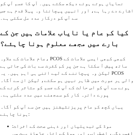
نمایاں ہوتے ہوئے دیکھ سکتے ہیں۔ آپ کا جسم آپ کو
اشارے دے رہا ہے، اور انہیں پہچاننا وہ پہلا قدم ہے جس
سے آپ کو درکار مدد مل سکتی ہے۔
کیا کم عام یا نایاب علامات ہیں جن کے
بارے میں مجھے معلوم ہونا چاہئے؟
عام علامات کے علاوہ، PCOS کبھی کبھی ایسی علامات کے
ساتھ پیش آ سکتا ہے جن پر کم کثرت سے بات کی جاتی ہے
لیکن وہ پہچاننے کے لیے اتنی ہی اہم ہیں۔ یہ PCOS
والی ہر عورت میں ظاہر نہیں ہو سکتے، لیکن ان سے آگاہ
ہونے سے آپ کو اس حالت کے آپ کے جسم کو متاثر کرنے کے
پورے دائرہ کار کو سمجھنے میں مدد ملتی ہے۔
یہاں کچھ کم عام پریزنٹیشنز ہیں جن سے آپ کو آگاہ
ہونا چاہئے:
موڈ کی تبدیلیاں اور ذہنی صحت کے اثرات:
افسردگی، اضطراب، اور موڈ کے اتار چڑھاؤ بہت سی