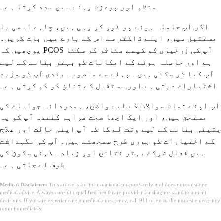
منظم اور پرعزم رہنے میں مدد کرتا ہے۔
اگر آپ حاملہ ہونے پر غور کر رہی ہیں، چاہے ابھی یا
مستقبل میں، اپنے ڈاکٹر سے اس کے بارے میں بات کریں۔
پوچھیں کہ PCOS آپ کی زرخیزی کو کیسے متاثر کر سکتا
ہے اور حاملہ ہونے کے امکانات کو بہتر بنانے کے لیے
آپ کیا کر سکتی ہیں۔ پہلے سے منصوبہ بندی آپ کو مزید
اختیارات دیتی ہے اور مستقبل کے تناؤ کو کم کرتی ہے۔
آپ اپنے تمام سوالات کے لیے واضح، ہمدردانہ جوابات کی
مستحق ہیں، اور ایک اچھا صحت فراہم کنندہ آپ کو یہ
یقینی بنانے کے لیے وقت لے گا کہ آپ اپنی حالت اور علاج
کے اختیارات کو پوری طرح سمجھتے ہیں۔ آپ کی نگہداشت
میں فعال شرکت بہتر نتائج اور زیادہ ذہنی سکون کی
طرف لے جاتی ہے۔
Medical Disclaimer:
This article is for informational purposes only and does not constitute
medical advice. Always consult a qualified healthcare provider for diagnosis and treatment
decisions. If you are experiencing a medical emergency, call 911 or go to the nearest emergency
room immediately.