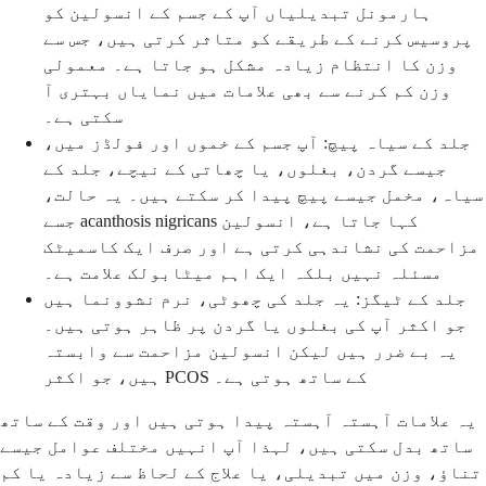
ہارمونل تبدیلیاں آپ کے جسم کے انسولین کو
پروسیس کرنے کے طریقے کو متاثر کرتی ہیں، جس سے
وزن کا انتظام زیادہ مشکل ہو جاتا ہے۔ معمولی
وزن کم کرنے سے بھی علامات میں نمایاں بہتری آ
سکتی ہے۔
جلد کے سیاہ پیچ: آپ جسم کے خموں اور فولڈز میں،
جیسے گردن، بغلوں، یا چھاتی کے نیچے، جلد کے
سیاہ، مخمل جیسے پیچ پیدا کر سکتے ہیں۔ یہ حالت،
جسے acanthosis nigricans کہا جاتا ہے، انسولین
مزاحمت کی نشاندہی کرتی ہے اور صرف ایک کاسمیٹک
مسئلہ نہیں بلکہ ایک اہم میٹابولک علامت ہے۔
جلد کے ٹیگز: یہ جلد کی چھوٹی، نرم نشوونما ہیں
جو اکثر آپ کی بغلوں یا گردن پر ظاہر ہوتی ہیں۔
یہ بے ضرر ہیں لیکن انسولین مزاحمت سے وابستہ
ہیں، جو اکثر PCOS کے ساتھ ہوتی ہے۔
یہ علامات آہستہ آہستہ پیدا ہوتی ہیں اور وقت کے ساتھ
ساتھ بدل سکتی ہیں، لہذا آپ انہیں مختلف عوامل جیسے
تناؤ، وزن میں تبدیلی، یا علاج کے لحاظ سے زیادہ یا کم