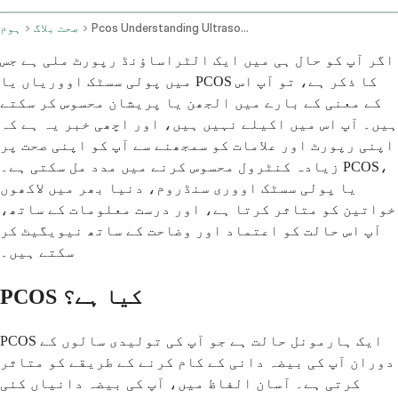
Pcos Understanding Ultrasound Reports And Symptoms
صحت بلاگ
ہوم
اگر آپ کو حال ہی میں ایک الٹراساؤنڈ رپورٹ ملی ہے جس
میں پولی سسٹک اووریاں یا PCOS کا ذکر ہے، تو آپ اس
کے معنی کے بارے میں الجھن یا پریشان محسوس کر سکتے
ہیں۔ آپ اس میں اکیلے نہیں ہیں، اور اچھی خبر یہ ہے کہ
اپنی رپورٹ اور علامات کو سمجھنے سے آپ کو اپنی صحت پر
زیادہ کنٹرول محسوس کرنے میں مدد مل سکتی ہے۔ PCOS،
یا پولی سسٹک اووری سنڈروم، دنیا بھر میں لاکھوں
خواتین کو متاثر کرتا ہے، اور درست معلومات کے ساتھ،
آپ اس حالت کو اعتماد اور وضاحت کے ساتھ نیویگیٹ کر
سکتے ہیں۔
PCOS کیا ہے؟
PCOS ایک ہارمونل حالت ہے جو آپ کی تولیدی سالوں کے
دوران آپ کی بیضہ دانی کے کام کرنے کے طریقے کو متاثر
کرتی ہے۔ آسان الفاظ میں، آپ کی بیضہ دانیاں کئی