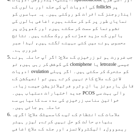
کی ادویات آپ کی جلد اور بالوں کے follicles پر
اینڈروجنز کے اثرات کو روکتی ہیں۔ یہ مہاسوں کو
نمایاں طور پر کم کر سکتے ہیں، اضافی بالوں کی
نشوونما کو سست کر سکتے ہیں، اور کھوپڑی پر
بالوں کے مزید جھڑنے کو روک سکتے ہیں۔ نتائج
محسوس ہونے میں کئی مہینے لگتے ہیں، لہذا صبر
ضروری ہے۔
جب ضرورت ہو تو زرخیزی کے علاج: اگر آپ حاملہ ہونے
کی کوشش کر رہی ہیں، تو clomiphene یا letrozole جیسی
ادویات ovulation کو متحرک کر سکتی ہیں۔ اگر پہلی
لائن کے علاج کام نہیں کرتے ہیں تو انجیکشن کے
قابل ہارمونز یا ان وٹرو فرٹیلائزیشن جیسے زیادہ
جدید اختیارات دستیاب ہیں۔ PCOS والی بہت سی
خواتین مناسب زرخیزی کی مدد سے کامیابی سے
حاملہ ہو جاتی ہیں۔
علامات کے انتظام کے لیے کاسمیٹک علاج: اگرچہ
بنیادی حالت کو حل نہیں کرتے، لیزر ہیئر
ریمووول، الیکٹرولائسز، اور جلد کے علاج اضافی