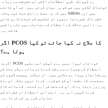
ہے کیونکہ طبی اصطلاحات اکثر اس حقیقت سے زیادہ
خوفناک لگتی ہیں جس کو وہ بیان کرتی ہیں۔ جب آپ جانتے
ہیں کہ وہ سسٹ دراصل صرف غیر پختہ follicles ہیں اور
خطرناک نشوونما نہیں، تو تشخیص کم خوفناک ہو جاتی
ہے۔ دائمی حالات کے انتظام کے معاملے میں علم واقعی
طاقت ہے۔
اگر PCOS کا علاج نہ کیا جائے تو کیا
ہوتا ہے؟
اگرچہ PCOS خود جان لیوا نہیں ہے، لیکن اسے بغیر
انتظام کے چھوڑنے سے وقت کے ساتھ ساتھ دیگر صحت کی
پریشانیاں پیدا ہو سکتی ہیں۔ ان ممکنہ پیچیدگیوں کو
سمجھنے کا مقصد آپ کو خوفزدہ کرنا نہیں بلکہ اس بات
پر زور دینا ہے کہ آپ کے صحت فراہم کنندہ کے ساتھ کام
کرنا کیوں اہم ہے۔ ابتدائی انتظام ان خطرات کو
نمایاں طور پر کم کرتا ہے۔
میں آپ کو بتاتا ہوں کہ مناسب انتظام کے بغیر کیا ہو