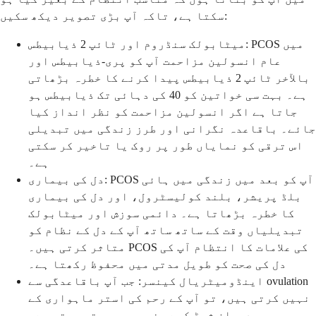
سکتا ہے، تاکہ آپ بڑی تصویر دیکھ سکیں:
میٹابولک سنڈروم اور ٹائپ 2 ذیابیطس: PCOS میں
عام انسولین مزاحمت آپ کو پری-ذیابیطس اور
بالآخر ٹائپ 2 ذیابیطس پیدا کرنے کا خطرہ بڑھاتی
ہے۔ بہت سی خواتین کو 40 کی دہائی تک ذیابیطس ہو
جاتا ہے اگر انسولین مزاحمت کو نظر انداز کیا
جائے۔ باقاعدہ نگرانی اور طرز زندگی میں تبدیلی
اس ترقی کو نمایاں طور پر روک یا تاخیر کر سکتی
ہے۔
دل کی بیماری: PCOS آپ کو بعد میں زندگی میں ہائی
بلڈ پریشر، بلند کولیسٹرول، اور دل کی بیماری
کا خطرہ بڑھاتا ہے۔ دائمی سوزش اور میٹابولک
تبدیلیاں وقت کے ساتھ ساتھ آپ کے دل کے نظام کو
متاثر کرتی ہیں۔ PCOS کی علامات کا انتظام آپ کی
دل کی صحت کو طویل مدتی میں محفوظ رکھتا ہے۔
اینڈومیٹریال کینسر: جب آپ باقاعدگی سے ovulation
نہیں کرتی ہیں، تو آپ کے رحم کی استر ماہواری کے
دوران شیڈ کیے بغیر جمع ہوتی رہتی ہے۔