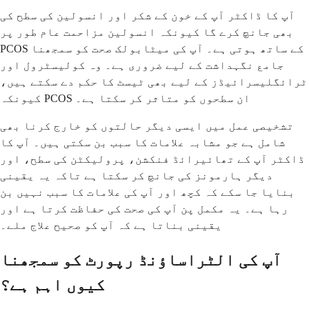
آپ کا ڈاکٹر آپ کے خون کے شکر اور انسولین کی سطح کی
بھی جانچ کرے گا کیونکہ انسولین مزاحمت عام طور پر
PCOS کے ساتھ ہوتی ہے۔ آپ کی میٹابولک صحت کو سمجھنا
جامع نگہداشت کے لیے ضروری ہے۔ وہ کولیسٹرول اور
ٹرائگلیسرائیڈز کے لیے بھی ٹیسٹ کا حکم دے سکتے ہیں،
کیونکہ PCOS ان سطحوں کو متاثر کر سکتا ہے۔
تشخیصی عمل میں ایسی دیگر حالتوں کو خارج کرنا بھی
شامل ہے جو مشابہ علامات کا سبب بن سکتی ہیں۔ آپ کا
ڈاکٹر آپ کے تھائیرائڈ فنکشن، پرولیکٹن کی سطح، اور
دیگر ہارمونز کی جانچ کر سکتا ہے تاکہ یہ یقینی
بنایا جا سکے کہ کچھ اور آپ کی علامات کا سبب نہیں بن
رہا ہے۔ یہ مکمل پن آپ کی صحت کی حفاظت کرتا ہے اور
یقینی بناتا ہے کہ آپ کو صحیح علاج ملے۔
آپ کی الٹراساؤنڈ رپورٹ کو سمجھنا
کیوں اہم ہے؟