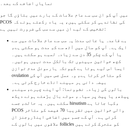
نمایاں اضافے کے بعد۔
میں آپ کو ان سب سے عام علامات کے بارے میں بتاؤں گا جو
PCOS کی نشاندہی کر سکتی ہیں، یہ یاد رکھتے ہوئے کہ
تشخیص کے لیے ان میں سے سب کی ضرورت نہیں ہے:
بے قاعدہ یا غائب مدت: یہ سب سے عام علامات میں سے
ایک ہے۔ آپ کو سال میں آٹھ سے کم مدت ہو سکتی ہے،
یا آپ کے چکر 35 دن سے زیادہ لمبے ہو سکتے ہیں۔
کچھ خواتین مہینوں تک بالکل مدت نہیں ہوتیں۔
ایسا اس لیے ہوتا ہے کیونکہ ہارمونل عدم توازن
ovulation کو متاثر کرتا ہے، وہ عمل جس میں آپ کی
بیضہ دانی ہر مہینے انڈے خارج کرتی ہے۔
بالوں کی زیادہ نشوونما: آپ اپنے چہرے، سینے،
پیٹھ، یا پیٹ پر سیاہ، موٹے بال بڑھتے ہوئے دیکھ
سکتے ہیں۔ یہ حالت، جسے hirsutism کہا جاتا ہے،
PCOS والی خواتین میں تقریبا 70 فیصد کو متاثر
کرتی ہے۔ آپ کے جسم میں اضافی اینڈروجنز ان
علاقوں میں بالوں کے follicles کو متحرک کرتے ہیں