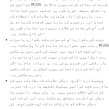
خواتین کو PCOS کے ساتھ متاثر کرتے ہیں، حالانکہ
یہ تعلق ہمیشہ فوری طور پر تسلیم نہیں کیا جاتا
ہے۔ ہارمونل اتار چڑھاؤ، علامات کے انتظام کے
تناؤ اور زرخیزی کے بارے میں خدشات کے ساتھ مل
کر، آپ کی جذباتی فلاح و بہبود پر نمایاں طور پر
اثر ڈال سکتا ہے۔
نیند کی دشواری: آپ کو سوتے وقت دشواری یا سوتے
رہنے میں دشواری کا سامنا کرنا پڑ سکتا ہے۔ PCOS
والی کچھ خواتین میں نیند کی کمی بھی ہو سکتی
ہے، ایک ایسی حالت جہاں نیند کے دوران سانس بار
بار رکتی اور شروع ہوتی ہے۔ یہ زیادہ عام ہے اگر
آپ اضافی وزن اٹھاتی ہیں، لیکن یہ اس کے بغیر
بھی ہو سکتی ہے۔
پیلوک درد: اگرچہ دیگر علامات کے مقابلے میں کم
عام ہے، کچھ خواتین پیلوک تکلیف یا درد کا تجربہ
کرنے کی اطلاع دیتی ہیں۔ یہ بڑی بیضہ دانیوں یا
دیگر عوامل سے متعلق ہو سکتا ہے، اور اس کے لیے
دیگر حالات کو خارج کرنے کے لیے طبی توجہ کی