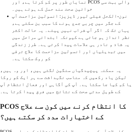
نمایاں طور پر کم کرتا ہے، اور PCOS والی بہت سی
خواتین صحت مند حمل کے ہوتے ہیں۔
نون-الکحل فیٹی لیور ڈیزیز: انسولین مزاحمت آپ
کے جگر میں چربی جمع ہونے کا سبب بن سکتی ہے،
یہاں تک کہ اگر آپ شراب نہیں پیتے۔ یہ حالت اکثر
نظر انداز ہو جاتی ہے کیونکہ ابتدائی مراحل میں
یہ شاذ و نادر ہی علامات پیدا کرتی ہے۔ طرز زندگی
میں تبدیلیاں اور انسولین مزاحمت کا علاج ترقی
کو روک سکتا ہے۔
یہ ممکنہ پیچیدگیاں سنگین لگتی ہیں، اور وہ ہیں،
لیکن یاد رکھیں کہ مناسب نگہداشت سے ہر ایک کو روکا
یا کم کیا جا سکتا ہے۔ آپ کی آگاہی اور فعال انتظام آپ
کے طویل مدتی صحت کے نتائج میں فرق پیدا کرتا ہے۔
PCOS کا انتظام کرنے میں کون سے علاج
کے اختیارات مدد کر سکتے ہیں؟
PCOS کا علاج آپ کی مخصوص علامات کا انتظام کرنے اور