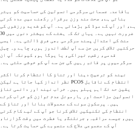
باقاعدہ جسمانی سرگرمی انسولین کی حساسیت کو بہتر
بناتی ہے، صحت مند وزن برقرار رکھنے میں مدد کرتی
ہے، اور آپ کے موڈ کو بڑھاتی ہے۔ آپ کو شدید ورزشوں کی
ضرورت نہیں ہے۔ یہاں تک کہ ہفتے کے بیشتر دنوں میں 30
منٹ کی اعتدال پسند سرگرمی بھی فرق ڈالتی ہے۔ ایسی
حرکتیں تلاش کریں جن سے آپ لطف اندوز ہوں، چاہے وہ چہل
قدمی، رقص، تیراکی، یا یوگا ہو، کیونکہ آپ ان
سرگرمیوں پر قائم رہیں گی جن سے آپ کو خوشی ملتی ہے۔
نیند کو ترجیح دینا اور تناؤ کا انتظام کرنا اکثر
نظر انداز کیا جاتا ہے لیکن PCOS انتظام کے ناقابل
یقین حد تک اہم پہلو ہیں۔ خراب نیند اور دائمی تناؤ
انسولین مزاحمت اور ہارمونل عدم توازن کو خراب کرتے
ہیں۔ پرسکون سونے کے معمولات بنانا اور تناؤ کے
انتظام کی تکنیکیں تلاش کرنا جو آپ کے لیے کام کرتی
ہیں، جیسے مراقبہ، جرنلنگ، یا فطرت میں وقت گزارنا،
آپ کے مجموعی علاج کے منصوبے کی حمایت کرتا ہے۔