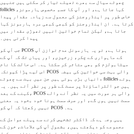
چھوٹے سیال سے بھرے تھیلے تیار کر سکتی ہیں جنہیں
follicles کہا جاتا ہے، اور آپ کا جسم مخصوص ہارمونز،
خاص طور پر اینڈروجنز کی معمول سے زیادہ مقدار پیدا
کرتا ہے۔ ان اینڈروجنز کو کبھی کبھی مرد ہارمونز کہا
جاتا ہے، لیکن تمام خواتین انہیں تھوڑی مقدار میں
پیدا کرتی ہیں۔
جب آپ کو PCOS ہوتا ہے، تو یہ ہارمونل عدم توازن آپ
کے ماہواری کے چکر، زرخیزی، اور یہاں تک کہ آپ کے
میٹابولزم کو بھی متاثر کر سکتا ہے۔ اس حالت کا نام
اس لیے پڑا کیونکہ PCOS والی بہت سی خواتین کی بیضہ
دانیاں بڑی ہوتی ہیں جن میں بہت سے چھوٹے follicles ہوتے
ہیں جو الٹراساؤنڈ پر سسٹ کے طور پر نظر آتے ہیں۔ یہ
کہنے کے بعد، PCOS والی ہر عورت میں یہ نظر آنے والے
سسٹ نہیں ہوں گے، اور صرف سسٹ ہونا خود بخود یہ معنی
نہیں رکھتا کہ آپ کو PCOS ہے۔
یہی وجہ ہے کہ ڈاکٹر تشخیص کرنے سے پہلے عوامل کے
مجموعے کو دیکھتے ہیں، بشمول آپ کی علامات، خون کے
ٹیسٹ کے نتائج، اور الٹراساؤنڈ کے نتائج۔ مکمل