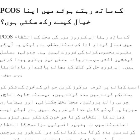
PCOS کے ساتھ رہتے ہوئے میں اپنا
خیال کیسے رکھ سکتی ہوں؟
PCOS کے ساتھ رہنا آپ کے روز مرہ کی صحت کے انتظام
میں فعال کردار ادا کرنے کا مطلب ہے، لیکن یہ آپ کو
مغلوب محسوس کرنے کی ضرورت نہیں ہے۔ چھوٹی، مسلسل
کوششیں اکثر سب سے زیادہ معنی خیز بہتری پیدا کرتی
ہیں۔ آپ فوری حل کی تلاش کے بجائے پائیدار عادات بنا
رہی ہیں۔
ایسے کھانے پر توجہ مرکوز کریں جو آپ کے خون کے شکر کو
مستحکم کرنے میں مدد کرتے ہیں، جیسے کہ ثابت اناج،
چربی والے پروٹین، صحت بخش چکنائی، اور بہت ساری
سبزیاں۔ آپ کو کامل غذا کی ضرورت نہیں ہے، لیکن ایسے
کھانے کا انتخاب کرنا جو خون کے شکر میں تیزی سے
اضافے کا سبب نہ بنیں، انسولین مزاحمت کا انتظام
کرنے میں مدد کرتا ہے۔ کھانے کو دوا کے طور پر سوچیں
جو آپ کی علامات کو مدد یا نقصان پہنچا سکتی ہے۔