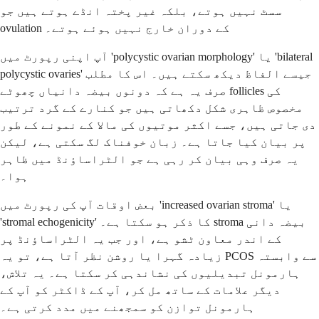
سسٹ نہیں ہوتے، بلکہ غیر پختہ انڈے ہوتے ہیں جو
ovulation کے دوران خارج نہیں ہوئے ہوتے۔
آپ اپنی رپورٹ میں 'polycystic ovarian morphology' یا 'bilateral
polycystic ovaries' جیسے الفاظ دیکھ سکتے ہیں۔ اس کا مطلب
صرف یہ ہے کہ دونوں بیضہ دانیاں چھوٹے follicles کی
مخصوص ظاہری شکل دکھاتی ہیں جو کنارے کے گرد ترتیب
دی جاتی ہیں، جسے اکثر موتیوں کی مالا کے نمونے کے طور
پر بیان کیا جاتا ہے۔ زبان خوفناک لگ سکتی ہے، لیکن
یہ صرف وہی بیان کر رہی ہے جو الٹراساؤنڈ میں ظاہر
ہوا۔
بعض اوقات آپ کی رپورٹ میں 'increased ovarian stroma' یا
'stromal echogenicity' کا ذکر ہو سکتا ہے۔ stroma بیضہ دانی
کے اندر معاون ٹشو ہے، اور جب یہ الٹراساؤنڈ پر
زیادہ گہرا یا روشن نظر آتا ہے، تو یہ PCOS سے وابستہ
ہارمونل تبدیلیوں کی نشاندہی کر سکتا ہے۔ یہ تلاش،
دیگر علامات کے ساتھ مل کر، آپ کے ڈاکٹر کو آپ کے
ہارمونل توازن کو سمجھنے میں مدد کرتی ہے۔