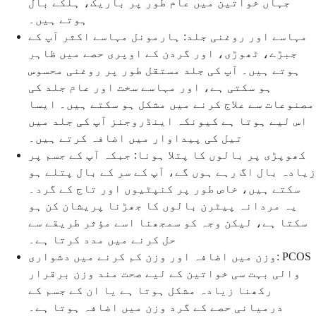
جہاں خواتین میں عام طور پر باریک، ہلکے بال
ہوتے ہیں۔
مہاسے اور روغنی جلد: ہارمونل مہاسے اکثر آپ کے
جبڑے، ٹھوڑی، اور گردن کے اوپری حصے میں ظاہر
ہوتے ہیں۔ آپ کی جلد مستقل طور پر روغنی محسوس
ہو سکتی ہے، اور مہاسے سخت اور عام جلد کی
مصنوعات سے علاج کرنے میں مشکل ہو سکتے ہیں۔ ایسا
اس لیے ہوتا ہے کیونکہ اینڈروجنز آپ کی جلد میں
تیل کی پیداوار میں اضافہ کرتے ہیں۔
کھوپڑی پر بالوں کا پتلا ہونا: جبکہ آپ کے جسم پر
زیادہ بال اگ رہے ہوں گے، آپ کے سر کے بال پتلے ہو
سکتے ہیں، خاص طور پر کنپٹیوں اور تاج کے گرد۔
یہ مردانہ پیٹرن بالوں کا جھڑنا پریشان کن ہو
سکتا ہے، لیکن وجہ کو سمجھنا اسے مؤثر طریقے سے
حل کرنے میں مدد کرتا ہے۔
وزن میں اضافہ اور وزن کم کرنے میں دشواری: PCOS
والی بہت سی خواتین کے لیے صحت مند وزن برقرار
رکھنا زیادہ مشکل ہوتا ہے یا ان کے جسم کے
درمیانی حصے کے گرد وزن میں اضافہ ہوتا ہے۔