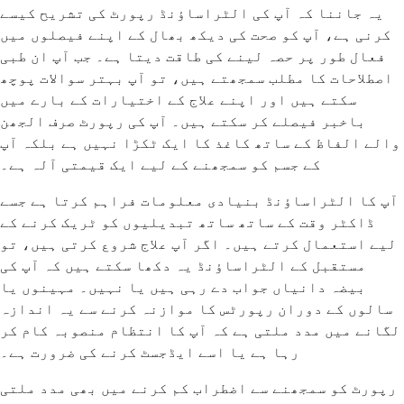
یہ جاننا کہ آپ کی الٹراساؤنڈ رپورٹ کی تشریح کیسے
کرنی ہے، آپ کو صحت کی دیکھ بھال کے اپنے فیصلوں میں
فعال طور پر حصہ لینے کی طاقت دیتا ہے۔ جب آپ ان طبی
اصطلاحات کا مطلب سمجھتے ہیں، تو آپ بہتر سوالات پوچھ
سکتے ہیں اور اپنے علاج کے اختیارات کے بارے میں
باخبر فیصلے کر سکتے ہیں۔ آپ کی رپورٹ صرف الجھن
والے الفاظ کے ساتھ کاغذ کا ایک ٹکڑا نہیں ہے بلکہ آپ
کے جسم کو سمجھنے کے لیے ایک قیمتی آلہ ہے۔
آپ کا الٹراساؤنڈ بنیادی معلومات فراہم کرتا ہے جسے
ڈاکٹر وقت کے ساتھ ساتھ تبدیلیوں کو ٹریک کرنے کے
لیے استعمال کرتے ہیں۔ اگر آپ علاج شروع کرتی ہیں، تو
مستقبل کے الٹراساؤنڈ یہ دکھا سکتے ہیں کہ آپ کی
بیضہ دانیاں جواب دے رہی ہیں یا نہیں۔ مہینوں یا
سالوں کے دوران رپورٹس کا موازنہ کرنے سے یہ اندازہ
لگانے میں مدد ملتی ہے کہ آپ کا انتظام منصوبہ کام کر
رہا ہے یا اسے ایڈجسٹ کرنے کی ضرورت ہے۔
رپورٹ کو سمجھنے سے اضطراب کم کرنے میں بھی مدد ملتی