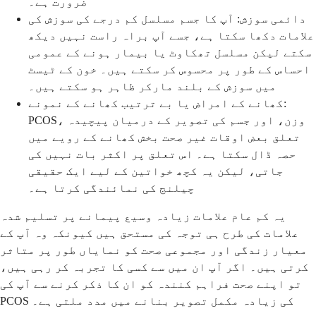
ضرورت ہے۔
دائمی سوزش: آپ کا جسم مسلسل کم درجے کی سوزش کی
علامات دکھا سکتا ہے، جسے آپ براہ راست نہیں دیکھ
سکتے لیکن مسلسل تھکاوٹ یا بیمار ہونے کے عمومی
احساس کے طور پر محسوس کر سکتے ہیں۔ خون کے ٹیسٹ
میں سوزش کے بلند مارکر ظاہر ہو سکتے ہیں۔
کھانے کے امراض یا بے ترتیب کھانے کے نمونے:
PCOS، وزن، اور جسم کی تصویر کے درمیان پیچیدہ
تعلق بعض اوقات غیر صحت بخش کھانے کے رویے میں
حصہ ڈال سکتا ہے۔ اس تعلق پر اکثر بات نہیں کی
جاتی، لیکن یہ کچھ خواتین کے لیے ایک حقیقی
چیلنج کی نمائندگی کرتا ہے۔
یہ کم عام علامات زیادہ وسیع پیمانے پر تسلیم شدہ
علامات کی طرح ہی توجہ کی مستحق ہیں کیونکہ وہ آپ کے
معیار زندگی اور مجموعی صحت کو نمایاں طور پر متاثر
کرتی ہیں۔ اگر آپ ان میں سے کسی کا تجربہ کر رہی ہیں،
تو اپنے صحت فراہم کنندہ کو ان کا ذکر کرنے سے آپ کی
PCOS کی زیادہ مکمل تصویر بنانے میں مدد ملتی ہے۔