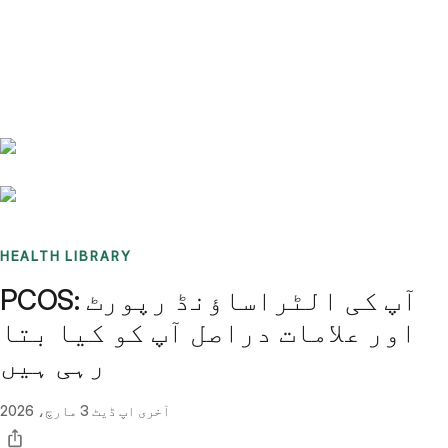
Benchmarks
Stories
FAQ
Sign up / Log in
HEALTH LIBRARY
PCOS: آپ کی الٹراساؤنڈ رپورٹ
اور علامات دراصل آپ کو کیا بتا
رہی ہیں
آخری اپ ڈیٹ
3 مارچ، 2026