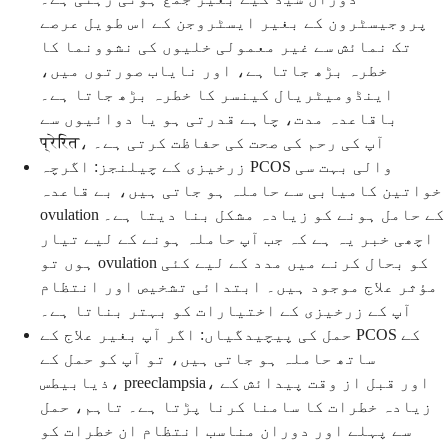
پروجیسٹرون کے بغیر ایسٹروجن کے اس طویل عرصے
تک نمائش سے غیر معمولی خلیوں کی نشوونما کا
خطرہ بڑھ جاتا ہے، اور نایاب صورتوں میں،
اینڈومیٹریال کینسر کا خطرہ بڑھ جاتا ہے۔
باقاعدہ مدت، چاہے قدرتی ہو یا دوائیوں سے
प्रेरित، آپ کی رحم کی صحت کی حفاظت کرتی ہے۔
زرخیزی کے چیلنجز: اگرچہ PCOS والی بہت سی
خواتین کامیابی سے حاملہ ہو جاتی ہیں، بے قاعدہ
ovulation کے حامل ہونے کو زیادہ مشکل بنا دیتا ہے۔
اچھی خبر یہ ہے کہ جب آپ حاملہ ہونے کے لیے تیار
ہوں تو ovulation کو بحال کرنے میں مدد کے لیے کئی
مؤثر علاج موجود ہیں۔ ابتدائی تشخیص اور انتظام
آپ کے زرخیزی کے اختیارات کو بہتر بناتا ہے۔
حمل کی پیچیدگیاں: اگر آپ بغیر علاج کے PCOS کے
ساتھ حاملہ ہو جاتی ہیں، تو آپ کو حمل کے
ذیابیطس، preeclampsia، اور قبل از وقت پیدائش کے
زیادہ خطرات کا سامنا کرنا پڑتا ہے۔ تاہم، حمل
سے پہلے اور دوران مناسب انتظام ان خطرات کو