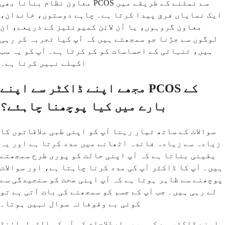
معاون نظام بنانا بھی PCOS سے نمٹنے کے طریقے میں
ایک نمایاں فرق پیدا کرتا ہے۔ چاہے دوستوں، خاندان،
معاون گروہوں، یا آن لائن کمیونٹیز کے ذریعے، ان
لوگوں سے جڑنا جو سمجھتے ہیں کہ آپ کیا تجربہ کر رہی
ہیں، تنہائی کے احساسات کو کم کرتا ہے۔ آپ کو یہ سب
اکیلے نہیں کرنا ہے۔
مجھے اپنے ڈاکٹر سے اپنے PCOS کے
بارے میں کیا پوچھنا چاہئے؟
سوالات کے ساتھ تیار رہنا آپ کو اپنی طبی ملاقاتوں کا
زیادہ سے زیادہ فائدہ اٹھانے میں مدد کرتا ہے اور یہ
یقینی بناتا ہے کہ آپ اپنی حالت کو پوری طرح سمجھتے
ہیں۔ آپ کا ڈاکٹر آپ کی مدد کرنا چاہتا ہے، اور سوالات
پوچھنے سے ظاہر ہوتا ہے کہ آپ اپنی صحت کو سنجیدگی سے
لے رہی ہیں۔ جب آپ کے جسم کو سمجھنے کی بات آتی ہے تو
کوئی بے وقوفانہ سوال نہیں ہوتا۔
اپنے ڈاکٹر سے کسی بھی اصطلاحات کو آپ کی الٹراساؤنڈ