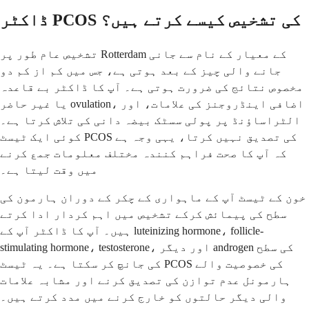
ڈاکٹر PCOS کی تشخیص کیسے کرتے ہیں؟
تشخیص عام طور پر Rotterdam کے معیار کے نام سے جانی
جانے والی چیز کے بعد ہوتی ہے، جس میں کم از کم دو
مخصوص نتائج کی ضرورت ہوتی ہے۔ آپ کا ڈاکٹر بے قاعدہ
یا غیر حاضر ovulation، اضافی اینڈروجنز کی علامات، اور
الٹراساؤنڈ پر پولی سسٹک بیضہ دانی کی تلاش کرتا ہے۔
کوئی ایک ٹیسٹ PCOS کی تصدیق نہیں کرتا، یہی وجہ ہے
کہ آپ کا صحت فراہم کنندہ مختلف معلومات جمع کرنے
میں وقت لیتا ہے۔
خون کے ٹیسٹ آپ کے ماہواری کے چکر کے دوران ہارمون کی
سطح کی پیمائش کرکے تشخیص میں اہم کردار ادا کرتے
ہیں۔ آپ کا ڈاکٹر آپ کے luteinizing hormone، follicle-
stimulating hormone، testosterone، اور دیگر androgen کی سطح
کی جانچ کر سکتا ہے۔ یہ ٹیسٹ PCOS کی خصوصیت والے
ہارمونل عدم توازن کی تصدیق کرنے اور مشابہ علامات
والی دیگر حالتوں کو خارج کرنے میں مدد کرتے ہیں۔