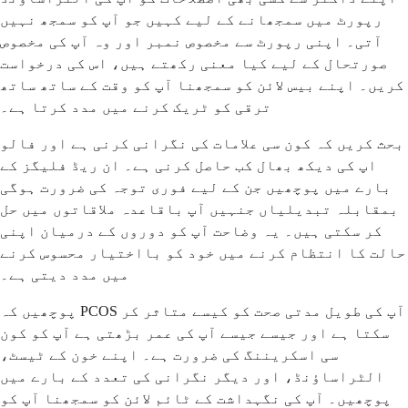
رپورٹ میں سمجھانے کے لیے کہیں جو آپ کو سمجھ نہیں
آتی۔ اپنی رپورٹ سے مخصوص نمبر اور وہ آپ کی مخصوص
صورتحال کے لیے کیا معنی رکھتے ہیں، اس کی درخواست
کریں۔ اپنے بیس لائن کو سمجھنا آپ کو وقت کے ساتھ ساتھ
ترقی کو ٹریک کرنے میں مدد کرتا ہے۔
بحث کریں کہ کون سی علامات کی نگرانی کرنی ہے اور فالو
اپ کی دیکھ بھال کب حاصل کرنی ہے۔ ان ریڈ فلیگز کے
بارے میں پوچھیں جن کے لیے فوری توجہ کی ضرورت ہوگی
بمقابلہ تبدیلیاں جنہیں آپ باقاعدہ ملاقاتوں میں حل
کر سکتی ہیں۔ یہ وضاحت آپ کو دوروں کے درمیان اپنی
حالت کا انتظام کرنے میں خود کو بااختیار محسوس کرنے
میں مدد دیتی ہے۔
پوچھیں کہ PCOS آپ کی طویل مدتی صحت کو کیسے متاثر کر
سکتا ہے اور جیسے جیسے آپ کی عمر بڑھتی ہے آپ کو کون
سی اسکریننگ کی ضرورت ہے۔ اپنے خون کے ٹیسٹ،
الٹراساؤنڈ، اور دیگر نگرانی کی تعدد کے بارے میں
پوچھیں۔ آپ کی نگہداشت کے ٹائم لائن کو سمجھنا آپ کو