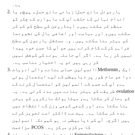
ہے۔
ہارمونل مانع حمل: زبانی مانع حمل، پیچ، یا
اندام نہانی کے حلقے آپ کے ماہواری کے چکر کو
منظم کر سکتے ہیں، اینڈروجن کی سطح کو کم کر
سکتے ہیں، اور مہاسے اور اضافی بال کی نشوونما
کو بہتر بنا سکتے ہیں۔ وہ مستقل ہارمون کی سطح
فراہم کرکے کام کرتے ہیں جو آپ کا جسم خود پیدا
نہیں کر رہا ہے۔ اگر آپ حاملہ ہونے کی کوشش نہیں
کر رہی ہیں تو یہ اختیار مناسب ہے۔
انسولین حساس بنانے والی ادویات: Metformin، ایک
دوا جو عام طور پر ذیابیطس کے لیے استعمال ہوتی
ہے، آپ کے جسم کے انسولین کو استعمال کرنے کے
طریقے کو بہتر بنانے میں مدد کرتی ہے۔ یہ ovulation
کو بحال کر سکتا ہے، میٹابولک مارکروں کو بہتر
بنا سکتا ہے، اور کبھی کبھی وزن کے انتظام میں
مدد کر سکتا ہے۔ بہت سے ڈاکٹر اسے تجویز کرتے
ہیں اگرچہ آپ کو ذیابیطس نہ ہو کیونکہ انسولین
مزاحمت PCOS کا مرکزی مرکز ہے۔
اینٹی-اینڈروجن ادویات: Spironolactone اور اسی طرح