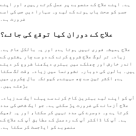
ہے۔ اپنے علاج کے منصوبے پر عمل کرتے رہیں، اور اپنے
جسم کو صحت یاب ہونے کے لیے وہ سہارا دیں جس کی اسے
ضرورت ہے۔
علاج کے دوران کیا توقع کی جائے؟
علاج ہمیشہ فوری نہیں ہوتا ہے، اور یہ بالکل عام ہے۔
زیادہ تر لوگ علاج شروع کرنے کے دو سے چار ہفتوں کے
اندر خارش اور چھلکے میں بہتری دیکھنا شروع کر دیتے
ہیں۔ بالوں کی دوبارہ نشوونما میں زیادہ وقت لگ سکتا
ہے، اکثر تین سے چھ مہینے، کیونکہ بال چکروں میں
بڑھتے ہیں۔
آپ کو اپنے لیے بہترین کام کرنے سے پہلے ایک سے زیادہ
علاج آزمانے کی ضرورت پڑ سکتی ہے۔ جو ایک شخص کی مدد
کرتا ہے وہ دوسرے کی مدد نہیں کر سکتا، اور یہ ٹھیک
ہے۔ آپ کا ڈاکٹر آپ کے ردعمل کے مطابق آپ کے علاج کے
منصوبے کو ایڈجسٹ کر سکتا ہے۔