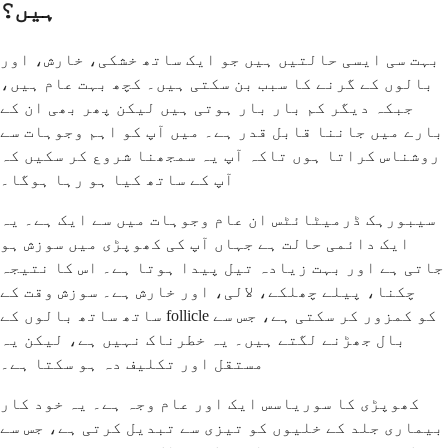
ہیں؟
بہت سی ایسی حالتیں ہیں جو ایک ساتھ خشکی، خارش، اور
بالوں کے گرنے کا سبب بن سکتی ہیں۔ کچھ بہت عام ہیں،
جبکہ دیگر کم بار بار ہوتی ہیں لیکن پھر بھی ان کے
بارے میں جاننا قابل قدر ہے۔ میں آپ کو اہم وجوہات سے
روشناس کراتا ہوں تاکہ آپ یہ سمجھنا شروع کر سکیں کہ
آپ کے ساتھ کیا ہو رہا ہوگا۔
سیبورہک ڈرمیٹائٹس ان عام وجوہات میں سے ایک ہے۔ یہ
ایک دائمی حالت ہے جہاں آپ کی کھوپڑی میں سوزش ہو
جاتی ہے اور بہت زیادہ تیل پیدا ہوتا ہے۔ اس کا نتیجہ
چکنا، پیلے چھلکے، لالی، اور خارش ہے۔ سوزش وقت کے
ساتھ ساتھ بالوں کے follicle کو کمزور کر سکتی ہے، جس سے
بال جھڑنے لگتے ہیں۔ یہ خطرناک نہیں ہے، لیکن یہ
مستقل اور تکلیف دہ ہو سکتا ہے۔
کھوپڑی کا سوریاسس ایک اور عام وجہ ہے۔ یہ خود کار
بیماری جلد کے خلیوں کو تیزی سے تبدیل کرتی ہے، جس سے