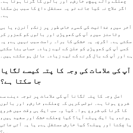
چھلکے والے پیچ، خارش، اور بالوں کا گرنا ہوتا ہے۔
اگر علاج نہ کیا جائے تو یہ مستقل داغ کا سبب بن سکتا
ہے۔
آخر میں، غذائیت کی کمی، خاص طور پر زنک، آئرن، یا بی
وٹامنز میں، آپ کی کھوپڑی اور بالوں کو کمزور کر
سکتی ہے۔ اگرچہ یہ خشکی کا براہ راست سبب نہیں ہے، یہ
کمی آپ کی کھوپڑی کو جلن کے لیے زیادہ حساس بنا سکتی
ہے اور آپ کے بال گرنے کے لیے زیادہ مائل ہو سکتے ہیں۔
آپ کی علامات کی وجہ کا پتہ کیسے لگایا
جا سکتا ہے؟
اصل وجہ کا پتہ لگانا آپ کی علامات پر توجہ دینے سے
شروع ہوتا ہے۔ نوٹس کریں کہ چھلکے، خارش، اور بالوں
کا گرنا کب شروع ہوا۔ کیا وہ سب ایک ہی وقت میں شروع
ہوئے، یا ایک پہلے آیا؟ کیا چھلکے خشک اور سفید ہیں،
یا چکنا اور پیلے؟ کیا خارش مستقل ہے، یا یہ آتی جاتی
ہے؟