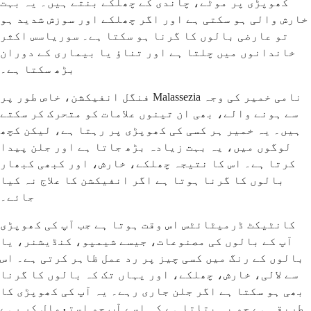
کھوپڑی پر موٹے، چاندی کے چھلکے بنتے ہیں۔ یہ بہت
خارش والی ہو سکتی ہے اور اگر چھلکے اور سوزش شدید ہو
تو عارضی بالوں کا گرنا ہو سکتا ہے۔ سوریاسس اکثر
خاندانوں میں چلتا ہے اور تناؤ یا بیماری کے دوران
بڑھ سکتا ہے۔
فنگل انفیکشن، خاص طور پر Malassezia نامی خمیر کی وجہ
سے ہونے والے، بھی ان تینوں علامات کو متحرک کر سکتے
ہیں۔ یہ خمیر ہر کسی کی کھوپڑی پر رہتا ہے، لیکن کچھ
لوگوں میں، یہ بہت زیادہ بڑھ جاتا ہے اور جلن پیدا
کرتا ہے۔ اس کا نتیجہ چھلکے، خارش، اور کبھی کبھار
بالوں کا گرنا ہوتا ہے اگر انفیکشن کا علاج نہ کیا
جائے۔
کانٹیکٹ ڈرمیٹائٹس اس وقت ہوتا ہے جب آپ کی کھوپڑی
آپ کے بالوں کی مصنوعات، جیسے شیمپو، کنڈیشنر، یا
بالوں کے رنگ میں کسی چیز پر رد عمل ظاہر کرتی ہے۔ اس
سے لالی، خارش، چھلکے، اور یہاں تک کہ بالوں کا گرنا
بھی ہو سکتا ہے اگر جلن جاری رہے۔ یہ آپ کی کھوپڑی کا
طریقہ ہے جو یہ بتاتا ہے کہ اسے آپ جو استعمال کر رہے