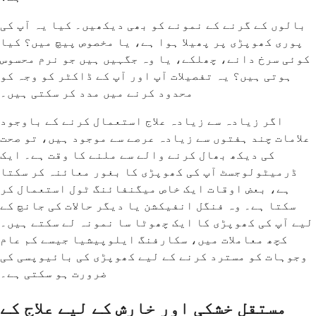
بالوں کے گرنے کے نمونے کو بھی دیکھیں۔ کیا یہ آپ کی
پوری کھوپڑی پر پھیلا ہوا ہے، یا مخصوص پیچ میں؟ کیا
کوئی سرخ دانے، چھلکے، یا وہ جگہیں ہیں جو نرم محسوس
ہوتی ہیں؟ یہ تفصیلات آپ اور آپ کے ڈاکٹر کو وجہ کو
محدود کرنے میں مدد کر سکتی ہیں۔
اگر زیادہ سے زیادہ علاج استعمال کرنے کے باوجود
علامات چند ہفتوں سے زیادہ عرصے سے موجود ہیں، تو صحت
کی دیکھ بھال کرنے والے سے ملنے کا وقت ہے۔ ایک
ڈرمیٹولوجسٹ آپ کی کھوپڑی کا بغور معائنہ کر سکتا
ہے، بعض اوقات ایک خاص میگنفائنگ ٹول استعمال کر
سکتا ہے۔ وہ فنگل انفیکشن یا دیگر حالات کی جانچ کے
لیے آپ کی کھوپڑی کا ایک چھوٹا سا نمونہ لے سکتے ہیں۔
کچھ معاملات میں، سکارفنگ ایلوپیشیا جیسے کم عام
وجوہات کو مسترد کرنے کے لیے کھوپڑی کی بائیوپسی کی
ضرورت ہو سکتی ہے۔
مستقل خشکی اور خارش کے لیے علاج کے