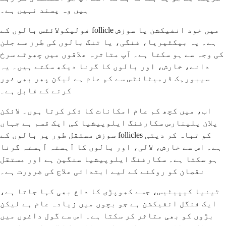
ہیں وہ پسند نہیں ہے۔
فولیکولائٹس بالوں کے follicle میں خود انفیکشن یا سوزش
ہے۔ یہ بیکٹیریا، فنگی، یا تنگ بالوں کی طرز سے جلن
کی وجہ سے ہو سکتا ہے۔ آپ متاثرہ علاقوں میں چھوٹے سرخ
دانے، خارش، اور بالوں کا گرنا دیکھ سکتے ہیں۔ یہ
سیبورہک ڈرمیٹائٹس سے کم عام ہے لیکن پھر بھی غور
کرنے کے قابل ہے۔
اب، میں کچھ کم عام امکانات کا ذکر کرتا ہوں۔ لائکن
پلان پلینارس سکارفنگ ایلوپیشیا کی ایک قسم ہے جہاں
سوزش مستقل طور پر بالوں کے follicles کو تباہ کر دیتی
ہے۔ اس سے خارش، لالی، اور بالوں کا آہستہ آہستہ گرنا
ہو سکتا ہے۔ سکارفنگ ایلوپیشیا سنگین ہے اور مستقل
نقصان کو روکنے کے لیے ابتدائی علاج کی ضرورت ہے۔
ٹینیا کیپیٹیس، جسے کھوپڑی کا داغ بھی کہا جاتا ہے،
ایک فنگل انفیکشن ہے جو بچوں میں زیادہ عام ہے لیکن
بڑوں کو بھی متاثر کر سکتا ہے۔ اس سے گول داغوں میں