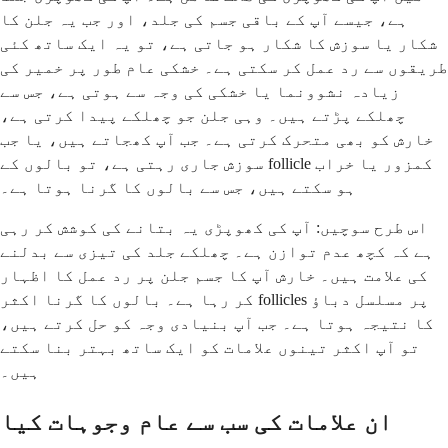
ہے، جیسے آپ کے باقی جسم کی جلد، اور جب یہ جلن کا
شکار یا سوزش کا شکار ہو جاتی ہے، تو یہ ایک ساتھ کئی
طریقوں سے رد عمل کر سکتی ہے۔ خشکی عام طور پر خمیر کی
زیادہ نشوونما یا خشکی کی وجہ سے ہوتی ہے، جس سے
چھلکے پڑتے ہیں۔ وہی جلن جو چھلکے پیدا کرتی ہے،
خارش کو بھی متحرک کرتی ہے۔ جب آپ کھجاتے ہیں، یا جب
سوزش جاری رہتی ہے، تو بالوں کے follicle کمزور یا خراب
ہو سکتے ہیں، جس سے بالوں کا گرنا ہوتا ہے۔
اس طرح سوچیں: آپ کی کھوپڑی یہ بتانے کی کوشش کر رہی
ہے کہ کچھ عدم توازن ہے۔ چھلکے جلد کی تیزی سے بدلنے
کی علامت ہیں۔ خارش آپ کا جسم جلن پر رد عمل کا اظہار
کر رہا ہے۔ بالوں کا گرنا اکثر follicles پر مسلسل دباؤ
کا نتیجہ ہوتا ہے۔ جب آپ بنیادی وجہ کو حل کرتے ہیں،
تو آپ اکثر تینوں علامات کو ایک ساتھ بہتر بنا سکتے
ہیں۔
ان علامات کی سب سے عام وجوہات کیا