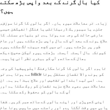
کیا بال گرنے کے بعد واپس بڑھ سکتے
ہیں؟
زیادہ تر معاملات میں، ہاں۔ اگر بالوں کا گرنا سوزش،
جلن، یا سیبورہک ڈرمیٹائٹس یا فنگل انفیکشن جیسی
عارضی حالت کی وجہ سے ہوتا ہے، تو بنیادی مسئلہ کا
علاج ہونے کے بعد آپ کے بال واپس بڑھ سکتے ہیں اور عام
طور پر بڑھتے ہیں۔ اس میں کچھ مہینے لگ سکتے ہیں،
کیونکہ بال آہستہ آہستہ بڑھتے ہیں، لیکن صحیح دیکھ
بھال کے ساتھ، آپ کو بہتری نظر آنی چاہیے۔
تاہم، اگر بالوں کا گرنا سکارفنگ ایلوپیشیا کی وجہ
سے ہوتا ہے، تو follicle کو ہونے والا نقصان مستقل ہوتا
ہے۔ اسی لیے ابتدائی تشخیص اور علاج بہت اہم ہے۔ ان
معاملات میں بھی، علاج مزید نقصان کو روک سکتا ہے اور
آپ کے بالوں کو محفوظ رکھ سکتا ہے۔
اپنی کھوپڑی اور اپنے بالوں کے ساتھ صبر کریں۔ شفا
یابی میں وقت لگتا ہے، اور راستے میں مایوس ہونا عام