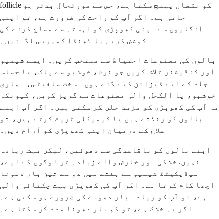
follicle کو نقصان پہنچ سکتا ہے، جس سے صورتحال بدتر ہو
جاتی ہے۔ اگر آپ کو راحت کی ضرورت ہے، تو اپنی
انگلیوں سے اپنی کھوپڑی کو آہستہ سے مساج کرنے کی
کوشش کریں یا ٹھنڈا کمپریس لگائیں۔
بالوں کی مصنوعات احتیاط سے منتخب کریں۔ ایسے شیمپو
اور کنڈیشنر تلاش کریں جو نرم، خوشبو سے پاک، یا حساس
جلد کے لیے ڈیزائن کیے گئے ہوں۔ سخت سلفیٹس، بھاری
خوشبو، یا الکحل والی مصنوعات سے گریز کریں، کیونکہ
یہ آپ کی کھوپڑی کو مزید جلن کر سکتی ہیں۔ اگر آپ اپنے
بالوں کو رنگتے ہیں یا کیمیکلی ٹریٹ کرتے ہیں، تو
علاج کے درمیان اپنی کھوپڑی کو آرام دیں۔
اپنے بالوں کو باقاعدگی سے دھوئیں، لیکن بہت زیادہ
نہیں. خشکی اور خارش والے زیادہ تر لوگوں کے لیے،
میڈیکیٹڈ شیمپو سے ہفتے میں دو سے تین بار دھونا
اچھا کام کرتا ہے۔ اگر آپ کی کھوپڑی بہت چکنائی والی
ہے، تو آپ کو زیادہ بار دھونے کی ضرورت ہو سکتی ہے۔
اگر یہ خشک ہے، تو کم بار دھونا مدد کر سکتا ہے۔