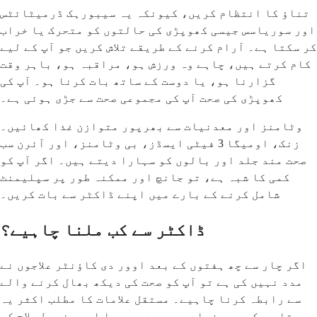
تناؤ کا انتظام کریں، کیونکہ یہ سیبورہک ڈرمیٹائٹس
اور سوریاسس جیسی کھوپڑی کی حالتوں کو متحرک یا خراب
کر سکتا ہے۔ آرام کرنے کے طریقے تلاش کریں جو آپ کے لیے
کام کرتے ہیں، چاہے وہ ورزش ہو، مراقبہ ہو، باہر وقت
گزارنا ہو، یا دوست کے ساتھ بات کرنا ہو۔ آپ کی
کھوپڑی کی صحت آپ کی مجموعی صحت سے جڑی ہوئی ہے۔
وٹامنز اور معدنیات سے بھرپور متوازن غذا کھائیں۔
زنک، اومیگا 3 فیٹی ایسڈز، بی وٹامنز، اور آئرن سب
صحت مند جلد اور بالوں کو سہارا دیتے ہیں۔ اگر آپ کو
کمی کا شبہ ہے، تو جانچ اور ممکنہ طور پر سپلیمنٹ
شامل کرنے کے بارے میں اپنے ڈاکٹر سے بات کریں۔
ڈاکٹر سے کب ملنا چاہیے؟
اگر چار سے چھ ہفتوں کے بعد اوور دی کاؤنٹر علاجوں نے
مدد نہیں کی ہے تو آپ کو صحت کی دیکھ بھال کرنے والے
سے رابطہ کرنا چاہیے۔ مستقل علامات کا مطلب اکثر یہ
ہوتا ہے کہ وجہ زیادہ پیچیدہ ہے یا اسے مضبوط علاج کی