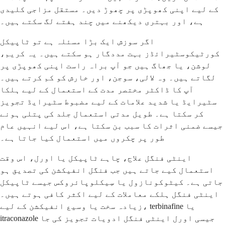
کے لیے اپنی کھوپڑی پر چھوڑ دیں۔ مستقل مزاجی کلیدی
ہے، اور بہتری دیکھنے میں چند ہفتے لگ سکتے ہیں۔
اگر سوزش ایک بڑا مسئلہ ہے تو ٹاپیکل
کورٹیکوسٹیرائڈز بہت مددگار ہو سکتے ہیں۔ یہ کریم،
لوشن، یا جھاگ ہیں جو آپ براہ راست اپنی کھوپڑی پر
لگاتے ہیں۔ وہ لالی، سوجن، اور خارش کو کم کرتے ہیں۔
آپ کا ڈاکٹر مختصر مدت کے استعمال کے لیے ہلکا
سٹیرایڈ یا شدید علامات کے لیے مضبوط سٹیرایڈ تجویز
کر سکتا ہے۔ طویل مدتی استعمال جلد کی پتلی ہونے
جیسے ضمنی اثرات کا سبب بن سکتا ہے، اس لیے انہیں عام
طور پر چکروں میں استعمال کیا جاتا ہے۔
اینٹی فنگل علاج، چاہے ٹاپیکل یا اورل، اس وقت
استعمال کیے جاتے ہیں جب فنگل انفیکشن کی تصدیق ہو
جاتی ہے۔ کیٹوکونازول یا سِیکلوپائروکس جیسے ٹاپیکل
اینٹی فنگل ہلکے معاملات کے لیے اکثر کافی ہوتے ہیں۔
زیادہ سخت یا وسیع انفیکشن کے لیے، terbinafine یا
itraconazole جیسی اورل اینٹی فنگل ادویات تجویز کی جا