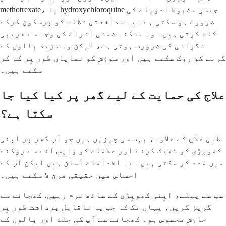
methotrexate، یا hydroxychloroquine جیسی مضبوط ادویات کی
ضرورت ہو سکتی ہے۔ یہ مدافعتی نظام کو پرسکون کرکے
کام کرتی ہیں۔ وہ ممکنہ ضمنی اثرات کی وجہ سے قریبی
نگرانی کی ضرورت ہوتی ہے، لیکن وہ مزید بالوں کے
گرنے کو روک سکتے ہیں اور سوزش کو نمایاں طور پر کم کر
سکتے ہیں۔
علاج کی حمایت کے لیے گھر پر کیا کیا جا
سکتا ہے؟
طبی علاج کے علاوہ، بہت سی چیزیں ہیں جو آپ گھر پر اپنی
کھوپڑی کو ٹھیک کرنے اور علامات کو واپس آنے سے روکنے
میں مدد کر سکتی ہیں۔ یہ اقدامات آسان ہیں لیکن آپ کے
احساس میں حقیقی فرق لا سکتے ہیں۔
سب سے پہلے، اپنی کھوپڑی کے ساتھ نرم رہیں. کھجانے سے
گریز کریں، یہاں تک کہ جب یہ ناقابل برداشت طور پر
خارش محسوس ہو۔ کھجانے سے آپ کی جلد اور بالوں کے