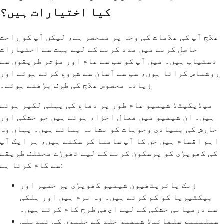
کیا اختیارات ہیں؟
علاج آپ کی علامات کی وجہ پر منحصر ہے، لیکن آپ کو راحت
حاصل کرنے میں مدد کرنے کے لیے بہت سے اختیارات
دستیاب ہیں۔ میں آپ کو سب سے عام اور مؤثر طریقوں سے
روشناس کراتا ہوں، سب سے آسان سے شروع کرتے ہوئے اور
زیادہ مخصوص علاج کی طرف بڑھتے ہوئے۔
میڈیکیٹڈ شیمپو عام طور پر دفاع کی پہلی لکیر ہوتے
ہیں۔ ان شیمپو میں فعال اجزاء ہوتے ہیں جو خشکی اور
خارش کی بنیادی وجوہات کو نشانہ بناتے ہیں۔ یہاں وہ
اہم اقسام ہیں جن کا آپ سامنا کر سکتے ہیں، ہر ایک آپ
کی کھوپڑی کو پرسکون کرنے کے لیے تھوڑے مختلف طریقے
سے کام کرتا ہے:
زنک پائریتھیون شیمپو کھوپڑی پر خمیر اور
بیکٹیریا کو کم کرتے ہیں۔ وہ نرم ہیں اور ہلکی
سے درمیانی خشکی کے لیے اچھی طرح کام کرتے ہیں۔
سیلینیم سلفائیڈ شیمپو جلد کے خلیوں کی تبدیلی