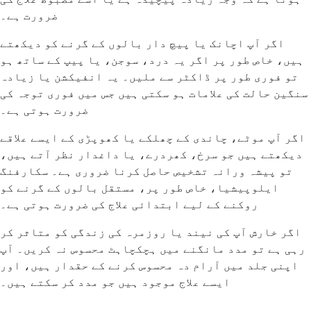
ضرورت ہے۔
اگر آپ اچانک یا پیچ دار بالوں کے گرنے کو دیکھتے
ہیں، خاص طور پر اگر یہ درد، سوجن، یا پیپ کے ساتھ ہو
تو فوری طور پر ڈاکٹر سے ملیں۔ یہ انفیکشن یا زیادہ
سنگین حالت کی علامات ہو سکتی ہیں جس میں فوری توجہ کی
ضرورت ہوتی ہے۔
اگر آپ موٹے، چاندی کے چھلکے یا کھوپڑی کے ایسے علاقے
دیکھتے ہیں جو سرخ، کھردرے، یا داغدار نظر آتے ہیں،
تو پیشہ ورانہ تشخیص حاصل کرنا ضروری ہے۔ سکارفنگ
ایلوپیشیا، خاص طور پر، مستقل بالوں کے گرنے کو
روکنے کے لیے ابتدائی علاج کی ضرورت ہوتی ہے۔
اگر خارش آپ کی نیند یا روزمرہ کی زندگی کو متاثر کر
رہی ہے تو مدد مانگنے میں ہچکچاہٹ محسوس نہ کریں۔ آپ
اپنی جلد میں آرام دہ محسوس کرنے کے حقدار ہیں، اور
ایسے علاج موجود ہیں جو مدد کر سکتے ہیں۔