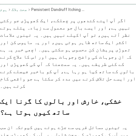
Persistent Dandruff Itching And Hair Loss Treatment Options
صحت بلاگ
ہوم
اگر آپ اپنے کندھوں پر چھلکے، ایک کھوپڑی جو رکتی
نہیں ہے، اور ایسے بال جو معمول سے زیادہ پتلے ہوتے
نظر آتے ہیں، تو آپ اکیلے نہیں ہیں۔ یہ تینوں علامات
اکثر ایک ساتھ ظاہر ہوتی ہیں، اور یہ مایوس کن اور
تھوڑی پریشان کن محسوس ہو سکتی ہیں۔ اچھی خبر یہ ہے
کہ ان وجوہات کی واضح وجوہات ہیں اور اس کا علاج کرنے
کے کئی طریقے ہیں۔ یہ سمجھنا کہ آپ کی کھوپڑی اور
بالوں کے ساتھ کیا ہو رہا ہے، آپ کو باخبر فیصلے کرنے
اور ایسے حل تلاش کرنے میں مدد کر سکتا ہے جو واقعی کام
کرتے ہیں۔
خشکی، خارش اور بالوں کا گرنا ایک
ساتھ کیوں ہوتا ہے؟
یہ تینوں مسائل قریب سے جڑے ہوئے ہیں کیونکہ ان سب
میں آپ کی کھوپڑی کی صحت شامل ہے۔ آپ کی کھوپڑی جلد