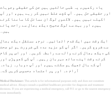
یاد رکھیں، یہ طبی حالتیں ہیں جن کی حقیقی وجوہات
اور حقیقی حل ہیں۔ آپ کچھ غلط نہیں کر رہے ہیں، اور آپ
اکیلے نہیں ہیں۔ لاکھوں لوگ ان مسائل کا سامنا کرتے
ہیں، اور بہت سے لوگ صحیح دیکھ بھال سے راحت پاتے
ہیں۔
ایک وقت میں ایک قدم اٹھائیں۔ نرم، مستقل دیکھ بھال
سے شروع کریں۔ اگر آپ کو مزید مدد کی ضرورت ہو تو صحت
کی دیکھ بھال کرنے والے سے رابطہ کریں۔ اور اس پر کام
کرتے وقت اپنے ساتھ مہربان رہیں۔ آپ کی کھوپڑی اور
آپ کے بال ٹھیک ہو سکتے ہیں، اور آپ دوبارہ زیادہ
آرام دہ اور پر اعتماد محسوس کریں گے۔
Medical Disclaimer:
This article is for informational purposes only and does not constitute
medical advice. Always consult a qualified healthcare provider for diagnosis and treatment
decisions. If you are experiencing a medical emergency, call 911 or go to the nearest emergency
room immediately.