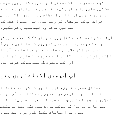
کچھ علاجوں سے ہلکے ضمنی اثرات ہو سکتے ہیں، جیسے
خشکی، جلن، یا بالوں کی ساخت میں تبدیلیاں۔ یہ عام
طور پر عارضی اور قابل انتظام ہوتے ہیں۔ اگر ضمنی
اثرات آپ کو پریشان کر رہے ہیں، تو اپنے ڈاکٹر کو
بتائیں تاکہ وہ تبدیلیاں کر سکیں۔
اپنے علاج کے ساتھ مستقل رہیں، یہاں تک کہ علامات بہتر
ہونے کے بعد بھی۔ بہت سی کھوپڑی کی حالتیں واپس آ
سکتی ہیں اگر علاج بہت جلد بند کر دیا جائے۔ آپ کا
ڈاکٹر آپ کو بتائے گا کہ کتنے عرصے تک جاری رکھنا ہے
اور کب محفوظ طریقے سے کم کرنا ہے۔
آپ اس میں اکیلے نہیں ہیں
مستقل خشکی، خارش، اور بالوں کے گرنے سے نمٹنا
تنہائی اور مایوس کن محسوس ہو سکتا ہے۔ آپ اپنے
کپڑوں پر چھلکے کی وجہ سے خود کو شعور محسوس کر سکتے
ہیں یا مزید بال گرنے کے بارے میں فکر مند ہو سکتے
ہیں۔ یہ احساسات مکمل طور پر درست ہیں۔