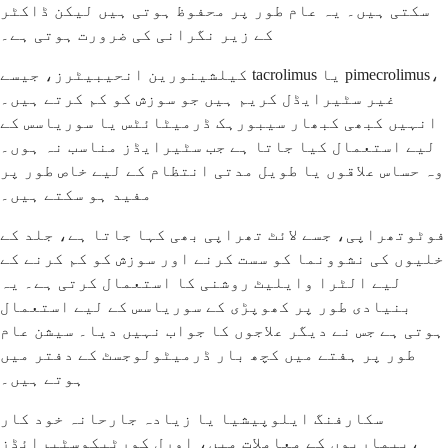
سکتی ہیں۔ یہ عام طور پر محفوظ ہوتی ہیں لیکن ڈاکٹر
کے زیر نگرانی کی ضرورت ہوتی ہے۔
کیلشینورین انحیبیٹرز، جیسے tacrolimus یا pimecrolimus،
غیر سٹیرایڈل کریم ہیں جو سوزش کو کم کرتے ہیں۔
انہیں کبھی کبھار سیبورہک ڈرمیٹائٹس یا سوریاسس کے
لیے استعمال کیا جاتا ہے جب سٹیرایڈز مناسب نہ ہوں۔
وہ حساس علاقوں یا طویل مدتی انتظام کے لیے خاص طور پر
مفید ہو سکتے ہیں۔
فوٹوتھراپی، جسے لائٹ تھراپی بھی کہا جاتا ہے، جلد کے
خلیوں کی نشوونما کو سست کرنے اور سوزش کو کم کرنے کے
لیے الٹرا وایلیٹ روشنی کا استعمال کرتی ہے۔ یہ
بنیادی طور پر کھوپڑی کے سوریاسس کے لیے استعمال
ہوتی ہے جس نے دیگر علاجوں کا جواب نہیں دیا۔ سیشن عام
طور پر ہفتے میں کچھ بار ڈرمیٹولوجسٹ کے دفتر میں
ہوتے ہیں۔
سکارفنگ ایلوپیشیا یا زیادہ جارحانہ خود کار
بیماریوں کے معاملات میں، اورل کورٹیکوسٹیرائڈز،