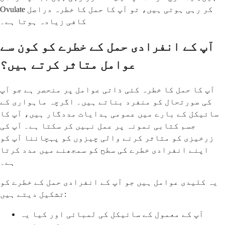
Ovulate کر رہی ہوتی ہیں، تو آپ کا حمل کا خطرہ دراصل
کافی زیادہ ہوتا ہے۔
آپ کے انفرادی حمل کے خطرے کو کون سے
عوامل متاثر کرتے ہیں؟
آپ کا حمل کا خطرہ کئی ذاتی عوامل پر منحصر ہے جو آپ
کی صورتحال کو منفرد بناتے ہیں۔ اگرچہ ماہواری کے
سائیکل کے بارے میں عمومی ہدایات مددگار ہیں، آپ کا
جسم کتابی نمونہ پر عمل نہیں کر سکتا ہے۔ آپ کی
زرخیزی کو متاثر کرنے والی چیزوں کو پہچاننا آپ کو
اپنے انفرادی خطرے کی سطح کو سمجھنے میں مدد کرتا
ہے۔
یہ کلیدی عوامل ہیں جو آپ کے انفرادی حمل کے خطرے کو
تشکیل دیتے ہیں:
آپ کے معمول کے سائیکل کی لمبائی اور کیا یہ