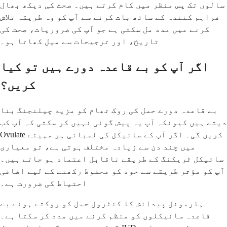
سالوں تک پس منظر میں کام کرتے ہیں۔ صحت کی دیکھ بھال
فراہم کنندہ کے ساتھ بات کرنے سے آپ کو وہ طریقہ تلاش
کرنے میں مدد مل سکتی ہے جو آپ کی ضروریات، صحت کی
تاریخ، اور ترجیحات سے میل کھاتا ہو۔
اگر آپ کو بے قاعدہ دورے ہیں تو کیا
کریں؟
بے قاعدہ دورے حمل کی روک تھام کو مزید چیلنجنگ بنا
دیتے ہیں کیونکہ آپ یہ پیش گوئی نہیں کر سکتی کہ آپ کب
Ovulate کریں گی۔ اگر آپ کے سائیکل کی لمبائی ہر مہینے
میں چند دن سے زیادہ مختلف ہوتی ہے، تو معیاری
سائیکل ٹریکنگ کے طریقے ناقابل اعتماد ہو جاتے ہیں۔
آپ کو مؤثر طریقے سے خود کو محفوظ رکھنے کے لیے اضافی
احتیاط کی ضرورت ہے۔
ہارمونل پیدائش کا کنٹرول حمل کو روکتے ہوئے بے
قاعدہ سائیکلوں کو منظم کرنے میں مدد کر سکتا ہے۔