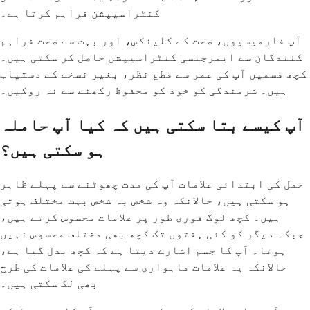
کنٹراسیپشن فراہم کرتا ہے۔
آپ فارمیسیوں، صحت کے کلینکس، اور بہت سے صحت فراہم
کنندگان سے ایمرجنسی کنٹراسیپشن حاصل کر سکتی ہیں۔
کچھ قسمیں آپ کی عمر سے قطع نظر، بغیر نسخے کے دستیاب
ہیں۔ شرمندگی کو خود کو محفوظ رکھنے سے نہ روکیں۔
آپ کیسے بتا سکتی ہیں کہ کیا آپ حاملہ
ہو سکتی ہیں؟
حمل کی ابتدائی علامات آپ کی مدت چھوٹنے سے پہلے ظاہر
ہو سکتی ہیں، حالانکہ وہ شخص بہ شخص بہت مختلف ہوتی
ہیں۔ کچھ لوگ فوری طور پر علامات محسوس کرتے ہیں،
جبکہ دیگر کو کئی ہفتوں تک کچھ بھی مختلف محسوس نہیں
ہوتا۔ آپ کا جسم اشارے دیتا ہے کہ کچھ بدل گیا ہے،
حالانکہ یہ علامات ماہواری سے پہلے کی علامات کی طرح
بھی لگ سکتی ہیں۔