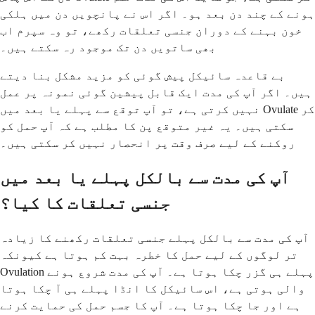
ہونے کے چند دن بعد ہو۔ اگر اس نے پانچویں دن میں ہلکی
خون بہنے کے دوران جنسی تعلقات رکھے، تو وہ سپرم اب
بھی ساتویں دن تک موجود رہ سکتے ہیں۔
بے قاعدہ سائیکل پیش گوئی کو مزید مشکل بنا دیتے
ہیں۔ اگر آپ کی مدت ایک قابل پیشین گوئی نمونہ پر عمل
نہیں کرتی ہے، تو آپ توقع سے پہلے یا بعد میں Ovulate کر
سکتی ہیں۔ یہ غیر متوقع پن کا مطلب ہے کہ آپ حمل کو
روکنے کے لیے صرف وقت پر انحصار نہیں کر سکتی ہیں۔
آپ کی مدت سے بالکل پہلے یا بعد میں
جنسی تعلقات کا کیا؟
آپ کی مدت سے بالکل پہلے جنسی تعلقات رکھنے کا زیادہ
تر لوگوں کے لیے حمل کا خطرہ بہت کم ہوتا ہے کیونکہ
Ovulation پہلے ہی گزر چکا ہوتا ہے۔ آپ کی مدت شروع ہونے
والی ہوتی ہے، اس سائیکل کا انڈا پہلے ہی آ چکا ہوتا
ہے اور جا چکا ہوتا ہے۔ آپ کا جسم حمل کی حمایت کرنے