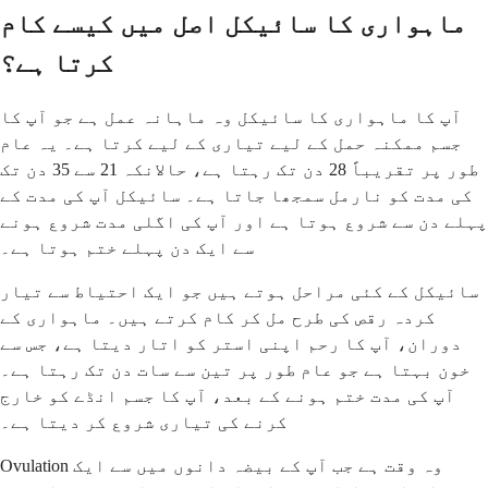
ماہواری کا سائیکل اصل میں کیسے کام
کرتا ہے؟
آپ کا ماہواری کا سائیکل وہ ماہانہ عمل ہے جو آپ کا
جسم ممکنہ حمل کے لیے تیاری کے لیے کرتا ہے۔ یہ عام
طور پر تقریباً 28 دن تک رہتا ہے، حالانکہ 21 سے 35 دن تک
کی مدت کو نارمل سمجھا جاتا ہے۔ سائیکل آپ کی مدت کے
پہلے دن سے شروع ہوتا ہے اور آپ کی اگلی مدت شروع ہونے
سے ایک دن پہلے ختم ہوتا ہے۔
سائیکل کے کئی مراحل ہوتے ہیں جو ایک احتیاط سے تیار
کردہ رقص کی طرح مل کر کام کرتے ہیں۔ ماہواری کے
دوران، آپ کا رحم اپنی استر کو اتار دیتا ہے، جس سے
خون بہتا ہے جو عام طور پر تین سے سات دن تک رہتا ہے۔
آپ کی مدت ختم ہونے کے بعد، آپ کا جسم انڈے کو خارج
کرنے کی تیاری شروع کر دیتا ہے۔
Ovulation وہ وقت ہے جب آپ کے بیضہ دانوں میں سے ایک