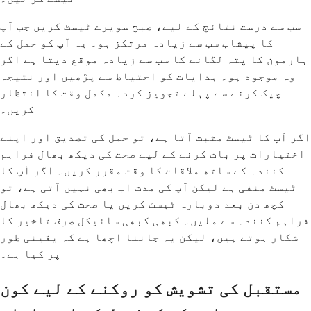
سب سے درست نتائج کے لیے، صبح سویرے ٹیسٹ کریں جب آپ
کا پیشاب سب سے زیادہ مرتکز ہو۔ یہ آپ کو حمل کے
ہارمون کا پتہ لگانے کا سب سے زیادہ موقع دیتا ہے اگر
وہ موجود ہو۔ ہدایات کو احتیاط سے پڑھیں اور نتیجہ
چیک کرنے سے پہلے تجویز کردہ مکمل وقت کا انتظار
کریں۔
اگر آپ کا ٹیسٹ مثبت آتا ہے، تو حمل کی تصدیق اور اپنے
اختیارات پر بات کرنے کے لیے صحت کی دیکھ بھال فراہم
کنندہ کے ساتھ ملاقات کا وقت مقرر کریں۔ اگر آپ کا
ٹیسٹ منفی ہے لیکن آپ کی مدت اب بھی نہیں آتی ہے، تو
کچھ دن بعد دوبارہ ٹیسٹ کریں یا صحت کی دیکھ بھال
فراہم کنندہ سے ملیں۔ کبھی کبھی سائیکل صرف تاخیر کا
شکار ہوتے ہیں، لیکن یہ جاننا اچھا ہے کہ یقینی طور
پر کیا ہے۔
مستقبل کی تشویش کو روکنے کے لیے کون