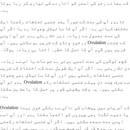
کے بجائے رحم کی استر کو اتارنے کی تیاری کر رہا ہوتا
ہے۔
تاہم، آپ کی مدت کے فوراً بعد جنسی تعلقات رکھنا ایک
مختلف کہانی ہے۔ اگر آپ کا سائیکل چھوٹا ہے یا اگر آپ
کی مدت معمول سے زیادہ دیر تک رہتی ہے، تو آپ اپنی
زرخیز ونڈو کے قریب ہو سکتی ہیں۔ آپ Ovulation کے جتنے
قریب ہوں گی، آپ کا حمل کا خطرہ اتنا ہی زیادہ ہوگا۔
کچھ لوگوں کی مدت لمبی ہوتی ہے جو سات یا اس سے زیادہ
دن تک رہتی ہے۔ اگر آپ ایک طویل مدت کے اختتام کے قریب
جنسی تعلقات رکھتی ہیں اور آپ کا سائیکل بھی چھوٹا
ہے، تو آپ Ovulation سے صرف چند دن پہلے جنسی تعلقات رکھ
سکتی ہیں۔ یہ وقت یقینی طور پر حمل کا باعث بن سکتا
ہے۔
Ovulation کے آس پاس میں پیشاب کی نالی سے ہلکی خون بہنا
یا دھبے لگنا بھی چیزوں کو الجھا سکتا ہے، اور آپ اسے
اپنی مدت سمجھ سکتی ہیں۔ اگر آپ جنسی تعلقات رکھتی
ہیں، یہ سوچ کر کہ آپ حیض سے گزر رہی ہیں جب آپ دراصل