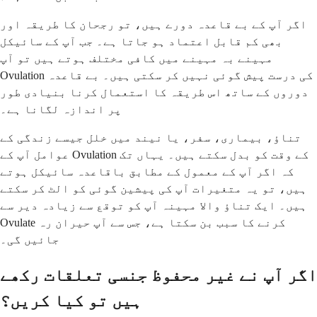
اگر آپ کے بے قاعدہ دورے ہیں، تو رجحان کا طریقہ اور
بھی کم قابل اعتماد ہو جاتا ہے۔ جب آپ کے سائیکل
مہینے بہ مہینے میں کافی مختلف ہوتے ہیں تو آپ
Ovulation کی درست پیش گوئی نہیں کر سکتی ہیں۔ بے قاعدہ
دوروں کے ساتھ اس طریقہ کا استعمال کرنا بنیادی طور
پر اندازہ لگانا ہے۔
تناؤ، بیماری، سفر، یا نیند میں خلل جیسے زندگی کے
عوامل آپ کے Ovulation کے وقت کو بدل سکتے ہیں۔ یہاں تک
کہ اگر آپ کے معمول کے مطابق باقاعدہ سائیکل ہوتے
ہیں، تو یہ متغیرات آپ کی پیشین گوئی کو الٹ کر سکتے
ہیں۔ ایک تناؤ والا مہینہ آپ کو توقع سے زیادہ دیر سے
Ovulate کرنے کا سبب بن سکتا ہے، جس سے آپ حیران رہ
جائیں گی۔
اگر آپ نے غیر محفوظ جنسی تعلقات رکھے
ہیں تو کیا کریں؟