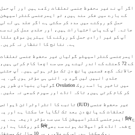
اگر آپ نے غیر محفوظ جنسی تعلقات رکھے ہیں اور آپ حمل
کے بارے میں فکر مند ہیں، تو ایمرجنسی کنٹراسیپشن
حمل کو روکنے میں مدد کر سکتی ہے اگر جلد ہی لے لی
جائے۔ آپ کے پاس اختیارات ہیں، اور جلدی عمل کرنے سے
آپ کو غیر ارادی حمل کو روکنے کا بہترین موقع ملتا
ہے۔ نتائج کا انتظار نہ کریں۔
ایمرجنسی کنٹراسیپٹو گولیاں غیر محفوظ جنسی تعلقات
کے 72 گھنٹے کے اندر لینے پر سب سے اچھا کام کرتی ہیں،
حالانکہ کچھ قسمیں پانچ دن تک مؤثر ہوتی ہیں۔ آپ جتنی
جلدی انہیں لیں گی، وہ اتنی ہی مؤثر ہوں گی۔ یہ
گولیاں بنیادی طور پر Ovulation میں تاخیر یا اسے روک
کر کام کرتی ہیں، تاکہ انڈے اور سپرم کبھی نہ ملیں۔
تانبے کا انٹراوٹرائن ڈیوائس (IUD) غیر محفوظ جنسی
تعلقات کے پانچ دن بعد تک لگایا جا سکتا ہے اور یہ
ایمرجنسی کنٹراسیپشن کا سب سے مؤثر ذریعہ ہے۔ یہ निषेج
کو روکتا ہے اور निषेج شدہ انڈے کو امپلانٹ ہونے سے بھی
روک سکتا ہے۔ اس کے علاوہ، یہ 10 سال تک مستقل