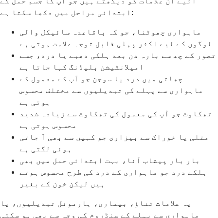
آئیے ان علامات کو دیکھتے ہیں جو آپ کا جسم حمل کے
ابتدائی مراحل میں دکھا سکتا ہے:
ماہواری چھوٹنا، جو کہ باقاعدہ سائیکل والی
لوگوں کے لیے اکثر پہلی قابل توجہ علامت ہوتی ہے
تصور کے چھ سے بارہ دن بعد ہلکی دھبے یا درد، جسے
امپلانٹیشن بلیڈنگ کہا جاتا ہے
چھاتی میں درد یا سوجن جو آپ کے معمول کے
ماہواری سے پہلے کی تبدیلیوں سے مختلف محسوس
ہوتی ہے
تھکاوٹ جو آپ کی معمول کی تھکاوٹ سے زیادہ شدید
محسوس ہوتی ہے
متلی یا خوراک سے بیزاری جو کہیں سے بھی آ جاتی
ہوئی لگتی ہے
بار بار پیشاب آنا، بہت ابتدائی حمل میں بھی
ہلکے درد جو ماہواری کے درد کی طرح محسوس ہوتے
ہیں لیکن خون کے بغیر
یہ علامات تناؤ، بیماری، ہارمونل تبدیلیوں، یا
ماہواری سے پہلے کے سنڈروم کی وجہ سے بھی ہو سکتی