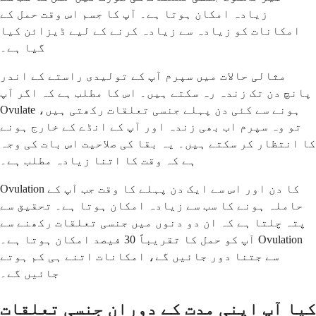
زیادہ امکان ہوتا ہے۔ آپ کا جسم اس وقت حمل کے
امکانات کو زیادہ سے زیادہ کرنے کے لیے ڈیزائن کیا
گیا ہے۔
مثالی حالات میں سپرم آپ کے تولیدی راستے کے اندر
پانچ دن تک زندہ رہ سکتے ہیں۔ اس کا مطلب ہے کہ اگر آپ
Ovulate ہونے سے کئی دن پہلے جنسی تعلقات رکھتی ہیں،
تو وہ سپرم اب بھی زندہ اور آپ کے انڈے کے خارج ہونے
کا انتظار کر سکتے ہیں۔ یہ بقا کی صلاحیت اس بات کی وجہ
ہے کہ وقت کا اتنا زیادہ مطلب ہے۔
Ovulation کا دن اور اس سے ایک دن پہلے کا وقت جب آپ کے
حاملہ ہونے کا سب سے زیادہ امکان ہوتا ہے۔ تحقیق سے
پتہ چلتا ہے کہ ان دو دنوں میں جنسی تعلقات رکھنے سے
آپ کو حمل کا تقریباً 30 فیصد امکان ہوتا ہے۔ Ovulation
سے جتنا دور جائیں گے، امکانات اتنے ہی کم ہوتے
جائیں گے۔
کیا آپ اپنی مدت کے دوران جنسی تعلقات