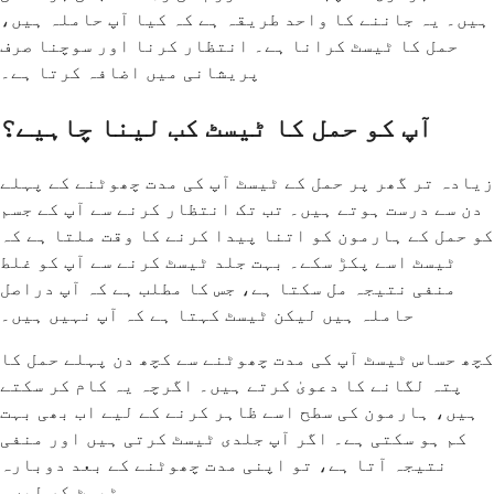
ہیں۔ یہ جاننے کا واحد طریقہ ہے کہ کیا آپ حاملہ ہیں،
حمل کا ٹیسٹ کرانا ہے۔ انتظار کرنا اور سوچنا صرف
پریشانی میں اضافہ کرتا ہے۔
آپ کو حمل کا ٹیسٹ کب لینا چاہیے؟
زیادہ تر گھر پر حمل کے ٹیسٹ آپ کی مدت چھوٹنے کے پہلے
دن سے درست ہوتے ہیں۔ تب تک انتظار کرنے سے آپ کے جسم
کو حمل کے ہارمون کو اتنا پیدا کرنے کا وقت ملتا ہے کہ
ٹیسٹ اسے پکڑ سکے۔ بہت جلد ٹیسٹ کرنے سے آپ کو غلط
منفی نتیجہ مل سکتا ہے، جس کا مطلب ہے کہ آپ دراصل
حاملہ ہیں لیکن ٹیسٹ کہتا ہے کہ آپ نہیں ہیں۔
کچھ حساس ٹیسٹ آپ کی مدت چھوٹنے سے کچھ دن پہلے حمل کا
پتہ لگانے کا دعویٰ کرتے ہیں۔ اگرچہ یہ کام کر سکتے
ہیں، ہارمون کی سطح اسے ظاہر کرنے کے لیے اب بھی بہت
کم ہو سکتی ہے۔ اگر آپ جلدی ٹیسٹ کرتی ہیں اور منفی
نتیجہ آتا ہے، تو اپنی مدت چھوٹنے کے بعد دوبارہ
ٹیسٹ کر لیں۔