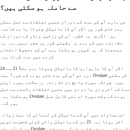
سے حاملہ ہو سکتی ہیں؟
جی ہاں، آپ کی مدت کے دوران جنسی تعلقات سے حمل ممکن
ہے، خاص طور پر اگر آپ کا سائیکل چھوٹا یا بے قاعدہ
ہو۔ اگرچہ یہ خطرہ آپ کی زرخیز ونڈو کے دوران کے
مقابلے میں کم ہے، یہ یقینی طور پر صفر نہیں ہے۔ یہ
سمجھنا کہ یہ کیوں ہو سکتا ہے، آپ کو محفوظ انتخاب
کرنے میں مدد کرتا ہے۔
اگر آپ کا ماہواری کا سائیکل چھوٹا ہے، مثلاً 21 سے 24
دن، تو آپ کی مدت ختم ہونے کے فوراً بعد Ovulate کر سکتی
ہیں۔ چونکہ سپرم پانچ دن تک زندہ رہ سکتے ہیں، اپنی
مدت کے آخری دن یا دو دن میں جنسی تعلقات رکھنے سے حمل
ہو سکتا ہے۔ Ovulate ہونے کے وقت سپرم اب بھی قابل عمل
ہوں گے۔
اس مساوات میں آپ کے سائیکل کی لمبائی کا بہت زیادہ
اثر ہوتا ہے۔ 21 دن کے سائیکل والی کوئی شخص ساتویں
دن کے آس پاس Ovulate کر سکتی ہے، جو شاید اس کی مدت ختم