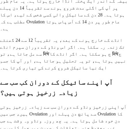
بیضہ کے اندر ایک پختہ انڈا خارج ہوتا ہے۔ یہ عام طور
پر آپ کی اگلی مدت شروع ہونے سے تقریباً 14 دن پہلے
ہوتا ہے۔ 28 دن کے سائیکل والی کسی شخص کے لیے، اس کا
مطلب ہے کہ Ovulation عام طور پر دن 14 کے آس پاس ہوتا
ہے۔
انڈے کے خارج ہونے کے بعد، یہ تقریباً 12 سے 24 گھنٹے
تک زندہ رہ سکتا ہے۔ اگر اس ونڈو کے دوران سپرم انڈے
سے مل جاتا ہے، تو निषेج ہو سکتا ہے۔ اگر انڈے کا निषेج
نہیں ہوتا ہے، تو یہ تحلیل ہو جاتا ہے، اور آپ کا جسم
ایک نیا سائیکل شروع کرنے کی تیاری کرتا ہے۔
آپ اپنے سائیکل کے دوران کب سب سے
زیادہ زرخیز ہوتی ہیں؟
آپ اپنی زرخیز ونڈو کے دوران سب سے زیادہ زرخیز ہوتی
ہیں، جس میں Ovulation سے پانچ دن پہلے اور Ovulation کا
دن خود شامل ہوتا ہے۔ یہ چھ روزہ ونڈو وہ وقت ہے جب
غیر محفوظ جنسی تعلقات کی صورت میں حمل کا سب سے