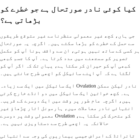
کیا کوئی نادر صورتحال ہے جو خطرے کو
بڑھاتی ہے؟
جی ہاں، کچھ غیر معمولی منظرنامے غیر متوقع طریقوں
سے حمل کے خطرے کو بڑھا سکتے ہیں۔ اگرچہ یہ صورتحال
ہر کسی کے ساتھ نہیں ہوتی، ان سے واقف ہونا آپ کو مکمل
تصویر کو سمجھنے میں مدد کرتا ہے۔ آپ کا جسم کبھی
کبھی آپ کو حیران کر سکتا ہے، یہاں تک کہ اگر آپ کو
لگتا ہے کہ آپ اپنے سائیکل کو اچھی طرح جانتی ہیں۔
ایک سائیکل میں ایک سے زیادہ Ovulation نادر لیکن ممکن
ہے۔ کچھ خواتین ایک سائیکل میں دو انڈے خارج کرتی
ہیں، اگرچہ عام طور پر وقت میں ایک دوسرے کے قریب۔
انتہائی نادر معاملات میں، ہارمونل اتار چڑھاؤ غیر
معمولی وقت پر دوسرے Ovulation کو متحرک کر سکتا ہے،
حالانکہ یہ اچھی طرح سے دستاویزی نہیں ہے۔
تائرائڈ کے امراض جیسی بیماریوں کی وجہ سے انتہائی