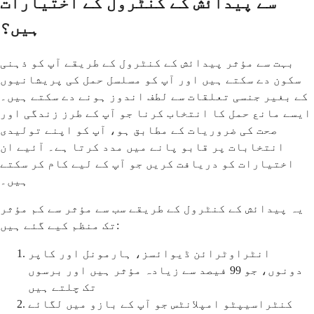
سے پیدائش کے کنٹرول کے اختیارات
ہیں؟
بہت سے مؤثر پیدائش کے کنٹرول کے طریقے آپ کو ذہنی
سکون دے سکتے ہیں اور آپ کو مسلسل حمل کی پریشانیوں
کے بغیر جنسی تعلقات سے لطف اندوز ہونے دے سکتے ہیں۔
ایسے مانع حمل کا انتخاب کرنا جو آپ کے طرز زندگی اور
صحت کی ضروریات کے مطابق ہو، آپ کو اپنے تولیدی
انتخابات پر قابو پانے میں مدد کرتا ہے۔ آئیے ان
اختیارات کو دریافت کریں جو آپ کے لیے کام کر سکتے
ہیں۔
یہ پیدائش کے کنٹرول کے طریقے سب سے مؤثر سے کم مؤثر
تک منظم کیے گئے ہیں:
انٹراوٹرائن ڈیوائسز، ہارمونل اور کاپر
دونوں، جو 99 فیصد سے زیادہ مؤثر ہیں اور برسوں
تک چلتے ہیں
کنٹراسیپٹو امپلانٹس جو آپ کے بازو میں لگائے