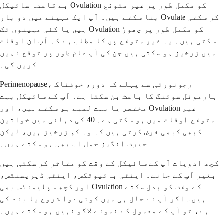
بے قاعدہ سائیکل Ovulation کو مکمل طور پر غیر متوقع
بنا سکتے ہیں۔ آپ ایک مہینے میں دو بار Ovulate کر سکتی
ہیں یا کئی مہینوں تک Ovulation کو مکمل طور پر چھوڑ
سکتی ہیں۔ یہ غیر متوقع پن کا مطلب ہے کہ آپ ان اوقات
میں زرخیز ہو سکتی ہیں جن کی آپ عام طور پر توقع نہیں
کریں گی۔
Perimenopause، رجونورتی سے پہلے کا دور، خوفناک
ہارمونل سوئنگ کا باعث بن سکتا ہے۔ آپ کے سائیکل بہت
مختصر یا بہت لمبے ہو سکتے ہیں، اور Ovulation غیر
متوقع اوقات میں ہو سکتی ہے۔ 40 کی دہائی میں خواتین
کبھی کبھی فرض کرتی ہیں کہ وہ کم زرخیز ہیں، لیکن
حیرت انگیز حمل اب بھی ہو سکتے ہیں۔
کچھ ادویات آپ کے سائیکل کے وقت کو متاثر کر سکتی ہیں
بغیر آپ کے جانے۔ اینٹی بائیوٹکس، اینٹی ڈپریسنٹس،
اور کچھ سپلیمنٹس بھی Ovulation کے وقت کو بدل سکتے
ہیں۔ اگر آپ نے حال ہی میں کوئی دوا شروع یا بند کی
ہے، تو آپ کے معمول کے نمونے لاگو نہیں ہو سکتے ہیں۔