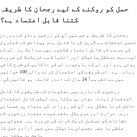
حمل کو روکنے کے لیے رجحان کا طریقہ
کتنا قابل اعتماد ہے؟
رجحان کا طریقہ، جس میں آپ کی زرخیز ونڈو کے دوران
جنسی تعلقات سے گریز کرنا شامل ہے، پیدائش کے کنٹرول
کی سب سے کم قابل اعتماد شکلوں میں سے ایک ہے۔ اس کے
لیے بہت مستقل سائیکل اور احتیاط سے ٹریکنگ کی ضرورت
ہوتی ہے، اور اس کے باوجود، اس کی ناکامی کی شرح کافی
زیادہ ہے۔ اس طریقے کو استعمال کرنے والی 100 خواتین
میں سے تقریباً 24 سال کے اندر حاملہ ہو جائیں گی۔
زرخیزی کے بارے میں معلومات کے طریقوں کا کامل
استعمال زیادہ مؤثر ہو سکتا ہے، لیکن کامل استعمال
حاصل کرنا مشکل ہے۔ آپ کو روزانہ کی بنیاد پر جسمانی
درجہ حرارت اور سرویکل بلغم جیسے متعدد زرخیزی کے
نشانات کو مسلسل ٹریک کرنے کی ضرورت ہے۔ چھوٹی سی
غلطی یا غیر معمولی سائیکل بھی غیر ارادی حمل کا
باعث بن سکتا ہے۔