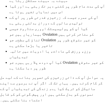
مہینے بہ مہینے مستقل رہتا ہے
آپ کی مدت عام طور پر کتنی دیر تک رہتی ہے اور کیا
اس میں نمایاں تغیر ہوتا ہے
آپ کی عمر، جیسے کہ زرخیزی قدرتی طور پر آپ کے
تولیدی سالوں کے دوران بدلتی رہتی ہے
کیا آپ کو پولیسیسٹک اووری سنڈروم جیسی
بیماریاں ہیں جو Ovulation کو متاثر کرتی ہیں
تناؤ کی سطح، جو Ovulation کو غیر متوقع طور پر
تاخیر یا بڑھا سکتی ہے
وزن، ورزش کی عادات، یا ادویات میں حالیہ
تبدیلیاں
کیا آپ دودھ پلا رہی ہیں، جو Ovulation کو غیر متوقع
طور پر دبا سکتا ہے
یہ عوامل آپ کے ذاتی زرخیزی کی تصویر بنانے کے لیے مل
کر کام کرتے ہیں۔ یہاں تک کہ اگر آپ نے برسوں سے اپنے
سائیکل کو ٹریک کیا ہے، زندگی کی تبدیلیاں آپ کے
نمونوں کو بدل سکتی ہیں اور پیش گوئی کو کم قابل
اعتماد بنا سکتی ہیں۔