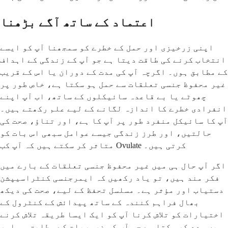
اعتماد کے ساتھ آگے بڑھنا
اپنی زرخیزی اور حمل کے خطرے کو سمجھنا آپ کو ایسے
انتخاب کرنے کی طاقت دیتا ہے جو آپ کے زندگی کے اہداف
کے مطابق ہوں۔ اگرچہ آپ کی مدت کے دوران یا اس کے قریب
غیر محفوظ جنسی تعلقات سے حمل ہو سکتا ہے، خاص طور پر
چھوٹے یا بے قاعدہ سائیکلوں کے ساتھ، اب آپ اپنے
انفرادی خطرے کا اندازہ لگانے کے لیے علم رکھتے ہیں۔
آپ کا سائیکل منفرد طور پر آپ کا ہے، اور تناؤ، صحت کی
حالتیں، اور طرز زندگی جیسے عوامل سبھی اس بات کو
متاثر کر سکتے ہیں کہ آپ کب Ovulate کرتی ہیں۔
اگر آپ حال ہی میں غیر محفوظ جنسی تعلقات کے بارے میں
فکر مند ہیں، تو یاد رکھیں کہ ایمرجنسی کنٹراسیپشن
دستیاب اور مؤثر ہے۔ مسلسل تحفظ کے لیے، صحت کی دیکھ
بھال فراہم کنندہ کے ساتھ پیدائش کے کنٹرول کے
اختیارات کو تلاش کرنا آپ کو ایک ایسا طریقہ تلاش کرنے
میں مدد کر سکتا ہے جو آپ کی ضروریات کے مطابق ہو اور