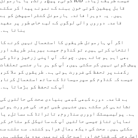
گولی، پیچ، رنگ، یا ہارمونل IUD جیسے طریقے زیادہ
قابل پیشین گوئی خون بہنے کے نمونے پیدا کر سکتے
ہیں۔ یہ دوہرا فائدہ ہارمونل کنٹراسیپشن کو بے
قاعدہ دوروں والی لوگوں کے لیے خاص طور پر مفید
بناتا ہے۔
اگر آپ ہارمونل طریقوں کا استعمال نہیں کرنے کا
انتخاب کرتی ہیں، تو کنڈوم جیسے بیریئر طریقے اور
بھی اہم ہو جاتے ہیں۔ چونکہ آپ اپنی زرخیز ونڈو کی
پیش گوئی نہیں کر سکتی ہیں، آپ کو ہر بار جنسی تعلقات
رکھنے پر تحفظ کی ضرورت ہوتی ہے۔ طریقوں کو ملا کر،
جیسے کہ کنڈوم کو سپرمیسائڈ کے ساتھ استعمال کرنا،
آپ کے تحفظ کو بڑھاتا ہے۔
بے قاعدہ دورے کبھی کبھی بنیادی صحت کی حالتوں کی
نشاندہی کر سکتے ہیں جنہیں طبی توجہ کی ضرورت ہوتی
ہے۔ پولیسیسٹک اووری سنڈروم، تائرائڈ کے مسائل، یا
نمایاں تناؤ جیسی حالتیں آپ کے سائیکل کو متاثر کر
سکتی ہیں۔ صحت کی دیکھ بھال فراہم کنندہ سے ملنے سے
اصل وجہ کی شناخت اور اسے حل کرنے میں مدد مل سکتی ہے۔