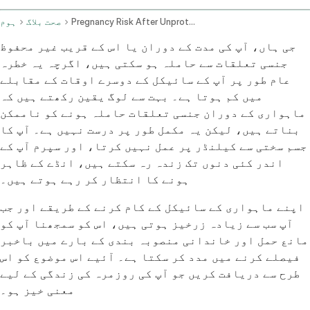
Pregnancy Risk After Unprotected Sex Near Menstruation
صحت بلاگ
ہوم
جی ہاں، آپ کی مدت کے دوران یا اس کے قریب غیر محفوظ
جنسی تعلقات سے حاملہ ہو سکتی ہیں، اگرچہ یہ خطرہ
عام طور پر آپ کے سائیکل کے دوسرے اوقات کے مقابلے
میں کم ہوتا ہے۔ بہت سے لوگ یقین رکھتے ہیں کہ
ماہواری کے دوران جنسی تعلقات حاملہ ہونے کو ناممکن
بناتے ہیں، لیکن یہ مکمل طور پر درست نہیں ہے۔ آپ کا
جسم سختی سے کیلنڈر پر عمل نہیں کرتا، اور سپرم آپ کے
اندر کئی دنوں تک زندہ رہ سکتے ہیں، انڈے کے ظاہر
ہونے کا انتظار کر رہے ہوتے ہیں۔
اپنے ماہواری کے سائیکل کے کام کرنے کے طریقے اور جب
آپ سب سے زیادہ زرخیز ہوتی ہیں، اس کو سمجھنا آپ کو
مانع حمل اور خاندانی منصوبہ بندی کے بارے میں باخبر
فیصلے کرنے میں مدد کر سکتا ہے۔ آئیے اس موضوع کو اس
طرح سے دریافت کریں جو آپ کی روزمرہ کی زندگی کے لیے
معنی خیز ہو۔