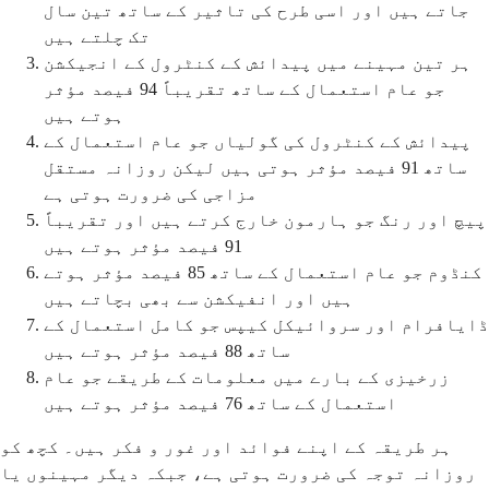
جاتے ہیں اور اسی طرح کی تاثیر کے ساتھ تین سال
تک چلتے ہیں
ہر تین مہینے میں پیدائش کے کنٹرول کے انجیکشن
جو عام استعمال کے ساتھ تقریباً 94 فیصد مؤثر
ہوتے ہیں
پیدائش کے کنٹرول کی گولیاں جو عام استعمال کے
ساتھ 91 فیصد مؤثر ہوتی ہیں لیکن روزانہ مستقل
مزاجی کی ضرورت ہوتی ہے
پیچ اور رنگ جو ہارمون خارج کرتے ہیں اور تقریباً
91 فیصد مؤثر ہوتے ہیں
کنڈوم جو عام استعمال کے ساتھ 85 فیصد مؤثر ہوتے
ہیں اور انفیکشن سے بھی بچاتے ہیں
ڈایافرام اور سروائیکل کیپس جو کامل استعمال کے
ساتھ 88 فیصد مؤثر ہوتے ہیں
زرخیزی کے بارے میں معلومات کے طریقے جو عام
استعمال کے ساتھ 76 فیصد مؤثر ہوتے ہیں
ہر طریقہ کے اپنے فوائد اور غور و فکر ہیں۔ کچھ کو
روزانہ توجہ کی ضرورت ہوتی ہے، جبکہ دیگر مہینوں یا