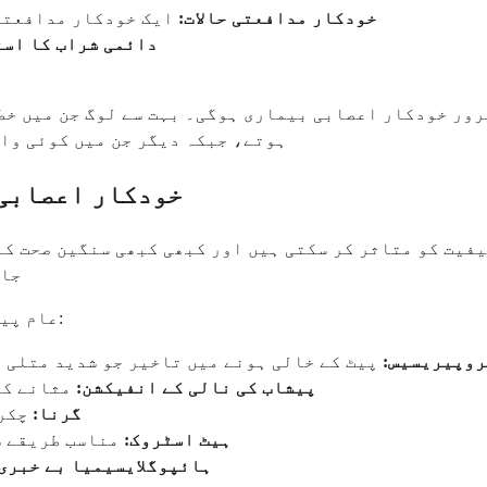
خودکار مدافعتی حالات:
ایک خودکار مدافعتی 
دائمی شراب کا است
ضرور خودکار اعصابی بیماری ہوگی۔ بہت سے لوگ جن میں خط
ہوتے، جبکہ دیگر جن میں کوئی واض
خودکار اعصابی 
یت کو متاثر کر سکتی ہیں اور کبھی کبھی سنگین صحت کے 
جان
عام پیچیدگیاں جن کا آپ کو سامنا ہو سکتا ہے ان میں شامل ہیں:
وپیریسیس:
پیٹ کے خالی ہونے میں تاخیر جو شدید متلی ا
پیشاب کی نالی کے انفیکشن:
مثانے کے
گرنا:
چکر 
ہیٹ اسٹروک:
مناسب طریقے س
ہائپوگلایسیمیا بے خبری: