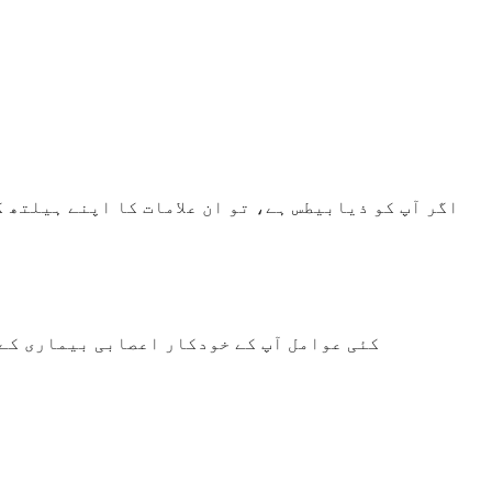
اگر آپ کو ذیابیطس ہے، تو ان علامات کا اپنے ہیلتھ 
کئی عوامل آپ کے خودکار اعصابی بیماری کے 