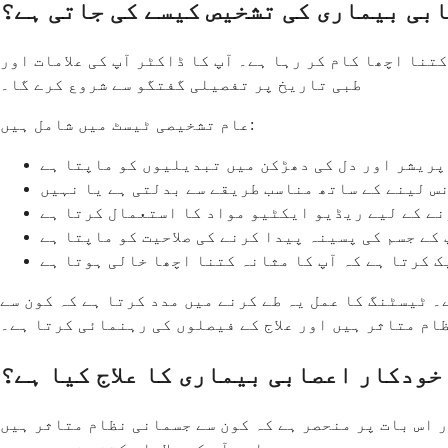
بی بیماری کی تشخیص کیسے کی جاتی ہے؟
نا اچھا کام کر رہا ہے۔ آپ کا ڈاکٹر آپ کی علامات اور
طبی تاریخ پر تفصیلی گفتگو سے شروع کرے گا۔
عام تشخیصی ٹیسٹ میں شامل ہیں:
پریشر اور دل کی دھڑکن میں تبدیلیوں کو ماپتا ہے
نس لینے کے ساتھ مناسب طریقے سے بدلتی ہے یا نہیں
نے کے لیے ریڈیو ایکٹیو مواد کا استعمال کرتا ہے
کے جسم کی پسینہ پیدا کرنے کی صلاحیت کو ماپتا ہے
 کرتا ہے کہ آپ کا مثانہ کتنا اچھا خالی ہوتا ہے
 ٹیسٹنگ کا عمل یہ طے کرنے میں مدد کرتا ہے کہ کون سے
ام متاثر ہیں اور علاج کے فیصلوں کی رہنمائی کرتا ہے۔
خودکار اعصابی بیماری کا علاج کیا ہے؟
ر اس بات پر منحصر ہے کہ کون سے جسمانی نظام متاثر ہیں