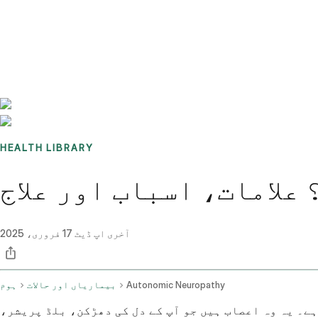
Benchmarks
Stories
FAQ
Sign up / Log in
HEALTH LIBRARY
علامات، اسباب اور علاج
آخری اپ ڈیٹ
17 فروری، 2025
Autonomic Neuropathy
بیماریاں اور حالات
ہوم
ے۔ یہ وہ اعصاب ہیں جو آپ کے دل کی دھڑکن، بلڈ پریشر،