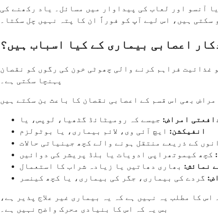
یا آنسو اور لعاب کی پیداوار میں مسائل۔ یاد رکھنے کی
 سکتی ہیں، اس لیے آپ کو فوراً ان کا پتہ نہیں چل سکتا۔
کار اعصابی بیماری کے کیا اسباب ہیں؟
و غذائیت فراہم کرنے والی چھوٹی خون کی رگوں کو نقصان
پہنچا سکتی ہے۔
افعتی امراض:
انفیکشن:
ایچ آئی وی، لائم بیماری، یا بوٹولزم
وں کے ذریعے منتقل ہونے والے کچھ جینیاتی حالات
کچھ کیموتھراپی ادویات یا بلڈ پریشر کی دوائیں
 نمائش:
بھاری دھاتیں یا زیادہ شراب کا استعمال
ض:
گردے کی بیماری، جگر کی بیماری، یا کچھ کینسر
س کا مطلب یہ نہیں ہے کہ یہ بیماری غیر علاج پذیر ہے،
بس یہ کہ اس کا بنیادی محرک واضح نہیں ہے۔