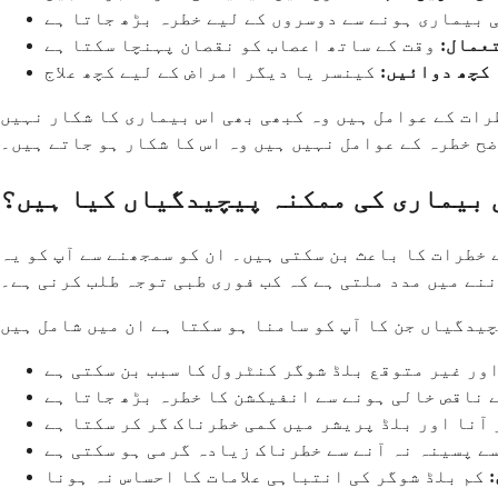
بیماری ہونے سے دوسروں کے لیے خطرہ بڑھ جاتا ہے
عمال:
وقت کے ساتھ اعصاب کو نقصان پہنچا سکتا ہے
کچھ دوائیں:
کینسر یا دیگر امراض کے لیے کچھ علاج
رات کے عوامل ہیں وہ کبھی بھی اس بیماری کا شکار نہیں
ح خطرہ کے عوامل نہیں ہیں وہ اس کا شکار ہو جاتے ہیں۔
بیماری کی ممکنہ پیچیدگیاں کیا ہیں؟
خطرات کا باعث بن سکتی ہیں۔ ان کو سمجھنے سے آپ کو یہ
نے میں مدد ملتی ہے کہ کب فوری طبی توجہ طلب کرنی ہے۔
ور غیر متوقع بلڈ شوگر کنٹرول کا سبب بن سکتی ہے
 ناقص خالی ہونے سے انفیکشن کا خطرہ بڑھ جاتا ہے
آنا اور بلڈ پریشر میں کمی خطرناک گر کر سکتا ہے
ے پسینہ نہ آنے سے خطرناک زیادہ گرمی ہو سکتی ہے
کم بلڈ شوگر کی انتباہی علامات کا احساس نہ ہونا