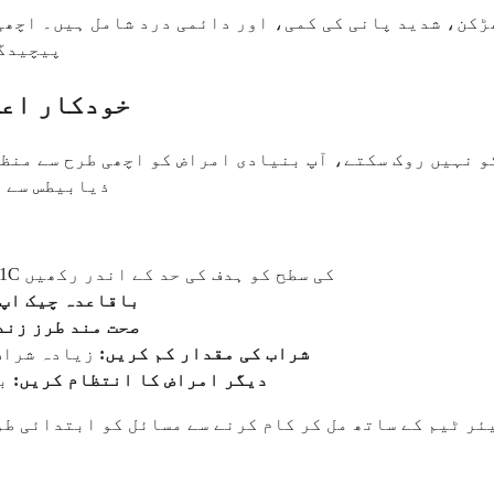
ڑکن، شدید پانی کی کمی، اور دائمی درد شامل ہیں۔ اچھی 
پیچیدگی
خودکار اعص
 نہیں روک سکتے، آپ بنیادی امراض کو اچھی طرح سے منظم
ذیابیطس سے م
اگر آپ کو ذیابیطس ہے تو اپنے A1C کی سطح کو ہدف کی حد کے اندر رکھیں
باقاعدہ چیک اپ:
صحت مند طرز زند
شراب کی مقدار کم کریں:
زیادہ شراب 
دیگر امراض کا انتظام کریں:
بل
ئر ٹیم کے ساتھ مل کر کام کرنے سے مسائل کو ابتدائی طو