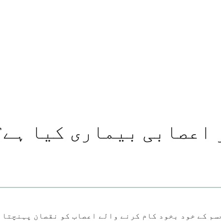
اعصابی بیماری کیا ہے؟ 
سم کے خود بخود کام کرنے والے اعصاب کو نقصان پہنچتا ہ