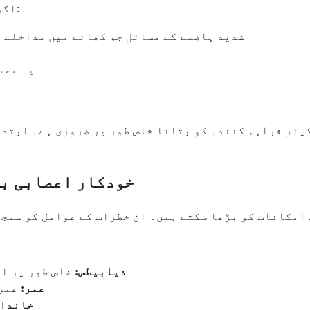
اگر آپ کے پاس ہے تو فوری طور پر طبی دیکھ بھال حاصل کریں:
شدید ہاضمے کے مسائل جو کھانے میں مداخلت ک
یہ محس
کیئر فراہم کنندہ کو بتانا خاص طور پر ضروری ہے۔ ابتدا
خودکار اعصابی بی
امکانات کو بڑھا سکتے ہیں۔ ان خطرات کے عوامل کو سمجھ
ذیابیطس:
خاص طور پر اگ
عمر:
عمر ک
خاندان