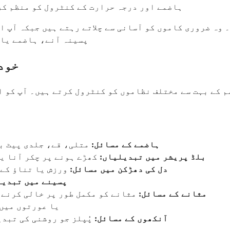
ہاضمے اور درجہ حرارت کے کنٹرول کو منظم کرت
 وہ ضروری کاموں کو آسانی سے چلاتے رہتے ہیں جبکہ آپ ا
پسینہ آنے، ہاضمے یا 
خود
 کے بہت سے مختلف نظاموں کو کنٹرول کرتے ہیں۔ آپ کو ای
ہاضمے کے مسائل:
متلی، قے، جلدی پیٹ بھ
بلڈ پریشر میں تبدیلیاں:
کھڑے ہونے پر چکر آنا ی
دل کی دھڑکن میں مسائل:
ورزش یا تناؤ کے 
پسینے میں تبدیل
مثانے کے مسائل:
مثانے کو مکمل طور پر خالی کرنے 
مردوں میں erectile dysfunction 
آنکھوں کے مسائل:
پُپلز جو روشنی کی تبد