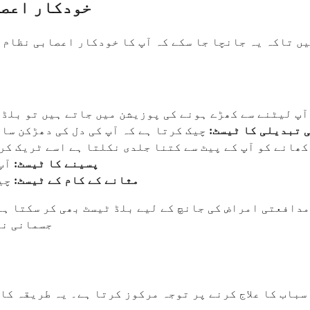
خودکار اعصا
 تاکہ یہ جانچا جا سکے کہ آپ کا خودکار اعصابی نظام کت
آپ لیٹنے سے کھڑے ہونے کی پوزیشن میں جاتے ہیں تو بلڈ 
 تبدیلی کا ٹیسٹ:
چیک کرتا ہے کہ آپ کی دل کی دھڑکن سا
ھانے کو آپ کے پیٹ سے کتنا جلدی نکلتا ہے اسے ٹریک کر
پسینے کا ٹیسٹ:
آپ 
مثانے کے کام کے ٹیسٹ:
چیک
دافعتی امراض کی جانچ کے لیے بلڈ ٹیسٹ بھی کر سکتا ہے۔
جسمانی نظ
اسباب کا علاج کرنے پر توجہ مرکوز کرتا ہے۔ یہ طریقہ کا