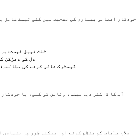
خودکار اعصابی بیماری کی تشخیص میں کئی ٹیسٹ شامل ہیں
ٹلٹ ٹیبل ٹیسٹ:
جب 
دل کی دھڑکن کی
گیسٹرک خالی کرنے کی مطالعہ:
ک
آپ کا ڈاکٹر ذیابیطس، وٹامن کی کمی، یا خودکار م
علاج علامات کو منظم کرنے اور ممکنہ طور پر بنیادی 