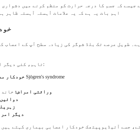
ے جیسے کہ جسم کا درجہ حرارت کو منظم کرنے میں دشواری 
اہم بات یہ ہے کہ یہ علامات آہستہ آہستہ ظاہر ہو
خود
ے۔ طویل عرصے تک بلڈ شوگر کی زیادہ سطح آپ کے اعصاب ک
تاہم، کئی دیگر امراض بھی اس قسم کے اعصابی نقصان کا باعث بن سکتے ہیں:
جیسے کہ رومیٹائڈ گٹھیا، لوپس، یا Sjögren's syndrome
خودکار مد
وراثتی امراض:
خاندان
دوائیں:
زہریلے
دیگر امرا
ے، جسے آئیڈیوپیتھک خودکار اعصابی بیماری کہتے ہیں۔ ا