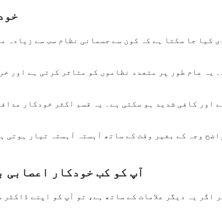
خود
 کیا جا سکتا ہے کہ کون سے جسمانی نظام سب سے زیادہ مت
ک
۔ یہ عام طور پر متعدد نظاموں کو متاثر کرتی ہے اور خ
 اور کافی شدید ہو سکتی ہے۔ یہ قسم اکثر خودکار مدافع
ضح وجہ کے بغیر وقت کے ساتھ آہستہ آہستہ تیار ہوتی ہے۔
آپ کو کب خودکار اعصابی ب
ر اگر یہ دیگر علامات کے ساتھ ہے، تو آپ کو اپنے ڈاکٹر