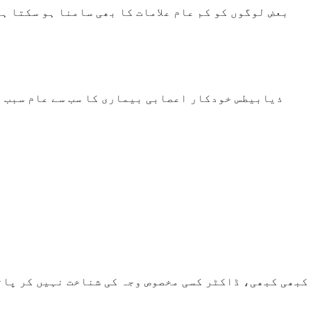
بعض لوگوں کو کم عام علامات کا بھی سامنا ہو سکتا ہ
ذیابیطس خودکار اعصابی بیماری کا سب سے عام سبب ہ
کبھی کبھی، ڈاکٹر کسی مخصوص وجہ کی شناخت نہیں کر پات