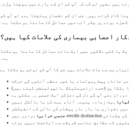
ے ہیں بغیر اس کے کہ آپ کو ان کے بارے میں سوچنا پڑے۔
پنا کام کرتے ہیں۔ جب ان کو نقصان پہنچتا ہے، تو آپ کو
کھڑے ہونے پر چکر آنے میں مسائل کا سامنا ہو سکتا ہے۔
کار اعصابی بیماری کی علامات کیا ہیں؟
ک یا کئی علاقوں میں ایک ساتھ مسائل کا سامنا ہو سکتا
ہے۔
یہاں سب سے عام علامات ہیں جن کا آپ کو نوٹس ہو سکتا ہے:
ر جانا، پیٹ پھولنا، یا غیر منظم آنتوں کی حرکت
ا ہلکا پن (جسے ارتھوسٹیٹک ہائپوٹینشن کہتے ہیں)
دوران بھی آپ کی دل کی دھڑکن ایک جیسی رہ سکتی ہے
یاں:
بہت زیادہ پسینہ آنا، بہت کم یا بالکل نہیں
میں دشواری یا بار بار پیشاب کی نالی کے انفیکشن
یا عورتوں میں کم چکنائی
جنسی خرابی:
یلیوں کے مطابق مناسب طریقے سے ایڈجسٹ نہیں ہوتے