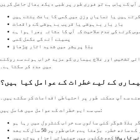
رتے ہیں یا نمایاں وزن میں کمی کا باعث بنتے ہیں
بار بار بے ہوشی یا قریب بے ہوشی کے واقعات
وس کرنے کی عدم صلاحیت کہ آپ کا مثانہ بھرا ہوا ہے
پسینے آنے کی مکمل کمی
بلڈ پریشر میں شدید اتار چڑھاؤ
ئی تشخیص اور علاج بیماری کو مزید خراب ہونے سے روکنے
میں مدد کر سکتا ہے۔
ماری کے لیے خطرات کے عوامل کیا ہیں؟
نے سے آپ ممکنہ طور پر احتیاطی اقدامات کر سکتے ہیں۔
سب سے اہم خطرات کے عوامل میں شامل ہیں:
ر بلڈ شوگر کئی سالوں سے خراب کنٹرول میں رہا ہو
ے ساتھ خطرہ بڑھتا ہے، خاص طور پر 50 سال کے بعد
ی تاریخ:
کچھ شکلوں میں جینیاتی اجزاء ہوتے ہیں