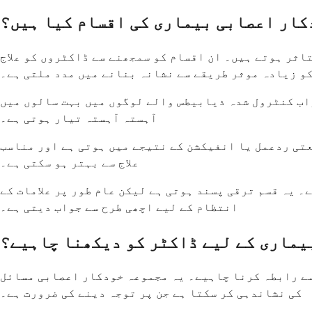
کار اعصابی بیماری کی اقسام کیا ہیں؟
اثر ہوتے ہیں۔ ان اقسام کو سمجھنے سے ڈاکٹروں کو علاج
و زیادہ موثر طریقے سے نشانہ بنانے میں مدد ملتی ہے۔
راب کنٹرول شدہ ذیابیطس والے لوگوں میں بہت سالوں میں
آہستہ آہستہ تیار ہوتی ہے۔
تی ردعمل یا انفیکشن کے نتیجے میں ہوتی ہے اور مناسب
علاج سے بہتر ہو سکتی ہے۔
 یہ قسم ترقی پسند ہوتی ہے لیکن عام طور پر علامات کے
انتظام کے لیے اچھی طرح سے جواب دیتی ہے۔
یماری کے لیے ڈاکٹر کو دیکھنا چاہیے؟
 سے رابطہ کرنا چاہیے۔ یہ مجموعہ خودکار اعصابی مسائل
کی نشاندہی کر سکتا ہے جن پر توجہ دینے کی ضرورت ہے۔