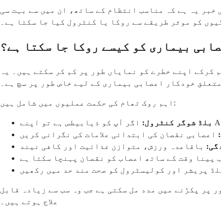
خبر یہ ہے کہ مناسب انتظام کے ساتھ، ان میں سے بہت سی
وں کو موثر طریقے سے روکا یا کنٹرول کیا جا سکتا ہے۔
ابی بیماری کو کیسے روکا جا سکتا ہے؟
 کرکے اپنے خطرے کو نمایاں طور پر کم کر سکتے ہیں۔ یہ
تعلق خودکار اعصابی بیماری کے لیے خاص طور پر سچ ہے۔
اہم روک تھام کی حکمت عملیوں میں شامل ہیں:
بلڈ شوگر کنٹرول:
اعصابی نقصان کی ابتدائی علامات کی نگرانی کریں
گی:
باقاعدہ ورزش، متوازن غذائیت اور کافی نیند
پینا وقت کے ساتھ اعصاب کو نقصان پہنچا سکتا ہے
ڈ پریشر اور کولیسٹرول کو صحت مند حد میں رکھیں
ر پر پکڑنے میں مدد مل سکتی ہے جب وہ سب سے زیادہ قابل
علاج ہوتے ہیں۔