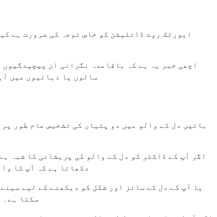
ایورٹک روٹ ڈائلیشن کو خاص توجہ کی ضرورت ہے کیو
اچھی خبر یہ ہے کہ باقاعدہ نگرانی ان پیچیدگیوں ک
سالوں یا دہائیوں میں آہس
بائیں دل کے والو میں دو پٹیاں کی تشخیص عام طور پر 
اگر آپ کے ڈاکٹر کو دل کے والو کی پریشانی کا شبہ ہ
دکھاتا ہے کہ آپ کا وال
سکتا ہے۔ ک