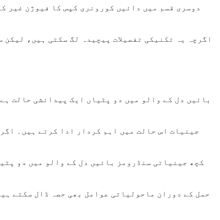
اگرچہ یہ تکنیکی تفصیلات پیچیدہ لگ سکتی ہیں، لیکن س
بائیں دل کے والو میں دو پٹیاں ایک پیدائشی حالت ہے،
کچھ جینیاتی سنڈرومز بائیں دل کے والو میں دو پٹی
حمل کے دوران ماحولیاتی عوامل بھی حصہ ڈال سکتے ہیں