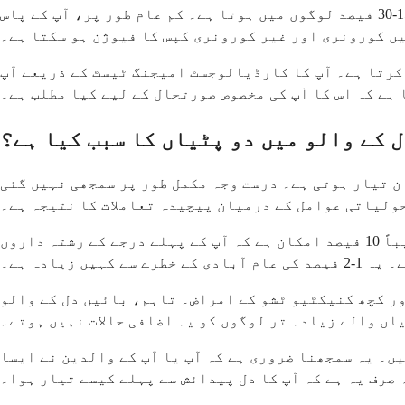
دوسری قسم میں دائیں کورونری کپس کا فیوژن غیر کورونری کپس کے ساتھ شامل ہے۔ یہ اس حالت والے تقریباً 15-30 فیصد لوگوں میں ہوتا ہے۔ کم عام طور پر، آپ کے پاس
ں کورونری اور غیر کورونری کپس کا فیوژن ہو سکتا ہے۔
 کرتا ہے۔ آپ کا کارڈیالوجسٹ امیجنگ ٹیسٹ کے ذریعے آپ
 ہے کہ اس کا آپ کی مخصوص صورتحال کے لیے کیا مطلب ہے۔
 کے والو میں دو پٹیاں کا سبب کیا ہے؟
ن تیار ہوتی ہے۔ درست وجہ مکمل طور پر سمجھی نہیں گئی
ولیاتی عوامل کے درمیان پیچیدہ تعاملات کا نتیجہ ہے۔
جینیات اس حالت میں اہم کردار ادا کرتے ہیں۔ اگر آپ کے پاس بائیں دل کے والو میں دو پٹیاں ہیں، تو تقریباً 10 فیصد امکان ہے کہ آپ کے پہلے درجے کے رشتہ داروں
 زیادہ ہے۔
ر کچھ کنیکٹیو ٹشو کے امراض۔ تاہم، بائیں دل کے والو
اں والے زیادہ تر لوگوں کو یہ اضافی حالات نہیں ہوتے۔
ں۔ یہ سمجھنا ضروری ہے کہ آپ یا آپ کے والدین نے ایسا
ہ صرف یہ ہے کہ آپ کا دل پیدائش سے پہلے کیسے تیار ہوا۔