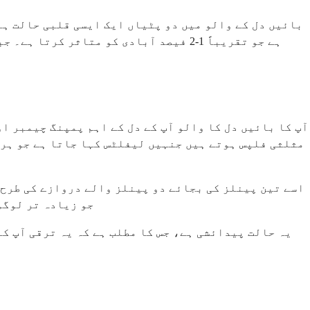
بائیں دل کے والو میں دو پٹیاں ایک ایسی قلبی حالت ہے
ہے جو تقریباً 1-2 فیصد آبادی کو متاث
آپ کا بائیں دل کا والو آپ کے دل کے اہم پمپنگ چیمبر او
مثلثی فلپس ہوتے ہیں جنہیں لیفلٹس کہا جاتا ہے جو ہر 
اسے تین پینلز کی بجائے دو پینلز والے دروازے کی طرح 
جو زیادہ تر لوگو
یہ حالت پیدائشی ہے، جس کا مطلب ہے کہ یہ ترقی آپ کے