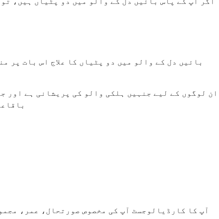
اگر آپ کے پاس بائیں دل کے والو میں دو پٹیاں ہیں، تو
بائیں دل کے والو میں دو پٹیاں کا علاج اس بات پر من
ان لوگوں کے لیے جنہیں ہلکی والو کی پریشانی ہے اور جن
باقاعد
آپ کا کارڈیالوجسٹ آپ کی مخصوص صورتحال، عمر، مجموعی