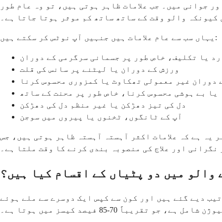
ور جوانی میں۔ جب علامات ظاہر ہوتی ہیں، تو وہ عام طور
کیونکہ والو وقت کے ساتھ ساتھ کم موثر ہوتا جاتا ہے۔
یہاں سب سے عام علامات ہیں جنہیں آپ نوٹس کر سکتے ہیں:
رد یا تکلیف، خاص طور پر جسمانی سرگرمی کے دوران
ورزش کے دوران یا لیٹنے پر سانس کی قلت
 دوران غیر معمولی تھکاوٹ یا کمزوری محسوس کرنا
 یا بے ہوشی محسوس کرنا، خاص طور پر محنت کے ساتھ
دل کی تیز دھڑکن یا غیر منظم دل کی دھڑکن
آپ کے ٹانگوں، ٹخنوں یا پیروں میں سوجن
ر یہ ہے کہ علامات اکثر آہستہ آہستہ ظاہر ہوتی ہیں، جس
 نگرانی اور علاج کی منصوبہ بندی کرنے کا وقت ملتا ہے۔
 والو میں دو پٹیاں کے اقسام کیا ہیں؟
یب دیے گئے ہیں اور کون سے کپس ایک دوسرے سے ملے ہوئے
یباً 70-85 فیصد کیسز میں ہوتا ہے۔