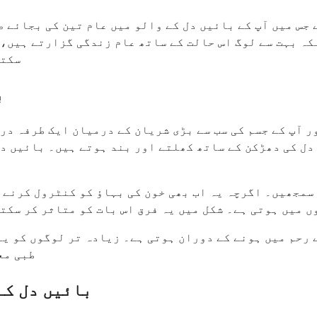
 جس میں آپ کے بائیں دل کے والو میں عام تین کی بجائے 
ر کرتا ہے۔ جبکہ بہت سے لوگ اس حالت کے ساتھ عام زندگی گزارت
سکتے
ب
ر آپ کے جسم کی سب سے بڑی شریان کے درمیان ایک طرفہ در
دل کی دھڑکن کے ساتھ کھلتے اور بند ہوتے ہیں۔ بائیں دل
سمجھیں۔ اگرچہ یہ اب بھی خون کی بہاؤ کو کنٹرول کرنے ک
ں میں ہوتی ہے۔ شکل میں یہ فرق اس بات کو متاثر کر سکت
 رحم میں ہونے کے دوران ہوتی ہے۔ زیادہ تر لوگوں کو یہ
طبی مع
بائیں دل کے