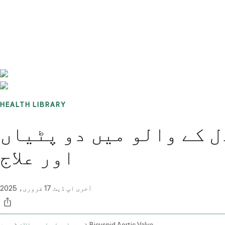
Benchmarks
Stories
FAQ
Sign up / Log in
HEALTH LIBRARY
میں دو پٹیاں (Bicuspid Aortic Valve): علامات، وجوہات
اور علاج
آخری اپ ڈیٹ
17 فروری، 2025
Bicuspid Aortic Valve
بیماریاں اور حالات
ہوم