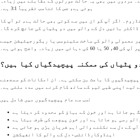
ے۔ مردوں میں بھی یہ حالت عورتوں کے مقابلے میں زیادہ
ہوتی ہے، جس کا تناسب تقریباً 3:1 ہے۔
روم۔ اگر آپ کو ان میں سے کوئی بھی حالت ہے، تو آپ کا
ڈاکٹر بائیں دل کے والو میں دو پٹیاں کی جانچ کرے گا۔
غیر معمولی والو کی ساخت سٹینوسس یا ریگورجیٹیشن جیسے
دہ واضح ہوتی ہے۔
و پٹیاں کی ممکنہ پیچیدگیاں کیا ہیں؟
 پیچیدگیوں کا باعث بن سکتی ہے۔ ان امکانات کو سمجھنے
 لیے اپنی طبی ٹیم کے ساتھ کام کرنے میں مدد ملتی ہے۔
سب سے عام پیچیدگیوں میں شامل ہیں:
 ہو جاتا ہے اور خون کے بہاؤ کو محدود کر دیتا ہے
لو رسی ہو جاتا ہے اور خون پیچھے کی طرف بہتا ہے
آپ کے دل سے نکلنے والی اہم شریان بڑی ہو جاتی ہے
اینڈوکارڈائٹس - دل کے والو کا انفیکشن