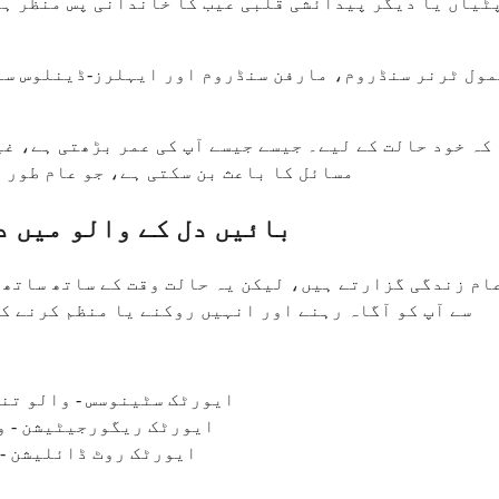
پٹیاں یا دیگر پیدائشی قلبی عیب کا خاندانی پس منظر ہ
مول ٹرنر سنڈروم، مارفن سنڈروم اور ایہلرز-ڈینلوس سنڈ
 کہ خود حالت کے لیے۔ جیسے جیسے آپ کی عمر بڑھتی ہے، 
مسائل کا باعث بن سکتی ہے، جو عام طور پر آپ کی 40، 50 یا 60 کی دہائی میں زیا
بائیں دل کے والو میں د
عام زندگی گزارتے ہیں، لیکن یہ حالت وقت کے ساتھ ساتھ
سے آپ کو آگاہ رہنے اور انہیں روکنے یا منظم کرنے کے
ایورٹک سٹینوسس - والو تنگ
ایورٹک ریگورجیٹیشن - وا
ایورٹک روٹ ڈائلیشن - 