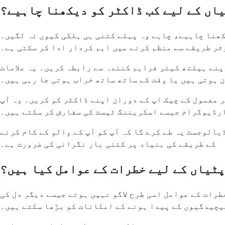
یاں کے لیے کب ڈاکٹر کو دیکھنا چاہیے؟
یکھنا چاہیے، چاہے وہ پہلے کتنی ہی ہلکی کیوں نہ لگیں۔
ر طریقے سے منظم کرنے میں اہم کردار ادا کر سکتی ہے۔
پنے ہیلتھ کیئر فراہم کنندہ سے رابطہ کریں۔ یہ علامات
 ہوتی ہیں یا وقت کے ساتھ ساتھ خراب ہوتی جا رہی ہیں۔
ر معمول کے چیک اپ کے دوران اپنے ڈاکٹر کو کریں۔ وہ آپ
ارڈیوگرام جیسے اسکریننگ ٹیسٹ کی سفارش کر سکتے ہیں۔
الوجسٹ یہ طے کرے گا کہ آپ کو آپ کے والو کے کام کرنے
کے طریقے کی بنیاد پر کتنی بار نگرانی کی ضرورت ہے۔
پٹیاں کے لیے خطرات کے عوامل کیا ہیں؟
رات کے عوامل اسی طرح لاگو نہیں ہوتے جیسے دیگر دل کی
یچیدگیوں کے پیدا ہونے کے امکانات کو بڑھا سکتے ہیں۔