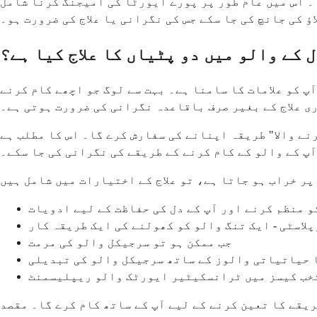
۔ اس میں عام طور پر پورے ایورٹا کی امیجنگ کرنا شامل
ؤ کی جانچ کی جا سکے جس کی نگرانی یا علاج کی ضرورت ہو۔
 کے والو میں دو پٹیاں کا علاج کیا ہے؟
آپ کو علامات کا سامنا ہے۔ بہت سے لوگ جو اچھے کام کرنے
ی علاج کے بغیر صرف باقاعدہ نگرانی کی ضرورت ہوتی ہے۔
نے والا" طریقہ اپنانے کی سفارش کرے گا۔ اس کا مطلب ہے
پ کے والو کے کام کرنے کے طریقے کی نگرانی کی جا سکے۔
و منظم کرنے اور آپ کے دل کی حفاظت کے لیے ادویات
لاسٹی - ایک تنگ والو کو کھولنے کی ایک طریقہ کار
جب ممکن ہو تو سرجیکل والو کی مرمت
 حیاتیاتی والوز کے ساتھ سرجیکل والو کی تبدیلی
یقے کا تعین کرنے کے لیے آپ کے ساتھ کام کرے گا۔ مقصد