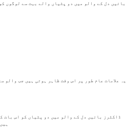
بائیں دل کے والو میں دو پٹیاں والے بہت سے لوگوں کو 
یہ علامات عام طور پر اس وقت ظاہر ہوتی ہیں جب والو س
ڈاکٹرز بائیں دل کے والو میں دو پٹیاں کو اس بات کی
ہیں۔ 