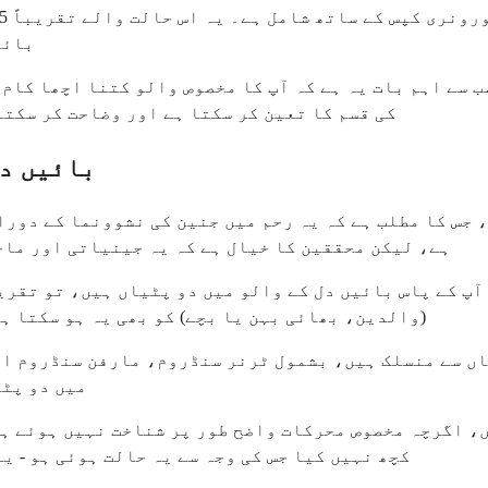
بائی
ب سے اہم بات یہ ہے کہ آپ کا مخصوص والو کتنا اچھا کام
کی قسم کا تعین کر سکتا ہے اور وضاحت کر سکتا
بائیں دل
 جس کا مطلب ہے کہ یہ رحم میں جنین کی نشوونما کے دورا
ہے، لیکن محققین کا خیال ہے کہ یہ جینیاتی اور ماح
(والدین، بھائی بہن یا بچے) کو بھی یہ ہو سکتا ہے۔ یہ 1-2 فیصد کی عام آبادی کے خطرے سے کہیں
اں سے منسلک ہیں، بشمول ٹرنر سنڈروم، مارفن سنڈروم او
میں دو پٹی
، اگرچہ مخصوص محرکات واضح طور پر شناخت نہیں ہوئے ہی
کچھ نہیں کیا جس کی وجہ سے یہ حالت ہوئی ہو - ی