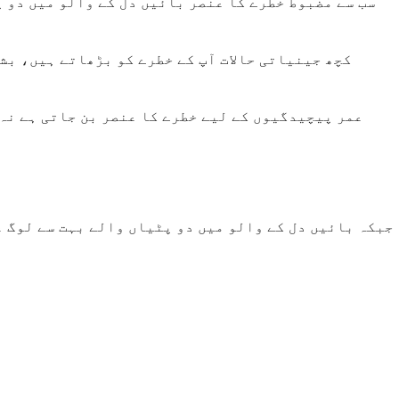
سب سے مضبوط خطرے کا عنصر بائیں دل کے والو میں دو 
کچھ جینیاتی حالات آپ کے خطرے کو بڑھاتے ہیں، بش
عمر پیچیدگیوں کے لیے خطرے کا عنصر بن جاتی ہے نہ
جبکہ بائیں دل کے والو میں دو پٹیاں والے بہت سے لوگ 