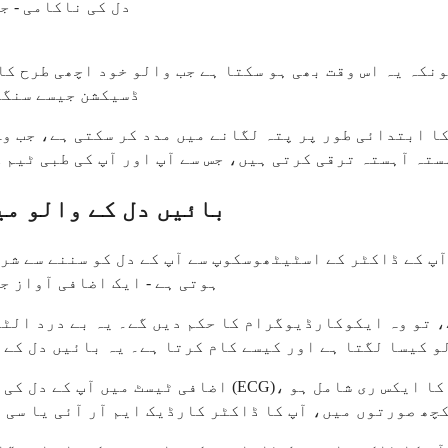
دل کی ناکامی - ج
نکہ یہ اس وقت بھی ہو سکتا ہے جب والو خود اچھی طرح کا
ڈسیکشن جیسے سنگی
ا ابتدائی طور پر پتہ لگانے میں مدد کر سکتی ہے، جب وہ
تہ آہستہ ترقی کرتی ہیں، جس سے آپ اور آپ کی طبی ٹیم 
بائیں دل کے والو می
آپ کے ڈاکٹر کے اسٹیٹھوسکوپ سے آپ کے دل کو سننے سے شر
ہوتی ہے - ایک اضافی آواز ج
ے، تو وہ ایکوکارڈیوگرام کا حکم دیں گے۔ یہ بے درد الٹ
و کیسا لگتا ہے اور کیسے کام کرتا ہے۔ یہ بائیں دل کے 
اضافی ٹیسٹ میں آپ کے دل کی برقی سرگرمی کی جانچ کرنے 
چھ صورتوں میں، آپ کا ڈاکٹر کارڈیک ایم آر آئی یا سی 