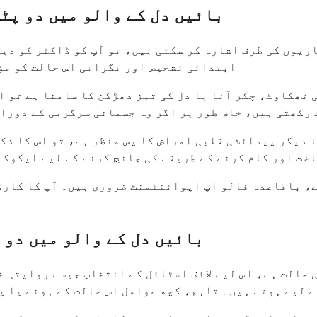
بائیں دل کے والو میں دو پٹ
ماریوں کی طرف اشارہ کر سکتی ہیں، تو آپ کو ڈاکٹر کو د
ابتدائی تشخیص اور نگرانی اس حالت کو مؤث
 تھکاوٹ، چکر آنا یا دل کی تیز دھڑکن کا سامنا ہے تو ا
رکھتی ہیں، خاص طور پر اگر وہ جسمانی سرگرمی کے دوران
ا دیگر پیدائشی قلبی امراض کا پس منظر ہے، تو اس کا ذک
اخت اور کام کرنے کے طریقے کی جانچ کرنے کے لیے ایکوک
، باقاعدہ فالو اپ اپوائنٹمنٹ ضروری ہیں۔ آپ کا کارڈی
بائیں دل کے والو میں دو 
حالت ہے، اس لیے لائف اسٹائل کے انتخاب جیسے روایتی خط
 لیے ہوتے ہیں۔ تاہم، کچھ عوامل اس حالت کے ہونے یا پ