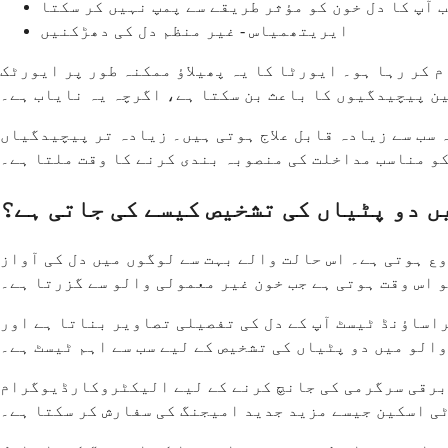
ب آپ کا دل خون کو مؤثر طریقے سے پمپ نہیں کر سکتا
ایریتھمیاس - غیر منظم دل کی دھڑکنیں
م کر رہا ہو۔ ایورٹا کا یہ پھیلاؤ ممکنہ طور پر ایورٹک
ن پیچیدگیوں کا باعث بن سکتا ہے، اگرچہ یہ نایاب ہے۔
 سب سے زیادہ قابل علاج ہوتی ہیں۔ زیادہ تر پیچیدگیاں
کو مناسب مداخلت کی منصوبہ بندی کرنے کا وقت ملتا ہے۔
ں دو پٹیاں کی تشخیص کیسے کی جاتی ہے؟
وع ہوتی ہے۔ اس حالت والے بہت سے لوگوں میں دل کی آواز
و اس وقت ہوتی ہے جب خون غیر معمولی والو سے گزرتا ہے۔
راساؤنڈ ٹیسٹ آپ کے دل کی تفصیلی تصاویر بناتا ہے اور
والو میں دو پٹیاں کی تشخیص کے لیے سب سے اہم ٹیسٹ ہے۔
کے لیے الیکٹروکارڈیوگرام (ECG)، یا آپ کے دل کے سائز اور شکل کو دیکھنے کے لیے سینے کا ایکس ری شامل ہو
ٹی اسکین جیسے مزید جدید امیجنگ کی سفارش کر سکتا ہے۔