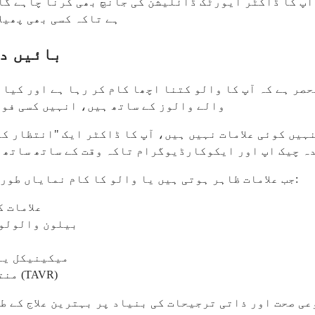
 آپ کا ڈاکٹر ایورٹک ڈائلیشن کی جانچ بھی کرنا چاہے گا
ہے تاکہ کسی بھی پھیلا
بائیں دل
حصر ہے کہ آپ کا والو کتنا اچھا کام کر رہا ہے اور کیا 
والے والوز کے ساتھ ہیں، انہیں کسی فور
ہیں کوئی علامات نہیں ہیں، آپ کا ڈاکٹر ایک "انتظار کر
ہ چیک اپ اور ایکوکارڈیوگرام تاکہ وقت کے ساتھ ساتھ آ
جب علامات ظاہر ہوتی ہیں یا والو کا کام نمایاں طور پر خراب ہو جاتا ہے، تو علاج کے اختیارات میں شامل ہیں:
علامات ک
بیلون والولوپ
میکینیکل یا
منتخب کیسز میں ٹرانسکیٹیر ایورٹک والو ریپلیسمنٹ (TAVR)
 صحت اور ذاتی ترجیحات کی بنیاد پر بہترین علاج کے طر