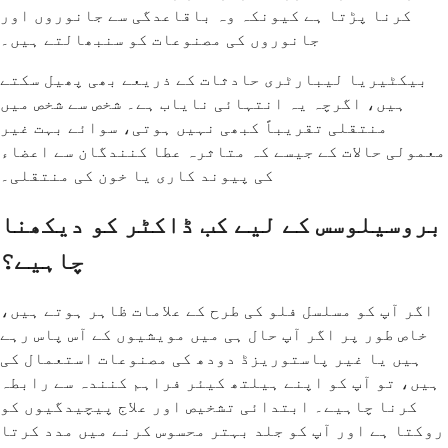
کرنا پڑتا ہے کیونکہ وہ باقاعدگی سے جانوروں اور
جانوروں کی مصنوعات کو سنبھالتے ہیں۔
بیکٹیریا لیبارٹری حادثات کے ذریعے بھی پھیل سکتے
ہیں، اگرچہ یہ انتہائی نایاب ہے۔ شخص سے شخص میں
منتقلی تقریباً کبھی نہیں ہوتی، سوائے بہت غیر
معمولی حالات کے جیسے کہ متاثرہ عطا کنندگان سے اعضاء
کی پیوند کاری یا خون کی منتقلی۔
بروسیلوسس کے لیے کب ڈاکٹر کو دیکھنا
چاہیے؟
اگر آپ کو مسلسل فلو کی طرح کے علامات ظاہر ہوتے ہیں،
خاص طور پر اگر آپ حال ہی میں مویشیوں کے آس پاس رہے
ہیں یا غیر پاستوریزڈ دودھ کی مصنوعات استعمال کی
ہیں، تو آپ کو اپنے ہیلتھ کیئر فراہم کنندہ سے رابطہ
کرنا چاہیے۔ ابتدائی تشخیص اور علاج پیچیدگیوں کو
روکتا ہے اور آپ کو جلد بہتر محسوس کرنے میں مدد کرتا