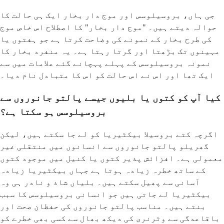
جی ہاں، بروسیلوسس اور موج دار بخار ایک ہی حالت کا
حوالہ دیتے ہیں۔ "موج دار بخار" کا اصطلاح اس خاص موج
کی طرح بخار کے نمونے کی وضاحت کرتا ہے جو ہفتوں یا
مہینوں تک بڑھتا اور گرتا رہتا ہے۔ یہ منفرد بخار کا
نمونہ بروسیلوسس کے پہلے پہچانے گئے علامات میں سے
ایک تھا اور اس نے اس حالت کو اس کا متبادل نام دیا۔
کیا آپ کو کتوں یا بلیوں جیسے پالتو جانوروں سے
بروسیلوسس ہو سکتا ہے؟
اگرچہ کتے بروسیلا بیکٹیریا کو لے جا سکتے ہیں، لیکن
گھریلو پالتو جانوروں سے انسانوں میں منتقلی غیر
معمولی ہے۔ افزائش پذیر کتوں یا کنیل میں موجود کتوں
کے ساتھ خطرہ زیادہ ہوتا ہے جہاں بیکٹیریا زیادہ
آسانی سے پھیل سکتے ہیں۔ بلیاں شاذ و نادر ہی وہ
بیکٹیریا لے جاتی ہیں جو انسانی بروسیلوسس کا سبب
بنتے ہیں۔ مناسب پالتو جانوروں کی حفظان صحت اور
باقاعدگی سے وٹرنری کی دیکھ بھال سے کسی بھی خطرے کو