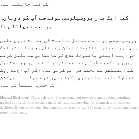
کم کیا جا سکتا ہے۔
کیا ایک بار بروسیلوسس ہونے سے آپ کو دوبارہ
ہونے سے بچاتا ہے؟
بروسیلوسس ہونے سے مستقل مدافعت کی ضمانت نہیں ملتی
ہے، اور دوبارہ انفیکشن ممکن ہے۔ تاہم، زیادہ تر لوگ
جو اپنے اینٹی بائیوٹک علاج کو کامیابی سے مکمل کرتے
ہیں، وہ کچھ سطح کی مدافعت تیار کرتے ہیں جو مستقبل
کے انفیکشن سے تحفظ فراہم کرتی ہے۔ اگر آپ اچھے روک
تھام کے اقدامات جاری رکھتے ہیں تو دوبارہ انفیکشن
کا خطرہ نسبتاً کم ہے۔
Medical Disclaimer:
This article is for informational purposes only and does not constitute
medical advice. Always consult a qualified healthcare provider for diagnosis and treatment
decisions. If you are experiencing a medical emergency, call 911 or go to the nearest emergency
room immediately.