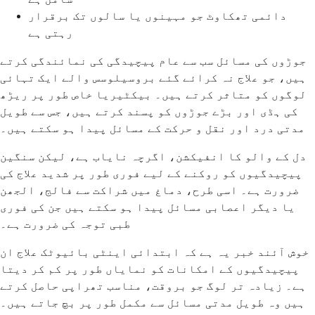
دائمی تھکاوٹ جو مہینوں یا سالوں تک برقرار
رہتی ہے
جوڑوں کی مسائل سب سے عام پیچیدگی کی نمائندگی کرتے
ہیں، جو علاج نہ کرائے گئے بروسیلوسس والے ایک تہائی
لوگوں کو متاثر کرتے ہیں۔ بیکٹیریا خاص طور پر ریڑھ
کی ہڈی اور بڑے جوڑوں کو پسند کرتے ہیں، جس سے طویل
مدتی درد اور نقل و حرکت کے مسائل پیدا ہو سکتے ہیں۔
دل کے والو کا انفیکشن، اگرچہ نایاب ہے، لیکن سنگین
پیچیدگیوں کو روکنے کے لیے فوری طور پر شدید علاج کی
ضرورت ہے۔ اسی طرح، دماغ میں شراکت سے فالج، الجھن
یا دیگر اعصابی مسائل پیدا ہو سکتے ہیں جن کی فوری
طبی توجہ کی ضرورت ہے۔
خوش آئند خبر یہ ہے کہ ابتدائی اینٹی بائیوٹک علاج ان
پیچیدگیوں کے امکانات کو نمایاں طور پر کم کر دیتا
ہے۔ زیادہ تر لوگ جو بروقت، مناسب تھراپی حاصل کرتے
ہیں وہ طویل مدتی مسائل سے مکمل طور پر بچ جاتے ہیں۔