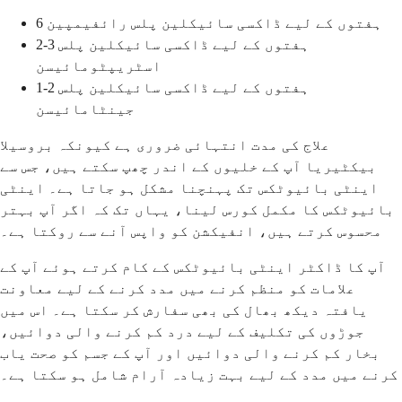
6 ہفتوں کے لیے ڈاکسی سائیکلین پلس رائفیمپین
2-3 ہفتوں کے لیے ڈاکسی سائیکلین پلس
اسٹریپٹومائیسن
1-2 ہفتوں کے لیے ڈاکسی سائیکلین پلس
جینٹامائیسن
علاج کی مدت انتہائی ضروری ہے کیونکہ بروسیلا
بیکٹیریا آپ کے خلیوں کے اندر چھپ سکتے ہیں، جس سے
اینٹی بائیوٹکس تک پہنچنا مشکل ہو جاتا ہے۔ اینٹی
بائیوٹکس کا مکمل کورس لینا، یہاں تک کہ اگر آپ بہتر
محسوس کرتے ہیں، انفیکشن کو واپس آنے سے روکتا ہے۔
آپ کا ڈاکٹر اینٹی بائیوٹکس کے کام کرتے ہوئے آپ کے
علامات کو منظم کرنے میں مدد کرنے کے لیے معاونت
یافتہ دیکھ بھال کی بھی سفارش کر سکتا ہے۔ اس میں
جوڑوں کی تکلیف کے لیے درد کم کرنے والی دوائیں،
بخار کم کرنے والی دوائیں اور آپ کے جسم کو صحت یاب
کرنے میں مدد کے لیے بہت زیادہ آرام شامل ہو سکتا ہے۔