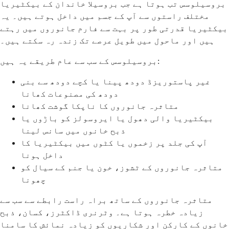
بروسیلوسس تب ہوتا ہے جب بروسیلا خاندان کے بیکٹیریا
مختلف راستوں سے آپ کے جسم میں داخل ہوتے ہیں۔ یہ
بیکٹیریا قدرتی طور پر بہت سے فارم جانوروں میں رہتے
ہیں اور ماحول میں طویل عرصے تک زندہ رہ سکتے ہیں۔
بروسیلوسس کے سب سے عام طریقے یہ ہیں:
غیر پاستوریزڈ دودھ پینا یا کچے دودھ سے بنی
دودھ کی مصنوعات کھانا
متاثرہ جانوروں کا ناپکا گوشت کھانا
بیکٹیریا والی دھول یا ایروسولز کو باڑوں یا
ذبح خانوں میں سانس لینا
آپ کی جلد پر زخموں یا کٹوں میں بیکٹیریا کا
داخل ہونا
متاثرہ جانوروں کے ٹشوز، خون یا جنم کے سیال کو
چھونا
متاثرہ جانوروں کے ساتھ براہ راست رابطے سے سب سے
زیادہ خطرہ ہوتا ہے۔ وٹرنری ڈاکٹرز، کسان، ذبح
خانوں کے کارکن اور شکاریوں کو زیادہ نمائش کا سامنا