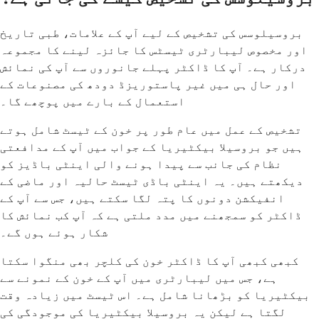
بروسیلوسس کی تشخیص کے لیے آپ کے علامات، طبی تاریخ
اور مخصوص لیبارٹری ٹیسٹس کا جائزہ لینے کا مجموعہ
درکار ہے۔ آپ کا ڈاکٹر پہلے جانوروں سے آپ کی نمائش
اور حال ہی میں غیر پاستوریزڈ دودھ کی مصنوعات کے
استعمال کے بارے میں پوچھے گا۔
تشخیص کے عمل میں عام طور پر خون کے ٹیسٹ شامل ہوتے
ہیں جو بروسیلا بیکٹیریا کے جواب میں آپ کے مدافعتی
نظام کی جانب سے پیدا ہونے والی اینٹی باڈیز کو
دیکھتے ہیں۔ یہ اینٹی باڈی ٹیسٹ حالیہ اور ماضی کے
انفیکشن دونوں کا پتہ لگا سکتے ہیں، جس سے آپ کے
ڈاکٹر کو سمجھنے میں مدد ملتی ہے کہ آپ کب نمائش کا
شکار ہوئے ہوں گے۔
کبھی کبھی آپ کا ڈاکٹر خون کی کلچر بھی منگوا سکتا
ہے، جس میں لیبارٹری میں آپ کے خون کے نمونے سے
بیکٹیریا کو بڑھانا شامل ہے۔ اس ٹیسٹ میں زیادہ وقت
لگتا ہے لیکن یہ بروسیلا بیکٹیریا کی موجودگی کی