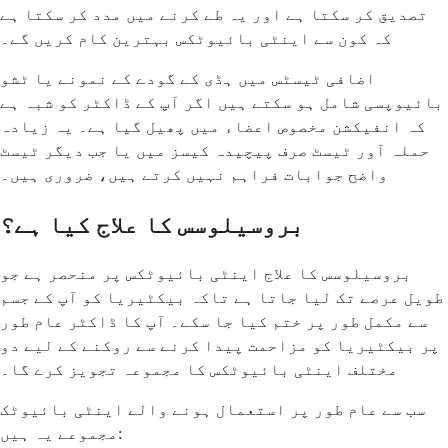
تصدیق کر سکتا ہے اور یہ طے کرنے میں مدد کر سکتا ہے
کہ کون سے اینٹی بائیوٹکس بہترین کام کریں گے۔
اضافی ٹیسٹس میں ہڈی کے گودے کے نمونے یا ٹشو
بائیوپسی شامل ہو سکتے ہیں اگر آپ کے ڈاکٹر کو شبہ ہے
کہ انفیکشن مخصوص اعضاء میں پھیل گیا ہے۔ یہ زیادہ
حملہ آور ٹیسٹ صرف پیچیدہ کیسز میں یا جب دیگر ٹیسٹ
واضح جوابات فراہم نہیں کرتے ہیں، ضروری ہیں۔
بروسیلوسس کا علاج کیا ہے؟
بروسیلوسس کا علاج اینٹی بائیوٹکس پر منحصر ہے جو
طویل عرصے تک لیا جاتا ہے تاکہ بیکٹیریا کو آپ کے جسم
سے مکمل طور پر ختم کیا جا سکے۔ آپ کا ڈاکٹر عام طور
پر بیکٹیریا کو مزاحمت پیدا کرنے سے روکنے کے لیے دو
مختلف اینٹی بائیوٹکس کا مجموعہ تجویز کرے گا۔
سب سے عام طور پر استعمال ہونے والے اینٹی بائیوٹک
مجموعے یہ ہیں: