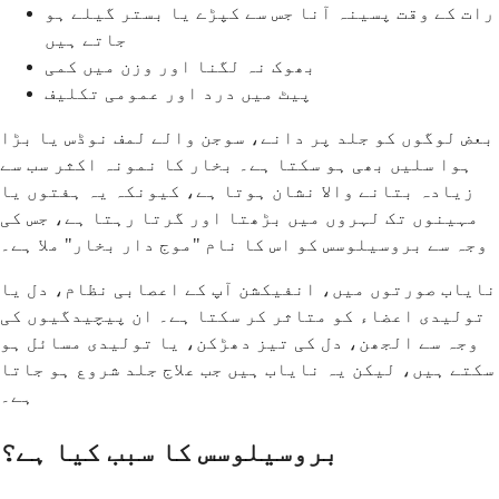
رات کے وقت پسینہ آنا جس سے کپڑے یا بستر گیلے ہو
جاتے ہیں
بھوک نہ لگنا اور وزن میں کمی
پیٹ میں درد اور عمومی تکلیف
بعض لوگوں کو جلد پر دانے، سوجن والے لمف نوڈس یا بڑا
ہوا سلیں بھی ہو سکتا ہے۔ بخار کا نمونہ اکثر سب سے
زیادہ بتانے والا نشان ہوتا ہے، کیونکہ یہ ہفتوں یا
مہینوں تک لہروں میں بڑھتا اور گرتا رہتا ہے، جس کی
وجہ سے بروسیلوسس کو اس کا نام "موج دار بخار" ملا ہے۔
نایاب صورتوں میں، انفیکشن آپ کے اعصابی نظام، دل یا
تولیدی اعضاء کو متاثر کر سکتا ہے۔ ان پیچیدگیوں کی
وجہ سے الجھن، دل کی تیز دھڑکن، یا تولیدی مسائل ہو
سکتے ہیں، لیکن یہ نایاب ہیں جب علاج جلد شروع ہو جاتا
ہے۔
بروسیلوسس کا سبب کیا ہے؟