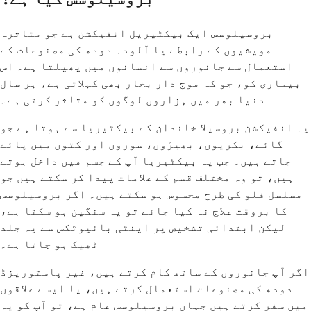
بروسیلوسس ایک بیکٹیریل انفیکشن ہے جو متاثرہ
مویشیوں کے رابطے یا آلودہ دودھ کی مصنوعات کے
استعمال سے جانوروں سے انسانوں میں پھیلتا ہے۔ اس
بیماری کو، جو کہ موج دار بخار بھی کہلاتی ہے، ہر سال
دنیا بھر میں ہزاروں لوگوں کو متاثر کرتی ہے۔
یہ انفیکشن بروسیلا خاندان کے بیکٹیریا سے ہوتا ہے جو
گائے، بکریوں، بھیڑوں، سوروں اور کتوں میں پائے
جاتے ہیں۔ جب یہ بیکٹیریا آپ کے جسم میں داخل ہوتے
ہیں، تو وہ مختلف قسم کے علامات پیدا کر سکتے ہیں جو
مسلسل فلو کی طرح محسوس ہو سکتے ہیں۔ اگر بروسیلوسس
کا بروقت علاج نہ کیا جائے تو یہ سنگین ہو سکتا ہے،
لیکن ابتدائی تشخیص پر اینٹی بائیوٹکس سے یہ جلد
ٹھیک ہو جاتا ہے۔
اگر آپ جانوروں کے ساتھ کام کرتے ہیں، غیر پاستوریزڈ
دودھ کی مصنوعات استعمال کرتے ہیں، یا ایسے علاقوں
میں سفر کرتے ہیں جہاں بروسیلوسس عام ہے، تو آپ کو یہ