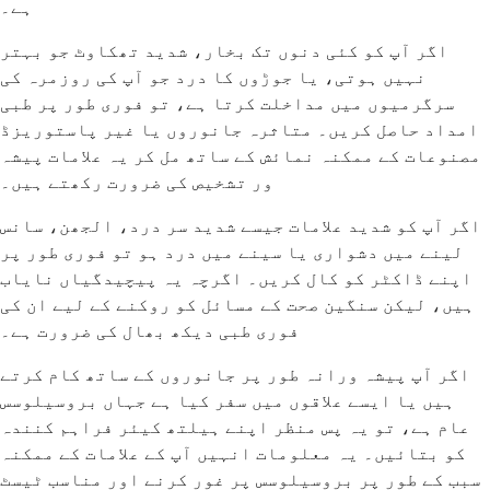
ہے۔
اگر آپ کو کئی دنوں تک بخار، شدید تھکاوٹ جو بہتر
نہیں ہوتی، یا جوڑوں کا درد جو آپ کی روزمرہ کی
سرگرمیوں میں مداخلت کرتا ہے، تو فوری طور پر طبی
امداد حاصل کریں۔ متاثرہ جانوروں یا غیر پاستوریزڈ
مصنوعات کے ممکنہ نمائش کے ساتھ مل کر یہ علامات پیشہ
ور تشخیص کی ضرورت رکھتے ہیں۔
اگر آپ کو شدید علامات جیسے شدید سر درد، الجھن، سانس
لینے میں دشواری یا سینے میں درد ہو تو فوری طور پر
اپنے ڈاکٹر کو کال کریں۔ اگرچہ یہ پیچیدگیاں نایاب
ہیں، لیکن سنگین صحت کے مسائل کو روکنے کے لیے ان کی
فوری طبی دیکھ بھال کی ضرورت ہے۔
اگر آپ پیشہ ورانہ طور پر جانوروں کے ساتھ کام کرتے
ہیں یا ایسے علاقوں میں سفر کیا ہے جہاں بروسیلوسس
عام ہے، تو یہ پس منظر اپنے ہیلتھ کیئر فراہم کنندہ
کو بتائیں۔ یہ معلومات انہیں آپ کے علامات کے ممکنہ
سبب کے طور پر بروسیلوسس پر غور کرنے اور مناسب ٹیسٹ