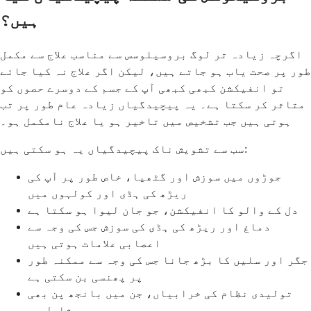
ہیں؟
اگرچہ زیادہ تر لوگ بروسیلوسس سے مناسب علاج سے مکمل
طور پر صحت یاب ہو جاتے ہیں، لیکن اگر علاج نہ کیا جائے
تو انفیکشن کبھی کبھی آپ کے جسم کے دوسرے حصوں کو
متاثر کر سکتا ہے۔ یہ پیچیدگیاں زیادہ عام طور پر تب
ہوتی ہیں جب تشخیص میں تاخیر ہو یا علاج نامکمل ہو۔
سب سے تشویش ناک پیچیدگیاں یہ ہو سکتی ہیں:
جوڑوں میں سوزش اور گٹھیا، خاص طور پر آپ کی
ریڑھ کی ہڈی اور کولہوں میں
دل کے والو کا انفیکشن، جو جان لیوا ہو سکتا ہے
دماغ اور ریڑھ کی ہڈی کی سوزش جس کی وجہ سے
اعصابی علامات ہوتی ہیں
جگر اور سلیں کا بڑھ جانا جس کی وجہ سے ممکنہ طور
پر پھنسی بن سکتی ہے
تولیدی نظام کی خرابیاں، جن میں بانجھ پن بھی
شامل ہے