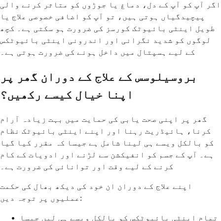
اگر آپ کو آپ کے دل، دماغ یا جوڑوں کو متاثر کرنے والی
پیچیدگیاں ہوتی ہیں، تو آپ کو اضافی خصوصی علاج یا
طویل اینٹی بائیوٹک کورسز کی ضرورت ہو سکتی ہے۔ کچھ
لوگوں کو شدید نگرانی اور اندرونی اینٹی بائیوٹکس
کے لیے ہسپتال میں داخل ہونے کی ضرورت ہوتی ہے۔
بروسیلوسس کے علاج کے دوران گھر پر
اپنا خیال کیسے رکھیں؟
گھر پر اپنی صحت یابی کی حمایت میں بہت زیادہ آرام
کرنا، ہائیڈریٹ رہنا اور اپنے اینٹی بائیوٹک نظام
کو بالکل ویسے ہی لینا شامل ہے جیسا کہ مقرر کیا گیا
ہے۔ آپ کے جسم کو انفیکشن سے لڑنے اور ادویات کے کام
کرنے کے لیے وقت اور توانائی کی ضرورت ہے۔
اپنے علاج کے دوران ان خود کی دیکھ بھال کی حکمت
عملیوں پر توجہ دیں:
تمام اینٹی بائیوٹکس کو بالکل ویسے ہی لیں جیسا