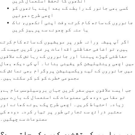
آنکھوں کا تحفظ استعمال کریں
کسی بھی جانور کے رابطے کے بعد اپنے ہاتھوں کو
اچھی طرح دھوئیں
جانوروں کے ساتھ کام کرتے وقت اپنی آنکھوں، ناک
یا منہ کو چھونے سے پرہیز کریں
اگر آپ پیشہ ورانہ طور پر مویشیوں کے ساتھ کام کرتے
ہیں، تو اضافی حفاظتی اقدامات پر غور کریں جیسے کہ
حفاظتی کپڑے پہننا اور جانوروں کے رہائش کے علاقوں
میں اچھی وینٹیلیشن کو یقینی بنانا۔ آپ کی دیکھ بھال
میں جانوروں کے لیے ویکسینیشن پروگرام بھی نمائش کے
مجموعی خطرے کو کم کر سکتے ہیں۔
جب ایسے علاقوں میں سفر کریں جہاں بروسیلوسس عام ہے،
تو مقامی دودھ کی مصنوعات کے استعمال کے بارے میں
زیادہ احتیاط کریں۔ اچھی طرح پکے ہوئے کھانے اور
معتبر ذرائع سے تجارتی طور پر تیار کردہ دودھ کی
مصنوعات سے چپکیں۔
بروسیلوسس کی تشخیص کیسے کی جاتی ہے؟