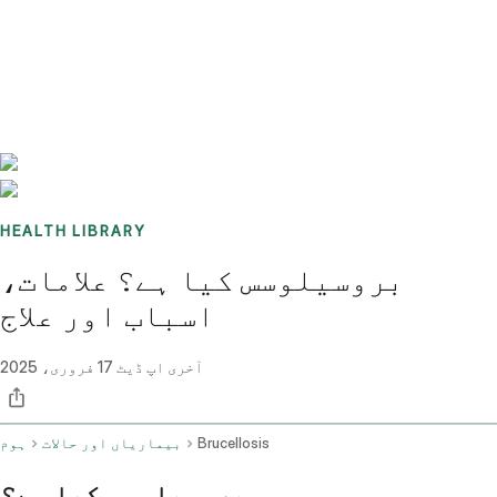
Benchmarks
Stories
FAQ
Sign up / Log in
HEALTH LIBRARY
بروسیلوسس کیا ہے؟ علامات،
اسباب اور علاج
آخری اپ ڈیٹ
17 فروری، 2025
Brucellosis
بیماریاں اور حالات
ہوم
بروسیلوسس کیا ہے؟