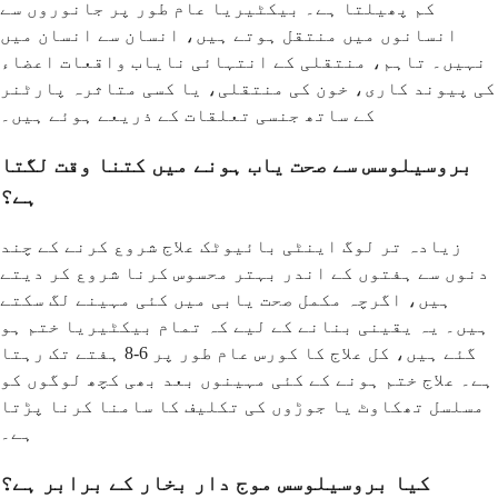
کم پھیلتا ہے۔ بیکٹیریا عام طور پر جانوروں سے
انسانوں میں منتقل ہوتے ہیں، انسان سے انسان میں
نہیں۔ تاہم، منتقلی کے انتہائی نایاب واقعات اعضاء
کی پیوند کاری، خون کی منتقلی، یا کسی متاثرہ پارٹنر
کے ساتھ جنسی تعلقات کے ذریعے ہوئے ہیں۔
بروسیلوسس سے صحت یاب ہونے میں کتنا وقت لگتا
ہے؟
زیادہ تر لوگ اینٹی بائیوٹک علاج شروع کرنے کے چند
دنوں سے ہفتوں کے اندر بہتر محسوس کرنا شروع کر دیتے
ہیں، اگرچہ مکمل صحت یابی میں کئی مہینے لگ سکتے
ہیں۔ یہ یقینی بنانے کے لیے کہ تمام بیکٹیریا ختم ہو
گئے ہیں، کل علاج کا کورس عام طور پر 6-8 ہفتے تک رہتا
ہے۔ علاج ختم ہونے کے کئی مہینوں بعد بھی کچھ لوگوں کو
مسلسل تھکاوٹ یا جوڑوں کی تکلیف کا سامنا کرنا پڑتا
ہے۔
کیا بروسیلوسس موج دار بخار کے برابر ہے؟