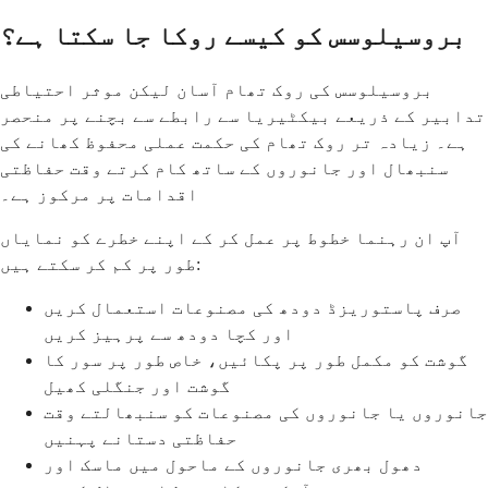
بروسیلوسس کو کیسے روکا جا سکتا ہے؟
بروسیلوسس کی روک تھام آسان لیکن موثر احتیاطی
تدابیر کے ذریعے بیکٹیریا سے رابطے سے بچنے پر منحصر
ہے۔ زیادہ تر روک تھام کی حکمت عملی محفوظ کھانے کی
سنبھال اور جانوروں کے ساتھ کام کرتے وقت حفاظتی
اقدامات پر مرکوز ہے۔
آپ ان رہنما خطوط پر عمل کر کے اپنے خطرے کو نمایاں
طور پر کم کر سکتے ہیں:
صرف پاستوریزڈ دودھ کی مصنوعات استعمال کریں
اور کچا دودھ سے پرہیز کریں
گوشت کو مکمل طور پر پکائیں، خاص طور پر سور کا
گوشت اور جنگلی کھیل
جانوروں یا جانوروں کی مصنوعات کو سنبھالتے وقت
حفاظتی دستانے پہنیں
دھول بھری جانوروں کے ماحول میں ماسک اور