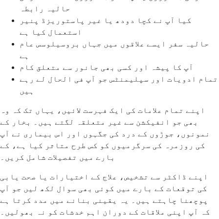
حالیہ رابطہ
کیا آپ نے کچا دودھ یا غیر پاستوریزڈ پنیر
استعمال کیا ہے
حالیہ سفر ایسے علاقوں میں جہاں بروسیلوسس عام
ہے
آپ کا پیشہ اور کسی بھی جانور سے متعلق کام
تمام ادویات اور سپلیمنٹس جو آپ فی الحال لے رہے
ہیں
اپنے تمام علامات کی ایک فہرست لائیں، یہاں تک کہ وہ
بھی جو انفیکشن سے غیر متعلقہ لگتے ہیں۔ بخار کے
نمونوں، جوڑوں کے درد کی جگہوں اور اس بیماری نے آپ
کی روزمرہ کی سرگرمیوں کو کس طرح متاثر کیا ہے، کے
بارے میں تفصیلات شامل کریں۔
اپنے ڈاکٹر سے تشخیص، علاج کے اختیارات یا صحت یابی
کی توقعات کے بارے میں کوئی بھی سوال لکھ لیں جو آپ
پوچھنا چاہتے ہیں۔ یہ یقینی بنانے میں مدد کرتا ہے
کہ آپ اپنی ملاقات کے دوران اہم خدشات کو نہ بھولیں۔