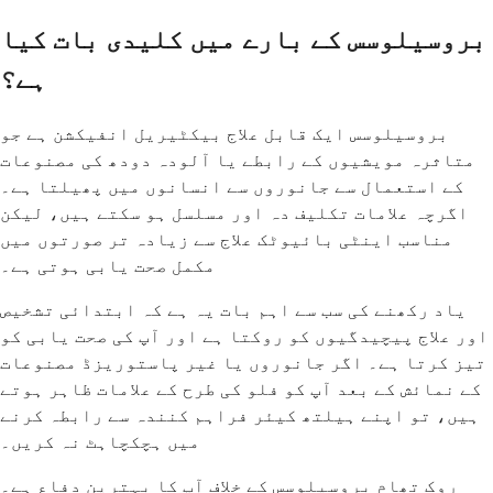
بروسیلوسس کے بارے میں کلیدی بات کیا
ہے؟
بروسیلوسس ایک قابل علاج بیکٹیریل انفیکشن ہے جو
متاثرہ مویشیوں کے رابطے یا آلودہ دودھ کی مصنوعات
کے استعمال سے جانوروں سے انسانوں میں پھیلتا ہے۔
اگرچہ علامات تکلیف دہ اور مسلسل ہو سکتے ہیں، لیکن
مناسب اینٹی بائیوٹک علاج سے زیادہ تر صورتوں میں
مکمل صحت یابی ہوتی ہے۔
یاد رکھنے کی سب سے اہم بات یہ ہے کہ ابتدائی تشخیص
اور علاج پیچیدگیوں کو روکتا ہے اور آپ کی صحت یابی کو
تیز کرتا ہے۔ اگر جانوروں یا غیر پاستوریزڈ مصنوعات
کے نمائش کے بعد آپ کو فلو کی طرح کے علامات ظاہر ہوتے
ہیں، تو اپنے ہیلتھ کیئر فراہم کنندہ سے رابطہ کرنے
میں ہچکچاہٹ نہ کریں۔
روک تھام بروسیلوسس کے خلاف آپ کا بہترین دفاع ہے۔