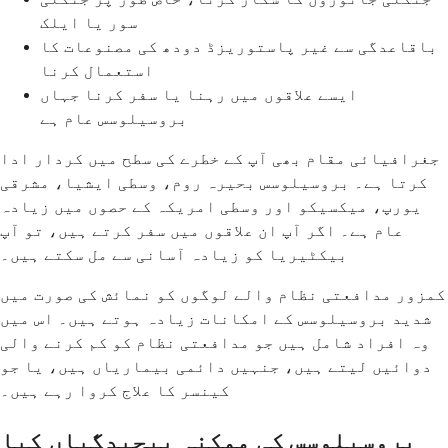
سور یا ایلک
باقاعدگی سے غیر پاستوریزڈ دودھ کی مصنوعات کا
استعمال کرنا
ایسے علاقوں میں رہنا یا سفر کرنا جہاں
بروسیلوسس عام ہے
جغرافیائی مقام بھی آپ کے خطرے کی سطح میں کردار ادا
کرتا ہے۔ بروسیلوسس بحیرہ روم، وسطی ایشیا، مشرقی
یورپ، میکسیکو اور وسطی امریکہ کے حصوں میں زیادہ
عام ہے۔ اگر آپ ان علاقوں میں سفر کرتے ہیں، تو آپ
بیکٹیریا کو زیادہ آسانی سے مل سکتے ہیں۔
کمزور مدافعتی نظام والے لوگوں کو نمائش کی صورت میں
شدید بروسیلوسس کے امکانات زیادہ ہوتے ہیں۔ اس میں
وہ افراد شامل ہیں جو مدافعتی نظام کو کم کرنے والی
دوائیں لیتے ہیں، جنہیں دائمی بیماریاں ہیں، یا جو
کینسر کا علاج کروا رہے ہیں۔
بروسیلوسس کی ممکنہ پیچیدگیاں کیا