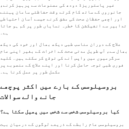
غیر پاستوریزڈ دودھ کی مصنوعات سے پرہیز کرنے،
جانوروں کے ساتھ کام کرتے وقت حفاظتی سامان پہننے
اور اچھی حفظان صحت کی مشق کرنے جیسے آسان احتیاطی
تدابیر سے انفیکشن کا خطرہ نمایاں طور پر کم ہو جاتا
ہے۔
علاج کے دوران مناسب طبی دیکھ بھال اور خود کی دیکھ
بھال سے، آپ طویل مدتی صحت کے اثرات کے بغیر اپنی عام
سرگرمیوں میں واپس آنے کی توقع کر سکتے ہیں۔ کلید
فوری طبی توجہ حاصل کرنا اور اپنے علاج کے منصوبے پر
مکمل طور پر عمل کرنا ہے۔
بروسیلوسس کے بارے میں اکثر پوچھے
جانے والے سوالات
کیا بروسیلوسس شخص سے شخص میں پھیل سکتا ہے؟
بروسیلوسس عام رابطے کے ذریعے لوگوں کے درمیان بہت