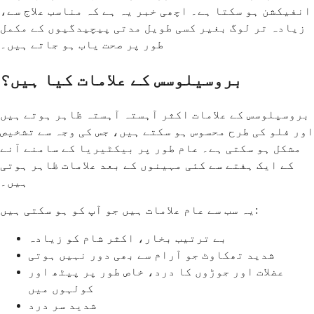
انفیکشن ہو سکتا ہے۔ اچھی خبر یہ ہے کہ مناسب علاج سے،
زیادہ تر لوگ بغیر کسی طویل مدتی پیچیدگیوں کے مکمل
طور پر صحت یاب ہو جاتے ہیں۔
بروسیلوسس کے علامات کیا ہیں؟
بروسیلوسس کے علامات اکثر آہستہ آہستہ ظاہر ہوتے ہیں
اور فلو کی طرح محسوس ہو سکتے ہیں، جس کی وجہ سے تشخیص
مشکل ہو سکتی ہے۔ عام طور پر بیکٹیریا کے سامنے آنے
کے ایک ہفتے سے کئی مہینوں کے بعد علامات ظاہر ہوتی
ہیں۔
یہ سب سے عام علامات ہیں جو آپ کو ہو سکتی ہیں:
بے ترتیب بخار، اکثر شام کو زیادہ
شدید تھکاوٹ جو آرام سے بھی دور نہیں ہوتی
عضلات اور جوڑوں کا درد، خاص طور پر پیٹھ اور
کولہوں میں
شدید سر درد