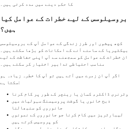
کا حکم دینے میں مدد کرتی ہیں۔
بروسیلوسس کے لیے خطرات کے عوامل کیا
ہیں؟
کچھ پیشوں اور طرز زندگی کے عوامل آپ کے بروسیلوسس
بیکٹیریا کے سامنے آنے کے امکانات کو بڑھا سکتے ہیں۔
ان خطرات کے عوامل کو سمجھنے سے آپ اپنی حفاظت کے لیے
مناسب احتیاطی تدابیر اختیار کر سکتے ہیں۔
اگر آپ ان زمرے میں آتے ہیں تو آپ کا خطرہ زیادہ ہو
سکتا ہے:
وٹرنری ڈاکٹر، کسان یا رینچر کے طور پر کام کرنا
ذبح خانوں یا گوشت پروسیسنگ سہولیات میں
جانوروں کو سنبھالنا
لیبارٹریز میں کام کرنا جو جانوروں کے نمونوں
کو پروسیس کرتے ہیں
جنگلی جانوروں کا شکار کرنا، خاص طور پر جنگلی