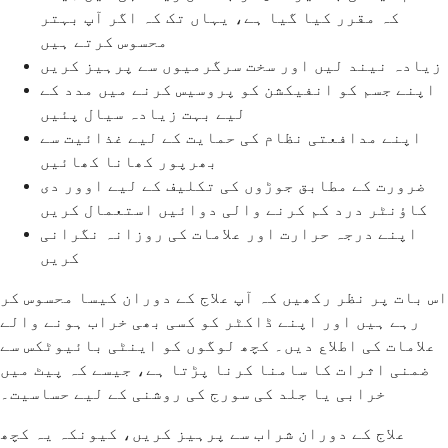
کہ مقرر کیا گیا ہے، یہاں تک کہ اگر آپ بہتر
محسوس کرتے ہیں
زیادہ نیند لیں اور سخت سرگرمیوں سے پرہیز کریں
اپنے جسم کو انفیکشن کو پروسیس کرنے میں مدد کے
لیے بہت زیادہ سیال پئیں
اپنے مدافعتی نظام کی حمایت کے لیے غذائیت سے
بھرپور کھانا کھائیں
ضرورت کے مطابق جوڑوں کی تکلیف کے لیے اوور دی
کاؤنٹر درد کم کرنے والی دوائیں استعمال کریں
اپنے درجہ حرارت اور علامات کی روزانہ نگرانی
کریں
اس بات پر نظر رکھیں کہ آپ علاج کے دوران کیسا محسوس کر
رہے ہیں اور اپنے ڈاکٹر کو کسی بھی خراب ہونے والے
علامات کی اطلاع دیں۔ کچھ لوگوں کو اینٹی بائیوٹکس سے
ضمنی اثرات کا سامنا کرنا پڑتا ہے، جیسے کہ پیٹ میں
خرابی یا جلد کی سورج کی روشنی کے لیے حساسیت۔
علاج کے دوران شراب سے پرہیز کریں، کیونکہ یہ کچھ