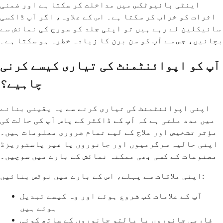
اینٹی بائیوٹکس میں مداخلت کر سکتا ہے اور ضمنی
اثرات کو خراب کر سکتا ہے۔ اس کے علاوہ، اگر آپ ڈاکسی
سائیکلین لے رہے ہیں تو اپنی جلد کو سورج کی نمائش سے
بچائیں، جس سے آپ کو سن برن کا زیادہ خطرہ ہو سکتا ہے۔
آپ کو اپوائنٹمنٹ کی تیاری کیسے کرنی
چاہیے؟
اپنی اپوائنٹمنٹ کی تیاری کرنے سے یہ یقینی بنانے
میں مدد ملتی ہے کہ آپ کے ڈاکٹر کے پاس آپ کی حالت کی
مؤثر تشخیص اور علاج کے لیے تمام ضروری معلومات ہیں۔
اپنی حالیہ سرگرمیوں اور جانوروں یا غیر پاستوریزڈ
مصنوعات کے کسی بھی ممکنہ نمائش کے بارے میں سوچیں۔
اپنی ملاقات سے پہلے، اس کے بارے میں نوٹس بنائیں:
آپ کے علامات کب شروع ہوئے اور وہ کیسے تبدیل
ہوئے ہیں
فارمی جانوروں یا پالتو جانوروں کے ساتھ کوئی