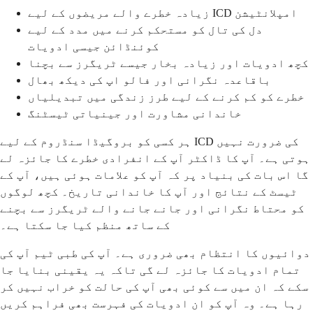
زیادہ خطرے والے مریضوں کے لیے ICD امپلانٹیشن
دل کی تال کو مستحکم کرنے میں مدد کے لیے
کوئنڈائن جیسی ادویات
کچھ ادویات اور زیادہ بخار جیسے ٹریگرز سے بچنا
باقاعدہ نگرانی اور فالو اپ کی دیکھ بھال
خطرے کو کم کرنے کے لیے طرز زندگی میں تبدیلیاں
خاندانی مشاورت اور جینیاتی ٹیسٹنگ
ہر کسی کو بروگیڈا سنڈروم کے لیے ICD کی ضرورت نہیں
ہوتی ہے۔ آپ کا ڈاکٹر آپ کے انفرادی خطرے کا جائزہ لے
گا اس بات کی بنیاد پر کہ آپ کو علامات ہوئی ہیں، آپ کے
ٹیسٹ کے نتائج اور آپ کا خاندانی تاریخ۔ کچھ لوگوں
کو محتاط نگرانی اور جانے جانے والے ٹریگرز سے بچنے
کے ساتھ منظم کیا جا سکتا ہے۔
دوائیوں کا انتظام بھی ضروری ہے۔ آپ کی طبی ٹیم آپ کی
تمام ادویات کا جائزہ لے گی تاکہ یہ یقینی بنایا جا
سکے کہ ان میں سے کوئی بھی آپ کی حالت کو خراب نہیں کر
رہا ہے۔ وہ آپ کو ان ادویات کی فہرست بھی فراہم کریں