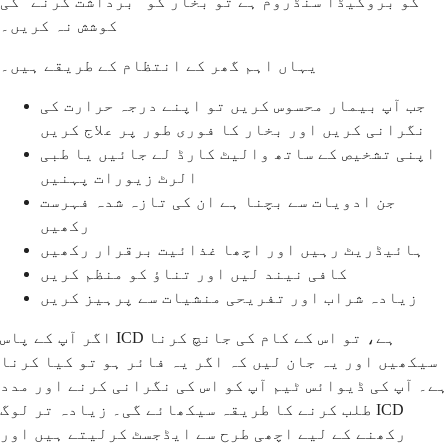
کو بروگیڈا سنڈروم ہے تو بخار کو ”برداشت کرنے“ کی
کوشش نہ کریں۔
یہاں اہم گھر کے انتظام کے طریقے ہیں۔
جب آپ بیمار محسوس کریں تو اپنے درجہ حرارت کی
نگرانی کریں اور بخار کا فوری طور پر علاج کریں
اپنی تشخیص کے ساتھ والیٹ کارڈ لے جائیں یا طبی
الرٹ زیورات پہنیں
جن ادویات سے بچنا ہے ان کی تازہ شدہ فہرست
رکھیں
ہائیڈریٹ رہیں اور اچھا غذائیت برقرار رکھیں
کافی نیند لیں اور تناؤ کو منظم کریں
زیادہ شراب اور تفریحی منشیات سے پرہیز کریں
اگر آپ کے پاس ICD ہے، تو اس کے کام کی جانچ کرنا
سیکھیں اور یہ جان لیں کہ اگر یہ فائر ہو تو کیا کرنا
ہے۔ آپ کی ڈیوائس ٹیم آپ کو اس کی نگرانی کرنے اور مدد
طلب کرنے کا طریقہ سیکھائے گی۔ زیادہ تر لوگ ICD
رکھنے کے لیے اچھی طرح سے ایڈجسٹ کرلیتے ہیں اور