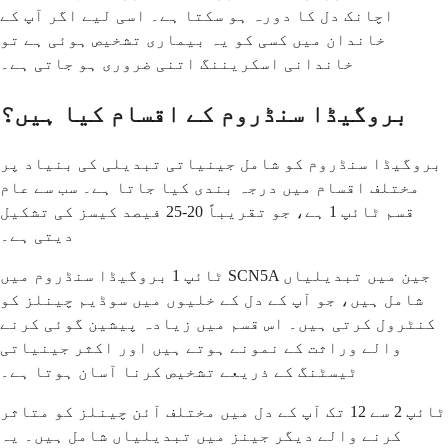
اچانک دل کا دورہ ہو سکتا ہے۔ اسی لیے اگر آپ کے
خاندان میں کسی کو یہ بیماری تشخیص ہوئی ہے تو
خاندانی اسکریننگ اتنی ضروری ہو جاتی ہے۔
بروگیڈا سنڈروم کے اقسام کیا ہیں؟
بروگیڈا سنڈروم کو شامل جینیاتی تبدیلی کی بنیاد پر
مختلف اقسام میں درجہ بندی کیا جاتا ہے۔ سب سے عام
قسم ٹائپ 1 ہے، جو تقریباً 20-25 فیصد کیسز کی تشکیل
دیتی ہے۔
ٹائپ 1 بروگیڈا سنڈروم میں SCN5A جین میں تبدیلیاں
شامل ہیں، جو آپ کے دل کے خلیوں میں سوڈیم چینلز کو
کنٹرول کرتی ہیں۔ اس قسم میں زیادہ پیشین گوئی کرنے
والے وراثت کے نمونے ہوتے ہیں اور اکثر جینیاتی
ٹیسٹنگ کے ذریعے تشخیص کرنا آسان ہوتا ہے۔
ٹائپ 2 سے 12 تک آپ کے دل میں مختلف آئن چینلز کو متاثر
کرنے والے دیگر جینز میں تبدیلیاں شامل ہیں۔ یہ