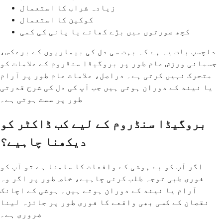
زیادہ شراب کا استعمال
کوکین کا استعمال
کچھ صورتوں میں بڑے کھانے یا پانی کی کمی
دلچسپ بات یہ ہے کہ بہت سی دل کی بیماریوں کے برعکس،
جسمانی ورزش عام طور پر بروگیڈا سنڈروم کے علامات کو
متحرک نہیں کرتی ہے۔ دراصل، علامات عام طور پر آرام
یا نیند کے دوران ہوتی ہیں جب آپ کی دل کی شرح قدرتی
طور پر سست ہوتی ہے۔
بروگیڈا سنڈروم کے لیے کب ڈاکٹر کو
دیکھنا چاہیے؟
اگر آپ کو بے ہوشی کے واقعات کا سامنا ہے تو آپ کو
فوری طبی توجہ طلب کرنی چاہیے، خاص طور پر اگر وہ
آرام یا نیند کے دوران ہوتے ہیں۔ ہوشی کے اچانک
نقصان کے کسی بھی واقعے کا فوری طور پر جائزہ لینا
ضروری ہے۔