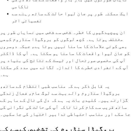
ناکامی
ایک ممکنہ طور پر جان لیوا حالت کے ساتھ رہنے سے
نفسیاتی اثر
ان پیچیدگیوں کا خطرہ شخص سے شخص میں نمایاں طور پر
مختلف ہوتا ہے۔ کچھ لوگوں کو بروگیڈا سنڈروم کبھی
بھی کوئی علامات کا سامنا نہیں ہوتا ہے، جبکہ دوسروں
کو جان لیوا واقعات کا سامنا ہو سکتا ہے۔ آپ کا ڈاکٹر
آپ کی مخصوص صورتحال اور ٹیسٹ کے نتائج کی بنیاد پر
آپ کے انفرادی خطرے کا اندازہ لگانے میں مدد کر سکتا
ہے۔
یہ قابل ذکر ہے کہ مناسب طبی انتظام کے ساتھ،
بروگیڈا سنڈروم والے بہت سے لوگ عام، فعال زندگی
گزارتے ہیں۔ کلیدی بات یہ ہے کہ دل کی تال کے ماہر کے
ساتھ قریب سے کام کرنا تاکہ آپ کی حالت کی نگرانی کی
جا سکے اور مناسب احتیاطی تدابیر اختیار کی جا سکیں۔
بروگیڈا سنڈروم کی تشخیص کیسے کی