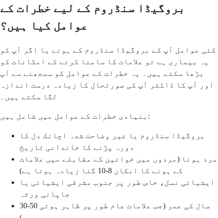
بروگیڈا سنڈروم کے لیے خطرات کے
عوامل کیا ہیں؟
کئی عوامل آپ کے بروگیڈا سنڈروم کے ہونے یا اگر آپ کو
یہ بیماری ہے تو علامات کا سامنا کرنے کے امکانات کو
بڑھا سکتے ہیں۔ یہ خطرات کے عوامل کو سمجھنے سے آپ
اور آپ کا ڈاکٹر آپ کی صورتحال کا زیادہ درست اندازہ
لگا سکتے ہیں۔
بنیادی خطرات کے عوامل میں شامل ہیں:
بروگیڈا سنڈروم یا غیر وضاحت شدہ اچانک دل کا
دورہ پڑنے کا خاندانی تاریخ
مرد ہونا (مردوں میں خواتین کے مقابلے میں علامات
کے ہونے کا امکان 8-10 گنا زیادہ ہوتا ہے)
ایشیائی نسل، خاص طور پر جنوب مشرقی ایشیائی یا
جاپانی ورثہ
30-50 سال کی عمر (جب علامات عام طور پر ظاہر ہوتی
ہیں)