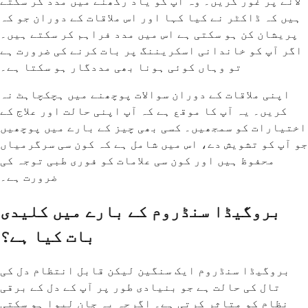
لانے پر غور کریں۔ وہ آپ کو یاد رکھنے میں مدد کر سکتے
ہیں کہ ڈاکٹر نے کیا کہا اور اس ملاقات کے دوران جو کہ
پریشان کن ہو سکتی ہے اس میں مدد فراہم کر سکتے ہیں۔
اگر آپ کو خاندانی اسکریننگ پر بات کرنے کی ضرورت ہے
تو وہاں کوئی ہونا بھی مددگار ہو سکتا ہے۔
اپنی ملاقات کے دوران سوالات پوچھنے میں ہچکچاہٹ نہ
کریں۔ یہ آپ کا موقع ہے کہ آپ اپنی حالت اور علاج کے
اختیارات کو سمجھیں۔ کسی بھی چیز کے بارے میں پوچھیں
جو آپ کو تشویش دے، اس میں شامل ہے کہ کون سی سرگرمیاں
محفوظ ہیں اور کون سی علامات کو فوری طبی توجہ کی
ضرورت ہے۔
بروگیڈا سنڈروم کے بارے میں کلیدی
بات کیا ہے؟
بروگیڈا سنڈروم ایک سنگین لیکن قابل انتظام دل کی
تال کی حالت ہے جو بنیادی طور پر آپ کے دل کے برقی
نظام کو متاثر کرتی ہے۔ اگرچہ یہ جان لیوا ہو سکتی