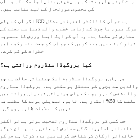
بات کرنی چاہیے تاکہ یہ یقینی بنایا جا سکے کہ وہ آپ
کی مخصوص صورتحال کے لیے مناسب ہیں۔
اگر آپ کے پاس ICD ہے تو آپ کا ڈاکٹر انتہائی مشکل
سرگرمیوں یا چوٹ کے زیادہ خطرے والے کھیل سے بچنے کی
سفارش کر سکتا ہے۔ وہ آپ کو ایک ایسا ورزش کا منصوبہ
تیار کرنے میں مدد کریں گے جو آپ کو صحت مند رکھے اور
خطرات کو کم کرے۔
کیا بروگیڈا سنڈروم وراثتی ہے؟
جی ہاں، بروگیڈا سنڈروم ایک جینیاتی حالت ہے جو
والدین سے بچوں کو منتقل ہو سکتی ہے۔ بروگیڈا سنڈروم
والے شخص کے ہر بچے کے پاس جینیاتی تبدیلی وراثت میں
ملنے کا 50% امکان ہے۔ تاہم، تبدیلی ہونے کا مطلب یہ
نہیں کہ علامات ظاہر ہوں گی۔
جب کسی کو بروگیڈا سنڈروم تشخیص ہوتی ہے تو اکثر
خاندانی اسکریننگ کی سفارش کی جاتی ہے۔ یہ ان دیگر
خاندانی ارکان کی شناخت کرنے میں مدد کرتا ہے جن کو