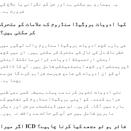
یہ بیماری ہو سکتی ہے اور جن کو نگرانی یا علاج کی
ضرورت ہے۔
کیا ادویات بروگیڈا سنڈروم کے علامات کو متحرک
کر سکتی ہیں؟
جی ہاں، کچھ ادویات بروگیڈا سنڈروم والے لوگوں میں
خطرناک دل کی تال کو متحرک کر سکتی ہیں۔ ان میں کچھ
اینٹی ارتھمیٹک ادویات، ٹرائی سائکلک اینٹی
ڈپریسنٹس اور کچھ اینستھیٹکس شامل ہیں۔ آپ کا ڈاکٹر
آپ کو ان ادویات کی جامع فہرست فراہم کرے گا جن سے
بچنا ہے۔
نئی ادویات تجویز کرنے سے پہلے ہمیشہ کسی بھی طبی
فراہم کنندہ کو اپنی بروگیڈا سنڈروم کی تشخیص کے
بارے میں آگاہ کریں۔ اس میں ڈینٹسٹ، سرجن اور دیگر
ماہرین شامل ہیں جو آپ کی حالت سے واقف نہ ہوں۔
اگر میرا ICD فائر ہو تو مجھے کیا کرنا چاہیے؟