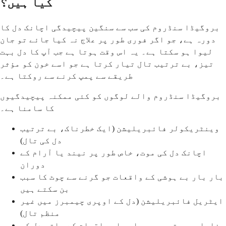
کیا ہیں؟
بروگیڈا سنڈروم کی سب سے سنگین پیچیدگی اچانک دل کا
دورہ ہے، جو اگر فوری طور پر علاج نہ کیا جائے تو جان
لیوا ہو سکتا ہے۔ یہ اس وقت ہوتا ہے جب آپ کا دل بہت
تیز، بے ترتیب تال تیار کرتا ہے جو اسے خون کو مؤثر
طریقے سے پمپ کرنے سے روکتا ہے۔
بروگیڈا سنڈروم والے لوگوں کو کئی ممکنہ پیچیدگیوں
کا سامنا ہے۔
وینٹریکولر فائبریلیشن (ایک خطرناک، بے ترتیب
دل کی تال)
اچانک دل کی موت، خاص طور پر نیند یا آرام کے
دوران
بار بار بے ہوشی کے واقعات جو گرنے سے چوٹ کا سبب
بن سکتے ہیں
ایٹریل فائبریلیشن (دل کے اوپری چیمبرز میں غیر
منظم تال)
نایاب صورتوں میں بار بار واقعات کے ساتھ دل کی