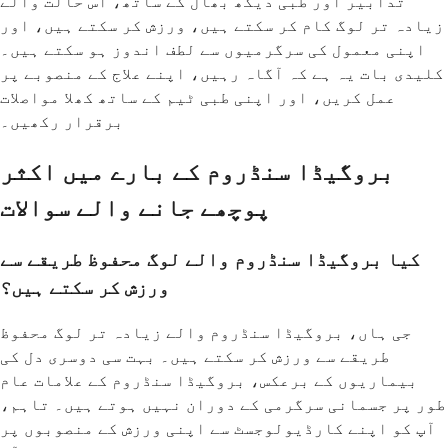
تدابیر اور طبی دیکھ بھال کے ساتھ، اس حالت والے
زیادہ تر لوگ کام کر سکتے ہیں، ورزش کر سکتے ہیں، اور
اپنی معمول کی سرگرمیوں سے لطف اندوز ہو سکتے ہیں۔
کلیدی بات یہ ہے کہ آگاہ رہیں، اپنے علاج کے منصوبے پر
عمل کریں، اور اپنی طبی ٹیم کے ساتھ کھلا مواصلات
برقرار رکھیں۔
بروگیڈا سنڈروم کے بارے میں اکثر
پوچھے جانے والے سوالات
کیا بروگیڈا سنڈروم والے لوگ محفوظ طریقے سے
ورزش کر سکتے ہیں؟
جی ہاں، بروگیڈا سنڈروم والے زیادہ تر لوگ محفوظ
طریقے سے ورزش کر سکتے ہیں۔ بہت سی دوسری دل کی
بیماریوں کے برعکس، بروگیڈا سنڈروم کے علامات عام
طور پر جسمانی سرگرمی کے دوران نہیں ہوتے ہیں۔ تاہم،
آپ کو اپنے کارڈیولوجسٹ سے اپنی ورزش کے منصوبوں پر