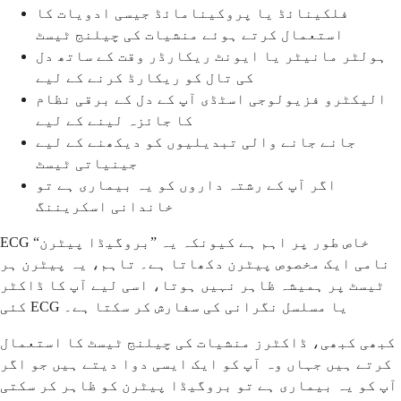
فلکینائڈ یا پروکینامائڈ جیسی ادویات کا
استعمال کرتے ہوئے منشیات کی چیلنج ٹیسٹ
ہولٹر مانیٹر یا ایونٹ ریکارڈر وقت کے ساتھ دل
کی تال کو ریکارڈ کرنے کے لیے
الیکٹرو فزیولوجی اسٹڈی آپ کے دل کے برقی نظام
کا جائزہ لینے کے لیے
جانے جانے والی تبدیلیوں کو دیکھنے کے لیے
جینیاتی ٹیسٹ
اگر آپ کے رشتہ داروں کو یہ بیماری ہے تو
خاندانی اسکریننگ
ECG خاص طور پر اہم ہے کیونکہ یہ ”بروگیڈا پیٹرن“
نامی ایک مخصوص پیٹرن دکھاتا ہے۔ تاہم، یہ پیٹرن ہر
ٹیسٹ پر ہمیشہ ظاہر نہیں ہوتا، اسی لیے آپ کا ڈاکٹر
کئی ECG یا مسلسل نگرانی کی سفارش کر سکتا ہے۔
کبھی کبھی، ڈاکٹرز منشیات کی چیلنج ٹیسٹ کا استعمال
کرتے ہیں جہاں وہ آپ کو ایک ایسی دوا دیتے ہیں جو اگر
آپ کو یہ بیماری ہے تو بروگیڈا پیٹرن کو ظاہر کر سکتی