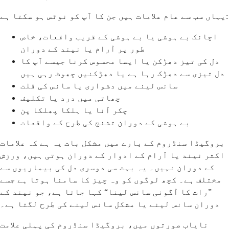
یہاں سب سے عام علامات ہیں جن کا آپ کو نوٹس ہو سکتا ہے:
اچانک بے ہوشی یا بے ہوشی کے قریب واقعات، خاص
طور پر آرام یا نیند کے دوران
دل کی تیز دھڑکن یا ایسا محسوس کرنا جیسے آپ کا
دل تیزی سے دھڑک رہا ہے یا دھڑکنیں چھوٹ رہی ہیں
سانس لینے میں دشواری یا سانس کی قلت
چھاتی میں درد یا تکلیف
چکر آنا یا ہلکا پھلکا پن
بے ہوشی کے دوران تشنج کی طرح کے واقعات
بروگیڈا سنڈروم کے بارے میں مشکل بات یہ ہے کہ علامات
اکثر نیند یا آرام کے ادوار کے دوران ہوتی ہیں، ورزش
کے دوران نہیں۔ یہ بہت سی دوسری دل کی بیماریوں سے
مختلف ہے۔ کچھ لوگوں کو وہ چیز کا سامنا ہوتا ہے جسے
”رات کا آگونی سانس لینا“ کہا جاتا ہے، جو نیند کے
دوران سانس لینے یا مشکل سانس لینے کی طرح لگتا ہے۔
نایاب صورتوں میں، بروگیڈا سنڈروم کی پہلی علامت