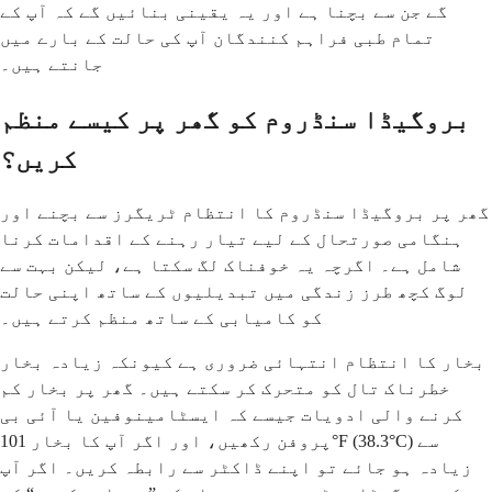
گے جن سے بچنا ہے اور یہ یقینی بنائیں گے کہ آپ کے
تمام طبی فراہم کنندگان آپ کی حالت کے بارے میں
جانتے ہیں۔
بروگیڈا سنڈروم کو گھر پر کیسے منظم
کریں؟
گھر پر بروگیڈا سنڈروم کا انتظام ٹریگرز سے بچنے اور
ہنگامی صورتحال کے لیے تیار رہنے کے اقدامات کرنا
شامل ہے۔ اگرچہ یہ خوفناک لگ سکتا ہے، لیکن بہت سے
لوگ کچھ طرز زندگی میں تبدیلیوں کے ساتھ اپنی حالت
کو کامیابی کے ساتھ منظم کرتے ہیں۔
بخار کا انتظام انتہائی ضروری ہے کیونکہ زیادہ بخار
خطرناک تال کو متحرک کر سکتے ہیں۔ گھر پر بخار کم
کرنے والی ادویات جیسے کہ ایسٹامینوفین یا آئی بی
پروفن رکھیں، اور اگر آپ کا بخار 101°F (38.3°C) سے
زیادہ ہو جائے تو اپنے ڈاکٹر سے رابطہ کریں۔ اگر آپ