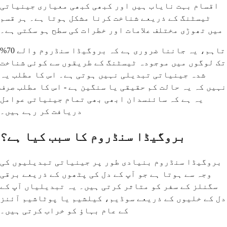
اقسام بہت نایاب ہیں اور کبھی کبھی معیاری جینیاتی
ٹیسٹنگ کے ذریعے شناخت کرنا مشکل ہوتا ہے۔ ہر قسم
میں تھوڑی مختلف علامات اور خطرات کی سطح ہو سکتی ہے۔
تاہم، یہ جاننا ضروری ہے کہ بروگیڈا سنڈروم والے 70%
تک لوگوں میں موجودہ ٹیسٹنگ کے طریقوں سے کوئی شناخت
شدہ جینیاتی تبدیلی نہیں ہوتی ہے۔ اس کا مطلب یہ
نہیں کہ یہ حالت کم حقیقی یا سنگین ہے - اس کا مطلب صرف
یہ ہے کہ سائنسدان ابھی بھی تمام جینیاتی عوامل
دریافت کر رہے ہیں۔
بروگیڈا سنڈروم کا سبب کیا ہے؟
بروگیڈا سنڈروم بنیادی طور پر جینیاتی تبدیلیوں کی
وجہ سے ہوتا ہے جو آپ کے دل کی پٹھوں کے ذریعے برقی
سگنلز کے سفر کو متاثر کرتی ہیں۔ یہ تبدیلیاں آپ کے
دل کے خلیوں کے ذریعے سوڈیم، کیلشیم یا پوٹاشیم آئنز
کے عام بہاؤ کو خراب کرتی ہیں۔