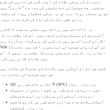
اپنے دل کے برقی نظام کو اپنے گھر کی تاروں کی طرح
سوچیں۔ جب جینیاتی تبدیلیوں کی وجہ سے ”تاروں“ میں
کوئی مسئلہ ہوتا ہے، تو یہ برقی غلطیاں پیدا کر سکتا
ہے جو خطرناک دل کی تال کی طرف جاتے ہیں۔
یہ حالت اس میں وراثت میں ملتی ہے جسے ڈاکٹرز
آٹوسومل ڈومیننٹ پیٹرن کہتے ہیں۔ اس کا مطلب ہے کہ
اگر آپ کے والدین میں سے کسی کو بروگیڈا سنڈروم ہے،
تو آپ کے پاس جینیاتی تبدیلی وراثت میں ملنے کا 50%
امکان ہے۔ تاہم، تبدیلی ہونے کا مطلب یہ نہیں کہ آپ
میں علامات ظاہر ہوں گی۔
کچھ عوامل ان لوگوں میں علامات کو متحرک کر سکتے ہیں
جن میں جینیاتی رجحان ہے۔
بخار، خاص طور پر 102°F (39°C) سے زیادہ بخار
کچھ ادویات، خاص طور پر کچھ اینٹی ارتھمیٹک
ادویات، اینٹی ڈپریسنٹس اور اینستھیٹکس
الیکٹرولائٹ عدم توازن، خاص طور پر کم پوٹاشیم
یا زیادہ کیلشیم