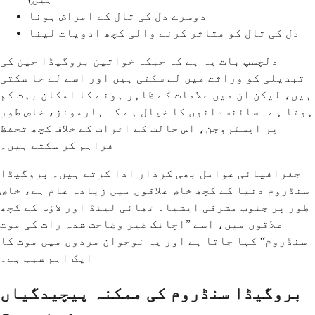
دوسرے دل کی تال کے امراض ہونا
دل کی تال کو متاثر کرنے والی کچھ ادویات لینا
دلچسپ بات یہ ہے کہ جبکہ خواتین بروگیڈا جین کی
تبدیلی کو وراثت میں لے سکتی ہیں اور اسے لے جا سکتی
ہیں، لیکن ان میں علامات کے ظاہر ہونے کا امکان بہت کم
ہوتا ہے۔ سائنسدانوں کا خیال ہے کہ ہارمونز، خاص طور
پر ایسٹروجن، اس حالت کے اثرات کے خلاف کچھ تحفظ
فراہم کر سکتے ہیں۔
جغرافیائی عوامل بھی کردار ادا کرتے ہیں۔ بروگیڈا
سنڈروم دنیا کے کچھ خاص علاقوں میں زیادہ عام ہے، خاص
طور پر جنوب مشرقی ایشیا۔ تھائی لینڈ اور لاؤس کے کچھ
علاقوں میں، اسے ”اچانک غیر وضاحت شدہ رات کی موت
سنڈروم“ کہا جاتا ہے اور یہ نوجوان مردوں میں موت کا
ایک اہم سبب ہے۔
بروگیڈا سنڈروم کی ممکنہ پیچیدگیاں