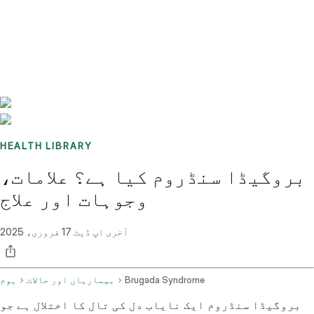
Benchmarks
Stories
FAQ
Sign up / Log in
HEALTH LIBRARY
بروگیڈا سنڈروم کیا ہے؟ علامات،
وجوہات اور علاج
آخری اپ ڈیٹ
17 فروری، 2025
Brugada Syndrome
بیماریاں اور حالات
ہوم
بروگیڈا سنڈروم ایک نایاب دل کی تال کا اختلال ہے جو