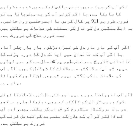
اگر آپ کو سینے میں درد، سانس لینے میں شدید دشواری
کا سامنا ہے، یا اگر کوئی آپ کو بے ہوش پاتا ہے تو
فوری طور پر 911 پر کال کریں یا ایمرجنسی روم جائیں۔
یہ ایک سنگین دل کی تال کی مسئلے کی علامات ہو سکتی ہیں
جسے فوری علاج کی ضرورت ہے۔
اگر آپ کو بار بار دل کی تیز دھڑکن، بار بار چکر آنا،
یا اگر آپ کے خاندان میں اچانک دل کا دورہ پڑنے کا
خاندانی تاریخ ہے، خاص طور پر 50 سال سے کم عمر لوگوں
میں، تو اپنے ڈاکٹر سے ملاقات کا شیڈول کریں۔ اگر آپ
کی علامات ہلکی لگتی ہیں، تو بھی ان کا چیک کروانا
بہتر ہے۔
اگر آپ ادویات لے رہے ہیں اور نئی دل کی علامات کا نوٹس
کرتے ہیں تو آپ کو ڈاکٹر کو بھی دیکھنا چاہیے۔ کچھ
ادویات بروگیڈا سنڈروم کو خراب کر سکتی ہیں، اور آپ
کے ڈاکٹر کو آپ کے علاج کے منصوبے کو تبدیل کرنے کی
ضرورت ہو سکتی ہے۔