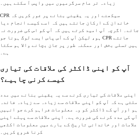
زیادہ تر عام سرگرمیوں میں واپس آ سکتے ہیں۔
CPR سیکھنے اور یہ یقینی بنانے پر غور کریں کہ
خاندان کے ارکان جانتے ہیں کہ اسے کیسے انجام دیا
جائے۔ اگرچہ آپ امید کرتے ہیں کہ آپ کو اس کی ضرورت نہ
ہو، لیکن آپ کے آس پاس ایسے لوگ ہونا جو CPR جانتے
ہیں تسلی بخش اور ممکنہ طور پر جان بچانے والا ہو سکتا
ہے۔
آپ کو اپنی ڈاکٹر کی ملاقات کی تیاری
کیسے کرنی چاہیے؟
اپنی ملاقات کی تیاری کرنے سے یہ یقینی بنانے میں مدد
ملتی ہے کہ آپ کو اپنی ملاقات سے زیادہ سے زیادہ فائدہ
ہو اور آپ کے ڈاکٹر کو وہ معلومات فراہم کرے جو انہیں
آپ کی مدد کرنے کی ضرورت ہے۔ اپنی ملاقات سے پہلے اپنی
علامات اور خاندانی تاریخ کے بارے میں معلومات اکٹھی
کرنا شروع کریں۔