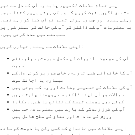
اپنی تمام علامات لکھیں، چاہے وہ آپ کے دل سے غیر
متعلق لگیں۔ نوٹ کریں کہ وہ کب ہوتی ہیں، کتنا عرصہ
رہتی ہیں، اور جب وہ ہوئی تھیں تو آپ کیا کر رہے تھے۔
یہ معلومات آپ کے ڈاکٹر کو آپ کی حالت کو بہتر طور پر
سمجھنے میں مدد کرتی ہیں۔
اپنی ملاقات سے پہلے، تیاری کریں:
آپ کی موجودہ ادویات کی مکمل فہرست، سپلیمنٹس
سمیت
آپ کا خاندانی طبی تاریخ، خاص طور پر کوئی دل کی
بیماری یا اچانک موت
آپ کی علامات کی تفصیلی وضاحت اور وہ کب ہوتی ہیں
سوالات جو آپ اپنے ڈاکٹر سے پوچھنا چاہتے ہیں
کوئی بھی پچھلے ٹیسٹ کے نتائج یا طبی ریکارڈ
آپ کی طرز زندگی کے بارے میں معلومات، جس میں
ورزش کی عادات اور تناؤ کی سطح شامل ہیں
اپنی ملاقات میں خاندان کے کسی رکن یا دوست کو ساتھ