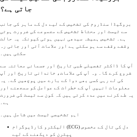
جاتی ہے؟
بروگیڈا سنڈروم کی تشخیص کے لیے دل کے ماہر کی جانب
سے ٹیسٹ اور محتاط تشخیص کے مجموعے کی ضرورت ہوتی
ہے۔ تشخیص ہمیشہ سیدھی نہیں ہوتی کیونکہ یہ حالت
وقفے وقفے سے ہو سکتی ہے اور علامات آتی اور جاتی رہ
سکتی ہیں۔
آپ کا ڈاکٹر تفصیلی طبی تاریخ اور جسمانی معائنہ سے
شروع کرے گا۔ وہ آپ کی علامات، خاندانی تاریخ اور آپ
کی لے رہی کسی بھی دوا کے بارے میں پوچھیں گے۔ یہ
معلومات انہیں آپ کے خطرات کے عوامل کو سمجھنے اور
یہ طے کرنے میں مدد کرتی ہیں کہ کون سے ٹیسٹ کی ضرورت
ہے۔
اہم تشخیصی ٹیسٹ میں شامل ہیں۔
الیکٹرو کارڈیوگرام (ECG) دل کی تال کے مخصوص
پیٹرن کو دیکھنے کے لیے