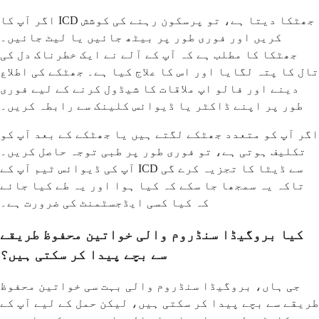
اگر آپ کا ICD جھٹکا دیتا ہے، تو پرسکون رہنے کی کوشش
کریں اور فوری طور پر بیٹھ جائیں یا لیٹ جائیں۔
جھٹکا کا مطلب ہے کہ آپ کے آلے نے ایک خطرناک دل کی
تال کا پتہ لگایا اور اس کا علاج کیا ہے۔ جھٹکے کی اطلاع
دینے اور فالو اپ ملاقات کا شیڈول کرنے کے لیے فوری
طور پر اپنے ڈاکٹر یا ڈیوائس کلینک سے رابطہ کریں۔
اگر آپ کو متعدد جھٹکے لگتے ہیں یا جھٹکے کے بعد آپ کو
تکلیف ہوتی ہے، تو فوری طور پر طبی توجہ حاصل کریں۔
آپ کی ڈیوائس ٹیم آپ کے ICD سے ڈیٹا کا تجزیہ کرے گی
تاکہ یہ سمجھا جا سکے کہ کیا ہوا اور یہ طے کیا جائے
کہ کیا کسی ایڈجسٹمنٹ کی ضرورت ہے۔
کیا بروگیڈا سنڈروم والی خواتین محفوظ طریقے
سے بچے پیدا کر سکتی ہیں؟
جی ہاں، بروگیڈا سنڈروم والی بہت سی خواتین محفوظ
طریقے سے بچے پیدا کر سکتی ہیں، لیکن حمل کے لیے آپ کے