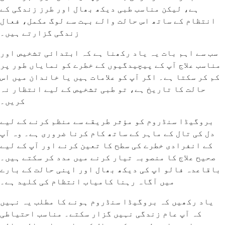
ہے، لیکن مناسب طبی دیکھ بھال اور طرز زندگی کے
انتظام کے ساتھ اس حالت والے بہت سے لوگ مکمل، فعال
زندگی گزارتے ہیں۔
سب سے اہم بات یہ یاد رکھنا ہے کہ ابتدائی تشخیص اور
مناسب علاج آپ کے پیچیدگیوں کے خطرے کو نمایاں طور پر
کم کر سکتا ہے۔ اگر آپ کو علامات ہیں یا خاندان میں اس
حالت کا تاریخ ہے، تو طبی تشخیص کے لیے انتظار نہ
کریں۔
بروگیڈا سنڈروم کو مؤثر طریقے سے منظم کرنے کے لیے
دل کی تال کے ماہر کے ساتھ کام کرنا ضروری ہے۔ وہ آپ
کے انفرادی خطرے کی سطح کا تعین کرنے اور آپ کے لیے
صحیح علاج کا منصوبہ تیار کرنے میں مدد کر سکتے ہیں۔
باقاعدہ فالو اپ کی دیکھ بھال اور اپنی حالت کے بارے
میں آگاہ رہنا کامیاب انتظام کی کلید ہے۔
یاد رکھیں کہ بروگیڈا سنڈروم ہونے کا مطلب یہ نہیں
کہ آپ عام زندگی نہیں گزار سکتے۔ مناسب احتیاطی