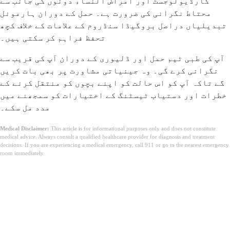
کارڈیولوجسٹ اور امراض النساء دونوں کی جانب سے
محتاط نگرانی کی ضرورت ہے۔ حمل کے دوران ہارمونل
تبدیلیاں دراصل بروگیڈا سنڈروم کے علامات کے خلاف کچھ
تحفظ فراہم کر سکتی ہیں۔
آپ کی طبی ٹیم حمل اور ڈلیوری کے دوران آپ کی قریب سے
نگرانی کرے گی۔ وہ جینیاتی مشاورت پر بھی بات کریں
گے تاکہ آپ کو اس حالت کو اپنے بچوں کو منتقل کرنے کے
خطرات اور دستیاب ٹیسٹنگ کے اختیارات کو سمجھنے میں
مدد مل سکے۔
Medical Disclaimer:
This article is for informational purposes only and does not constitute
medical advice. Always consult a qualified healthcare provider for diagnosis and treatment
decisions. If you are experiencing a medical emergency, call 911 or go to the nearest emergency
room immediately.