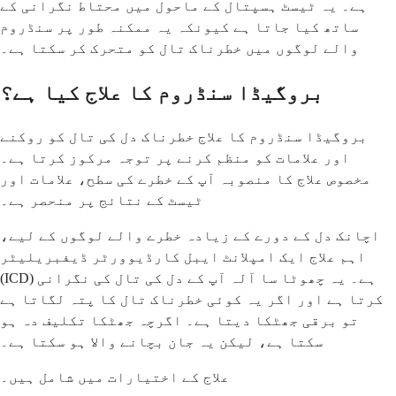
ہے۔ یہ ٹیسٹ ہسپتال کے ماحول میں محتاط نگرانی کے
ساتھ کیا جاتا ہے کیونکہ یہ ممکنہ طور پر سنڈروم
والے لوگوں میں خطرناک تال کو متحرک کر سکتا ہے۔
بروگیڈا سنڈروم کا علاج کیا ہے؟
بروگیڈا سنڈروم کا علاج خطرناک دل کی تال کو روکنے
اور علامات کو منظم کرنے پر توجہ مرکوز کرتا ہے۔
مخصوص علاج کا منصوبہ آپ کے خطرے کی سطح، علامات اور
ٹیسٹ کے نتائج پر منحصر ہے۔
اچانک دل کے دورے کے زیادہ خطرے والے لوگوں کے لیے،
اہم علاج ایک امپلانٹ ایبل کارڈیوورٹر ڈیفبریلیٹر
(ICD) ہے۔ یہ چھوٹا سا آلہ آپ کے دل کی تال کی نگرانی
کرتا ہے اور اگر یہ کوئی خطرناک تال کا پتہ لگاتا ہے
تو برقی جھٹکا دیتا ہے۔ اگرچہ جھٹکا تکلیف دہ ہو
سکتا ہے، لیکن یہ جان بچانے والا ہو سکتا ہے۔
علاج کے اختیارات میں شامل ہیں۔