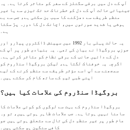
آپ کے دل میں برقی سگنلز کے سفر کو متاثر کرتا ہے۔ یہ
جینیاتی حالت آپ کے دل کو خطرناک حد تک تیزی سے یا غیر
منظم طریقے سے دھڑکنے کا سبب بن سکتی ہے، جس سے بے
ہوشی یا شدید صورتوں میں، اچانک دل کا دورہ پڑ سکتا
ہے۔
یہ حالت پہلی بار 1992 میں سپینش ڈاکٹروں پیڈرو اور
جوزپ بروگیڈا نے بیان کی تھی۔ یہ بنیادی طور پر آپ کے
دل کے دائیں جانب کے برقی نظام کو متاثر کرتی ہے۔
اگرچہ یہ خوفناک لگتا ہے، لیکن بروگیڈا سنڈروم کو
سمجھنے سے آپ اسے مؤثر طریقے سے منظم کرنے کے لیے
اپنی طبی ٹیم کے ساتھ کام کر سکتے ہیں۔
بروگیڈا سنڈروم کی علامات کیا ہیں؟
بروگیڈا سنڈروم کے بہت سے لوگوں کو کوئی علامات کا
سامنا نہیں ہوتا ہے۔ جب علامات ظاہر ہوتی ہیں، تو وہ
عام طور پر غیر منظم دل کی تال سے متعلق ہوتی ہیں جو
کافی سنگین ہو سکتی ہیں۔