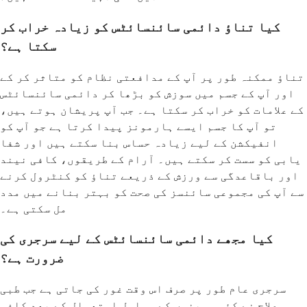
کیا تناؤ دائمی سائنسائٹس کو زیادہ خراب کر
سکتا ہے؟
تناؤ ممکنہ طور پر آپ کے مدافعتی نظام کو متاثر کر کے
اور آپ کے جسم میں سوزش کو بڑھا کر دائمی سائنسائٹس
کے علامات کو خراب کر سکتا ہے۔ جب آپ پریشان ہوتے ہیں،
تو آپ کا جسم ایسے ہارمونز پیدا کرتا ہے جو آپ کو
انفیکشن کے لیے زیادہ حساس بنا سکتے ہیں اور شفا
یابی کو سست کر سکتے ہیں۔ آرام کے طریقوں، کافی نیند
اور باقاعدگی سے ورزش کے ذریعے تناؤ کو کنٹرول کرنے
سے آپ کی مجموعی سائنسز کی صحت کو بہتر بنانے میں مدد
مل سکتی ہے۔
کیا مجھے دائمی سائنسائٹس کے لیے سرجری کی
ضرورت ہے؟
سرجری عام طور پر صرف اس وقت غور کی جاتی ہے جب طبی
علاج نے کئی مہینوں کے مسلسل استعمال کے بعد کافی