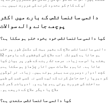
آپ کے کام کو محدود کرنے کی ضرورت نہیں ہے۔
دائمی سائنسائٹس کے بارے میں اکثر
پوچھے جانے والے سوالات
کیا دائمی سائنسائٹس خود بخود ختم ہو سکتا ہے؟
دائمی سائنسائٹس علاج کے بغیر بہت کم مکمل طور پر ختم
ہو جاتا ہے کیونکہ اسے علاج کی کوششوں کے باوجود 12
ہفتے یا اس سے زیادہ عرصے تک رہنے کے طور پر بیان کیا
جاتا ہے۔ تاہم، علامات میں اتار چڑھاؤ ہو سکتا ہے،
کچھ ادوار دوسروں سے بہتر ہوتے ہیں۔ زیادہ تر لوگوں
کو دیرپا راحت حاصل کرنے کے لیے کسی نہ کسی قسم کی طبی
مداخلت کی ضرورت ہوتی ہے، چاہے وہ ادویات، گھر کے
علاج یا دیگر علاج کے ذریعے ہو۔
کیا دائمی سائنسائٹس متعدی ہے؟