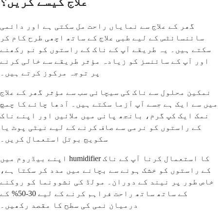
علاج کیسے کریں؟
گھر کے علاج سے نمایاں راحت مل سکتی ہے اور دائمی
سائنسائٹس کے لیے طبی علاج کے ساتھ اچھی طرح کام کر
سکتے ہیں۔ یہ طریقے آپ کے ناک کے راستوں کو نم رکھنے
اور آپ کے سائنسز کو زیادہ مؤثر طریقے سے خالی کرنے
پر توجہ مرکوز کرتے ہیں۔
نمکین محلول سے ناک کی سیچائی سب سے مؤثر گھر کے علاج
میں سے ایک ہے جسے آپ آزما سکتے ہیں۔ آدھا چائے کا چمچ
نمک ایک کپ گرم، بانجھ پانی میں ملائیں اور اپنے ناک
کے راستوں کو نرمی سے صاف کرنے کے لیے نیٹی پوٹ یا
سکویج بوتل استعمال کریں۔
اپنے بیڈروم میں humidifier کا استعمال کرنا آپ کے ناک
کے راستوں کو خشک ہونے سے بچانے میں مدد کر سکتا ہے،
خاص طور پر نیند کے دوران۔ مولڈ کی نشوونما کو روکنے
کے ساتھ ساتھ راحت فراہم کرنے کے لیے 30-50% کے
درمیان نمی کی سطح کا مقصد رکھیں۔