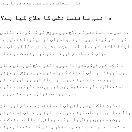
کا انتخاب کرنے میں مدد کرتا ہے۔
دائمی سائنسائٹس کا علاج کیا ہے؟
دائمی سائنسائٹس کے علاج میں سوزش کو کم کرنا، نکاسی
کو بہتر کرنا اور بنیادی اسباب کو حل کرنا شامل ہے۔
آپ کا ڈاکٹر کم حملہ آور علاج سے شروع کرے گا اور آپ کے
جواب کے مطابق طریقہ کار کو ایڈجسٹ کرے گا۔
ناک کے کورٹیکوسٹرائڈ سپری اکثر علاج کی پہلی قطار
ہیں کیونکہ وہ آپ کے ناک کے راستوں میں سوزش کو مؤثر
طریقے سے کم کرتے ہیں۔ یہ عام طور پر طویل مدتی
استعمال کے لیے محفوظ ہیں اور بہت سے لوگوں کے لیے
نمایاں راحت فراہم کر سکتے ہیں۔
نمکین ناک کی سیچائی آپ کے سائنسز سے مکس اور جلن
والے مادوں کو صاف کرنے میں مدد کرتی ہے۔ آپ اسے نیٹی
پوٹ، سکویج بوتل یا دیگر سیچائی کے آلے سے نمک کے
ساتھ ملے ہوئے بانجھ یا مقطر پانی کا استعمال کرتے