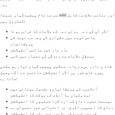
ہے۔
سب سے عام پیچیدگیاں نسبتا mild اور مناسب علاج سے قابل
کنٹرول ہیں:
اگر آپ کو دمہ ہے تو دمہ کے علامات کا خراب ہونا
سانس لینے میں دشواری کی وجہ سے نیند کی
پریشانیاں
بار بار تیز سائنس انفیکشن
مستقل علامات سے زندگی کی معیار میں کمی
شاذ و نادر ہی، زیادہ سنگین پیچیدگیاں تیار ہو سکتی
ہیں، خاص طور پر اگر انفیکشن سائنسز سے آگے پھیل
جاتا ہے:
آنکھوں کی پریشانیاں، بشمول بینائی میں
تبدیلیاں یا آنکھ کے سوکٹ کا انفیکشن
میننجائٹس، دماغ کے ارد گرد جھلیوں کا انفیکشن
دماغ کا ابسیس، اگرچہ یہ انتہائی غیر معمولی ہے
قریبی چہرے کی ہڈیوں میں ہڈی کا انفیکشن