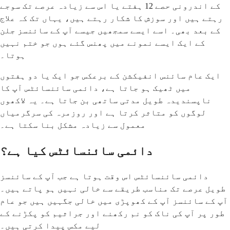
کے اندرونی حصے 12 ہفتے یا اس سے زیادہ عرصے تک سوجے
رہتے ہیں اور سوزش کا شکار رہتے ہیں، یہاں تک کہ علاج
کے بعد بھی۔ اسے ایسے سمجھیں جیسے آپ کے سائنسز جلن
کے ایک ایسے نمونے میں پھنس گئے ہوں جو ختم نہیں
ہوتا۔
ایک عام سائنس انفیکشن کے برعکس جو ایک یا دو ہفتوں
میں ٹھیک ہو جاتا ہے، دائمی سائنسائٹس آپ کا
ناپسندیدہ طویل مدتی ساتھی بن جاتا ہے۔ یہ لاکھوں
لوگوں کو متاثر کرتا ہے اور روزمرہ کی سرگرمیاں
معمول سے زیادہ مشکل بنا سکتا ہے۔
دائمی سائنسائٹس کیا ہے؟
دائمی سائنسائٹس اس وقت ہوتا ہے جب آپ کے سائنسز
طویل عرصے تک مناسب طریقے سے خالی نہیں ہو پاتے ہیں۔
آپ کے سائنسز آپ کے کھوپڑی میں خالی جگہیں ہیں جو عام
طور پر آپ کی ناک کو نم رکھنے اور جراثیم کو پکڑنے کے
لیے مکس پیدا کرتی ہیں۔