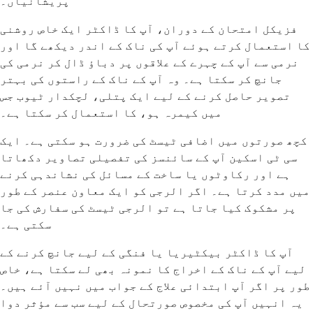
پریشانیاں۔
فزیکل امتحان کے دوران، آپ کا ڈاکٹر ایک خاص روشنی
کا استعمال کرتے ہوئے آپ کی ناک کے اندر دیکھے گا اور
نرمی سے آپ کے چہرے کے علاقوں پر دباؤ ڈال کر نرمی کی
جانچ کر سکتا ہے۔ وہ آپ کے ناک کے راستوں کی بہتر
تصویر حاصل کرنے کے لیے ایک پتلی، لچکدار ٹیوب جس
میں کیمرہ ہو، کا استعمال کر سکتا ہے۔
کچھ صورتوں میں اضافی ٹیسٹ کی ضرورت ہو سکتی ہے۔ ایک
سی ٹی اسکین آپ کے سائنسز کی تفصیلی تصاویر دکھاتا
ہے اور رکاوٹوں یا ساخت کے مسائل کی نشاندہی کرنے
میں مدد کرتا ہے۔ اگر الرجی کو ایک معاون عنصر کے طور
پر مشکوک کیا جاتا ہے تو الرجی ٹیسٹ کی سفارش کی جا
سکتی ہے۔
آپ کا ڈاکٹر بیکٹیریا یا فنگی کے لیے جانچ کرنے کے
لیے آپ کے ناک کے اخراج کا نمونہ بھی لے سکتا ہے، خاص
طور پر اگر آپ ابتدائی علاج کے جواب میں نہیں آئے ہیں۔
یہ انہیں آپ کی مخصوص صورتحال کے لیے سب سے مؤثر دوا