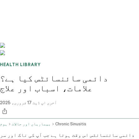
Benchmarks
Stories
FAQ
Sign up / Log in
HEALTH LIBRARY
دائمی سائنسائٹس کیا ہے؟
علامات، اسباب اور علاج
آخری اپ ڈیٹ
17 فروری، 2025
Chronic Sinusitis
بیماریاں اور حالات
ہوم
دائمی سائنسائٹس اس وقت ہوتا ہے جب آپ کی ناک اور سر