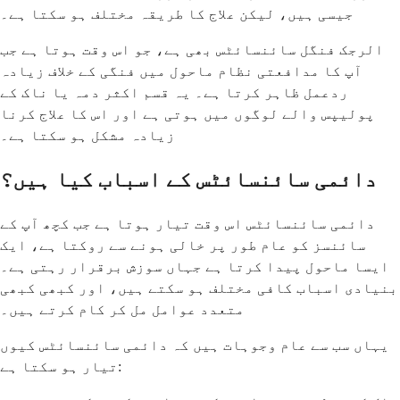
جیسی ہیں، لیکن علاج کا طریقہ مختلف ہو سکتا ہے۔
الرجک فنگل سائنسائٹس بھی ہے، جو اس وقت ہوتا ہے جب
آپ کا مدافعتی نظام ماحول میں فنگی کے خلاف زیادہ
ردعمل ظاہر کرتا ہے۔ یہ قسم اکثر دمہ یا ناک کے
پولیپس والے لوگوں میں ہوتی ہے اور اس کا علاج کرنا
زیادہ مشکل ہو سکتا ہے۔
دائمی سائنسائٹس کے اسباب کیا ہیں؟
دائمی سائنسائٹس اس وقت تیار ہوتا ہے جب کچھ آپ کے
سائنسز کو عام طور پر خالی ہونے سے روکتا ہے، ایک
ایسا ماحول پیدا کرتا ہے جہاں سوزش برقرار رہتی ہے۔
بنیادی اسباب کافی مختلف ہو سکتے ہیں، اور کبھی کبھی
متعدد عوامل مل کر کام کرتے ہیں۔
یہاں سب سے عام وجوہات ہیں کہ دائمی سائنسائٹس کیوں
تیار ہو سکتا ہے: