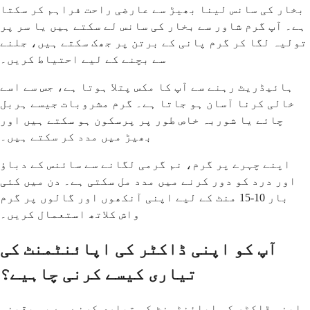
بخار کی سانس لینا بھیڑ سے عارضی راحت فراہم کر سکتا
ہے۔ آپ گرم شاور سے بخار کی سانس لے سکتے ہیں یا سر پر
تولیہ لگا کر گرم پانی کے برتن پر جھک سکتے ہیں، جلنے
سے بچنے کے لیے احتیاط کریں۔
ہائیڈریٹ رہنے سے آپ کا مکس پتلا ہوتا ہے، جس سے اسے
خالی کرنا آسان ہو جاتا ہے۔ گرم مشروبات جیسے ہربل
چائے یا شوربہ خاص طور پر پرسکون ہو سکتے ہیں اور
بھیڑ میں مدد کر سکتے ہیں۔
اپنے چہرے پر گرم، نم گرمی لگانے سے سائنس کے دباؤ
اور درد کو دور کرنے میں مدد مل سکتی ہے۔ دن میں کئی
بار 10-15 منٹ کے لیے اپنی آنکھوں اور گالوں پر گرم
واش کلاتھ استعمال کریں۔
آپ کو اپنی ڈاکٹر کی اپائنٹمنٹ کی
تیاری کیسے کرنی چاہیے؟
اپنی ڈاکٹر کی اپائنٹمنٹ کی تیاری کرنے سے یہ یقینی