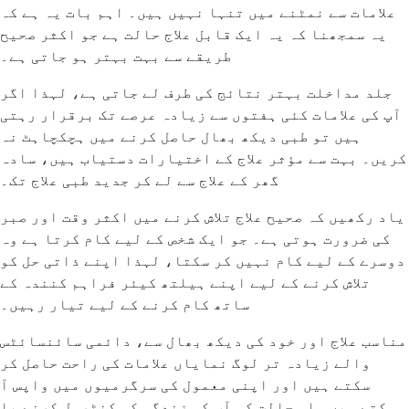
علامات سے نمٹنے میں تنہا نہیں ہیں۔ اہم بات یہ ہے کہ
یہ سمجھنا کہ یہ ایک قابل علاج حالت ہے جو اکثر صحیح
طریقے سے بہت بہتر ہو جاتی ہے۔
جلد مداخلت بہتر نتائج کی طرف لے جاتی ہے، لہذا اگر
آپ کی علامات کئی ہفتوں سے زیادہ عرصے تک برقرار رہتی
ہیں تو طبی دیکھ بھال حاصل کرنے میں ہچکچاہٹ نہ
کریں۔ بہت سے مؤثر علاج کے اختیارات دستیاب ہیں، سادہ
گھر کے علاج سے لے کر جدید طبی علاج تک۔
یاد رکھیں کہ صحیح علاج تلاش کرنے میں اکثر وقت اور صبر
کی ضرورت ہوتی ہے۔ جو ایک شخص کے لیے کام کرتا ہے وہ
دوسرے کے لیے کام نہیں کر سکتا، لہذا اپنے ذاتی حل کو
تلاش کرنے کے لیے اپنے ہیلتھ کیئر فراہم کنندہ کے
ساتھ کام کرنے کے لیے تیار رہیں۔
مناسب علاج اور خود کی دیکھ بھال سے، دائمی سائنسائٹس
والے زیادہ تر لوگ نمایاں علامات کی راحت حاصل کر
سکتے ہیں اور اپنی معمول کی سرگرمیوں میں واپس آ
سکتے ہیں۔ اس حالت کو آپ کی زندگی کو کنٹرول کرنے یا