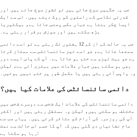
جب یہ جگہیں سوج جاتی ہیں تو ٹشوز سوج جاتے ہیں اور
قدرتی نکاسی کے راستوں کو روک دیتے ہیں۔ اس سے ایک
ایسا چکر بنتا ہے جہاں مکس پھنس جاتا ہے، بیکٹیریا
بڑھ سکتے ہیں اور سوزش برقرار رہتی ہے۔
جب یہ حالت کم از کم 12 ہفتوں تک رہتی ہے تو اسے دائمی
سمجھا جاتا ہے، جو اسے تیز سائنسائٹس سے ممتاز کرتا
ہے جو بہت تیزی سے ختم ہو جاتا ہے۔ آپ کے پاس ایسے دور
بھی ہو سکتے ہیں جہاں علامات میں بہتری آتی ہے، لیکن
وہ واپس آتی رہتی ہیں یا مکمل طور پر ختم نہیں ہوتیں۔
دائمی سائنسائٹس کی علامات کیا ہیں؟
دائمی سائنسائٹس کی علامات ایک شخص سے دوسرے شخص میں
مختلف ہو سکتی ہیں، لیکن وہ مستقل رہتی ہیں اور اکثر
آپ کی روزمرہ کی آرام کو متاثر کرتی ہیں۔ یہاں سب سے
عام نشانیاں دی گئی ہیں کہ آپ کا جسم اس حالت سے نمٹ
رہا ہو سکتا ہے: