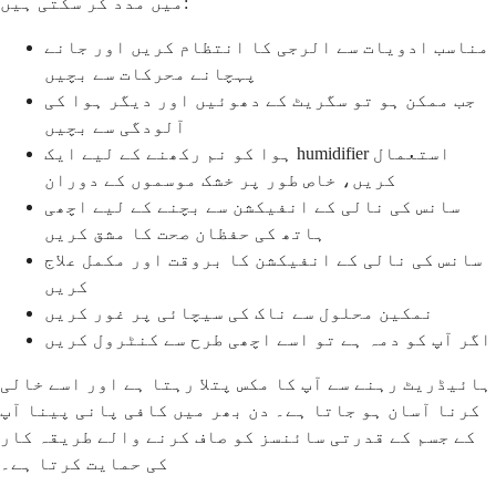
میں مدد کر سکتی ہیں:
مناسب ادویات سے الرجی کا انتظام کریں اور جانے
پہچانے محرکات سے بچیں
جب ممکن ہو تو سگریٹ کے دھوئیں اور دیگر ہوا کی
آلودگی سے بچیں
ہوا کو نم رکھنے کے لیے ایک humidifier استعمال
کریں، خاص طور پر خشک موسموں کے دوران
سانس کی نالی کے انفیکشن سے بچنے کے لیے اچھی
ہاتھ کی حفظان صحت کا مشق کریں
سانس کی نالی کے انفیکشن کا بروقت اور مکمل علاج
کریں
نمکین محلول سے ناک کی سیچائی پر غور کریں
اگر آپ کو دمہ ہے تو اسے اچھی طرح سے کنٹرول کریں
ہائیڈریٹ رہنے سے آپ کا مکس پتلا رہتا ہے اور اسے خالی
کرنا آسان ہو جاتا ہے۔ دن بھر میں کافی پانی پینا آپ
کے جسم کے قدرتی سائنسز کو صاف کرنے والے طریقہ کار
کی حمایت کرتا ہے۔