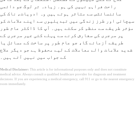
راحت فراہم نہیں کی ہو۔ زیادہ تر لوگ جو دائمی
سائنسائٹس سے متاثر ہوتے ہیں وہ ادویات، ناک کی
سیچائی اور طرز زندگی میں تبدیلیوں سے اپنے علامات کو
مؤثر طریقے سے منظم کر سکتے ہیں۔ آپ کا ڈاکٹر عام طور
پر سرجری کی سفارش کرنے سے پہلے کئی غیر سرجری کے
طریقے آزمائے گا، جو عام طور پر ساخت کے مسائل یا
شدید علامات والے معاملات کے لیے محفوظ ہے جو دیگر علاج
کے جواب میں نہیں آتے ہیں۔
Medical Disclaimer:
This article is for informational purposes only and does not constitute
medical advice. Always consult a qualified healthcare provider for diagnosis and treatment
decisions. If you are experiencing a medical emergency, call 911 or go to the nearest emergency
room immediately.