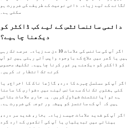
لگانے کے لیے زیادہ ذاتی نوعیت کے طریقے کی ضرورت ہو
سکتی ہے۔
دائمی سائنسائٹس کے لیے کب ڈاکٹر کو
دیکھنا چاہیے؟
اگر آپ کی سائنس کی علامات 10 دن سے زیادہ عرصے تک رہی
ہیں یا گھر میں علاج کے باوجود واپس آتی رہتی ہیں تو آپ
کو ڈاکٹر کو دیکھنے پر غور کرنا چاہیے۔ تکلیف محسوس
کرنے تک انتظار نہ کریں۔
اگر آپ کو مسلسل چہرے کا درد، گاڑھا ناک کا اخراج، یا
کئی ہفتوں تک ناک سے سانس لینے میں دشواری کا سامنا
ہے تو اپائنٹمنٹ شیڈول کریں۔ یہ جاری علامات بتاتی
ہیں کہ آپ کے سائنسز کو پیشہ ور توجہ کی ضرورت ہے۔
اگر آپ کو شدید علامات جیسے زیادہ بخار، شدید سر درد،
بینائی میں تبدیلیاں یا آپ کی آنکھوں کے ارد گرد