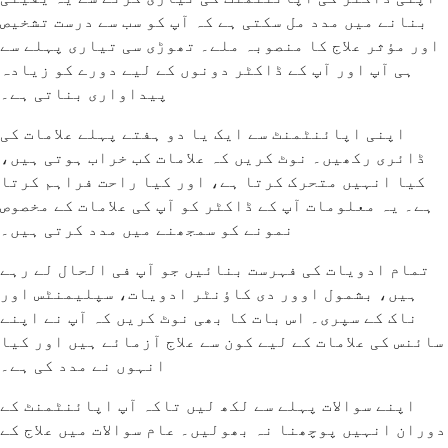
بنانے میں مدد مل سکتی ہے کہ آپ کو سب سے درست تشخیص
اور مؤثر علاج کا منصوبہ ملے۔ تھوڑی سی تیاری پہلے سے
ہی آپ اور آپ کے ڈاکٹر دونوں کے لیے دورے کو زیادہ
پیداواری بناتی ہے۔
اپنی اپائنٹمنٹ سے ایک یا دو ہفتے پہلے علامات کی
ڈائری رکھیں۔ نوٹ کریں کہ علامات کب خراب ہوتی ہیں،
کیا انہیں متحرک کرتا ہے، اور کیا راحت فراہم کرتا
ہے۔ یہ معلومات آپ کے ڈاکٹر کو آپ کی علامات کے مخصوص
نمونے کو سمجھنے میں مدد کرتی ہیں۔
تمام ادویات کی فہرست بنائیں جو آپ فی الحال لے رہے
ہیں، بشمول اوور دی کاؤنٹر ادویات، سپلیمنٹس اور
ناک کے سپری۔ اس بات کا بھی نوٹ کریں کہ آپ نے اپنے
سائنس کی علامات کے لیے کون سے علاج آزمائے ہیں اور کیا
انہوں نے مدد کی ہے۔
اپنے سوالات پہلے سے لکھ لیں تاکہ آپ اپائنٹمنٹ کے
دوران انہیں پوچھنا نہ بھولیں۔ عام سوالات میں علاج کے