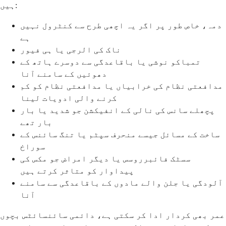
ہیں:
دمہ، خاص طور پر اگر یہ اچھی طرح سے کنٹرول نہیں
ہے
ناک کی الرجی یا ہی فیور
تمباکو نوشی یا باقاعدگی سے دوسرے ہاتھ کے
دھوئیں کے سامنے آنا
مدافعتی نظام کی خرابیاں یا مدافعتی نظام کو کم
کرنے والی ادویات لینا
پچھلے سانس کی نالی کے انفیکشن جو شدید یا بار
بار تھے
ساخت کے مسائل جیسے منحرف سپٹم یا تنگ سائنس کے
سوراخ
سسٹک فائبرروسس یا دیگر امراض جو مکس کی
پیداوار کو متاثر کرتے ہیں
آلودگی یا جلن والے مادوں کے باقاعدگی سے سامنے
آنا
عمر بھی کردار ادا کر سکتی ہے، دائمی سائنسائٹس بچوں