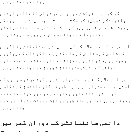
ہوئے کر سکتے ہیں۔
اگر کوئی انفیکشن موجود ہے، تو آپ کا ڈاکٹر اینٹی
بائیوٹکس تجویز کر سکتا ہے۔ تاہم، اینٹی بائیوٹکس
ہمیشہ ضروری نہیں ہیں کیونکہ دائمی سائنسائٹس اکثر
بیکٹیریا کے بجائے سوزش کی وجہ سے ہوتا ہے۔
الرجی والے معاملات کے لیے، اینٹی ہسٹامائن یا الرجی
کے شاٹس کی سفارش کی جا سکتی ہے۔ اگر ناک کے پولیپس
موجود ہیں، تو انہیں سکڑانے کے لیے مختصر مدت کے لیے
زبانی کورٹیکوسٹرائڈز تجویز کیے جا سکتے ہیں۔
جب طبی علاج کافی راحت فراہم نہیں کرتے، تو سرجری کے
اختیارات دستیاب ہیں۔ یہ طریقہ کار سائنسز کی نکاسی
کو بہتر بنانے اور رکاوٹوں کو دور کرنے کا مقصد
رکھتے ہیں، اور وہ عام طور پر آؤٹ پٹینٹ بنیاد پر کیے
جاتے ہیں۔
دائمی سائنسائٹس کے دوران گھر میں