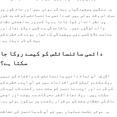
یہ سنگین پیچیدگیاں بہت کم ہوتی ہیں اور عام طور پر
صرف اس وقت ہوتی ہیں جب دائمی سائنسائٹس کو شدید طور
پر نظر انداز کیا جاتا ہے یا کمزور مدافعتی نظام
والے لوگوں میں۔ باقاعدگی سے طبی دیکھ بھال اور
مناسب علاج کسی بھی پیچیدگی کے تیار ہونے کے خطرے کو
بہت کم کر دیتا ہے۔
دائمی سائنسائٹس کو کیسے روکا جا
سکتا ہے؟
اگرچہ آپ تمام دائمی سائنسائٹس کے واقعات کو نہیں
روک سکتے، لیکن کئی اقدامات ہیں جو آپ اپنے خطرے کو
کم کرنے اور اپنے سائنسز کو صحت مند رکھنے کے لیے کر
سکتے ہیں۔ روک تھام اکثر محرکات سے بچنے اور اچھی
ناک کی حفظان صحت کو برقرار رکھنے پر مرکوز ہوتی ہے۔
یہ موثر حکمت عملیاں ہیں جو آپ کے سائنسز کی حفاظت