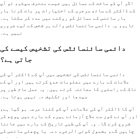
اگر آپ کو ساخت کے مسائل ہیں جیسے منحرف سپٹم، تو آپ
کے ڈاکٹر کے ساتھ سرجری کے اختیارات پر بات کرنا بار
بار سائنس کے مسائل کو روکنے میں مدد کر سکتا ہے۔
تاہم، یہ دائمی سائنسائٹس والے ہر شخص کے لیے ضروری
نہیں ہے۔
دائمی سائنسائٹس کی تشخیص کیسے کی
جاتی ہے؟
دائمی سائنسائٹس کی تشخیص میں آپ کے ڈاکٹر آپ کی
علامات کے بارے میں معلومات جمع کرتے ہیں اور آپ کے
ناک کے راستوں کا معائنہ کرتے ہیں۔ یہ عمل عام طور پر
سیدھا اور تکلیف دہ نہیں ہوتا ہے۔
آپ کا ڈاکٹر آپ کی علامات، آپ کو کتنا عرصہ ہو گیا ہے،
اور آپ نے کون سے علاج آزمائے ہیں، کے بارے میں پوچھ کر
شروع کرے گا۔ وہ آپ کی طبی تاریخ کے بارے میں جاننا
چاہیں گے، بشمول کوئی الرجی، دمہ یا پچھلی سائنس کی