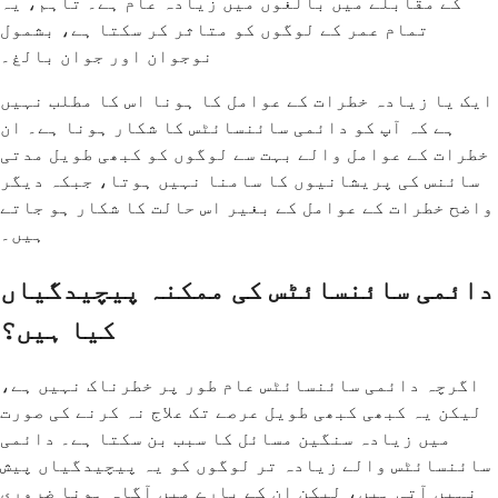
کے مقابلے میں بالغوں میں زیادہ عام ہے۔ تاہم، یہ
تمام عمر کے لوگوں کو متاثر کر سکتا ہے، بشمول
نوجوان اور جوان بالغ۔
ایک یا زیادہ خطرات کے عوامل کا ہونا اس کا مطلب نہیں
ہے کہ آپ کو دائمی سائنسائٹس کا شکار ہونا ہے۔ ان
خطرات کے عوامل والے بہت سے لوگوں کو کبھی طویل مدتی
سائنس کی پریشانیوں کا سامنا نہیں ہوتا، جبکہ دیگر
واضح خطرات کے عوامل کے بغیر اس حالت کا شکار ہو جاتے
ہیں۔
دائمی سائنسائٹس کی ممکنہ پیچیدگیاں
کیا ہیں؟
اگرچہ دائمی سائنسائٹس عام طور پر خطرناک نہیں ہے،
لیکن یہ کبھی کبھی طویل عرصے تک علاج نہ کرنے کی صورت
میں زیادہ سنگین مسائل کا سبب بن سکتا ہے۔ دائمی
سائنسائٹس والے زیادہ تر لوگوں کو یہ پیچیدگیاں پیش
نہیں آتی ہیں، لیکن ان کے بارے میں آگاہ ہونا ضروری