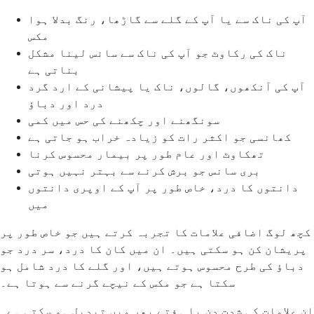
آپ کی ناک سے یا آپ کے گلے سے گاڑھا، رنگ بدلا ہوا
مکس
ناک کی رکاوٹ جو آپ کی ناک سے سانس لینا مشکل
بناتی ہے
آپ کی آنکھوں، گالوں، ناک یا پیشانی کے ارد گرد
درد اور دباؤ
سونگھنے اور چکھنے کی حس میں کمی
کھانسی جو اکثر رات کو زیادہ خراب ہو جاتی ہے
تھکاوٹ اور عام طور پر بیمار محسوس کرنا
بری سانس جو برش کرنے سے بہتر نہیں ہوتی
دانتوں کا درد، خاص طور پر آپ کے اوپری دانتوں
میں
کچھ لوگ اضافی علامات کا تجربہ کرتے ہیں جو خاص طور پر
پریشان کن ہو سکتی ہیں۔ ان میں کان کا درد، سر درد جو
دباؤ کی طرح محسوس ہوتے ہیں، اور گلے کا درد شامل ہو
سکتا ہے جو مکس کے نیچے گرنے سے ہوتا ہے۔
ان علامات کی شدت دن یا ہفتے بھر میں تبدیل ہو سکتی ہے۔