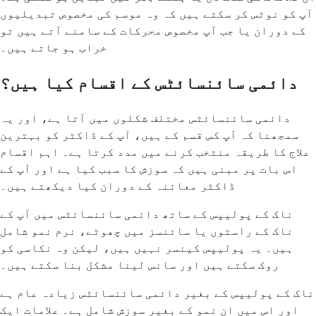
آپ کو نوٹس کر سکتے ہیں کہ وہ موسم کی مخصوص تبدیلیوں
کے دوران یا جب آپ مخصوص محرکات کے سامنے آتے ہیں تو
خراب ہو جاتے ہیں۔
دائمی سائنسائٹس کے اقسام کیا ہیں؟
دائمی سائنسائٹس مختلف شکلوں میں آتا ہے، اور یہ
سمجھنا کہ آپ کس قسم کے ہیں، آپ کے ڈاکٹر کو بہترین
علاج کا طریقہ منتخب کرنے میں مدد کرتا ہے۔ اہم اقسام
اس بات پر مبنی ہیں کہ سوزش کا سبب کیا ہے اور آپ کے
ڈاکٹر معائنہ کے دوران کیا دیکھتے ہیں۔
ناک کے پولیپس کے ساتھ دائمی سائنسائٹس میں آپ کے
ناک کے راستوں یا سائنسز میں چھوٹے، نرم نمو شامل
ہیں۔ یہ پولیپس کینسر نہیں ہیں، لیکن وہ نکاسی کو
روک سکتے ہیں اور سانس لینا مشکل بنا سکتے ہیں۔
ناک کے پولیپس کے بغیر دائمی سائنسائٹس زیادہ عام ہے
اور اس میں ان نمو کے بغیر سوزش شامل ہے۔ علامات ایک