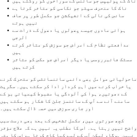
ناک کے پولیپس جو سائنس کے سوراخوں کو روکتے ہیں
ناک کا منحرف سپٹم جو نکاسی کو متاثر کرتا ہے
سانس کی نالی کے انفیکشن جو مکمل طور پر صاف
نہیں ہوتے
ہوائی مادوں جیسے پھولوں یا دھول کے ذرات سے
الرجی
مدافعتی نظام کے امراض جو سوزش کو متاثر کرتے
ہیں
سسٹک فائبرروسس یا دیگر امراض جو مکس کو متاثر
کرتے ہیں
ماحولیاتی عوامل بھی دائمی سائنسائٹس کو متحرک کرنے
یا خراب کرنے میں اہم کردار ادا کر سکتے ہیں۔ سگریٹ
کے دھوئیں، ہوا کی آلودگی یا مضبوط کیمیائی بو کے
سامنے آنے سے آپ کے سائنسز جلن کا شکار ہو سکتے ہیں
اور جاری سوزش میں حصہ ڈال سکتے ہیں۔
کچھ صورتوں میں، مکمل تشخیص کے بعد بھی درست سبب
واضح نہیں رہتا ہے۔ اس کا مطلب یہ نہیں ہے کہ علاج مؤثر
نہیں ہوگا، لیکن آپ کے لیے کیا کام کرتا ہے اس کا پتہ