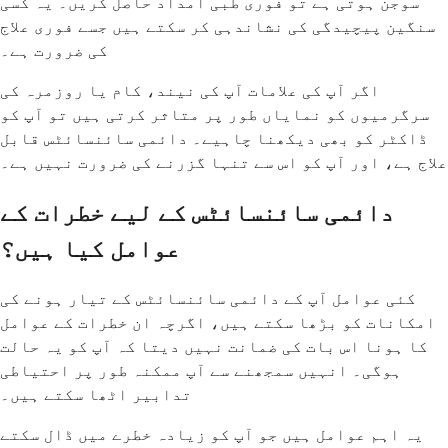
سوجن ہوتی ہے تو فوری طبی امداد حاصل کریں۔ یہ کسی
سنگین پیچیدگی کی نشاندہی کر سکتے ہیں جسے فوری علاج
کی ضرورت ہے۔
اگر آپ کی علامات آپ کی نیند، کام یا روزمرہ کی
سرگرمیوں کو نمایاں طور پر متاثر کرتی ہیں تو آپ کو
ڈاکٹر کو بھی دیکھنا چاہیے۔ دائمی سائنسائٹس قابل
علاج ہے، اور آپ کو اس سے تنہا گزرنے کی ضرورت نہیں ہے۔
دائمی سائنسائٹس کے لیے خطرات کے
عوامل کیا ہیں؟
کئی عوامل آپ کے دائمی سائنسائٹس کے تیار ہونے کی
امکانات کو بڑھا سکتے ہیں، اگرچہ ان خطرات کے عوامل
کا ہونا اس بات کی ضمانت نہیں دیتا کہ آپ کو یہ حالت
ہوگی۔ انہیں سمجھنے سے آپ ممکنہ طور پر احتیاطی
تدابیر اٹھا سکتے ہیں۔
یہ اہم عوامل ہیں جو آپ کو زیادہ خطرے میں ڈال سکتے