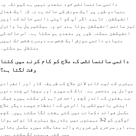
دائمی سائنسائٹس خود متعدی نہیں ہے کیونکہ یہ
بنیادی طور پر ایک سوزش کی حالت ہے نہ کہ ایک فعال
انفیکشن۔ تاہم، اگر آپ کو اپنی دائمی حالت کے اوپر
تیز سائنس انفیکشن ہوتا ہے، تو وہ بیکٹیریل یا وائرل
انفیکشن ممکنہ طور پر متعدی ہو سکتا ہے۔ اس حالت کی
بنیادی دائمی سوزش ایک شخص سے دوسرے شخص تک نہیں
منتقل ہو سکتی۔
دائمی سائنسائٹس کے علاج کو کام کرنے میں کتنا
وقت لگتا ہے؟
بہتری کے لیے ٹائم لائن علاج کے طریقہ کار اور انفرادی
عوامل پر منحصر ہے۔ ناک کے سپری اور سیچائی چند دنوں
سے ہفتوں کے اندر کچھ راحت فراہم کر سکتے ہیں، جبکہ
اینٹی بائیوٹکس یا الرجی کے انتظام جیسے دیگر علاج
مکمل فوائد دکھانے میں کئی ہفتے لگا سکتے ہیں۔ کچھ
لوگوں کو 2-3 مہینوں میں بتدریج بہتری کا نوٹس ہوتا
ہے، اور سرجری کی ضرورت والے معاملات میں، مکمل بحالی
میں کئی مہینے لگ سکتے ہیں۔