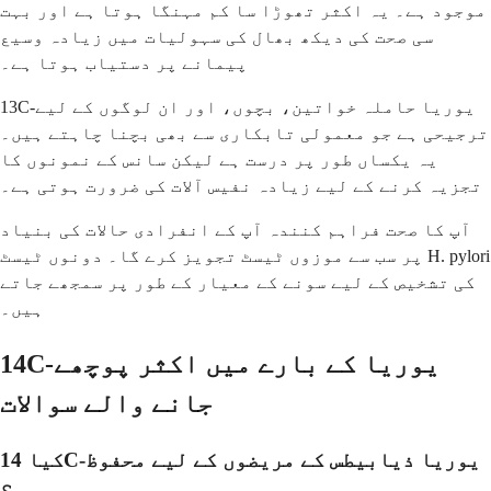
موجود ہے۔ یہ اکثر تھوڑا سا کم مہنگا ہوتا ہے اور بہت
سی صحت کی دیکھ بھال کی سہولیات میں زیادہ وسیع
پیمانے پر دستیاب ہوتا ہے۔
13C-یوریا حاملہ خواتین، بچوں، اور ان لوگوں کے لیے
ترجیحی ہے جو معمولی تابکاری سے بھی بچنا چاہتے ہیں۔
یہ یکساں طور پر درست ہے لیکن سانس کے نمونوں کا
تجزیہ کرنے کے لیے زیادہ نفیس آلات کی ضرورت ہوتی ہے۔
آپ کا صحت فراہم کنندہ آپ کے انفرادی حالات کی بنیاد
پر سب سے موزوں ٹیسٹ تجویز کرے گا۔ دونوں ٹیسٹ H. pylori
کی تشخیص کے لیے سونے کے معیار کے طور پر سمجھے جاتے
ہیں۔
14C-یوریا کے بارے میں اکثر پوچھے
جانے والے سوالات
کیا 14C-یوریا ذیابیطس کے مریضوں کے لیے محفوظ
ہے؟