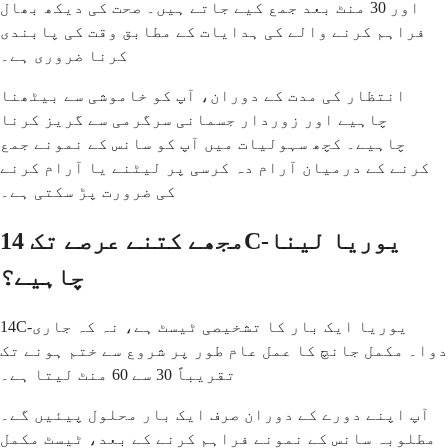
اور 30 منٹ بعد جمع کیے جاتے ہیں۔ صحت کی دیکھ بھال
فراہم کرنے والے کی ہدایات کے مطابق وقت کی پابندی
کرنا ضروری ہے۔
انتظار کی مدت کے دوران، آپ کو خاموشی سے بیٹھنا
چاہیے اور زوردار جسمانی سرگرمی سے گریز کرنا
چاہیے۔ کچھ سہولیات میں آپ کو سانس کے نمونے جمع
کرنے کے درمیان آرام دہ کرسی پر لیٹنے یا آرام کرنے
کی ضرورت پڑ سکتی ہے۔
مجھے کتنے عرصے تک 14C-یوریا لینا
چاہیے؟
14C-یوریا ایک بار کا تشخیصی ٹیسٹ ہے، نہ کہ جاری
دوا۔ مکمل جانچ کا عمل عام طور پر شروع سے ختم ہونے تک
تقریباً 30 سے ​​60 منٹ لیتا ہے۔
آپ اپنے دورے کے دوران صرف ایک بار محلول پیئیں گے۔
مطلوبہ سانس کے نمونے فراہم کرنے کے بعد، ٹیسٹ مکمل