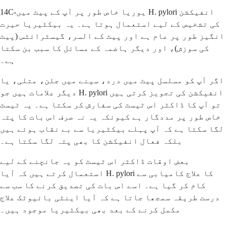
14C-یوریا خاص طور پر آپ کے پیٹ میں H. pylori انفیکشن
کی تشخیص کے لیے استعمال ہوتا ہے۔ یہ بیکٹیریا حیرت
انگیز طور پر عام ہے اور پیٹ کے السر، گیسٹرائٹس (پیٹ
کی سوزش)، اور دیگر ہاضمہ کے مسائل کا سبب بن سکتا
ہے۔
اگر آپ کو مسلسل پیٹ میں درد، سینے میں جلن، متلی، یا
دیگر علامات ہیں جو H. pylori انفیکشن کی تجویز کرتی ہیں
تو آپ کا ڈاکٹر اس ٹیسٹ کی سفارش کر سکتا ہے۔ یہ ٹیسٹ
خاص طور پر مددگار ہے کیونکہ یہ نہ صرف اس بات کا پتہ
لگا سکتا ہے کہ آپ پہلے بیکٹیریا سے بے نقاب ہوئے ہیں
بلکہ فعال انفیکشن کا بھی پتہ لگا سکتا ہے۔
بعض اوقات ڈاکٹر اس ٹیسٹ کو یہ جانچنے کے لیے
استعمال کرتے ہیں کہ آیا H. pylori کا علاج کامیابی سے
کام کر گیا ہے۔ اسے اس بات کی تصدیق کرنے کا سب سے
درست طریقہ سمجھا جاتا ہے کہ آیا اینٹی بائیوٹک علاج
مکمل کرنے کے بعد بھی بیکٹیریا موجود ہیں۔