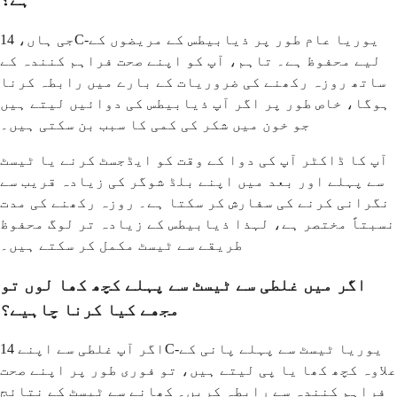
جی ہاں، 14C-یوریا عام طور پر ذیابیطس کے مریضوں کے
لیے محفوظ ہے۔ تاہم، آپ کو اپنے صحت فراہم کنندہ کے
ساتھ روزہ رکھنے کی ضروریات کے بارے میں رابطہ کرنا
ہوگا، خاص طور پر اگر آپ ذیابیطس کی دوائیں لیتے ہیں
جو خون میں شکر کی کمی کا سبب بن سکتی ہیں۔
آپ کا ڈاکٹر آپ کی دوا کے وقت کو ایڈجسٹ کرنے یا ٹیسٹ
سے پہلے اور بعد میں اپنے بلڈ شوگر کی زیادہ قریب سے
نگرانی کرنے کی سفارش کر سکتا ہے۔ روزہ رکھنے کی مدت
نسبتاً مختصر ہے، لہذا ذیابیطس کے زیادہ تر لوگ محفوظ
طریقے سے ٹیسٹ مکمل کر سکتے ہیں۔
اگر میں غلطی سے ٹیسٹ سے پہلے کچھ کھا لوں تو
مجھے کیا کرنا چاہیے؟
اگر آپ غلطی سے اپنے 14C-یوریا ٹیسٹ سے پہلے پانی کے
علاوہ کچھ کھا یا پی لیتے ہیں، تو فوری طور پر اپنے صحت
فراہم کنندہ سے رابطہ کریں۔ کھانے سے ٹیسٹ کے نتائج