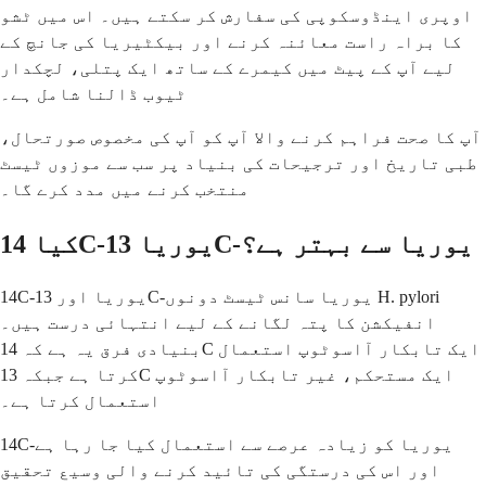
اوپری اینڈوسکوپی کی سفارش کر سکتے ہیں۔ اس میں ٹشو
کا براہ راست معائنہ کرنے اور بیکٹیریا کی جانچ کے
لیے آپ کے پیٹ میں کیمرے کے ساتھ ایک پتلی، لچکدار
ٹیوب ڈالنا شامل ہے۔
آپ کا صحت فراہم کرنے والا آپ کو آپ کی مخصوص صورتحال،
طبی تاریخ اور ترجیحات کی بنیاد پر سب سے موزوں ٹیسٹ
منتخب کرنے میں مدد کرے گا۔
کیا 14C-یوریا 13C-یوریا سے بہتر ہے؟
14C-یوریا اور 13C-یوریا سانس ٹیسٹ دونوں H. pylori
انفیکشن کا پتہ لگانے کے لیے انتہائی درست ہیں۔
بنیادی فرق یہ ہے کہ 14C ایک تابکار آاسوٹوپ استعمال
کرتا ہے جبکہ 13C ایک مستحکم، غیر تابکار آاسوٹوپ
استعمال کرتا ہے۔
14C-یوریا کو زیادہ عرصے سے استعمال کیا جا رہا ہے
اور اس کی درستگی کی تائید کرنے والی وسیع تحقیق