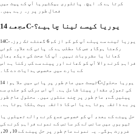
کرتا ہے کہ ایچ۔ پائلوری بیکٹیریا آپ کے پیٹ میں
فعال طور پر رہ رہے ہیں۔
مجھے 14C-یوریا کیسے لینا چاہیے؟
14C-یوریا لینے سے پہلے آپ کو کم از کم 6 گھنٹے تک روزہ
رکھنا ہوگا، جس کا مطلب ہے کہ پانی کے علاوہ کوئی
کھانا یا مشروبات نہیں۔ آپ کا صحت کی دیکھ بھال
فراہم کرنے والا آپ کو کھانے اور پینے سے کب رکنا ہے اس
کے بارے میں مخصوص ہدایات دے گا۔
ٹیسٹ میں عام طور پر پانی میں ملا ہوا 14C-یوریا محلول
کی تھوڑی مقدار پینا شامل ہے۔ آپ اس مرکب کو جلدی سے
پیئیں گے، عام طور پر چند منٹوں میں۔ محلول عام طور
پر بے ذائقہ ہوتا ہے یا اس کا ذائقہ بہت ہلکا ہوتا ہے۔
حل پینے کے بعد، آپ کو خصوصی جمع کرنے والے تھیلوں یا
ٹیوبوں میں سانس لے کر سانس کے نمونے فراہم کرنے کی
ضرورت ہوگی۔ یہ نمونے عام طور پر حل پینے کے 10، 20،