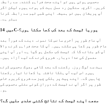
محسوس ہوتی ہیں تو اپنے صحت فراہم کنندہ سے رابطہ
کریں۔ اگرچہ سنگین رد عمل بہت کم ہوتے ہیں، لیکن اگر
آپ پریشان ہیں تو ہمیشہ اپنی طبی ٹیم سے رابطہ کرنا
بہتر ہے۔
میں 14C-یوریا ٹیسٹ کے بعد کب کھا سکتا ہوں؟
آپ عام طور پر آخری سانس کا نمونہ دینے کے فوراً بعد
عام طور پر کھا پی سکتے ہیں۔ آپ کا صحت فراہم کرنے والا
آپ کو بتائے گا کہ ٹیسٹ کب مکمل ہو گیا ہے اور آپ اپنی
معمول کی غذا دوبارہ شروع کرنے کے لیے آزاد ہیں۔
بہت سے لوگ روزہ رکھنے کے بعد کافی بھوک محسوس کرتے
ہیں، اس لیے آپ ہلکا ناشتہ یا کھانا تیار رکھنا
چاہیں گے۔ اپنے پیٹ پر ہلکی چیز سے شروع کریں، خاص
طور پر اگر آپ نے ٹیسٹ کے دوران کوئی متلی محسوس کی
ہو۔
مجھے اپنے ٹیسٹ کے نتائج کتنی جلدی ملیں گے؟