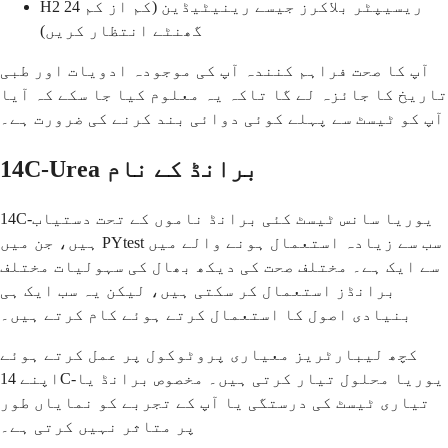
H2 ریسیپٹر بلاکرز جیسے رینیٹیڈین (کم از کم 24
گھنٹے انتظار کریں)
آپ کا صحت فراہم کنندہ آپ کی موجودہ ادویات اور طبی
تاریخ کا جائزہ لے گا تاکہ یہ معلوم کیا جا سکے کہ آیا
آپ کو ٹیسٹ سے پہلے کوئی دوائی بند کرنے کی ضرورت ہے۔
14C-Urea برانڈ کے نام
14C-یوریا سانس ٹیسٹ کئی برانڈ ناموں کے تحت دستیاب
ہیں، جن میں PYtest سب سے زیادہ استعمال ہونے والے میں
سے ایک ہے۔ مختلف صحت کی دیکھ بھال کی سہولیات مختلف
برانڈز استعمال کر سکتی ہیں، لیکن یہ سب ایک ہی
بنیادی اصول کا استعمال کرتے ہوئے کام کرتے ہیں۔
کچھ لیبارٹریز معیاری پروٹوکول پر عمل کرتے ہوئے
اپنے 14C-یوریا محلول تیار کرتی ہیں۔ مخصوص برانڈ یا
تیاری ٹیسٹ کی درستگی یا آپ کے تجربے کو نمایاں طور
پر متاثر نہیں کرتی ہے۔