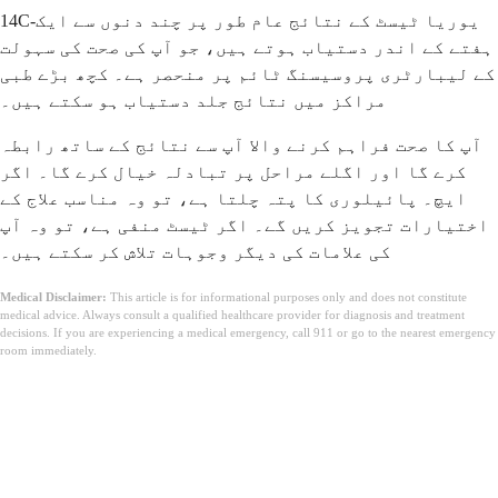
14C-یوریا ٹیسٹ کے نتائج عام طور پر چند دنوں سے ایک
ہفتے کے اندر دستیاب ہوتے ہیں، جو آپ کی صحت کی سہولت
کے لیبارٹری پروسیسنگ ٹائم پر منحصر ہے۔ کچھ بڑے طبی
مراکز میں نتائج جلد دستیاب ہو سکتے ہیں۔
آپ کا صحت فراہم کرنے والا آپ سے نتائج کے ساتھ رابطہ
کرے گا اور اگلے مراحل پر تبادلہ خیال کرے گا۔ اگر
ایچ۔ پائیلوری کا پتہ چلتا ہے، تو وہ مناسب علاج کے
اختیارات تجویز کریں گے۔ اگر ٹیسٹ منفی ہے، تو وہ آپ
کی علامات کی دیگر وجوہات تلاش کر سکتے ہیں۔
Medical Disclaimer:
This article is for informational purposes only and does not constitute
medical advice. Always consult a qualified healthcare provider for diagnosis and treatment
decisions. If you are experiencing a medical emergency, call 911 or go to the nearest emergency
room immediately.