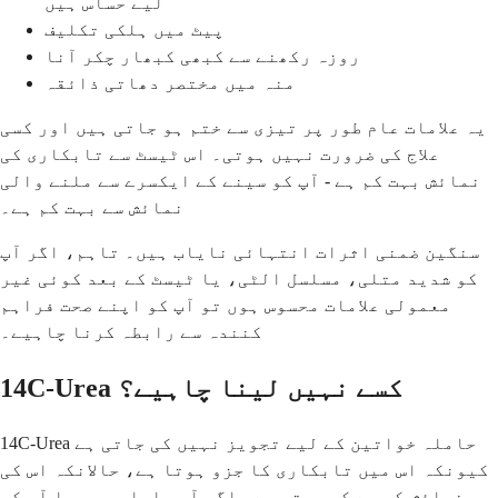
لیے حساس ہیں
پیٹ میں ہلکی تکلیف
روزہ رکھنے سے کبھی کبھار چکر آنا
منہ میں مختصر دھاتی ذائقہ
یہ علامات عام طور پر تیزی سے ختم ہو جاتی ہیں اور کسی
علاج کی ضرورت نہیں ہوتی۔ اس ٹیسٹ سے تابکاری کی
نمائش بہت کم ہے - آپ کو سینے کے ایکسرے سے ملنے والی
نمائش سے بہت کم ہے۔
سنگین ضمنی اثرات انتہائی نایاب ہیں۔ تاہم، اگر آپ
کو شدید متلی، مسلسل الٹی، یا ٹیسٹ کے بعد کوئی غیر
معمولی علامات محسوس ہوں تو آپ کو اپنے صحت فراہم
کنندہ سے رابطہ کرنا چاہیے۔
14C-Urea کسے نہیں لینا چاہیے؟
14C-Urea حاملہ خواتین کے لیے تجویز نہیں کی جاتی ہے
کیونکہ اس میں تابکاری کا جزو ہوتا ہے، حالانکہ اس کی
نمائش کم سے کم ہوتی ہے۔ اگر آپ حاملہ ہیں یا آپ کو