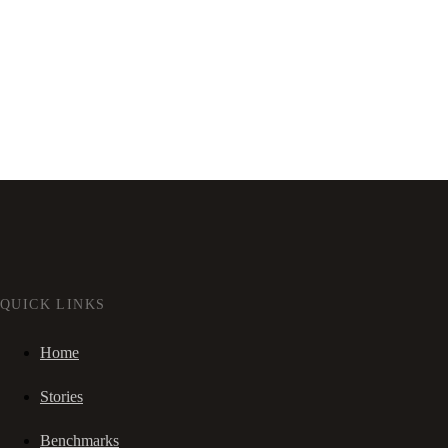
QUICK LINKS
Home
Stories
Benchmarks