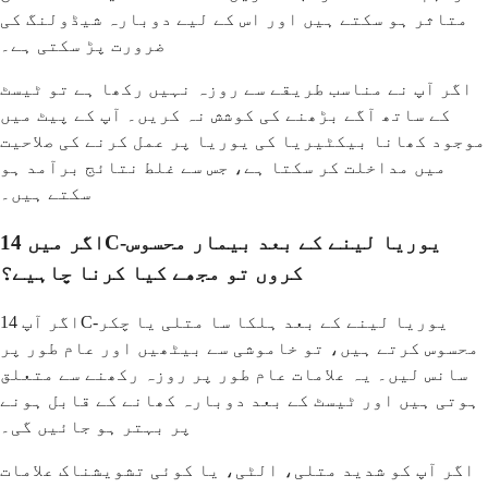
متاثر ہو سکتے ہیں اور اس کے لیے دوبارہ شیڈولنگ کی
ضرورت پڑ سکتی ہے۔
اگر آپ نے مناسب طریقے سے روزہ نہیں رکھا ہے تو ٹیسٹ
کے ساتھ آگے بڑھنے کی کوشش نہ کریں۔ آپ کے پیٹ میں
موجود کھانا بیکٹیریا کی یوریا پر عمل کرنے کی صلاحیت
میں مداخلت کر سکتا ہے، جس سے غلط نتائج برآمد ہو
سکتے ہیں۔
اگر میں 14C-یوریا لینے کے بعد بیمار محسوس
کروں تو مجھے کیا کرنا چاہیے؟
اگر آپ 14C-یوریا لینے کے بعد ہلکا سا متلی یا چکر
محسوس کرتے ہیں، تو خاموشی سے بیٹھیں اور عام طور پر
سانس لیں۔ یہ علامات عام طور پر روزہ رکھنے سے متعلق
ہوتی ہیں اور ٹیسٹ کے بعد دوبارہ کھانے کے قابل ہونے
پر بہتر ہو جائیں گی۔
اگر آپ کو شدید متلی، الٹی، یا کوئی تشویشناک علامات