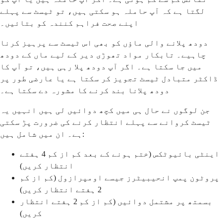
لگتا ہے کہ آپ حاملہ ہو سکتی ہیں، تو ٹیسٹ سے پہلے
اپنے صحت فراہم کنندہ کو بتائیں۔
دودھ پلانے والی ماؤں کو بھی اس ٹیسٹ سے پرہیز کرنا
چاہیے۔ تابکار مواد تھوڑی دیر کے لیے ماں کے دودھ
میں جا سکتا ہے۔ اگر آپ دودھ پلا رہی ہیں، تو آپ کا
ڈاکٹر متبادل ٹیسٹ تجویز کر سکتا ہے یا عارضی طور پر
دودھ پلانا بند کرنے کا مشورہ دے سکتا ہے۔
جن لوگوں نے حال ہی میں کچھ دوائیں لی ہیں انہیں یہ
ٹیسٹ کروانے سے پہلے انتظار کرنے کی ضرورت پڑ سکتی
ہے۔ ان میں شامل ہیں:
اینٹی بائیوٹکس (ختم ہونے کے بعد کم از کم 4 ہفتے
انتظار کریں)
پروٹون پمپ انحیبیٹرز جیسے اومپرازول (کم از کم
2 ہفتے انتظار کریں)
بسمتھ پر مشتمل دوائیں (کم از کم 2 ہفتے انتظار
کریں)