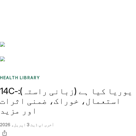
Benchmarks
Stories
FAQ
Sign up / Log in
HEALTH LIBRARY
14C-یوریا کیا ہے (زبانی راستہ):
استعمال، خوراک، ضمنی اثرات
اور مزید
آخری اپ ڈیٹ
3 اپریل، 2026