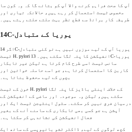
آپ کا صحت فراہم کرنے والا آپ کو بتائے گا کہ وہ کون سا
مخصوص ٹیسٹ استعمال کر رہے ہیں، حالانکہ تیاری اور
طریقہ کار برانڈ سے قطع نظر بہت ملتے جلتے رہتے ہیں۔
14C-یوریا کے متبادل
اگر 14C-یوریا آپ کے لیے موزوں نہیں ہے تو کئی متبادل
ٹیسٹ H. pylori انفیکشن کا پتہ لگا سکتے ہیں۔ 13C-یوریا
سانس ٹیسٹ اسی طرح کام کرتا ہے لیکن غیر تابکار
کاربن کا استعمال کرتا ہے، جو اسے حاملہ خواتین اور
بچوں کے لیے محفوظ بناتا ہے۔
خون کے ٹیسٹ H. pylori کے خلاف اینٹی باڈیز کا پتہ لگا
سکتے ہیں، لیکن وہ موجودہ اور ماضی کے انفیکشن کے
درمیان فرق نہیں کر سکتے۔ سٹول اینٹیجن ٹیسٹ ایک اور
آپشن ہے جو کسی بھی تابکاری کے سامنے آنے کے بغیر
فعال انفیکشن کی نشاندہی کر سکتا ہے۔
کچھ لوگوں کے لیے، ڈاکٹر ٹشو بائیوپسی کے ساتھ ایک