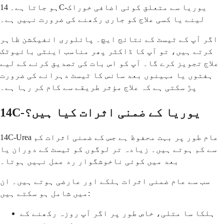
ہو جاتا ہے۔ 14C-یوریا سے متعلق کوئی اضافی خوراک
لینے یا کسی علاج کو جاری رکھنے کی ضرورت نہیں ہے۔
اگر آپ کے ٹیسٹ کے نتائج ایچ۔ پائلوری انفیکشن ظاہر
کرتے ہیں، تو آپ کا ڈاکٹر پھر مناسب اینٹی بائیوٹک
علاج تجویز کرے گا۔ آپ کو اس بات کی تصدیق کرنے کے لیے
ہفتوں یا مہینوں بعد سانس کا ٹیسٹ دہرانے کی ضرورت
پڑ سکتی ہے کہ علاج مؤثر طریقے سے کام کر رہا ہے۔
14C-یوریا کے ضمنی اثرات کیا ہیں؟
14C-Urea عام طور پر بہت محفوظ ہے جس کے ضمنی اثرات کم
سے کم ہوتے ہیں۔ زیادہ تر لوگوں کو ٹیسٹ کے دوران یا
بعد میں کوئی ناخوشگوار رد عمل نہیں ہوتا۔
سب سے عام ضمنی اثرات ہلکے اور عارضی ہوتے ہیں۔ ان
میں شامل ہو سکتے ہیں:
ہلکا سا متلی، خاص طور پر اگر آپ روزہ رکھنے کے