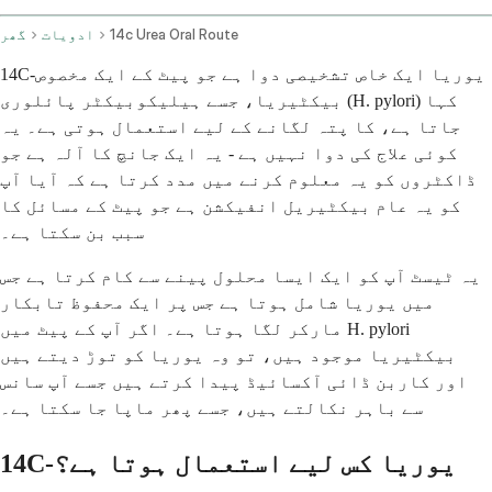
14c Urea Oral Route
ادویات
گھر
14C-یوریا ایک خاص تشخیصی دوا ہے جو پیٹ کے ایک مخصوص
بیکٹیریا، جسے ہیلیکوبیکٹر پائلوری (H. pylori) کہا
جاتا ہے، کا پتہ لگانے کے لیے استعمال ہوتی ہے۔ یہ
کوئی علاج کی دوا نہیں ہے - یہ ایک جانچ کا آلہ ہے جو
ڈاکٹروں کو یہ معلوم کرنے میں مدد کرتا ہے کہ آیا آپ
کو یہ عام بیکٹیریل انفیکشن ہے جو پیٹ کے مسائل کا
سبب بن سکتا ہے۔
یہ ٹیسٹ آپ کو ایک ایسا محلول پینے سے کام کرتا ہے جس
میں یوریا شامل ہوتا ہے جس پر ایک محفوظ تابکار
مارکر لگا ہوتا ہے۔ اگر آپ کے پیٹ میں H. pylori
بیکٹیریا موجود ہیں، تو وہ یوریا کو توڑ دیتے ہیں
اور کاربن ڈائی آکسائیڈ پیدا کرتے ہیں جسے آپ سانس
سے باہر نکالتے ہیں، جسے پھر ماپا جا سکتا ہے۔
14C-یوریا کس لیے استعمال ہوتا ہے؟