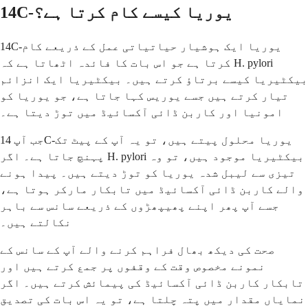
14C-یوریا کیسے کام کرتا ہے؟
14C-یوریا ایک ہوشیار حیاتیاتی عمل کے ذریعے کام
کرتا ہے جو اس بات کا فائدہ اٹھاتا ہے کہ H. pylori
بیکٹیریا کیسے برتاؤ کرتے ہیں۔ بیکٹیریا ایک انزائم
تیار کرتے ہیں جسے یوریس کہا جاتا ہے، جو یوریا کو
امونیا اور کاربن ڈائی آکسائیڈ میں توڑ دیتا ہے۔
جب آپ 14C-یوریا محلول پیتے ہیں، تو یہ آپ کے پیٹ تک
پہنچ جاتا ہے۔ اگر H. pylori بیکٹیریا موجود ہیں، تو وہ
تیزی سے لیبل شدہ یوریا کو توڑ دیتے ہیں۔ پیدا ہونے
والے کاربن ڈائی آکسائیڈ میں تابکار مارکر ہوتا ہے،
جسے آپ پھر اپنے پھیپھڑوں کے ذریعے سانس سے باہر
نکالتے ہیں۔
صحت کی دیکھ بھال فراہم کرنے والے آپ کے سانس کے
نمونے مخصوص وقت کے وقفوں پر جمع کرتے ہیں اور
تابکار کاربن ڈائی آکسائیڈ کی پیمائش کرتے ہیں۔ اگر
نمایاں مقدار میں پتہ چلتا ہے، تو یہ اس بات کی تصدیق