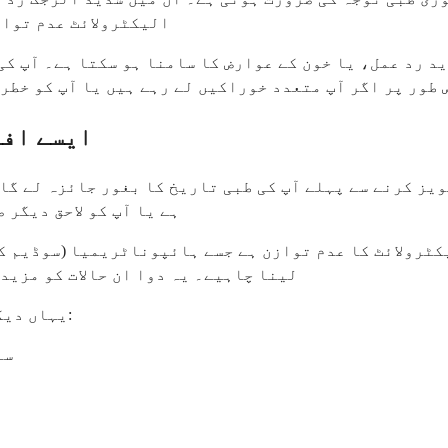
الیکٹرولائٹ عدم تواز
ید رد عمل، یا خون کے عوارض کا سامنا ہو سکتا ہے۔ آپ ک
 طور پر اگر آپ متعدد خوراکیں لے رہے ہیں یا آپ کو خطر
ایسے افر
ہے یا آپ کو لاحق دیگر 
کٹرولائٹ کا عدم توازن ہے جسے ہائپوناٹریمیا (سوڈیم کی
لینا چاہیے۔ یہ دوا ان حالات کو مزید
یہاں دیگر حالات ہیں جہاں ایسیٹازولامائیڈ مناسب نہیں ہو سکتا:
سا