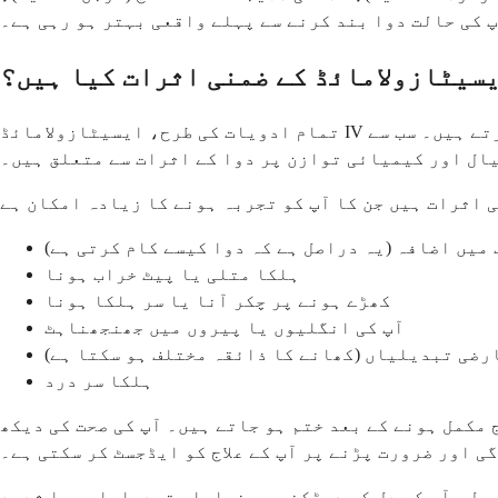
 کی حالت دوا بند کرنے سے پہلے واقعی بہتر ہو رہی ہے۔
سیٹازولامائڈ کے ضمنی اثرات کیا ہیں؟
تمام ادویات کی طرح، ایسیٹازولامائڈ IV ضمنی اثرات کا سبب بن سکتا ہے، حالانکہ زیادہ تر لوگ طبی نگرانی میں دیئے جانے پر اسے اچھی طرح برداشت کرتے ہیں۔ سب سے
یال اور کیمیائی توازن پر دوا کے اثرات سے متعلق ہیں۔
میں اضافہ (یہ دراصل ہے کہ دوا کیسے کام کرتی ہے)
ہلکا متلی یا پیٹ خراب ہونا
کھڑے ہونے پر چکر آنا یا سر ہلکا ہونا
آپ کی انگلیوں یا پیروں میں جھنجھناہٹ
رضی تبدیلیاں (کھانے کا ذائقہ مختلف ہو سکتا ہے)
ہلکا سر درد
 مکمل ہونے کے بعد ختم ہو جاتے ہیں۔ آپ کی صحت کی دیکھ
ی اور ضرورت پڑنے پر آپ کے علاج کو ایڈجسٹ کر سکتی ہے۔
عمل، آپ کے دل کی دھڑکن میں نمایاں تبدیلیاں، یا شدید