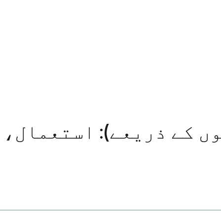
ں کے ذریعے): استعمال، 