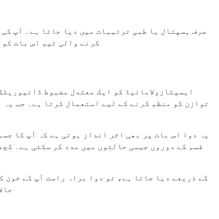
کرنے والی ٹیم اس بات کو 
ایسیٹازولامائیڈ کو ایک معتدل مضبوط ڈائیوریٹک س
توازن کو منظم کرنے کے لیے استعمال کرتا ہے۔ جب یہ ا
یہ دوا اس بات پر بھی اثر انداز ہوتی ہے کہ آپ کا جس
قسم کے دوروں جیسی حالتوں میں مدد کر سکتی ہے۔ کچھ
حالا