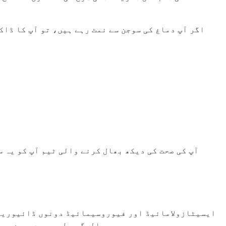
اگر آپ دماغ کی سوجن سے نمٹ رہے ہیں، تو آپ کا ڈ
آپ کی صحت کی دیکھ بھال کرنے والی ٹیم آپ کو یہ س
ایسیٹازولامائیڈ اور فیوروسیمائیڈ دونوں ڈائیوریٹکس
عالمگیر طور پر دوسرے سے "