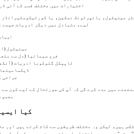
اختیارات میں مختلف قسم کے آئی ڈر
اکٹر مینیٹول، ہائپرٹونک نمکین، یا کورٹیکوسٹیرائڈز ج
لیے، متبادل میں دیگر ادویات جیسے ڈ
یہاں کچھ عام متبادل ہیں جن پر آپ کا ڈاکٹر بات کر سکتا ہے:
مینیٹول (ای
فرو سیمائیڈ (دل سے متعل
ٹاپیکل گلوکوما ادویات (آنکھو
ڈیکسامیتھاسو
جراحی ک
مجھنے میں مدد کرے گی کہ آپ کی صورتحال کے لیے کون سے 
مجموعہ
کیا ایسیٹ
 ہیں، لیکن وہ مختلف طریقوں سے کام کرتے ہیں اور مختل
بہتر" نہیں ہے - انتخاب اس بات پر منحصر ہے کہ آپ کس حا