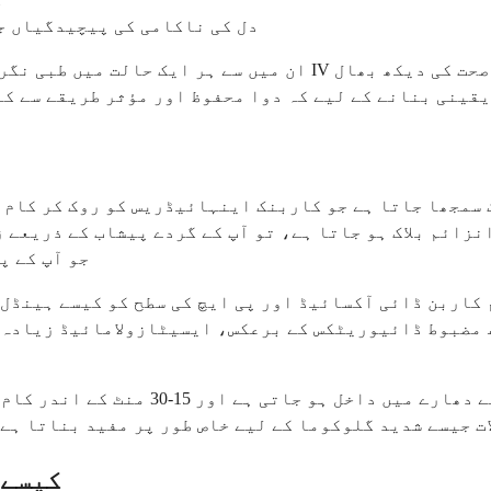
دل کی ناکامی کی پیچیدگیاں جن
ان میں سے ہر ایک حالت میں طبی نگرانی کی ضرورت ہوتی ہے، یہی 
یقینی بنانے کے لیے کہ دوا محفوظ اور مؤثر طریقے سے کا
مجھا جاتا ہے جو کاربنک اینہائیڈریس کو روک کر کام کر
نزائم بلاک ہو جاتا ہے، تو آپ کے گردے پیشاب کے ذریعے
جو آپ کے پ
م کاربن ڈائی آکسائیڈ اور پی ایچ کی سطح کو کیسے ہینڈل
 مضبوط ڈائیوریٹکس کے برعکس، ایسیٹازولامائیڈ زیادہ آ
ت جیسے شدید گلوکوما کے لیے خاص طور پر مفید بناتا ہے،
مجھے ایسیٹا