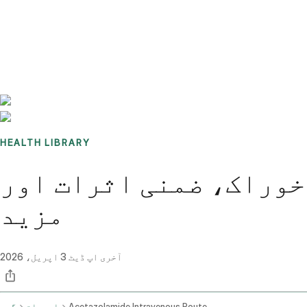
Benchmarks
Stories
FAQ
Sign up / Log in
HEALTH LIBRARY
خوراک، ضمنی اثرات اور
مزید
آخری اپ ڈیٹ
3 اپریل، 2026
Acetazolamide Intravenous Route
ادویات
گھر