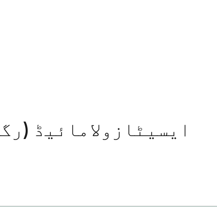
ایسیٹازولامائیڈ (رگو