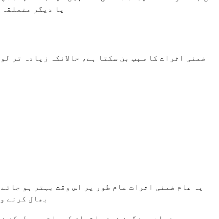
یا دیگر متعلقہ ٹ
یہ عام ضمنی اثرات عام طور پر اس وقت بہتر ہو جاتے ہ
بھال کرنے وا
زیادہ سنگین ضمنی اثرات کم عام ہیں لیکن فو