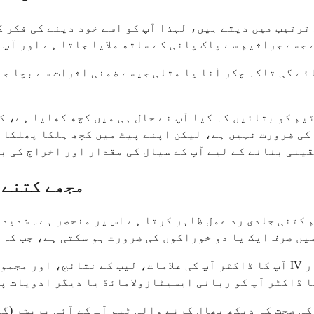
 جسے جراثیم سے پاک پانی کے ساتھ ملایا جاتا ہے اور آپ 
ے گی تاکہ چکر آنا یا متلی جیسے ضمنی اثرات سے بچا جا 
م کو بتائیں کہ کیا آپ نے حال ہی میں کچھ کھایا ہے، کی
کی ضرورت نہیں ہے، لیکن اپنے پیٹ میں کچھ ہلکا پھلکا ک
قینی بنانے کے لیے آپ کے سیال کی مقدار اور اخراج کی ب
مجھے کتنے 
یں صرف ایک یا دو خوراکوں کی ضرورت ہو سکتی ہے، جب کہ د
آپ کا ڈاکٹر آپ کی علامات، لیب کے نتائج، اور مجموعی حالت کی نگرانی کرے گا تاک
ا ڈاکٹر آپ کو زبانی ایسیٹازولامائڈ یا دیگر ادویات پر
کی صحت کی دیکھ بھال کرنے والی ٹیم آپ کے آئی پریشر (گ