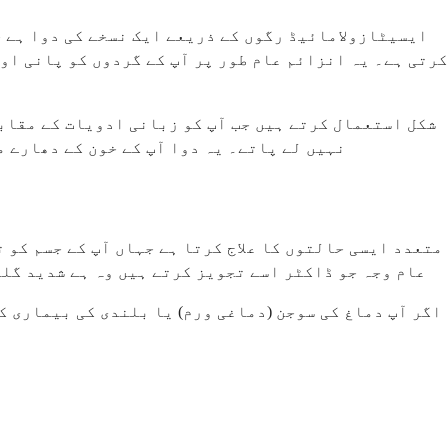
ایسیٹازولامائیڈ رگوں کے ذریعے ایک نسخے کی دوا ہے ج
کرتی ہے۔ یہ انزائم عام طور پر آپ کے گردوں کو پانی او
نہیں لے پاتے۔ یہ دوا آپ کے خون کے دھارے م
عام وجہ جو ڈاکٹر اسے تجویز کرتے ہیں وہ ہے شدید گل
اگر آپ دماغ کی سوجن (دماغی ورم) یا بلندی کی بیماری کا