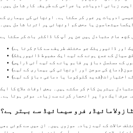
اپس، زبانی ادویات، یا جراحی کے طریقہ کار شامل ہیں۔
یسی ادویات پر غور کر سکتا ہے۔ اونچائی کی بیماری کے
یکسامیتھاسون یا محض کم اونچائی پر اترنا شامل ہیں۔
ک اور ڈائیوریٹک جو مختلف طریقے سے کام کرتا ہے)
ق سیال کے جمع ہونے کے لیے ایک مضبوط ڈائیوریٹک)
ں کے مسلسل دباؤ پر قابو پانے کے لیے آئی ڈراپس)
ن (دماغ کی سوجن اور اونچائی کی بیماری کے لیے)
ے اختیارات (شدید گلوکوما یا دماغی دباؤ کے لیے)
متبادل بہترین کام کر سکتے ہیں۔ بعض اوقات علاج کا ایک
 صرف ایک دوا پر انحصار کرنے سے زیادہ موثر ہوتا ہے۔
ازولامائیڈ، فرو سیمائیڈ سے بہتر ہے؟
ف حالات کے لیے زیادہ موزوں ہیں۔ ان میں سے کوئی بھی
لت کا علاج کر رہے ہیں اور آپ کی انفرادی طبی صورتحال۔