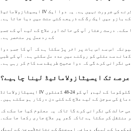
ایسیٹازولامائیڈ IV ہمیشہ صحت کی دیکھ بھال کرنے والے پیشہ ور افراد طبی ترتیب میں دیتے ہیں، لہذا آپ کو اسے خود دینے کی فکر کرنے کی ضرورت نہیں ہے۔ یہ دوا ایک
کے بازو میں ایک رگ کے ذریعے کئی منٹ میں دیا جاتا ہے۔
سکے۔ درست رفتار آپ کی حالت اور علاج کے لیے آپ کے جسم
کے ردعمل پر منحصر ہے۔
ونکہ اس سے اس بات پر اثر پڑ سکتا ہے کہ آپ کا جسم دوا
ھانے سے متلی کو روکنے میں مدد مل سکتی ہے۔ آپ کی طبی
ھی نگرانی کرے گی کہ دوا صحیح طریقے سے کام کر رہی ہے۔
عرصے تک ایسیٹازولامائیڈ لینا چاہیے؟
ایسیٹازولامائڈ IV علاج کی مدت مکمل طور پر آپ کی مخصوص حالت اور آپ کا جسم کتنی جلدی رد عمل ظاہر کرتا ہے اس پر منحصر ہے۔ شدید گلوکوما کے لیے، آپ کو 24-48 گھنٹوں
ماغ کی سوجن کے لیے علاج کے کئی دن درکار ہو سکتے ہیں۔
ہ یہ معلوم کیا جا سکے کہ IV دوا کو روکنا کب محفوظ ہے۔ بہت سے معاملات میں، ایک بار
 منتقل کر سکتا ہے تاکہ گھر پر علاج جاری رکھا جا سکے۔
لوکوما کے لیے)، دماغی امیجنگ کے نتائج (سوجن کے لیے)،