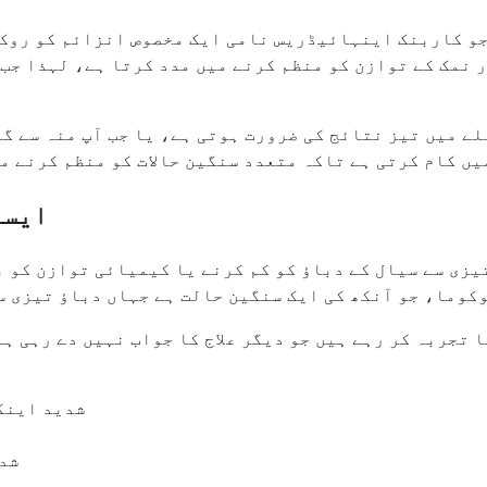
و کاربنک اینہائیڈریس نامی ایک مخصوص انزائم کو روک ک
ر نمک کے توازن کو منظم کرنے میں مدد کرتا ہے، لہذا جب
یں کام کرتی ہے تاکہ متعدد سنگین حالات کو منظم کرنے م
ایسی
وکوما، جو آنکھ کی ایک سنگین حالت ہے جہاں دباؤ تیزی س
 تجربہ کر رہے ہیں جو دیگر علاج کا جواب نہیں دے رہی ہے
شدید اینگ
شدی
ک