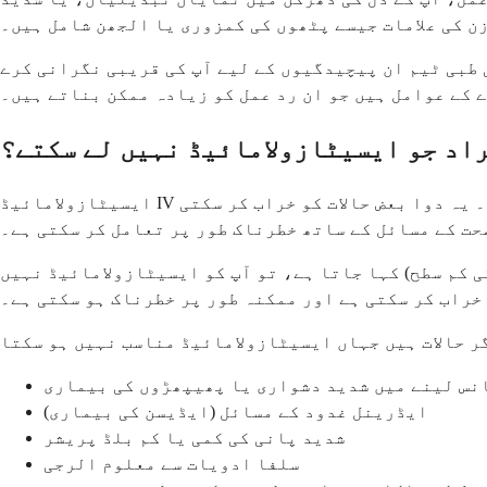
ن کی علامات جیسے پٹھوں کی کمزوری یا الجھن شامل ہیں۔
ی طبی ٹیم ان پیچیدگیوں کے لیے آپ کی قریبی نگرانی کرے
ے کے عوامل ہیں جو ان رد عمل کو زیادہ ممکن بناتے ہیں۔
اد جو ایسیٹازولامائیڈ نہیں لے سکتے؟
ایسیٹازولامائیڈ IV ہر کسی کے لیے محفوظ نہیں ہے، اور آپ کا ڈاکٹر اسے تجویز کرنے سے پہلے آپ کی طبی تاریخ کا بغور جائزہ لے گا۔ یہ دوا بعض حالات کو خراب کر سکتی
صحت کے مسائل کے ساتھ خطرناک طور پر تعامل کر سکتی ہے۔
 کم سطح) کہا جاتا ہے، تو آپ کو ایسیٹازولامائیڈ نہیں
 خراب کر سکتی ہے اور ممکنہ طور پر خطرناک ہو سکتی ہے۔
نس لینے میں شدید دشواری یا پھیپھڑوں کی بیماری
ایڈرینل غدود کے مسائل (ایڈیسن کی بیماری)
شدید پانی کی کمی یا کم بلڈ پریشر
سلفا ادویات سے معلوم الرجی