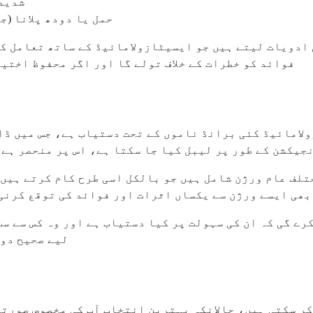
شدید 
حمل یا دودھ پلانا (ج
ادویات لیتے ہیں جو ایسیٹازولامائیڈ کے ساتھ تعامل کر
فوائد کو خطرات کے خلاف تولے گا اور اگر محفوظ اختی
ائیڈ کئی برانڈ ناموں کے تحت دستیاب ہے، جس میں ڈائاموکس سب سے زیادہ عام 
جیکشن کے طور پر لیبل کیا جا سکتا ہے، اس پر منحصر ہے
لف عام ورژن شامل ہیں جو بالکل اسی طرح کام کرتے ہیں۔
بھی ایسے ورژن سے یکساں اثرات اور فوائد کی توقع کرنی 
رے گی کہ ان کی سہولت پر کیا دستیاب ہے اور وہ کس سے سب
لیے صحیح دوا
کر سکتی ہیں، حالانکہ بہترین انتخاب آپ کی مخصوص صورت