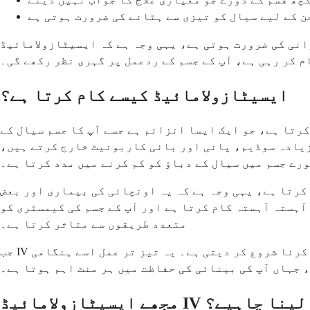
 کے لیے سیال کو تیزی سے ہٹانے کی ضرورت ہوتی ہے
وجہ ہے کہ ایسیٹازولامائیڈ IV صرف ہسپتال یا طبی ترتیبات میں دیا جاتا ہے۔ آپ کی صحت کی دیکھ بھال
م کر رہی ہے، آپ کے جسم کے ردعمل پر گہری نظر رکھے گی۔
ایسیٹازولامائیڈ کیسے کام کرتا ہے؟
تا ہے، جو ایک ایسا انزائم ہے جسے آپ کا جسم سیال کے
 زیادہ سوڈیم، پانی اور بائی کاربونیٹ خارج کرتے ہیں،
ورے جسم میں سیال کے دباؤ کو کم کرنے میں مدد کرتا ہے۔
 کرتا ہے، یہی وجہ ہے کہ یہ اونچائی کی بیماری اور بعض
ہستہ آہستہ کام کرتا ہے اور آپ کے جسم کی کیمسٹری کو
متعدد طریقوں سے متاثر کرتا ہے۔
جب IV کے ذریعے دیا جاتا ہے، تو دوا براہ راست آپ کے خون کے دھارے میں داخل ہو جاتی ہے اور 15-30 منٹ کے اندر کام کرنا شروع کر دیتی ہے۔ یہ تیز تر عمل اسے ہنگامی
 جہاں آپ کی بینائی کی حفاظت میں ہر منٹ اہم ہوتا ہے۔
زولامائیڈ IV کیسے لینا چاہیے؟