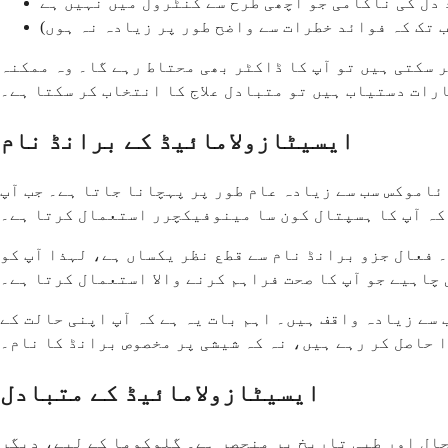
دل کی ناکامی جو اچھی طرح سے کنٹرول میں نہیں ہے
ب تک کہ فوائد خطرات سے واضح طور پر زیادہ نہ ہوں)
 سکتی ہیں تو آپ کا ڈاکٹر بھی محتاط رہے گا۔ وہ ممکنہ
ارات دستیاب ہیں تو متبادل علاج کا انتخاب کر سکتا ہے۔
ایسیٹازولامائیڈ کے برانڈ نام
طور پر پہچانا جاتا ہے۔ جب آپ IV شکل لیتے ہیں، تو اسے ڈائاموکس IV یا صرف
 کہ آپ کا ہسپتال کون سا مینوفیکچرر استعمال کرتا ہے۔
 فعال جزو برانڈ نام سے قطع نظر یکساں ہے، لہذا آپ کو
چاہیے جو آپ کا صحت فراہم کرنے والا استعمال کرتا ہے۔
 سے زیادہ واقف ہیں۔ اہم بات یہ ہے کہ آپ اپنی حالت کے
 حاصل کر رہے ہیں، نہ کہ شیشی پر مخصوص برانڈ کا نام۔
ایسیٹازولامائیڈ کے متبادل
حال اور طبی تاریخ پر منحصر ہے۔ گلوکوما کے لیے، دیگر