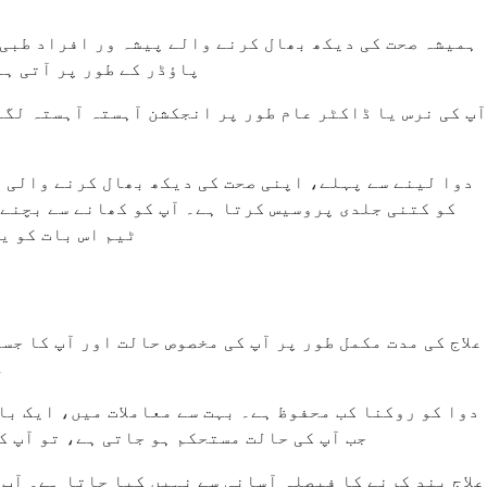
پاؤڈر کے طور پر آتی ہے
آپ کی نرس یا ڈاکٹر عام طور پر انجکشن آہستہ آہستہ لگائ
دوا لینے سے پہلے، اپنی صحت کی دیکھ بھال کرنے والی ٹی
کو کتنی جلدی پروسیس کرتا ہے۔ آپ کو کھانے سے بچنے 
ٹیم اس بات کو ی
م
جب آپ کی حالت مستحکم ہو جاتی ہے، تو آپ ک
علاج بند کرنے کا فیصلہ آسانی سے نہیں کیا جاتا ہے۔ آپ 