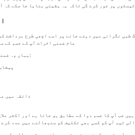
یسٹوں پر غور کرے گی تاکہ یہ یقینی بنایا جا سکے کہ آپ
ای
عام ضمنی اثرات آپ کے جسم کے س
یہاں وہ ضمنی اثرات ہیں جن کا آپ کو تجربہ ہونے کا زیادہ امکان ہے:
پیشاب 
ذائقہ میں عا
یں جب آپ کا جسم دوا کے مطابق ہو جاتا ہے اور اکثر علاج
لی ٹیم آپ کو کسی بھی تکلیف کو سنبھالنے میں مدد کرے گ
ری طبی توجہ کی ضرورت ہوتی ہے۔ ان میں شدید الرجک رد 