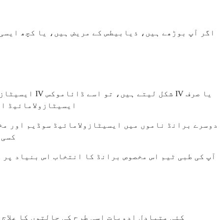
اگر آپ بوڑھے ہیں، ذیابیطس کے مریض ہیں، یا کچھ ایسی 
ایسیٹازولام
ایسیٹازولامائیڈ ان
دوسرے برانڈ ناموں میں ایسیٹازولامائیڈ سوڈیم اور مخت
کسی 
آپ کی طبی ٹیم اس مخصوص برانڈ کا انتخاب اس بنیاد پر ک
کئی متبادل ادویات اسی طرح کی حالتوں کا علاج 