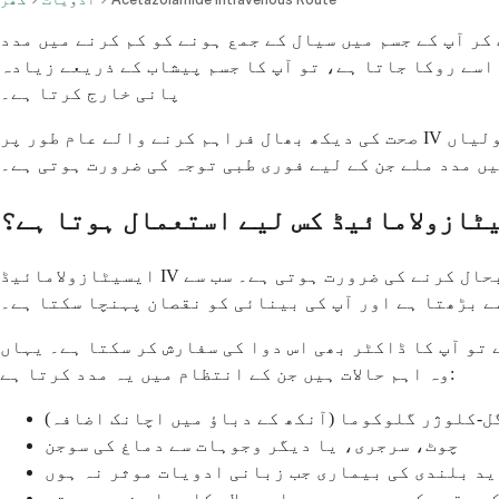
ر آپ کے جسم میں سیال کے جمع ہونے کو کم کرنے میں مدد
 اسے روکا جاتا ہے، تو آپ کا جسم پیشاب کے ذریعے زیادہ
پانی خارج کرتا ہے۔
صحت کی دیکھ بھال فراہم کرنے والے عام طور پر IV شکل استعمال کرتے ہیں جب آپ کو زبانی ادویات کے مقابلے میں تیز نتائج کی ضرورت ہوتی ہے، یا جب آپ منہ سے گولیاں
یں مدد ملے جن کے لیے فوری طبی توجہ کی ضرورت ہوتی ہے۔
ٹازولامائیڈ کس لیے استعمال ہوتا ہے؟
ایسیٹازولامائیڈ IV متعدد ایسی حالتوں کا علاج کرتا ہے جہاں آپ کے جسم کو تیزی سے سیال کے دباؤ کو کم کرنے یا کیمیائی توازن کو بحال کرنے کی ضرورت ہوتی ہے۔ سب سے
ے بڑھتا ہے اور آپ کی بینائی کو نقصان پہنچا سکتا ہے۔
 تو آپ کا ڈاکٹر بھی اس دوا کی سفارش کر سکتا ہے۔ یہاں
وہ اہم حالات ہیں جن کے انتظام میں یہ مدد کرتا ہے:
ل-کلوژر گلوکوما (آنکھ کے دباؤ میں اچانک اضافہ)
چوٹ، سرجری، یا دیگر وجوہات سے دماغ کی سوجن
د بلندی کی بیماری جب زبانی ادویات موثر نہ ہوں
چھ قسم کے دورے جو معیاری علاج کا جواب نہیں دیتے