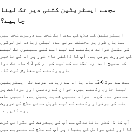
مجھے ایسٹریٹین کتنی دیر تک لینا
چاہیے؟
ایسٹریٹین کے علاج کی مدت ایک شخص سے دوسرے شخص میں
نمایاں طور پر مختلف ہوتی ہے، لیکن زیادہ تر لوگوں
کو مکمل فوائد دیکھنے کے لیے اسے کئی مہینوں تک لینے
کی ضرورت ہوتی ہے۔ آپ کا ڈاکٹر عام طور پر اس کی تاثیر
کا صحیح اندازہ لگانے کے لیے کم از کم 3-4 ماہ تک دوا
جاری رکھنے کی سفارش کرے گا۔
بہت سے لوگ 6-12 ماہ یا اس سے زیادہ عرصے تک ایسٹریٹین
لینا جاری رکھتے ہیں، جو ان کے ردعمل اور برداشت پر
منحصر ہے۔ کچھ افراد جنہیں شدید چنبل ہے، انہیں صاف
جلد کو برقرار رکھنے کے لیے طویل مدتی علاج کی ضرورت
ہو سکتی ہے۔
آپ کا ڈاکٹر باقاعدگی سے آپ کی پیشرفت کی نگرانی کرے
گا اور کئی عوامل کی بنیاد پر آپ کے علاج کے منصوبے میں