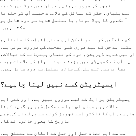
توجہ کی ضرورت ہوتی ہے۔ ان میں موڈ میں شدید
تبدیلیاں، جگر کے مسائل کی علامات جیسے آپ کی جلد یا
آنکھوں کا پیلا ہونا، یا مسلسل شدید سر درد شامل ہو
سکتے ہیں۔
کچھ لوگوں کو نادر لیکن اہم ضمنی اثرات کا سامنا ہو
سکتا ہے جن کے لیے فوری طبی تشخیص کی ضرورت ہوتی ہے۔
ان میں شدید ڈپریشن، خود کو نقصان پہنچانے کے خیالات،
یا آپ کے کھوپڑی میں بڑھتے ہوئے دباؤ کی علامات جیسے
بصارت میں تبدیلی کے ساتھ مسلسل سر درد شامل ہیں۔
ایسیٹریٹن کسے نہیں لینا چاہیے؟
ایسیٹریٹن ہر ایک کے لیے موزوں نہیں ہے، اور کئی اہم
حالات ہیں جہاں اس دوا سے مکمل طور پر گریز کرنا
چاہیے۔ آپ کا ڈاکٹر اسے تجویز کرنے سے پہلے آپ کی طبی
تاریخ کا بغور جائزہ لے گا۔
سب سے اہم تضاد حمل اور حمل کے امکان سے متعلق ہے۔