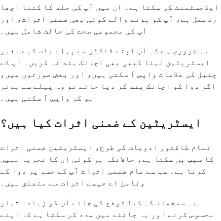
ایڈجسٹمنٹ کر سکتا ہے۔ ان میں آپ کی جلد کا کتنا اچھا
ردعمل ہے، آپ کو ہونے والے کوئی بھی ضمنی اثرات، اور
آپ کی مجموعی صحت کی حالت شامل ہیں۔
یہ ضروری ہے کہ آپ اپنے ڈاکٹر سے پہلے بات کیے بغیر
ایسٹریٹین لینا کبھی بھی اچانک بند نہ کریں۔ آپ کے
چنبل کی علامات واپس آ سکتی ہیں، اور بعض صورتوں میں،
اگر دوا کو اچانک بند کر دیا جائے تو وہ پہلے سے بدتر
ہو کر واپس آ سکتی ہیں۔
ایسٹریٹین کے ضمنی اثرات کیا ہیں؟
تمام طاقتور ادویات کی طرح، ایسٹریٹین ضمنی اثرات
کا سبب بن سکتا ہے، حالانکہ ہر کوئی ان کا تجربہ نہیں
کرتا ہے۔ سب سے عام ضمنی اثرات آپ کے جسم پر دوا کے
وٹامن اے جیسے اثرات سے متعلق ہیں۔
یہ سمجھنا کہ کیا توقع کی جائے آپ کو زیادہ تیار
محسوس کرنے اور یہ جاننے میں مدد کر سکتا ہے کہ اپنے