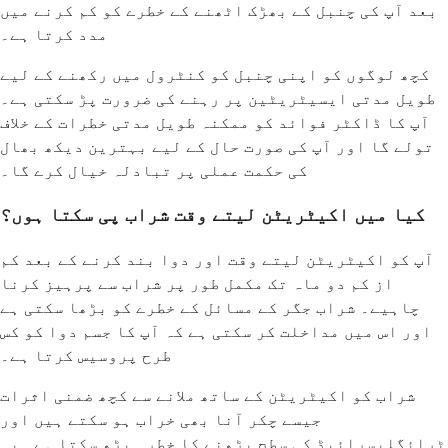
بعد آپ کی چنبل کے بھڑک اٹھنے کے خطرے کو کم کرنے میں
مدد کرتا ہے۔
کچھ لوگوں کو اپنی چنبل کو کنٹرول میں رکھنے کے لیے
طویل مدتی ایسیٹریٹین پر رہنے کی ضرورت پڑ سکتی ہے۔
آپ کا ڈاکٹر فوائد کو ممکنہ طویل مدتی خطرات کے خلاف
تولے گا اور آپ کی صورت حال کے لیے بہترین دیکھ بھال
کی حکمت عملی پر تبادلہ خیال کرے گا۔
کیا میں اکیٹریٹن لیتے وقت شراب پی سکتا ہوں؟
آپ کو اکیٹریٹن لیتے وقت اور دوا بند کرنے کے بعد کم
از کم دو ماہ تک مکمل طور پر شراب سے پرہیز کرنا
چاہیے۔ شراب جگر کے مسائل کے خطرے کو بڑھا سکتی ہے
اور اس میں مداخلت کر سکتی ہے کہ آپ کا جسم دوا کو کس
طرح پروسیس کرتا ہے۔
شراب کو اکیٹریٹن کے ساتھ ملانے سے کچھ ضمنی اثرات
جیسے چکر آنا بھی خراب ہو سکتے ہیں اور
ٹرائگلیسرائیڈ کی سطح بڑھنے کا خطرہ بڑھ سکتا ہے۔ یہ