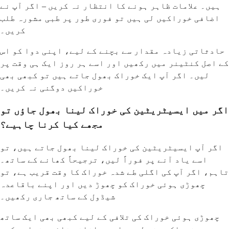
ہیں۔ علامات ظاہر ہونے کا انتظار نہ کریں – اگر آپ نے
اضافی خوراکیں لی ہیں تو فوری طور پر طبی مشورہ طلب
کریں۔
حادثاتی زیادہ مقدار سے بچنے کے لیے، اپنی دوا کو اس
کے اصل کنٹینر میں رکھیں اور اسے ہر روز ایک ہی وقت پر
لیں۔ اگر آپ ایک خوراک بھول جاتے ہیں تو کبھی بھی
خوراکیں دوگنی نہ کریں۔
اگر میں ایسیٹریٹین کی خوراک لینا بھول جاؤں تو
مجھے کیا کرنا چاہیے؟
اگر آپ ایسیٹریٹین کی خوراک لینا بھول جاتے ہیں، تو
اسے یاد آنے پر فوراً لیں، ترجیحاً کھانے کے ساتھ۔
تاہم، اگر آپ کی اگلی طے شدہ خوراک کا وقت قریب ہے، تو
چھوڑی ہوئی خوراک کو چھوڑ دیں اور اپنے باقاعدہ
شیڈول کے ساتھ جاری رکھیں۔
چھوڑی ہوئی خوراک کی تلافی کے لیے کبھی بھی ایک ساتھ