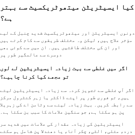
کیا ایسیٹریٹن میتھوٹریکسیٹ سے بہتر
ہے؟
دونوں ایسیٹریٹن اور میتھوٹریکسیٹ شدید چنبل کے لیے
مؤثر علاج ہیں، لیکن وہ مختلف طریقوں سے کام کرتے ہیں
اور ان کی مختلف طاقتیں ہیں۔ ان میں سے کوئی بھی
دوسرے سے عالمگیر طور پر
اگر میں غلطی سے بہت زیادہ ایسیٹریٹین لے لوں
تو مجھے کیا کرنا چاہیے؟
اگر آپ غلطی سے تجویز کردہ سے زیادہ ایسیٹریٹین لیتے
ہیں، تو فوری طور پر اپنے ڈاکٹر یا زہر کنٹرول مرکز
سے رابطہ کریں۔ بہت زیادہ لینے سے وٹامن اے کی زہریلا
پن ہو سکتا ہے، جو سنگین علامات کا سبب بن سکتا ہے۔
ایسیٹریٹین کی زیادہ مقدار کی علامات میں شدید سر
درد، متلی، الٹی، چکر آنا، یا دھندلا پن شامل ہو سکتے