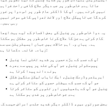
جاتا ہے، خاص طور پر جب دیگر علاج کافی راحت فراہم
نہیں کرتے ہیں۔ آپ کا ڈاکٹر عام طور پر اس دوا پر غور
کرے گا جب ٹاپیکل علاج اور لائٹ تھراپی کافی موثر نہیں
رہی ہیں۔
یہ دوا خاص طور پر چنبل کی بعض اقسام کے لیے بہت اچھا
کام کرتی ہے جن کا علاج کرنا خاص طور پر مشکل ہو سکتا
ہے۔ یہاں وہ اہم حالات ہیں جہاں ایسیٹریٹن سب سے
زیادہ فائدہ دکھاتا ہے:
آپ کے جسم کے بڑے حصوں پر شدید تختی نما چنبل
پیوسٹولر چنبل، جو آپ کی جلد پر پیپ سے بھرے
ہوئے دانے پیدا کرتا ہے
ایریتھروڈرمک چنبل، ایک نایاب لیکن سنگین شکل
جو آپ کے جسم کے بیشتر حصوں کو متاثر کرتی ہے
چنبل جو آپ کے ہتھیلیوں اور تلووں کو متاثر کرتا
ہے، جو خاص طور پر ضدی ہو سکتا ہے
بعض صورتوں میں، ڈاکٹر دیگر شدید جلدی امراض جیسے کہ