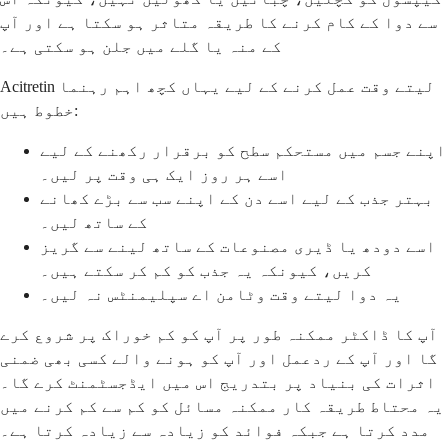
سے دوا کے کام کرنے کا طریقہ متاثر ہو سکتا ہے اور آپ
کے منہ یا گلے میں جلن ہو سکتی ہے۔
Acitretin لیتے وقت عمل کرنے کے لیے یہاں کچھ اہم رہنما
خطوط ہیں:
اپنے جسم میں مستحکم سطح کو برقرار رکھنے کے لیے
اسے ہر روز ایک ہی وقت پر لیں۔
بہتر جذب کے لیے اسے دن کے اپنے سب سے بڑے کھانے
کے ساتھ لیں۔
اسے دودھ یا ڈیری مصنوعات کے ساتھ لینے سے گریز
کریں، کیونکہ یہ جذب کو کم کر سکتے ہیں۔
یہ دوا لیتے وقت وٹامن اے سپلیمنٹس نہ لیں۔
آپ کا ڈاکٹر ممکنہ طور پر آپ کو کم خوراک پر شروع کرے
گا اور آپ کے ردعمل اور آپ کو ہونے والے کسی بھی ضمنی
اثرات کی بنیاد پر بتدریج اس میں ایڈجسٹمنٹ کرے گا۔
یہ محتاط طریقہ کار ممکنہ مسائل کو کم سے کم کرنے میں
مدد کرتا ہے جبکہ فوائد کو زیادہ سے زیادہ کرتا ہے۔