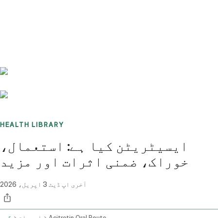
Benchmarks
Stories
FAQ
Sign up / Log in
HEALTH LIBRARY
ایسیٹریٹن کیا ہے: استعمال،
خوراک، ضمنی اثرات اور مزید
آخری اپ ڈیٹ
3 اپریل، 2026
Acitretin Oral Route
ادویات
گھر