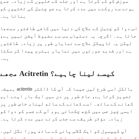
سوزش کو کم کرتا ہے اور جلد کے خلیوں کے زیادہ جمع
ہونے سے روکنے میں مدد کرتا ہے جو چنبل کی تختیوں کو
بناتا ہے۔
اس دوا کو چنبل کے علاج کی دنیا میں کافی طاقتور سمجھا
جاتا ہے۔ اگرچہ یہ دستیاب سب سے مضبوط آپشن نہیں ہے،
لیکن یہ ٹاپیکل علاج سے نمایاں طور پر زیادہ طاقتور
ہے اور شدید صورتوں میں نمایاں بہتری پیدا کر سکتا
ہے۔
مجھے Acitretin کیسے لینا چاہیے؟
ہمیشہ acitretin بالکل اسی طرح لیں جیسا کہ آپ کا ڈاکٹر
تجویز کرتا ہے، عام طور پر دن میں ایک بار اپنے اہم
کھانے کے ساتھ۔ اسے کھانے کے ساتھ لینا، خاص طور پر
ایسی چیز جس میں کچھ چکنائی ہو، آپ کے جسم کو دوا کو
زیادہ مؤثر طریقے سے جذب کرنے میں مدد کرتا ہے۔
آپ کیپسول کو ایک گلاس پانی کے ساتھ پورا نگل لیں۔
کیپسول کو کچلیں، چبائیں یا کھولیں نہیں، کیونکہ اس