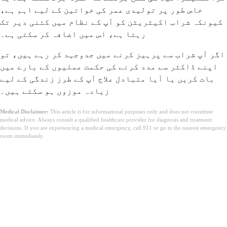
خاص طور پر تولیدی عمر کی خواتین کے لیے اہم ہے،
کیونکہ شراب اکیٹریٹن کو آپ کے نظام میں کتنی دیر تک
رہتا ہے، اس میں اضافہ کر سکتی ہے۔
اگر آپ شراب سے پرہیز کرنے میں جدوجہد کر رہے ہیں، تو
اپنے ڈاکٹر سے مدد کرنے کی حکمت عملیوں کے بارے میں
بات کریں یا آیا متبادل علاج آپ کے طرز زندگی کے لیے
زیادہ موزوں ہو سکتے ہیں۔
Medical Disclaimer:
This article is for informational purposes only and does not constitute
medical advice. Always consult a qualified healthcare provider for diagnosis and treatment
decisions. If you are experiencing a medical emergency, call 911 or go to the nearest emergency
room immediately.