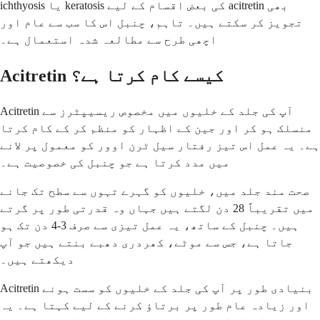
ichthyosis یا keratosis کی بعض اقسام کے لیے acitretin بھی
تجویز کر سکتے ہیں۔ تاہم، چنبل اس کا سب سے عام اور
اچھی طرح سے مطالعہ شدہ استعمال ہے۔
Acitretin کیسے کام کرتا ہے؟
Acitretin آپ کی جلد کے خلیوں میں مخصوص ریسیپٹرز سے
منسلک ہو کر اور جین کے اظہار کو منظم کر کے کام کرتا
ہے۔ یہ عمل اس تیز رفتار سیل ٹرن اوور کو معمول پر لانے
میں مدد کرتا ہے جو چنبل کی خصوصیت ہے۔
صحت مند جلد میں، خلیوں کو گہرے تہوں سے سطح تک جانے
میں تقریباً 28 دن لگتے ہیں جہاں وہ قدرتی طور پر گرتے
ہیں۔ چنبل کے ساتھ، یہ عمل تیزی سے صرف 3-4 دن تک ہو
جاتا ہے، جس سے موٹے، کھردری دھبے بنتے ہیں جو آپ
دیکھتے ہیں۔
Acitretin بنیادی طور پر آپ کی جلد کے خلیوں کو سست ہونے
اور زیادہ عام طور پر برتاؤ کرنے کے لیے کہتا ہے۔ یہ