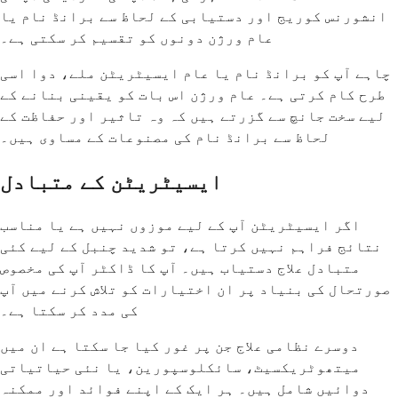
انشورنس کوریج اور دستیابی کے لحاظ سے برانڈ نام یا
عام ورژن دونوں کو تقسیم کر سکتی ہے۔
چاہے آپ کو برانڈ نام یا عام ایسیٹریٹن ملے، دوا اسی
طرح کام کرتی ہے۔ عام ورژن اس بات کو یقینی بنانے کے
لیے سخت جانچ سے گزرتے ہیں کہ وہ تاثیر اور حفاظت کے
لحاظ سے برانڈ نام کی مصنوعات کے مساوی ہیں۔
ایسیٹریٹن کے متبادل
اگر ایسیٹریٹن آپ کے لیے موزوں نہیں ہے یا مناسب
نتائج فراہم نہیں کرتا ہے، تو شدید چنبل کے لیے کئی
متبادل علاج دستیاب ہیں۔ آپ کا ڈاکٹر آپ کی مخصوص
صورتحال کی بنیاد پر ان اختیارات کو تلاش کرنے میں آپ
کی مدد کر سکتا ہے۔
دوسرے نظامی علاج جن پر غور کیا جا سکتا ہے ان میں
میتھوٹریکسیٹ، سائکلوسپورین، یا نئی حیاتیاتی
دوائیں شامل ہیں۔ ہر ایک کے اپنے فوائد اور ممکنہ