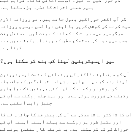
دو خوراکیں نہ لیں۔ اس سے اضافی فائدہ فراہم کیے
بغیر ضمنی اثرات کا خطرہ بڑھ سکتا ہے۔
اگر آپ اکثر خوراکیں بھول جاتے ہیں، تو روزانہ الارم
سیٹ کرنے کی کوشش کریں یا اپنی دوا کسی دوسری روزانہ
سرگرمی، جیسے رات کے کھانے کے وقت لیں۔ مستقل وقت
جسم میں دوا کی مستحکم سطح کو برقرار رکھنے میں مدد
کرتا ہے۔
میں ایسیٹریٹین لینا کب بند کر سکتا ہوں؟
آپ کو صرف اپنے ڈاکٹر کی رہنمائی کے تحت ایسیٹریٹین
لینا بند کر دینا چاہیے۔ زیادہ تر لوگوں کو صاف جلد
کو برقرار رکھنے کے لیے کئی مہینوں تک دوا جاری
رکھنے کی ضرورت ہوتی ہے، اور بہت جلد روکنے سے آپ کی
چنبل واپس آ سکتی ہے۔
آپ کا ڈاکٹر باقاعدگی سے آپ کی پیشرفت کا جائزہ لے گا
اور مکمل طور پر روکنے سے پہلے آہستہ آہستہ آپ کی
خوراک کو کم کر سکتا ہے۔ یہ طریقہ کار منقطع ہونے کے