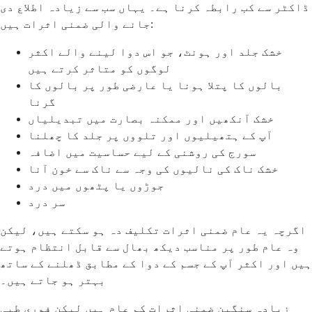
ڈاکٹر سے کب رابطہ کرنا ہے۔ یہاں سب سے زیادہ اطلاع دی
جانے والی ضمنی اثرات ہیں:
خشک جلد اور ہونٹ، جو اس دوا لینے والے اکثر
لوگوں کو متاثر کرتے ہیں
بالوں کا پتلا ہونا یا عارضی طور پر بالوں کا
گرنا
خشک آنکھیں اور ممکنہ بصارت میں تبدیلیاں
آپ کے ہتھیلیوں اور تلووں پر جلد کا چھلنا
سورج کی روشنی کے لیے حساسیت میں اضافہ
خشک ناک کی نالیوں کی وجہ سے ناک سے خون آنا
جوڑوں یا پٹھوں میں درد
سر درد
اگرچہ یہ عام ضمنی اثرات تکلیف دہ ہو سکتے ہیں، لیکن
وہ عام طور پر مناسب دیکھ بھال سے قابل انتظام ہوتے
ہیں اور اکثر آپ کے جسم کے دوا کے مطابق ڈھلنے کے ساتھ
بہتر ہو جاتے ہیں۔
زیادہ سنگین ضمنی اثرات کم عام ہیں لیکن فوری طبی