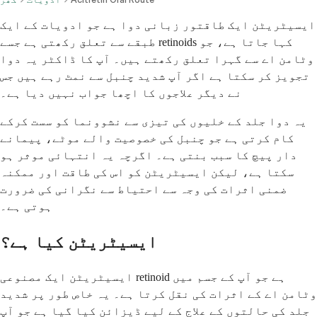
ایسیٹریٹن ایک طاقتور زبانی دوا ہے جو ادویات کے ایک
طبقے سے تعلق رکھتی ہے جسے retinoids کہا جاتا ہے، جو
وٹامن اے سے گہرا تعلق رکھتے ہیں۔ آپ کا ڈاکٹر یہ دوا
تجویز کر سکتا ہے اگر آپ شدید چنبل سے نمٹ رہے ہیں جس
نے دیگر علاجوں کا اچھا جواب نہیں دیا ہے۔
یہ دوا جلد کے خلیوں کی تیزی سے نشوونما کو سست کرکے
کام کرتی ہے جو چنبل کی خصوصیت والے موٹے، پیمانے
دار پیچ کا سبب بنتی ہے۔ اگرچہ یہ انتہائی موثر ہو
سکتا ہے، لیکن ایسیٹریٹن کو اس کی طاقت اور ممکنہ
ضمنی اثرات کی وجہ سے احتیاط سے نگرانی کی ضرورت
ہوتی ہے۔
ایسیٹریٹن کیا ہے؟
ایسیٹریٹن ایک مصنوعی retinoid ہے جو آپ کے جسم میں
وٹامن اے کے اثرات کی نقل کرتا ہے۔ یہ خاص طور پر شدید
جلد کی حالتوں کے علاج کے لیے ڈیزائن کیا گیا ہے جو آپ