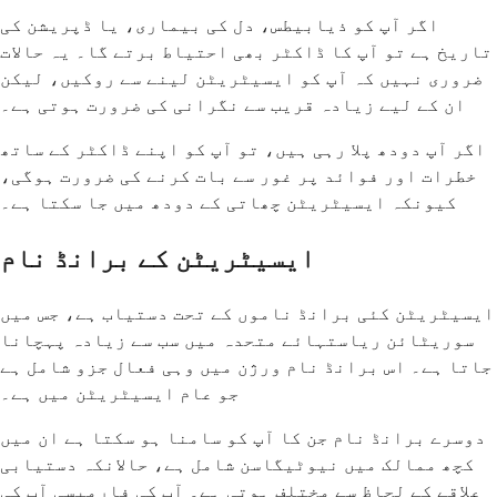
اگر آپ کو ذیابیطس، دل کی بیماری، یا ڈپریشن کی
تاریخ ہے تو آپ کا ڈاکٹر بھی احتیاط برتے گا۔ یہ حالات
ضروری نہیں کہ آپ کو ایسیٹریٹن لینے سے روکیں، لیکن
ان کے لیے زیادہ قریب سے نگرانی کی ضرورت ہوتی ہے۔
اگر آپ دودھ پلا رہی ہیں، تو آپ کو اپنے ڈاکٹر کے ساتھ
خطرات اور فوائد پر غور سے بات کرنے کی ضرورت ہوگی،
کیونکہ ایسیٹریٹن چھاتی کے دودھ میں جا سکتا ہے۔
ایسیٹریٹن کے برانڈ نام
ایسیٹریٹن کئی برانڈ ناموں کے تحت دستیاب ہے، جس میں
سوریٹائن ریاستہائے متحدہ میں سب سے زیادہ پہچانا
جاتا ہے۔ اس برانڈ نام ورژن میں وہی فعال جزو شامل ہے
جو عام ایسیٹریٹن میں ہے۔
دوسرے برانڈ نام جن کا آپ کو سامنا ہو سکتا ہے ان میں
کچھ ممالک میں نیوٹیگاسن شامل ہے، حالانکہ دستیابی
علاقے کے لحاظ سے مختلف ہوتی ہے۔ آپ کی فارمیسی آپ کی