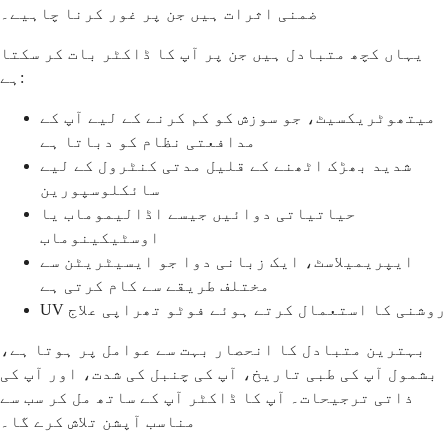
ضمنی اثرات ہیں جن پر غور کرنا چاہیے۔
یہاں کچھ متبادل ہیں جن پر آپ کا ڈاکٹر بات کر سکتا
ہے:
میتھوٹریکسیٹ، جو سوزش کو کم کرنے کے لیے آپ کے
مدافعتی نظام کو دباتا ہے
شدید بھڑک اٹھنے کے قلیل مدتی کنٹرول کے لیے
سائکلوسپورین
حیاتیاتی دوائیں جیسے اڈالیموماب یا
اوسٹیکینوماب
ایپریمیلاسٹ، ایک زبانی دوا جو ایسیٹریٹن سے
مختلف طریقے سے کام کرتی ہے
UV روشنی کا استعمال کرتے ہوئے فوٹو تھراپی علاج
بہترین متبادل کا انحصار بہت سے عوامل پر ہوتا ہے،
بشمول آپ کی طبی تاریخ، آپ کی چنبل کی شدت، اور آپ کی
ذاتی ترجیحات۔ آپ کا ڈاکٹر آپ کے ساتھ مل کر سب سے
مناسب آپشن تلاش کرے گا۔