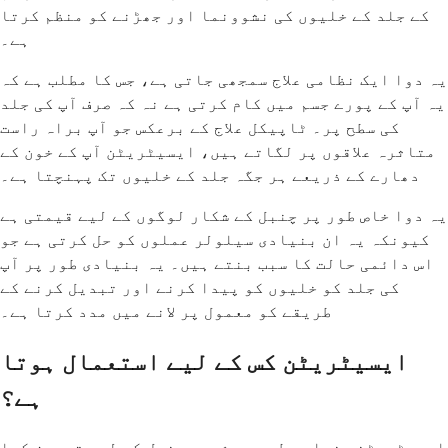
کے جلد کے خلیوں کی نشوونما اور جھڑنے کو منظم کرتا
ہے۔
یہ دوا ایک نظامی علاج سمجھی جاتی ہے، جس کا مطلب ہے کہ
یہ آپ کے پورے جسم میں کام کرتی ہے نہ کہ صرف آپ کی جلد
کی سطح پر۔ ٹاپیکل علاج کے برعکس جو آپ براہ راست
متاثرہ علاقوں پر لگاتے ہیں، ایسیٹریٹن آپ کے خون کے
دھارے کے ذریعے ہر جگہ جلد کے خلیوں تک پہنچتا ہے۔
یہ دوا خاص طور پر چنبل کے شکار لوگوں کے لیے قیمتی ہے
کیونکہ یہ ان بنیادی سیلولر عملوں کو حل کرتی ہے جو
اس دائمی حالت کا سبب بنتے ہیں۔ یہ بنیادی طور پر آپ
کی جلد کو خلیوں کو پیدا کرنے اور تبدیل کرنے کے
طریقے کو معمول پر لانے میں مدد کرتا ہے۔
ایسیٹریٹن کس کے لیے استعمال ہوتا
ہے؟
ایسیٹریٹن بنیادی طور پر شدید چنبل کے لیے تجویز کیا