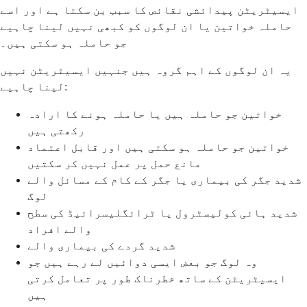
ایسیٹریٹن پیدائشی نقائص کا سبب بن سکتا ہے اور اسے
حاملہ خواتین یا ان لوگوں کو کبھی نہیں لینا چاہیے
جو حاملہ ہو سکتی ہیں۔
یہ ان لوگوں کے اہم گروہ ہیں جنہیں ایسیٹریٹن نہیں
لینا چاہیے:
خواتین جو حاملہ ہیں یا حاملہ ہونے کا ارادہ
رکھتی ہیں
خواتین جو حاملہ ہو سکتی ہیں اور قابل اعتماد
مانع حمل پر عمل نہیں کر سکتیں
شدید جگر کی بیماری یا جگر کے کام کے مسائل والے
لوگ
شدید ہائی کولیسٹرول یا ٹرائگلیسرائیڈ کی سطح
والے افراد
شدید گردے کی بیماری والے
وہ لوگ جو بعض ایسی دوائیں لے رہے ہیں جو
ایسیٹریٹن کے ساتھ خطرناک طور پر تعامل کرتی
ہیں