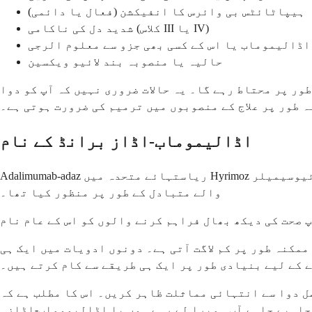
ہیپاٹائٹس بی وائرس کا انفیکشن (فعال یا دائمی)
شدید دل کی ناکامی (کلاس III یا IV)
اڈالیموماب یا اس کے کسی بھی جزو سے معلوم الرجی
حالیہ یا منصوبہ بند لائیو ویکسین
ور پر محتاط رہے گا۔ یہ حالات ضروری نہیں کہ آپ کو دوا
 طور پر علاج کے منصوبوں میں ترمیم کی ضرورت ہوتی ہے۔
اڈالیموماب-اڈاز برانڈ کے نام
Adalimumab-adaz ریاستہائے متحدہ میں Hyrimoz برانڈ نام کے تحت فروخت کیا جاتا ہے۔ یہ بائیوسیمیلر Sandoz نے تیار کیا تھا اور FDA نے اصل adalimumab دوا کے کم لاگت
والے متبادل کے طور پر منظور کیا تھا۔
مکنہ طور پر کم لاگت آتی ہے۔ دونوں ادویات میں ایک ہی
ے کے لیے بنیادی طور پر ایک ہی طریقے سے کام کرتے ہیں۔
ل دوا سے انتہائی مماثلت ظاہر کریں۔ اس کا مطلب ہے کہ
 چاہیے چاہے آپ ہمیرا لے رہے ہوں یا اڈالیموماب-اڈاز۔