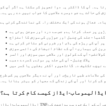
تا ہے۔ آپ کا ڈاکٹر یہ دوا تجویز کر سکتا ہے اگر آپ کو
ش کی حالت ہے جو دوسرے علاجوں کا جواب نہیں دے رہی ہے۔
ڑوں پر حملہ کرتا ہے، جس سے درد اور سوجن ہوتی ہے
ٹھیا - جلد کی چنبل اور جوڑوں کی سوزش کا امتزاج
پر آپ کی ریڑھ کی ہڈی اور شرونی کو متاثر کرتی ہے
رون کی بیماری - آپ کے نظام انہضام کی دائمی سوزش
ولائٹس - آپ کے کولون اور ملاشی میں سوزش اور السر
پلاک چنبل - آپ کی جلد پر موٹے، کھردے دھبے
ے نیچے تکلیف دہ گانٹھیں، اکثر بغلوں یا کمر میں
کی علامات، طبی تاریخ، اور آپ نے دیگر علاجوں پر کس طرح
 کم کرنا اور آپ کی زندگی کے معیار کو بہتر بنانا ہے۔
یڈالیموماب-ایڈاز کیسے کام کرتا ہے؟
ایڈالیموماب-ایڈاز TNF-الفا کو روک کر کام کرتا ہے، ایک پروٹین جو آپ کے مدافعتی نظام میں ایک پیغام رساں کے طور پر کام کرتا ہے۔ جب آپ کو ایک خود سے مدافعت کی