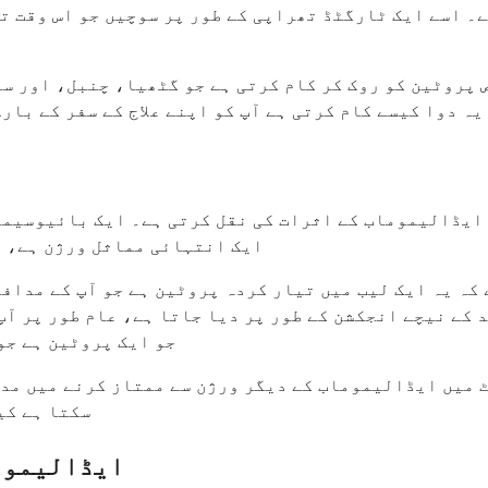
ے۔ اسے ایک ٹارگٹڈ تھراپی کے طور پر سوچیں جو اس وقت ت
یہ دوا کیسے کام کرتی ہے آپ کو اپنے علاج کے سفر کے با
ایڈالیموماب کے اثرات کی نقل کرتی ہے۔ ایک بائیوسیمی
ایک انتہائی مماثل ورژن ہے، ج
 کہ یہ ایک لیب میں تیار کردہ پروٹین ہے جو آپ کے مداف
نیچے انجکشن کے طور پر دیا جاتا ہے، عام طور پر آپ کی ران یا پیٹ کے
جو ایک پروٹین ہے جو
 میں ایڈالیموماب کے دیگر ورژن سے ممتاز کرنے میں مدد
سکتا ہے کی
ایڈالیموم