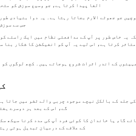
حالت ہوتی ہے، تو آپ کا جسم بہت زیادہ TNF-الفا پیدا کرتا ہے، جو وسیع سو
جس سے سوزش 
ہ یہ خاص طور پر آپ کے مدافعتی نظام میں ایک راستے کو 
تاثر کرتا ہے، اس لیے یہ آپ کو انفیکشن کا شکار بنا سک
 مہینوں کے اندر اثرات شروع ہوجاتے ہیں۔ کچھ لوگوں کو 
مجھے
گے، اس کے بعد ہر دوسرے ہفت
ئے گا، یا خاندان کا کوئی فرد آپ کی مدد کرنا سیکھ سکت
کے علاقے کے درمیان تبدیل ہوتی رہتی