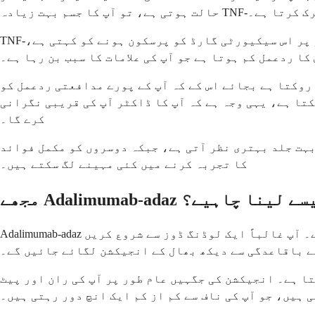
زش کو متحرک کرتا ہے۔
TNF-الفا کو ایک زیادہ پرجوش سیکیورٹی گارڈ کے طور پر سوچیں جو جھوٹے الارم بجاتا رہتا ہے۔ یہ دوا بنیادی طور پر اس سیکیورٹی گارڈ کو پرسکون ہونے کو کہتی ہے،
کا ردعمل کم ہوتا ہے جو آپ کی علامات کا سبب بن رہا ہے۔
روکتا ہے بجائے اس کے کہ آپ کے پورے مدافعتی ردعمل کو
تا ہے، یہی وجہ ہے کہ آپ کا ڈاکٹر آپ کی قریبی نگرانی
کرے گا۔
بہت جلد بہتری نظر آتی ہے، جبکہ دوسروں کو مکمل فوائد
کا تجربہ کرنے میں کئی مہینے لگ سکتے ہیں۔
 Adalimumab-adaz کیسے لینا چاہیے؟
Adalimumab-adaz کو زیرِ جلد انجیکشن کے ذریعے دیا جاتا ہے، یعنی یہ آپ کی جلد کے بالکل نیچے موجود چربی والے ٹشو میں جاتا ہے۔ آپ غالباً ایک لوڈنگ ڈوز سے شروع کریں
ے باقاعدگی سے دیکھ بھال کے انجیکشن لگائے جائیں گے۔
ا ہے۔ انجیکشن کی جگہیں عام طور پر آپ کی ران اور پیٹ
 ہیں، جو آپ کی ناف سے کم از کم ایک انچ دور رہتی ہیں۔