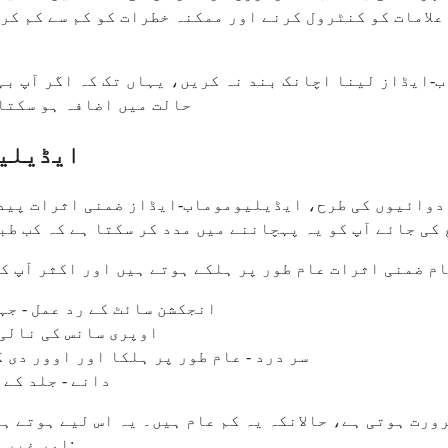
علامات کو کنٹرول کرنے اور ممکنہ خطرات کو کم سے کم کرن
-ایڈاز لینا اچانک بند نہ کریں، یہاں تک کہ اگر آپ بہ
حالت میں اضافہ ہو سکتا
ایڈیلیو
دوائیوں کی طرح، ایڈیلیوموماب-ایڈاز ضمنی اثرات پیدا 
کی جائے آپ کو یہ پہچاننے میں مدد کر سکتا ہے کہ کب ط
انجکشن سائٹ کے رد عمل - جہ
اوپری سانس کی نالی 
سر درد - عام طور پر ہلکا اور اوور دی
دانے - جلد کے 
ورت ہوتی ہے، حالانکہ یہ کم عام ہیں۔ یہ اس لیے ہوتے ہ
اور غیر معمولی خلیوں کا پتہ لگانے کی صلاحیت کو متاثر کرتی ہے: