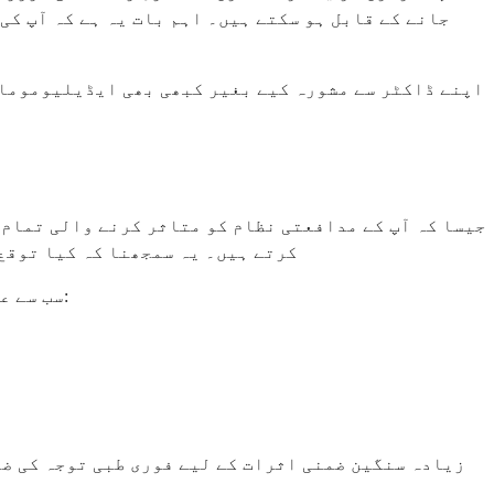
جانے کے قابل ہو سکتے ہیں۔ اہم بات یہ ہے کہ آپ کی 
اپنے ڈاکٹر سے مشورہ کیے بغیر کبھی بھی ایڈیلیوموماب
جیسا کہ آپ کے مدافعتی نظام کو متاثر کرنے والی تمام 
کرتے ہیں۔ یہ سمجھنا کہ کیا توقع 
سب سے عام ضمنی اثرات عام طور پر ہلکے ہوتے ہیں اور اکثر آپ کے جسم کے دوا کے مطابق ڈھلنے کے ساتھ بہتر ہو جاتے ہیں:
زیادہ سنگین ضمنی اثرات کے لیے فوری طبی توجہ کی ضر