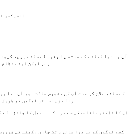
انجیکشن لگانے سے 15-30 منٹ پہلے دوا کو ریفریجریٹر سے نکال لیں
آپ یہ دوا کھانے کے ساتھ یا بغیر لے سکتے ہیں، کیون
ہے، لیکن اپنے نظام م
والے زیادہ تر لوگوں کو طویل م
کچھ لوگوں کو یہ دوا سالوں تک جاری رکھنے کی ضرورت 