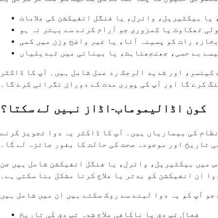
 یا بیکٹیریل، وائرل، یا فنگل انفیکشن کی علامات
لی تھکاوٹ یا کمزوری جو آرام کرنے سے بہتر نہ ہو
خار، رات کو پسینہ آنا، یا غیر واضح وزن میں کمی
جیسے بے حسی، جھنجھناہٹ، یا بینائی میں تبدیلیاں
 کینسر، اور شدید الرجک رد عمل شامل ہیں۔ آپ کا ڈاکٹر
نگ کرے گا اور آپ کی پوری مدت کے دوران نگرانی کرے گا۔
کون اڈالیموماب-اڈاز نہیں لے سکتا؟
نظام کی بیماریاں ہیں۔ آپ کا ڈاکٹر یہ دوا تجویز کرنے
ی تاریخ اور موجودہ صحت کی حالت کا بغور جائزہ لے گا۔
س میں بیکٹیریل، وائرل، یا فنگل انفیکشن شامل ہیں جن
وا ان انفیکشن کو بدتر یا علاج کرنا مشکل بنا سکتی ہے۔
فعال تپ دق یا ناکافی علاج شدہ تپ دق کی تاریخ