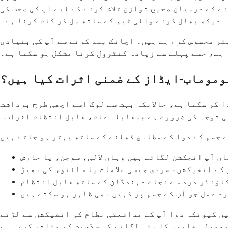
ے کے درمیان صحیح توازن تلاش کرنے کے لیے آپ کی صحت کی
دیکھ بھال کرنے والی ٹیم کے ساتھ مل کر کام کرنا ہے۔
تر محسوس کر رہے ہیں۔ اچانک بند کرنے سے آپ کی بنیادی
 ہے، جسے پہلے سے زیادہ کنٹرول کرنا مشکل ہو سکتا ہے۔
موماب-ایڈاز کے ضمنی اثرات کیا ہیں؟
کر سکتا ہے، حالانکہ بہت سے لوگ اسے اچھی طرح برداشت
بی توجہ کی ضرورت ہے بمقابلہ عام، قابل انتظام اثرات۔
اں آپ انجکشن لگاتے ہیں وہاں لالی، سوجن، یا خارش
کے انفیکشن - سردی جیسی علامات یا سائنوس کی بھیڑ
 کاؤنٹر درد سے نجات دہندگان کے ساتھ قابل انتظام
رد عمل جو آپ کے جسم پر کہیں بھی ظاہر ہو سکتے ہیں
یں کیونکہ دوا آپ کے مدافعتی نظام کی انفیکشن سے لڑنے