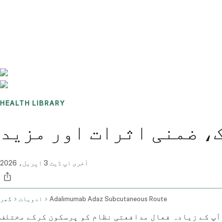
Benchmarks
Stories
FAQ
Sign up / Log in
HEALTH LIBRARY
، ضمنی اثرات اور مزید
آخری اپ ڈیٹ
3 اپریل، 2026
Adalimumab Adaz Subcutaneous Route
ادویات
گھر
پ کے زیادہ فعال مدافعتی نظام کو پرسکون کرکے مختلف