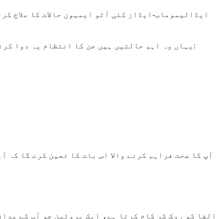
ایڈالیموماب-ایڈاز کئی آٹو ایمیون حالات کا علاج کرت
یہاں وہ اہم حالتیں ہیں جن کا انتظام یہ دوا کرنے میں مدد کر سکتی ہے، ہر ایک آپ کے مدافعتی نظام کے زیادہ فعال ہونے کی ایک مختلف راہ کی نمائندگی کرتی ہے:
آپ کا صحت فراہم کرنے والا اس بات کا تعین کرے گا کہ آی