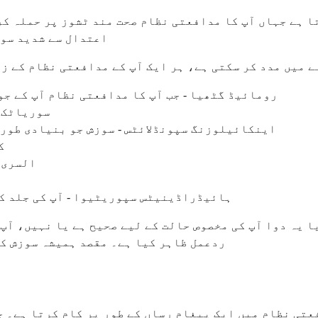
ا ہے جہاں آپ کا مدافعتی نظام صحت مند ٹشوز پر حملہ کر
اعتدال سے شدید سوز
رومائیڈ گٹھیا - جب آپ کا مدافعتی نظام آپ کے جو
سوریاٹک گ
اینکائیلوزنگ سپونڈلائٹس - سوزش جو بنیادی طور 
ک
السری ک
ہائیڈراڈینیٹس سپوریٹیوا - آپ کی جلد ک
ا یہ دوا آپ کی مخصوص حالت کے لیے صحیح ہے یا نہیں، آپ 
ردعمل ظاہر کیا ہے۔ مقصد ہمیشہ سوزش کو
ا