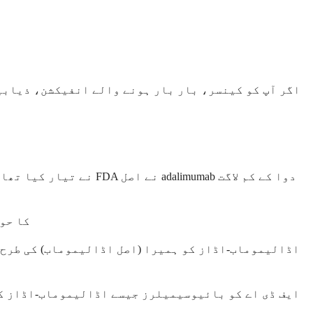
اگر آپ کو کینسر، بار بار ہونے والے انفیکشن، ذیابیط
آپ صحت کی دیکھ
اڈالیموماب-اڈاز کو ہمیرا (اصل اڈالیموماب) کی طرح ہ
ایف ڈی اے کو بائیوسیمیلرز جیسے اڈالیموماب-اڈاز کی