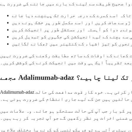
ڑو سے صاف کریں اور اسے مکمل طور پر خشک ہونے دیں
وئے، دوا کو آہستہ اور مستقل طور پر انجیکٹ کریں
 سے بچنے کے لیے انجیکشن کی جگہوں کو تبدیل کریں
نجوں کو تیز اشیاء کے کنٹینر میں ٹھکانے لگائیں
ت کھانے کے اوقات کے ساتھ مطابقت رکھنے کی ضرورت نہیں
عد تقریباً ایک ہی وقت میں انجیکٹ کرنے کی کوشش کریں۔
Adal کتنی دیر تک لینا چاہیے؟
Adalimumab-adaz کے ساتھ علاج کی مدت آپ کی مخصوص حالت اور آپ دوا پر کتنا اچھا ردعمل ظاہر کرتے ہیں اس پر بہت زیادہ انحصار کرتی ہے۔ خود کار قوت مدافعت کی حالت
 حالتیں ہیں جن کے لیے جاری انتظام کی ضرورت ہوتی ہے۔
گا، عام طور پر شروع میں ہر 3-6 ماہ بعد، پھر ممکنہ طور پر کم بار جب آپ کی حالت مستحکم ہو جائے۔ وہ علامات میں
ضمنی اثرات پر نظر رکھیں گے جو آپ تجربہ کر رہے ہیں۔
 بہتری آتی ہے تو فریکوئنسی کم کرنے یا مختلف علاج پر