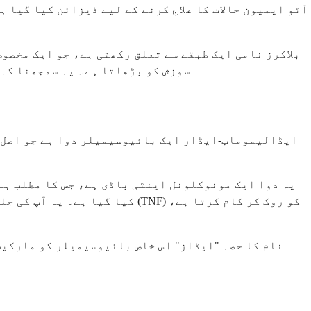
آٹو ایمیون حالات کا علاج کرنے کے لیے ڈیزائن کیا گیا ہ
سوزش کو بڑھاتا ہے۔ یہ سمجھنا کہ 
ایڈالیموماب-ایڈاز ایک بائیوسیمیلر دوا ہے جو اصل 
یہ دوا ایک مونوکلونل اینٹی باڈی ہے، جس کا مطلب ہے
کیا گیا ہے۔ یہ آپ کی جلد کے 
نام کا حصہ "ایڈاز" اس خاص بائیوسیمیلر کو مارکیٹ