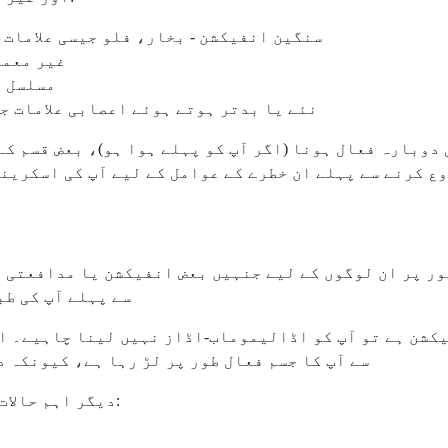
سنگین انفیکشن - بخار، فلو جیسی علامات،
غیر معمو
مسلسل ب
نئے یا بدتر ہوتے ہوئے اعصابی علامات 
وبارہ فعال ہونا (اگر آپ کو پہلے ہوا ہو)، بعض قسم کے
وع کرنے سے پہلے ان خطرے کے عوامل کے لیے آپ کی اسکرین
ور پر ان لوگوں کے لیے جنہیں بعض انفیکشن یا مدافعتی 
سے پہلے آپ کی طب
یکشن ہے تو آپ کو اڈالیموماب-اڈاز نہیں لینا چاہیے۔ ا
سے آپ کا جسم فعال طور پر لڑ رہا ہے، کیونکہ د
دیگر اہم حالات جو آپ کو یہ دوا لینے سے روک سکتے ہیں ان میں شامل ہیں: