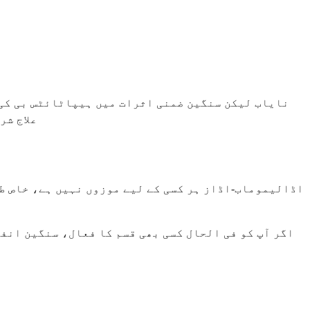
نایاب لیکن سنگین ضمنی اثرات میں ہیپاٹائٹس بی کی د
علاج شر
اڈالیموماب-اڈاز ہر کسی کے لیے موزوں نہیں ہے، خاص ط
اگر آپ کو فی الحال کسی بھی قسم کا فعال، سنگین انف