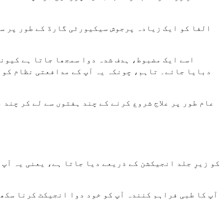
اسے ایک مضبوط، ہدف شدہ دوا سمجھا جاتا ہے کیونک
دبایا جائے۔ تاہم، چونکہ یہ آپ کے مدافعتی نظام کو م
عام طور پر علاج شروع کرنے کے چند ہفتوں سے لے کر چند
آپ کا طبی فراہم کنندہ آپ کو خود دوا انجیکٹ کرنا سکھا