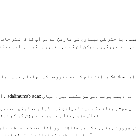
س، یا جگر کی بیماری کی تاریخ ہے تو آپ کا ڈاکٹر خاص ط
لینے سے روکیں، لیکن ان کے لیے قریبی نگرانی اور ممکنہ
 بھال فراہم کرنے والوں کو اس کے عام نام، adalimumab-adaz کا حوالہ دیتے ہوئے بھی سن سکتے ہیں، جہاں
ی مؤثر بنانے کے لیے ڈیزائن کیا گیا ہے، لیکن اس میں م
فعال جزو ہوتا ہے اور وہ سوزش کو کم کرن
 ضرورت ہوتی ہے کہ وہ حفاظت اور افادیت کے لحاظ سے اص
آپ کو اسی طرح کے نتائج کی توقع کرنی