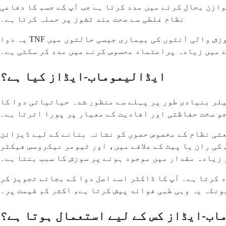
وازن بحال کرنے میں مدد کرتا ہے جب آپ کے جسم کا دفاعی
نظام غلطی سے صحت مند ٹشوز پر حملہ کرتا ہے۔
یہ دوا TNF بلاکرز نامی ایک طبقے سے تعلق رکھتی ہے، جو ایک مخصوص پروٹین کو روک کر کام کرتی ہے جو گٹھیا، چنبل، اور سوزش والی آنتوں کی بیماری جیسی حالتوں میں
رے میں زیادہ پراعتماد محسوس کرنے میں مدد کر سکتی ہے۔
ایڈالیموماب-ایڈاز کیا ہے؟
لر بنیادی طور پر پہلے سے منظور شدہ حیاتیاتی دوا کا
و سخت حفاظتی اور افادیت کے معیار پر پورا اترتا ہے۔
عتی نظام کے مخصوص حصوں کو نشانہ بنانے کے لیے ڈیزائن
 علاقے میں، اور ٹیومر نیکروسس فیکٹر (TNF) کو روک کر کام کرتا ہے،
 زیادہ مقدار میں موجود ہونے پر سوزش کا سبب بنتا ہے۔
 کرتا ہے۔ آپ کا ڈاکٹر اسے اصل دوا کے بجائے تجویز کر
ونکہ یہ وہی طبی فوائد پیش کرتا ہے، اکثر کم قیمت پر۔
اب-ایڈاز کس کے لیے استعمال ہوتا ہے؟