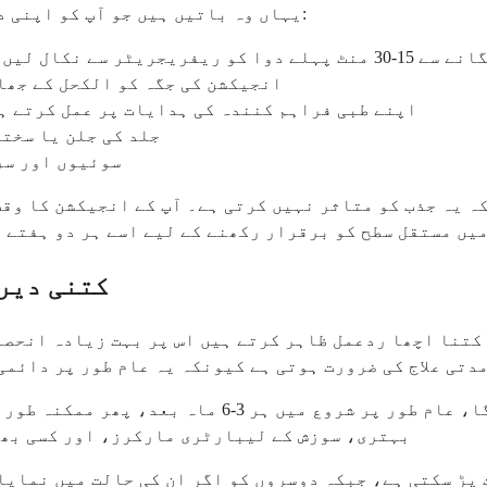
یہاں وہ باتیں ہیں جو آپ کو اپنی دوا صحیح طریقے سے لینے کے بارے میں جاننے کی ضرورت ہے:
 تاکہ اسے کمرے کے درجہ حرارت تک پہنچنے دیا جائے
انجیکشن کی جگہ کو الکحل کے جھا
اپنے طبی فراہم کنندہ کی ہدایات پر عمل کرتے ہ
جلد کی جلن یا سختی
سوئیوں اور سر
کہ یہ جذب کو متاثر نہیں کرتی ہے۔ آپ کے انجیکشن کا وق
یں مستقل سطح کو برقرار رکھنے کے لیے اسے ہر دو ہفتے ب
مجھے imumab-adaz
دتی علاج کی ضرورت ہوتی ہے کیونکہ یہ عام طور پر دائمی
آپ کا ڈاکٹر باقاعدگی سے دوا کے ردعمل کا جائزہ لے 
بہتری، سوزش کے لیبارٹری مارکرز، اور کسی بھی 
پڑ سکتی ہے، جبکہ دوسروں کو اگر ان کی حالت میں نمایاں