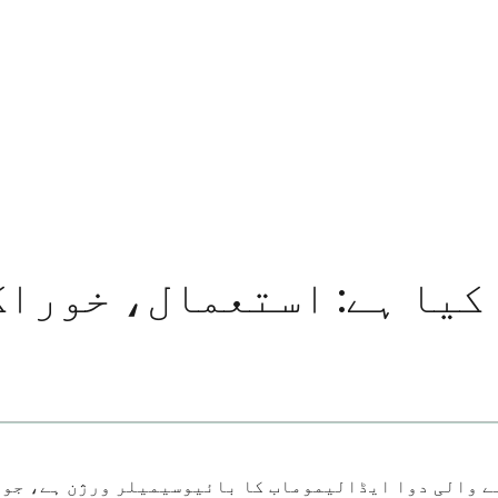
یا ہے: استعمال، خوراک
 والی دوا ایڈالیموماب کا بائیوسیمیلر ورژن ہے، جو آ