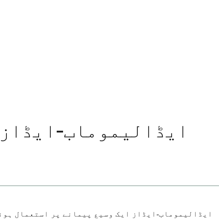
ایڈالیموماب-ایڈاز ک
ایڈالیموماب-ایڈاز ایک وسیع پیمانے پر استعمال ہونے