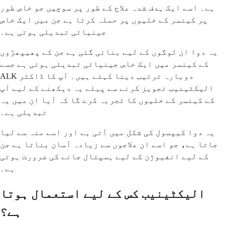
ہے۔ اسے ایک ہدف شدہ علاج کے طور پر سوچیں جو خاص طور
پر کینسر کے خلیوں پر حملہ کرتا ہے جن میں ایک خاص
جینیاتی تبدیلی ہوتی ہے۔
یہ دوا ان لوگوں کے لیے بنائی گئی ہے جن کے پھیپھڑوں
کے کینسر میں ایک خاص جینیاتی تبدیلی ہوتی ہے جسے
ALK دوبارہ ترتیب دینا کہتے ہیں۔ آپ کا ڈاکٹر
الیکٹینیب تجویز کرنے سے پہلے یہ دیکھنے کے لیے آپ
کے کینسر کے خلیوں کا تجربہ کرے گا کہ آیا ان میں یہ
تبدیلی ہے۔
یہ دوا کیپسول کی شکل میں آتی ہے اور اسے منہ سے لیا
جاتا ہے، جو اسے ان علاجوں سے زیادہ آسان بناتا ہے جن
کے لیے انفیوژن کے لیے ہسپتال جانے کی ضرورت ہوتی
ہے۔
الیکٹینیب کس کے لیے استعمال ہوتا
ہے؟