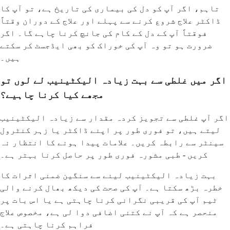
تاہم، اگر آپ کو دل کی بیماری کی تاریخ ہے، تو آپ کا
ڈاکٹر علاج شروع کرنے سے پہلے اور علاج کے دوران وقتاً
فوقتاً آپ کے دل کے کام کی جانچ کرنا چاہے گا۔ اگر
ضرورت ہو تو وہ آپ کی خوراک کو بھی ایڈجسٹ کر سکتے
ہیں۔
اگر میں غلطی سے بہت زیادہ الیکٹینیب لے لوں تو
مجھے کیا کرنا چاہیے؟
اگر آپ غلطی سے تجویز کردہ مقدار سے زیادہ الیکٹینیب
لیتے ہیں، تو فوری طور پر اپنے ڈاکٹر یا زہر کنٹرول
سینٹر سے رابطہ کریں۔ علامات پیدا ہونے کا انتظار نہ
کریں - طبی مشورہ فوری طور پر حاصل کرنا بہتر ہے۔
بہت زیادہ الیکٹینیب لینے سے سنگین ضمنی اثرات کا
خطرہ بڑھ سکتا ہے۔ آپ کی صحت کی دیکھ بھال کرنے والی
ٹیم آپ کی قریبی نگرانی کرنا چاہتی ہے یا اس بات پر
منحصر ہے کہ آپ نے کتنی اضافی دوا لی ہے، مخصوص علاج
فراہم کرنا چاہتی ہے۔