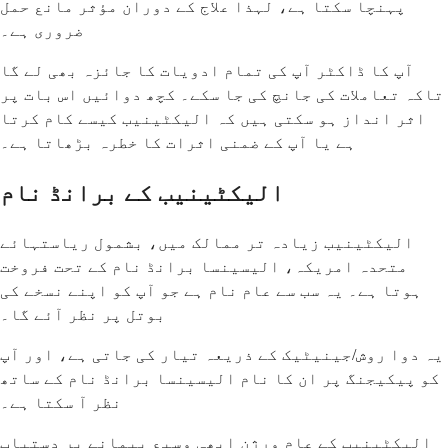
پہنچا سکتا ہے، لہذا علاج کے دوران مؤثر مانع حمل
ضروری ہے۔
آپ کا ڈاکٹر آپ کی تمام ادویات کا جائزہ بھی لے گا
تاکہ تعاملات کی جانچ کی جا سکے۔ کچھ دوائیں اس بات پر
اثر انداز ہو سکتی ہیں کہ الیکٹینیب کیسے کام کرتا
ہے یا آپ کے ضمنی اثرات کا خطرہ بڑھاتا ہے۔
الیکٹینیب کے برانڈ نام
الیکٹینیب زیادہ تر ممالک میں، بشمول ریاستہائے
متحدہ امریکہ، الیسینسا برانڈ نام کے تحت فروخت
ہوتا ہے۔ یہ سب سے عام نام ہے جو آپ کو اپنے نسخے کی
بوتل پر نظر آئے گا۔
یہ دوا روش/جینیٹیک کے ذریعہ تیار کی جاتی ہے، اور آپ
کو پیکیجنگ پر ان کا نام الیسینسا برانڈ نام کے ساتھ
نظر آ سکتا ہے۔
الیکٹینیب کے عام ورژن ابھی وسیع پیمانے پر دستیاب