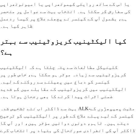
یا اس کے ساتھ روایتی کیموتھراپی یا امیونوتھراپی
کی سفارش کر سکتا ہے۔ انتخاب بہت سے عوامل پر منحصر
ہے، بشمول آپ کے کینسر نے پچھلے علاج پر کیسا ردعمل
ظاہر کیا ہے۔
کیا الیکٹینیب کریزوٹینیب سے بہتر
ہے؟
کلینیکل مطالعات سے پتہ چلتا ہے کہ الیکٹینیب
کریزوٹینیب سے زیادہ موثر ہو سکتا ہے، خاص طور پر
کینسر کو دماغ میں پھیلنے سے روکنے کے لیے۔
الیکٹینیب میں کریزوٹینیب کے مقابلے میں کم شدید
ضمنی اثرات پیدا کرنے کا بھی رجحان ہوتا ہے۔
بہت سے ڈاکٹر اب نئے تشخیص شدہ ALK-مثبت پھیپھڑوں کے
کینسر کے لیے پہلے علاج کے طور پر الیکٹینیب کو ترجیح
دیتے ہیں۔ تاہم، دونوں دوائیں مؤثر ہیں، اور آپ کا
ڈاکٹر آپ کی انفرادی صورتحال کی بنیاد پر انتخاب کرے