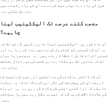
فون کی یاد دہانیاں سیٹ کرنے سے آپ کو یاد رکھنے میں
مدد مل سکتی ہے۔
مجھے کتنے عرصے تک الیکٹینیب لینا
چاہیے؟
آپ عام طور پر الیکٹینیب لینا جاری رکھیں گے جب تک کہ
یہ آپ کے کینسر کو کنٹرول کرنے میں مدد کر رہا ہے اور
ضمنی اثرات قابل انتظام رہتے ہیں۔ یہ مہینوں یا یہاں
تک کہ سالوں تک ہو سکتا ہے - ہر شخص کی صورتحال مختلف
ہوتی ہے۔
آپ کا ڈاکٹر باقاعدگی سے اسکین اور خون کے ٹیسٹ کے
ذریعے آپ کی پیشرفت کی نگرانی کرے گا تاکہ یہ دیکھا
جا سکے کہ دوا کتنی اچھی طرح کام کر رہی ہے۔ وہ اس بات
کی علامات تلاش کریں گے کہ ٹیومر سکڑ رہے ہیں یا مستحکم
ہیں۔