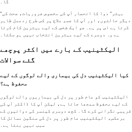
گا۔
"بہتر" دوا کا انحصار آپ کی مخصوص ضروریات، صحت کی
دیگر حالتوں، اور آپ کا جسم علاج پر کس طرح ردعمل ظاہر
کرتا ہے اس پر ہے۔ جو ایک شخص کے لیے بہترین کام کرتا
ہے وہ دوسرے کے لیے بہترین انتخاب نہیں ہو سکتا۔
الیکٹینیب کے بارے میں اکثر پوچھے
گئے سوالات
کیا الیکٹینیب دل کی بیماری والے لوگوں کے لیے
محفوظ ہے؟
الیکٹینیب کو عام طور پر دل کی بیماریوں والے لوگوں
کے لیے محفوظ سمجھا جاتا ہے، لیکن آپ کا ڈاکٹر آپ کی
قریبی نگرانی کرے گا۔ کچھ دوسری کینسر کی دوائیوں کے
برعکس، الیکٹینیب عام طور پر دل کی سنگین مسائل کا
سبب نہیں بنتا ہے۔