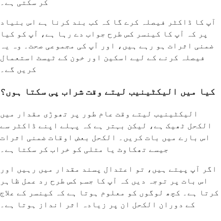
کر سکتی ہے۔
آپ کا ڈاکٹر فیصلہ کرے گا کہ کب بند کرنا ہے اس بنیاد
پر کہ آپ کا کینسر کس طرح جواب دے رہا ہے، آپ کو کیا
ضمنی اثرات ہو رہے ہیں، اور آپ کی مجموعی صحت۔ وہ یہ
فیصلہ کرنے کے لیے اسکین اور خون کے ٹیسٹ استعمال
کریں گے۔
کیا میں الیکٹینیب لیتے وقت شراب پی سکتا ہوں؟
الیکٹینیب لیتے وقت عام طور پر تھوڑی مقدار میں
الکحل ٹھیک ہے، لیکن بہتر ہے کہ پہلے اپنے ڈاکٹر سے
اس بارے میں بات کریں۔ الکحل بعض اوقات ضمنی اثرات
جیسے تھکاوٹ یا متلی کو خراب کر سکتا ہے۔
اگر آپ پیتے ہیں، تو اعتدال پسند مقدار میں رہیں اور
اس بات پر توجہ دیں کہ آپ کا جسم کس طرح رد عمل ظاہر
کرتا ہے۔ کچھ لوگوں کو معلوم ہوتا ہے کہ کینسر کے علاج
کے دوران الکحل ان پر زیادہ اثر انداز ہوتا ہے۔