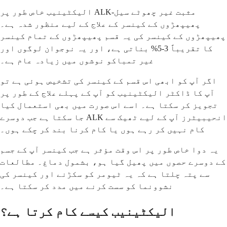
الیکٹینیب خاص طور پر ALK-مثبت غیر چھوٹے سیل
پھیپھڑوں کے کینسر کے علاج کے لیے منظور شدہ ہے۔
پھیپھڑوں کے کینسر کی یہ قسم پھیپھڑوں کے تمام کینسر
کا تقریباً 3-5% بناتی ہے، اور یہ نوجوان لوگوں اور
غیر تمباکو نوشوں میں زیادہ عام ہے۔
اگر آپ کو ابھی اس قسم کے کینسر کی تشخیص ہوئی ہے تو
آپ کا ڈاکٹر الیکٹینیب کو آپ کے پہلے علاج کے طور پر
تجویز کر سکتا ہے۔ اسے اس صورت میں بھی استعمال کیا
جا سکتا ہے جب دوسرے ALK انحیبیٹرز آپ کے لیے ٹھیک سے
کام نہیں کر رہے ہوں یا کام کرنا بند کر چکے ہوں۔
یہ دوا خاص طور پر اس وقت مؤثر ہے جب کینسر آپ کے جسم
کے دوسرے حصوں میں پھیل گیا ہو، بشمول دماغ۔ مطالعات
سے پتہ چلتا ہے کہ یہ ٹیومر کو سکڑنے اور کینسر کی
نشوونما کو سست کرنے میں مدد کر سکتا ہے۔
الیکٹینیب کیسے کام کرتا ہے؟