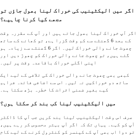
اگر میں الیکٹینیب کی خوراک لینا بھول جاؤں تو
مجھے کیا کرنا چاہیے؟
اگر آپ خوراک لینا بھول جاتے ہیں اور آپ کے مقررہ وقت
کے بعد 6 گھنٹے سے کم وقت گزرا ہے، تو کھانے کے ساتھ
چھوٹ جانے والی خوراک لیں۔ اگر 6 گھنٹے سے زیادہ ہو
گئے ہیں، تو چھوٹ جانے والی خوراک کو چھوڑ دیں اور
اپنی اگلی خوراک باقاعدہ وقت پر لیں۔
کبھی بھی چھوٹ جانے والی خوراک کی تلافی کے لیے ایک
ساتھ دو خوراکیں نہ لیں۔ اس سے اضافی فائدہ فراہم
کیے بغیر ضمنی اثرات کا خطرہ بڑھ سکتا ہے۔
میں الیکٹینیب لینا کب بند کر سکتا ہوں؟
صرف اس وقت الیکٹینیب لینا بند کریں جب آپ کا ڈاکٹر
آپ کو کہے۔ یہاں تک کہ اگر آپ بہتر محسوس کر رہے ہیں،
تو دوا اب بھی آپ کے کینسر کو کنٹرول کرنے کے لیے کام