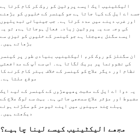
الیکٹینیب ایک ایسے پروٹین کو روک کر کام کرتا ہے
جسے اے ایل کے کہا جاتا ہے جو کینسر کے خلیوں کو بڑھنے
اور ضرب دینے میں مدد کرتا ہے۔ جب جینیاتی تبدیلیوں
کی وجہ سے یہ پروٹین زیادہ فعال ہوجاتا ہے، تو یہ
ایسے سگنل بھیجتا ہے جو کینسر کے خلیوں کو تیزی سے
بڑھاتے ہیں۔
ان سگنلز کو روک کر، الیکٹینیب بنیادی طور پر کینسر
کی نشوونما پر بریک لگاتا ہے۔ اس سے آپ کے مدافعتی
نظام اور دیگر علاج کو کینسر کے خلاف بہتر کام کرنے کا
موقع ملتا ہے۔
یہ دوا اے ایل کے مثبت پھیپھڑوں کے کینسر کے لیے ایک
مضبوط اور مؤثر علاج سمجھی جاتی ہے۔ بہت سے لوگ علاج کے
پہلے چند مہینوں میں اپنے ٹیومر کو سکڑتے ہوئے
دیکھتے ہیں۔
مجھے الیکٹینیب کیسے لینا چاہیے؟