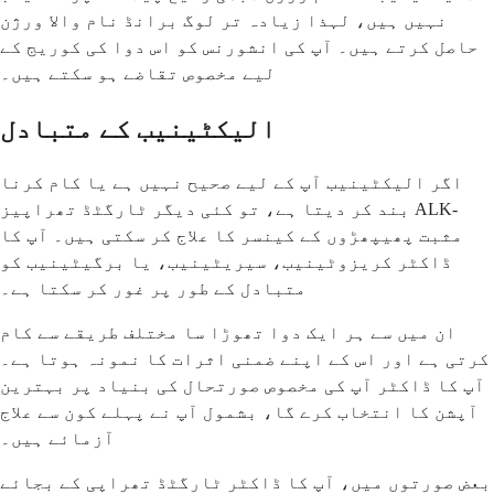
نہیں ہیں، لہذا زیادہ تر لوگ برانڈ نام والا ورژن
حاصل کرتے ہیں۔ آپ کی انشورنس کو اس دوا کی کوریج کے
لیے مخصوص تقاضے ہو سکتے ہیں۔
الیکٹینیب کے متبادل
اگر الیکٹینیب آپ کے لیے صحیح نہیں ہے یا کام کرنا
بند کر دیتا ہے، تو کئی دیگر ٹارگٹڈ تھراپیز ALK-
مثبت پھیپھڑوں کے کینسر کا علاج کر سکتی ہیں۔ آپ کا
ڈاکٹر کریزوٹینیب، سیریٹینیب، یا برگیٹینیب کو
متبادل کے طور پر غور کر سکتا ہے۔
ان میں سے ہر ایک دوا تھوڑا سا مختلف طریقے سے کام
کرتی ہے اور اس کے اپنے ضمنی اثرات کا نمونہ ہوتا ہے۔
آپ کا ڈاکٹر آپ کی مخصوص صورتحال کی بنیاد پر بہترین
آپشن کا انتخاب کرے گا، بشمول آپ نے پہلے کون سے علاج
آزمائے ہیں۔
بعض صورتوں میں، آپ کا ڈاکٹر ٹارگٹڈ تھراپی کے بجائے