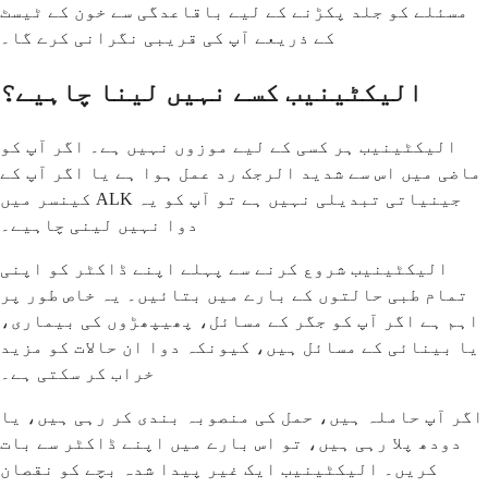
مسئلے کو جلد پکڑنے کے لیے باقاعدگی سے خون کے ٹیسٹ
کے ذریعے آپ کی قریبی نگرانی کرے گا۔
الیکٹینیب کسے نہیں لینا چاہیے؟
الیکٹینیب ہر کسی کے لیے موزوں نہیں ہے۔ اگر آپ کو
ماضی میں اس سے شدید الرجک رد عمل ہوا ہے یا اگر آپ کے
کینسر میں ALK جینیاتی تبدیلی نہیں ہے تو آپ کو یہ
دوا نہیں لینی چاہیے۔
الیکٹینیب شروع کرنے سے پہلے اپنے ڈاکٹر کو اپنی
تمام طبی حالتوں کے بارے میں بتائیں۔ یہ خاص طور پر
اہم ہے اگر آپ کو جگر کے مسائل، پھیپھڑوں کی بیماری،
یا بینائی کے مسائل ہیں، کیونکہ دوا ان حالات کو مزید
خراب کر سکتی ہے۔
اگر آپ حاملہ ہیں، حمل کی منصوبہ بندی کر رہی ہیں، یا
دودھ پلا رہی ہیں، تو اس بارے میں اپنے ڈاکٹر سے بات
کریں۔ الیکٹینیب ایک غیر پیدا شدہ بچے کو نقصان