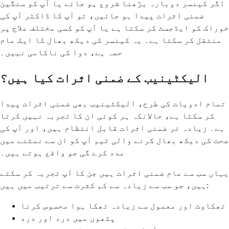
اگر کینسر دوبارہ بڑھنا شروع ہو جائے یا آپ کو سنگین
ضمنی اثرات پیدا ہو جائیں، تو آپ کا ڈاکٹر آپ کی
خوراک کو ایڈجسٹ کر سکتا ہے یا آپ کو کسی مختلف علاج پر
منتقل کر سکتا ہے۔ یہ کینسر کی دیکھ بھال کا ایک عام
حصہ ہے، دوا کی ناکامی نہیں۔
الیکٹینیب کے ضمنی اثرات کیا ہیں؟
تمام ادویات کی طرح، الیکٹینیب بھی ضمنی اثرات پیدا
کر سکتا ہے، حالانکہ ہر کوئی ان کا تجربہ نہیں کرتا
ہے۔ زیادہ تر ضمنی اثرات قابل انتظام ہیں، اور آپ کی
صحت کی دیکھ بھال کرنے والی ٹیم آپ کو ان سے نمٹنے میں
مدد کرے گی جو واقع ہوتے ہیں۔
یہاں سب سے عام ضمنی اثرات ہیں جن کا آپ تجربہ کر سکتے
ہیں، جو سب سے زیادہ سے کم کثرت سے ترتیب میں ہیں:
تھکاوٹ اور معمول سے زیادہ تھکا ہوا محسوس کرنا
پٹھوں میں درد اور درد