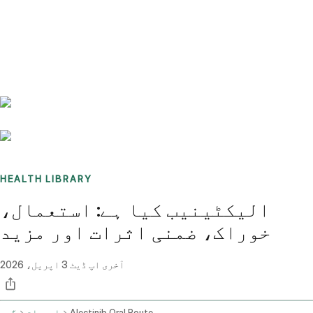
Benchmarks
Stories
FAQ
Sign up / Log in
HEALTH LIBRARY
الیکٹینیب کیا ہے: استعمال،
خوراک، ضمنی اثرات اور مزید
آخری اپ ڈیٹ
3 اپریل، 2026
Alectinib Oral Route
ادویات
گھر