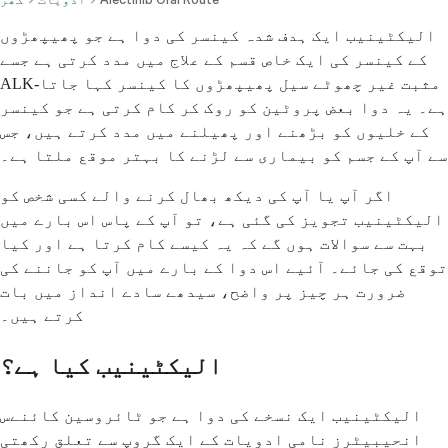
الیکٹینیب ایک ہدف شدہ کینسر کی دوا ہے جو پھیپھڑوں
کے کینسر کی ایک خاص قسم کے علاج میں مدد کرتی ہے جسے
ALK-مثبت غیر چھوٹے سیل پھیپھڑوں کا کینسر کہا جاتا
ہے۔ یہ دوا بعض پروٹین کو روک کر کام کرتی ہے جو کینسر
کے خلیوں کو بڑھنے اور پھیلنے میں مدد کرتے ہیں، جس
سے آپ کے جسم کو بیماری سے لڑنے کا بہتر موقع ملتا ہے۔
اگر آپ یا آپ کی دیکھ بھال کرنے والے کسی شخص کو
الیکٹینیب تجویز کی گئی ہے، تو آپ کے پاس اس بارے میں
بہت سے سوالات ہوں گے کہ یہ کیسے کام کرتا ہے اور کیا
توقع کی جائے۔ آئیے اس دوا کے بارے میں آپ کو جاننے کی
ضرورت ہر چیز پر واضح، سیدھے سادے انداز میں بات
کرتے ہیں۔
الیکٹینیب کیا ہے؟
الیکٹینیب ایک نسخے کی دوا ہے جو ٹائروسین کائنےس
انحیبیٹرز نامی ادویات کے ایک گروپ سے تعلق رکھتی