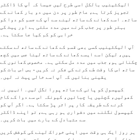
الیکٹینیب بالکل اسی طرح لیں جیسا کہ آپ کا ڈاکٹر
تجویز کرتا ہے، عام طور پر دن میں دو بار کھانے کے
ساتھ۔ اسے کھانے کے ساتھ لینے سے آپ کے جسم کو دوا کو
بہتر طور پر جذب کرنے میں مدد ملتی ہے اور پیٹ کی
خرابی کو کم کیا جا سکتا ہے۔
آپ الیکٹینیب کسی بھی قسم کے کھانے کے ساتھ لے سکتے
ہیں، لیکن اسے ایسے کھانے کے ساتھ لینا جس میں کچھ
چکنائی ہو، جذب میں مدد مل سکتی ہے۔ مخصوص کھانوں کے
ساتھ اس کا وقت طے کرنے کی فکر نہ کریں - بس اس بات کو
یقینی بنائیں کہ آپ اسے خالی پیٹ نہ لیں۔
کیپسول کو پانی کے ساتھ پورا نگل لیں۔ انہیں نہ
کھولیں، کچلیں یا چبائیں، کیونکہ اس سے دوا کے کام
کرنے کے طریقہ کار پر اثر پڑ سکتا ہے۔ اگر آپ کو
کیپسول نگلنے میں دشواری ہو رہی ہے، تو اپنے ڈاکٹر
سے متبادل کے بارے میں بات کریں۔
ہر روز ایک ہی وقت میں اپنی خوراک لینے کی کوشش کریں
تاکہ آپ کے جسم میں دوا کی مستحکم سطح برقرار رہے۔