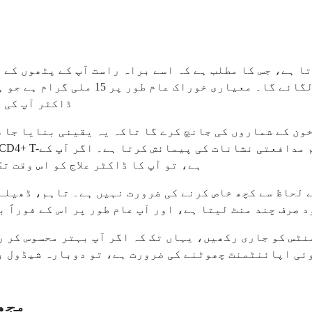
 ہے، جس کا مطلب ہے کہ اسے براہ راست آپ کے پٹھوں کے 
ڈاکٹر آپ کی 
 خون کے شماروں کی جانچ کرے گا تاکہ یہ یقینی بنایا جا
ہے، تو آپ کا ڈاکٹر علاج کو اس وقت ت
ے لحاظ سے کچھ خاص کرنے کی ضرورت نہیں ہے۔ تاہم، ڈھیلے
 صرف چند منٹ لیتا ہے، اور آپ عام طور پر اس کے فوراً 
ٹس کو جاری رکھیں، یہاں تک کہ اگر آپ بہتر محسوس کر ر
وئی اپائنٹمنٹ چھوٹنے کی ضرورت ہے، تو دوبارہ شیڈول ب
مجھ