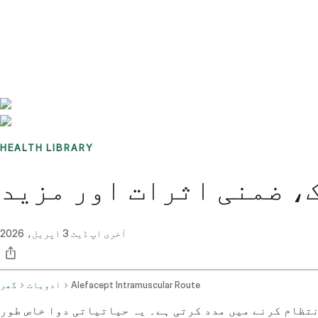
Benchmarks
Stories
FAQ
Sign up / Log in
HEALTH LIBRARY
، ضمنی اثرات اور مزید
آخری اپ ڈیٹ
3 اپریل، 2026
Alefacept Intramuscular Route
ادویات
گھر
نتظام کرنے میں مدد کرتی ہے۔ یہ حیاتیاتی دوا خاص طور