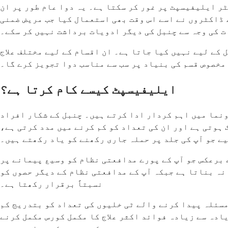
کٹر ایلیفیسپٹ پر غور کر سکتا ہے۔ یہ دوا عام طور پر ان
 ڈاکٹروں نے اسے اس وقت بھی استعمال کیا جب مریض ضمنی
 کی وجہ سے چنبل کی دیگر ادویات برداشت نہیں کر سکے۔
کے لیے نہیں کیا جاتا ہے۔ ان اقسام کے لیے مختلف علاج
 مخصوص قسم کی بنیاد پر سب سے مناسب دوا تجویز کرے گا۔
ایلیفیسپٹ کیسے کام کرتا ہے؟
نما میں اہم کردار ادا کرتے ہیں۔ چنبل کے شکار افراد
 ہوتی ہے اور ان کی تعداد کو کم کرنے میں مدد کرتی ہے،
ے جو آپ کی جلد پر حملہ جاری رکھنے کو یاد رکھتے ہیں۔
 برعکس جو آپ کے پورے مدافعتی نظام کو وسیع پیمانے پر
نہ بناتا ہے جبکہ آپ کے مدافعتی نظام کے دیگر حصوں کو
نسبتاً برقرار رکھتا ہے۔
مسئلہ پیدا کرنے والے ٹی خلیوں کی تعداد کو بتدریج کم
کر دیتے ہیں، اور زیادہ سے زیادہ فوائد اکثر علاج کا مکمل کورس مکمل کرنے