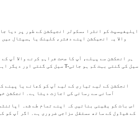
ایلیفیسپٹ کو انٹرا مسکولر انجیکشن کے طور پر دیا جاتا
ہر انجکشن سے پہلے، آپ کا صحت فراہم کرنے والا آپ کے
انجکشن کے لیے تیاری کے لیے آپ کو کھانے یا پینے ک
آسانی سے رسائی کی اجازت دیتا ہے۔ انجکشن خود
اس بات کو یقینی بنائیں کہ اپنے تمام طے شدہ اپائنٹمن
کے شیڈول کے ساتھ مستقل مزاجی ضروری ہے۔ اگر آپ کو ک