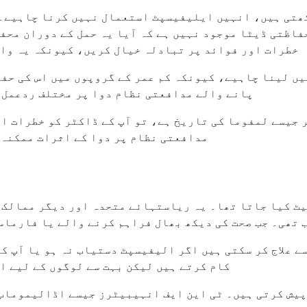
ھتی ہیں، انہیں ایلیفیسپٹ استعمال نہیں کرنا چاہیے۔ 
فاظتی ڈیٹا موجود نہیں ہے کہ آیا یہ حمل کے دوران محفو
خطرات اور فوائد پر تبادلہ خیال کریں، کیونکہ یہ واض
پانے والے مدافعتی نظام دوا پر مختلف ردعمل 
 جیسے لمفوما کی تاریخ ہے، تو آپ کے ڈاکٹر کو خطرات ا
مدافعتی نظام پر دوا کے اثرات ممکنہ ط
ٹ کیا جاتا تھا۔ یہ ریاستہائے متحدہ اور دیگر ممالک م
 تھی۔ جب صحت کی دیکھ بھال فراہم کرنے والے یا فارماس
ے علاج کر سکتی ہیں اگر الیفیسپٹ دستیاب نہ ہو یا آپ ک
کام کرتے ہیں لیکن بہت سے لوگوں کے لیے ا
یش کرتی ہیں۔ ٹی این ایف انہیبیٹرز جیسے اڈالیموماب 