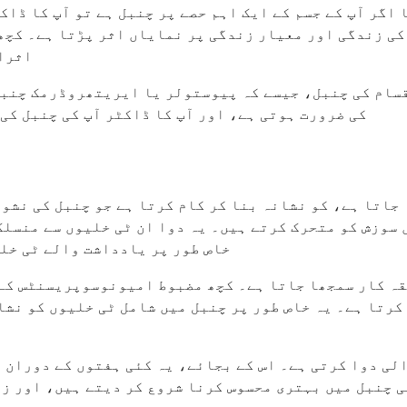
ا اگر آپ کے جسم کے ایک اہم حصے پر چنبل ہے تو آپ کا ڈا
 کی زندگی اور معیار زندگی پر نمایاں اثر پڑتا ہے۔ کچھ
اثرات
قسام کی چنبل، جیسے کہ پیوستولر یا ایریتھروڈرمک چنبل 
کی ضرورت ہوتی ہے، اور آپ کا ڈاکٹر آپ کی چنبل کی
اتا ہے، کو نشانہ بنا کر کام کرتا ہے جو چنبل کی نشوو
 سوزش کو متحرک کرتے ہیں۔ یہ دوا ان ٹی خلیوں سے منسلک
خاص طور پر یادداشت والے ٹی خلی
یقہ کار سمجھا جاتا ہے۔ کچھ مضبوط امیونوسوپریسنٹس کے
رتا ہے۔ یہ خاص طور پر چنبل میں شامل ٹی خلیوں کو نشا
الی دوا کرتی ہے۔ اس کے بجائے، یہ کئی ہفتوں کے دوران 
ر لوگ علاج کے تقریباً 2-3 ماہ بعد اپنی چنبل میں بہتری محسوس کرنا شروع 