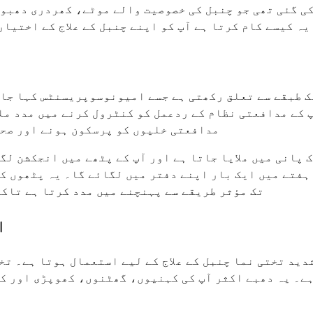
ی گئی تھی جو چنبل کی خصوصیت والے موٹے، کھردری دھبوں
ہ کیسے کام کرتا ہے آپ کو اپنے چنبل کے علاج کے اختیار
 طبقے سے تعلق رکھتی ہے جسے امیونوسوپریسنٹس کہا جاتا
 کے مدافعتی نظام کے ردعمل کو کنٹرول کرنے میں مدد مل
مدافعتی خلیوں کو پرسکون ہونے اور صحت
 پانی میں ملایا جاتا ہے اور آپ کے پٹھے میں انجکشن لگ
 ہفتے میں ایک بار اپنے دفتر میں لگائے گا۔ یہ پٹھوں ک
تک مؤثر طریقے سے پہنچنے میں مدد کرتا ہے تاکہ
ا
د تختی نما چنبل کے علاج کے لیے استعمال ہوتا ہے۔ تختی
ے۔ یہ دھبے اکثر آپ کی کہنیوں، گھٹنوں، کھوپڑی اور کمر