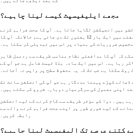
کے بعد دیکھے جاتے ہیں۔
مجھے ایلیفیسپٹ کیسے لینا چاہیے؟
ٹشو میں انجیکشن لگایا جاتا ہے۔ آپ کا صحت فراہم کرنے
والا یہ انجیکشن اپنے دفتر، کلینک یا ہسپتال میں لگائے گا۔ معیاری خوراک عام طور پر 15 ملی گرام ہے جو ہفتے میں ایک بار 12 ہفتوں تک دی جاتی ہے، حالانکہ آپ کا
مخصوص ضروریات کی بنیاد پر اس میں تبدیلی کر سکتا ہے۔
 سکے کہ آپ کا مدافعتی نظام مناسب طریقے سے ردعمل ظاہر
کر رہا ہے۔ اس میں ایک سادہ بلڈ ٹیسٹ شامل ہے جو آپ کے CD4+ T-سیل کی گنتی اور دیگر اہم مدافعتی نشانات کی پیمائش کرتا ہے۔ اگر آپ کے T-سیل کی گنتی بہت کم ہو جاتی
ک روک سکتا ہے جب تک کہ یہ محفوظ سطح پر واپس نہ آجائے۔
 ڈھالے کپڑے پہننا مددگار ہے جو آپ کی انجکشن سائٹ تک
بعد اپنی معمول کی سرگرمیاں دوبارہ شروع کر سکتے ہیں۔
ہے ہیں۔ دوا کو مؤثر طریقے سے کام کرنے کے لیے انجکشن
نانے کے لیے فوری طور پر اپنے صحت فراہم کرنے والے سے
رابطہ کریں۔
ے کتنے عرصے تک الیفیسپٹ لینا چاہیے؟