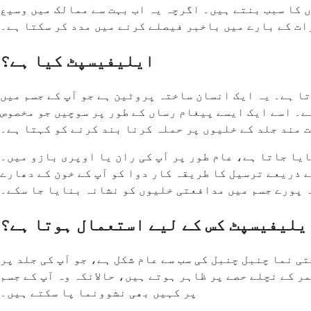
 کا سبب بنتے ہیں۔ اگرچہ یہ اب بہت سے ممالک میں وسیع
ات کے بارے میں باخبر فیصلے کرنے میں مدد کر سکتا ہے۔
ایلیفیسپٹ کیا ہے؟
 ہے۔ یہ ایک انسان ساختہ پروٹین ہے جو آپ کے جسم میں
ے۔ اسے ایک ایسے پیغام رساں کے طور پر سوچیں جو مخصوص
 مند جلد کے خلیوں پر حملہ کرنا بند کرنے کو کہتا ہے۔
ایا جاتا ہے، عام طور پر آپ کی ران یا اوپری بازو میں۔
ے ذریعے ترسیل کا طریقہ کار دوا کو آپ کے خون کے دھارے
 پورے جسم میں مدافعتی خلیوں کو نشانہ بنایا جا سکے۔
یلیفیسپٹ کس کے لیے استعمال ہوتا ہے؟
 نما چنبل چنبل کی سب سے عام شکل ہے، جو آپ کی جلد پر
 کے نچلے حصے پر ظاہر ہوتے ہیں، حالانکہ وہ آپ کے جسم
پر کہیں بھی نشوونما پا سکتے ہیں۔