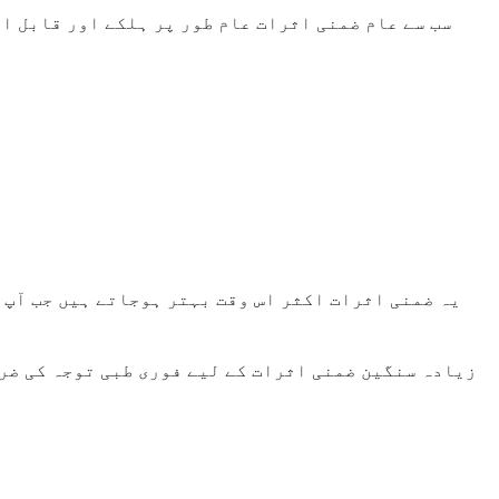
سب سے عام ضمنی اثرات عام طور پر ہلکے اور قابل ا
یہ ضمنی اثرات اکثر اس وقت بہتر ہوجاتے ہیں جب آپ ک
زیادہ سنگین ضمنی اثرات کے لیے فوری طبی توجہ کی ضرو