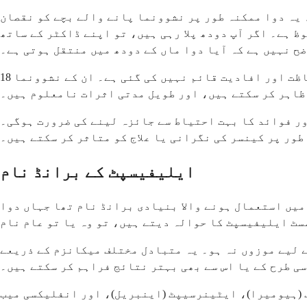
یہ دوا ممکنہ طور پر نشوونما پانے والے بچے کو نقصان
ظ ہے۔ اگر آپ دودھ پلا رہی ہیں، تو اپنے ڈاکٹر کے ساتھ
ح نہیں ہے کہ آیا دوا ماں کے دودھ میں منتقل ہوتی ہے۔
18 سال سے کم عمر کے بچوں اور نوجوانوں کو ایلیفیسپٹ نہیں لینا چاہیے، کیونکہ کم عمر کے گروپوں میں اس کی حفاظت اور افادیت قائم نہیں کی گئی ہے۔ ان کے نشوونما
ظاہر کر سکتے ہیں، اور طویل مدتی اثرات نامعلوم ہیں۔
ور فوائد کا بہت احتیاط سے جائزہ لینے کی ضرورت ہوگی۔
ور پر کینسر کی نگرانی یا علاج کو متاثر کر سکتے ہیں۔
ایلیفیسپٹ کے برانڈ نام
یں استعمال ہونے والا بنیادی برانڈ نام تھا جہاں دوا
سٹ ایلیفیسپٹ کا حوالہ دیتے ہیں، تو وہ یا تو عام نام
ے لیے موزوں نہ ہو۔ یہ متبادل مختلف میکانزم کے ذریعے
سی طرح کے یا اس سے بھی بہتر نتائج فراہم کر سکتے ہیں۔
(ہیومیرا)، ایٹینرسیپٹ (اینبریل)، اور انفلیکسی میب