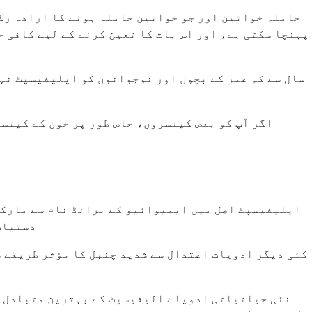
حاملہ خواتین اور جو خواتین حاملہ ہونے کا ارادہ رک
پہنچا سکتی ہے، اور اس بات کا تعین کرنے کے لیے کافی ح
اگر آپ کو بعض کینسروں، خاص طور پر خون کے کینسر
ایلیفیسپٹ اصل میں ایمیوائیو کے برانڈ نام سے مارکی
دستیاب
کئی دیگر ادویات اعتدال سے شدید چنبل کا مؤثر طریقے س
نئی حیاتیاتی ادویات الیفیسپٹ کے بہترین متبادل پ