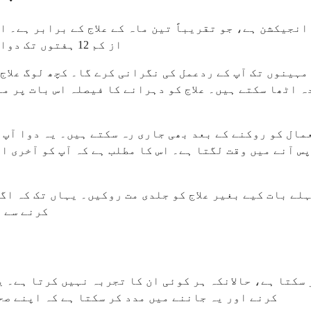
یے معیاری علاج کا طریقہ کار 12 ہفتہ وار انجیکشن ہے، جو تقریباً تین ماہ کے
از کم 12 ہفتوں تک دوا سے وقفہ لیں گے تاکہ آپ کا مدافعتی نظام بحال ہو سکے۔
 مہینوں تک آپ کے ردعمل کی نگرانی کرے گا۔ کچھ لوگ علاج
 اٹھا سکتے ہیں۔ علاج کو دہرانے کا فیصلہ اس بات پر من
ال کو روکنے کے بعد بھی جاری رہ سکتے ہیں۔ یہ دوا آپ ک
س آنے میں وقت لگتا ہے۔ اس کا مطلب ہے کہ آپ کو آخری ا
لے بات کیے بغیر علاج کو جلدی مت روکیں۔ یہاں تک کہ اگ
کرنے سے 
کتا ہے، حالانکہ ہر کوئی ان کا تجربہ نہیں کرتا ہے۔ ی
کرنے اور یہ جاننے میں مدد کر سکتا ہے کہ اپنے صح