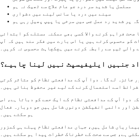
مسلسل یا شدید سر درد جو عام علاج سے ٹھیک نہ ہو
سینے میں درد یا سانس لینے میں دشواری
ہ پر شدید رد عمل جس میں سرخی یا پیپ پھیل رہی ہو
صحت فراہم کرنے والا کسی بھی ممکنہ مسئلے کو ابتدائی
ت کو محسوس کرتے ہیں یا اس بارے میں فکر مند ہیں کہ آپ
ے والی ٹیم سے رابطہ کرنے میں ہچکچاہٹ محسوس نہ کریں۔
د جنہیں ایلیفیسپٹ نہیں لینا چاہیے؟
ر جائزہ لے گا۔ دوا آپ کے مدافعتی نظام کو متاثر کرتی
 شرائط اسے استعمال کرنے کے لیے غیر محفوظ بناتی ہیں۔
ہ دوا آپ کے مدافعتی نظام کے ایک حصے کو دباتا ہے، اس
شن اور دائمی انفیکشن دونوں شامل ہیں جو دوبارہ فعال
ہو سکتے ہیں۔
بیماریاں شامل ہیں، جہاں مدافعتی نظام پہلے ہی کمزور
سکتی ہے، جس سے صحت کے خطرناک خطرات پیدا ہو سکتے ہیں۔