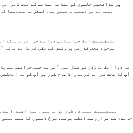
پر مدافعتی خلیوں کو نشانہ بنانے کے لیے ڈیزائن ک
پیمانے پر دستیاب نہیں ہے، لیکن یہ سمجھنا کہ ی
ایلیفیسپٹ ایک حیاتیاتی دوا ہے جو ادویات کے ایک
موجود بعض قدرتی پروٹین کی نقل کرتا ہے تاکہ آپ
یہ دوا ایک پاؤڈر کی شکل میں آتی ہے جسے جراثیم سے پاک
آپ کا صحت فراہم کرنے والا عام طور پر آپ کو یہ انجکشن
ایلیفیسپٹ بنیادی طور پر بالغوں میں اعتدال سے شدی
چاندی کے ترازو سے ڈھکے ہوئے، سرخ دھبوں کا سبب بنتی ہ