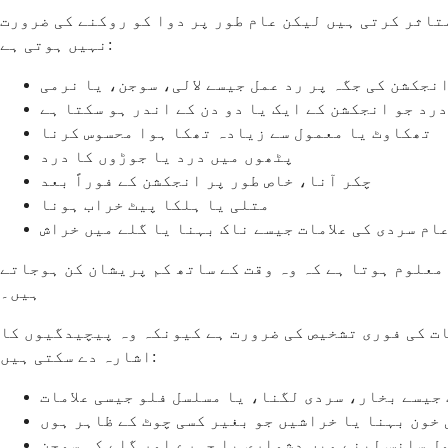
تاثر کرتی ہیں لیکن عام طور پر دوا کو روکنے کی ضرورت
نہیں ہوتی ہے:
نجکشن کی جگہ پر رد عمل جیسے لالی، سوجن، یا نرمی
درد جو انجکشن کے ایک یا دو دن کے اندر ہو سکتا ہے
تھکاوٹ یا معمول سے زیادہ تھکا ہوا محسوس کرنا
پٹھوں میں درد یا جوڑوں کا درد
چکر آنا، خاص طور پر انجکشن کے فوراً بعد
متلی یا ہلکا پیٹ خراب ہونا
ام سردی کی علامات جیسے ناک بہنا یا گلے میں خراش
معلوم ہوتا ہے کہ وہ وقت کے ساتھ کم پریشان کن ہوجاتے
ہیں۔
ات کی فوری تشخیص کی ضرورت ہے کیونکہ وہ پیچیدگیوں کا
اشارہ دے سکتی ہیں:
جیسے بخار، سردی لگنا، یا مسلسل فلو جیسی علامات
خون بہنا یا خراشیں جو بغیر کسی چوٹ کے ظاہر ہوں
ل سانس لینے میں دشواری یا چہرے اور گلے کی سوجن