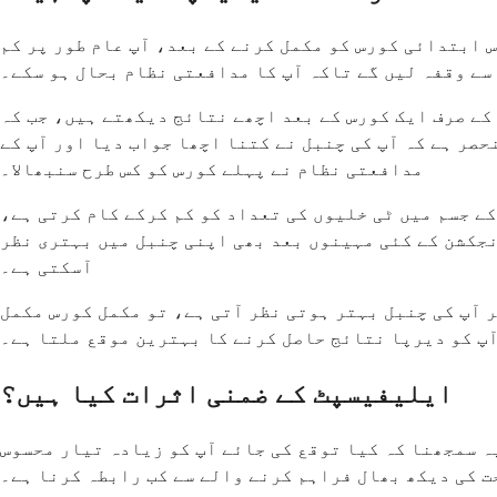
 علاج کے برابر ہے۔ اس ابتدائی کورس کو مکمل کرنے کے بعد، آپ عام طور پر کم
 کے صرف ایک کورس کے بعد اچھے نتائج دیکھتے ہیں، جب کہ
حصر ہے کہ آپ کی چنبل نے کتنا اچھا جواب دیا اور آپ کے
مدافعتی نظام نے پہلے کورس کو کس طرح سنبھالا۔
ے جسم میں ٹی خلیوں کی تعداد کو کم کرکے کام کرتی ہے،
نجکشن کے کئی مہینوں بعد بھی اپنی چنبل میں بہتری نظر
آسکتی ہے۔
ر آپ کی چنبل بہتر ہوتی نظر آتی ہے، تو مکمل کورس مکمل
آپ کو دیرپا نتائج حاصل کرنے کا بہترین موقع ملتا ہے۔
ایلیفیسپٹ کے ضمنی اثرات کیا ہیں؟
ہ سمجھنا کہ کیا توقع کی جائے آپ کو زیادہ تیار محسوس
ت کی دیکھ بھال فراہم کرنے والے سے کب رابطہ کرنا ہے۔