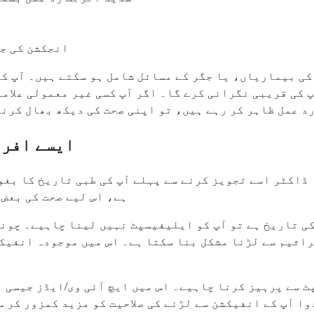
انجکشن کی جگ
 بیماریاں، یا جگر کے مسائل شامل ہو سکتے ہیں۔ آپ کا 
 کی قریبی نگرانی کرے گا۔ اگر آپ کسی غیر معمولی علاما
رد عمل ظاہر کر رہے ہیں، تو اپنی صحت کی دیکھ بھال کرن
ایسے افرا
 ڈاکٹر اسے تجویز کرنے سے پہلے آپ کی طبی تاریخ کا بغو
ہے، اس لیے صحت کی بعض
ی تاریخ ہے تو آپ کو ایلیفیسپٹ نہیں لینا چاہیے۔ چونک
راثیم سے لڑنا مشکل بنا سکتا ہے۔ اس میں موجودہ انفیک
 سے پرہیز کرنا چاہیے۔ اس میں ایچ آئی وی/ایڈز جیسی 
وا آپ کے انفیکشن سے لڑنے کی صلاحیت کو مزید کمزور کر 