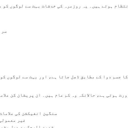
نتظام ہوتے ہیں۔ یہ روزمرہ کی خدشات بہت سے لوگوں کو م
ا
سر 
ع
ا جسم دوا کے مطابق ڈھل جاتا ہے، اور بہت سے لوگوں کو 
رت ہوتی ہے، حالانکہ وہ کم عام ہیں۔ ان پریشان کن علام
سنگین انفیکشن کی علامات 
غیر معمولی 
شدید الرجک رد عمل بشمو