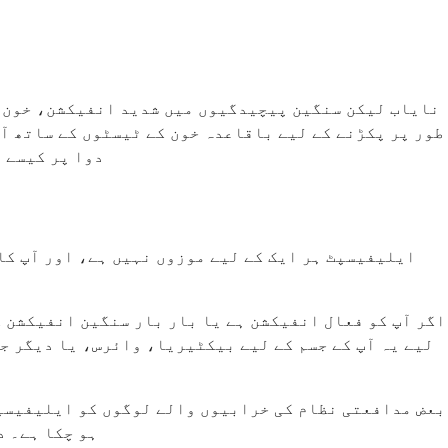
نایاب لیکن سنگین پیچیدگیوں میں شدید انفیکشن، خون کی
طور پر پکڑنے کے لیے باقاعدہ خون کے ٹیسٹوں کے ساتھ آپ
دوا پر کیسے 
ایلیفیسپٹ ہر ایک کے لیے موزوں نہیں ہے، اور آپ کا
اگر آپ کو فعال انفیکشن ہے یا بار بار سنگین انفیکشن ک
لیے یہ آپ کے جسم کے لیے بیکٹیریا، وائرس، یا دیگر ج
بعض مدافعتی نظام کی خرابیوں والے لوگوں کو ایلیفیسپٹ
ہو چکا ہے۔ د