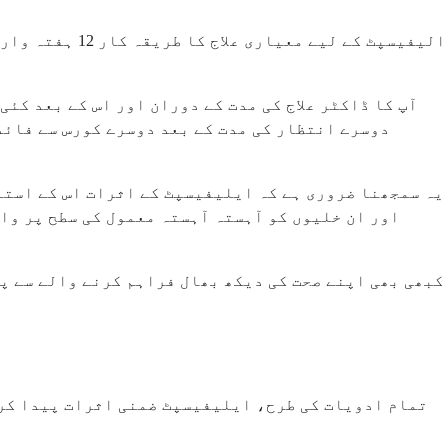
الیفیسپٹ کے ل
آپ کا ڈاکٹر علاج کی مدت کے دوران اور اس کے بعد کئی
دوسرے انتظار کی مدت کے بعد دوسرے کورس سے فائدہ
یہ سمجھنا ضروری ہے کہ ایلیفیسپٹ کے اثرات اس کے استعم
اور ان خلیوں کو آہستہ آہستہ معمول کی سطح پر واپ
کبھی بھی اپنے صحت کی دیکھ بھال فراہم کرنے والے سے پہ
تمام ادویات کی طرح، ایلیفیسپٹ ضمنی اثرات پیدا کر س