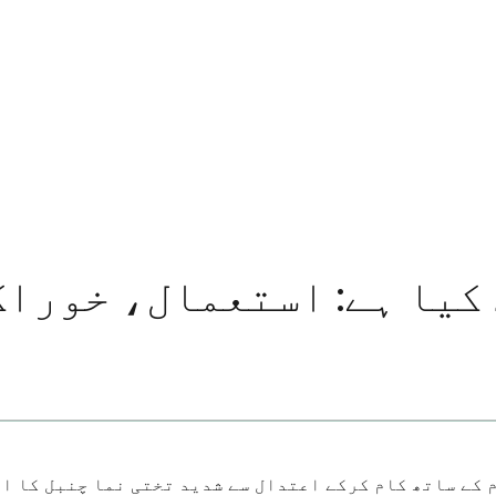
کیا ہے: استعمال، خوراک
 کے ساتھ کام کرکے اعتدال سے شدید تختی نما چنبل کا ا