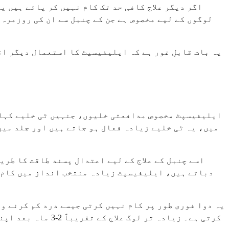
اگر دیگر علاج کافی حد تک کام نہیں کر پائے ہیں ی
لوگوں کے لیے مخصوص ہے جن کے چنبل سے ان کی روزمرہ
یہ بات قابلِ غور ہے کہ ایلیفیسپٹ کا استعمال دیگر ا
ایلیفیسپٹ مخصوص مدافعتی خلیوں، جنہیں ٹی خلیے کہا ج
میں، یہ ٹی خلیے زیادہ فعال ہو جاتے ہیں اور جلد میں
اسے چنبل کے علاج کے لیے اعتدال پسند طاقت کا طر
دباتے ہیں، ایلیفیسپٹ زیادہ منتخب انداز میں کام ک
یہ دوا فوری طور پر کام نہیں کرتی جیسے درد کم کرنے و
کرتی ہے۔ زیادہ ت