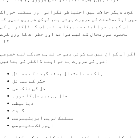
کچھ دیگر حالات میں احتیاطی نگرانی اور ممکنہ خوراک
میں ایڈجسٹمنٹ کی ضرورت ہوتی ہے، لیکن ضروری نہیں کہ
آپ کو یہ دوا لینے سے روکا جائے۔ آپ کا ڈاکٹر آپ کی
مخصوص صورتحال کے لیے فوائد اور خطرات کا وزن کرے
گا۔
اگر آپ کو ان میں سے کوئی بھی حالت ہے جس کے لیے خصوصی
غور کی ضرورت ہے تو اپنے ڈاکٹر کو بتائیں:
ہلکے سے اعتدال پسند گردے کے مسائل
جگر کے مسائل
دل کی ناکامی
حال ہی میں دل کا دورہ
ذیابیطس
گاؤٹ
سسٹمک لوپس ایریٹیموسس
ایورٹک سٹینوسس
آپ کا صحت فراہم کنندہ اس بات کا تعین کر سکتا ہے کہ