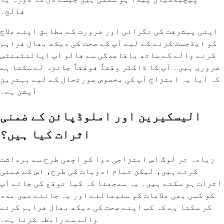
فالج۔
اپنی پیشرفت کی نگرانی اور ضرورت کے مطابق اپنے علاج
کو ایڈجسٹ کرنے کے لیے آپ کے صحت کی دیکھ بھال فراہم
کرنے والے کے ساتھ باقاعدگی سے فالو اپ اپائنٹمنٹس
ضروری ہیں۔ آپ کا ڈاکٹر وقتاً فوقتاً جائزہ لے سکتا ہے
کہ آیا یہ امتزاج آپ کی مخصوص صورتحال کے لیے بہترین
آپشن ہے۔
الیسکیرین اور املوڈپائن کے ضمنی
اثرات کیا ہیں؟
زیادہ تر لوگ اس امتزاجی دوا کو اچھی طرح سے برداشت
کرتے ہیں، لیکن تمام ادویات کی طرح، اس کے ضمنی
اثرات ہو سکتے ہیں۔ یہ سمجھنا کہ کیا توقع کی جائے آپ
کو کسی بھی علامات کو سنبھالنے اور یہ جاننے میں مدد
کر سکتا ہے کہ کب اپنے صحت کی دیکھ بھال فراہم کرنے
والے سے رابطہ کرنا ہے۔