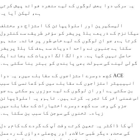
یہ مرکب دوا بعض لوگوں کے لیے منفرد فوائد پیش کرتی
ہے، لیکن آیا یہ
الیسکیرین اور املوڈیپائن کا امتزاج دو مختلف
میکانزم کے ذریعے بلڈ پریشر کو مؤثر طریقے سے کنٹرول
کرتا ہے، جو ان لوگوں کے لیے خاص طور پر فائدہ مند ہو
سکتا ہے جنہوں نے واحد ادویات سے ہدف کا بلڈ پریشر
حاصل نہیں کیا ہے۔ دو الگ الگ ادویات کے بجائے ایک
گولی لینے کی سہولت بھی پابندی کو بہتر بنا سکتی ہے۔
کچھ دوسرے امتزاجوں کے مقابلے میں، یہ دوا ACE
انہیبیٹر امتزاجوں کے مقابلے میں کم کھانسی کا سبب
بن سکتی ہے اور ان لوگوں کے لیے موزوں ہو سکتی ہے جو
اس ضمنی اثر کا تجربہ کرتے ہیں۔ تاہم، یہ املوڈیپائن
جزو کی وجہ سے کچھ دوسرے اختیارات کے مقابلے میں
زیادہ ٹخنوں کی سوجن کا سبب بن سکتا ہے۔
آپ کا ڈاکٹر یہ تعین کرتے وقت آپ کے گردے کے کام، دل
کی صحت، دیگر طبی حالات، اور پچھلی دواؤں کے ردعمل