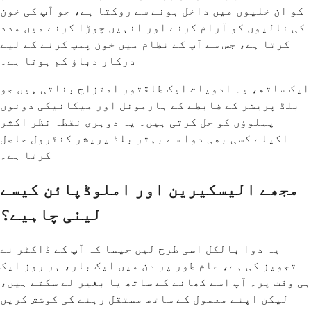
کو ان خلیوں میں داخل ہونے سے روکتا ہے، جو آپ کی خون
کی نالیوں کو آرام کرنے اور انہیں چوڑا کرنے میں مدد
کرتا ہے، جس سے آپ کے نظام میں خون پمپ کرنے کے لیے
درکار دباؤ کم ہوتا ہے۔
ایک ساتھ، یہ ادویات ایک طاقتور امتزاج بناتی ہیں جو
بلڈ پریشر کے ضابطے کے ہارمونل اور میکانیکی دونوں
پہلوؤں کو حل کرتی ہیں۔ یہ دوہری نقطہ نظر اکثر
اکیلے کسی بھی دوا سے بہتر بلڈ پریشر کنٹرول حاصل
کرتا ہے۔
مجھے الیسکیرین اور املوڈپائن کیسے
لینی چاہیے؟
یہ دوا بالکل اسی طرح لیں جیسا کہ آپ کے ڈاکٹر نے
تجویز کی ہے، عام طور پر دن میں ایک بار، ہر روز ایک
ہی وقت پر۔ آپ اسے کھانے کے ساتھ یا بغیر لے سکتے ہیں،
لیکن اپنے معمول کے ساتھ مستقل رہنے کی کوشش کریں