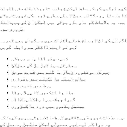
کچھ لوگوں کو کم عام لیکن زیادہ تشویشناک ضمنی اثرات
کا سامنا ہو سکتا ہے جن کے لیے طبی توجہ کی ضرورت ہوتی
ہے۔ یہ علامات کم بار بار ہوتی ہیں لیکن ان کو پہچاننا
ضروری ہے۔
اگر آپ کو ان کم عام ضمنی اثرات میں سے کوئی بھی تجربہ
ہو تو اپنے ڈاکٹر سے رابطہ کریں:
شدید چکر آنا یا بے ہوشی
بے ترتیب یا تیز دل کی دھڑکن
چہرے، ہونٹوں، زبان یا گلے میں شدید سوجن
سانس لینے یا نگلنے میں دشواری
پیٹ میں شدید درد
جلد یا آنکھوں کا پیلا ہونا
گہرا پیشاب یا ہلکا پاخانہ
مسلسل پٹھوں میں درد یا کمزوری
یہ علامات فوری طبی تشخیص کی ضمانت دیتی ہیں، کیونکہ
وہ دوا کے لیے غیر معمولی لیکن سنگین رد عمل کی