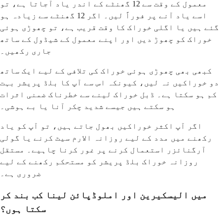
معمول کے وقت سے 12 گھنٹے کے اندر یاد آجاتا ہے، تو
اسے یاد آنے پر فوراً لیں۔ اگر 12 گھنٹے سے زیادہ ہو
گئے ہیں یا اگلی خوراک کا وقت قریب ہے، تو چھوڑی ہوئی
خوراک کو چھوڑ دیں اور اپنے معمول کے شیڈول کے ساتھ
جاری رکھیں۔
کبھی بھی چھوڑی ہوئی خوراک کی تلافی کے لیے ایک ساتھ
دو خوراکیں نہ لیں، کیونکہ اس سے آپ کا بلڈ پریشر بہت
کم ہو سکتا ہے۔ ڈبل خوراک لینے سے خطرناک ضمنی اثرات
ہو سکتے ہیں جیسے شدید چکر آنا یا بے ہوشی۔
اگر آپ اکثر خوراکیں بھول جاتے ہیں، تو آپ کو یاد
رکھنے میں مدد کے لیے روزانہ الارم سیٹ کرنے یا گولی
آرگنائزر استعمال کرنے پر غور کرنا چاہیے۔ مستقل
روزانہ خوراک بلڈ پریشر کو مستحکم رکھنے کے لیے
ضروری ہے۔
میں الیسکیرین اور املوڈپائن لینا کب بند کر
سکتا ہوں؟