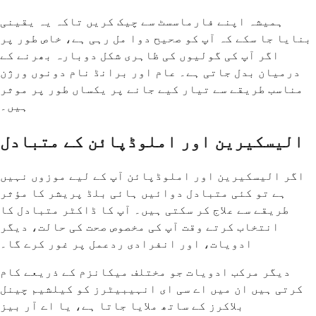
ہمیشہ اپنے فارماسسٹ سے چیک کریں تاکہ یہ یقینی
بنایا جا سکے کہ آپ کو صحیح دوا مل رہی ہے، خاص طور پر
اگر آپ کی گولیوں کی ظاہری شکل دوبارہ بھرنے کے
درمیان بدل جاتی ہے۔ عام اور برانڈ نام دونوں ورژن
مناسب طریقے سے تیار کیے جانے پر یکساں طور پر موثر
ہیں۔
الیسکیرین اور املوڈپائن کے متبادل
اگر الیسکیرین اور املوڈپائن آپ کے لیے موزوں نہیں
ہے تو کئی متبادل دوائیں ہائی بلڈ پریشر کا مؤثر
طریقے سے علاج کر سکتی ہیں۔ آپ کا ڈاکٹر متبادل کا
انتخاب کرتے وقت آپ کی مخصوص صحت کی حالت، دیگر
ادویات، اور انفرادی ردعمل پر غور کرے گا۔
دیگر مرکب ادویات جو مختلف میکانزم کے ذریعے کام
کرتی ہیں ان میں اے سی ای انہیبیٹرز کو کیلشیم چینل
بلاکرز کے ساتھ ملایا جاتا ہے، یا اے آر بیز