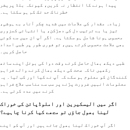
پیدا ہونے کا انتظار نہ کریں، کیونکہ بلڈ پریشر
خطرناک حد تک کم ہو سکتا ہے۔
زیادہ مقدار کی علامات میں شدید چکر آنا، بے ہوشی،
تیز یا بے ترتیب دل کی دھڑکن، یا انتہائی کمزوری
محسوس ہونا شامل ہو سکتا ہے۔ اگر آپ ان میں سے کوئی
بھی علامت محسوس کرتے ہیں، تو فوری طور پر طبی امداد
حاصل کریں۔
طبی دیکھ بھال حاصل کرتے وقت دوا کی بوتل اپنے ساتھ
رکھیں تاکہ صحت کی دیکھ بھال کرنے والے فراہم
کنندگان کو معلوم ہو سکے کہ آپ نے کیا اور کب لیا۔ یہ
معلومات انہیں ضرورت پڑنے پر سب سے مناسب علاج فراہم
کرنے میں مدد کرتی ہے۔
اگر میں الیسکیرین اور املوڈپائن کی خوراک
لینا بھول جاؤں تو مجھے کیا کرنا چاہیے؟
اگر آپ خوراک لینا بھول جاتے ہیں اور آپ کو اپنے