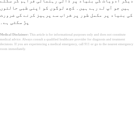
دیگر ادویات کی بنیاد پر ذاتی رہنمائی فراہم کر سکتے
ہیں جو آپ لے رہے ہیں۔ کچھ لوگوں کو اپنی طبی حالتوں
کی بنیاد پر مکمل طور پر شراب سے پرہیز کرنے کی ضرورت
پڑ سکتی ہے۔
Medical Disclaimer:
This article is for informational purposes only and does not constitute
medical advice. Always consult a qualified healthcare provider for diagnosis and treatment
decisions. If you are experiencing a medical emergency, call 911 or go to the nearest emergency
room immediately.