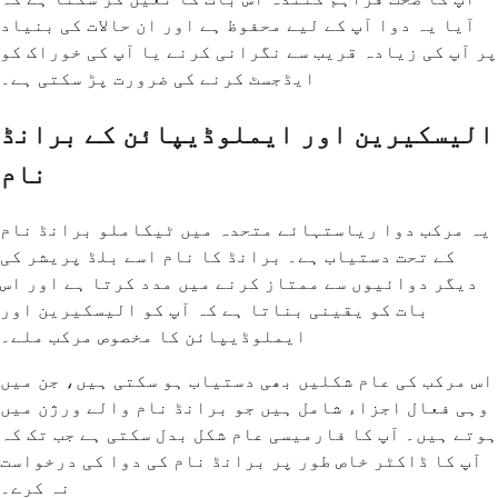
آیا یہ دوا آپ کے لیے محفوظ ہے اور ان حالات کی بنیاد
پر آپ کی زیادہ قریب سے نگرانی کرنے یا آپ کی خوراک کو
ایڈجسٹ کرنے کی ضرورت پڑ سکتی ہے۔
الیسکیرین اور ایملوڈیپائن کے برانڈ
نام
یہ مرکب دوا ریاستہائے متحدہ میں ٹیکاملو برانڈ نام
کے تحت دستیاب ہے۔ برانڈ کا نام اسے بلڈ پریشر کی
دیگر دوائیوں سے ممتاز کرنے میں مدد کرتا ہے اور اس
بات کو یقینی بناتا ہے کہ آپ کو الیسکیرین اور
ایملوڈیپائن کا مخصوص مرکب ملے۔
اس مرکب کی عام شکلیں بھی دستیاب ہو سکتی ہیں، جن میں
وہی فعال اجزاء شامل ہیں جو برانڈ نام والے ورژن میں
ہوتے ہیں۔ آپ کا فارمیسی عام شکل بدل سکتی ہے جب تک کہ
آپ کا ڈاکٹر خاص طور پر برانڈ نام کی دوا کی درخواست
نہ کرے۔