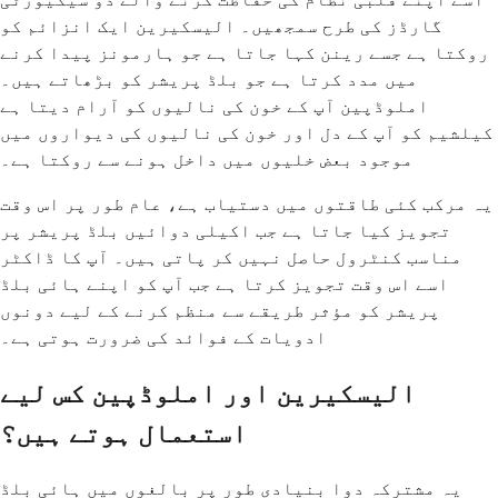
گارڈز کی طرح سمجھیں۔ الیسکیرین ایک انزائم کو
روکتا ہے جسے رینن کہا جاتا ہے جو ہارمونز پیدا کرنے
میں مدد کرتا ہے جو بلڈ پریشر کو بڑھاتے ہیں۔
املوڈپین آپ کے خون کی نالیوں کو آرام دیتا ہے
کیلشیم کو آپ کے دل اور خون کی نالیوں کی دیواروں میں
موجود بعض خلیوں میں داخل ہونے سے روکتا ہے۔
یہ مرکب کئی طاقتوں میں دستیاب ہے، عام طور پر اس وقت
تجویز کیا جاتا ہے جب اکیلی دوائیں بلڈ پریشر پر
مناسب کنٹرول حاصل نہیں کر پاتی ہیں۔ آپ کا ڈاکٹر
اسے اس وقت تجویز کرتا ہے جب آپ کو اپنے ہائی بلڈ
پریشر کو مؤثر طریقے سے منظم کرنے کے لیے دونوں
ادویات کے فوائد کی ضرورت ہوتی ہے۔
الیسکیرین اور املوڈپین کس لیے
استعمال ہوتے ہیں؟
یہ مشترکہ دوا بنیادی طور پر بالغوں میں ہائی بلڈ