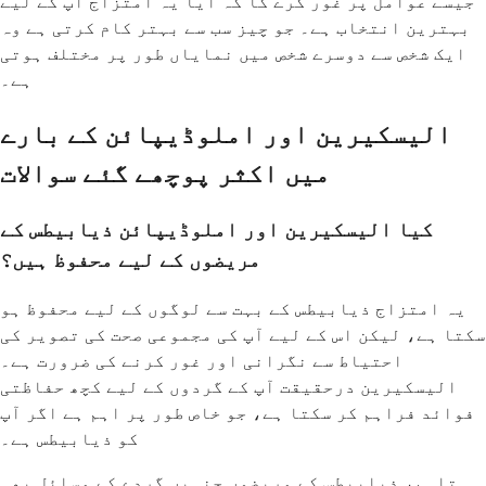
جیسے عوامل پر غور کرے گا کہ آیا یہ امتزاج آپ کے لیے
بہترین انتخاب ہے۔ جو چیز سب سے بہتر کام کرتی ہے وہ
ایک شخص سے دوسرے شخص میں نمایاں طور پر مختلف ہوتی
ہے۔
الیسکیرین اور املوڈیپائن کے بارے
میں اکثر پوچھے گئے سوالات
کیا الیسکیرین اور املوڈیپائن ذیابیطس کے
مریضوں کے لیے محفوظ ہیں؟
یہ امتزاج ذیابیطس کے بہت سے لوگوں کے لیے محفوظ ہو
سکتا ہے، لیکن اس کے لیے آپ کی مجموعی صحت کی تصویر کی
احتیاط سے نگرانی اور غور کرنے کی ضرورت ہے۔
الیسکیرین درحقیقت آپ کے گردوں کے لیے کچھ حفاظتی
فوائد فراہم کر سکتا ہے، جو خاص طور پر اہم ہے اگر آپ
کو ذیابیطس ہے۔
تاہم، ذیابیطس کے مریضوں جنہیں گردے کے مسائل بھی