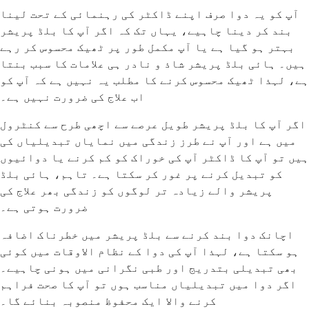
آپ کو یہ دوا صرف اپنے ڈاکٹر کی رہنمائی کے تحت لینا
بند کر دینا چاہیے، یہاں تک کہ اگر آپ کا بلڈ پریشر
بہتر ہو گیا ہے یا آپ مکمل طور پر ٹھیک محسوس کر رہے
ہیں۔ ہائی بلڈ پریشر شاذ و نادر ہی علامات کا سبب بنتا
ہے، لہذا ٹھیک محسوس کرنے کا مطلب یہ نہیں ہے کہ آپ کو
اب علاج کی ضرورت نہیں ہے۔
اگر آپ کا بلڈ پریشر طویل عرصے سے اچھی طرح سے کنٹرول
میں ہے اور آپ نے طرز زندگی میں نمایاں تبدیلیاں کی
ہیں تو آپ کا ڈاکٹر آپ کی خوراک کو کم کرنے یا دوائیوں
کو تبدیل کرنے پر غور کر سکتا ہے۔ تاہم، ہائی بلڈ
پریشر والے زیادہ تر لوگوں کو زندگی بھر علاج کی
ضرورت ہوتی ہے۔
اچانک دوا بند کرنے سے بلڈ پریشر میں خطرناک اضافہ
ہو سکتا ہے، لہذا آپ کی دوا کے نظام الاوقات میں کوئی
بھی تبدیلی بتدریج اور طبی نگرانی میں ہونی چاہیے۔
اگر دوا میں تبدیلیاں مناسب ہوں تو آپ کا صحت فراہم
کرنے والا ایک محفوظ منصوبہ بنائے گا۔