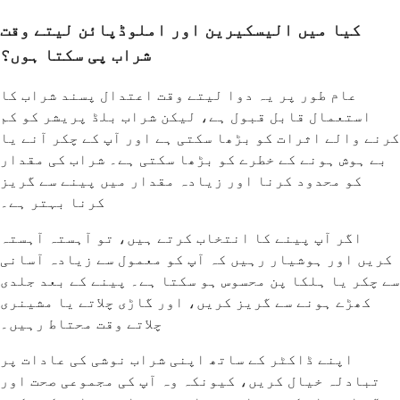
کیا میں الیسکیرین اور املوڈپائن لیتے وقت
شراب پی سکتا ہوں؟
عام طور پر یہ دوا لیتے وقت اعتدال پسند شراب کا
استعمال قابل قبول ہے، لیکن شراب بلڈ پریشر کو کم
کرنے والے اثرات کو بڑھا سکتی ہے اور آپ کے چکر آنے یا
بے ہوش ہونے کے خطرے کو بڑھا سکتی ہے۔ شراب کی مقدار
کو محدود کرنا اور زیادہ مقدار میں پینے سے گریز
کرنا بہتر ہے۔
اگر آپ پینے کا انتخاب کرتے ہیں، تو آہستہ آہستہ
کریں اور ہوشیار رہیں کہ آپ کو معمول سے زیادہ آسانی
سے چکر یا ہلکا پن محسوس ہو سکتا ہے۔ پینے کے بعد جلدی
کھڑے ہونے سے گریز کریں، اور گاڑی چلاتے یا مشینری
چلاتے وقت محتاط رہیں۔
اپنے ڈاکٹر کے ساتھ اپنی شراب نوشی کی عادات پر
تبادلہ خیال کریں، کیونکہ وہ آپ کی مجموعی صحت اور