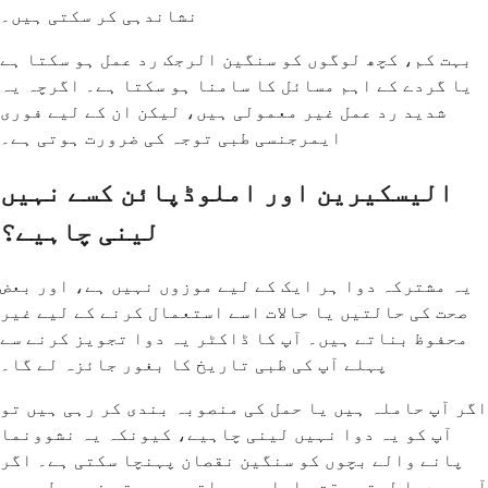
نشاندہی کر سکتی ہیں۔
بہت کم، کچھ لوگوں کو سنگین الرجک رد عمل ہو سکتا ہے
یا گردے کے اہم مسائل کا سامنا ہو سکتا ہے۔ اگرچہ یہ
شدید رد عمل غیر معمولی ہیں، لیکن ان کے لیے فوری
ایمرجنسی طبی توجہ کی ضرورت ہوتی ہے۔
الیسکیرین اور املوڈپائن کسے نہیں
لینی چاہیے؟
یہ مشترکہ دوا ہر ایک کے لیے موزوں نہیں ہے، اور بعض
صحت کی حالتیں یا حالات اسے استعمال کرنے کے لیے غیر
محفوظ بناتے ہیں۔ آپ کا ڈاکٹر یہ دوا تجویز کرنے سے
پہلے آپ کی طبی تاریخ کا بغور جائزہ لے گا۔
اگر آپ حاملہ ہیں یا حمل کی منصوبہ بندی کر رہی ہیں تو
آپ کو یہ دوا نہیں لینی چاہیے، کیونکہ یہ نشوونما
پانے والے بچوں کو سنگین نقصان پہنچا سکتی ہے۔ اگر
آپ یہ دوا لیتے وقت حاملہ ہو جاتی ہیں، تو فوری طور پر