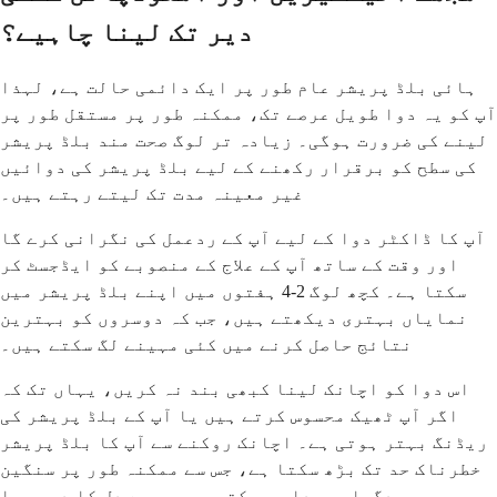
دیر تک لینا چاہیے؟
ہائی بلڈ پریشر عام طور پر ایک دائمی حالت ہے، لہذا
آپ کو یہ دوا طویل عرصے تک، ممکنہ طور پر مستقل طور پر
لینے کی ضرورت ہوگی۔ زیادہ تر لوگ صحت مند بلڈ پریشر
کی سطح کو برقرار رکھنے کے لیے بلڈ پریشر کی دوائیں
غیر معینہ مدت تک لیتے رہتے ہیں۔
آپ کا ڈاکٹر دوا کے لیے آپ کے ردعمل کی نگرانی کرے گا
اور وقت کے ساتھ آپ کے علاج کے منصوبے کو ایڈجسٹ کر
سکتا ہے۔ کچھ لوگ 2-4 ہفتوں میں اپنے بلڈ پریشر میں
نمایاں بہتری دیکھتے ہیں، جب کہ دوسروں کو بہترین
نتائج حاصل کرنے میں کئی مہینے لگ سکتے ہیں۔
اس دوا کو اچانک لینا کبھی بند نہ کریں، یہاں تک کہ
اگر آپ ٹھیک محسوس کرتے ہیں یا آپ کے بلڈ پریشر کی
ریڈنگ بہتر ہوتی ہے۔ اچانک روکنے سے آپ کا بلڈ پریشر
خطرناک حد تک بڑھ سکتا ہے، جس سے ممکنہ طور پر سنگین
پیچیدگیاں پیدا ہو سکتی ہیں جیسے دل کا دورہ یا