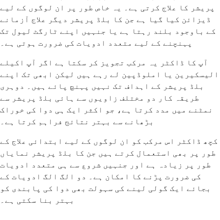
پریشر کا علاج کرتی ہے۔ یہ خاص طور پر ان لوگوں کے لیے
ڈیزائن کیا گیا ہے جن کا بلڈ پریشر دیگر علاج آزمانے
کے باوجود بلند رہتا ہے یا جنہیں اپنے ٹارگٹ لیول تک
پہنچنے کے لیے متعدد ادویات کی ضرورت ہوتی ہے۔
آپ کا ڈاکٹر یہ مرکب تجویز کر سکتا ہے اگر آپ اکیلے
الیسکیرین یا املوڈپین لے رہے ہیں لیکن ابھی تک اپنے
بلڈ پریشر کے اہداف تک نہیں پہنچ پائے ہیں۔ دوہری
طریقہ کار دو مختلف زاویوں سے ہائی بلڈ پریشر سے
نمٹنے میں مدد کرتا ہے، جو اکثر ایک ہی دوا کی خوراک
بڑھانے سے بہتر نتائج فراہم کرتا ہے۔
کچھ ڈاکٹر اس مرکب کو ان لوگوں کے لیے ابتدائی علاج کے
طور پر بھی استعمال کرتے ہیں جن کا بلڈ پریشر نمایاں
طور پر زیادہ ہے اور جنہیں شروع سے ہی متعدد ادویات
کی ضرورت پڑنے کا امکان ہے۔ دو الگ الگ ادویات کے
بجائے ایک گولی لینے کی سہولت بھی دوا کی پابندی کو
بہتر بنا سکتی ہے۔