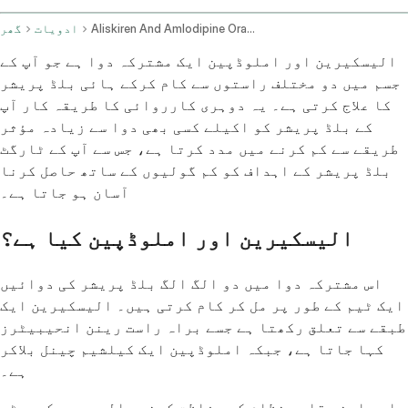
Aliskiren And Amlodipine Oral Route
ادویات
گھر
الیسکیرین اور املوڈپین ایک مشترکہ دوا ہے جو آپ کے
جسم میں دو مختلف راستوں سے کام کرکے ہائی بلڈ پریشر
کا علاج کرتی ہے۔ یہ دوہری کارروائی کا طریقہ کار آپ
کے بلڈ پریشر کو اکیلے کسی بھی دوا سے زیادہ مؤثر
طریقے سے کم کرنے میں مدد کرتا ہے، جس سے آپ کے ٹارگٹ
بلڈ پریشر کے اہداف کو کم گولیوں کے ساتھ حاصل کرنا
آسان ہو جاتا ہے۔
الیسکیرین اور املوڈپین کیا ہے؟
اس مشترکہ دوا میں دو الگ الگ بلڈ پریشر کی دوائیں
ایک ٹیم کے طور پر مل کر کام کرتی ہیں۔ الیسکیرین ایک
طبقے سے تعلق رکھتا ہے جسے براہ راست رینن انحیبیٹرز
کہا جاتا ہے، جبکہ املوڈپین ایک کیلشیم چینل بلاکر
ہے۔
اسے اپنے قلبی نظام کی حفاظت کرنے والے دو سیکیورٹی