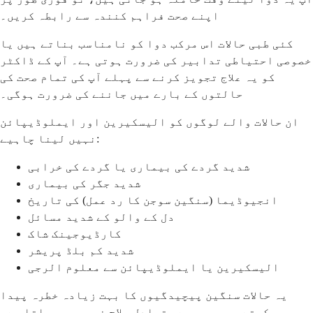
اپنے صحت فراہم کنندہ سے رابطہ کریں۔
کئی طبی حالات اس مرکب دوا کو نامناسب بناتے ہیں یا
خصوصی احتیاطی تدابیر کی ضرورت ہوتی ہے۔ آپ کے ڈاکٹر
کو یہ علاج تجویز کرنے سے پہلے آپ کی تمام صحت کی
حالتوں کے بارے میں جاننے کی ضرورت ہوگی۔
ان حالات والے لوگوں کو الیسکیرین اور ایملوڈیپائن
نہیں لینا چاہیے:
شدید گردے کی بیماری یا گردے کی خرابی
شدید جگر کی بیماری
انجیوڈیما (سنگین سوجن کا رد عمل) کی تاریخ
دل کے والو کے شدید مسائل
کارڈیوجینک شاک
شدید کم بلڈ پریشر
الیسکیرین یا ایملوڈیپائن سے معلوم الرجی
یہ حالات سنگین پیچیدگیوں کا بہت زیادہ خطرہ پیدا
کرتے ہیں، جس سے متبادل علاج ضروری ہو جاتا ہے۔