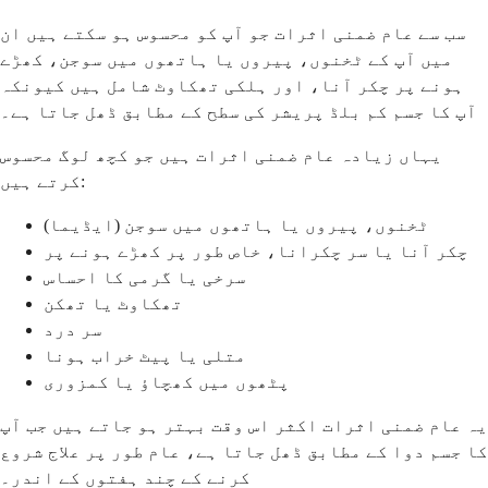
سب سے عام ضمنی اثرات جو آپ کو محسوس ہو سکتے ہیں ان
میں آپ کے ٹخنوں، پیروں یا ہاتھوں میں سوجن، کھڑے
ہونے پر چکر آنا، اور ہلکی تھکاوٹ شامل ہیں کیونکہ
آپ کا جسم کم بلڈ پریشر کی سطح کے مطابق ڈھل جاتا ہے۔
یہاں زیادہ عام ضمنی اثرات ہیں جو کچھ لوگ محسوس
کرتے ہیں:
ٹخنوں، پیروں یا ہاتھوں میں سوجن (ایڈیما)
چکر آنا یا سر چکرانا، خاص طور پر کھڑے ہونے پر
سرخی یا گرمی کا احساس
تھکاوٹ یا تھکن
سر درد
متلی یا پیٹ خراب ہونا
پٹھوں میں کھچاؤ یا کمزوری
یہ عام ضمنی اثرات اکثر اس وقت بہتر ہو جاتے ہیں جب آپ
کا جسم دوا کے مطابق ڈھل جاتا ہے، عام طور پر علاج شروع
کرنے کے چند ہفتوں کے اندر۔