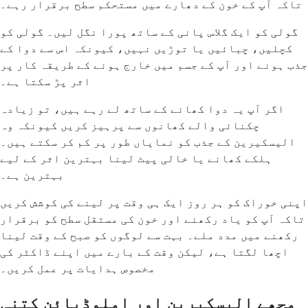
تاکہ آپ کے خون کے دھارے میں مستحکم سطح برقرار رہے۔
گولی کو ایک گلاس پانی کے ساتھ پورا نگل لیں۔ گولی کو
کچلیں، چبائیں یا توڑیں نہیں، کیونکہ اس سے دوا کے
جذب ہونے اور آپ کے جسم میں خارج ہونے کے طریقہ کار پر
اثر پڑ سکتا ہے۔
اگر آپ یہ دوا کھانے کے ساتھ لے رہے ہیں، تو زیادہ
چکنائی والے کھانوں سے پرہیز کریں کیونکہ وہ
الیسکیرین کے جذب کو نمایاں طور پر کم کر سکتے ہیں۔
ہلکے کھانے یا خالی پیٹ لینا بہترین اثر کے لیے
بہترین ہے۔
اپنی خوراک کو ہر روز ایک ہی وقت پر لینے کی کوشش کریں
تاکہ آپ کو یاد رکھنے اور خون کی مستقل سطح کو برقرار
رکھنے میں مدد ملے۔ بہت سے لوگوں کو صبح کے وقت لینا
اچھا لگتا ہے، لیکن وقت کے بارے میں اپنے ڈاکٹر کی
مخصوص ہدایات پر عمل کریں۔
مجھے الیسکیرین اور املوڈپائن کتنی