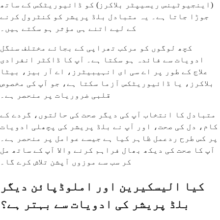
(اینجیوٹینس ریسیپٹر بلاکرز) کو ڈائیوریٹکس کے ساتھ
جوڑا جاتا ہے۔ یہ متبادل بلڈ پریشر کو کنٹرول کرنے
کے لیے اتنے ہی مؤثر ہو سکتے ہیں۔
کچھ لوگوں کو مرکب تھراپی کے بجائے مختلف سنگل
ادویات سے فائدہ ہو سکتا ہے۔ آپ کا ڈاکٹر انفرادی
علاج کے طور پر اے سی ای انہیبیٹرز، اے آر بیز، بیٹا
بلاکرز، یا ڈائیوریٹکس آزما سکتا ہے، جو آپ کی مخصوص
قلبی ضروریات پر منحصر ہے۔
متبادل کا انتخاب آپ کی دیگر صحت کی حالتوں، گردے کے
کام، دل کی صحت، اور آپ نے بلڈ پریشر کی پچھلی ادویات
پر کس طرح ردعمل ظاہر کیا ہے جیسے عوامل پر منحصر ہے۔
آپ کا صحت کی دیکھ بھال فراہم کرنے والا آپ کے ساتھ مل
کر سب سے موزوں آپشن تلاش کرے گا۔
کیا الیسکیرین اور املوڈپائن دیگر
بلڈ پریشر کی ادویات سے بہتر ہے؟