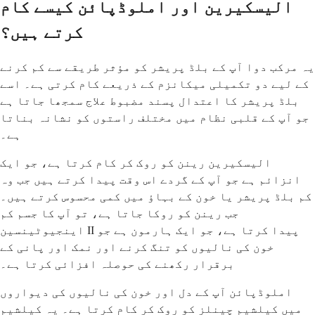
الیسکیرین اور املوڈپائن کیسے کام
کرتے ہیں؟
یہ مرکب دوا آپ کے بلڈ پریشر کو مؤثر طریقے سے کم کرنے
کے لیے دو تکمیلی میکانزم کے ذریعے کام کرتی ہے۔ اسے
بلڈ پریشر کا اعتدال پسند مضبوط علاج سمجھا جاتا ہے
جو آپ کے قلبی نظام میں مختلف راستوں کو نشانہ بناتا
ہے۔
الیسکیرین رینن کو روک کر کام کرتا ہے، جو ایک
انزائم ہے جو آپ کے گردے اس وقت پیدا کرتے ہیں جب وہ
کم بلڈ پریشر یا خون کے بہاؤ میں کمی محسوس کرتے ہیں۔
جب رینن کو روکا جاتا ہے، تو آپ کا جسم کم
اینجیوٹینسین II پیدا کرتا ہے، جو ایک ہارمون ہے جو
خون کی نالیوں کو تنگ کرنے اور نمک اور پانی کے
برقرار رکھنے کی حوصلہ افزائی کرتا ہے۔
املوڈپائن آپ کے دل اور خون کی نالیوں کی دیواروں
میں کیلشیم چینلز کو روک کر کام کرتا ہے۔ یہ کیلشیم