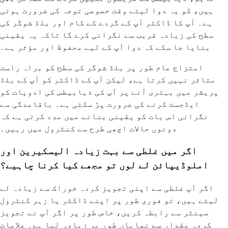
ہیں، کو یہ دوا لیتے وقت خصوصی توجہ کی ضرورت ہوتی
ہے۔ آپ کا ڈاکٹر آپ کے گردے کے کام اور بلڈ شوگر کی
سطح کی زیادہ قریب سے نگرانی کرے گا تاکہ یہ یقینی
بنایا جا سکے کہ دوا آپ کے لیے محفوظ اور مؤثر ہے۔
امتزاج عام طور پر بلڈ شوگر کی سطح کو براہ راست
متاثر نہیں کرتا ہے، لیکن آپ کے ڈاکٹر کو آپ کے بلڈ
پریشر میں بہتری آنے پر آپ کی ذیابیطس کی ادویات کو
ایڈجسٹ کرنے کی ضرورت پڑ سکتی ہے۔ باقاعدگی سے
نگرانی اس بات کو یقینی بنانے میں مدد کرتی ہے کہ
دونوں حالات اچھی طرح سے کنٹرول میں رہیں۔
اگر میں غلطی سے بہت زیادہ الیسکیرین اور
املوڈیپائن لے لوں تو مجھے کیا کرنا چاہیے؟
اگر آپ غلطی سے اپنی تجویز کردہ خوراک سے زیادہ لے
لیتے ہیں، تو فوری طور پر اپنے ڈاکٹر یا زہر کنٹرول
سینٹر سے رابطہ کریں، خاص طور پر اگر آپ نے تجویز
کردہ مقدار سے نمایاں طور پر زیادہ لیا ہے۔ علامات