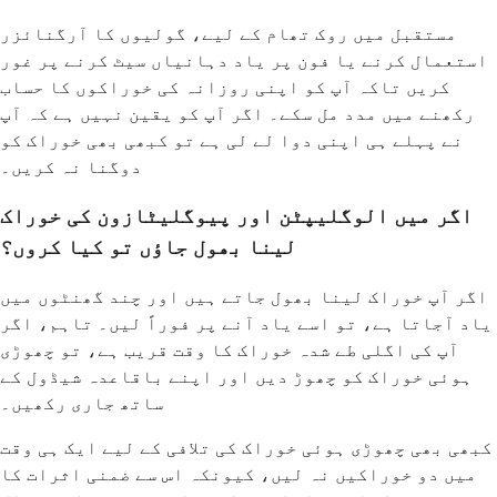
مستقبل میں روک تھام کے لیے، گولیوں کا آرگنائزر
استعمال کرنے یا فون پر یاد دہانیاں سیٹ کرنے پر غور
کریں تاکہ آپ کو اپنی روزانہ کی خوراکوں کا حساب
رکھنے میں مدد مل سکے۔ اگر آپ کو یقین نہیں ہے کہ آپ
نے پہلے ہی اپنی دوا لے لی ہے تو کبھی بھی خوراک کو
دوگنا نہ کریں۔
اگر میں الوگلیپٹن اور پیوگلیٹازون کی خوراک
لینا بھول جاؤں تو کیا کروں؟
اگر آپ خوراک لینا بھول جاتے ہیں اور چند گھنٹوں میں
یاد آجاتا ہے، تو اسے یاد آنے پر فوراً لیں۔ تاہم، اگر
آپ کی اگلی طے شدہ خوراک کا وقت قریب ہے، تو چھوڑی
ہوئی خوراک کو چھوڑ دیں اور اپنے باقاعدہ شیڈول کے
ساتھ جاری رکھیں۔
کبھی بھی چھوڑی ہوئی خوراک کی تلافی کے لیے ایک ہی وقت
میں دو خوراکیں نہ لیں، کیونکہ اس سے ضمنی اثرات کا