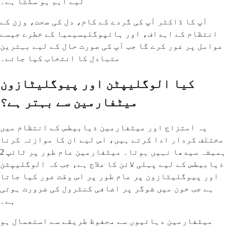
لیے اہم ہو سکتا ہے۔
آپ کا ڈاکٹر آپ کی گردے کے کام، دل کی صحت، وزن کے
انتظام کے اہداف، اور ہائپوگلیسیمیا کے خطرے جیسے
عوامل پر غور کرے گا جب آپ کی صورت حال کے لیے بہترین
متبادل کا انتخاب کیا جائے۔
کیا الوگلیپٹن اور پیوگلیٹازون
میٹفارمین سے بہتر ہے؟
یہ امتزاج اور میٹفارمین ذیابیطس کے انتظام میں
مختلف کردار ادا کرتے ہیں، اس لیے ان کا موازنہ کرنا
ہمیشہ سیدھا نہیں ہوتا۔ میٹفارمین عام طور پر ٹائپ 2
ذیابیطس کے لیے پہلی لائن کا علاج ہے، جب کہ الوگلیپٹن
اور پیوگلیٹازون پر عام طور پر اس وقت غور کیا جاتا
ہے جب خون میں شوگر پر اضافی کنٹرول کی ضرورت ہوتی
ہے۔
میٹفارمین دہائیوں سے محفوظ طریقے سے استعمال ہو