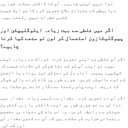
دوا نہیں لینی چاہیے۔ آپ کا ڈاکٹر ممکنہ طور پر
ذیابیطس کے متبادل علاج تجویز کرے گا جو ایک جیسے
قلبی خطرات نہیں رکھتے ہیں۔
اگر میں غلطی سے بہت زیادہ ایلوگلیپٹن اور
پیوگلیٹازون استعمال کر لوں تو مجھے کیا کرنا
چاہیے؟
اگر آپ غلطی سے اپنی تجویز کردہ خوراک سے زیادہ لیتے
ہیں، تو اپنے آپ کو کم بلڈ شوگر کی علامات جیسے کہ
کپکپی، پسینہ آنا، دل کی دھڑکن تیز ہونا، یا الجھن
کے لیے مانیٹر کریں۔ فوری طور پر کام کرنے والی شوگر
کا ذریعہ اپنے پاس رکھنا مددگار ثابت ہو سکتا ہے۔
اگر آپ نے تجویز کردہ مقدار سے کہیں زیادہ مقدار میں
دوا لی ہے تو فوری طور پر اپنے ڈاکٹر یا زہر کنٹرول
سینٹر سے رابطہ کریں۔ وہ اس بات کی بنیاد پر مخصوص
رہنمائی فراہم کر سکتے ہیں کہ آپ نے کتنی مقدار لی
اور کب لی۔