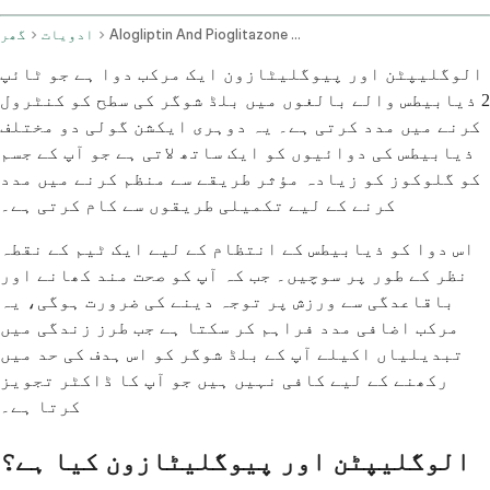
Alogliptin And Pioglitazone Oral Route
ادویات
گھر
الوگلیپٹن اور پیوگلیٹازون ایک مرکب دوا ہے جو ٹائپ
2 ذیابیطس والے بالغوں میں بلڈ شوگر کی سطح کو کنٹرول
کرنے میں مدد کرتی ہے۔ یہ دوہری ایکشن گولی دو مختلف
ذیابیطس کی دوائیوں کو ایک ساتھ لاتی ہے جو آپ کے جسم
کو گلوکوز کو زیادہ مؤثر طریقے سے منظم کرنے میں مدد
کرنے کے لیے تکمیلی طریقوں سے کام کرتی ہے۔
اس دوا کو ذیابیطس کے انتظام کے لیے ایک ٹیم کے نقطہ
نظر کے طور پر سوچیں۔ جب کہ آپ کو صحت مند کھانے اور
باقاعدگی سے ورزش پر توجہ دینے کی ضرورت ہوگی، یہ
مرکب اضافی مدد فراہم کر سکتا ہے جب طرز زندگی میں
تبدیلیاں اکیلے آپ کے بلڈ شوگر کو اس ہدف کی حد میں
رکھنے کے لیے کافی نہیں ہیں جو آپ کا ڈاکٹر تجویز
کرتا ہے۔
الوگلیپٹن اور پیوگلیٹازون کیا ہے؟