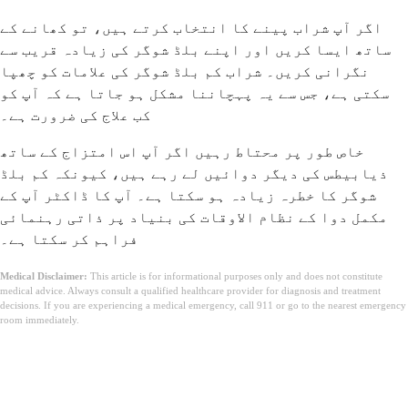
اگر آپ شراب پینے کا انتخاب کرتے ہیں، تو کھانے کے
ساتھ ایسا کریں اور اپنے بلڈ شوگر کی زیادہ قریب سے
نگرانی کریں۔ شراب کم بلڈ شوگر کی علامات کو چھپا
سکتی ہے، جس سے یہ پہچاننا مشکل ہو جاتا ہے کہ آپ کو
کب علاج کی ضرورت ہے۔
خاص طور پر محتاط رہیں اگر آپ اس امتزاج کے ساتھ
ذیابیطس کی دیگر دوائیں لے رہے ہیں، کیونکہ کم بلڈ
شوگر کا خطرہ زیادہ ہو سکتا ہے۔ آپ کا ڈاکٹر آپ کے
مکمل دوا کے نظام الاوقات کی بنیاد پر ذاتی رہنمائی
فراہم کر سکتا ہے۔
Medical Disclaimer:
This article is for informational purposes only and does not constitute
medical advice. Always consult a qualified healthcare provider for diagnosis and treatment
decisions. If you are experiencing a medical emergency, call 911 or go to the nearest emergency
room immediately.