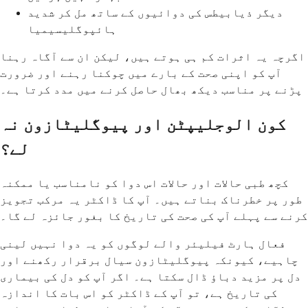
دیگر ذیابیطس کی دوائیوں کے ساتھ مل کر شدید
ہائپوگلیسیمیا
اگرچہ یہ اثرات کم ہی ہوتے ہیں، لیکن ان سے آگاہ رہنا
آپ کو اپنی صحت کے بارے میں چوکنا رہنے اور ضرورت
پڑنے پر مناسب دیکھ بھال حاصل کرنے میں مدد کرتا ہے۔
کون الوجلیپٹن اور پیوگلیٹازون نہ
لے؟
کچھ طبی حالات اور حالات اس دوا کو نامناسب یا ممکنہ
طور پر خطرناک بناتے ہیں۔ آپ کا ڈاکٹر یہ مرکب تجویز
کرنے سے پہلے آپ کی صحت کی تاریخ کا بغور جائزہ لے گا۔
فعال ہارٹ فیلیئر والے لوگوں کو یہ دوا نہیں لینی
چاہیے، کیونکہ پیوگلیٹازون سیال برقرار رکھنے اور
دل پر مزید دباؤ ڈال سکتا ہے۔ اگر آپ کو دل کی بیماری
کی تاریخ ہے، تو آپ کے ڈاکٹر کو اس بات کا اندازہ