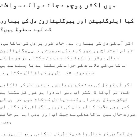
میں اکثر پوچھے جانے والے سوالات
کیا ایلوگلیپٹن اور پیوگلیٹازون دل کی بیماری
کے لیے محفوظ ہیں؟
اگر آپ کو دل کی بیماری ہے، خاص طور پر دل کی ناکامی،
تو اس امتزاج پر غور کرنے کی ضرورت ہے۔ پیوگلیٹازون
سیال برقرار رکھنے کا سبب بن سکتا ہے، جو دل کی
ناکامی کی علامات کو خراب کر سکتا ہے یا پہلے سے ہی
سمجھوتہ شدہ دل پر دباؤ ڈال سکتا ہے۔
اگر آپ کو دل کی مستحکم بیماری ہے بغیر دل کی ناکامی
کے، تو آپ کا ڈاکٹر اب بھی اس دوا پر غور کر سکتا ہے
لیکن سیال برقرار رکھنے یا دل کے کام میں خرابی کی
کسی بھی علامت کے لیے آپ کی قریبی نگرانی کرے گا۔ اس
صورت حال میں باقاعدگی سے چیک اپ اور بھی اہم ہو جاتے
ہیں۔
جن لوگوں کو فعال یا شدید دل کی ناکامی ہے، انہیں یہ