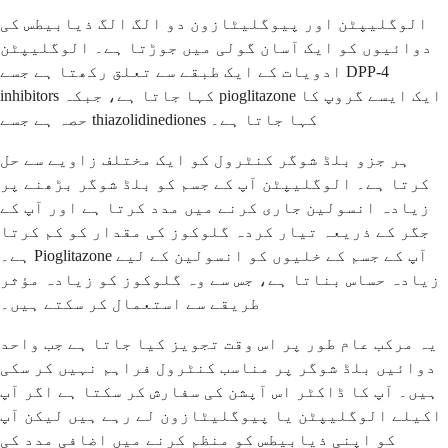
الوگلیپٹن اور پیوگلیٹازون دو الگ الگ ذیابیطس کی
دوائیوں کو ایک آسان گولی میں جوڑتا ہے۔ الوگلیپٹن
ادویات کے ایک طبقے سے تعلق رکھتا ہے جسے DPP-4
inhibitors کہا جاتا ہے، جبکہ pioglitazone ایک ایسے گروپ کا
حصہ ہے جسے thiazolidinediones کہا جاتا ہے۔
ہر جزو بلڈ شوگر کنٹرول کو ایک مختلف زاویے سے حل
کرتا ہے۔ الوگلیپٹن آپ کے جسم کو بلڈ شوگر بڑھنے پر
زیادہ انسولین جاری کرنے میں مدد کرتا ہے اور آپ کے
جگر کے ذریعہ تیار کردہ گلوکوز کی مقدار کو کم کرتا
ہے۔ Pioglitazone آپ کے جسم کے خلیوں کو انسولین کے لیے
زیادہ حساس بناتا ہے، جس سے وہ گلوکوز کو زیادہ مؤثر
طریقے سے استعمال کر سکتے ہیں۔
یہ مرکب عام طور پر اس وقت تجویز کیا جاتا ہے جب واحد
دوائیں بلڈ شوگر پر مناسب کنٹرول فراہم نہیں کر سکی
ہیں۔ آپ کا ڈاکٹر اس آپشن کی سفارش کر سکتا ہے اگر آپ
اکیلے الوگلیپٹن یا پیوگلیٹازون لے رہے ہیں لیکن آپ
کو اپنی ذیابیطس کو منظم کرنے میں اضافی مدد کی