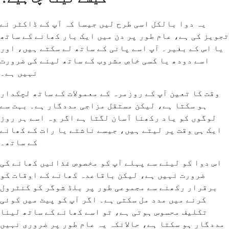
یہ دوا بالکل اسی طرح لیں جیسا کہ آپ کے ڈاکٹر نے
تجویز کی ہے، عام طور پر دن میں ایک بار کھانے کے ساتھ
یا اس کے بغیر۔ آپ اسے پانی کے ساتھ لے سکتے ہیں، اور
اسے دودھ یا کسی خاص مشروب کے ساتھ لینے کی ضرورت
نہیں ہے۔
وقت کا تعین آپ کے روزمرہ کے معمولات کے ساتھ لچکدار
ہو سکتا ہے، لیکن مستقل مزاجی مددگار ہے۔ بہت سے
لوگوں کو یاد رکھنا آسان لگتا ہے اگر وہ اسے ہر روز
ایک ہی وقت پر لیتے ہیں، جیسے ناشتے یا رات کے کھانے
کے ساتھ۔
اس دوا کو لینے سے پہلے آپ کو مخصوص غذائیں کھانے کی
ضرورت نہیں ہے، لیکن باقاعدہ کھانے کے اوقات کو
برقرار رکھنے سے مجموعی طور پر بلڈ شوگر کو کنٹرول
کرنے میں مدد مل سکتی ہے۔ اگر آپ کو پیٹ میں کوئی
تکلیف محسوس ہوتی ہے، تو اسے کھانے کے ساتھ لینا
مددگار ہو سکتا ہے، حالانکہ یہ عام طور پر ضروری نہیں