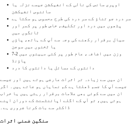
اوپری سانس کی نالی کے انفیکشن جیسے نزلہ یا
سائنوس انفیکشن
سر درد جو تناؤ کے سر درد کی طرح محسوس ہو سکتا ہے
پٹھوں میں درد اور تکلیف، خاص طور پر کمر اور
ٹانگوں میں
سیال برقرار رکھنے کی وجہ سے آپ کے ہاتھ، پاؤں
یا ٹخنوں میں سوجن
وزن میں اضافہ، عام طور پر کئی مہینوں میں 2-7
پاؤنڈ
دانتوں کے مسائل یا دانتوں کا درد
ان میں سے زیادہ تر اثرات عارضی ہوتے ہیں اور جیسے
جیسے آپ کا جسم ڈھلتا ہے کم نمایاں ہو جاتے ہیں۔ اگر
ان میں سے کوئی بھی علامات برقرار رہتی ہیں یا خراب
ہوتی ہیں، تو آپ کے اگلے اپائنٹمنٹ کے دوران اپنے
ڈاکٹر سے بات کرنا ضروری ہے۔
سنگین ضمنی اثرات