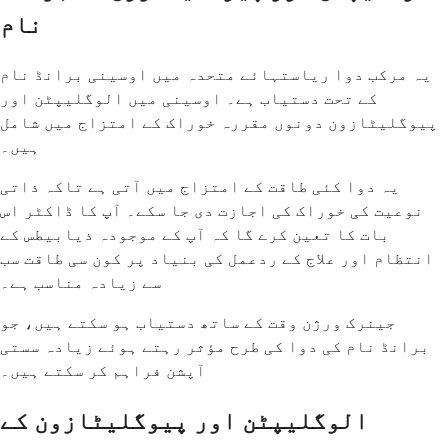
نام
یہ مرکب دوا ریاستہائے متحدہ میں اوسینی برانڈ نام
کے تحت دستیاب ہے۔ اوسینی میں الوگلیپٹن اور
پیوگلیٹازون دونوں مقررہ خوراک کے امتزاج میں شامل
ہیں۔
یہ دوا کئی طاقت کے امتزاج میں آتی ہے تاکہ ذاتی
نوعیت کی خوراک کی اجازت دی جا سکے۔ آپ کا ڈاکٹر اس
بات کا تعین کرے گا کہ آپ کے موجودہ ذیابیطس کے
انتظام اور علاج کے ردعمل کی بنیاد پر کون سی طاقت سب
سے زیادہ مناسب ہے۔
جینرک ورژن وقت کے ساتھ دستیاب ہو سکتے ہیں، جو
برانڈ نام کی دوا کی طرح مؤثر رہتے ہوئے زیادہ سستی
آپشن فراہم کر سکتے ہیں۔
الوگلیپٹن اور پیوگلیٹازون کے