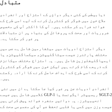
متبادل
ذیابیطس کی کئی دیگر دواؤں کے امتزاج اور انفرادی
علاج خون میں شوگر کو کنٹرول کرنے کے لیے اسی طرح کے
فوائد فراہم کر سکتے ہیں۔ آپ کا ڈاکٹر آپ کی مخصوص
ضروریات اور صحت کے پروفائل کی بنیاد پر ان متبادلات
پر غور کر سکتا ہے۔
دیگر امتزاج ادویات میں میٹفارمین شامل ہے جس میں
مختلف پارٹنرز جیسے سیٹاگلیپٹن، سیکساگلیپٹن، یا
ایمپاگلیفلوزین شامل ہیں۔ یہ امتزاج مختلف میکانزم
کے ذریعے کام کرتے ہیں لیکن خون میں شوگر کو کنٹرول
کرنے کے اسی طرح کے اہداف حاصل کرنے کا ارادہ رکھتے
ہیں۔
انفرادی ادویات جن پر غور کیا جا سکتا ہے ان میں نئی ​​
کلاسیں شامل ہیں جیسے GLP-1 ریسیپٹر ایگونسٹ یا SGLT-2
انحیبیٹرز۔ یہ دوائیں منفرد فوائد پیش کرتی ہیں
جیسے وزن میں کمی یا قلبی تحفظ جو آپ کی مجموعی صحت کے