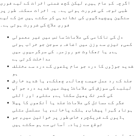
اگرچہ کم عام ہیں، لیکن کچھ ضمنی اثرات کے لیے فوری
طبی توجہ کی ضرورت ہوتی ہے۔ یہ اثرات ممکنہ طور پر
سنگین پیچیدگیوں کی نشاندہی کر سکتے ہیں جن کے لیے
فوری علاج کی ضرورت ہوتی ہے۔
دل کی ناکامی کی علامات: سانس میں غیر معمولی
کمی، تیزی سے وزن میں اضافہ، سوجن جو خراب ہوتی
ہے، یا تھکاوٹ جو روزمرہ کی سرگرمیوں میں
مداخلت کرتی ہے
شدید جوڑوں کا درد جو عام پٹھوں کے درد سے مختلف
ہو
جلد کے رد عمل جیسے چھالے، چھلکے، یا شدید خارش
لبلبے کی سوزش کی علامات: پیٹ میں شدید درد جو آپ
کی کمر تک پھیل سکتا ہے، متلی، اور الٹی
جگر کے مسائل کی علامات: جلد یا آنکھوں کا پیلا
ہونا، گہرا پیشاب، ہلکے پاخانے، یا مسلسل متلی
ہڈیوں کے فریکچر، خاص طور پر خواتین میں، جو
توقع سے زیادہ آسانی سے ہو سکتے ہیں