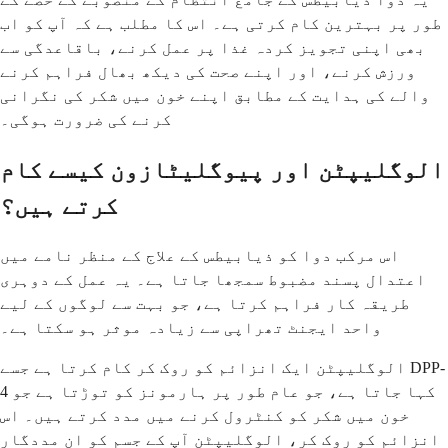
طور پر بہترین کام کرتی ہے۔ اس کا مطلب ہے کہ آپ کو اب
بھی اپنی تجویز کردہ غذا پر عمل کرنے، باقاعدگی سے
ورزش کرنے، اور اپنے صحت کی دیکھ بھال فراہم کرنے
والے کی ہدایت کے مطابق اپنے خون میں شکر کی نگرانی
کرنے کی ضرورت ہوگی۔
الوگلیپٹن اور پیوگلیٹازون کیسے کام
کرتے ہیں؟
اس مرکب دوا کو ذیابیطس کے علاج کے منظر نامے میں
اعتدال پسند مضبوط سمجھا جاتا ہے۔ یہ عمل کے دوہری
طریقہ کار فراہم کرتا ہے، جو بہت سے لوگوں کے لیے
واحد ایجنٹ تھراپی سے زیادہ موثر ہو سکتا ہے۔
الوگلیپٹن ایک انزائم کو روک کر کام کرتا ہے جسے DPP-
4 کہا جاتا ہے، جو عام طور پر ہارمونز کو توڑتا ہے جو
خون میں شکر کو کنٹرول کرنے میں مدد کرتے ہیں۔ اس
انزائم کو روک کر، الوگلیپٹن آپ کے جسم کو ان مددگار