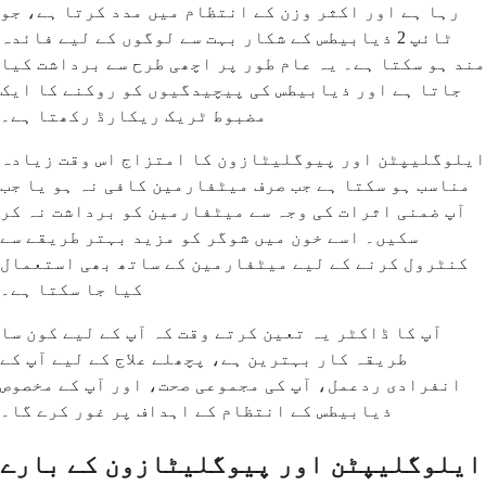
رہا ہے اور اکثر وزن کے انتظام میں مدد کرتا ہے، جو
ٹائپ 2 ذیابیطس کے شکار بہت سے لوگوں کے لیے فائدہ
مند ہو سکتا ہے۔ یہ عام طور پر اچھی طرح سے برداشت کیا
جاتا ہے اور ذیابیطس کی پیچیدگیوں کو روکنے کا ایک
مضبوط ٹریک ریکارڈ رکھتا ہے۔
ایلوگلیپٹن اور پیوگلیٹازون کا امتزاج اس وقت زیادہ
مناسب ہو سکتا ہے جب صرف میٹفارمین کافی نہ ہو یا جب
آپ ضمنی اثرات کی وجہ سے میٹفارمین کو برداشت نہ کر
سکیں۔ اسے خون میں شوگر کو مزید بہتر طریقے سے
کنٹرول کرنے کے لیے میٹفارمین کے ساتھ بھی استعمال
کیا جا سکتا ہے۔
آپ کا ڈاکٹر یہ تعین کرتے وقت کہ آپ کے لیے کون سا
طریقہ کار بہترین ہے، پچھلے علاج کے لیے آپ کے
انفرادی ردعمل، آپ کی مجموعی صحت، اور آپ کے مخصوص
ذیابیطس کے انتظام کے اہداف پر غور کرے گا۔
ایلوگلیپٹن اور پیوگلیٹازون کے بارے