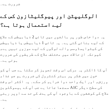
ضرورت ہے۔
الوگلیپٹن اور پیوگلیٹازون کس کے
لیے استعمال ہوتا ہے؟
یہ دوا خاص طور پر بالغوں میں ٹائپ 2 ذیابیطس کے علاج
کے لیے بنائی گئی ہے۔ یہ ٹائپ 1 ذیابیطس یا ذیابیطس
کی کیٹوایسڈوسس والے لوگوں کے لیے موزوں نہیں ہے،
کیونکہ ان حالات میں مختلف علاج کے طریقوں کی ضرورت
ہوتی ہے۔
آپ کا ڈاکٹر یہ مرکب اس وقت تجویز کر سکتا ہے جب آپ کو
خون میں شکر پر بہتر کنٹرول کی ضرورت ہو جو غذا،
ورزش، اور ایک واحد دوا فراہم کر سکے۔ یہ اکثر اس وقت
سمجھا جاتا ہے جب آپ کے ہیموگلوبن A1C کی سطح دیگر
علاج کی کوششوں کے باوجود آپ کی ہدف کی حد سے اوپر رہتی
ہے۔
یہ دوا ذیابیطس کے جامع انتظام کے منصوبے کے حصے کے