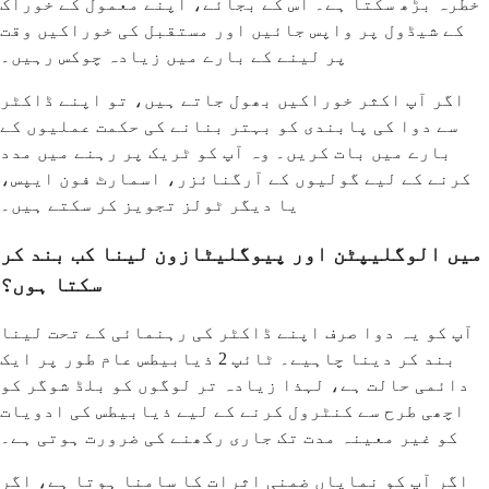
خطرہ بڑھ سکتا ہے۔ اس کے بجائے، اپنے معمول کے خوراک
کے شیڈول پر واپس جائیں اور مستقبل کی خوراکیں وقت
پر لینے کے بارے میں زیادہ چوکس رہیں۔
اگر آپ اکثر خوراکیں بھول جاتے ہیں، تو اپنے ڈاکٹر
سے دوا کی پابندی کو بہتر بنانے کی حکمت عملیوں کے
بارے میں بات کریں۔ وہ آپ کو ٹریک پر رہنے میں مدد
کرنے کے لیے گولیوں کے آرگنائزر، اسمارٹ فون ایپس،
یا دیگر ٹولز تجویز کر سکتے ہیں۔
میں الوگلیپٹن اور پیوگلیٹازون لینا کب بند کر
سکتا ہوں؟
آپ کو یہ دوا صرف اپنے ڈاکٹر کی رہنمائی کے تحت لینا
بند کر دینا چاہیے۔ ٹائپ 2 ذیابیطس عام طور پر ایک
دائمی حالت ہے، لہذا زیادہ تر لوگوں کو بلڈ شوگر کو
اچھی طرح سے کنٹرول کرنے کے لیے ذیابیطس کی ادویات
کو غیر معینہ مدت تک جاری رکھنے کی ضرورت ہوتی ہے۔
اگر آپ کو نمایاں ضمنی اثرات کا سامنا ہوتا ہے، اگر