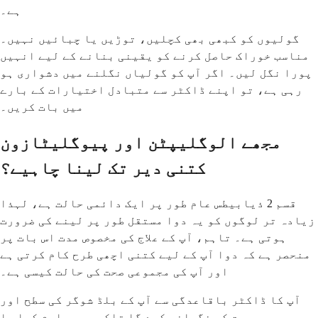
ہے۔
گولیوں کو کبھی بھی کچلیں، توڑیں یا چبائیں نہیں۔
مناسب خوراک حاصل کرنے کو یقینی بنانے کے لیے انہیں
پورا نگل لیں۔ اگر آپ کو گولیاں نگلنے میں دشواری ہو
رہی ہے، تو اپنے ڈاکٹر سے متبادل اختیارات کے بارے
میں بات کریں۔
مجھے الوگلیپٹن اور پیوگلیٹازون
کتنی دیر تک لینا چاہیے؟
قسم 2 ذیابیطس عام طور پر ایک دائمی حالت ہے، لہذا
زیادہ تر لوگوں کو یہ دوا مستقل طور پر لینے کی ضرورت
ہوتی ہے۔ تاہم، آپ کے علاج کی مخصوص مدت اس بات پر
منحصر ہے کہ دوا آپ کے لیے کتنی اچھی طرح کام کرتی ہے
اور آپ کی مجموعی صحت کی حالت کیسی ہے۔
آپ کا ڈاکٹر باقاعدگی سے آپ کے بلڈ شوگر کی سطح اور
مجموعی صحت کی نگرانی کرے گا تاکہ یہ معلوم کیا جا