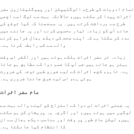
تمام ادویات کی طرح، الوگلیپٹن اور پیوگلیٹازون مضر
اثرات پیدا کر سکتے ہیں، حالانکہ بہت سے لوگ اسے اچھی
طرح سے برداشت کرتے ہیں۔ یہ سمجھنا کہ کیا توقع کی
جائے آپ کو زیادہ تیار محسوس کرنے اور یہ جاننے میں
مدد کر سکتا ہے کہ اپنے صحت کی دیکھ بھال فراہم کرنے
والے سے کب رابطہ کرنا ہے۔
زیادہ تر مضر اثرات ہلکے ہوتے ہیں اور اکثر اس وقت
بہتر ہو جاتے ہیں جب آپ کا جسم دوا کے مطابق ہو جاتا
ہے۔ تاہم، کچھ اثرات کے لیے فوری طبی توجہ کی ضرورت
ہوتی ہے، اس لیے فرق جاننا ضروری ہے۔
عام مضر اثرات
یہ ضمنی اثرات اس دوا کے امتزاج کو لینے والے بہت سے
لوگوں میں ہوتے ہیں، اور اگرچہ یہ پریشان کن ہو سکتے
ہیں، لیکن عام طور پر وقت اور مناسب دیکھ بھال سے ان
کا انتظام کیا جا سکتا ہے۔