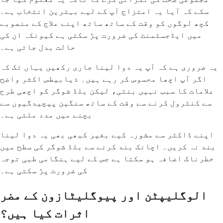
سکے کہ آیا یہ امتزاج آپ کے لیے بہترین انتخاب ہے۔
کچھ لوگوں کو وقت کے ساتھ ساتھ اپنے علاج کے منصوبے
میں ایڈجسٹمنٹ کی ضرورت پڑ سکتی ہے کیونکہ ان کی
حالت بدل جاتی ہے۔
یہ ضروری ہے کہ آپ یہ دوا لینا جاری رکھیں یہاں تک کہ
اگر آپ اچھا محسوس کر رہے ہیں۔ ذیابیطس اکثر واضح
علامات کا سبب نہیں بنتی، لیکن بلڈ شوگر کو اچھی طرح
سے کنٹرول کرنے سے وقت کے ساتھ سنگین پیچیدگیوں سے
بچنے میں مدد ملتی ہے۔
اپنے ڈاکٹر سے مشورہ کیے بغیر کبھی بھی یہ دوا لینا
بند نہ کریں۔ اچانک بند کرنے سے بلڈ شوگر کی سطح میں
خطرناک اضافہ ہو سکتا ہے جس کے لیے ہنگامی طبی توجہ
کی ضرورت پڑ سکتی ہے۔
الوگلیپٹن اور پیوگلیٹازون کے مضر
اثرات کیا ہیں؟