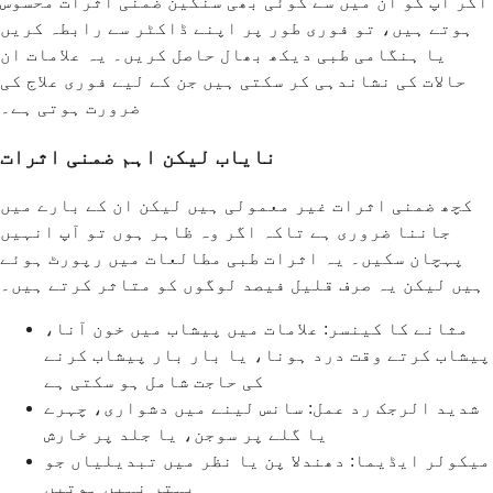
اگر آپ کو ان میں سے کوئی بھی سنگین ضمنی اثرات محسوس
ہوتے ہیں، تو فوری طور پر اپنے ڈاکٹر سے رابطہ کریں
یا ہنگامی طبی دیکھ بھال حاصل کریں۔ یہ علامات ان
حالات کی نشاندہی کر سکتی ہیں جن کے لیے فوری علاج کی
ضرورت ہوتی ہے۔
نایاب لیکن اہم ضمنی اثرات
کچھ ضمنی اثرات غیر معمولی ہیں لیکن ان کے بارے میں
جاننا ضروری ہے تاکہ اگر وہ ظاہر ہوں تو آپ انہیں
پہچان سکیں۔ یہ اثرات طبی مطالعات میں رپورٹ ہوئے
ہیں لیکن یہ صرف قلیل فیصد لوگوں کو متاثر کرتے ہیں۔
مثانے کا کینسر: علامات میں پیشاب میں خون آنا،
پیشاب کرتے وقت درد ہونا، یا بار بار پیشاب کرنے
کی حاجت شامل ہو سکتی ہے
شدید الرجک رد عمل: سانس لینے میں دشواری، چہرے
یا گلے پر سوجن، یا جلد پر خارش
میکولر ایڈیما: دھندلا پن یا نظر میں تبدیلیاں جو
بہتر نہیں ہوتیں