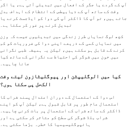
آپ کے گردے یا جگر کے افعال میں تبدیلی آتی ہے، یا اگر
وقت کے ساتھ آپ کے ذیابیطس کے انتظام کے اہداف بدل
جاتے ہیں، تو آپ کا ڈاکٹر آپ کی دوا کو ایڈجسٹ کرنے یا
تبدیل کرنے پر غور کر سکتا ہے۔
کچھ لوگ نمایاں طرز زندگی میں تبدیلیوں جیسے کہ وزن
میں نمایاں کمی کے ذریعے اپنی دوا کی ضروریات کو کم
کرنے کے قابل ہو سکتے ہیں، لیکن یہ ہمیشہ طبی نگرانی
میں خون میں شوگر کی احتیاط سے نگرانی کے ساتھ کیا
جانا چاہیے۔
کیا میں الوگلیپٹن اور پیوگلیٹازون لیتے وقت
الکحل پی سکتا ہوں؟
اس دوا کے استعمال کے دوران اعتدال پسند شراب کا
استعمال عام طور پر قابل قبول ہے، لیکن آپ کو اپنے
ڈاکٹر کے ساتھ شراب کے استعمال پر بات کرنی چاہیے۔
شراب بلڈ شوگر کی سطح کو متاثر کر سکتی ہے اور
ہائپوگلیسیمیا کا خطرہ بڑھا سکتی ہے۔