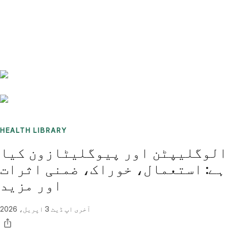
Benchmarks
Stories
FAQ
Sign up / Log in
HEALTH LIBRARY
الوگلیپٹن اور پیوگلیٹازون کیا
ہے: استعمال، خوراک، ضمنی اثرات
اور مزید
آخری اپ ڈیٹ
3 اپریل، 2026