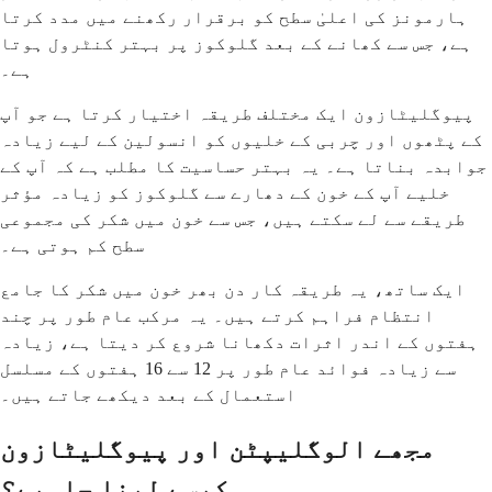
ہارمونز کی اعلیٰ سطح کو برقرار رکھنے میں مدد کرتا
ہے، جس سے کھانے کے بعد گلوکوز پر بہتر کنٹرول ہوتا
ہے۔
پیوگلیٹازون ایک مختلف طریقہ اختیار کرتا ہے جو آپ
کے پٹھوں اور چربی کے خلیوں کو انسولین کے لیے زیادہ
جوابدہ بناتا ہے۔ یہ بہتر حساسیت کا مطلب ہے کہ آپ کے
خلیے آپ کے خون کے دھارے سے گلوکوز کو زیادہ مؤثر
طریقے سے لے سکتے ہیں، جس سے خون میں شکر کی مجموعی
سطح کم ہوتی ہے۔
ایک ساتھ، یہ طریقہ کار دن بھر خون میں شکر کا جامع
انتظام فراہم کرتے ہیں۔ یہ مرکب عام طور پر چند
ہفتوں کے اندر اثرات دکھانا شروع کر دیتا ہے، زیادہ
سے زیادہ فوائد عام طور پر 12 سے 16 ہفتوں کے مسلسل
استعمال کے بعد دیکھے جاتے ہیں۔
مجھے الوگلیپٹن اور پیوگلیٹازون
کیسے لینا چاہیے؟