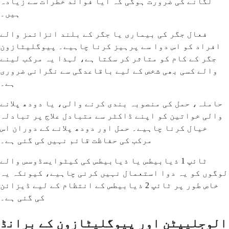
لگانے کی ضرورت ہوگی کہ آیا فوائد خطرات سے زیادہ
ہیں۔
فعال جگر کی بیماری یا جگر کے بلند انزائمز والے
افراد کو اس دوا سے پرہیز کرنا چاہیے۔ پیوگلیٹازون
جگر کے کام کو متاثر کر سکتا ہے، لہذا یہ مرکب لینے
والے کسی بھی شخص کے لیے باقاعدگی سے نگرانی ضروری
ہے۔
حاملہ، حمل کی منصوبہ بندی کرنے والی، یا دودھ پلانے
والی خواتین کو اپنے ڈاکٹر سے متبادل علاج پر تبادلہ
خیال کرنا چاہیے۔ حمل اور دودھ پلانے کے دوران اس
مرکب کی حفاظت قائم نہیں کی گئی ہے۔
ٹائپ 1 ذیابیطس یا ذیابیطس کی کیٹوایسڈوسس والے
لوگوں کو یہ دوا استعمال نہیں کرنی چاہیے، کیونکہ یہ
خاص طور پر ٹائپ 2 ذیابیطس کے انتظام کے لیے ڈیزائن
کی گئی ہے۔
الوجلیپٹن اور پیوگلیٹازون کے برانڈ