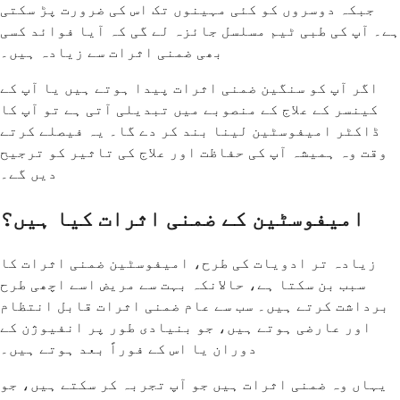
جبکہ دوسروں کو کئی مہینوں تک اس کی ضرورت پڑ سکتی
ہے۔ آپ کی طبی ٹیم مسلسل جائزہ لے گی کہ آیا فوائد کسی
بھی ضمنی اثرات سے زیادہ ہیں۔
اگر آپ کو سنگین ضمنی اثرات پیدا ہوتے ہیں یا آپ کے
کینسر کے علاج کے منصوبے میں تبدیلی آتی ہے تو آپ کا
ڈاکٹر امیفوسٹین لینا بند کر دے گا۔ یہ فیصلے کرتے
وقت وہ ہمیشہ آپ کی حفاظت اور علاج کی تاثیر کو ترجیح
دیں گے۔
امیفوسٹین کے ضمنی اثرات کیا ہیں؟
زیادہ تر ادویات کی طرح، امیفوسٹین ضمنی اثرات کا
سبب بن سکتا ہے، حالانکہ بہت سے مریض اسے اچھی طرح
برداشت کرتے ہیں۔ سب سے عام ضمنی اثرات قابل انتظام
اور عارضی ہوتے ہیں، جو بنیادی طور پر انفیوژن کے
دوران یا اس کے فوراً بعد ہوتے ہیں۔
یہاں وہ ضمنی اثرات ہیں جو آپ تجربہ کر سکتے ہیں، جو