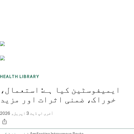
Benchmarks
Stories
FAQ
Sign up / Log in
HEALTH LIBRARY
ایمیفوسٹین کیا ہے: استعمال،
خوراک، ضمنی اثرات اور مزید
آخری اپ ڈیٹ
3 اپریل، 2026
Amifostine Intravenous Route
ادویات
گھر