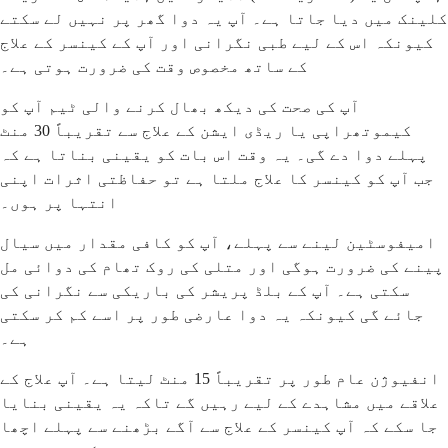
کلینک میں دیا جاتا ہے۔ آپ یہ دوا گھر پر نہیں لے سکتے
کیونکہ اس کے لیے طبی نگرانی اور آپ کے کینسر کے علاج
کے ساتھ مخصوص وقت کی ضرورت ہوتی ہے۔
آپ کی صحت کی دیکھ بھال کرنے والی ٹیم آپ کو
کیموتھراپی یا ریڈی ایشن کے علاج سے تقریباً 30 منٹ
پہلے دوا دے گی۔ یہ وقت اس بات کو یقینی بناتا ہے کہ
جب آپ کو کینسر کا علاج ملتا ہے تو حفاظتی اثرات اپنی
انتہا پر ہوں۔
امیفوسٹین لینے سے پہلے، آپ کو کافی مقدار میں سیال
پینے کی ضرورت ہوگی اور متلی کی روک تھام کی دوائی مل
سکتی ہے۔ آپ کے بلڈ پریشر کی باریکی سے نگرانی کی
جائے گی کیونکہ یہ دوا عارضی طور پر اسے کم کر سکتی
ہے۔
انفیوژن عام طور پر تقریباً 15 منٹ لیتا ہے۔ آپ علاج کے
علاقے میں مشاہدے کے لیے رہیں گے تاکہ یہ یقینی بنایا
جا سکے کہ آپ کینسر کے علاج سے آگے بڑھنے سے پہلے اچھا