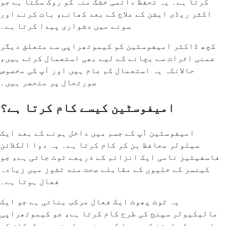
کرتا ہے۔ یہ تحفظ دائمی خشک منہ کو روک سکتا ہے جو
اکثر ریڈی ایشن کے علاج کے بعد کھانے، بات کرنے اور
سونے میں دشواری پیدا کرتا ہے۔
کچھ ڈاکٹر امیفوسٹین کو کیموتھراپی سے متعلق دیگر
ضمنی اثرات سے بچانے کے لیے بھی استعمال کرتے ہیں،
حالانکہ یہ استعمال کم عام ہیں اور آپ کی مخصوص
صورتحال پر منحصر ہیں۔
امیفوسٹین کیسے کام کرتا ہے؟
امیفوسٹین آپ کے جسم میں داخل ہونے کے بعد ایک
سیلولر محافظ بن کر کام کرتا ہے۔ یہ دوا الکلائن
فاسفیٹیز نامی ایک انزائم کے ذریعے ٹوٹ جاتی ہے، جو
کینسر کے خلیوں کے مقابلے صحت مند ٹشوز میں زیادہ
فعال ہوتا ہے۔
یہ ٹوٹ پھوٹ ایک فعال مرکب بناتی ہے جو ایک
مالیکیولر سپنج کی طرح کام کرتا ہے، جو کیموتھراپی
اور ریڈی ایشن کے پیدا کردہ زہریلے فری ریڈیکلز کو