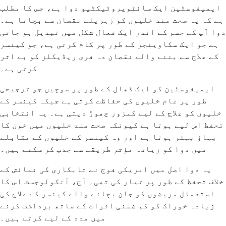
ایمیفوسٹین ایک سائٹوپروٹیکٹیو دوا ہے، جس کا مطلب
ہے کہ یہ صحت مند خلیوں کو زہریلے نقصان سے بچاتا ہے۔
دوا آپ کے جسم کے اندر ایک فعال شکل میں تبدیل ہو جاتی
ہے جو ایک سکاوینجر کے طور پر کام کرتی ہے، جو کینسر
کے علاج سے بننے والے نقصان دہ فری ریڈیکلز کو بے اثر
کرتی ہے۔
ایمیفوسٹین کو ایک ڈھال کے طور پر سوچیں جو ترجیحی
طور پر عام خلیوں کی حفاظت کرتی ہے جبکہ کینسر کے
خلیوں کو علاج کے لیے کمزور چھوڑ دیتی ہے۔ یہ انتخابی
تحفظ اس لیے ہوتا ہے کیونکہ صحت مند خلیوں میں خون کا
بہاؤ بہتر ہوتا ہے اور وہ کینسر کے خلیوں کے مقابلے
میں دوا کو زیادہ مؤثر طریقے سے جذب کر سکتے ہیں۔
یہ دوا اصل میں امریکی فوج نے تابکاری کی نمائش کے
خلاف تحفظ کے طور پر تیار کی تھی۔ آج، آنکولوجسٹ اس کا
استعمال مریضوں کو جان بچانے والے کینسر کے علاج کی
زیادہ خوراک کو کم ضمنی اثرات کے ساتھ برداشت کرنے
میں مدد کے لیے کرتے ہیں۔