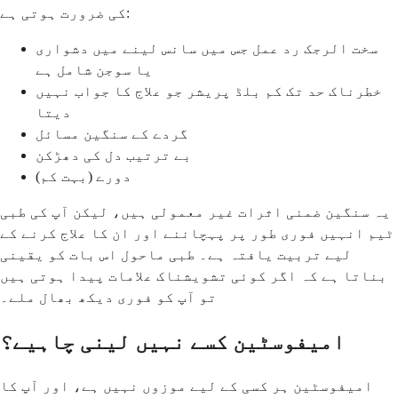
کی ضرورت ہوتی ہے:
سخت الرجک رد عمل جس میں سانس لینے میں دشواری
یا سوجن شامل ہے
خطرناک حد تک کم بلڈ پریشر جو علاج کا جواب نہیں
دیتا
گردے کے سنگین مسائل
بے ترتیب دل کی دھڑکن
دورے (بہت کم)
یہ سنگین ضمنی اثرات غیر معمولی ہیں، لیکن آپ کی طبی
ٹیم انہیں فوری طور پر پہچاننے اور ان کا علاج کرنے کے
لیے تربیت یافتہ ہے۔ طبی ماحول اس بات کو یقینی
بناتا ہے کہ اگر کوئی تشویشناک علامات پیدا ہوتی ہیں
تو آپ کو فوری دیکھ بھال ملے۔
امیفوسٹین کسے نہیں لینی چاہیے؟
امیفوسٹین ہر کسی کے لیے موزوں نہیں ہے، اور آپ کا