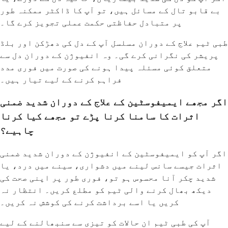
بے قابو تال کے مسائل ہیں، تو آپ کا ڈاکٹر ممکنہ طور
پر متبادل حفاظتی حکمت عملی تجویز کرے گا۔
طبی ٹیم علاج کے دوران مسلسل آپ کے دل کی دھڑکن اور بلڈ
پریشر کی نگرانی کرے گی۔ وہ انفیوژن کے دوران دل سے
متعلق کوئی مسئلہ پیدا ہونے کی صورت میں فوری مدد
فراہم کرنے کے لیے تیار ہیں۔
اگر مجھے ایمیفوسٹین کے علاج کے دوران شدید ضمنی
اثرات کا سامنا کرنا پڑے تو مجھے کیا کرنا
چاہیے؟
اگر آپ کو ایمیفوسٹین کے انفیوژن کے دوران شدید ضمنی
اثرات جیسے سانس لینے میں دشواری، سینے میں درد، یا
شدید چکر آنا محسوس ہو تو، فوری طور پر اپنی صحت کی
دیکھ بھال کرنے والی ٹیم کو مطلع کریں۔ انتظار نہ
کریں یا اسے برداشت کرنے کی کوشش نہ کریں۔
آپ کی طبی ٹیم ان حالات کو تیزی سے سنبھالنے کے لیے