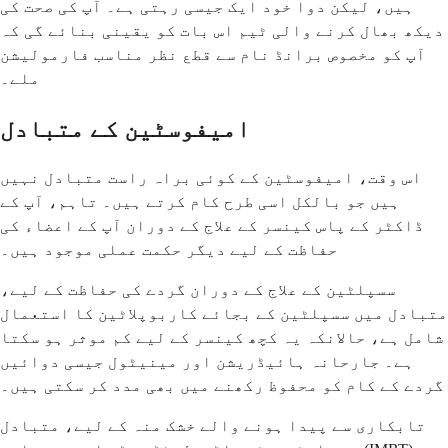
ہیں، لیکن دوا خود ایک جیسی رہتی ہے۔ آپ کی صحت کی
دیکھ بھال کرنے والی ٹیم اس بات کو یقینی بنائے گی کہ
آپ کو مخصوص برانڈ نام سے قطع نظر مناسب فارمولیشن
ملے۔
امیفوسٹین کے متبادل
اس وقت، امیفوسٹین کے کوئی براہ راست متبادل نہیں
ہیں جو بالکل اسی طرح کام کرتے ہیں۔ تاہم، آپ کے
ڈاکٹر کے پاس کینسر کے علاج کے دوران آپ کے اعضاء کی
حفاظت کے لیے دیگر حکمت عملی موجود ہیں۔
سسپلٹین کے علاج کے دوران گردے کی حفاظت کے لیے،
متبادل میں سسپلٹین کے بجائے کاربوپلاٹین کا استعمال
شامل ہے، حالانکہ یہ کچھ کینسر کے لیے کم موثر ہو سکتا
ہے۔ جارحانہ ہائیڈریشن اور مینیٹول جیسی دوائیں
گردے کے کام کو محفوظ رکھنے میں بھی مدد کر سکتی ہیں۔
تابکاری سے پیدا ہونے والے خشک منہ کے لیے، متبادل