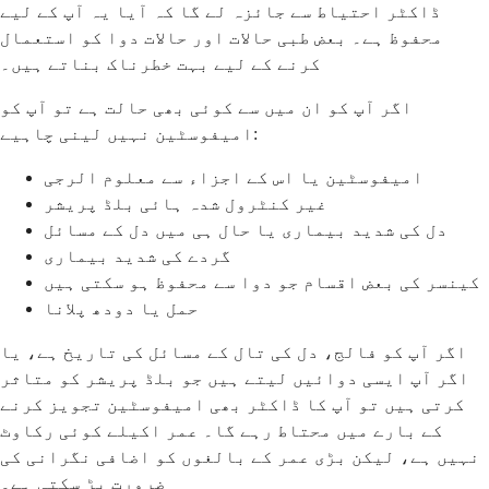
ڈاکٹر احتیاط سے جائزہ لے گا کہ آیا یہ آپ کے لیے
محفوظ ہے۔ بعض طبی حالات اور حالات دوا کو استعمال
کرنے کے لیے بہت خطرناک بناتے ہیں۔
اگر آپ کو ان میں سے کوئی بھی حالت ہے تو آپ کو
امیفوسٹین نہیں لینی چاہیے:
امیفوسٹین یا اس کے اجزاء سے معلوم الرجی
غیر کنٹرول شدہ ہائی بلڈ پریشر
دل کی شدید بیماری یا حال ہی میں دل کے مسائل
گردے کی شدید بیماری
کینسر کی بعض اقسام جو دوا سے محفوظ ہو سکتی ہیں
حمل یا دودھ پلانا
اگر آپ کو فالج، دل کی تال کے مسائل کی تاریخ ہے، یا
اگر آپ ایسی دوائیں لیتے ہیں جو بلڈ پریشر کو متاثر
کرتی ہیں تو آپ کا ڈاکٹر بھی امیفوسٹین تجویز کرنے
کے بارے میں محتاط رہے گا۔ عمر اکیلے کوئی رکاوٹ
نہیں ہے، لیکن بڑی عمر کے بالغوں کو اضافی نگرانی کی
ضرورت پڑ سکتی ہے۔