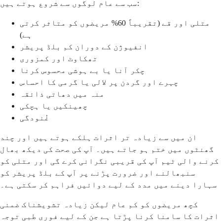
سب سے عام لوگوں سے شروع ہوتے ہیں:
متلی اور قے (تقریباً 60% مریضوں کو متاثر کرتی
ہے)
انفیوژن کے دوران کم بلڈ پریشر
تھکاوٹ اور کمزوری
چکر آنا یا بے ہوشی محسوس کرنا
چہرے اور گردن پر لالی یا گرمی کا احساس
منہ میں دھاتی ذائقہ
چھینکیں یا ہچکی
غُنودگی
ان میں سے زیادہ تر اثرات ہلکے ہوتے ہیں اور چند
گھنٹوں میں ختم ہو جاتے ہیں۔ آپ کی صحت کی دیکھ بھال
کرنے والی ٹیم آپ کی قریبی نگرانی کرے گی اور متلی کو
سنبھالنے اور ضرورت پڑنے پر آپ کے بلڈ پریشر کو
سہارا دینے میں مدد کے لیے دوائیں فراہم کر سکتی ہے۔
کچھ مریضوں کو کم عام لیکن زیادہ تشویشناک ضمنی
اثرات کا سامنا کرنا پڑتا ہے جن کے لیے فوری طبی توجہ