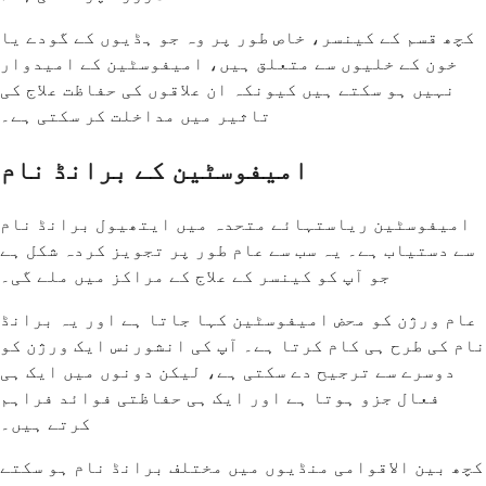
کچھ قسم کے کینسر، خاص طور پر وہ جو ہڈیوں کے گودے یا
خون کے خلیوں سے متعلق ہیں، امیفوسٹین کے امیدوار
نہیں ہو سکتے ہیں کیونکہ ان علاقوں کی حفاظت علاج کی
تاثیر میں مداخلت کر سکتی ہے۔
امیفوسٹین کے برانڈ نام
امیفوسٹین ریاستہائے متحدہ میں ایتھیول برانڈ نام
سے دستیاب ہے۔ یہ سب سے عام طور پر تجویز کردہ شکل ہے
جو آپ کو کینسر کے علاج کے مراکز میں ملے گی۔
عام ورژن کو محض امیفوسٹین کہا جاتا ہے اور یہ برانڈ
نام کی طرح ہی کام کرتا ہے۔ آپ کی انشورنس ایک ورژن کو
دوسرے سے ترجیح دے سکتی ہے، لیکن دونوں میں ایک ہی
فعال جزو ہوتا ہے اور ایک ہی حفاظتی فوائد فراہم
کرتے ہیں۔
کچھ بین الاقوامی منڈیوں میں مختلف برانڈ نام ہو سکتے