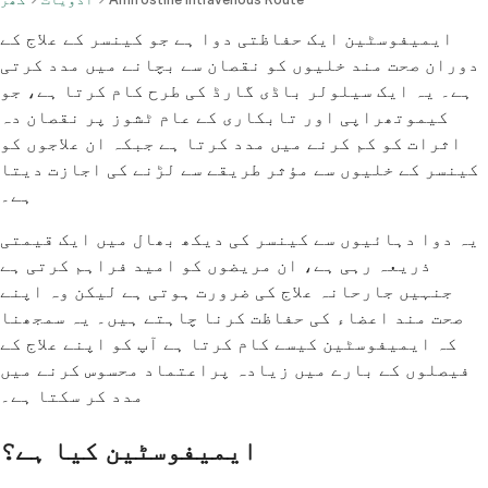
ایمیفوسٹین ایک حفاظتی دوا ہے جو کینسر کے علاج کے
دوران صحت مند خلیوں کو نقصان سے بچانے میں مدد کرتی
ہے۔ یہ ایک سیلولر باڈی گارڈ کی طرح کام کرتا ہے، جو
کیموتھراپی اور تابکاری کے عام ٹشوز پر نقصان دہ
اثرات کو کم کرنے میں مدد کرتا ہے جبکہ ان علاجوں کو
کینسر کے خلیوں سے مؤثر طریقے سے لڑنے کی اجازت دیتا
ہے۔
یہ دوا دہائیوں سے کینسر کی دیکھ بھال میں ایک قیمتی
ذریعہ رہی ہے، ان مریضوں کو امید فراہم کرتی ہے
جنہیں جارحانہ علاج کی ضرورت ہوتی ہے لیکن وہ اپنے
صحت مند اعضاء کی حفاظت کرنا چاہتے ہیں۔ یہ سمجھنا
کہ ایمیفوسٹین کیسے کام کرتا ہے آپ کو اپنے علاج کے
فیصلوں کے بارے میں زیادہ پراعتماد محسوس کرنے میں
مدد کر سکتا ہے۔
ایمیفوسٹین کیا ہے؟