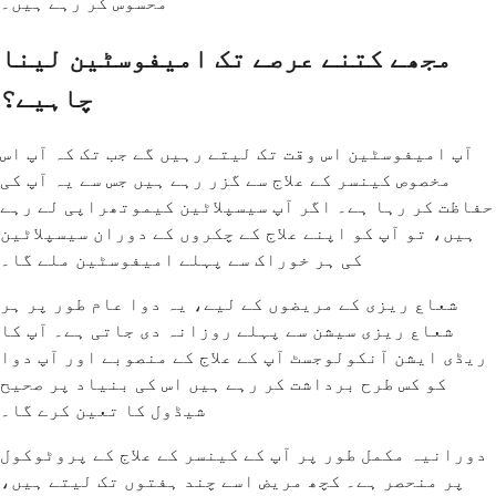
محسوس کر رہے ہیں۔
مجھے کتنے عرصے تک امیفوسٹین لینا
چاہیے؟
آپ امیفوسٹین اس وقت تک لیتے رہیں گے جب تک کہ آپ اس
مخصوص کینسر کے علاج سے گزر رہے ہیں جس سے یہ آپ کی
حفاظت کر رہا ہے۔ اگر آپ سیسپلاٹین کیموتھراپی لے رہے
ہیں، تو آپ کو اپنے علاج کے چکروں کے دوران سیسپلاٹین
کی ہر خوراک سے پہلے امیفوسٹین ملے گا۔
شعاع ریزی کے مریضوں کے لیے، یہ دوا عام طور پر ہر
شعاع ریزی سیشن سے پہلے روزانہ دی جاتی ہے۔ آپ کا
ریڈی ایشن آنکولوجسٹ آپ کے علاج کے منصوبے اور آپ دوا
کو کس طرح برداشت کر رہے ہیں اس کی بنیاد پر صحیح
شیڈول کا تعین کرے گا۔
دورانیہ مکمل طور پر آپ کے کینسر کے علاج کے پروٹوکول
پر منحصر ہے۔ کچھ مریض اسے چند ہفتوں تک لیتے ہیں،