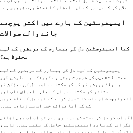
ثبوت اسے ایک قابل اعتماد انتخاب بناتا ہے جب آپ کے
علاج کی کامیابی کے لیے اعضاء کا تحفظ بہت ضروری ہے۔
ایمیفوسٹین کے بارے میں اکثر پوچھے
جانے والے سوالات
کیا ایمیفوسٹین دل کی بیماری کے مریضوں کے لیے
محفوظ ہے؟
ایمیفوسٹین کے لیے دل کی بیماری کے مریضوں کے لیے
محتاط تشخیص کی ضرورت ہوتی ہے کیونکہ یہ عارضی طور
پر بلڈ پریشر کو کم کر سکتا ہے اور دل کی دھڑکن کو
متاثر کر سکتا ہے۔ آپ کے ماہر امراض قلب اور
آنکولوجسٹ اس بات کا تعین کرنے کے لیے مل کر کام کریں
گے کہ آیا فوائد خطرات سے زیادہ ہیں۔
اگر آپ کو دل کی مستحکم بیماری ہے، تو آپ اب بھی اضافی
نگرانی کے ساتھ ایمیفوسٹین حاصل کر سکتے ہیں۔ تاہم،
اگر آپ کو دل کی شدید بیماریاں، حالیہ دل کے دورے، یا