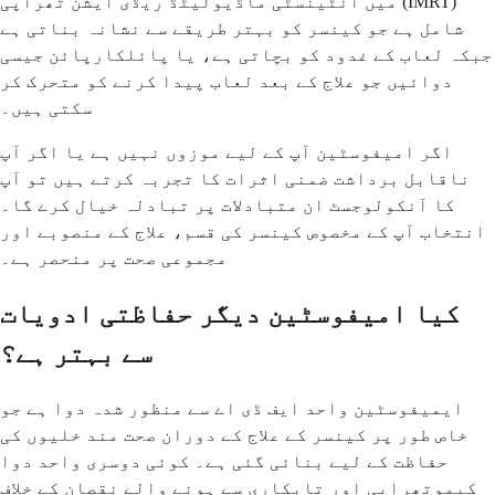
میں انٹینسٹی ماڈیولیٹڈ ریڈی ایشن تھراپی (IMRT)
شامل ہے جو کینسر کو بہتر طریقے سے نشانہ بناتی ہے
جبکہ لعاب کے غدود کو بچاتی ہے، یا پائلکارپائن جیسی
دوائیں جو علاج کے بعد لعاب پیدا کرنے کو متحرک کر
سکتی ہیں۔
اگر امیفوسٹین آپ کے لیے موزوں نہیں ہے یا اگر آپ
ناقابل برداشت ضمنی اثرات کا تجربہ کرتے ہیں تو آپ
کا آنکولوجسٹ ان متبادلات پر تبادلہ خیال کرے گا۔
انتخاب آپ کے مخصوص کینسر کی قسم، علاج کے منصوبے اور
مجموعی صحت پر منحصر ہے۔
کیا امیفوسٹین دیگر حفاظتی ادویات
سے بہتر ہے؟
ایمیفوسٹین واحد ایف ڈی اے سے منظور شدہ دوا ہے جو
خاص طور پر کینسر کے علاج کے دوران صحت مند خلیوں کی
حفاظت کے لیے بنائی گئی ہے۔ کوئی دوسری واحد دوا
کیموتھراپی اور تابکاری سے ہونے والے نقصان کے خلاف