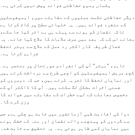
یکساں وسیع حفاظتی فوائد پیش نہیں کرتی ہے۔
دیگر حفاظتی حکمت عملیوں کے مقابلے میں، ایمیفوسٹین
کے منفرد فوائد ہیں۔ یہ خلیاتی سطح پر کام کرتا ہے
تاکہ نقصان کو ہونے سے پہلے ہی بے اثر کیا جا سکے،
بجائے اس کے کہ بعد میں صرف علامات کا علاج کیا جائے۔ یہ
فعال طریقہ کار اکثر رد عمل کے علاج سے بہتر تحفظ
فراہم کرتا ہے۔
تاہم، "بہتر" آپ کی انفرادی صورتحال پر منحصر ہے۔
کچھ مریض ایمیفوسٹین کو اچھی طرح سے برداشت کرتے ہیں
اور نمایاں تحفظ کا تجربہ کرتے ہیں، جب کہ دوسروں کو
ضمنی اثرات مشکل لگ سکتے ہیں۔ آپ کا ڈاکٹر آپ کے
مخصوص معاملے کے لیے خطرات کے مقابلے میں فوائد کا
وزن کرے گا۔
دوا کی افادیت طبی آزمائشوں میں ثابت ہو چکی ہے، جس
سے گردوں کو پہنچنے والے نقصان اور منہ کے خشک ہونے
میں نمایاں کمی ظاہر ہوتی ہے۔ یہ تحقیق سے ثابت شدہ