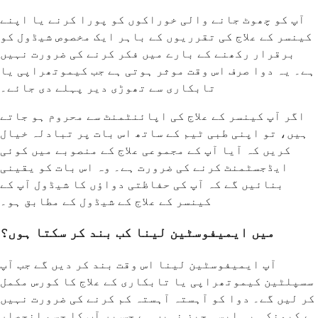
آپ کو چھوٹ جانے والی خوراکوں کو پورا کرنے یا اپنے
کینسر کے علاج کی تقرریوں کے باہر ایک مخصوص شیڈول کو
برقرار رکھنے کے بارے میں فکر کرنے کی ضرورت نہیں
ہے۔ یہ دوا صرف اس وقت موثر ہوتی ہے جب کیموتھراپی یا
تابکاری سے تھوڑی دیر پہلے دی جائے۔
اگر آپ کینسر کے علاج کی اپائنٹمنٹ سے محروم ہو جاتے
ہیں، تو اپنی طبی ٹیم کے ساتھ اس بات پر تبادلہ خیال
کریں کہ آیا آپ کے مجموعی علاج کے منصوبے میں کوئی
ایڈجسٹمنٹ کرنے کی ضرورت ہے۔ وہ اس بات کو یقینی
بنائیں گے کہ آپ کی حفاظتی دواؤں کا شیڈول آپ کے
کینسر کے علاج کے شیڈول کے مطابق ہو۔
میں ایمیفوسٹین لینا کب بند کر سکتا ہوں؟
آپ ایمیفوسٹین لینا اس وقت بند کر دیں گے جب آپ
سسپلٹین کیموتھراپی یا تابکاری کے علاج کا کورس مکمل
کر لیں گے۔ دوا کو آہستہ آہستہ کم کرنے کی ضرورت نہیں
ہے کیونکہ یہ ایسی چیز نہیں ہے جس پر آپ کا جسم انحصار