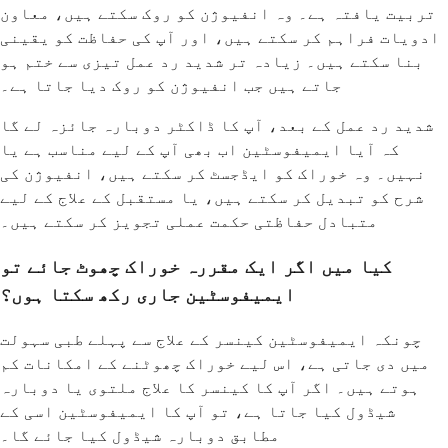
تربیت یافتہ ہے۔ وہ انفیوژن کو روک سکتے ہیں، معاون
ادویات فراہم کر سکتے ہیں، اور آپ کی حفاظت کو یقینی
بنا سکتے ہیں۔ زیادہ تر شدید رد عمل تیزی سے ختم ہو
جاتے ہیں جب انفیوژن کو روک دیا جاتا ہے۔
شدید رد عمل کے بعد، آپ کا ڈاکٹر دوبارہ جائزہ لے گا
کہ آیا ایمیفوسٹین اب بھی آپ کے لیے مناسب ہے یا
نہیں۔ وہ خوراک کو ایڈجسٹ کر سکتے ہیں، انفیوژن کی
شرح کو تبدیل کر سکتے ہیں، یا مستقبل کے علاج کے لیے
متبادل حفاظتی حکمت عملی تجویز کر سکتے ہیں۔
کیا میں اگر ایک مقررہ خوراک چھوٹ جائے تو
ایمیفوسٹین جاری رکھ سکتا ہوں؟
چونکہ ایمیفوسٹین کینسر کے علاج سے پہلے طبی سہولت
میں دی جاتی ہے، اس لیے خوراک چھوٹنے کے امکانات کم
ہوتے ہیں۔ اگر آپ کا کینسر کا علاج ملتوی یا دوبارہ
شیڈول کیا جاتا ہے، تو آپ کا ایمیفوسٹین اسی کے
مطابق دوبارہ شیڈول کیا جائے گا۔