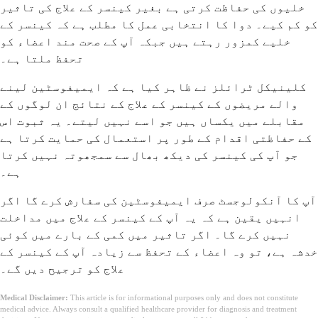
خلیوں کی حفاظت کرتی ہے بغیر کینسر کے علاج کی تاثیر
کو کم کیے۔ دوا کا انتخابی عمل کا مطلب ہے کہ کینسر کے
خلیے کمزور رہتے ہیں جبکہ آپ کے صحت مند اعضاء کو
تحفظ ملتا ہے۔
کلینیکل ٹرائلز نے ظاہر کیا ہے کہ ایمیفوسٹین لینے
والے مریضوں کے کینسر کے علاج کے نتائج ان لوگوں کے
مقابلے میں یکساں ہیں جو اسے نہیں لیتے۔ یہ ثبوت اس
کے حفاظتی اقدام کے طور پر استعمال کی حمایت کرتا ہے
جو آپ کی کینسر کی دیکھ بھال سے سمجھوتہ نہیں کرتا
ہے۔
آپ کا آنکولوجسٹ صرف ایمیفوسٹین کی سفارش کرے گا اگر
انہیں یقین ہے کہ یہ آپ کے کینسر کے علاج میں مداخلت
نہیں کرے گا۔ اگر تاثیر میں کمی کے بارے میں کوئی
خدشہ ہے، تو وہ اعضاء کے تحفظ سے زیادہ آپ کے کینسر کے
علاج کو ترجیح دیں گے۔
Medical Disclaimer:
This article is for informational purposes only and does not constitute
medical advice. Always consult a qualified healthcare provider for diagnosis and treatment