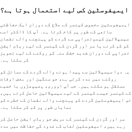
ایمیفوسٹین کس لیے استعمال ہوتا ہے؟
ایمیفوسٹین مخصوص کینسر کے علاج کے دوران ایک حفاظتی
ساتھی کے طور پر کام کرتا ہے۔ آپ کا ڈاکٹر اسے
سیسپلاٹین کیموتھراپی سے گردے کو پہنچنے والے نقصان
کو کم کرنے یا سر اور گردن کے کینسر کے لیے ریڈی ایشن
تھراپی کے دوران شدید خشک منہ کو روکنے کے لیے تجویز
کر سکتا ہے۔
یہ دوا سیسپلاٹین سے پیدا ہونے والے گردے کے مسائل کو
روکنے میں مدد کرتی ہے، جو سنگین اور بعض اوقات
مستقل ہو سکتے ہیں۔ جب آپ اووری، پھیپھڑوں یا خصیے
کے کینسر جیسے کینسر کے لیے سیسپلاٹین حاصل کرتے ہیں،
تو ایمیفوسٹین گردے کو پہنچنے والے نقصان کے خطرے کو
نمایاں طور پر کم کر سکتا ہے۔
سر اور گردن کے کینسر کے مریض جو ریڈی ایشن حاصل کر
رہے ہیں، امیفوسٹین لعاب کے غدود کی حفاظت میں مدد