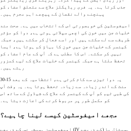
جذب کرتا ہے۔ یہ فری ریڈیکلز علاج سے متعلق اعضاء کو
پہنچنے والے نقصان کے پیچھے اہم مجرم ہیں۔
امیفوسٹین کی خوبصورتی اس کے انتخاب میں ہے۔ صحت مند
خلیات جن میں خون کی اچھی سپلائی ہوتی ہے، دوا کو مؤثر
طریقے سے لے سکتے ہیں اور اسے فعال کر سکتے ہیں، جبکہ
کینسر کے خلیات جن میں خون کا بہاؤ کم ہوتا ہے، ایسا
نہیں کر سکتے۔ اس کا مطلب ہے کہ آپ کے عام اعضاء کو
تحفظ ملتا ہے جبکہ کینسر کے خلیات علاج کے لیے کمزور
رہتے ہیں۔
یہ دوا تیزی سے کام کرتی ہے، انتظامیہ کے بعد 15-30
منٹ کے اندر زیادہ سے زیادہ تحفظ ہوتا ہے۔ یہ وقت آپ
کی طبی ٹیم کو آپ کے کینسر کے علاج کے شیڈول کے ساتھ اس
کو مکمل طور پر مربوط کرنے کی اجازت دیتا ہے۔
مجھے امیفوسٹین کیسے لینا چاہیے؟
امیفوسٹین ہمیشہ نس کے ذریعے (IV کے ذریعے) ہسپتال یا