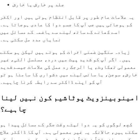
جلد پر خارش یا خارش
یہ علامات عام طور پر قابل انتظام ہوتی ہیں اور اکثر
کم ہوجاتی ہیں جب آپ کا جسم دوا کا عادی ہوجاتا ہے۔
اسے کھانے کے ساتھ لینے سے ہاضمہ کے مسائل میں
نمایاں مدد مل سکتی ہے۔
زیادہ سنگین ضمنی اثرات کم ہوتے ہیں لیکن ہو سکتے
ہیں۔ اگر آپ کو شدید پیٹ میں درد، مسلسل الٹی، غیر
معمولی تھکاوٹ، یا الرجک رد عمل کی علامات جیسے شدید
خارش، سوجن، یا سانس لینے میں دشواری کا سامنا ہو تو
آپ کو اپنے ڈاکٹر سے رابطہ کرنا چاہیے۔
امینوبینزویٹ پوٹاشیم کون نہیں لینا
چاہیے؟
کچھ لوگوں کو یہ دوا لیتے وقت جگر کے مسائل پیدا ہو
سکتے ہیں، حالانکہ یہ غیر معمولی ہے۔ آپ کا ڈاکٹر علاج
کے دوران وقتاً فوقتاً خون کے ٹیسٹوں کے ذریعے آپ کے