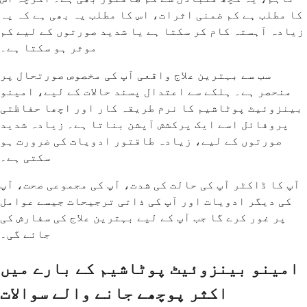
کا مطلب ہے کم ضمنی اثرات، اس کا مطلب یہ بھی ہے کہ یہ
زیادہ آہستہ کام کر سکتا ہے یا شدید صورتوں کے لیے کم
موثر ہو سکتا ہے۔
سب سے بہترین علاج واقعی آپ کی مخصوص صورتحال پر
منحصر ہے۔ ہلکے سے اعتدال پسند حالات کے لیے، امینو
بینزوئیٹ پوٹاشیم کا نرم طریقہ کار اور اچھا حفاظتی
پروفائل اسے ایک پرکشش آپشن بناتا ہے۔ زیادہ شدید
صورتوں کے لیے، زیادہ طاقتور ادویات کی ضرورت ہو
سکتی ہے۔
آپ کا ڈاکٹر آپ کی حالت کی شدت، آپ کی مجموعی صحت، آپ
کی دیگر ادویات اور آپ کی ذاتی ترجیحات جیسے عوامل
پر غور کرے گا جب آپ کے لیے بہترین علاج کی سفارش کی
جائے گی۔
امینو بینزوئیٹ پوٹاشیم کے بارے میں
اکثر پوچھے جانے والے سوالات