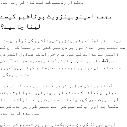
لچکدار رکھنے کے لیے کام کر رہا ہے۔
مجھے امینوبینزویٹ پوٹاشیم کیسے
لینا چاہیے؟
زیادہ تر لوگ امینوبینزویٹ پوٹاشیم کی گولیاں منہ
سے لیتے ہیں، عام طور پر دن میں کئی بار جیسا کہ ان کے
ڈاکٹر نے ہدایت کی ہے۔ عام خوراک کا شیڈول اکثر دن
میں 3-4 بار ہوتا ہے، لیکن آپ کی مخصوص خوراک آپ کی
حالت اور آپ دوا پر کیسے رد عمل ظاہر کرتے ہیں اس پر
منحصر ہوگی۔
آپ کو پیٹ کی خرابی کو کم کرنے میں مدد کے لیے یہ
گولیاں کھانے کے ساتھ لینی چاہئیں۔ دوا لیتے وقت
اپنے پیٹ میں کچھ رکھنا اسے بہت زیادہ آرام دہ بنا
سکتا ہے اور آپ کے جسم کو اسے بہتر طور پر جذب کرنے
میں مدد کرتا ہے۔
اپنی خوراک کو دن بھر یکساں طور پر تقسیم کرنے کی