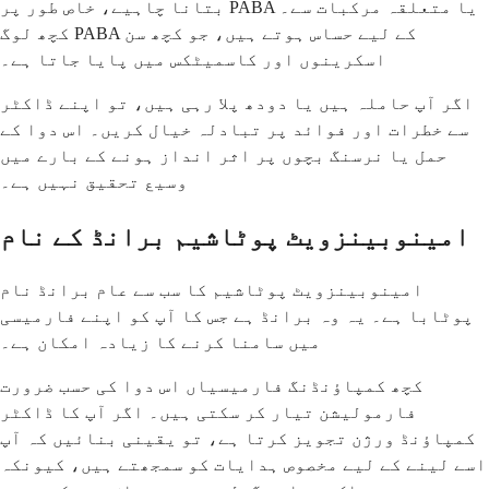
بتانا چاہیے، خاص طور پر PABA یا متعلقہ مرکبات سے۔
کچھ لوگ PABA کے لیے حساس ہوتے ہیں، جو کچھ سن
اسکرینوں اور کاسمیٹکس میں پایا جاتا ہے۔
اگر آپ حاملہ ہیں یا دودھ پلا رہی ہیں، تو اپنے ڈاکٹر
سے خطرات اور فوائد پر تبادلہ خیال کریں۔ اس دوا کے
حمل یا نرسنگ بچوں پر اثر انداز ہونے کے بارے میں
وسیع تحقیق نہیں ہے۔
امینوبینزویٹ پوٹاشیم برانڈ کے نام
امینوبینزویٹ پوٹاشیم کا سب سے عام برانڈ نام
پوٹابا ہے۔ یہ وہ برانڈ ہے جس کا آپ کو اپنے فارمیسی
میں سامنا کرنے کا زیادہ امکان ہے۔
کچھ کمپاؤنڈنگ فارمیسیاں اس دوا کی حسب ضرورت
فارمولیشن تیار کر سکتی ہیں۔ اگر آپ کا ڈاکٹر
کمپاؤنڈ ورژن تجویز کرتا ہے، تو یقینی بنائیں کہ آپ
اسے لینے کے لیے مخصوص ہدایات کو سمجھتے ہیں، کیونکہ