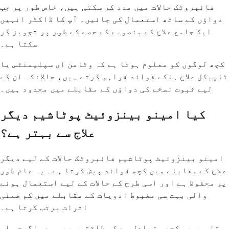
فائبروٹک حالات میں مدد کر سکتی ہیں، خاص طور پر جب
دواؤں کے ساتھ استعمال کی جائیں۔ آپ کا ڈاکٹر انہیں
ایک جامع علاج کے منصوبے کے حصے کے طور پر تجویز کر
سکتا ہے۔
کچھ لوگوں کو معلوم ہوتا ہے کہ وٹامن ای سپلیمنٹس یا
ٹاپیکل علاج ہلکے فوائد فراہم کرتے ہیں، حالانکہ ان کے
لیے ثبوت نسخے کی دواؤں کے مقابلے میں محدود ہیں۔
کیا امینو بینزوئیٹ پوٹاشیم دیگر
علاج سے بہتر ہے؟
امینو بینزوئیٹ پوٹاشیم فائبروٹک حالات کے لیے دیگر
علاج کے مقابلے میں کچھ فوائد پیش کرتا ہے۔ یہ عام طور
پر محفوظ ہے اور اسی طرح کے حالات کے لیے استعمال ہونے
والی بہت سی مضبوط ادویات کے مقابلے میں کم ضمنی
اثرات مرتب کرتا ہے۔
تاہم، یہ کچھ متبادل سے کم طاقتور بھی ہے۔ اگرچہ اس