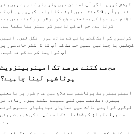
کوشش کریں۔ اگر آپ اسے دن میں چار بار لے رہے ہیں، تو
تقریباً ہر 6 گھنٹے میں لینے کا ارادہ کریں۔ یہ آپ کے
نظام میں دوا کی مستحکم سطح کو برقرار رکھنے میں مدد
کرتا ہے، جو اس کی تاثیر کو بہتر بنا سکتا ہے۔
گولیوں کو ایک گلاس پانی کے ساتھ پورا نگل لیں۔ انہیں
کچلیں یا چبائیں نہیں جب تک کہ آپ کا ڈاکٹر خاص طور پر
آپ کو ایسا کرنے کو نہ کہے۔
مجھے کتنے عرصے تک امینوبینزویٹ
پوٹاشیم لینا چاہیے؟
امینوبینزویٹ پوٹاشیم سے علاج میں عام طور پر بامعنی
بہتری دیکھنے میں کئی مہینے لگتے ہیں۔ زیادہ تر
لوگوں کو اپنی حالت میں نمایاں تبدیلیاں محسوس کرنے
سے پہلے کم از کم 3-6 ماہ تک اسے لینے کی ضرورت ہوتی
ہے۔
آپ کا ڈاکٹر علاج کے دوران آپ کی پیشرفت کی نگرانی کے