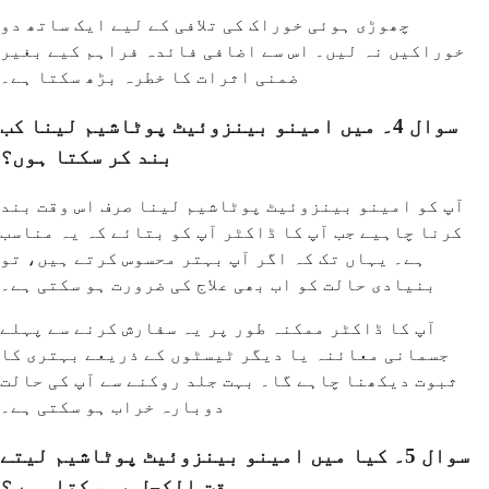
چھوڑی ہوئی خوراک کی تلافی کے لیے ایک ساتھ دو
خوراکیں نہ لیں۔ اس سے اضافی فائدہ فراہم کیے بغیر
ضمنی اثرات کا خطرہ بڑھ سکتا ہے۔
سوال 4۔ میں امینو بینزوئیٹ پوٹاشیم لینا کب
بند کر سکتا ہوں؟
آپ کو امینو بینزوئیٹ پوٹاشیم لینا صرف اس وقت بند
کرنا چاہیے جب آپ کا ڈاکٹر آپ کو بتائے کہ یہ مناسب
ہے۔ یہاں تک کہ اگر آپ بہتر محسوس کرتے ہیں، تو
بنیادی حالت کو اب بھی علاج کی ضرورت ہو سکتی ہے۔
آپ کا ڈاکٹر ممکنہ طور پر یہ سفارش کرنے سے پہلے
جسمانی معائنہ یا دیگر ٹیسٹوں کے ذریعے بہتری کا
ثبوت دیکھنا چاہے گا۔ بہت جلد روکنے سے آپ کی حالت
دوبارہ خراب ہو سکتی ہے۔
سوال 5۔ کیا میں امینو بینزوئیٹ پوٹاشیم لیتے
وقت الکحل پی سکتا ہوں؟