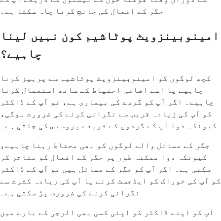
جگر کے افعال کی جانچ کرنا چاہ سکتا ہے۔
امینوبینزویٹ پوٹاشیم کون نہیں لینا
چاہیے؟
کچھ لوگوں کو امینوبینزویٹ پوٹاشیم سے پرہیز کرنا
چاہیے یا اسے اضافی احتیاط کے ساتھ استعمال کرنا
چاہیے۔ اگر آپ کو گردے کی بیماری ہے، تو آپ کے ڈاکٹر
کو آپ کی زیادہ قریب سے نگرانی کرنے کی ضرورت ہوگی،
کیونکہ دوا آپ کے گردوں کے ذریعے پروسیس کی جاتی ہے۔
جگر کے مسائل والے لوگوں کو بھی محتاط رہنا چاہیے،
کیونکہ دوا ممکنہ طور پر جگر کے افعال کو متاثر کر
سکتی ہے۔ اگر آپ کو جگر کے مسائل ہیں تو آپ کے ڈاکٹر
کو آپ کی خوراک کو ایڈجسٹ کرنے یا آپ کی زیادہ کثرت سے
نگرانی کرنے کی ضرورت پڑ سکتی ہے۔
آپ کو اپنے ڈاکٹر کو اپنی کسی بھی الرجی کے بارے میں