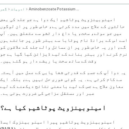
Aminobenzoate Potassium Oral Route
ادویات
گھر
امینوبینزویٹ پوٹاشیم ایک دوا ہے جو جلد کی بعض
حالتوں کے علاج میں مدد کرتی ہے، خاص طور پر ان لوگوں
میں جو موٹے، سخت، یا داغ دار ٹشو سے متعلق ہیں۔ آپ
اسے اس کے برانڈ نام پوٹابا سے بہتر طور پر جانتے ہوں
گے، اور یہ خاص طور پر ان مسائل والے جلد کے علاقوں کو
نرم کرنے اور بہتر بنانے کے لیے ڈیزائن کیا گیا ہے جو
وقت کے ساتھ سخت یا ریشے دار ہو گئے ہیں۔
یہ دوا آپ کے جسم کے قدرتی شفا یابی کے عمل میں آہستہ
سے کام کرتی ہے۔ یہ کوئی فوری حل نہیں ہے، بلکہ ایک
معاون علاج ہے جس کے لیے بامعنی نتائج دیکھنے کے لیے
صبر اور مستقل مزاجی کی ضرورت ہوتی ہے۔
امینوبینزویٹ پوٹاشیم کیا ہے؟
امینوبینزویٹ پوٹاشیم پیرا امینو بینزوک ایسڈ
(PABA) کی ایک شکل ہے جو پوٹاشیم کے ساتھ ملا دی جاتی