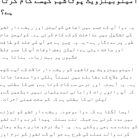
امینوبینزویٹ پوٹاشیم کیسے کام کرتا
ہے؟
یہ دوا آپ کے جسم میں اضافی کولیجن اور ریشے دار ٹشو
کی تشکیل میں مداخلت کرکے کام کرتی ہے۔ کولیجن عام
طور پر مددگار ہے - یہ وہ چیز ہے جو آپ کی جلد کو طاقت
اور ساخت دیتی ہے - لیکن بعض اوقات آپ کا جسم غلط
جگہوں پر بہت زیادہ بناتا ہے۔
امینوبینزویٹ پوٹاشیم کو ریشے دار حالات کے لیے کچھ
دیگر علاج کے مقابلے میں نسبتاً ہلکی دوا سمجھا جاتا
ہے۔ یہ آہستہ اور نرمی سے کام کرتا ہے، جس کا مطلب ہے
کہ آپ راتوں رات ڈرامائی تبدیلیاں نہیں دیکھیں گے،
لیکن اس کا مطلب ہے کہ کم سخت ضمنی اثرات۔
ایسا لگتا ہے کہ دوا موجودہ ریشے دار ٹشو کو توڑنے
میں مدد کرتی ہے جبکہ نئے مسئلہ پیدا کرنے والے ٹشو
کو بننے سے بھی روکتی ہے۔ یہ ایک نرم، جاری دیکھ بھال
کرنے والے عملے کی طرح ہے جو آپ کے ٹشوز کو نرم اور