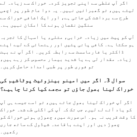
اگر آپ غلطی سے اپنی تجویز کردہ خوراک سے زیادہ لے
لیتے ہیں، تو گھبرائیں نہیں۔ یہ دوا عام طور پر اچھی
طرح سے برداشت کی جاتی ہے، اور ایک اضافی خوراک سے
سنگین نقصان ہونے کا امکان نہیں ہے۔
آپ کو پیٹ میں زیادہ خرابی، متلی، یا اسہال کا تجربہ
ہو سکتا ہے۔ کافی پانی پئیں اور رہنمائی کے لیے اپنے
ڈاکٹر یا فارماسسٹ سے رابطہ کریں۔ اگر آپ نے بہت
زیادہ مقدار لی ہے یا شدید بیمار محسوس کر رہے ہیں،
تو فوری طور پر طبی امداد حاصل کریں۔
سوال 3۔ اگر میں امینو بینزوئیٹ پوٹاشیم کی
خوراک لینا بھول جاؤں تو مجھے کیا کرنا چاہیے؟
اگر آپ خوراک لینا بھول جاتے ہیں، تو اسے جیسے ہی آپ
کو یاد آئے لے لیں، جب تک کہ آپ کی اگلی طے شدہ خوراک
کا وقت قریب نہ ہو۔ اس صورت میں، چھوڑی ہوئی خوراک کو
چھوڑ دیں اور اپنے باقاعدہ شیڈول کے ساتھ جاری
رکھیں۔