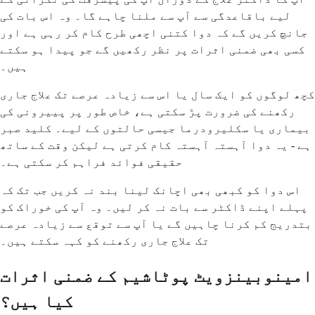
لیے باقاعدگی سے آپ سے ملنا چاہے گا۔ وہ اس بات کی
جانچ کریں گے کہ دوا کتنی اچھی طرح کام کر رہی ہے اور
کسی بھی ضمنی اثرات پر نظر رکھیں گے جو پیدا ہو سکتے
ہیں۔
کچھ لوگوں کو ایک سال یا اس سے زیادہ عرصے تک علاج جاری
رکھنے کی ضرورت پڑ سکتی ہے، خاص طور پر پییرونی کی
بیماری یا سکلیرودرما جیسی حالتوں کے لیے۔ کلید صبر
ہے - یہ دوا آہستہ آہستہ کام کرتی ہے لیکن وقت کے ساتھ
حقیقی فوائد فراہم کر سکتی ہے۔
اس دوا کو کبھی بھی اچانک لینا بند نہ کریں جب تک کہ
پہلے اپنے ڈاکٹر سے بات نہ کر لیں۔ وہ آپ کی خوراک کو
بتدریج کم کرنا چاہیں گے یا آپ سے توقع سے زیادہ عرصے
تک علاج جاری رکھنے کو کہہ سکتے ہیں۔
امینوبینزویٹ پوٹاشیم کے ضمنی اثرات
کیا ہیں؟