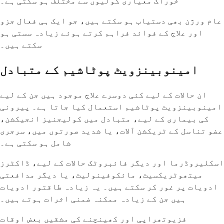
خوراک معیاری گولیوں سے مختلف ہو سکتی ہے۔
عام ورژن بھی دستیاب ہو سکتے ہیں، جو ایک ہی فعال جزو
اور علاج کے فوائد فراہم کرتے ہوئے زیادہ سستی ہو
سکتے ہیں۔
امینوبینزویٹ پوٹاشیم کے متبادل
ان حالات کے لیے کئی دوسرے علاج موجود ہیں جن کے لیے
امینوبینزویٹ پوٹاشیم استعمال کیا جاتا ہے۔ پیرونی
کی بیماری کے لیے، متبادل میں کولیجنیز انجیکشن،
عضو تناسل کے ٹریکشن آلات، یا شدید صورتوں میں، سرجری
شامل ہو سکتی ہے۔
اسکلیروڈرما اور دیگر فائبروٹک حالات کے لیے، ڈاکٹرز
میتھوٹریکسیٹ، مائکوفینولیٹ، یا دیگر مدافعتی
ادویات پر غور کر سکتے ہیں۔ یہ زیادہ طاقتور ادویات
ہیں جن کے زیادہ ممکنہ ضمنی اثرات ہوتے ہیں۔
فزیوتھراپی اور کھینچنے کی مشقیں بعض اوقات