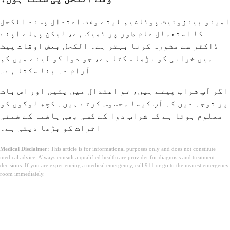
امینو بینزوئیٹ پوٹاشیم لیتے وقت اعتدال پسند الکحل
کا استعمال عام طور پر ٹھیک ہے، لیکن پہلے اپنے
ڈاکٹر سے مشورہ کرنا بہتر ہے۔ الکحل بعض اوقات پیٹ
میں خرابی کو بڑھا سکتا ہے، جو دوا کو لینے میں کم
آرام دہ بنا سکتا ہے۔
اگر آپ شراب پیتے ہیں، تو اعتدال میں پئیں اور اس بات
پر توجہ دیں کہ آپ کیسا محسوس کرتے ہیں۔ کچھ لوگوں کو
معلوم ہوتا ہے کہ شراب دوا کے کسی بھی ہاضمہ کے ضمنی
اثرات کو بڑھا دیتی ہے۔
Medical Disclaimer:
This article is for informational purposes only and does not constitute
medical advice. Always consult a qualified healthcare provider for diagnosis and treatment
decisions. If you are experiencing a medical emergency, call 911 or go to the nearest emergency
room immediately.