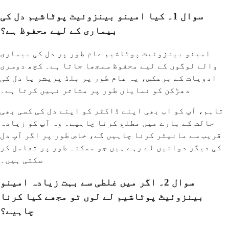
سوال 1۔ کیا امینو بینزوئیٹ پوٹاشیم دل کی
بیماری کے لیے محفوظ ہے؟
امینو بینزوئیٹ پوٹاشیم عام طور پر دل کی بیماری
والے لوگوں کے لیے محفوظ سمجھا جاتا ہے۔ کچھ دوسری
ادویات کے برعکس، یہ عام طور پر بلڈ پریشر یا دل کی
دھڑکن کو نمایاں طور پر متاثر نہیں کرتا ہے۔
تاہم، آپ کو اب بھی اپنے ڈاکٹر کو اپنے دل کی کسی بھی
حالت کے بارے میں مطلع کرنا چاہیے۔ وہ آپ کو زیادہ
قریب سے مانیٹر کرنا چاہیں گے، خاص طور پر اگر آپ دل
کی دیگر دوائیں لے رہے ہیں جو ممکنہ طور پر تعامل کر
سکتی ہیں۔
سوال 2۔ اگر میں غلطی سے بہت زیادہ امینو
بینزوئیٹ پوٹاشیم لے لوں تو مجھے کیا کرنا
چاہیے؟