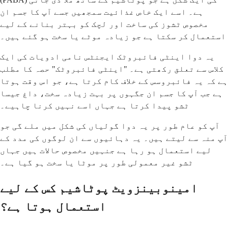
ہے۔ اسے ایک خاص غذائیت سمجھیں جسے آپ کا جسم ان
مخصوص ٹشوز کی ساخت اور لچک کو بہتر بنانے کے لیے
استعمال کر سکتا ہے جو زیادہ موٹے یا سخت ہو گئے ہیں۔
یہ دوا اینٹی فائبروٹک ایجنٹس نامی ادویات کی ایک
کلاس سے تعلق رکھتی ہے۔ "اینٹی فائبروٹک" حصہ کا مطلب
ہے کہ یہ فائبروسس کے خلاف کام کرتا ہے، جو اس وقت ہوتا
ہے جب آپ کا جسم ان جگہوں پر بہت زیادہ سخت، داغ جیسا
ٹشو پیدا کرتا ہے جہاں اسے نہیں کرنا چاہیے۔
آپ کو عام طور پر یہ دوا گولیاں کی شکل میں ملے گی جو
آپ منہ سے لیتے ہیں۔ یہ دہائیوں سے ان لوگوں کی مدد کے
لیے استعمال ہو رہا ہے جنہیں مخصوص حالات ہیں جہاں
ٹشو غیر معمولی طور پر موٹا یا سخت ہو گیا ہے۔
امینوبینزویٹ پوٹاشیم کس کے لیے
استعمال ہوتا ہے؟