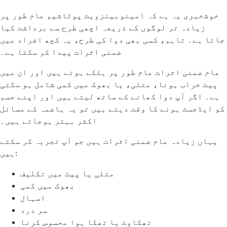
خوشخبری یہ ہے کہ امینوبینزویٹ پوٹاشیم عام طور پر
زیادہ تر لوگوں کے ذریعہ اچھی طرح سے برداشت کیا
جاتا ہے۔ تاہم، کسی بھی دوا کی طرح، یہ کچھ افراد میں
ضمنی اثرات پیدا کر سکتا ہے۔
عام ضمنی اثرات عام طور پر ہلکے ہوتے ہیں اور ان میں
پیٹ خراب ہونا، متلی، یا بھوک میں کمی شامل ہو سکتی
ہے۔ اگر آپ دوا کھانے کے ساتھ لیتے ہیں اور اپنے جسم
کو ایڈجسٹ ہونے کا وقت دیتے ہیں تو یہ ہاضمہ کے مسائل
اکثر بہتر ہوجاتے ہیں۔
یہاں زیادہ عام ضمنی اثرات ہیں جو آپ تجربہ کر سکتے
ہیں:
متلی یا پیٹ میں تکلیف
بھوک میں کمی
اسہال
سر درد
تھکاوٹ یا تھکا ہوا محسوس کرنا