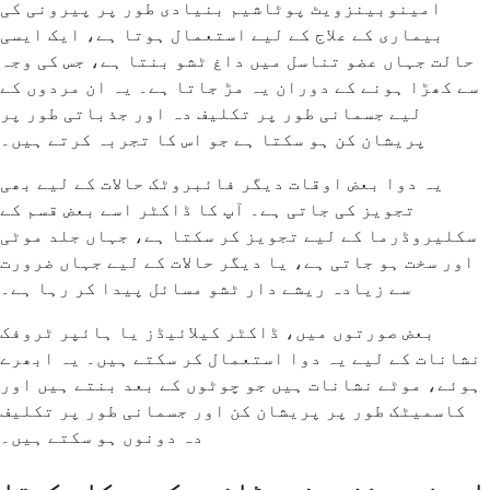
امینوبینزویٹ پوٹاشیم بنیادی طور پر پیرونی کی
بیماری کے علاج کے لیے استعمال ہوتا ہے، ایک ایسی
حالت جہاں عضو تناسل میں داغ ٹشو بنتا ہے، جس کی وجہ
سے کھڑا ہونے کے دوران یہ مڑ جاتا ہے۔ یہ ان مردوں کے
لیے جسمانی طور پر تکلیف دہ اور جذباتی طور پر
پریشان کن ہو سکتا ہے جو اس کا تجربہ کرتے ہیں۔
یہ دوا بعض اوقات دیگر فائبروٹک حالات کے لیے بھی
تجویز کی جاتی ہے۔ آپ کا ڈاکٹر اسے بعض قسم کے
سکلیروڈرما کے لیے تجویز کر سکتا ہے، جہاں جلد موٹی
اور سخت ہو جاتی ہے، یا دیگر حالات کے لیے جہاں ضرورت
سے زیادہ ریشے دار ٹشو مسائل پیدا کر رہا ہے۔
بعض صورتوں میں، ڈاکٹر کیلائیڈز یا ہائپر ٹروفک
نشانات کے لیے یہ دوا استعمال کر سکتے ہیں۔ یہ ابھرے
ہوئے، موٹے نشانات ہیں جو چوٹوں کے بعد بنتے ہیں اور
کاسمیٹک طور پر پریشان کن اور جسمانی طور پر تکلیف
دہ دونوں ہو سکتے ہیں۔