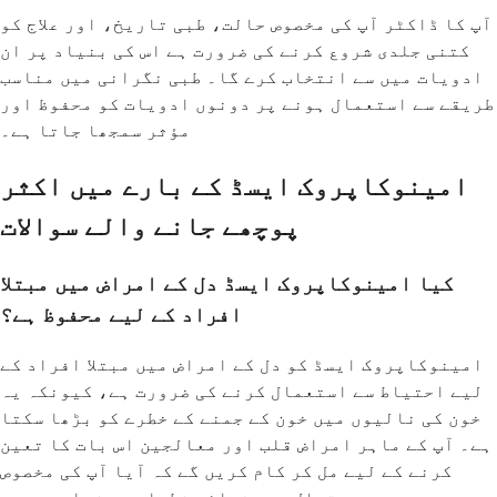
آپ کا ڈاکٹر آپ کی مخصوص حالت، طبی تاریخ، اور علاج کو
کتنی جلدی شروع کرنے کی ضرورت ہے اس کی بنیاد پر ان
ادویات میں سے انتخاب کرے گا۔ طبی نگرانی میں مناسب
طریقے سے استعمال ہونے پر دونوں ادویات کو محفوظ اور
مؤثر سمجھا جاتا ہے۔
امینوکاپروک ایسڈ کے بارے میں اکثر
پوچھے جانے والے سوالات
کیا امینوکاپروک ایسڈ دل کے امراض میں مبتلا
افراد کے لیے محفوظ ہے؟
امینوکاپروک ایسڈ کو دل کے امراض میں مبتلا افراد کے
لیے احتیاط سے استعمال کرنے کی ضرورت ہے، کیونکہ یہ
خون کی نالیوں میں خون کے جمنے کے خطرے کو بڑھا سکتا
ہے۔ آپ کے ماہر امراض قلب اور معالجین اس بات کا تعین
کرنے کے لیے مل کر کام کریں گے کہ آیا آپ کی مخصوص