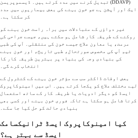
تبدیل کرنے میں مدد کرتے ہیں۔ ڈیسموپریسن (DDAVP)
ایک اور آپشن ہے جو خون بہنے کی بعض بیماریوں میں مدد
کر سکتا ہے۔
غیر دواؤں کے متبادلات میں براہ راست خون بہنے کو
روکنے کے طریقہ کار شامل ہو سکتے ہیں، جیسے جراحی کی
مرمت، یا معاون علاج جیسے خون کی منتقلی۔ آپ کی طبی
ٹیم آپ کی مخصوص صورتحال، طبی تاریخ، اور خون بہنے
کی بنیادی وجہ کی بنیاد پر بہترین طریقہ کار کا
انتخاب کرے گی۔
بعض اوقات ڈاکٹر سب سے مؤثر خون بہنے کے کنٹرول کے
لیے مختلف علاج کو یکجا کرتے ہیں۔ اس میں امینوکاپروک
ایسڈ کو دیگر ادویات یا طریقہ کار کے ساتھ استعمال
کرنا شامل ہو سکتا ہے تاکہ فوری خون بہنے اور کسی بھی
بنیادی حالت کو حل کیا جا سکے۔
کیا امینوکاپروک ایسڈ ٹرانیکسامک
ایسڈ سے بہتر ہے؟