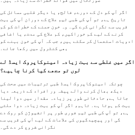
صورتحال میں فوائد خطرات سے زیادہ ہیں۔
اگر آپ کو دل کے دورے، فالج، یا دیگر قلبی مسائل کی
تاریخ ہے، تو آپ کی طبی ٹیم علاج کے دوران آپ کی بہت
قریب سے نگرانی کرے گی۔ وہ خون جمنے کے خطرات کو کم
کرنے کے لیے کم خوراکیں، کم علاج کی مدت، یا اضافی
ادویات استعمال کر سکتے ہیں، جب کہ آپ کی خون بہنے کو
بھی کنٹرول میں رکھا جائے۔
اگر میں غلطی سے بہت زیادہ امینوکاپروک ایسڈ لے
لوں تو مجھے کیا کرنا چاہیے؟
چونکہ امینوکاپروک ایسڈ طبی ترتیبات میں صحت کی
دیکھ بھال کرنے والے پیشہ ور افراد کے ذریعہ دیا
جاتا ہے، حادثاتی طور پر زیادہ مقدار میں دوا لینا
بہت کم ہوتا ہے۔ تاہم، اگر آپ کو بہت زیادہ دوا ملتی
ہے، تو آپ کی طبی ٹیم فوری طور پر انفیوژن کو روک دے
گی اور پیچیدگیوں کی علامات کے لیے آپ کی قریب سے
نگرانی شروع کر دے گی۔