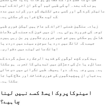
ہونے کے بعد۔ آپ کی طبی ٹیم آپ کو ان اثرات کے لیے
مانیٹر کرے گی اور کسی بھی تکلیف کو دور کرنے میں مدد
کے لیے علاج فراہم کر سکتی ہے۔
زیادہ سنگین ضمنی اثرات کم عام ہیں لیکن فوری طبی
توجہ کی ضرورت ہوتی ہے۔ ان میں خون کے جمنے کی علامات
شامل ہو سکتی ہیں جو غیر ضروری جگہوں پر بن رہی ہیں،
جیسے کہ ٹانگ میں درد یا سوجن، سینے میں درد، یا
اچانک سانس لینے میں دشواری۔
بہت کم، کچھ لوگوں کو شدید الرجک رد عمل، گردے کے
مسائل، یا دل کی دھڑکن میں تبدیلی کا تجربہ ہو سکتا
ہے۔ یہی وجہ ہے کہ دوا ہمیشہ طبی نگرانی میں دی جاتی
ہے جہاں ان پیچیدگیوں کی فوری شناخت اور علاج کیا جا
سکتا ہے۔
امینوکاپروک ایسڈ کسے نہیں لینا
چاہیے؟