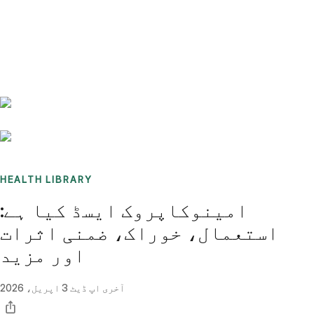
Benchmarks
Stories
FAQ
Sign up / Log in
HEALTH LIBRARY
امینوکاپروک ایسڈ کیا ہے:
استعمال، خوراک، ضمنی اثرات
اور مزید
آخری اپ ڈیٹ
3 اپریل، 2026