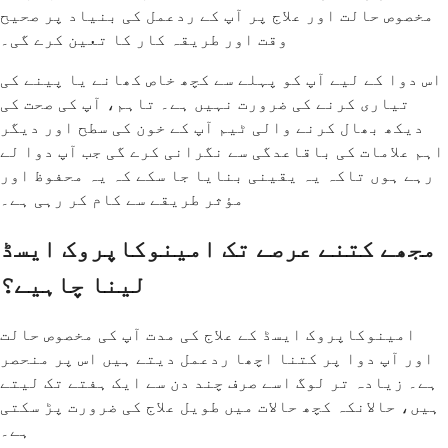
مخصوص حالت اور علاج پر آپ کے ردعمل کی بنیاد پر صحیح
وقت اور طریقہ کار کا تعین کرے گی۔
اس دوا کے لیے آپ کو پہلے سے کچھ خاص کھانے یا پینے کی
تیاری کرنے کی ضرورت نہیں ہے۔ تاہم، آپ کی صحت کی
دیکھ بھال کرنے والی ٹیم آپ کے خون کی سطح اور دیگر
اہم علامات کی باقاعدگی سے نگرانی کرے گی جب آپ دوا لے
رہے ہوں تاکہ یہ یقینی بنایا جا سکے کہ یہ محفوظ اور
مؤثر طریقے سے کام کر رہی ہے۔
مجھے کتنے عرصے تک امینوکاپروک ایسڈ
لینا چاہیے؟
امینوکاپروک ایسڈ کے علاج کی مدت آپ کی مخصوص حالت
اور آپ دوا پر کتنا اچھا ردعمل دیتے ہیں اس پر منحصر
ہے۔ زیادہ تر لوگ اسے صرف چند دن سے ایک ہفتے تک لیتے
ہیں، حالانکہ کچھ حالات میں طویل علاج کی ضرورت پڑ سکتی
ہے۔