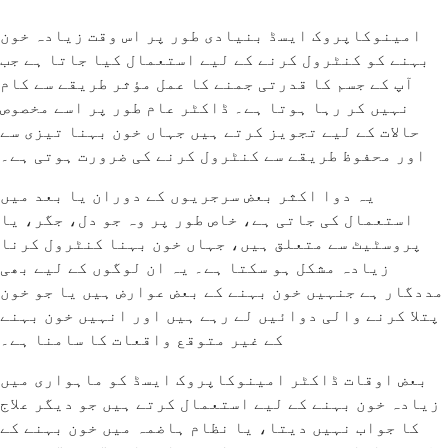
امینوکاپروک ایسڈ بنیادی طور پر اس وقت زیادہ خون
بہنے کو کنٹرول کرنے کے لیے استعمال کیا جاتا ہے جب
آپ کے جسم کا قدرتی جمنے کا عمل مؤثر طریقے سے کام
نہیں کر رہا ہوتا ہے۔ ڈاکٹر عام طور پر اسے مخصوص
حالات کے لیے تجویز کرتے ہیں جہاں خون بہنا تیزی سے
اور محفوظ طریقے سے کنٹرول کرنے کی ضرورت ہوتی ہے۔
یہ دوا اکثر بعض سرجریوں کے دوران یا بعد میں
استعمال کی جاتی ہے، خاص طور پر وہ جو دل، جگر، یا
پروسٹیٹ سے متعلق ہیں، جہاں خون بہنا کنٹرول کرنا
زیادہ مشکل ہو سکتا ہے۔ یہ ان لوگوں کے لیے بھی
مددگار ہے جنہیں خون بہنے کے بعض عوارض ہیں یا جو خون
پتلا کرنے والی دوائیں لے رہے ہیں اور انہیں خون بہنے
کے غیر متوقع واقعات کا سامنا ہے۔
بعض اوقات ڈاکٹر امینوکاپروک ایسڈ کو ماہواری میں
زیادہ خون بہنے کے لیے استعمال کرتے ہیں جو دیگر علاج
کا جواب نہیں دیتا، یا نظام ہاضمہ میں خون بہنے کے