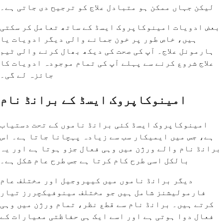
لیکن جہاں ممکن ہو متبادل علاج کو ترجیح دی جاتی ہے۔
بعض ادویات امینوکاپروک ایسڈ کے ساتھ تعامل کر سکتی
ہیں، خاص طور پر خون جمانے والی دیگر ادویات یا
ہارمونل علاج۔ آپ کی صحت کی دیکھ بھال کرنے والی ٹیم
علاج شروع کرنے سے پہلے آپ کی تمام موجودہ ادویات کا
جائزہ لے گی۔
امینوکاپروک ایسڈ کے برانڈ نام
امینوکاپروک ایسڈ کئی برانڈ ناموں کے تحت دستیاب
ہے، جس میں ایمیکار سب سے زیادہ پہچانا جاتا ہے۔ اس
برانڈ نام والے ورژن میں وہی فعال جزو ہوتا ہے اور یہ
بالکل اسی طرح کام کرتا ہے جس طرح عام شکل ہے۔
دیگر برانڈ ناموں میں کیپروجیل اور مختلف عام
فارمولیشنز شامل ہیں جو مختلف مینوفیکچررز تیار
کرتے ہیں۔ برانڈ نام سے قطع نظر، تمام ورژن میں وہی
فعال دوا ہوتی ہے اور اسے ایک ہی حفاظتی معیارات کے