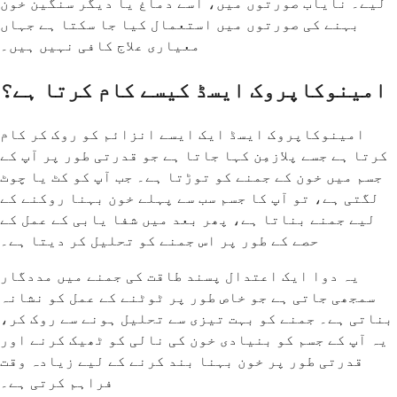
لیے۔ نایاب صورتوں میں، اسے دماغ یا دیگر سنگین خون
بہنے کی صورتوں میں استعمال کیا جا سکتا ہے جہاں
معیاری علاج کافی نہیں ہیں۔
امینوکاپروک ایسڈ کیسے کام کرتا ہے؟
امینوکاپروک ایسڈ ایک ایسے انزائم کو روک کر کام
کرتا ہے جسے پلازمِن کہا جاتا ہے جو قدرتی طور پر آپ کے
جسم میں خون کے جمنے کو توڑتا ہے۔ جب آپ کو کٹ یا چوٹ
لگتی ہے، تو آپ کا جسم سب سے پہلے خون بہنا روکنے کے
لیے جمنے بناتا ہے، پھر بعد میں شفا یابی کے عمل کے
حصے کے طور پر اس جمنے کو تحلیل کر دیتا ہے۔
یہ دوا ایک اعتدال پسند طاقت کی جمنے میں مددگار
سمجھی جاتی ہے جو خاص طور پر ٹوٹنے کے عمل کو نشانہ
بناتی ہے۔ جمنے کو بہت تیزی سے تحلیل ہونے سے روک کر،
یہ آپ کے جسم کو بنیادی خون کی نالی کو ٹھیک کرنے اور
قدرتی طور پر خون بہنا بند کرنے کے لیے زیادہ وقت
فراہم کرتی ہے۔