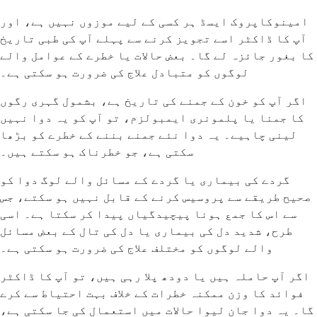
امینوکاپروک ایسڈ ہر کسی کے لیے موزوں نہیں ہے، اور
آپ کا ڈاکٹر اسے تجویز کرنے سے پہلے آپ کی طبی تاریخ
کا بغور جائزہ لے گا۔ بعض حالات یا خطرے کے عوامل والے
لوگوں کو متبادل علاج کی ضرورت ہو سکتی ہے۔
اگر آپ کو خون کے جمنے کی تاریخ ہے، بشمول گہری رگوں
کا جمنا یا پلمونری ایمبولزم، تو آپ کو یہ دوا نہیں
لینی چاہیے۔ یہ دوا نئے جمنے بننے کے خطرے کو بڑھا
سکتی ہے، جو خطرناک ہو سکتے ہیں۔
گردے کی بیماری یا گردے کے مسائل والے لوگ دوا کو
صحیح طریقے سے پروسیس کرنے کے قابل نہیں ہو سکتے، جس
سے اس کا جمع ہونا پیچیدگیاں پیدا کر سکتا ہے۔ اسی
طرح، شدید دل کی بیماری یا دل کی تال کے بعض مسائل
والے لوگوں کو مختلف علاج کی ضرورت ہو سکتی ہے۔
اگر آپ حاملہ ہیں یا دودھ پلا رہی ہیں، تو آپ کا ڈاکٹر
فوائد کا وزن ممکنہ خطرات کے خلاف بہت احتیاط سے کرے
گا۔ یہ دوا جان لیوا حالات میں استعمال کی جا سکتی ہے،