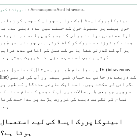
Aminocaproic Acid Intravenous Route
ادویات
گھر
امینوکاپروک ایسڈ ایک دوا ہے جو آپ کے جسم کو زیادہ
خون بہنے پر مضبوط خون کے جمنے میں مدد دیتی ہے۔ یہ
ایک مصنوعی دوا ہے جو آپ کے جسم کو پہلے سے بنے ہوئے
جمنے کو توڑنے سے روک کر کام کرتی ہے، جو بنیادی طور
پر آپ کے قدرتی شفا یابی کے عمل کو اضافی مدد فراہم
کرتی ہے جب اسے سب سے زیادہ ضرورت ہوتی ہے۔
یہ دوا عام طور پر ہسپتال کے ماحول میں IV (intravenous
line) کے ذریعے دی جاتی ہے جہاں طبی پیشہ ور آپ کی قریبی
نگرانی کر سکتے ہیں۔ اسے ایک عارضی مددگار کے طور پر
سوچیں جو بعض طبی حالات میں آپ کے جسم کے عام جمنے کے
نظام کو تقویت دینے کی ضرورت پڑنے پر مداخلت کرتا
ہے۔
امینوکاپروک ایسڈ کس لیے استعمال
ہوتا ہے؟