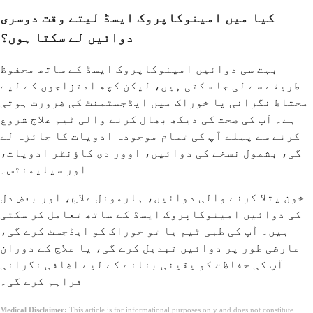
کیا میں امینوکاپروک ایسڈ لیتے وقت دوسری
دوائیں لے سکتا ہوں؟
بہت سی دوائیں امینوکاپروک ایسڈ کے ساتھ محفوظ
طریقے سے لی جا سکتی ہیں، لیکن کچھ امتزاجوں کے لیے
محتاط نگرانی یا خوراک میں ایڈجسٹمنٹ کی ضرورت ہوتی
ہے۔ آپ کی صحت کی دیکھ بھال کرنے والی ٹیم علاج شروع
کرنے سے پہلے آپ کی تمام موجودہ ادویات کا جائزہ لے
گی، بشمول نسخے کی دوائیں، اوور دی کاؤنٹر ادویات،
اور سپلیمنٹس۔
خون پتلا کرنے والی دوائیں، ہارمونل علاج، اور بعض دل
کی دوائیں امینوکاپروک ایسڈ کے ساتھ تعامل کر سکتی
ہیں۔ آپ کی طبی ٹیم یا تو خوراک کو ایڈجسٹ کرے گی،
عارضی طور پر دوائیں تبدیل کرے گی، یا علاج کے دوران
آپ کی حفاظت کو یقینی بنانے کے لیے اضافی نگرانی
فراہم کرے گی۔
Medical Disclaimer:
This article is for informational purposes only and does not constitute