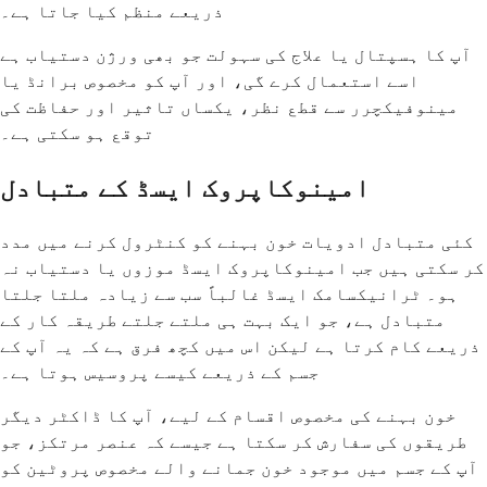
ذریعے منظم کیا جاتا ہے۔
آپ کا ہسپتال یا علاج کی سہولت جو بھی ورژن دستیاب ہے
اسے استعمال کرے گی، اور آپ کو مخصوص برانڈ یا
مینوفیکچرر سے قطع نظر، یکساں تاثیر اور حفاظت کی
توقع ہو سکتی ہے۔
امینوکاپروک ایسڈ کے متبادل
کئی متبادل ادویات خون بہنے کو کنٹرول کرنے میں مدد
کر سکتی ہیں جب امینوکاپروک ایسڈ موزوں یا دستیاب نہ
ہو۔ ٹرانیکسامک ایسڈ غالباً سب سے زیادہ ملتا جلتا
متبادل ہے، جو ایک بہت ہی ملتے جلتے طریقہ کار کے
ذریعے کام کرتا ہے لیکن اس میں کچھ فرق ہے کہ یہ آپ کے
جسم کے ذریعے کیسے پروسیس ہوتا ہے۔
خون بہنے کی مخصوص اقسام کے لیے، آپ کا ڈاکٹر دیگر
طریقوں کی سفارش کر سکتا ہے جیسے کہ عنصر مرتکز، جو
آپ کے جسم میں موجود خون جمانے والے مخصوص پروٹین کو