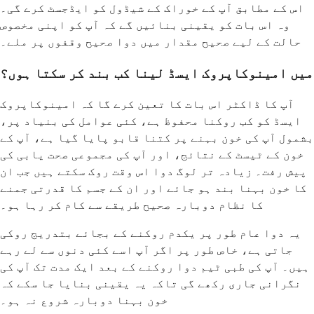
اس کے مطابق آپ کے خوراک کے شیڈول کو ایڈجسٹ کرے گی۔
وہ اس بات کو یقینی بنائیں گے کہ آپ کو اپنی مخصوص
حالت کے لیے صحیح مقدار میں دوا صحیح وقفوں پر ملے۔
میں امینوکاپروک ایسڈ لینا کب بند کر سکتا ہوں؟
آپ کا ڈاکٹر اس بات کا تعین کرے گا کہ امینوکاپروک
ایسڈ کو کب روکنا محفوظ ہے، کئی عوامل کی بنیاد پر،
بشمول آپ کی خون بہنے پر کتنا قابو پایا گیا ہے، آپ کے
خون کے ٹیسٹ کے نتائج، اور آپ کی مجموعی صحت یابی کی
پیش رفت۔ زیادہ تر لوگ دوا اس وقت روک سکتے ہیں جب ان
کا خون بہنا بند ہو جائے اور ان کے جسم کا قدرتی جمنے
کا نظام دوبارہ صحیح طریقے سے کام کر رہا ہو۔
یہ دوا عام طور پر یکدم روکنے کے بجائے بتدریج روکی
جاتی ہے، خاص طور پر اگر آپ اسے کئی دنوں سے لے رہے
ہیں۔ آپ کی طبی ٹیم دوا روکنے کے بعد ایک مدت تک آپ کی
نگرانی جاری رکھے گی تاکہ یہ یقینی بنایا جا سکے کہ
خون بہنا دوبارہ شروع نہ ہو۔