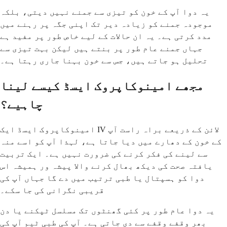
یہ دوا آپ کے خون کو تیزی سے جمنے نہیں دیتی، بلکہ
موجودہ جمنے کو زیادہ دیر تک اپنی جگہ پر رہنے میں
مدد کرتی ہے۔ یہ ان حالات کے لیے خاص طور پر مفید ہے
جہاں جمنے عام طور پر بنتے ہیں لیکن بہت تیزی سے
تحلیل ہو جاتے ہیں، جس سے خون بہنا جاری رہتا ہے۔
مجھے امینوکاپروک ایسڈ کیسے لینا
چاہیے؟
امینوکاپروک ایسڈ ایک IV لائن کے ذریعے براہ راست آپ
کے خون کے دھارے میں دیا جاتا ہے، لہذا آپ کو اسے منہ
سے لینے کی فکر کرنے کی ضرورت نہیں ہے۔ ایک تربیت
یافتہ صحت کی دیکھ بھال کرنے والا پیشہ ور ہمیشہ اس
دوا کو ہسپتال یا طبی ترتیب میں دے گا جہاں آپ کی
قریبی نگرانی کی جا سکے۔
یہ دوا عام طور پر کئی گھنٹوں تک مسلسل ٹپکنے یا دن
بھر وقفے وقفے سے دی جاتی ہے۔ آپ کی طبی ٹیم آپ کی