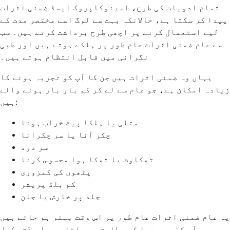
تمام ادویات کی طرح، امینوکاپروک ایسڈ ضمنی اثرات
پیدا کر سکتا ہے، حالانکہ بہت سے لوگ اسے مختصر مدت کے
لیے استعمال کرنے پر اچھی طرح برداشت کرتے ہیں۔ سب
سے عام ضمنی اثرات عام طور پر ہلکے ہوتے ہیں اور طبی
نگرانی میں قابل انتظام ہوتے ہیں۔
یہاں وہ ضمنی اثرات ہیں جن کا آپ کو تجربہ ہونے کا
زیادہ امکان ہے، جو عام سے لے کر کم بار بار ہونے والے
ہیں:
متلی یا ہلکا پیٹ خراب ہونا
چکر آنا یا سر چکرانا
سر درد
تھکاوٹ یا تھکا ہوا محسوس کرنا
پٹھوں کی کمزوری
کم بلڈ پریشر
جلد پر خارش یا جلن
یہ عام ضمنی اثرات عام طور پر اس وقت بہتر ہو جاتے ہیں
جب آپ کا جسم دوا کے مطابق ہو جاتا ہے یا علاج مکمل