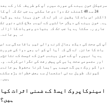
سرجیکل خون بہنے کی صورت میں، آپ کو طریقہ کار کے بعد
24 سے 48 گھنٹے تک دوا دی جا سکتی ہے جب تک کہ آپ کا
ڈاکٹر اس بات کا یقین نہ کر لے کہ خون بہنا بند ہو گیا
ہے۔ خون بہنے کی دیگر حالتوں کے لیے، علاج کئی دنوں تک
جاری رہ سکتا ہے یا جب تک کہ بنیادی وجوہات کا ازالہ
نہ ہو جائے۔
آپ کی صحت کی دیکھ بھال کرنے والی ٹیم باقاعدگی سے اس
بات کا جائزہ لے گی کہ آیا آپ کو اب بھی دوا کی ضرورت
ہے یا نہیں، آپ کے خون بہنے، خون کے ٹیسٹ کے نتائج،
اور مجموعی صحت یابی کی پیش رفت کی نگرانی کرکے۔ وہ
دوا کو روک دیں گے جیسے ہی ایسا کرنا محفوظ ہو جائے،
کیونکہ طویل مدتی استعمال سے بعض خطرات بڑھ سکتے
ہیں۔
امینوکاپروک ایسڈ کے ضمنی اثرات کیا
ہیں؟