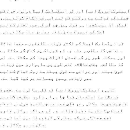
امینوکاپروک ایسڈ اور ٹرانیکسامک ایسڈ دونوں خون کے
جمنے کو ٹوٹنے سے روکنے کے لیے اسی طرح کام کرتے ہیں،
لیکن ان میں کچھ اہم فرق ہیں جو آپ کی صورتحال کے لیے
ایک کو دوسرے سے زیادہ موزوں بنا سکتے ہیں۔
ٹرانیکسامک ایسڈ کو اکثر زیادہ طاقتور سمجھا جاتا
ہے، جس کا مطلب ہے کہ یہ کم خوراک پر کام کر سکتا ہے
اور ممکنہ طور پر کم ضمنی اثرات پیدا کر سکتا ہے۔ اس
کا مطالعہ بعض حالات، خاص طور پر ماہواری میں زیادہ
خون بہنے اور جراحی سے خون بہنے سے روک تھام کے لیے
بھی زیادہ وسیع پیمانے پر کیا گیا ہے۔
تاہم، امینوکاپروک ایسڈ کو کئی سالوں سے محفوظ
طریقے سے استعمال کیا جا رہا ہے اور بعض حالات میں
ترجیح دی جا سکتی ہے، خاص طور پر جب شدید خون بہنے کے
لیے نس کے ذریعے دیا جائے۔ یہ کم مہنگا ہوتا ہے اور
کچھ صحت کی دیکھ بھال کی ترتیبات میں آسانی سے
دستیاب ہو سکتا ہے۔