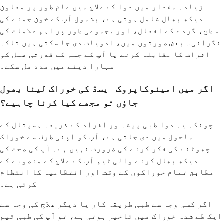
زیادہ مقدار میں دوا کے علاج میں عام طور پر معاون
دیکھ بھال شامل ہوتی ہے، بشمول آپ کے خون جمنے کی
سطح، گردے کے افعال، اور مجموعی طور پر اہم علامات کی
نگرانی۔ بعض صورتوں میں، ادویات دی جا سکتی ہیں تاکہ
اثرات کا مقابلہ کرنے یا آپ کے جسم کے قدرتی عمل کو
سہارا دینے میں مدد مل سکے۔
اگر میں امینوکاپروک ایسڈ کی خوراک لینا بھول
جاؤں تو مجھے کیا کرنا چاہیے؟
چونکہ یہ دوا طبی پیشہ ور افراد کے ذریعہ ہسپتال کے
ماحول میں دی جاتی ہے، آپ کو اپنی طرف سے خوراک
چھوٹنے کی فکر کرنے کی ضرورت نہیں ہے۔ آپ کی صحت کی
دیکھ بھال کرنے والی ٹیم آپ کے علاج کے منصوبے کے
مطابق تمام خوراکوں کے وقت اور انتظامیہ کا انتظام
کرتی ہے۔
اگر کسی وجہ سے طبی طریقہ کار یا دیگر علاج کی وجہ سے
ایک طے شدہ خوراک میں تاخیر ہوتی ہے، تو آپ کی طبی ٹیم