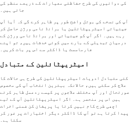
کی دوائیوں کی طرح حفاظتی معیارات کے ذریعے منظم کی
جاتی ہیں۔
آپ کی نسخے کی بوتل واضح طور پر ظاہر کرے گی کہ آیا آپ
جینیاتی امیٹریپٹائلین یا برانڈ نامی ورژن حاصل کر
رہے ہیں۔ اگر آپ کو جینیاتی اور برانڈ نامی ورژن کے
درمیان تبدیلی کے بارے میں کوئی خدشات ہیں، تو اپنے
فارماسسٹ یا ڈاکٹر سے اس پر بات کریں۔
امیٹریپٹائلین کے متبادل
کئی متبادل ادویات امیٹریپٹائلین کی طرح ہی حالات کا
علاج کر سکتی ہیں، حالانکہ بہترین انتخاب آپ کی مخصوص
صورتحال اور آپ مختلف علاجوں پر کیسے ردعمل ظاہر کرتے
ہیں اس پر منحصر ہے۔ اگر امیٹریپٹائلین آپ کے لیے
اچھی طرح کام نہیں کرتا یا پریشان کن ضمنی اثرات
پیدا کرتا ہے تو آپ کا ڈاکٹر دیگر اختیارات پر غور کر
سکتا ہے۔