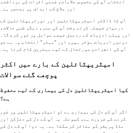
انتخاب آپ کی مخصوص علامات، ضمنی اثرات کی برداشت،
اور علاج کے اہداف پر منحصر ہے۔
آپ کا ڈاکٹر امیٹریپٹائلین اور نورٹریپٹائلین کے
درمیان فیصلہ کرتے وقت آپ کی عمر، دیگر طبی حالات،
اور پہلے ادویات کے ردعمل جیسے عوامل پر غور کرے گا۔
دونوں ادویات مؤثر ہیں، اور "بہتر" انتخاب وہ ہے جو
آپ کی انفرادی صورتحال کے لیے بہترین کام کرتا ہے۔
امیٹریپٹائلین کے بارے میں اکثر
پوچھے گئے سوالات
کیا امیٹریپٹائلین دل کی بیماری کے لیے محفوظ
ہے؟
اگر آپ کو دل کی بیماری ہے تو امیٹریپٹائلین پر غور
کرنے کی ضرورت ہے، کیونکہ یہ آپ کے دل کی دھڑکن اور
بلڈ پریشر کو متاثر کر سکتا ہے۔ یہ دوا آپ کے دل کی