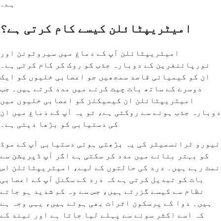
ہے۔
امیٹریپٹائلن کیسے کام کرتی ہے؟
امیٹریپٹائلن آپ کے دماغ میں سیروٹونن اور
نورپائنفرین کے دوبارہ جذب کو روک کر کام کرتی ہے۔
ان کو کیمیائی قاصد سمجھیں جو اعصابی خلیوں کو ایک
دوسرے کے ساتھ بات چیت کرنے میں مدد کرتے ہیں۔ جب
امیٹریپٹائلن ان کیمیکلز کو اعصابی خلیوں میں
دوبارہ جذب ہونے سے روکتی ہے، تو یہ آپ کے دماغ میں ان
کی دستیابی کو بڑھا دیتی ہے۔
نیورو ٹرانسمیٹر کی یہ بڑھتی ہوئی دستیابی آپ کے موڈ
کو بہتر بنانے میں مدد کر سکتی ہے اگر آپ ڈپریشن سے
نمٹ رہے ہیں۔ درد کی حالتوں کے لیے، امیٹریپٹائلن اس
بات کو تبدیل کرتی ہے کہ درد کے سگنل آپ کے اعصابی
نظام سے کیسے گزرتے ہیں، جس سے وہ کم شدید ہو جاتے
ہیں۔ دوا کے پرسکون اثرات بھی ہوتے ہیں، یہی وجہ ہے
کہ اسے اکثر سونے سے پہلے لیا جاتا ہے اور نیند کے