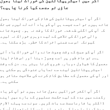
اگر میں امیٹریپٹائلین کی خوراک لینا بھول
جاؤں تو مجھے کیا کرنا چاہیے؟
اگر آپ امیٹریپٹائلین کی شام کی خوراک لینا بھول
جاتے ہیں، تو اسے جیسے ہی آپ کو یاد آئے لے لیں، جب تک
کہ آپ کی اگلی طے شدہ خوراک کا وقت نہ ہو۔ چھوٹ جانے
والی خوراک کی تلافی کے لیے دوہری خوراک نہ لیں،
کیونکہ اس سے ضمنی اثرات کا خطرہ بڑھ سکتا ہے۔
اگر آپ کو صبح کے وقت چھوٹ جانے والی خوراک یاد آتی
ہے، تو عام طور پر اسے چھوڑ دینا اور اس شام اپنا
معمول کا شیڈول دوبارہ شروع کرنا بہتر ہے۔ دن کے وقت
امیٹریپٹائلین لینے سے نمایاں غنودگی ہو سکتی ہے
اور آپ کی معمول کے مطابق کام کرنے کی صلاحیت متاثر ہو
سکتی ہے۔
اگر آپ اکثر خوراکیں بھول جاتے ہیں، تو آپ کو یاد
رکھنے میں مدد کے لیے حکمت عملیوں کے بارے میں اپنے
ڈاکٹر یا فارماسسٹ سے بات کریں۔ سونے سے پہلے الارم
سیٹ کرنا یا دوا کی یاد دہانی ایپ کا استعمال آپ کے