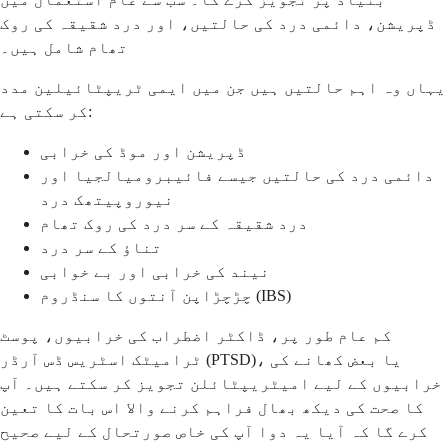
ڈپریشن، دائمی درد کی حالتیں، اور درد شقیقہ کی روک
تھام شامل ہیں۔
یہاں وہ اہم حالتیں ہیں جن میں ایمی ٹریپٹائیلین مدد
کر سکتی ہے:
ڈپریشن اور موڈ کی خرابی
دائمی درد کی حالتیں جیسے فائیبرومیالجیا اور
نیوروپیتھک درد
درد شقیقہ کے سر درد کی روک تھام
تناؤ کے سر درد
نیند کی خرابی اور بے خوابی
چڑچڑاپن آنتوں کا سنڈروم (IBS)
کم عام طور پر، ڈاکٹر اضطراب کی خرابیوں، پوسٹ
ٹرامیٹک اسٹریس ڈس آرڈر (PTSD)، یا بعض کھانے کی
خرابیوں کے لیے امیٹریپٹائلن تجویز کر سکتے ہیں۔ آپ
کا صحت کی دیکھ بھال فراہم کرنے والا اس بات کا تعین
کرے گا کہ آیا یہ دوا آپ کی خاص صورتحال کے لیے صحیح