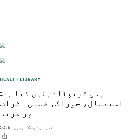
Benchmarks
Stories
FAQ
Sign up / Log in
HEALTH LIBRARY
ایمی ٹریپٹائیلین کیا ہے:
استعمال، خوراک، ضمنی اثرات
اور مزید
آخری اپ ڈیٹ
3 اپریل، 2026