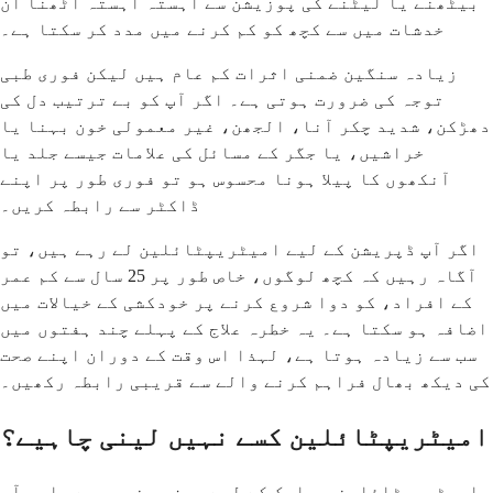
بیٹھنے یا لیٹنے کی پوزیشن سے آہستہ آہستہ اٹھنا ان
خدشات میں سے کچھ کو کم کرنے میں مدد کر سکتا ہے۔
زیادہ سنگین ضمنی اثرات کم عام ہیں لیکن فوری طبی
توجہ کی ضرورت ہوتی ہے۔ اگر آپ کو بے ترتیب دل کی
دھڑکن، شدید چکر آنا، الجھن، غیر معمولی خون بہنا یا
خراشیں، یا جگر کے مسائل کی علامات جیسے جلد یا
آنکھوں کا پیلا ہونا محسوس ہو تو فوری طور پر اپنے
ڈاکٹر سے رابطہ کریں۔
اگر آپ ڈپریشن کے لیے امیٹریپٹائلین لے رہے ہیں، تو
آگاہ رہیں کہ کچھ لوگوں، خاص طور پر 25 سال سے کم عمر
کے افراد، کو دوا شروع کرنے پر خودکشی کے خیالات میں
اضافہ ہو سکتا ہے۔ یہ خطرہ علاج کے پہلے چند ہفتوں میں
سب سے زیادہ ہوتا ہے، لہذا اس وقت کے دوران اپنے صحت
کی دیکھ بھال فراہم کرنے والے سے قریبی رابطہ رکھیں۔
امیٹریپٹائلین کسے نہیں لینی چاہیے؟
امیٹریپٹائلین ہر ایک کے لیے موزوں نہیں ہے، اور آپ