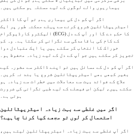
برقی سرگرمی میں تبدیلیاں لا سکتی ہے، جو دل کی بعض
بیماریوں والے لوگوں کے لیے مسئلہ ہو سکتی ہیں۔
اگر آپ کو دل کی بیماری ہے، تو آپ کا ڈاکٹر
امیٹریپٹائلین شروع کرنے سے پہلے ممکنہ طور پر ایک
الیکٹرو کارڈیوگرام (ECG) کا حکم دے گا اور آپ کے دل
کے کام کی باقاعدگی سے نگرانی کر سکتا ہے۔ وہ کم
خوراک کا انتخاب کر سکتے ہیں یا ایک متبادل دوا
تجویز کر سکتے ہیں جو آپ کے دل کے لیے زیادہ محفوظ ہو۔
اگر آپ کو دل کے مسائل ہیں تو اپنے ڈاکٹر سے مشورہ کیے
بغیر کبھی بھی امیٹریپٹائلین شروع یا بند نہ کریں۔
علاج کے فوائد بہت سے معاملات میں خطرات سے زیادہ ہو
سکتے ہیں، لیکن اس فیصلے کے لیے طبی نگرانی کی ضرورت
ہوتی ہے۔
اگر میں غلطی سے بہت زیادہ امیٹریپٹائلین
استعمال کر لوں تو مجھے کیا کرنا چاہیے؟
اگر آپ غلطی سے بہت زیادہ امیٹریپٹائلین لیتے ہیں،