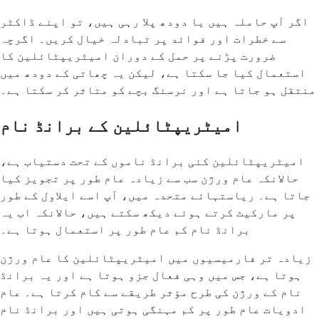
اگر آپ حاملہ ہیں یا دودھ پلا رہی ہیں، تو اپنے ڈاکٹر
سے خطرات اور فوائد پر تبادلہ خیال کریں۔ اگرچہ
ضرورت پڑنے پر حمل کے دوران امیٹریپٹائلین کا
استعمال کیا جا سکتا ہے، لیکن یہ چھاتی کے دودھ میں
منتقل ہو جاتا ہے اور نرسنگ بچے کو متاثر کر سکتا ہے۔
امیٹریپٹائلین کے برانڈ نام
امیٹریپٹائلین کئی برانڈ ناموں کے تحت دستیاب ہے،
حالانکہ عام ورژن سب سے زیادہ عام طور پر تجویز کیا
جاتا ہے۔ ریاستہائے متحدہ میں، آپ اسے ایلاول کے طور
پر مارکیٹ کرتے ہوئے دیکھ سکتے ہیں، حالانکہ اب یہ
برانڈ نام کم عام طور پر استعمال ہوتا ہے۔
زیادہ تر فارمیسیوں میں امیٹریپٹائلین کا عام ورژن
ہوتا ہے، جس میں وہی فعال جزو ہوتا ہے اور یہ برانڈ
نام کے ورژن کی طرح مؤثر طریقے سے کام کرتا ہے۔ عام
ادویات عام طور پر کم مہنگی ہوتی ہیں اور برانڈ نام