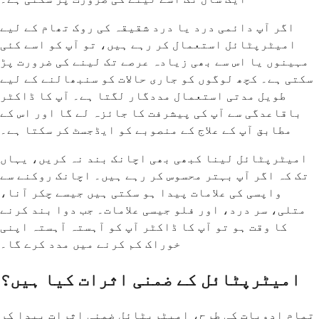
اگر آپ دائمی درد یا درد شقیقہ کی روک تھام کے لیے
امیٹرپٹائل استعمال کر رہے ہیں، تو آپ کو اسے کئی
مہینوں یا اس سے بھی زیادہ عرصے تک لینے کی ضرورت پڑ
سکتی ہے۔ کچھ لوگوں کو جاری حالات کو سنبھالنے کے لیے
طویل مدتی استعمال مددگار لگتا ہے۔ آپ کا ڈاکٹر
باقاعدگی سے آپ کی پیشرفت کا جائزہ لے گا اور اس کے
مطابق آپ کے علاج کے منصوبے کو ایڈجسٹ کر سکتا ہے۔
امیٹرپٹائل لینا کبھی بھی اچانک بند نہ کریں، یہاں
تک کہ اگر آپ بہتر محسوس کر رہے ہیں۔ اچانک روکنے سے
واپسی کی علامات پیدا ہو سکتی ہیں جیسے چکر آنا،
متلی، سر درد، اور فلو جیسی علامات۔ جب دوا بند کرنے
کا وقت ہو تو آپ کا ڈاکٹر آپ کو آہستہ آہستہ اپنی
خوراک کم کرنے میں مدد کرے گا۔
امیٹرپٹائل کے ضمنی اثرات کیا ہیں؟
تمام ادویات کی طرح، امیٹرپٹائل ضمنی اثرات پیدا کر