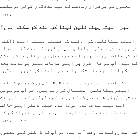
معمول کو برقرار رکھنے کے لیے مددگار ٹولز ہو سکتے
ہیں۔
میں امیٹریپٹائلین لینا کب بند کر سکتا ہوں؟
امیٹریپٹائلین کو روکنے کا فیصلہ ہمیشہ اپنے ڈاکٹر
کی رہنمائی سے کیا جانا چاہیے، کیونکہ وقت کا انحصار
آپ کی حالت اور علاج پر آپ کے ردعمل پر ہوتا ہے۔ ڈپریشن
کے لیے، آپ کو عام طور پر اپنی علامات بہتر ہونے کے بعد
کم از کم چھ ماہ تک دوا جاری رکھنے کی ضرورت ہوگی۔
اگر آپ دائمی درد یا درد شقیقہ کی روک تھام کے لیے
امیٹریپٹائلین استعمال کر رہے ہیں، تو آپ کو طویل
مدتی علاج کی ضرورت پڑ سکتی ہے۔ کچھ لوگوں کو سالوں تک
اسے لینے سے فائدہ ہوتا ہے، جبکہ دیگر اپنی حالت
مستحکم ہونے کے بعد آہستہ آہستہ اپنی خوراک کم کر
سکتے ہیں۔
جب اسے روکنے کا وقت آتا ہے، تو آپ کا ڈاکٹر کئی ہفتوں