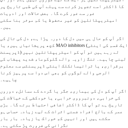
کا ڈاکٹر اسے تجویز کرنے سے پہلے آپ کی طبی تاریخ پر
غور سے غور کرے گا۔ بعض حالات اور ادویات
امیٹریپٹائلین کو غیر محفوظ یا کم موثر بنا سکتی
ہیں۔
اگر آپ کو حال ہی میں دل کا دورہ پڑا ہے، دل کی تال کی
کچھ پریشانیاں ہیں، یا MAO inhibitors (ایک قسم کی اینٹی
ڈپریسنٹ) لے رہے ہیں تو آپ کو امیٹریپٹائلین نہیں
لینی چاہیے۔ تنگ زاویہ والے گلوکوما، شدید پیشاب کی
برقراری، یا ٹرائیسائکلک اینٹی ڈپریسنٹس سے معلوم
الرجی والے لوگوں کو بھی اس دوا سے پرہیز کرنا
چاہیے۔
اگر آپ کو دل کی بیماری، جگر یا گردے کے مسائل، دوروں
کی خرابی، دوئبرووی خرابی، یا خودکشی کے خیالات کی
تاریخ ہے تو آپ کا ڈاکٹر اضافی احتیاط برتے گا۔ بڑی
عمر کے بالغ افراد ضمنی اثرات کے لیے زیادہ حساس ہو
سکتے ہیں اور انہیں کم خوراک یا زیادہ بار بار
نگرانی کی ضرورت پڑ سکتی ہے۔