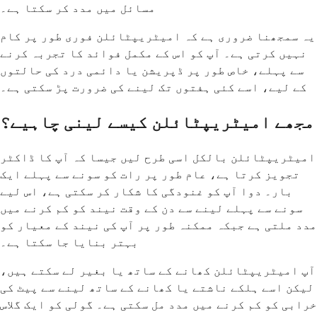
مسائل میں مدد کر سکتا ہے۔
یہ سمجھنا ضروری ہے کہ امیٹریپٹائلن فوری طور پر کام
نہیں کرتی ہے۔ آپ کو اس کے مکمل فوائد کا تجربہ کرنے
سے پہلے، خاص طور پر ڈپریشن یا دائمی درد کی حالتوں
کے لیے، اسے کئی ہفتوں تک لینے کی ضرورت پڑ سکتی ہے۔
مجھے امیٹریپٹائلن کیسے لینی چاہیے؟
امیٹریپٹائلن بالکل اسی طرح لیں جیسا کہ آپ کا ڈاکٹر
تجویز کرتا ہے، عام طور پر رات کو سونے سے پہلے ایک
بار۔ دوا آپ کو غنودگی کا شکار کر سکتی ہے، اس لیے
سونے سے پہلے لینے سے دن کے وقت نیند کو کم کرنے میں
مدد ملتی ہے جبکہ ممکنہ طور پر آپ کی نیند کے معیار کو
بہتر بنایا جا سکتا ہے۔
آپ امیٹریپٹائلن کھانے کے ساتھ یا بغیر لے سکتے ہیں،
لیکن اسے ہلکے ناشتے یا کھانے کے ساتھ لینے سے پیٹ کی
خرابی کو کم کرنے میں مدد مل سکتی ہے۔ گولی کو ایک گلاس