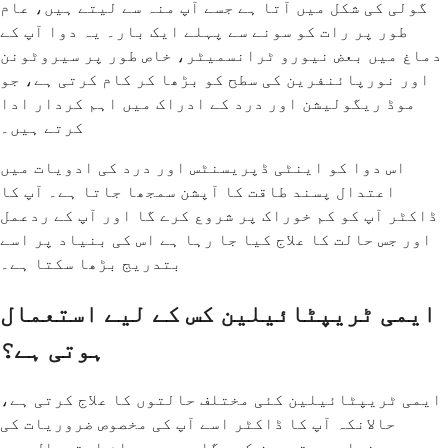
گولی کی شکل میں آتا ہے جسے آپ منہ سے لیتے ہیں، عام
طور پر رات کو سونے سے پہلے ایک بار۔ یہ دوا آپ کے
دماغ میں بعض نیورو ٹرانسمیٹر، خاص طور پر سیروٹونن
اور نورپائنفرین کی سطح کو بڑھا کر کام کرتی ہے، جو
موڈ ریگولیشن اور درد کے ادراک میں اہم کردار ادا
کرتے ہیں۔
اس دوا کو اینٹی ڈپریسنٹس اور درد کی ادویات میں
اعتدال پسند طاقت کا آپشن سمجھا جاتا ہے۔ آپ کا
ڈاکٹر آپ کو کم خوراک پر شروع کرے گا اور آپ کے ردعمل
اور جس حالت کا علاج کیا جا رہا ہے اس کی بنیاد پر اسے
بتدریج بڑھا سکتا ہے۔
ایمی ٹریپٹائیلین کس کے لیے استعمال
ہوتی ہے؟
ایمی ٹریپٹائیلین کئی مختلف حالتوں کا علاج کرتی ہے،
حالانکہ آپ کا ڈاکٹر اسے آپ کی مخصوص ضروریات کی
بنیاد پر تجویز کرے گا۔ سب سے عام استعمال میں