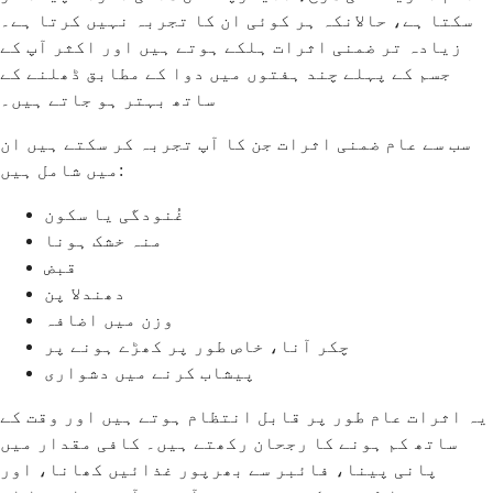
سکتا ہے، حالانکہ ہر کوئی ان کا تجربہ نہیں کرتا ہے۔
زیادہ تر ضمنی اثرات ہلکے ہوتے ہیں اور اکثر آپ کے
جسم کے پہلے چند ہفتوں میں دوا کے مطابق ڈھلنے کے
ساتھ بہتر ہو جاتے ہیں۔
سب سے عام ضمنی اثرات جن کا آپ تجربہ کر سکتے ہیں ان
میں شامل ہیں:
غُنودگی یا سکون
منہ خشک ہونا
قبض
دھندلا پن
وزن میں اضافہ
چکر آنا، خاص طور پر کھڑے ہونے پر
پیشاب کرنے میں دشواری
یہ اثرات عام طور پر قابل انتظام ہوتے ہیں اور وقت کے
ساتھ کم ہونے کا رجحان رکھتے ہیں۔ کافی مقدار میں
پانی پینا، فائبر سے بھرپور غذائیں کھانا، اور