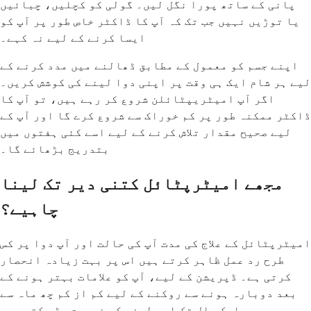
پانی کے ساتھ پورا نگل لیں۔ گولی کو کچلیں، چبائیں
یا توڑیں نہیں جب تک کہ آپ کا ڈاکٹر خاص طور پر آپ کو
ایسا کرنے کے لیے نہ کہے۔
اپنے جسم کو معمول کے مطابق ڈھالنے میں مدد کرنے کے
لیے ہر شام ایک ہی وقت پر اپنی دوا لینے کی کوشش کریں۔
اگر آپ امیٹریپٹائلن شروع کر رہے ہیں، تو آپ کا
ڈاکٹر ممکنہ طور پر کم خوراک سے شروع کرے گا اور آپ کے
لیے صحیح مقدار تلاش کرنے کے لیے اسے کئی ہفتوں میں
بتدریج بڑھائے گا۔
مجھے امیٹرپٹائل کتنی دیر تک لینا
چاہیے؟
امیٹرپٹائل کے علاج کی مدت آپ کی حالت اور آپ دوا پر کس
طرح رد عمل ظاہر کرتے ہیں اس پر بہت زیادہ انحصار
کرتی ہے۔ ڈپریشن کے لیے، آپ کو علامات بہتر ہونے کے
بعد دوبارہ ہونے سے روکنے کے لیے کم از کم چھ ماہ سے
ایک سال تک اسے لینے کی ضرورت پڑ سکتی ہے۔