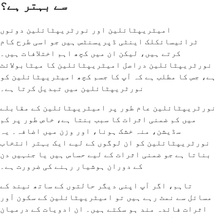
سے بہتر ہے؟
امیٹریپٹائلین اور نورٹریپٹائلین دونوں
ٹرائیسائکلک اینٹی ڈپریسنٹس ہیں جو اسی طرح کام
کرتے ہیں، لیکن ان میں کچھ اہم اختلافات ہیں۔
نورٹریپٹائلین دراصل امیٹریپٹائلین کا میٹابولائٹ
ہے، جس کا مطلب ہے کہ آپ کا جسم کچھ امیٹریپٹائلین کو
نورٹریپٹائلین میں تبدیل کرتا ہے۔
نورٹریپٹائلین عام طور پر امیٹریپٹائلین کے مقابلے
میں کم ضمنی اثرات کا سبب بنتا ہے، خاص طور پر کم
سڈیشن، منہ خشک ہونا، اور وزن میں اضافہ۔ یہ
نورٹریپٹائلین کو ان لوگوں کے لیے ایک بہتر انتخاب
بناتا ہے جو ضمنی اثرات کے لیے حساس ہیں یا جنہیں دن
کے دوران ہوشیار رہنے کی ضرورت ہے۔
تاہم، اگر آپ اپنی دیگر حالتوں کے ساتھ نیند کے
مسائل سے نمٹ رہے ہیں تو امیٹریپٹائلین کے سکون آور
اثرات فائدہ مند ہو سکتے ہیں۔ ان ادویات کے درمیان