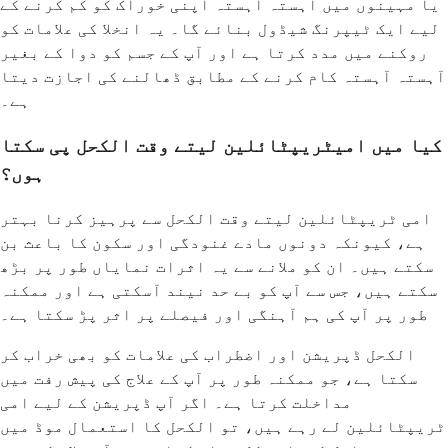
یا مہینوں میں آہستہ آہستہ اپنی خوراک کو کم کرنے کے
لیے ایک ٹیپرنگ شیڈول بنائے گا۔ یہ انخلا کی علامات کو
روکنے میں مدد کرتا ہے اور آپ کے جسم کو دوا کے بغیر
آہستہ آہستہ کام کرنے کے مطابق ڈھالنے کی اجازت دیتا
ہے۔
کیا میں امیٹریپٹائلین لیتے وقت الکحل پی سکتا
ہوں؟
امی ٹریپٹائلین لیتے وقت الکحل سے پرہیز کرنا بہتر
ہے، کیونکہ دونوں مادے غنودگی اور سکون کا باعث بن
سکتے ہیں۔ ان کو ملانے سے یہ اثرات نمایاں طور پر بڑھ
سکتے ہیں، جس سے آپ کو بے حد نیند آسکتی ہے اور ممکنہ
طور پر آپ کی ہم آہنگی اور فیصلے پر اثر پڑ سکتا ہے۔
الکحل ڈپریشن اور اضطراب کی علامات کو بھی خراب کر
سکتا ہے، جو ممکنہ طور پر آپ کے علاج کی پیش رفت میں
مداخلت کرتا ہے۔ اگر آپ ڈپریشن کے لیے امی
ٹریپٹائلین لے رہے ہیں، تو الکحل کا استعمال موڈ میں