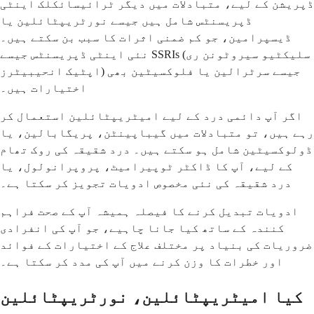
ڈپریشن کے لیے، متبادلات میں دیگر ٹرائیسائکلک اینٹی
ڈپریسنٹس شامل ہیں جیسے نورٹریپٹائلین یا
ڈیسپرامین، جو کم ضمنی اثرات کا سبب بن سکتے ہیں۔
نئی اینٹی ڈپریسنٹس جیسے SSRIs (سلیکٹیو سیروٹونن ری
اپٹیک انحیبیٹرز) جیسے سرٹرالین یا فلوکسیٹین بھی
اختیارات ہیں۔
اگر آپ دائمی درد کے لیے امیٹریپٹائلین استعمال کر
رہے ہیں، تو متبادلات میں گیباپینٹن، پریگابالین، یا
ڈولوکسیٹین شامل ہو سکتے ہیں۔ درد شقیقہ کی روک تھام
کے لیے، آپ کا ڈاکٹر ٹوپیرامیٹ، پروپرانولول، یا
درد شقیقہ کی نئی مخصوص ادویات تجویز کر سکتا ہے۔
ادویات تبدیل کرنے کا فیصلہ ہمیشہ آپ کے صحت فراہم
کنندہ کے ساتھ کیا جانا چاہیے، جو آپ کی انفرادی
ضروریات کی بنیاد پر مختلف علاج کے اختیارات کے فوائد
اور خطرات کا وزن کرنے میں آپ کی مدد کر سکتا ہے۔
کیا امیٹریپٹائلین، نورٹریپٹائلین