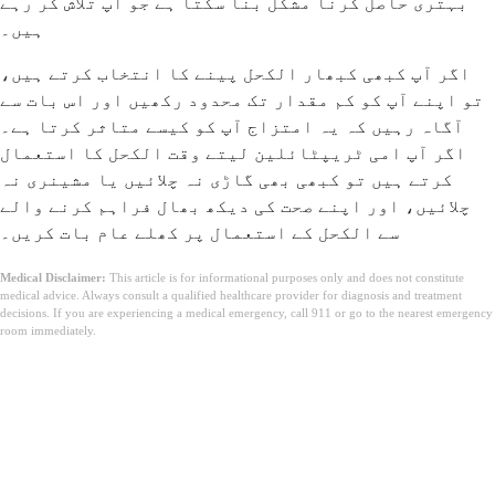
بہتری حاصل کرنا مشکل بنا سکتا ہے جو آپ تلاش کر رہے
ہیں۔
اگر آپ کبھی کبھار الکحل پینے کا انتخاب کرتے ہیں،
تو اپنے آپ کو کم مقدار تک محدود رکھیں اور اس بات سے
آگاہ رہیں کہ یہ امتزاج آپ کو کیسے متاثر کرتا ہے۔
اگر آپ امی ٹریپٹائلین لیتے وقت الکحل کا استعمال
کرتے ہیں تو کبھی بھی گاڑی نہ چلائیں یا مشینری نہ
چلائیں، اور اپنے صحت کی دیکھ بھال فراہم کرنے والے
سے الکحل کے استعمال پر کھلے عام بات کریں۔
Medical Disclaimer:
This article is for informational purposes only and does not constitute
medical advice. Always consult a qualified healthcare provider for diagnosis and treatment
decisions. If you are experiencing a medical emergency, call 911 or go to the nearest emergency
room immediately.