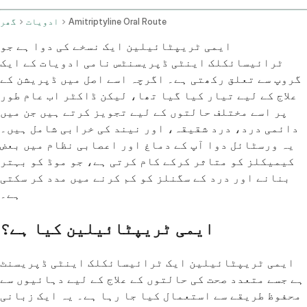
Amitriptyline Oral Route
ادویات
گھر
ایمی ٹریپٹائیلین ایک نسخے کی دوا ہے جو
ٹرائیسائکلک اینٹی ڈپریسنٹس نامی ادویات کے ایک
گروپ سے تعلق رکھتی ہے۔ اگرچہ اسے اصل میں ڈپریشن کے
علاج کے لیے تیار کیا گیا تھا، لیکن ڈاکٹر اب عام طور
پر اسے مختلف حالتوں کے لیے تجویز کرتے ہیں جن میں
دائمی درد، درد شقیقہ، اور نیند کی خرابی شامل ہیں۔
یہ ورسٹائل دوا آپ کے دماغ اور اعصابی نظام میں بعض
کیمیکلز کو متاثر کرکے کام کرتی ہے، جو موڈ کو بہتر
بنانے اور درد کے سگنلز کو کم کرنے میں مدد کر سکتی
ہے۔
ایمی ٹریپٹائیلین کیا ہے؟
ایمی ٹریپٹائیلین ایک ٹرائیسائکلک اینٹی ڈپریسنٹ
ہے جسے متعدد صحت کی حالتوں کے علاج کے لیے دہائیوں سے
محفوظ طریقے سے استعمال کیا جا رہا ہے۔ یہ ایک زبانی