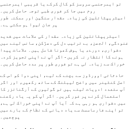
تو ایمرجنسی سروسز کو کال کرکے یا قریبی ایمرجنسی
روم میں جا کر فوری طبی توجہ حاصل کریں۔
امیٹریپٹائلین کی زیادہ مقدار سنگین اور ممکنہ طور
پر جان لیوا ہو سکتی ہے۔
امیٹریپٹائلین کی زیادہ مقدار کی علامات میں شدید
غنودگی، الجھن، بے ترتیب دل کی دھڑکن، سانس لینے میں
دشواری، دورے، یا ہوش کھونا شامل ہیں۔ علامات پیدا
ہونے کا انتظار نہ کریں - اگر آپ نے اپنی تجویز کردہ
خوراک سے زیادہ لی ہے تو فوری طور پر مدد حاصل کریں۔
حادثاتی اوورڈوز سے بچنے کے لیے، اپنی دوا کو اس کے
اصل کنٹینر میں واضح لیبلنگ کے ساتھ رکھیں، اور اگر
آپ متعدد ادویات لیتے ہیں تو گولیوں کے آرگنائزر کا
استعمال کرنے پر غور کریں۔ اگر آپ کو یہ یاد رکھنے
میں دشواری ہو رہی ہے کہ آیا آپ نے اپنی خوراک لی ہے،
تو اپنے فارماسسٹ سے یاد دہانی کے نظام کے بارے میں
پوچھیں۔