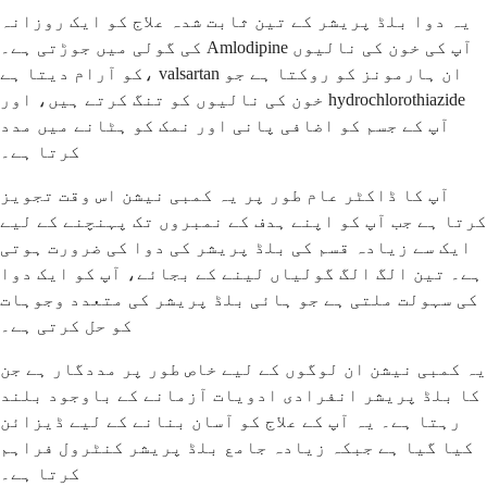
یہ دوا بلڈ پریشر کے تین ثابت شدہ علاج کو ایک روزانہ
کی گولی میں جوڑتی ہے۔ Amlodipine آپ کی خون کی نالیوں
کو آرام دیتا ہے، valsartan ان ہارمونز کو روکتا ہے جو
خون کی نالیوں کو تنگ کرتے ہیں، اور hydrochlorothiazide
آپ کے جسم کو اضافی پانی اور نمک کو ہٹانے میں مدد
کرتا ہے۔
آپ کا ڈاکٹر عام طور پر یہ کمبی نیشن اس وقت تجویز
کرتا ہے جب آپ کو اپنے ہدف کے نمبروں تک پہنچنے کے لیے
ایک سے زیادہ قسم کی بلڈ پریشر کی دوا کی ضرورت ہوتی
ہے۔ تین الگ الگ گولیاں لینے کے بجائے، آپ کو ایک دوا
کی سہولت ملتی ہے جو ہائی بلڈ پریشر کی متعدد وجوہات
کو حل کرتی ہے۔
یہ کمبی نیشن ان لوگوں کے لیے خاص طور پر مددگار ہے جن
کا بلڈ پریشر انفرادی ادویات آزمانے کے باوجود بلند
رہتا ہے۔ یہ آپ کے علاج کو آسان بنانے کے لیے ڈیزائن
کیا گیا ہے جبکہ زیادہ جامع بلڈ پریشر کنٹرول فراہم
کرتا ہے۔