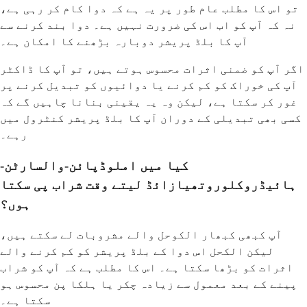
تو اس کا مطلب عام طور پر یہ ہے کہ دوا کام کر رہی ہے،
نہ کہ آپ کو اب اس کی ضرورت نہیں ہے۔ دوا بند کرنے سے
آپ کا بلڈ پریشر دوبارہ بڑھنے کا امکان ہے۔
اگر آپ کو ضمنی اثرات محسوس ہوتے ہیں، تو آپ کا ڈاکٹر
آپ کی خوراک کو کم کرنے یا دوائیوں کو تبدیل کرنے پر
غور کر سکتا ہے، لیکن وہ یہ یقینی بنانا چاہیں گے کہ
کسی بھی تبدیلی کے دوران آپ کا بلڈ پریشر کنٹرول میں
رہے۔
کیا میں املوڈپائن-والسارٹن-
ہائیڈروکلوروتھیازائڈ لیتے وقت شراب پی سکتا
ہوں؟
آپ کبھی کبھار الکوحل والے مشروبات لے سکتے ہیں،
لیکن الکحل اس دوا کے بلڈ پریشر کو کم کرنے والے
اثرات کو بڑھا سکتا ہے۔ اس کا مطلب ہے کہ آپ کو شراب
پینے کے بعد معمول سے زیادہ چکر یا ہلکا پن محسوس ہو
سکتا ہے۔