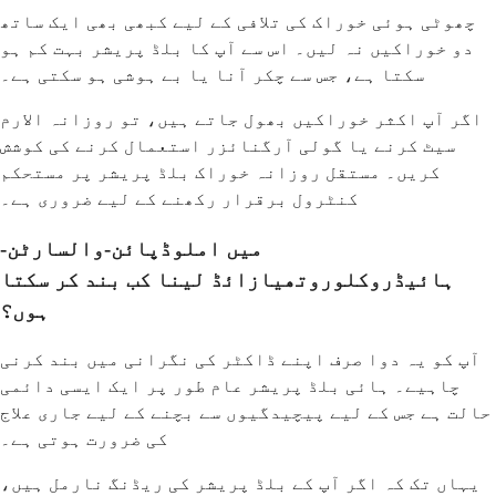
چھوٹی ہوئی خوراک کی تلافی کے لیے کبھی بھی ایک ساتھ
دو خوراکیں نہ لیں۔ اس سے آپ کا بلڈ پریشر بہت کم ہو
سکتا ہے، جس سے چکر آنا یا بے ہوشی ہو سکتی ہے۔
اگر آپ اکثر خوراکیں بھول جاتے ہیں، تو روزانہ الارم
سیٹ کرنے یا گولی آرگنائزر استعمال کرنے کی کوشش
کریں۔ مستقل روزانہ خوراک بلڈ پریشر پر مستحکم
کنٹرول برقرار رکھنے کے لیے ضروری ہے۔
میں املوڈپائن-والسارٹن-
ہائیڈروکلوروتھیازائڈ لینا کب بند کر سکتا
ہوں؟
آپ کو یہ دوا صرف اپنے ڈاکٹر کی نگرانی میں بند کرنی
چاہیے۔ ہائی بلڈ پریشر عام طور پر ایک ایسی دائمی
حالت ہے جس کے لیے پیچیدگیوں سے بچنے کے لیے جاری علاج
کی ضرورت ہوتی ہے۔
یہاں تک کہ اگر آپ کے بلڈ پریشر کی ریڈنگ نارمل ہیں،