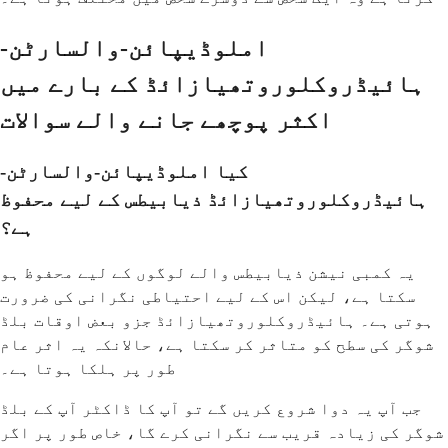
املوڈیپائن-والسارٹن-
ہائیڈروکلوروتھیازائڈ کے بارے میں
اکثر پوچھے جانے والے سوالات
کیا املوڈیپائن-والسارٹن-
ہائیڈروکلوروتھیازائڈ ذیابیطس کے لیے محفوظ
ہے؟
یہ کمبی نیشن ذیابیطس والے لوگوں کے لیے محفوظ ہو
سکتا ہے، لیکن اس کے لیے احتیاطی نگرانی کی ضرورت
ہوتی ہے۔ ہائیڈروکلوروتھیازائڈ جزو بعض اوقات بلڈ
شوگر کی سطح کو متاثر کر سکتا ہے، حالانکہ یہ اثر عام
طور پر ہلکا ہوتا ہے۔
جب آپ یہ دوا شروع کریں گے تو آپ کا ڈاکٹر آپ کے بلڈ
شوگر کی زیادہ قریب سے نگرانی کرے گا، خاص طور پر اگر