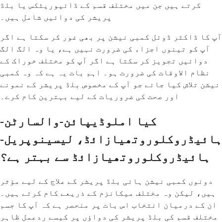
کرتے ہیں جن میں مختلف قسم کے ڈائیوریٹکس یا بلڈ
پریشر کی دوائیں شامل ہیں۔
آپ کا ڈاکٹر ڈوئل کمبی نیشن پر بھی غور کر سکتا ہے اگر
آپ کو تینوں اجزاء کی ضرورت نہیں ہے، یا وہ الگ الگ
دوائیں تجویز کر سکتا ہے اگر آپ کو مختلف خوراک کے
نظام الاوقات کی ضرورت ہو۔ اہم بات یہ ہے کہ وہ کمبی
نیشن تلاش کیا جائے جو آپ کے مخصوص بلڈ پریشر کے نمونے
اور صحت کی ضروریات کے لیے بہترین کام کرے۔
کیا املوڈیپائن-والسارٹن-
ہائیڈروکلوروتھیازائڈ، لیسینوپریل-
ہائیڈروکلوروتھیازائڈ سے بہتر ہے؟
دونوں کمبی نیشن ہائی بلڈ پریشر کے علاج کے لیے مؤثر
ہیں، لیکن وہ مختلف میکانزم کے ذریعے کام کرتے ہیں۔
ان کے درمیان انتخاب اس بات پر منحصر ہے کہ آپ کا جسم
مختلف قسم کی بلڈ پریشر کی دواؤں پر کیسے ردعمل ظاہر