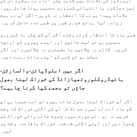
اوورڈوز کی علامات میں شدید چکر آنا، بے ہوشی، دل کی
تیز دھڑکن، یا انتہائی کمزوری محسوس ہونا شامل ہیں۔
علامات پیدا ہونے کا انتظار نہ کریں - اگر آپ نے بہت
زیادہ لیا ہے تو فوری طور پر طبی مدد حاصل کریں۔
طبی مدد کا انتظار کرتے وقت، اگر آپ کو چکر یا کمزوری
محسوس ہو تو لیٹ جائیں اور اپنے پیروں کو اونچا
کریں۔ گاڑی نہ چلائیں یا مشینری نہ چلائیں، اور اگر
ممکن ہو تو کسی کو اپنے ساتھ رہنے دیں۔
اگر میں املوڈپائن-والسارٹن-
ہائیڈروکلوروتھیازائڈ کی خوراک لینا بھول
جاؤں تو مجھے کیا کرنا چاہیے؟
اگر آپ خوراک لینا بھول جاتے ہیں، تو اسے جیسے ہی آپ
کو یاد آئے لے لیں، جب تک کہ آپ کی اگلی خوراک کا وقت
قریب نہ ہو۔ اس صورت میں، چھوٹ جانے والی خوراک کو
چھوڑ دیں اور اپنی اگلی طے شدہ خوراک باقاعدہ وقت پر
لیں۔