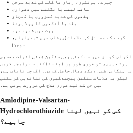
چہرے، ہونٹوں، زبان یا گلے کی شدید سوجن
سانس لینے یا نگلنے میں دشواری
پٹھوں کی شدید کمزوری یا کھچاؤ
جلد یا آنکھوں کا پیلا ہونا
پیٹ میں شدید درد
گردے کے مسائل کی علامات (پیشاب میں تبدیلیاں،
سوجن)
اگر آپ کو ان میں سے کوئی بھی سنگین ضمنی اثرات محسوس
ہوتے ہیں، تو فوری طور پر اپنے ڈاکٹر سے رابطہ کریں
یا ہنگامی طبی دیکھ بھال حاصل کریں۔ اگرچہ نایاب ہے،
لیکن یہ علامات سنگین پیچیدگیوں کی نشاندہی کر سکتی
ہیں جن کے لیے فوری علاج کی ضرورت ہوتی ہے۔
Amlodipine-Valsartan-
Hydrochlorothiazide کس کو نہیں لینا
چاہیے؟