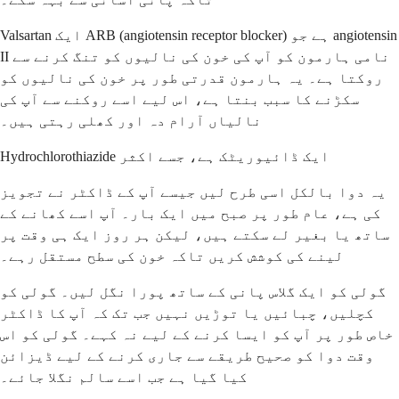
Valsartan ایک ARB (angiotensin receptor blocker) ہے جو angiotensin
II نامی ہارمون کو آپ کی خون کی نالیوں کو تنگ کرنے سے
روکتا ہے۔ یہ ہارمون قدرتی طور پر خون کی نالیوں کو
سکڑنے کا سبب بنتا ہے، اس لیے اسے روکنے سے آپ کی
نالیاں آرام دہ اور کھلی رہتی ہیں۔
Hydrochlorothiazide ایک ڈائیوریٹک ہے، جسے اکثر
یہ دوا بالکل اسی طرح لیں جیسے آپ کے ڈاکٹر نے تجویز
کی ہے، عام طور پر صبح میں ایک بار۔ آپ اسے کھانے کے
ساتھ یا بغیر لے سکتے ہیں، لیکن ہر روز ایک ہی وقت پر
لینے کی کوشش کریں تاکہ خون کی سطح مستقل رہے۔
گولی کو ایک گلاس پانی کے ساتھ پورا نگل لیں۔ گولی کو
کچلیں، چبائیں یا توڑیں نہیں جب تک کہ آپ کا ڈاکٹر
خاص طور پر آپ کو ایسا کرنے کے لیے نہ کہے۔ گولی کو اس
وقت دوا کو صحیح طریقے سے جاری کرنے کے لیے ڈیزائن
کیا گیا ہے جب اسے سالم نگلا جائے۔