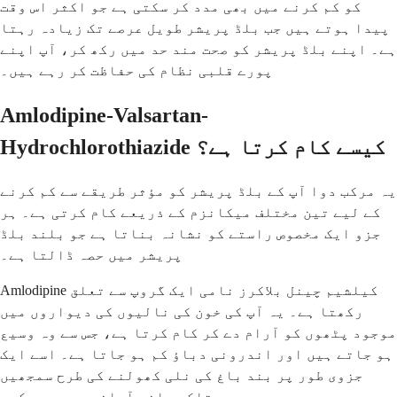
کو کم کرنے میں بھی مدد کر سکتی ہے جو اکثر اس وقت
پیدا ہوتے ہیں جب بلڈ پریشر طویل عرصے تک زیادہ رہتا
ہے۔ اپنے بلڈ پریشر کو صحت مند حد میں رکھ کر، آپ اپنے
پورے قلبی نظام کی حفاظت کر رہے ہیں۔
Amlodipine-Valsartan-
Hydrochlorothiazide کیسے کام کرتا ہے؟
یہ مرکب دوا آپ کے بلڈ پریشر کو مؤثر طریقے سے کم کرنے
کے لیے تین مختلف میکانزم کے ذریعے کام کرتی ہے۔ ہر
جزو ایک مخصوص راستے کو نشانہ بناتا ہے جو بلند بلڈ
پریشر میں حصہ ڈالتا ہے۔
Amlodipine کیلشیم چینل بلاکرز نامی ایک گروپ سے تعلق
رکھتا ہے۔ یہ آپ کی خون کی نالیوں کی دیواروں میں
موجود پٹھوں کو آرام دے کر کام کرتا ہے، جس سے وہ وسیع
ہو جاتے ہیں اور اندرونی دباؤ کم ہو جاتا ہے۔ اسے ایک
جزوی طور پر بند باغ کی نلی کھولنے کی طرح سمجھیں
تاکہ پانی آسانی سے بہہ سکے۔