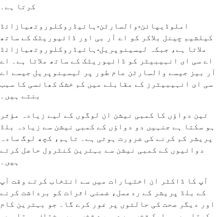
کرتا ہے۔
املوڈیپائن-والسارٹن-ہائیڈروکلوروتھیازائڈ
کیلشیم چینل بلاکر کو اے آر بی اور ڈائیوریٹک کے ساتھ
ملاتا ہے، جبکہ لیسینوپریل-ہائیڈروکلوروتھیازائڈ
اے سی ای انہیبیٹر کو ڈائیوریٹک کے ساتھ ملاتا ہے۔ اے
آر بیز جیسے والسارٹن عام طور پر لیسینوپریل جیسے اے
سی ای انہیبیٹرز کے مقابلے میں کم خشک کھانسی کا سبب
بنتے ہیں۔
تین دواؤں کا کمبی نیشن ان لوگوں کے لیے زیادہ مؤثر
ہو سکتا ہے جنہیں دو دواؤں کے کمبی نیشن سے زیادہ بلڈ
پریشر کم کرنے کی ضرورت ہوتی ہے۔ تاہم، کچھ لوگ سادہ
دوائیوں کے کمبی نیشن سے بہترین کنٹرول حاصل کرتے
ہیں۔
آپ کا ڈاکٹر ان اختیارات میں سے انتخاب کرتے وقت آپ
کے بلڈ پریشر کے ردعمل، ضمنی اثرات کو برداشت کرنے
اور دیگر صحت کی حالتوں پر غور کرے گا۔ جو بہترین کام
کرتا ہے وہ ایک شخص سے دوسرے شخص میں مختلف ہوتا ہے۔