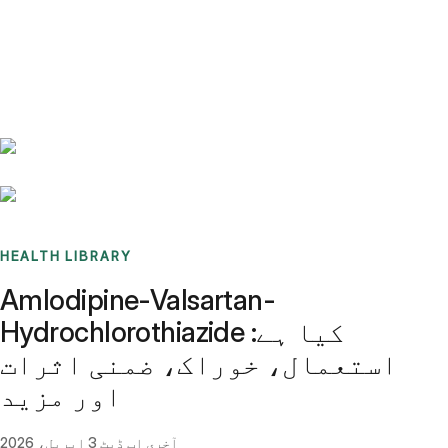
Benchmarks
Stories
FAQ
Sign up / Log in
HEALTH LIBRARY
Amlodipine-Valsartan-
Hydrochlorothiazide کیا ہے:
استعمال، خوراک، ضمنی اثرات
اور مزید
آخری اپ ڈیٹ
3 اپریل، 2026