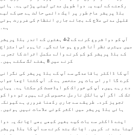
رکھنے کے لیے یہ دوا طویل مدتی لینی پڑتی ہے۔ ہائی
بلڈ پریشر عام طور پر ایک دائمی حالت ہے جس کے لیے
قلیل مدتی علاج کے بجائے جاری انتظام کی ضرورت ہوتی
ہے۔
آپ کو دوا شروع کرنے کے 2-4 ہفتوں کے اندر بلڈ پریشر
میں بہتری نظر آنا شروع ہو جائے گی۔ تاہم، اس امتزاج
کے بلڈ پریشر کو کم کرنے والے مکمل اثرات کا تجربہ
کرنے میں 8 ہفتے لگ سکتے ہیں۔
آپ کا ڈاکٹر باقاعدگی سے آپ کے بلڈ پریشر کی نگرانی
کرے گا اور اس بات پر منحصر ہے کہ آپ کتنا اچھا جواب
دے رہے ہیں، آپ کی خوراک کو ایڈجسٹ کر سکتا ہے۔ یہاں
تک کہ اگر آپ بالکل نارمل محسوس کرتے ہیں، تو دوا کو
تجویز کردہ طریقے سے جاری رکھنا ضروری ہے کیونکہ
ہائی بلڈ پریشر میں اکثر کوئی علامات نہیں ہوتیں۔
اپنے ڈاکٹر سے بات کیے بغیر کبھی بھی اچانک یہ دوا
لینا بند نہ کریں۔ اچانک بند کرنے سے آپ کا بلڈ پریشر