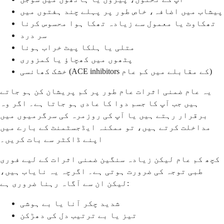
پیشاب میں اضافہ، خاص طور پر پہلے چند ہفتوں میں
تھکاوٹ یا معمول سے زیادہ تھکا ہوا محسوس کرنا
سر درد
متلی یا ہلکا پیٹ خراب ہونا
پٹھوں میں کھچاؤ یا کمزوری
خشک کھانسی (ACE inhibitors کے مقابلے میں کم عام)
یہ عام ضمنی اثرات عام طور پر کم پریشان کن ہو جاتے
ہیں جب آپ کا جسم دوا کا عادی ہو جاتا ہے۔ اگر وہ
برقرار رہتے ہیں یا آپ کی روزمرہ کی سرگرمیوں میں
مداخلت کرتے ہیں، تو ممکنہ ایڈجسٹمنٹ کے بارے میں
اپنے ڈاکٹر سے بات کریں۔
کچھ کم عام لیکن زیادہ سنگین ضمنی اثرات کے لیے فوری
طبی توجہ کی ضرورت ہوتی ہے۔ اگرچہ یہ نایاب ہیں،
لیکن ان سے آگاہ رہنا ضروری ہے:
شدید چکر آنا یا بے ہوشی
تیز یا بے ترتیب دل کی دھڑکن