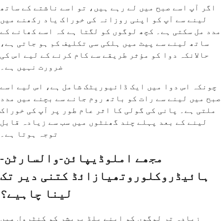
اگر آپ اسے صبح میں لے رہے ہیں، تو اسے ناشتے کے ساتھ
لینے سے آپ کو اپنی روزانہ کی خوراک یاد رکھنے میں
مدد مل سکتی ہے۔ کچھ لوگوں کو لگتا ہے کہ اسے کھانے کے
ساتھ لینے سے پیٹ میں ہلکی سی تکلیف کم ہو جاتی ہے،
حالانکہ دوا کو مؤثر طریقے سے کام کرنے کے لیے اس کی
ضرورت نہیں ہے۔
چونکہ اس دوا میں ایک ڈائیوریٹک شامل ہے، اس لیے اسے
صبح میں لینے سے رات کو باتھ روم جانے سے بچنے میں مدد
ملتی ہے۔ پانی کی گولی کا اثر عام طور پر آپ کی خوراک
لینے کے بعد پہلے چند گھنٹوں میں سب سے زیادہ قابل
توجہ ہوتا ہے۔
مجھے املوڈیپائن-والسارٹن-
ہائیڈروکلوروتھیازائڈ کتنی دیر تک
لینا چاہیے؟
زیادہ تر لوگوں کو اپنے بلڈ پریشر کو کنٹرول میں