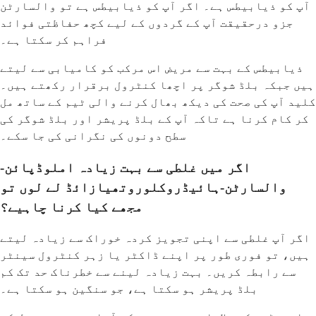
آپ کو ذیابیطس ہے۔ اگر آپ کو ذیابیطس ہے تو والسارٹن
جزو درحقیقت آپ کے گردوں کے لیے کچھ حفاظتی فوائد
فراہم کر سکتا ہے۔
ذیابیطس کے بہت سے مریض اس مرکب کو کامیابی سے لیتے
ہیں جبکہ بلڈ شوگر پر اچھا کنٹرول برقرار رکھتے ہیں۔
کلید آپ کی صحت کی دیکھ بھال کرنے والی ٹیم کے ساتھ مل
کر کام کرنا ہے تاکہ آپ کے بلڈ پریشر اور بلڈ شوگر کی
سطح دونوں کی نگرانی کی جا سکے۔
اگر میں غلطی سے بہت زیادہ املوڈپائن-
والسارٹن-ہائیڈروکلوروتھیازائڈ لے لوں تو
مجھے کیا کرنا چاہیے؟
اگر آپ غلطی سے اپنی تجویز کردہ خوراک سے زیادہ لیتے
ہیں، تو فوری طور پر اپنے ڈاکٹر یا زہر کنٹرول سینٹر
سے رابطہ کریں۔ بہت زیادہ لینے سے خطرناک حد تک کم
بلڈ پریشر ہو سکتا ہے، جو سنگین ہو سکتا ہے۔