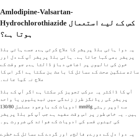
Amlodipine-Valsartan-
Hydrochlorothiazide کس کے لیے استعمال
ہوتا ہے؟
یہ دوا ہائی بلڈ پریشر کا علاج کرتی ہے، جسے ہائی بلڈ
پریشر بھی کہا جاتا ہے۔ ہائی بلڈ پریشر آپ کے دل اور
خون کی نالیوں پر اضافی دباؤ ڈالتا ہے، جو وقت کے
ساتھ سنگین صحت کے مسائل کا باعث بن سکتا ہے اگر اس کا
علاج نہ کیا جائے۔
آپ کا ڈاکٹر یہ مرکب تجویز کر سکتا ہے اگر آپ کے بلڈ
پریشر کی ریڈنگز طرز زندگی میں تبدیلیوں یا واحد
ادویات کے باوجود مسلسل 130/80 mmHg سے اوپر رہتی
ہیں۔ یہ خاص طور پر اس وقت مفید ہے جب آپ کو بلڈ پریشر
کی تینوں قسم کی ادویات کے فوائد کی ضرورت ہو۔
یہ دوا دل کے دورے، فالج، اور گردے کے مسائل کے خطرے