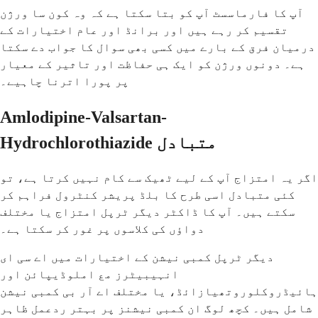
آپ کا فارماسسٹ آپ کو بتا سکتا ہے کہ وہ کون سا ورژن
تقسیم کر رہے ہیں اور برانڈ اور عام اختیارات کے
درمیان فرق کے بارے میں کسی بھی سوال کا جواب دے سکتا
ہے۔ دونوں ورژن کو ایک ہی حفاظت اور تاثیر کے معیار
پر پورا اترنا چاہیے۔
Amlodipine-Valsartan-
Hydrochlorothiazide متبادل
اگر یہ امتزاج آپ کے لیے ٹھیک سے کام نہیں کرتا ہے، تو
کئی متبادل اسی طرح کا بلڈ پریشر کنٹرول فراہم کر
سکتے ہیں۔ آپ کا ڈاکٹر دیگر ٹرپل امتزاج یا مختلف
دواؤں کی کلاسوں پر غور کر سکتا ہے۔
دیگر ٹرپل کمبی نیشن کے اختیارات میں اے سی ای
انہیبیٹرز مع املوڈیپائن اور
ہائیڈروکلوروتھیازائڈ، یا مختلف اے آر بی کمبی نیشن
شامل ہیں۔ کچھ لوگ ان کمبی نیشنز پر بہتر ردعمل ظاہر