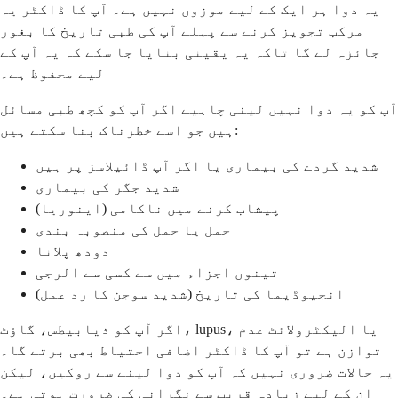
یہ دوا ہر ایک کے لیے موزوں نہیں ہے۔ آپ کا ڈاکٹر یہ
مرکب تجویز کرنے سے پہلے آپ کی طبی تاریخ کا بغور
جائزہ لے گا تاکہ یہ یقینی بنایا جا سکے کہ یہ آپ کے
لیے محفوظ ہے۔
آپ کو یہ دوا نہیں لینی چاہیے اگر آپ کو کچھ طبی مسائل
ہیں جو اسے خطرناک بنا سکتے ہیں:
شدید گردے کی بیماری یا اگر آپ ڈائیلاسز پر ہیں
شدید جگر کی بیماری
پیشاب کرنے میں ناکامی (اینوریا)
حمل یا حمل کی منصوبہ بندی
دودھ پلانا
تینوں اجزاء میں سے کسی سے الرجی
انجیوڈیما کی تاریخ (شدید سوجن کا رد عمل)
اگر آپ کو ذیابیطس، گاؤٹ، lupus، یا الیکٹرولائٹ عدم
توازن ہے تو آپ کا ڈاکٹر اضافی احتیاط بھی برتے گا۔
یہ حالات ضروری نہیں کہ آپ کو دوا لینے سے روکیں، لیکن
ان کے لیے زیادہ قریب سے نگرانی کی ضرورت ہوتی ہے۔