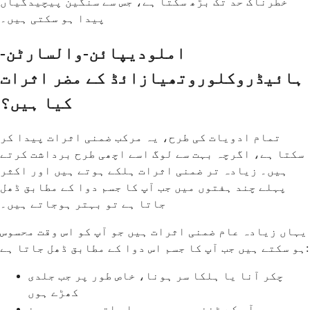
خطرناک حد تک بڑھ سکتا ہے، جس سے سنگین پیچیدگیاں
پیدا ہو سکتی ہیں۔
املودیپائن-والسارٹن-
ہائیڈروکلوروتھیازائڈ کے مضر اثرات
کیا ہیں؟
تمام ادویات کی طرح، یہ مرکب ضمنی اثرات پیدا کر
سکتا ہے، اگرچہ بہت سے لوگ اسے اچھی طرح برداشت کرتے
ہیں۔ زیادہ تر ضمنی اثرات ہلکے ہوتے ہیں اور اکثر
پہلے چند ہفتوں میں جب آپ کا جسم دوا کے مطابق ڈھل
جاتا ہے تو بہتر ہوجاتے ہیں۔
یہاں زیادہ عام ضمنی اثرات ہیں جو آپ کو اس وقت محسوس
ہو سکتے ہیں جب آپ کا جسم اس دوا کے مطابق ڈھل جاتا ہے:
چکر آنا یا ہلکا سر ہونا، خاص طور پر جب جلدی
کھڑے ہوں
آپ کے ٹخنوں، پیروں یا ہاتھوں میں سوجن