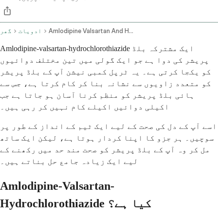
Amlodipine Valsartan And Hydrochlorothiazide Oral Route
ادویات
گھر
Amlodipine-valsartan-hydrochlorothiazide ایک مشترکہ بلڈ
پریشر کی دوا ہے جو ایک گولی میں تین مختلف دوائیوں
کو یکجا کرتی ہے۔ یہ ٹرپل کمبی نیشن آپ کے بلڈ پریشر
کو متعدد زاویوں سے نشانہ بنا کر کام کرتا ہے، جس سے
ہائی بلڈ پریشر کو منظم کرنا آسان ہو جاتا ہے جب
اکیلی دوائیں اکیلے کام نہیں کر رہی ہیں۔
اسے آپ کے دل کی صحت کے لیے ایک ٹیم کے انداز کے طور پر
سوچیں۔ ہر جزو کا اپنا کردار ہوتا ہے، لیکن ایک ساتھ
مل کر وہ آپ کے بلڈ پریشر کو صحت مند حد میں رکھنے کے
لیے ایک زیادہ جامع حل بناتے ہیں۔
Amlodipine-Valsartan-
Hydrochlorothiazide کیا ہے؟