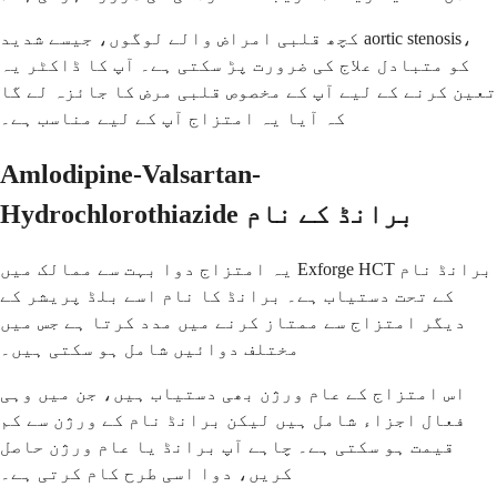
کچھ قلبی امراض والے لوگوں، جیسے شدید aortic stenosis،
کو متبادل علاج کی ضرورت پڑ سکتی ہے۔ آپ کا ڈاکٹر یہ
تعین کرنے کے لیے آپ کے مخصوص قلبی مرض کا جائزہ لے گا
کہ آیا یہ امتزاج آپ کے لیے مناسب ہے۔
Amlodipine-Valsartan-
Hydrochlorothiazide برانڈ کے نام
یہ امتزاج دوا بہت سے ممالک میں Exforge HCT برانڈ نام
کے تحت دستیاب ہے۔ برانڈ کا نام اسے بلڈ پریشر کے
دیگر امتزاج سے ممتاز کرنے میں مدد کرتا ہے جس میں
مختلف دوائیں شامل ہو سکتی ہیں۔
اس امتزاج کے عام ورژن بھی دستیاب ہیں، جن میں وہی
فعال اجزاء شامل ہیں لیکن برانڈ نام کے ورژن سے کم
قیمت ہو سکتی ہے۔ چاہے آپ برانڈ یا عام ورژن حاصل
کریں، دوا اسی طرح کام کرتی ہے۔