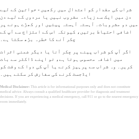
شراب کی مقدار کو اعتدال میں رکھیں - خواتین کے لیے
دن میں ایک سے زیادہ مشروب نہیں یا مردوں کے لیے دن
میں دو مشروبات۔ آہستہ آہستہ پیئیں اور کھڑے ہونے پر
اضافی احتیاط برتیں، کیونکہ اس کے امتزاج سے آپ کے
چکر آنے کا خطرہ بڑھ سکتا ہے۔
اگر آپ کو شراب پینے پر چکر آنا یا دیگر ضمنی اثرات
میں اضافہ محسوس ہوتا ہے، تو اپنے ڈاکٹر سے بات
کریں۔ وہ شراب سے پرہیز کرنے یا آپ کی دوا کے وقت کو
ایڈجسٹ کرنے کی سفارش کر سکتے ہیں۔
Medical Disclaimer:
This article is for informational purposes only and does not constitute
medical advice. Always consult a qualified healthcare provider for diagnosis and treatment
decisions. If you are experiencing a medical emergency, call 911 or go to the nearest emergency
room immediately.