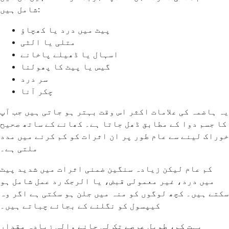
شامل ہیں:
پیٹ میں درد یا کھچاؤ
متلی یا الٹی
اسہال یا ڈھیلے پاخانے
گیس یا پیٹ کا پھولنا
سر درد
چکر آنا
یہ ہاضمہ کی علامات اکثر اس وقت بہتر ہو جاتی ہیں جب آپ
کا جسم دوا کے مطابق ڈھل جاتا ہے۔ کھانے کے ساتھ صحیح
خوراک لینے سے عام طور پر ان اثرات کو کم کرنے میں مدد
ملتی ہے۔
کم عام لیکن زیادہ سنگین ضمنی اثرات میں شدید پیٹ
میں درد، غیر معمولی قبض، یا الرجک رد عمل شامل ہو
سکتے ہیں۔ کچھ لوگوں کو منہ میں جلن ہو سکتی ہے اگر وہ
کیپسول کو نگلنے کے بجائے چباتے ہیں۔
بہت کم، طویل عرصے تک لی جانے والی زیادہ مقدار