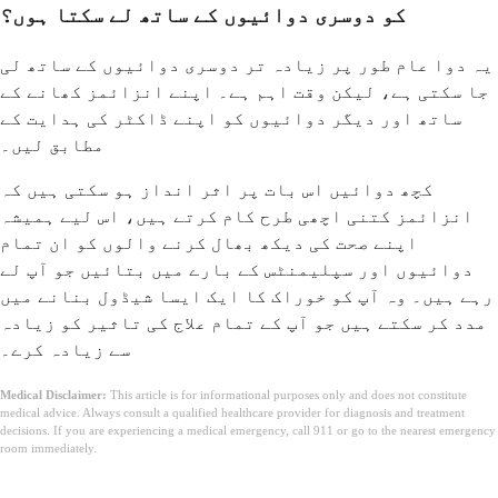
کو دوسری دوائیوں کے ساتھ لے سکتا ہوں؟
یہ دوا عام طور پر زیادہ تر دوسری دوائیوں کے ساتھ لی
جا سکتی ہے، لیکن وقت اہم ہے۔ اپنے انزائمز کھانے کے
ساتھ اور دیگر دوائیوں کو اپنے ڈاکٹر کی ہدایت کے
مطابق لیں۔
کچھ دوائیں اس بات پر اثر انداز ہو سکتی ہیں کہ
انزائمز کتنی اچھی طرح کام کرتے ہیں، اس لیے ہمیشہ
اپنے صحت کی دیکھ بھال کرنے والوں کو ان تمام
دوائیوں اور سپلیمنٹس کے بارے میں بتائیں جو آپ لے
رہے ہیں۔ وہ آپ کو خوراک کا ایک ایسا شیڈول بنانے میں
مدد کر سکتے ہیں جو آپ کے تمام علاج کی تاثیر کو زیادہ
سے زیادہ کرے۔
Medical Disclaimer:
This article is for informational purposes only and does not constitute
medical advice. Always consult a qualified healthcare provider for diagnosis and treatment
decisions. If you are experiencing a medical emergency, call 911 or go to the nearest emergency
room immediately.