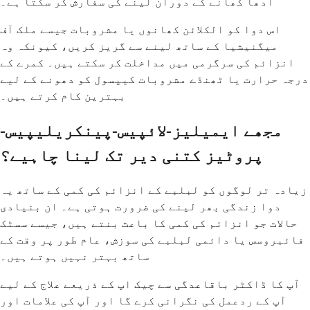
آدھا کھانے کے دوران لینے کی سفارش کر سکتا ہے۔
اس دوا کو الکلائن کھانوں یا مشروبات جیسے ملک آف
میگنیشیا کے ساتھ لینے سے گریز کریں، کیونکہ وہ
انزائم کی سرگرمی میں مداخلت کر سکتے ہیں۔ کمرے کے
درجہ حرارت یا ٹھنڈے مشروبات کیپسول کو دھونے کے لیے
بہترین کام کرتے ہیں۔
مجھے ایمیلیز-لائپیس-پینکریلیپیس-
پروٹیز کتنی دیر تک لینا چاہیے؟
زیادہ تر لوگوں کو لبلبے کے انزائم کی کمی کے ساتھ یہ
دوا زندگی بھر لینے کی ضرورت ہوتی ہے۔ ان بنیادی
حالات جو انزائم کی کمی کا باعث بنتے ہیں، جیسے سسٹک
فائبروسس یا دائمی لبلبے کی سوزش، عام طور پر وقت کے
ساتھ بہتر نہیں ہوتے ہیں۔
آپ کا ڈاکٹر باقاعدگی سے چیک اپ کے ذریعے علاج کے لیے
آپ کے ردعمل کی نگرانی کرے گا اور آپ کی علامات اور