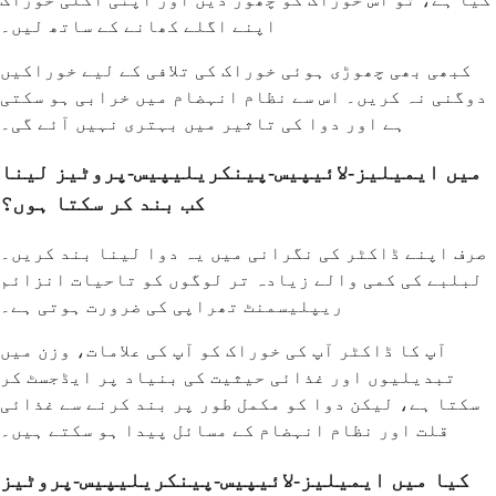
اپنے اگلے کھانے کے ساتھ لیں۔
کبھی بھی چھوڑی ہوئی خوراک کی تلافی کے لیے خوراکیں
دوگنی نہ کریں۔ اس سے نظام انہضام میں خرابی ہو سکتی
ہے اور دوا کی تاثیر میں بہتری نہیں آئے گی۔
میں ایمیلیز-لائیپیس-پینکریلیپیس-پروٹیز لینا
کب بند کر سکتا ہوں؟
صرف اپنے ڈاکٹر کی نگرانی میں یہ دوا لینا بند کریں۔
لبلبے کی کمی والے زیادہ تر لوگوں کو تاحیات انزائم
ریپلیسمنٹ تھراپی کی ضرورت ہوتی ہے۔
آپ کا ڈاکٹر آپ کی خوراک کو آپ کی علامات، وزن میں
تبدیلیوں اور غذائی حیثیت کی بنیاد پر ایڈجسٹ کر
سکتا ہے، لیکن دوا کو مکمل طور پر بند کرنے سے غذائی
قلت اور نظام انہضام کے مسائل پیدا ہو سکتے ہیں۔
کیا میں ایمیلیز-لائیپیس-پینکریلیپیس-پروٹیز