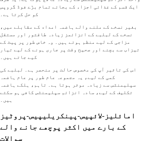
ایک قسم کے غذائی اجزاء کے بجائے تمام بڑے فوڈ گروپس
کو حل کرتا ہے۔
بغیر نسخے کے ملنے والے ہاضمہ امداد کے مقابلے میں،
نسخے کے لبلبے کے انزائمز زیادہ طاقتور اور مستقل
مزاجی کے لیے منظم ہوتے ہیں۔ وہ خاص طور پر پیٹ کے
تیزاب سے بچنے اور صحیح وقت پر جاری ہونے کے لیے تیار
کیے جاتے ہیں۔
اس کی تاثیر آپ کی مخصوص حالت پر منحصر ہے۔ لبلبے کی
کمی کے لیے، یہ مجموعہ عام طور پر عام ہاضمہ
سپلیمنٹس سے زیادہ موثر ہوتا ہے۔ تاہم، ہلکے ہاضمہ
تکلیف کے لیے، سادہ انزائم سپلیمنٹس کافی ہو سکتے
ہیں۔
امائلیز-لائپیس-پینکریلیپیس-پروٹیز
کے بارے میں اکثر پوچھے جانے والے
سوالات