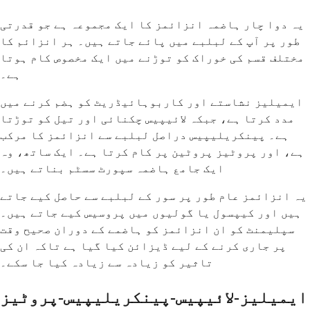
یہ دوا چار ہاضمہ انزائمز کا ایک مجموعہ ہے جو قدرتی
طور پر آپ کے لبلبے میں پائے جاتے ہیں۔ ہر انزائم کا
مختلف قسم کی خوراک کو توڑنے میں ایک مخصوص کام ہوتا
ہے۔
ایمیلیز نشاستے اور کاربوہائیڈریٹ کو ہضم کرنے میں
مدد کرتا ہے، جبکہ لائیپیس چکنائی اور تیل کو توڑتا
ہے۔ پینکریلیپیس دراصل لبلبے سے انزائمز کا مرکب
ہے، اور پروٹیز پروٹین پر کام کرتا ہے۔ ایک ساتھ، وہ
ایک جامع ہاضمہ سپورٹ سسٹم بناتے ہیں۔
یہ انزائمز عام طور پر سور کے لبلبے سے حاصل کیے جاتے
ہیں اور کیپسول یا گولیوں میں پروسیس کیے جاتے ہیں۔
سپلیمنٹ کو ان انزائمز کو ہاضمے کے دوران صحیح وقت
پر جاری کرنے کے لیے ڈیزائن کیا گیا ہے تاکہ ان کی
تاثیر کو زیادہ سے زیادہ کیا جا سکے۔
ایمیلیز-لائیپیس-پینکریلیپیس-پروٹیز