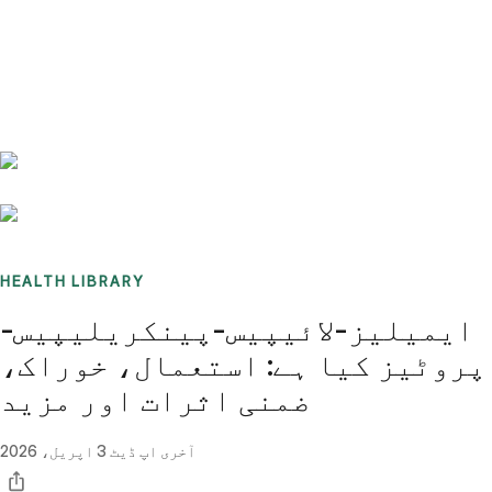
Benchmarks
Stories
FAQ
Sign up / Log in
HEALTH LIBRARY
ایمیلیز-لائیپیس-پینکریلیپیس-
پروٹیز کیا ہے: استعمال، خوراک،
ضمنی اثرات اور مزید
آخری اپ ڈیٹ
3 اپریل، 2026