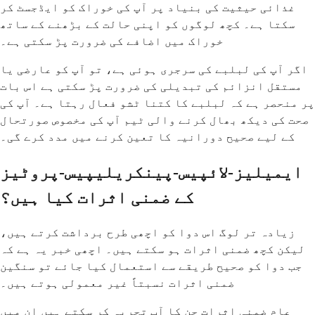
غذائی حیثیت کی بنیاد پر آپ کی خوراک کو ایڈجسٹ کر
سکتا ہے۔ کچھ لوگوں کو اپنی حالت کے بڑھنے کے ساتھ
خوراک میں اضافے کی ضرورت پڑ سکتی ہے۔
اگر آپ کی لبلبے کی سرجری ہوئی ہے، تو آپ کو عارضی یا
مستقل انزائم کی تبدیلی کی ضرورت پڑ سکتی ہے اس بات
پر منحصر ہے کہ لبلبے کا کتنا ٹشو فعال رہتا ہے۔ آپ کی
صحت کی دیکھ بھال کرنے والی ٹیم آپ کی مخصوص صورتحال
کے لیے صحیح دورانیہ کا تعین کرنے میں مدد کرے گی۔
ایمیلیز-لائپیس-پینکریلیپیس-پروٹیز
کے ضمنی اثرات کیا ہیں؟
زیادہ تر لوگ اس دوا کو اچھی طرح برداشت کرتے ہیں،
لیکن کچھ ضمنی اثرات ہو سکتے ہیں۔ اچھی خبر یہ ہے کہ
جب دوا کو صحیح طریقے سے استعمال کیا جائے تو سنگین
ضمنی اثرات نسبتاً غیر معمولی ہوتے ہیں۔
عام ضمنی اثرات جن کا آپ تجربہ کر سکتے ہیں ان میں