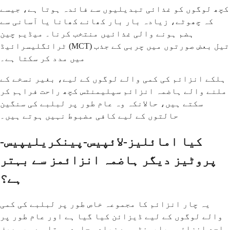
کچھ لوگوں کو غذائی تبدیلیوں سے فائدہ ہوتا ہے، جیسے
کہ چھوٹے، زیادہ بار بار کھانے کھانا یا آسانی سے
ہضم ہونے والی غذائیں منتخب کرنا۔ میڈیم چین
ٹرائگلیسرائیڈ (MCT) تیل بعض صورتوں میں چربی کے جذب
میں مدد کر سکتا ہے۔
ہلکے انزائم کی کمی والے لوگوں کے لیے، بغیر نسخے کے
ملنے والے ہاضمہ انزائم سپلیمنٹس کچھ راحت فراہم کر
سکتے ہیں، حالانکہ وہ عام طور پر لبلبے کی سنگین
حالتوں کے لیے کافی مضبوط نہیں ہوتے ہیں۔
کیا امائلیز-لائپیس-پینکریلیپیس-
پروٹیز دیگر ہاضمہ انزائمز سے بہتر
ہے؟
یہ چار انزائم کا مجموعہ خاص طور پر لبلبے کی کمی
والے لوگوں کے لیے ڈیزائن کیا گیا ہے اور عام طور پر
واحد انزائم سپلیمنٹس سے زیادہ جامع ہوتا ہے۔ یہ صرف