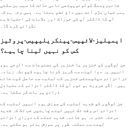
فائبروسنگ کولونوپیتھی نامی حالت کا سبب بن سکتی
ہے، جہاں بڑی آنت میں داغ ٹشو بنتا ہے۔ یہی وجہ ہے کہ
آپ کا ڈاکٹر آپ کی خوراک اور علامات کی احتیاط سے
نگرانی کرے گا۔
ایمیلیز-لائپیس-پینکریلیپیس-پروٹیز
کس کو نہیں لینا چاہیے؟
جن لوگوں کو خنزیر یا خنزیر کی مصنوعات سے الرجی ہو،
انہیں یہ دوا لینے سے گریز کرنا چاہیے کیونکہ زیادہ
تر انزائم سپلیمنٹس خنزیر کے لبلبے سے حاصل کیے جاتے
ہیں۔ اگر ضرورت ہو تو، آپ کا ڈاکٹر انزائم کے متبادل
ذرائع پر بات کر سکتا ہے۔
جن لوگوں کو شدید لبلبے کی سوزش ہو، انہیں لبلبے کے
انزائم اس وقت تک نہیں لینے چاہئیں جب تک کہ شدید
مرحلہ ختم نہ ہو جائے۔ شدید حملے کے دوران انزائم
لینے سے ممکنہ طور پر سوزش بدتر ہو سکتی ہے۔