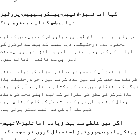
کیا امائلیز-لائپیس-پینکریلیپیس-پروٹیز
ذیابیطس کے لیے محفوظ ہے؟
جی ہاں، یہ دوا عام طور پر ذیابیطس کے مریضوں کے لیے
محفوظ ہے۔ درحقیقت، ذیابیطس کے بہت سے لوگوں کو
لبلبے کی کمی بھی ہوتی ہے اور وہ انزائم ریپلیسمنٹ
تھراپی سے فائدہ اٹھاتے ہیں۔
انزائمز آپ کے جسم کو غذائی اجزاء کو زیادہ مؤثر
طریقے سے جذب کرنے میں مدد کرتے ہیں، جو درحقیقت بلڈ
شوگر کے انتظام میں مدد کر سکتا ہے۔ تاہم، آپ کو اپنے
بلڈ شوگر کی سطح کی نگرانی کے لیے اپنی صحت کی دیکھ
بھال کرنے والی ٹیم کے ساتھ مل کر کام کرنا چاہیے
کیونکہ آپ کی غذائیت بہتر ہوتی ہے۔
اگر میں غلطی سے بہت زیادہ امائلیز-لائپیس-
پینکریلیپیس-پروٹیز استعمال کروں تو مجھے کیا