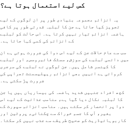
کس لیے استعمال ہوتا ہے؟
یہ انزائم مجموعہ بنیادی طور پر ان لوگوں کے لیے
تجویز کیا جاتا ہے جن کا لبلبہ قدرتی طور پر کافی
ہاضمہ انزائم تیار نہیں کرتا ہے۔ اس حالت کو لبلبے
کے انزائم کی کمی کہا جاتا ہے۔
سب سے عام حالات جن کے لیے اس دوا کی ضرورت ہوتی ہے ان
میں دائمی لبلبے کی سوزش، سسٹک فائبروسس، اور لبلبے
کا کینسر شامل ہیں۔ جن لوگوں نے لبلبے کی سرجری
کروائی ہے انہیں بھی انزائم ریپلیسمنٹ تھراپی کی
ضرورت پڑ سکتی ہے۔
کچھ افراد جنہیں شدید ہاضمہ کی بیماریاں ہیں یا جن
کا لبلبہ نکال دیا گیا ہے، مناسب غذائیت کے لیے اس
دوا پر انحصار کر سکتے ہیں۔ مناسب انزائم سپورٹ کے
بغیر، آپ کا جسم خوراک سے چکنائی، پروٹین اور
کاربوہائیڈریٹ کو صحیح طریقے سے جذب نہیں کر سکتا۔