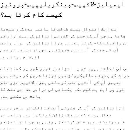
ایمیلیز-لائپیس-پینکریلیپیس-پروٹیز
کیسے کام کرتا ہے؟
اسے ایک اعتدال پسند طاقت کا ہاضمہ مددگار سمجھا
جاتا ہے جو آپ کے جسم کی قدرتی انزائم کی پیداوار کو
پورا کرکے کام کرتا ہے۔ یہ دوا انزائمز کو براہ راست
آپ کی چھوٹی آنت میں چھوڑتی ہے جہاں زیادہ تر عمل
انہضام ہوتا ہے۔
جب آپ کھاتے ہیں، تو یہ انزائمز فوری طور پر کھانے کے
ذرات کو چھوٹے مالیکیولز میں توڑنا شروع کر دیتے ہیں
جنہیں آپ کی آنتیں جذب کر سکتی ہیں۔ لائپیس جزو خاص
طور پر اہم ہے کیونکہ چکنائی کی خرابی غذائی قلت کا
باعث بن سکتی ہے۔
ان انزائمز کو آپ کی چھوٹی آنت کے الکلائن ماحول میں
فعال ہونے کے لیے ڈیزائن کیا گیا ہے۔ زیادہ تر
فارمولیشنز میں خاص کوٹنگز ہوتی ہیں جو انزائمز کو
معدے کے تیزاب سے بچاتی ہیں، اس بات کو یقینی بناتی