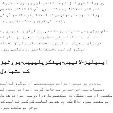
ہر برانڈ میں انزائم کے تناسب اور ریلیز کے طریقہ
کار قدرے مختلف ہو سکتے ہیں۔ آپ کا ڈاکٹر مخصوص
برانڈ اور فارمولیشن کا انتخاب کرے گا جو آپ کی
ہاضمہ کی ضروریات کے مطابق ہو۔
عام ورژن بھی دستیاب ہو سکتے ہیں، لیکن یہ ضروری ہے
کہ آپ اپنے ڈاکٹر کی منظوری کے بغیر برانڈز کے
درمیان تبدیلی نہ کریں۔ مختلف فارمولیشن مختلف
لوگوں کے لیے مختلف تاثیر رکھ سکتی ہیں۔
ایمیلیز-لائپیس-پینکریلیپیس-پروٹیز
کے متبادل
پودوں پر مبنی انزائم سپلیمنٹس ان لوگوں کے لیے
دستیاب ہیں جو خنزیر سے حاصل کردہ انزائم نہیں لے
سکتے۔ ان میں فنگل یا بیکٹیریل ذرائع سے انزائم شامل
ہو سکتے ہیں، حالانکہ وہ شدید لبلبے کی کمی کے لیے کم
موثر ہو سکتے ہیں۔