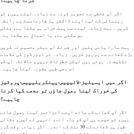
کرنا چاہیے؟
اگر آپ غلطی سے تجویز کردہ سے زیادہ لیتے ہیں، تو
رہنمائی کے لیے اپنے ڈاکٹر یا فارماسسٹ سے رابطہ
کریں۔ بہت زیادہ لینے سے پیٹ خراب ہو سکتا ہے، متلی
ہو سکتی ہے، یا اسہال ہو سکتا ہے۔
بہت سارا پانی پئیں اور جب تک آپ بہتر محسوس نہ کریں
بڑے کھانے سے پرہیز کریں۔ زیادہ تر اوورڈوز کی علامات
تکلیف دہ ہوتی ہیں لیکن خطرناک نہیں، حالانکہ آپ کو
اب بھی طبی مشورہ لینا چاہیے۔
اگر میں ایمیلیز-لائیپیس-پینکریلیپیس-پروٹیز
کی خوراک لینا بھول جاؤں تو مجھے کیا کرنا
چاہیے؟
اگر آپ کھانے کے ساتھ اپنے انزائمز لینا بھول جاتے
ہیں، تو جیسے ہی آپ کو یاد آئے، انہیں لے لیں، مثالی
طور پر کھانے کے 30 منٹ کے اندر۔ اگر زیادہ وقت گزر
گیا ہے، تو اس خوراک کو چھوڑ دیں اور اپنی اگلی خوراک