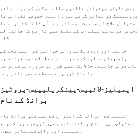
بعض نایاب جینیاتی حالتوں والے لوگوں کو جو انزائم
پروسیسنگ کو متاثر کرتی ہیں، انہیں خصوصی نگرانی یا
متبادل علاج کی ضرورت ہو سکتی ہے۔ آپ کا ڈاکٹر یہ دوا
تجویز کرنے سے پہلے آپ کی مکمل طبی تاریخ کا جائزہ لے
گا۔
حاملہ اور دودھ پلانے والی خواتین کو اپنے صحت کی
دیکھ بھال فراہم کرنے والے سے خطرات اور فوائد پر
بات کرنی چاہیے، حالانکہ طبی طور پر ضروری ہونے پر یہ
دوا عام طور پر محفوظ سمجھی جاتی ہے۔
ایمیلیز-لائپیس-پینکریلیپیس-پروٹیز
برانڈ کے نام
لبلبے کے انزائم کے امتزاج کے لیے کئی برانڈ نام
دستیاب ہیں۔ عام برانڈ ناموں میں کریون، پینکریز،
زینپیپ، اور وائوکیس شامل ہیں۔