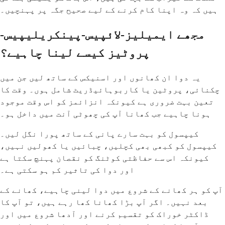
ہیں کہ وہ اپنا کام کرنے کے لیے صحیح جگہ پر پہنچیں۔
مجھے ایمیلیز-لائپیس-پینکریلیپیس-
پروٹیز کیسے لینا چاہیے؟
یہ دوا ان کھانوں اور اسنیکس کے ساتھ لیں جن میں
چکنائی، پروٹین یا کاربوہائیڈریٹ شامل ہوں۔ وقت کا
تعین بہت ضروری ہے کیونکہ انزائمز کو اس وقت موجود
ہونا چاہیے جب کھانا آپ کی چھوٹی آنت میں داخل ہو۔
کیپسول کو بہت سارے پانی کے ساتھ پورا نگل لیں۔
کیپسول کو کبھی بھی کچلیں، چبائیں یا کھولیں نہیں،
کیونکہ اس سے حفاظتی کوٹنگ کو نقصان پہنچ سکتا ہے
اور دوا کی تاثیر کم ہو سکتی ہے۔
آپ کو ہر کھانے کے شروع میں دوا لینی چاہیے، کھانے کے
بعد نہیں۔ اگر آپ بڑا کھانا کھا رہے ہیں، تو آپ کا
ڈاکٹر خوراک کو تقسیم کرنے اور آدھا شروع میں اور