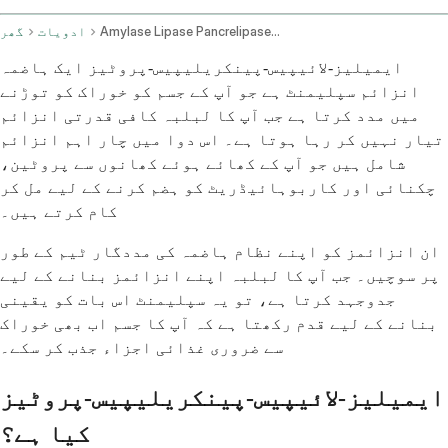
Amylase Lipase Pancrelipase Protease Oral Route
ادویات
گھر
ایمیلیز-لائیپیس-پینکریلیپیس-پروٹیز ایک ہاضمہ
انزائم سپلیمنٹ ہے جو آپ کے جسم کو خوراک کو توڑنے
میں مدد کرتا ہے جب آپ کا لبلبہ کافی قدرتی انزائم
تیار نہیں کر رہا ہوتا ہے۔ اس دوا میں چار اہم انزائم
شامل ہیں جو آپ کے کھائے ہوئے کھانوں سے پروٹین،
چکنائی اور کاربوہائیڈریٹ کو ہضم کرنے کے لیے مل کر
کام کرتے ہیں۔
ان انزائمز کو اپنے نظام ہاضمہ کی مددگار ٹیم کے طور
پر سوچیں۔ جب آپ کا لبلبہ اپنے انزائمز بنانے کے لیے
جدوجہد کرتا ہے، تو یہ سپلیمنٹ اس بات کو یقینی
بنانے کے لیے قدم رکھتا ہے کہ آپ کا جسم اب بھی خوراک
سے ضروری غذائی اجزاء جذب کر سکے۔
ایمیلیز-لائیپیس-پینکریلیپیس-پروٹیز
کیا ہے؟