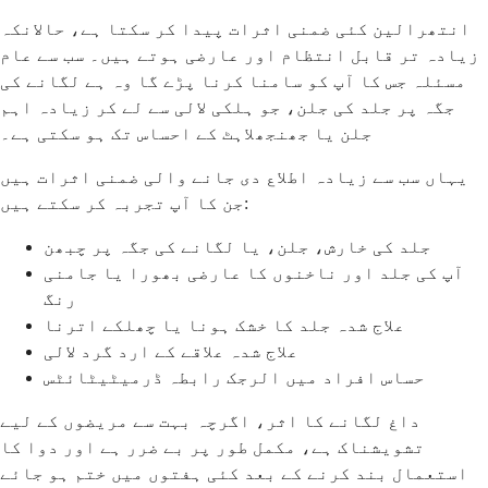
انتھرالین کئی ضمنی اثرات پیدا کر سکتا ہے، حالانکہ
زیادہ تر قابل انتظام اور عارضی ہوتے ہیں۔ سب سے عام
مسئلہ جس کا آپ کو سامنا کرنا پڑے گا وہ ہے لگانے کی
جگہ پر جلد کی جلن، جو ہلکی لالی سے لے کر زیادہ اہم
جلن یا جھنجھلاہٹ کے احساس تک ہو سکتی ہے۔
یہاں سب سے زیادہ اطلاع دی جانے والی ضمنی اثرات ہیں
جن کا آپ تجربہ کر سکتے ہیں:
جلد کی خارش، جلن، یا لگانے کی جگہ پر چبھن
آپ کی جلد اور ناخنوں کا عارضی بھورا یا جامنی
رنگ
علاج شدہ جلد کا خشک ہونا یا چھلکے اترنا
علاج شدہ علاقے کے ارد گرد لالی
حساس افراد میں الرجک رابطہ ڈرمیٹیٹائٹس
داغ لگانے کا اثر، اگرچہ بہت سے مریضوں کے لیے
تشویشناک ہے، مکمل طور پر بے ضرر ہے اور دوا کا
استعمال بند کرنے کے بعد کئی ہفتوں میں ختم ہو جائے