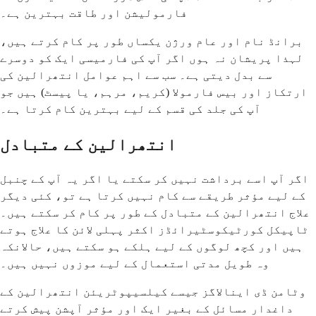
فارمولیشن اور طاقت بہترین ہے۔
برانڈ نام اور عام ورژن یکساں طور پر کام کرتے ہیں،
لہذا پریشان نہ ہوں اگر آپ کی فارمیسی ایک کو دوسرے
سے بدل دیتی ہے۔ سب سے اہم عوامل انتھرالین کی
ارتکاز اور بیس فارمولا (کریم، مرہم، یا پیسٹ) ہیں جو
آپ کی جلد کی قسم کے لیے بہترین کام کرتا ہے۔
انتھرالین کے متبادل
اگر آپ اسے برداشت نہیں کر سکتے یا اگر یہ آپ کے چنبل
کے لیے مؤثر طریقے سے کام نہیں کرتا ہے تو، کئی دیگر
علاج انتھرالین کے متبادل کے طور پر کام کر سکتے ہیں۔
ٹاپیکل کورٹیکوسٹیرائڈز اکثر پہلی لائن کا علاج ہوتے
ہیں اور کچھ لوگوں کے لیے ہلکے ہو سکتے ہیں، حالانکہ
وہ طویل مدتی استعمال کے لیے موزوں نہیں ہیں۔
وٹامن ڈی اینالاگز جیسے کیلسیپوٹریئن انتھرالین کے
داغدار مسائل کے بغیر ایک اور مؤثر آپشن پیش کرتے