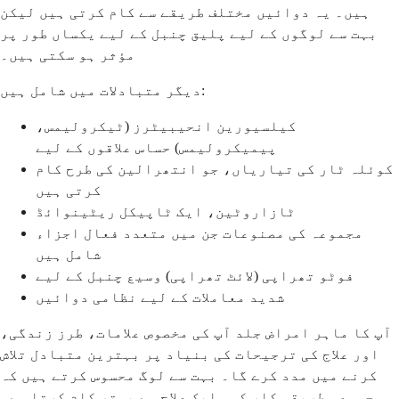
ہیں۔ یہ دوائیں مختلف طریقے سے کام کرتی ہیں لیکن
بہت سے لوگوں کے لیے پلیق چنبل کے لیے یکساں طور پر
مؤثر ہو سکتی ہیں۔
دیگر متبادلات میں شامل ہیں:
کیلسیورین انحیبیٹرز (ٹیکرولیمس،
پیمیکرولیمس) حساس علاقوں کے لیے
کوئلہ ٹار کی تیاریاں، جو انتھرالین کی طرح کام
کرتی ہیں
ٹازاروٹین، ایک ٹاپیکل ریٹینوائڈ
مجموعہ کی مصنوعات جن میں متعدد فعال اجزاء
شامل ہیں
فوٹو تھراپی (لائٹ تھراپی) وسیع چنبل کے لیے
شدید معاملات کے لیے نظامی دوائیں
آپ کا ماہر امراض جلد آپ کی مخصوص علامات، طرز زندگی،
اور علاج کی ترجیحات کی بنیاد پر بہترین متبادل تلاش
کرنے میں مدد کرے گا۔ بہت سے لوگ محسوس کرتے ہیں کہ
مجموعی طریقہ کار کسی ایک علاج سے بہتر کام کرتا ہے۔