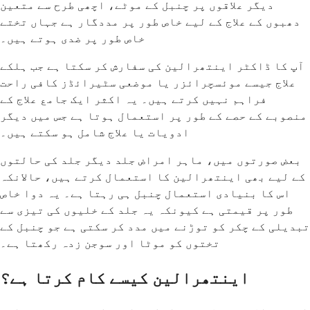
دیگر علاقوں پر چنبل کے موٹے، اچھی طرح سے متعین
دھبوں کے علاج کے لیے خاص طور پر مددگار ہے جہاں تختے
خاص طور پر ضدی ہوتے ہیں۔
آپ کا ڈاکٹر اینتھرالین کی سفارش کر سکتا ہے جب ہلکے
علاج جیسے موئسچرائزر یا موضعی سٹیرائڈز کافی راحت
فراہم نہیں کرتے ہیں۔ یہ اکثر ایک جامع علاج کے
منصوبے کے حصے کے طور پر استعمال ہوتا ہے جس میں دیگر
ادویات یا علاج شامل ہو سکتے ہیں۔
بعض صورتوں میں، ماہر امراض جلد دیگر جلد کی حالتوں
کے لیے بھی اینتھرالین کا استعمال کرتے ہیں، حالانکہ
اس کا بنیادی استعمال چنبل ہی رہتا ہے۔ یہ دوا خاص
طور پر قیمتی ہے کیونکہ یہ جلد کے خلیوں کی تیزی سے
تبدیلی کے چکر کو توڑنے میں مدد کر سکتی ہے جو چنبل کے
تختوں کو موٹا اور سوجن زدہ رکھتا ہے۔
اینتھرالین کیسے کام کرتا ہے؟