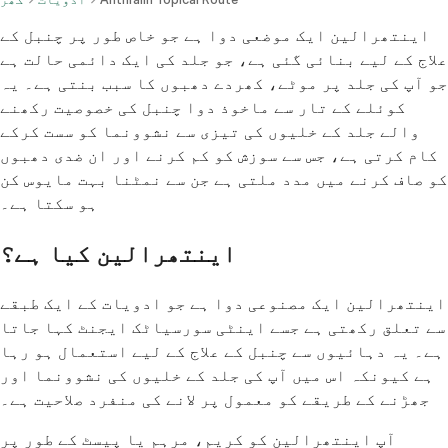
اینتھرالین ایک موضعی دوا ہے جو خاص طور پر چنبل کے
علاج کے لیے بنائی گئی ہے، جو جلد کی ایک دائمی حالت ہے
جو آپ کی جلد پر موٹے، کھردے دھبوں کا سبب بنتی ہے۔ یہ
کوئلے کے تار سے ماخوذ دوا چنبل کی خصوصیت رکھنے
والے جلد کے خلیوں کی تیزی سے نشوونما کو سست کرکے
کام کرتی ہے، جس سے سوزش کو کم کرنے اور ان ضدی دھبوں
کو صاف کرنے میں مدد ملتی ہے جن سے نمٹنا بہت مایوس کن
ہو سکتا ہے۔
اینتھرالین کیا ہے؟
اینتھرالین ایک مصنوعی دوا ہے جو ادویات کے ایک طبقے
سے تعلق رکھتی ہے جسے اینٹی سورسیاٹک ایجنٹ کہا جاتا
ہے۔ یہ دہائیوں سے چنبل کے علاج کے لیے استعمال ہو رہا
ہے کیونکہ اس میں آپ کی جلد کے خلیوں کی نشوونما اور
جھڑنے کے طریقے کو معمول پر لانے کی منفرد صلاحیت ہے۔
آپ اینتھرالین کو کریم، مرہم یا پیسٹ کے طور پر