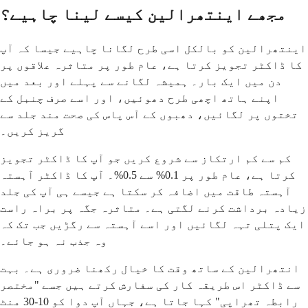
مجھے اینتھرالین کیسے لینا چاہیے؟
اینتھرالین کو بالکل اسی طرح لگانا چاہیے جیسا کہ آپ
کا ڈاکٹر تجویز کرتا ہے، عام طور پر متاثرہ علاقوں پر
دن میں ایک بار۔ ہمیشہ لگانے سے پہلے اور بعد میں
اپنے ہاتھ اچھی طرح دھوئیں، اور اسے صرف چنبل کے
تختوں پر لگائیں، دھبوں کے آس پاس کی صحت مند جلد سے
گریز کریں۔
کم سے کم ارتکاز سے شروع کریں جو آپ کا ڈاکٹر تجویز
کرتا ہے، عام طور پر 0.1% سے 0.5%۔ آپ کا ڈاکٹر آہستہ
آہستہ طاقت میں اضافہ کر سکتا ہے جیسے ہی آپ کی جلد
زیادہ برداشت کرنے لگتی ہے۔ متاثرہ جگہ پر براہ راست
ایک پتلی تہہ لگائیں اور اسے آہستہ سے رگڑیں جب تک کہ
وہ جذب نہ ہو جائے۔
انتھرالین کے ساتھ وقت کا خیال رکھنا ضروری ہے۔ بہت
سے ڈاکٹر اس طریقہ کار کی سفارش کرتے ہیں جسے "مختصر
رابطہ تھراپی" کہا جاتا ہے، جہاں آپ دوا کو 10-30 منٹ