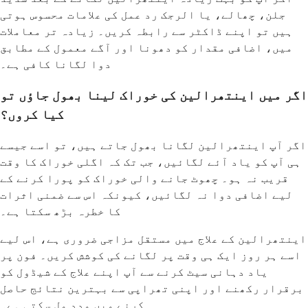
جلن، چھالے، یا الرجک رد عمل کی علامات محسوس ہوتی
ہیں تو اپنے ڈاکٹر سے رابطہ کریں۔ زیادہ تر معاملات
میں، اضافی مقدار کو دھونا اور آگے معمول کے مطابق
دوا لگانا کافی ہے۔
اگر میں اینتھرالین کی خوراک لینا بھول جاؤں تو
کیا کروں؟
اگر آپ اینتھرالین لگانا بھول جاتے ہیں، تو اسے جیسے
ہی آپ کو یاد آئے لگائیں، جب تک کہ اگلی خوراک کا وقت
قریب نہ ہو۔ چھوٹ جانے والی خوراک کو پورا کرنے کے
لیے اضافی دوا نہ لگائیں، کیونکہ اس سے ضمنی اثرات
کا خطرہ بڑھ سکتا ہے۔
اینتھرالین کے علاج میں مستقل مزاجی ضروری ہے، اس لیے
اسے ہر روز ایک ہی وقت پر لگانے کی کوشش کریں۔ فون پر
یاد دہانی سیٹ کرنے سے آپ اپنے علاج کے شیڈول کو
برقرار رکھنے اور اپنی تھراپی سے بہترین نتائج حاصل
کرنے میں مدد مل سکتی ہے۔