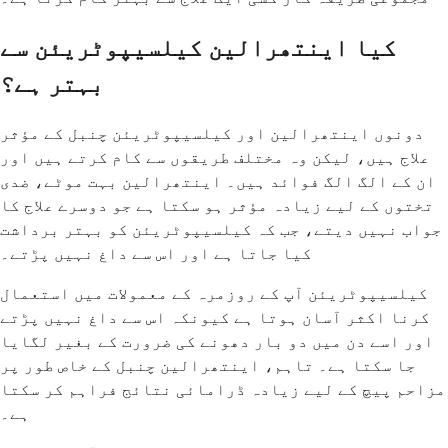
کیا اینتھرالین کیلسیپوٹریئن سے
بہتر ہے؟
دونوں اینتھرالین اور کیلسیپوٹریئن چنبل کے مؤثر
علاج ہیں، لیکن وہ مختلف طریقوں سے کام کرتے ہیں اور
ان کے الگ الگ فوائد ہیں۔ اینتھرالین بہت موٹے، ضدی
تختوں کے لیے زیادہ مؤثر ہو سکتا ہے جو دوسرے علاج کا
جواب نہیں دیتے، جب کہ کیلسیپوٹریئن کو بہتر برداشت
کیا جاتا ہے اور اس سے داغ نہیں پڑتے۔
کیلسیپوٹریئن آپ کے روزمرہ کے معمولات میں استعمال
کرنا اکثر آسان ہوتا ہے کیونکہ اس سے داغ نہیں پڑتے
اور اسے دن میں دو بار دھونے کی ضرورت کے بغیر لگایا
جا سکتا ہے۔ تاہم، اینتھرالین چنبل کے خاص طور پر
مزاحم پیچ کے لیے زیادہ ڈرامائی نتائج فراہم کر سکتا
ہے۔