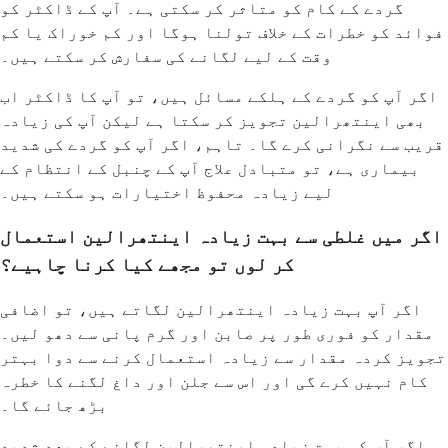
گردے کے کام کو متاثر کر سکتی ہے۔ آپ کے ڈاکٹر کو
فوائد کو خطرات کے خلاف تولنا ہوگا اور کم خوراک یا کم
وقت کے لیے لگانے کی سفارش کر سکتے ہیں۔
اگر آپ کو گردے کے ہلکے مسائل ہیں، تو آپ کا ڈاکٹر اب
بھی اینتھرالین تجویز کر سکتا ہے لیکن آپ کی زیادہ
قریب سے نگرانی کرے گا۔ تاہم، اگر آپ کو گردے کی شدید
بیماری ہے، تو متبادل علاج آپ کے چنبل کے انتظام کے
لیے زیادہ محفوظ اختیارات ہو سکتے ہیں۔
اگر میں غلطی سے بہت زیادہ اینتھرالین استعمال
کر لوں تو مجھے کیا کرنا چاہیے؟
اگر آپ بہت زیادہ اینتھرالین لگاتے ہیں، تو اضافی
مقدار کو فوری طور پر صابن اور گرم پانی سے دھو لیں۔
تجویز کردہ مقدار سے زیادہ استعمال کرنے سے دوا بہتر
کام نہیں کرے گی اور اس سے جلن اور داغ لگنے کا خطرہ
بڑھ جائے گا۔
اگر آپ کو بہت زیادہ اینتھرالین لگانے کے بعد شدید