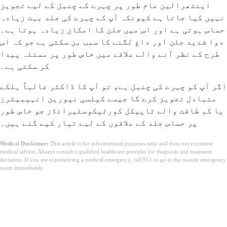
اینتھرالین عام طور پر چہرے کے چنبل کے لیے تجویز
نہیں کیا جاتا ہے کیونکہ آپ کے چہرے کی جلد بہت زیادہ
حساس ہوتی ہے اور اس میں جلن کا امکان زیادہ ہوتا ہے۔
دوا شدید جلن اور داغ لگنے کا سبب بن سکتی ہے جو کہ اس
طرح کے نظر آنے والے علاقے میں خاص طور پر مسئلہ پیدا
کر سکتی ہے۔
اگر آپ کو چہرے کی چنبل ہے، تو آپ کا ڈاکٹر غالباً ہلکے
متبادل تجویز کرے گا جیسے کیلسی نیورین انہیبیٹرز
یا کم طاقت والے ٹاپیکل کورٹیکوسٹیرائڈز جو خاص طور
پر حساس جلد کے علاقوں کے لیے تیار کیے گئے ہیں۔
Medical Disclaimer:
This article is for informational purposes only and does not constitute
medical advice. Always consult a qualified healthcare provider for diagnosis and treatment
decisions. If you are experiencing a medical emergency, call 911 or go to the nearest emergency
room immediately.