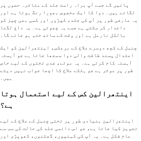
پائیں گے جسے آپ براہ راست جلد کے متاثرہ حصوں پر
لگاتے ہیں۔ دوا کا ایک مخصوص بھورا رنگ ہوتا ہے اور
یہ عارضی طور پر آپ کی جلد، کپڑوں اور کسی بھی چیز کو
داغدار کر سکتی ہے جسے یہ چھوتی ہے۔ یہ داغ لگنا
بالکل نارمل ہے اور وقت کے ساتھ ختم ہو جائے گا۔
چنبل کے کچھ دوسرے علاج کے برعکس، اینتھرالین کو ایک
اعتدال پسند طاقت والی دوا سمجھا جاتا ہے جو آہستہ
آہستہ کام کرتی ہے۔ یہ موٹے، ضدی تختوں کے لیے خاص
طور پر موثر ہے جو ہلکے علاج کا اچھا جواب نہیں دیتے
ہیں۔
اینتھرالین کس کے لیے استعمال ہوتا
ہے؟
اینتھرالین بنیادی طور پر تختی چنبل کے علاج کے لیے
تجویز کیا جاتا ہے، جو اس دائمی جلد کی حالت کی سب سے
عام شکل ہے۔ یہ آپ کی کہنیوں، گھٹنوں، کھوپڑی اور