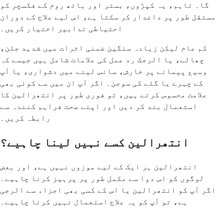
گا۔ تاہم، یہ کپڑوں، بستر اور باتھ روم کے فکسچر کو
مستقل طور پر داغدار کر سکتا ہے، اس لیے علاج کے دوران
احتیاطی تدابیر اختیار کریں۔
کم عام لیکن زیادہ سنگین ضمنی اثرات میں شدید جلن،
چھالے، یا الرجک رد عمل کی علامات شامل ہیں جیسے کہ
وسیع پیمانے پر خارش، سانس لینے میں دشواری، یا آپ
کے چہرے یا گلے کی سوجن۔ اگر آپ ان میں سے کوئی بھی
علامت محسوس کرتے ہیں، تو فوری طور پر انتھرالین کا
استعمال بند کر دیں اور اپنے صحت فراہم کنندہ سے
رابطہ کریں۔
انتھرالین کسے نہیں لینا چاہیے؟
انتھرالین ہر ایک کے لیے موزوں نہیں ہے، اور بعض
لوگوں کو اس دوا سے مکمل طور پر پرہیز کرنا چاہیے۔
اگر آپ کو انتھرالین یا اس کے کسی بھی اجزاء سے الرجی
ہے، تو آپ کو یہ علاج استعمال نہیں کرنا چاہیے۔