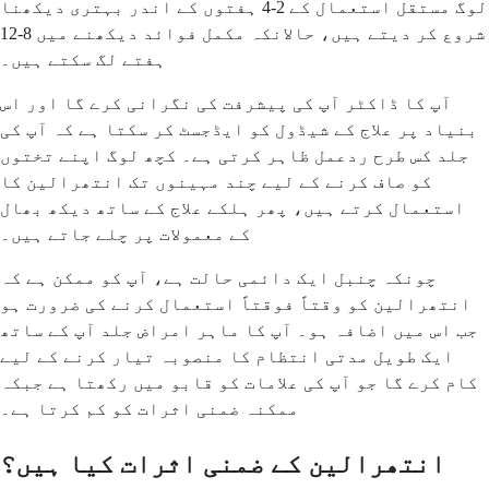
لوگ مستقل استعمال کے 2-4 ہفتوں کے اندر بہتری دیکھنا
شروع کر دیتے ہیں، حالانکہ مکمل فوائد دیکھنے میں 8-12
ہفتے لگ سکتے ہیں۔
آپ کا ڈاکٹر آپ کی پیشرفت کی نگرانی کرے گا اور اس
بنیاد پر علاج کے شیڈول کو ایڈجسٹ کر سکتا ہے کہ آپ کی
جلد کس طرح ردعمل ظاہر کرتی ہے۔ کچھ لوگ اپنے تختوں
کو صاف کرنے کے لیے چند مہینوں تک انتھرالین کا
استعمال کرتے ہیں، پھر ہلکے علاج کے ساتھ دیکھ بھال
کے معمولات پر چلے جاتے ہیں۔
چونکہ چنبل ایک دائمی حالت ہے، آپ کو ممکن ہے کہ
انتھرالین کو وقتاً فوقتاً استعمال کرنے کی ضرورت ہو
جب اس میں اضافہ ہو۔ آپ کا ماہر امراض جلد آپ کے ساتھ
ایک طویل مدتی انتظام کا منصوبہ تیار کرنے کے لیے
کام کرے گا جو آپ کی علامات کو قابو میں رکھتا ہے جبکہ
ممکنہ ضمنی اثرات کو کم کرتا ہے۔
انتھرالین کے ضمنی اثرات کیا ہیں؟