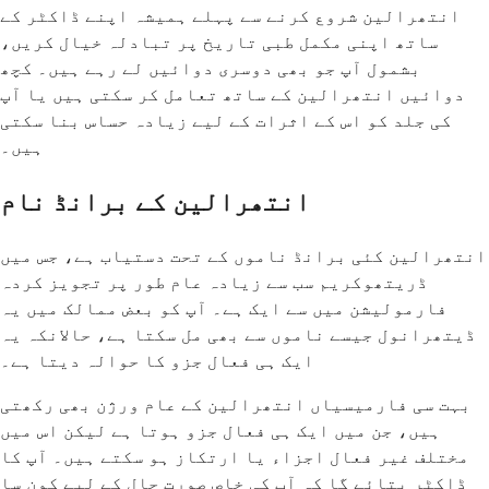
انتھرالین شروع کرنے سے پہلے ہمیشہ اپنے ڈاکٹر کے
ساتھ اپنی مکمل طبی تاریخ پر تبادلہ خیال کریں،
بشمول آپ جو بھی دوسری دوائیں لے رہے ہیں۔ کچھ
دوائیں انتھرالین کے ساتھ تعامل کر سکتی ہیں یا آپ
کی جلد کو اس کے اثرات کے لیے زیادہ حساس بنا سکتی
ہیں۔
انتھرالین کے برانڈ نام
انتھرالین کئی برانڈ ناموں کے تحت دستیاب ہے، جس میں
ڈریتھوکریم سب سے زیادہ عام طور پر تجویز کردہ
فارمولیشن میں سے ایک ہے۔ آپ کو بعض ممالک میں یہ
ڈیتھرانول جیسے ناموں سے بھی مل سکتا ہے، حالانکہ یہ
ایک ہی فعال جزو کا حوالہ دیتا ہے۔
بہت سی فارمیسیاں انتھرالین کے عام ورژن بھی رکھتی
ہیں، جن میں ایک ہی فعال جزو ہوتا ہے لیکن اس میں
مختلف غیر فعال اجزاء یا ارتکاز ہو سکتے ہیں۔ آپ کا
ڈاکٹر بتائے گا کہ آپ کی خاص صورت حال کے لیے کون سا