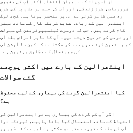
ان ادویات کے درمیان انتخاب اکثر آپ کی مخصوص
ضروریات، طرز زندگی، اور آپ کی جلد ہر علاج پر کس طرح
رد عمل ظاہر کرتی ہے اس پر منحصر ہوتا ہے۔ کچھ لوگ
اینتھرالین کے زیادہ شدید طریقہ کار کے ساتھ بہتر
کام کرتے ہیں، جب کہ دوسرے کیلسیپوٹریئن کی سہولت
اور نرمی کو ترجیح دیتے ہیں۔ آپ کا ماہر امراض جلد آپ
کو یہ تعین کرنے میں مدد کر سکتا ہے کہ کون سا آپشن آپ
کی صورتحال کے مطابق بہترین ہے۔
اینتھرالین کے بارے میں اکثر پوچھے
گئے سوالات
کیا اینتھرالین گردے کی بیماری کے لیے محفوظ
ہے؟
اگر آپ کو گردے کی بیماری ہے تو اینتھرالین کو
احتیاط کے ساتھ استعمال کیا جانا چاہیے، کیونکہ دوا
آپ کی جلد کے ذریعے جذب ہو سکتی ہے اور ممکنہ طور پر