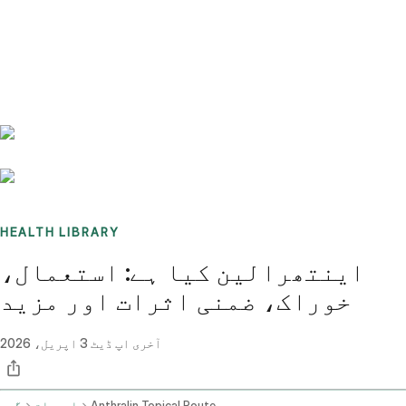
Benchmarks
Stories
FAQ
Sign up / Log in
HEALTH LIBRARY
اینتھرالین کیا ہے: استعمال،
خوراک، ضمنی اثرات اور مزید
آخری اپ ڈیٹ
3 اپریل، 2026
Anthralin Topical Route
ادویات
گھر