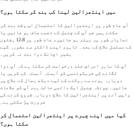
میں اینتھرالین لینا کب بند کر سکتا ہوں؟
آپ عام طور پر اینتھرالین کا استعمال اس وقت بند کر
سکتے ہیں جب آپ کے چنبل کے دھبے صاف ہو جائیں یا
نمایاں طور پر بہتر ہو جائیں، عام طور پر 8-12 ہفتوں
کے مسلسل علاج کے بعد۔ تاہم، اپنے ڈاکٹر سے مشورہ کیے
بغیر اچانک دوا بند نہ کریں۔
آپ کا ماہر امراض جلد درخواست کر سکتا ہے کہ آپ دوا
لگانے کی فریکوئنسی کو آہستہ آہستہ کم کریں یا
دوبارہ ہونے سے روکنے کے لیے دیکھ بھال کے علاج پر
جائیں۔ چونکہ چنبل ایک دائمی حالت ہے، آپ کو علامات
واپس آنے پر اینتھرالین کا علاج دوبارہ شروع کرنے کی
ضرورت پڑ سکتی ہے۔
کیا میں اپنے چہرے پر اینتھرالین استعمال کر
سکتا ہوں؟