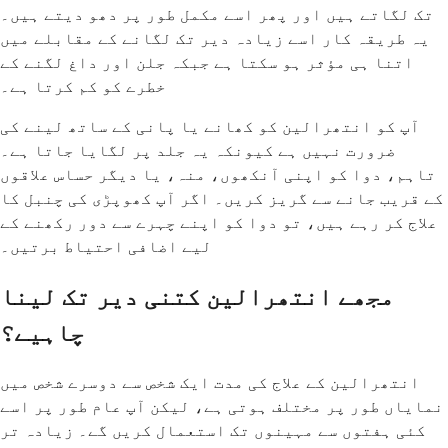
تک لگاتے ہیں اور پھر اسے مکمل طور پر دھو دیتے ہیں۔
یہ طریقہ کار اسے زیادہ دیر تک لگانے کے مقابلے میں
اتنا ہی مؤثر ہو سکتا ہے جبکہ جلن اور داغ لگنے کے
خطرے کو کم کرتا ہے۔
آپ کو انتھرالین کو کھانے یا پانی کے ساتھ لینے کی
ضرورت نہیں ہے کیونکہ یہ جلد پر لگایا جاتا ہے۔
تاہم، دوا کو اپنی آنکھوں، منہ، یا دیگر حساس علاقوں
کے قریب جانے سے گریز کریں۔ اگر آپ کھوپڑی کی چنبل کا
علاج کر رہے ہیں، تو دوا کو اپنے چہرے سے دور رکھنے کے
لیے اضافی احتیاط برتیں۔
مجھے انتھرالین کتنی دیر تک لینا
چاہیے؟
انتھرالین کے علاج کی مدت ایک شخص سے دوسرے شخص میں
نمایاں طور پر مختلف ہوتی ہے، لیکن آپ عام طور پر اسے
کئی ہفتوں سے مہینوں تک استعمال کریں گے۔ زیادہ تر