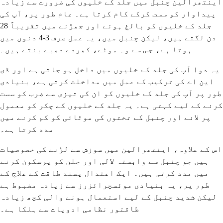
اینتھرالین چنبل میں جلد کے خلیوں کی ضرورت سے زیادہ
پیداوار کو سست کرکے کام کرتا ہے۔ عام طور پر، آپ کی
جلد کے خلیوں کو بالغ ہونے اور جھڑنے میں تقریباً 28
دن لگتے ہیں، لیکن چنبل میں، یہ عمل صرف 3-4 دنوں میں
ہوتا ہے، جس سے وہ موٹے، کھردے دھبے بنتے ہیں۔
یہ دوا آپ کی جلد کے خلیوں میں داخل ہو جاتی ہے اور ڈی
این اے کی ترکیب کے عمل میں مداخلت کرتی ہے، بنیادی
طور پر آپ کی جلد کے خلیوں کو ان کی تیزی سے ضرب کو سست
کرنے کے لیے کہتی ہے۔ یہ جلد کے خلیوں کے چکر کو معمول
پر لانے اور چنبل کے تختوں کی موٹائی کو کم کرنے میں
مدد کرتا ہے۔
اس کے علاوہ، اینتھرالین میں سوزش سے لڑنے کی خصوصیات
ہیں جو چنبل سے وابستہ لالی اور جلن کو پرسکون کرنے
میں مدد کرتی ہیں۔ ایک اعتدال پسند طاقت کے علاج کے
طور پر، یہ بنیادی موئسچرائزرز سے زیادہ مضبوط ہے
لیکن شدید چنبل کے لیے استعمال ہونے والی کچھ زیادہ
طاقتور نظامی ادویات سے ہلکا ہے۔