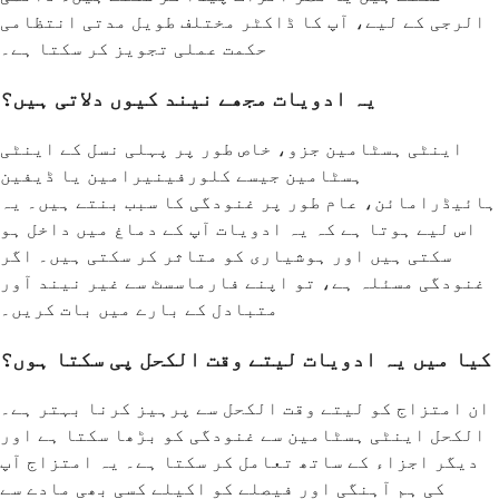
الرجی کے لیے، آپ کا ڈاکٹر مختلف طویل مدتی انتظامی
حکمت عملی تجویز کر سکتا ہے۔
یہ ادویات مجھے نیند کیوں دلاتی ہیں؟
اینٹی ہسٹامین جزو، خاص طور پر پہلی نسل کے اینٹی
ہسٹامین جیسے کلورفینیرامین یا ڈیفین
ہائیڈرامائن، عام طور پر غنودگی کا سبب بنتے ہیں۔ یہ
اس لیے ہوتا ہے کہ یہ ادویات آپ کے دماغ میں داخل ہو
سکتی ہیں اور ہوشیاری کو متاثر کر سکتی ہیں۔ اگر
غنودگی مسئلہ ہے، تو اپنے فارماسسٹ سے غیر نیند آور
متبادل کے بارے میں بات کریں۔
کیا میں یہ ادویات لیتے وقت الکحل پی سکتا ہوں؟
ان امتزاج کو لیتے وقت الکحل سے پرہیز کرنا بہتر ہے۔
الکحل اینٹی ہسٹامین سے غنودگی کو بڑھا سکتا ہے اور
دیگر اجزاء کے ساتھ تعامل کر سکتا ہے۔ یہ امتزاج آپ
کی ہم آہنگی اور فیصلے کو اکیلے کسی بھی مادے سے