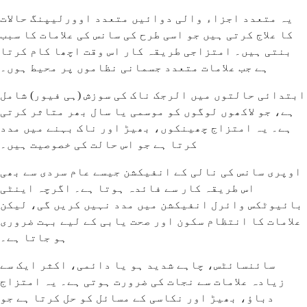
یہ متعدد اجزاء والی دوائیں متعدد اوورلیپنگ حالات
کا علاج کرتی ہیں جو اسی طرح کی سانس کی علامات کا سبب
بنتی ہیں۔ امتزاجی طریقہ کار اس وقت اچھا کام کرتا
ہے جب علامات متعدد جسمانی نظاموں پر محیط ہوں۔
ابتدائی حالتوں میں الرجک ناک کی سوزش (ہی فیور) شامل
ہے، جو لاکھوں لوگوں کو موسمی یا سال بھر متاثر کرتی
ہے۔ یہ امتزاج چھینکوں، بھیڑ اور ناک بہنے میں مدد
کرتا ہے جو اس حالت کی خصوصیت ہیں۔
اوپری سانس کی نالی کے انفیکشن جیسے عام سردی سے بھی
اس طریقہ کار سے فائدہ ہوتا ہے۔ اگرچہ اینٹی
بائیوٹکس وائرل انفیکشن میں مدد نہیں کریں گی، لیکن
علامات کا انتظام سکون اور صحت یابی کے لیے بہت ضروری
ہو جاتا ہے۔
سائنسائٹس، چاہے شدید ہو یا دائمی، اکثر ایک سے
زیادہ علامات سے نجات کی ضرورت ہوتی ہے۔ یہ امتزاج
دباؤ، بھیڑ اور نکاسی کے مسائل کو حل کرتا ہے جو