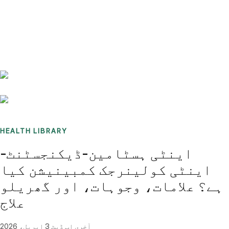
Benchmarks
Stories
FAQ
Sign up / Log in
HEALTH LIBRARY
اینٹی ہسٹامین-ڈیکنجسٹنٹ-
اینٹی کولینرجک کمبینیشن کیا
ہے؟ علامات، وجوہات، اور گھریلو
علاج
آخری اپ ڈیٹ
3 اپریل، 2026