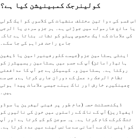
کولینرجک کمبینیشن کیا ہے؟
اس قسم کی دوا تین مختلف منشیات کی کلاسوں کو ایک گولی
یا مائع فارمولے میں جوڑتی ہے۔ ہر جزو سردی یا الرجی
کی علامات کے ایک مخصوص پہلو کو نشانہ بناتا ہے تاکہ
جامع راحت فراہم کی جا سکے۔
اینٹی ہسٹامین جزو (جیسے کلورفینیرامین یا ڈیفین
ہائیڈرامائن) آپ کے جسم میں ہسٹامین ریسیپٹرز کو
روکتا ہے۔ ہسٹامین وہ کیمیکل ہے جو آپ کا مدافعتی
نظام الرجک رد عمل کے دوران جاری کرتا ہے، جس سے
چھینکیں، خارش اور ناک بہنے جیسی علامات پیدا ہوتی
ہیں۔
ڈیکنجسٹنٹ حصہ (عام طور پر فینی لیفرین یا سوڈو
ایفیڈرین) آپ کے ناک کے راستوں میں خون کی نالیوں کو
تنگ کرکے کام کرتا ہے۔ یہ سوجن کو کم کرتا ہے اور آپ
کو اپنی ناک سے آسانی سے سانس لینے میں مدد کرتا ہے۔