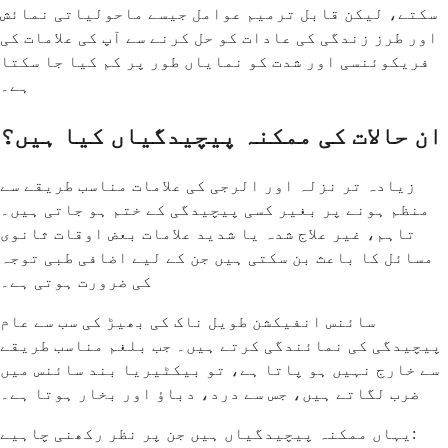
سکتے، لیکن قابل ترمیم عوامل جیسے ماحولیاتی نمائش
اور طرز زندگی کی عادات کو حل کرنے سے آپ کی علامات کی
فریکوئنسی اور شدت کو نمایاں طور پر کم کیا جا سکتا
ہے۔
ان حالات کی ممکنہ پیچیدگیاں کیا ہیں؟
زیادہ تر نزلہ اور الرجی کی علامات مناسب طریقے سے
منظم ہونے پر بغیر کسی پیچیدگی کے ختم ہو جاتی ہیں۔
تاہم، غیر علاج شدہ یا شدید علامات بعض اوقات ثانوی
مسائل کا باعث بن سکتی ہیں جن کے لیے اضافی طبی توجہ
کی ضرورت ہوتی ہے۔
سائنس انفیکشن طویل ناک کی بھیڑ کی سب سے عام
پیچیدگی کی نمائندگی کرتے ہیں۔ جب بلغم مناسب طریقے
سے خارج نہیں ہو پاتا ہے، تو بیکٹیریا بند سائنس میں
ضرب لگاتے ہیں، جس سے درد، دباؤ اور بخار ہوتا ہے۔
یہاں ممکنہ پیچیدگیاں ہیں جن پر نظر رکھنی چاہیے: