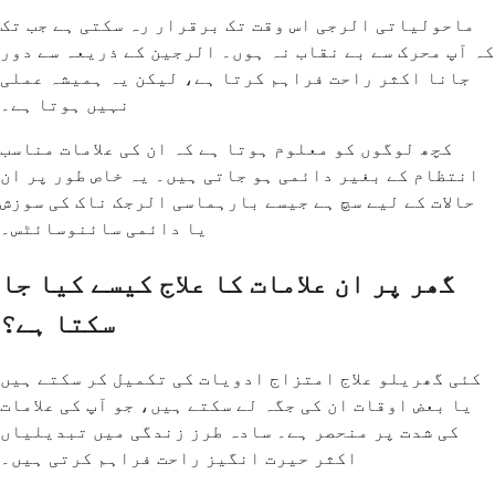
ماحولیاتی الرجی اس وقت تک برقرار رہ سکتی ہے جب تک
کہ آپ محرک سے بے نقاب نہ ہوں۔ الرجین کے ذریعہ سے دور
جانا اکثر راحت فراہم کرتا ہے، لیکن یہ ہمیشہ عملی
نہیں ہوتا ہے۔
کچھ لوگوں کو معلوم ہوتا ہے کہ ان کی علامات مناسب
انتظام کے بغیر دائمی ہو جاتی ہیں۔ یہ خاص طور پر ان
حالات کے لیے سچ ہے جیسے بارہماسی الرجک ناک کی سوزش
یا دائمی سائنوسائٹس۔
گھر پر ان علامات کا علاج کیسے کیا جا
سکتا ہے؟
کئی گھریلو علاج امتزاج ادویات کی تکمیل کر سکتے ہیں
یا بعض اوقات ان کی جگہ لے سکتے ہیں، جو آپ کی علامات
کی شدت پر منحصر ہے۔ سادہ طرز زندگی میں تبدیلیاں
اکثر حیرت انگیز راحت فراہم کرتی ہیں۔