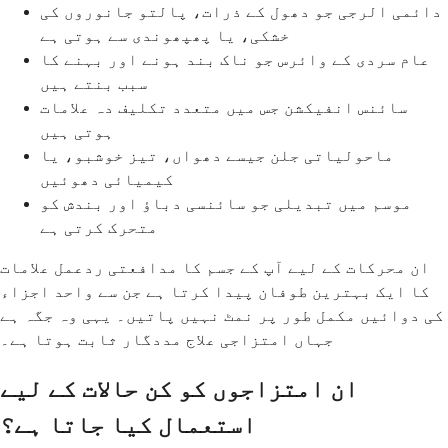
دائمی الرجی جو دھول کے ذرات، پالتو جانوروں کی
خشکی، یا پھپھوندی سے ہوتی ہے
عام سردی کے وائرس جو ناک بند ہونے اور بہنے کا
سبب بنتے ہیں
سائنس انفیکشن جس میں متعدد تکلیف دہ علامات
ہوتی ہیں
ماحولیاتی جلن جیسے دھواں، تیز خوشبو، یا
کیمیائی دھوئیں
موسم میں تبدیلی جو سائنسی دباؤ اور بندش کو
متحرک کرتی ہے
ان محرکات کے لیے آپ کے جسم کا مدافعتی ردعمل علامات
کا ایک بہترین طوفان پیدا کرتا ہے جن سے واحد اجزاء
کی دوائیں مکمل طور پر نمٹ نہیں پاتیں۔ یہی وہ جگہ ہے
جہاں امتزاجی علاج مددگار ثابت ہوتا ہے۔
ان امتزاجوں کو کن حالات کے لیے
استعمال کیا جاتا ہے؟