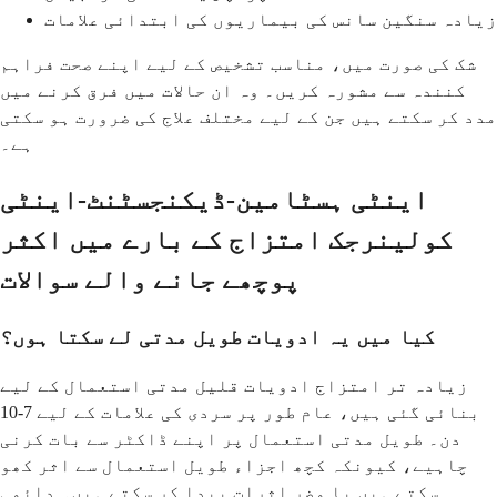
زیادہ سنگین سانس کی بیماریوں کی ابتدائی علامات
شک کی صورت میں، مناسب تشخیص کے لیے اپنے صحت فراہم
کنندہ سے مشورہ کریں۔ وہ ان حالات میں فرق کرنے میں
مدد کر سکتے ہیں جن کے لیے مختلف علاج کی ضرورت ہو سکتی
ہے۔
اینٹی ہسٹامین-ڈیکنجسٹنٹ-اینٹی
کولینرجک امتزاج کے بارے میں اکثر
پوچھے جانے والے سوالات
کیا میں یہ ادویات طویل مدتی لے سکتا ہوں؟
زیادہ تر امتزاج ادویات قلیل مدتی استعمال کے لیے
بنائی گئی ہیں، عام طور پر سردی کی علامات کے لیے 7-10
دن۔ طویل مدتی استعمال پر اپنے ڈاکٹر سے بات کرنی
چاہیے، کیونکہ کچھ اجزاء طویل استعمال سے اثر کھو
سکتے ہیں یا مضر اثرات پیدا کر سکتے ہیں۔ دائمی