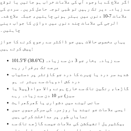
اگر علاج کے باوجود آپ کی علامات خراب ہو جائیں یا توقع
سے زیادہ دیر تک رہیں تو طبی توجہ حاصل کریں۔ سردی کی
علامات 7-10 دنوں میں بہتر ہونی چاہئیں، جبکہ علاج شدہ
الرجی کی علامات چند دنوں میں دواؤں کا جواب دینی
چاہئیں۔
یہاں مخصوص حالات ہیں جو ڈاکٹر سے رجوع کرنے کا جواز
پیش کرتے ہیں:
101.5°F (38.6°C) سے زیادہ بخار جو 3 دن سے زیادہ
عرصے تک برقرار رہے
شدید سر درد یا چہرے کا درد جو کاؤنٹر پر دستیاب
درد کش ادویات سے بہتر نہ ہو
گاڑھا، رنگین ناک سے خارج ہونے والا مواد (پیلا یا
سبز) جو 10 دن سے زیادہ رہے
سانس لینے میں دشواری یا گھرگھراہٹ
ایسی علامات جو نیند یا روزمرہ کی سرگرمیوں میں
نمایاں طور پر مداخلت کرتی ہیں
بیکٹیریل انفیکشن کی علامات جیسے گاڑھے ناک سے
خارج ہونے والے مواد کے ساتھ مسلسل بخار