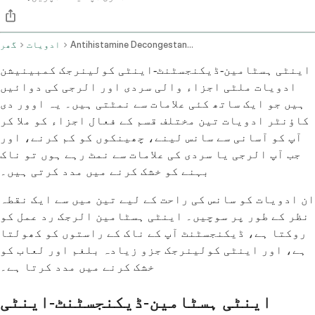
Antihistamine Decongestant And Anticholinergic Combination Oral Route
ادویات
گھر
اینٹی ہسٹامین-ڈیکنجسٹنٹ-اینٹی کولینرجک کمبینیشن
ادویات ملٹی اجزاء والی سردی اور الرجی کی دوائیں
ہیں جو ایک ساتھ کئی علامات سے نمٹتی ہیں۔ یہ اوور دی
کاؤنٹر ادویات تین مختلف قسم کے فعال اجزاء کو ملا کر
آپ کو آسانی سے سانس لینے، چھینکوں کو کم کرنے، اور
جب آپ الرجی یا سردی کی علامات سے نمٹ رہے ہوں تو ناک
بہنے کو خشک کرنے میں مدد کرتی ہیں۔
ان ادویات کو سانس کی راحت کے لیے تین میں سے ایک نقطہ
نظر کے طور پر سوچیں۔ اینٹی ہسٹامین الرجک رد عمل کو
روکتا ہے، ڈیکنجسٹنٹ آپ کے ناک کے راستوں کو کھولتا
ہے، اور اینٹی کولینرجک جزو زیادہ بلغم اور لعاب کو
خشک کرنے میں مدد کرتا ہے۔
اینٹی ہسٹامین-ڈیکنجسٹنٹ-اینٹی