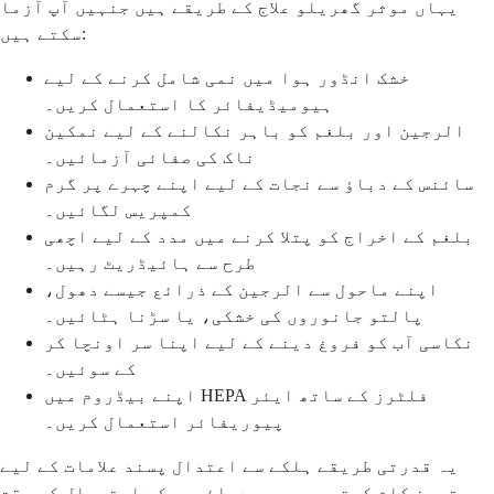
یہاں موثر گھریلو علاج کے طریقے ہیں جنہیں آپ آزما
سکتے ہیں:
خشک انڈور ہوا میں نمی شامل کرنے کے لیے
ہیومیڈیفائر کا استعمال کریں۔
الرجین اور بلغم کو باہر نکالنے کے لیے نمکین
ناک کی صفائی آزمائیں۔
سائنس کے دباؤ سے نجات کے لیے اپنے چہرے پر گرم
کمپریس لگائیں۔
بلغم کے اخراج کو پتلا کرنے میں مدد کے لیے اچھی
طرح سے ہائیڈریٹ رہیں۔
اپنے ماحول سے الرجین کے ذرائع جیسے دھول،
پالتو جانوروں کی خشکی، یا سڑنا ہٹائیں۔
نکاسی آب کو فروغ دینے کے لیے اپنا سر اونچا کر
کے سوئیں۔
اپنے بیڈروم میں HEPA فلٹرز کے ساتھ ایئر
پیوریفائر استعمال کریں۔
یہ قدرتی طریقے ہلکے سے اعتدال پسند علامات کے لیے
بہترین کام کرتے ہیں۔ وہ دوائیوں کے استعمال کے وقت