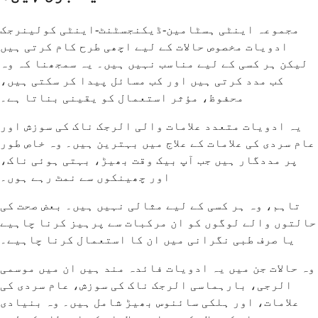
مجموعہ اینٹی ہسٹامین-ڈیکنجسٹنٹ-اینٹی کولینرجک
ادویات مخصوص حالات کے لیے اچھی طرح کام کرتی ہیں
لیکن ہر کسی کے لیے مناسب نہیں ہیں۔ یہ سمجھنا کہ وہ
کب مدد کرتی ہیں اور کب مسائل پیدا کر سکتی ہیں،
محفوظ، مؤثر استعمال کو یقینی بناتا ہے۔
یہ ادویات متعدد علامات والی الرجک ناک کی سوزش اور
عام سردی کی علامات کے علاج میں بہترین ہیں۔ وہ خاص طور
پر مددگار ہیں جب آپ بیک وقت بھیڑ، بہتی ہوئی ناک،
اور چھینکوں سے نمٹ رہے ہوں۔
تاہم، وہ ہر کسی کے لیے مثالی نہیں ہیں۔ بعض صحت کی
حالتوں والے لوگوں کو ان مرکبات سے پرہیز کرنا چاہیے
یا صرف طبی نگرانی میں ان کا استعمال کرنا چاہیے۔
وہ حالات جن میں یہ ادویات فائدہ مند ہیں ان میں موسمی
الرجی، بارہماسی الرجک ناک کی سوزش، عام سردی کی
علامات، اور ہلکی سائنوس بھیڑ شامل ہیں۔ وہ بنیادی