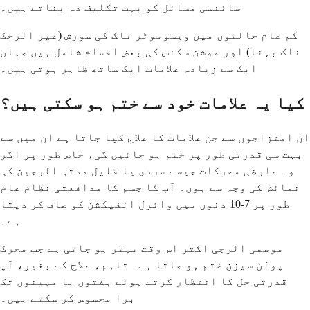
سائنسی مسائل کو بہت تکلیف دہ بناتے ہیں۔
کم عام حالتوں میں ویسوموٹر ناک کی سوزش (غیر الرجک
ناک بہنا) اور موشن سکنس کی بعض اقسام شامل ہیں جہاں
ایک سے زیادہ علامات ایک ساتھ ظاہر ہوتی ہیں۔
کیا یہ علامات خود سے ختم ہو سکتی ہیں؟
ان امتزاجوں سے جن علامات کا علاج کیا جاتا ہے ان میں سے
بہت سی قدرتی طور پر ختم ہو جائیں گی، خاص طور پر اگر
وہ عارضی محرکات جیسے سردی یا قلیل مدتی الرجین کی
نمائش کی وجہ سے ہوں۔ آپ کا جسم کا مدافعتی نظام عام
طور پر 7-10 دنوں میں وائرل انفیکشن کو صاف کر دیتا
ہے۔
موسمی الرجی اکثر اس وقت بہتر ہو جاتی ہے جب محرک
پولن سیزن ختم ہو جاتا ہے۔ تاہم، علاج کے بغیر، آپ
قدرتی حل کا انتظار کرتے ہوئے ہفتوں یا مہینوں تک
برا محسوس کر سکتے ہیں۔