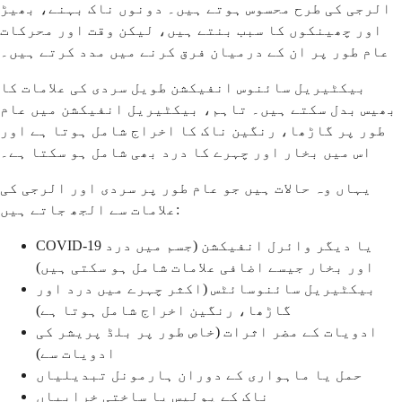
الرجی کی طرح محسوس ہوتے ہیں۔ دونوں ناک بہنے، بھیڑ
اور چھینکوں کا سبب بنتے ہیں، لیکن وقت اور محرکات
عام طور پر ان کے درمیان فرق کرنے میں مدد کرتے ہیں۔
بیکٹیریل سائنوس انفیکشن طویل سردی کی علامات کا
بھیس بدل سکتے ہیں۔ تاہم، بیکٹیریل انفیکشن میں عام
طور پر گاڑھا، رنگین ناک کا اخراج شامل ہوتا ہے اور
اس میں بخار اور چہرے کا درد بھی شامل ہو سکتا ہے۔
یہاں وہ حالات ہیں جو عام طور پر سردی اور الرجی کی
علامات سے الجھ جاتے ہیں:
COVID-19 یا دیگر وائرل انفیکشن (جسم میں درد
اور بخار جیسے اضافی علامات شامل ہو سکتی ہیں)
بیکٹیریل سائنوسائٹس (اکثر چہرے میں درد اور
گاڑھا، رنگین اخراج شامل ہوتا ہے)
ادویات کے مضر اثرات (خاص طور پر بلڈ پریشر کی
ادویات سے)
حمل یا ماہواری کے دوران ہارمونل تبدیلیاں
ناک کے پولپس یا ساختی خرابیاں