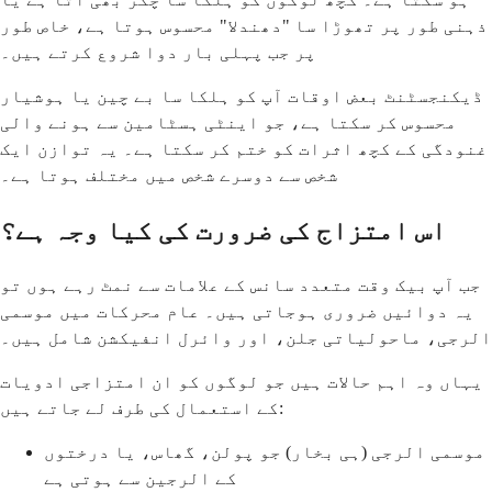
ذہنی طور پر تھوڑا سا "دھندلا" محسوس ہوتا ہے، خاص طور
پر جب پہلی بار دوا شروع کرتے ہیں۔
ڈیکنجسٹنٹ بعض اوقات آپ کو ہلکا سا بے چین یا ہوشیار
محسوس کر سکتا ہے، جو اینٹی ہسٹامین سے ہونے والی
غنودگی کے کچھ اثرات کو ختم کر سکتا ہے۔ یہ توازن ایک
شخص سے دوسرے شخص میں مختلف ہوتا ہے۔
اس امتزاج کی ضرورت کی کیا وجہ ہے؟
جب آپ بیک وقت متعدد سانس کے علامات سے نمٹ رہے ہوں تو
یہ دوائیں ضروری ہوجاتی ہیں۔ عام محرکات میں موسمی
الرجی، ماحولیاتی جلن، اور وائرل انفیکشن شامل ہیں۔
یہاں وہ اہم حالات ہیں جو لوگوں کو ان امتزاجی ادویات
کے استعمال کی طرف لے جاتے ہیں:
موسمی الرجی (ہی بخار) جو پولن، گھاس، یا درختوں
کے الرجین سے ہوتی ہے