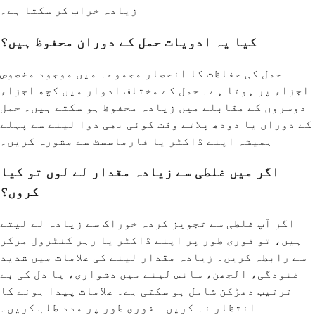
زیادہ خراب کر سکتا ہے۔
کیا یہ ادویات حمل کے دوران محفوظ ہیں؟
حمل کی حفاظت کا انحصار مجموعہ میں موجود مخصوص
اجزاء پر ہوتا ہے۔ حمل کے مختلف ادوار میں کچھ اجزاء
دوسروں کے مقابلے میں زیادہ محفوظ ہو سکتے ہیں۔ حمل
کے دوران یا دودھ پلاتے وقت کوئی بھی دوا لینے سے پہلے
ہمیشہ اپنے ڈاکٹر یا فارماسسٹ سے مشورہ کریں۔
اگر میں غلطی سے زیادہ مقدار لے لوں تو کیا
کروں؟
اگر آپ غلطی سے تجویز کردہ خوراک سے زیادہ لے لیتے
ہیں، تو فوری طور پر اپنے ڈاکٹر یا زہر کنٹرول مرکز
سے رابطہ کریں۔ زیادہ مقدار لینے کی علامات میں شدید
غنودگی، الجھن، سانس لینے میں دشواری، یا دل کی بے
ترتیب دھڑکن شامل ہو سکتی ہے۔ علامات پیدا ہونے کا
انتظار نہ کریں – فوری طور پر مدد طلب کریں۔