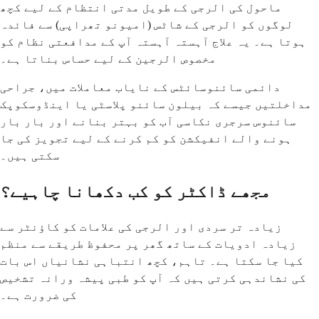
ماحول کی الرجی کے طویل مدتی انتظام کے لیے کچھ
لوگوں کو الرجی کے شاٹس (امیونو تھراپی) سے فائدہ
ہوتا ہے۔ یہ علاج آہستہ آہستہ آپ کے مدافعتی نظام کو
مخصوص الرجین کے لیے حساس بناتا ہے۔
دائمی سائنوسائٹس کے نایاب معاملات میں، جراحی
مداخلتیں جیسے کہ بیلون سائنو پلاسٹی یا اینڈوسکوپک
سائنوس سرجری نکاسی آب کو بہتر بنانے اور بار بار
ہونے والے انفیکشن کو کم کرنے کے لیے تجویز کی جا
سکتی ہیں۔
مجھے ڈاکٹر کو کب دکھانا چاہیے؟
زیادہ تر سردی اور الرجی کی علامات کو کاؤنٹر سے
زیادہ ادویات کے ساتھ گھر پر محفوظ طریقے سے منظم
کیا جا سکتا ہے۔ تاہم، کچھ انتباہی نشانیاں اس بات
کی نشاندہی کرتی ہیں کہ آپ کو طبی پیشہ ورانہ تشخیص
کی ضرورت ہے۔