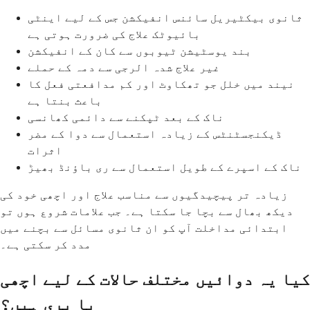
ثانوی بیکٹیریل سائنس انفیکشن جس کے لیے اینٹی
بائیوٹک علاج کی ضرورت ہوتی ہے
بند یوسٹیشن ٹیوبوں سے کان کے انفیکشن
غیر علاج شدہ الرجی سے دمہ کے حملے
نیند میں خلل جو تھکاوٹ اور کم مدافعتی فعل کا
باعث بنتا ہے
ناک کے بعد ٹپکنے سے دائمی کھانسی
ڈیکنجسٹنٹس کے زیادہ استعمال سے دوا کے مضر
اثرات
ناک کے اسپرے کے طویل استعمال سے ری باؤنڈ بھیڑ
زیادہ تر پیچیدگیوں سے مناسب علاج اور اچھی خود کی
دیکھ بھال سے بچا جا سکتا ہے۔ جب علامات شروع ہوں تو
ابتدائی مداخلت آپ کو ان ثانوی مسائل سے بچنے میں
مدد کر سکتی ہے۔
کیا یہ دوائیں مختلف حالات کے لیے اچھی
یا بری ہیں؟