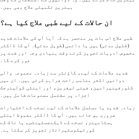
بہترین تکمیلی علاج بھی ہیں۔
ان حالات کے لیے طبی علاج کیا ہے؟
طبی علاج اس بات پر منحصر ہے کہ آیا آپ کی علامات شدید
(قلیل مدتی) ہیں یا دائمی (طویل مدتی)۔ آپ کا ڈاکٹر
مخصوص ادویات تجویز کرتے وقت بنیادی وجہ اور شدت پر
غور کرے گا۔
شدید علامات کے لیے، کاؤنٹر سے زیادہ مجموعہ والی
دوائیں اکثر مناسب راحت فراہم کرتی ہیں۔ ان میں
کلورفینیرامین، فینی لیفرین، اور اینٹی کولینرجک
اجزاء پر مشتمل مصنوعات شامل ہیں۔
زیادہ شدید یا مسلسل علامات کے لیے نسخے کے اختیارات
ضروری ہو جاتے ہیں۔ آپ کا ڈاکٹر مضبوط اینٹی
ہسٹامینز، نسخے کے ڈیکنجسٹینٹس، یا ناک کے
کورٹیکوسٹیرائڈز تجویز کر سکتا ہے۔