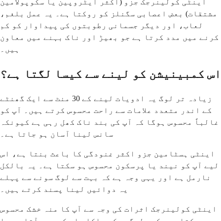
اینٹی کولینرجک جزو (اکثر ایٹروپین یا سکوپولامین
مشتقات) بعض اعصابی سگنلز کو روکتا ہے۔ یہ عمل بلغم،
لعاب، اور دیگر جسمانی رطوبتوں کی پیداوار کو کم
کرنے میں مدد کرتا ہے جو بھیڑ اور ناک بہنے میں معاون
ہیں۔
اس کمبینیشن کو لینے سے کیسا لگتا ہے؟
زیادہ تر لوگ یہ ادویات لینے کے 30 منٹ سے ایک گھنٹے
کے اندر متعدد علامات سے راحت محسوس کرتے ہیں۔ آپ کو
غالباً محسوس ہوگا کہ آپ کی بند ناک کھل رہی ہے کیونکہ
سانس لینا آسان ہو جاتا ہے۔
اینٹی ہسٹامین جزو اکثر غنودگی کا باعث بنتا ہے، اس
لیے آپ کو نیند یا پرسکون محسوس ہو سکتا ہے۔ یہ بالکل
نارمل ہے اور یہی وجہ ہے کہ بہت سے لوگ سونے سے پہلے
یہ دوائیں لینا پسند کرتے ہیں۔
اینٹی کولینرجک اثرات کی وجہ سے آپ کا منہ خشک محسوس
ہو سکتا ہے۔ کچھ لوگوں کو ہلکا سا چکر بھی آتا ہے یا