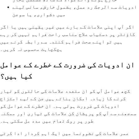
ادویات سے الرجک رد عمل، بشمول خارش، سانس لینے
میں دشواری، یا سوجن
اگر آپ اپنی علامات کے بارے میں غیر یقینی ہیں یا اگر
کاؤنٹر پر دستیاب علاج مناسب راحت فراہم نہیں کر رہے
ہیں تو اپنے صحت فراہم کنندہ سے رابطہ کرنے میں
ہچکچاہٹ محسوس نہ کریں۔
ان ادویات کی ضرورت کے خطرے کے عوامل
کیا ہیں؟
کچھ عوامل آپ کو ان متعدد علامات کی حالتوں کو تیار
کرنے کا زیادہ امکان بناتے ہیں جن کے لیے امتزاج
ادویات کی ضرورت ہوتی ہے۔ ان خطرے کے عوامل کو
سمجھنے سے آپ کو پریشان کن علامات کی تیاری اور ممکنہ
طور پر روک تھام میں مدد مل سکتی ہے۔
عمر علامات کی نشوونما میں ایک اہم کردار ادا کرتی