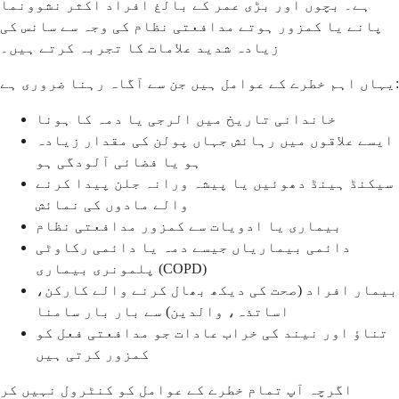
ہے۔ بچوں اور بڑی عمر کے بالغ افراد اکثر نشوونما
پانے یا کمزور ہوتے مدافعتی نظام کی وجہ سے سانس کی
زیادہ شدید علامات کا تجربہ کرتے ہیں۔
یہاں اہم خطرے کے عوامل ہیں جن سے آگاہ رہنا ضروری ہے:
خاندانی تاریخ میں الرجی یا دمہ کا ہونا
ایسے علاقوں میں رہائش جہاں پولن کی مقدار زیادہ
ہو یا فضائی آلودگی ہو
سیکنڈ ہینڈ دھوئیں یا پیشہ ورانہ جلن پیدا کرنے
والے مادوں کی نمائش
بیماری یا ادویات سے کمزور مدافعتی نظام
دائمی بیماریاں جیسے دمہ یا دائمی رکاوٹی
پلمونری بیماری (COPD)
بیمار افراد (صحت کی دیکھ بھال کرنے والے کارکن،
اساتذہ، والدین) سے بار بار سامنا
تناؤ اور نیند کی خراب عادات جو مدافعتی فعل کو
کمزور کرتی ہیں
اگرچہ آپ تمام خطرے کے عوامل کو کنٹرول نہیں کر