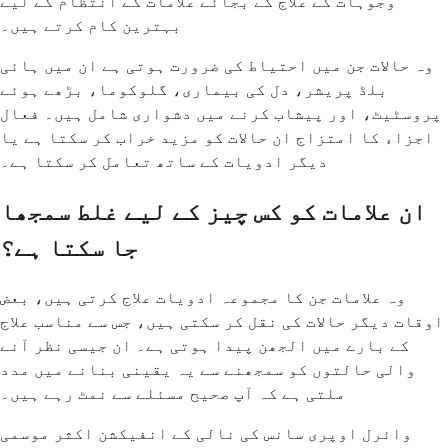
وجوہات کے علاج کے بجائے علامات کے انتظام کے لیے
بہترین کام کرتے ہیں۔
وہ حالات جن میں احتیاط کی ضرورت ہوتی ہے ان میں ہائی
بلڈ پریشر، دل کی بیماری، گلوکوما، بڑھے ہوئے
پروسٹیٹ، اور پیشاب کرنے میں دشواری شامل ہیں۔ فعال
اجزاء کا امتزاج ان حالات کو مزید خراب کر سکتا ہے یا
دیگر ادویات کے ساتھ تعامل کر سکتا ہے۔
ان علامات کو کس چیز کے لیے غلط سمجھا
جا سکتا ہے؟
وہ علامات جن کا مجموعہ ادویات علاج کرتی ہیں، بعض
اوقات دیگر حالات کی نقل کر سکتی ہیں، جس سے مناسب علاج
کے بارے میں الجھن پیدا ہوتی ہے۔ ان جیسی نظر آنے
والی حالتوں کو سمجھنے سے یہ یقینی بنانے میں مدد
ملتی ہے کہ آپ صحیح مسئلے سے نمٹ رہے ہیں۔
وائرل اوپری سانس کی نالی کے انفیکشن اکثر موسمی