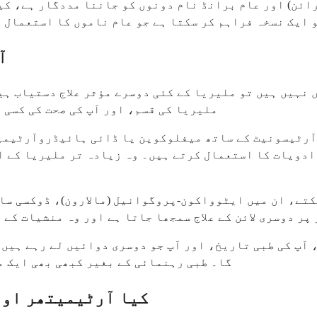
ئن) اور عام برانڈ نام دونوں کو جاننا مددگار ہے، کیو
 ایک نسخہ فراہم کر سکتا ہے جو عام ناموں کا استعمال 
آ
نہیں ہیں تو ملیریا کے کئی دوسرے مؤثر علاج دستیاب ہی
ملیریا کی قسم، اور آپ کی صحت کی کسی 
آرٹیسونیٹ کے ساتھ میفلوکوین یا ڈائی ہائیڈروآرٹیمی
دویات کا استعمال کرتے ہیں۔ وہ زیادہ تر ملیریا کے ان
سکتے، ان میں ایٹوواکون-پروگوانیل (مالارون)، ڈوکسی سا
پر دوسری لائن کے علاج سمجھا جاتا ہے اور وہ منشیات کے 
آپ کی طبی تاریخ، اور آپ جو دوسری دوائیں لے رہے ہیں 
گا۔ طبی رہنمائی کے بغیر کبھی بھی ایک م
کیا آرٹیمیتھر اور