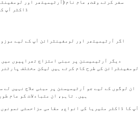
سفر کرتے وقت، عام نام (آرٹیمیتھر اور لومفینٹرا
ڈاکٹر آپ کو
اگر آرٹیمیتھر اور لومفینٹرائن آپ کے لیے موزوں 
دیگر آرٹیمیسنن پر مبنی امتزاج تھراپیوں میں 
لومفینٹرائن کی طرح کام کرتے ہیں لیکن مختلف پارٹنر ا
ان لوگوں کے لیے جو آرٹیمیسنن پر مبنی علاج نہیں لے 
ہیں۔ تاہم، ان متبادلات کو عام طور 
آپ کا ڈاکٹر ملیریا کی انواع، مقامی مزاحمتی نمونوں، 