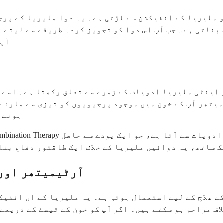
ملیریا کے انفیکشن سے لڑتی ہے۔ یہ دوا ملیریا کے پرجی
 بناتی ہے۔ جب آپ اس دوا کو تجویز کردہ طریقے سے لیتے ہ
آپ 
اینٹی ملیریا ادویات کے زمرے سے تعلق رکھتا ہے۔ اسے ا
میتھر آپ کے خون میں موجود پرجیویوں کو تیزی سے مارنے
ہونے س
ک ساتھ، یہ دوائیں ملیریا کے خلاف ایک طاقتور دفاع بنا
آرٹیمیتھر اور 
لاف مزاحم ہو سکتے ہیں۔ اگر آپ کو خون کے ٹیسٹ کے ذریعے