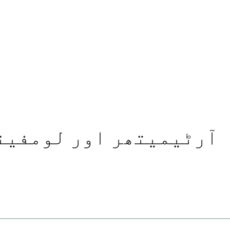
آرٹیمیتھر اور لومفینٹ