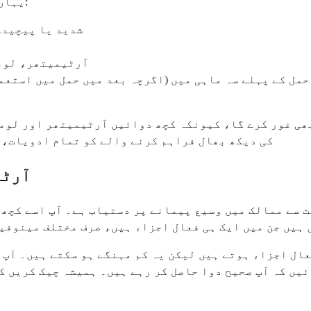
یہاں دیگر حالات ہیں جہاں یہ دوا صحیح انتخاب نہیں ہو سکتی:
شدید یا پیچیدہ
آرٹیمیتھر، لومف
حمل کے پہلے سہ ماہی میں (اگرچہ بعد میں حمل میں استعم
 بھی غور کرے گا، کیونکہ کچھ دوائیں آرٹیمیتھر اور لو
کی دیکھ بھال فراہم کرنے والے کو تمام ادویات، 
آرٹی
ت سے ممالک میں وسیع پیمانے پر دستیاب ہے۔ آپ اسے کچھ 
 ہیں جن میں ایک ہی فعال اجزاء ہیں، صرف مختلف مینوفی
ال اجزاء ہوتے ہیں لیکن یہ کم مہنگے ہو سکتے ہیں۔ آپ ک
ئیں کہ آپ صحیح دوا حاصل کر رہے ہیں۔ ہمیشہ چیک کریں 