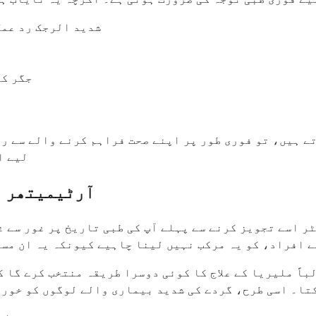
شدید الرجک رد عمل
جگر کے
ے ہیں، تو فوری طور پر اپنے صحت فراہم کرنے والے سے ر
لیے ا
آرٹیمیتھر ا
ٹر اسے تجویز کرنے سے پہلے آپ کی طبی تاریخ پر غور سے 
QT کے طویل ہونے والے افراد، کو یہ مرکب نہیں لینا چاہیے کیونکہ یہ
باً ملیریا کے علاج کا کوئی دوسرا طریقہ منتخب کرے گا 
تا۔ اسی طرح، گردے کی شدید بیماری والے لوگوں کو خورا