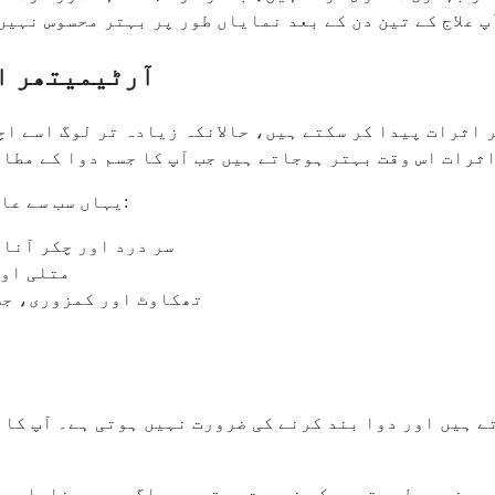
پ علاج کے تین دن کے بعد نمایاں طور پر بہتر محسوس نہی
آرٹیمیتھر ا
اثرات پیدا کر سکتے ہیں، حالانکہ زیادہ تر لوگ اسے اچ
اثرات اس وقت بہتر ہوجاتے ہیں جب آپ کا جسم دوا کے مطا
یہاں سب سے عام مضر اثرات ہیں جو آپ علاج کے دوران تجربہ کر سکتے ہیں:
سر درد اور چکر آنا،
متلی اور
تھکاوٹ اور کمزوری، جسے
ے ہیں اور دوا بند کرنے کی ضرورت نہیں ہوتی ہے۔ آپ کا 