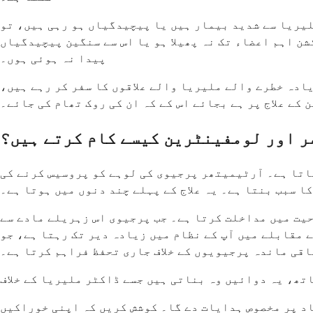
لیریا سے شدید بیمار ہیں یا پیچیدگیاں ہو رہی ہیں، تو
شن اہم اعضاء تک نہ پھیلا ہو یا اس سے سنگین پیچیدگیاں
پیدا نہ ہوئی ہوں۔
ادہ خطرے والے ملیریا والے علاقوں کا سفر کر رہے ہیں،
کے علاج پر ہے بجائے اس کے کہ ان کی روک تھام کی جائے۔
 اور لومفینٹرین کیسے کام کرتے ہیں؟
ناتا ہے۔ آرٹیمیتھر پرجیوی کی لوہے کو پروسیس کرنے کی
ا سبب بنتا ہے۔ یہ علاج کے پہلے چند دنوں میں ہوتا ہے۔
حیت میں مداخلت کرتا ہے۔ جب پرجیوی اس زہریلے مادے سے
 مقابلے میں آپ کے نظام میں زیادہ دیر تک رہتا ہے، جو
اقی ماندہ پرجیویوں کے خلاف جاری تحفظ فراہم کرتا ہے۔
تھ، یہ دوائیں وہ بناتی ہیں جسے ڈاکٹر ملیریا کے خلاف
یاد پر مخصوص ہدایات دے گا۔ کوشش کریں کہ اپنی خوراکیں