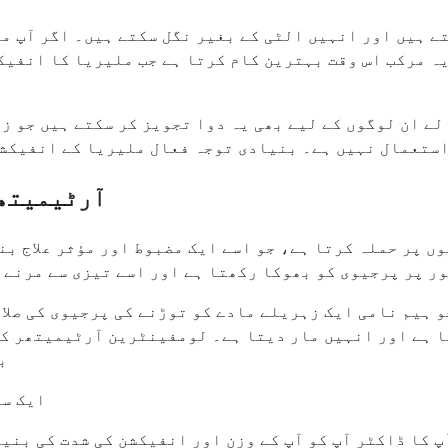
تے ہیں اور انہیں الٹی کے بغیر نگل سکتے ہیں۔ اگر آپ م
 یہ مرکب اس وقت بہترین کام کرتا ہے جب ملیریا کا انفیک
ے ان لوگوں کے لیے بھی یہ دوا تجویز کر سکتے ہیں جو زی
 استعمال نہیں ہے۔ بنیادی توجہ فعال ملیریا کے انفیکشن 
آرٹیمیتھر
ں پر حملہ کرتا ہے، جو اسے ایک مضبوط اور مؤثر علاج ب
ر پر پرجیوی کو بھوکا رکھتا ہے اور اسے تیزی سے مرنے ک
 ہیم نامی ایک زہریلے مادے کو توڑنے کی پرجیوی کی صلا
ا ہے اور انہیں مار دیتا ہے۔ لومفینٹرین آرٹیمیتھر کے
ب
ایک سا
آپ کا ڈاکٹر آپ کو آپ کے وزن اور انفیکشن کی شدت کی بن