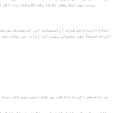
ہونے میں ایک ہفتہ تک کا وقت لگ سکتا ہے۔ اگر آ
تمام ادویات کی طرح، آرٹیمیتھر اور لومفینٹرین مضر 
اثرات نسبتاً غیر معمولی ہیں، اور زیادہ تر ہلکے مضر 
یہ عام مضر اثرات عام طور پر چند دنوں میں ختم ہوجات
تاہم، کچھ کم عام لیکن زیادہ سنگین مضر اثرات کے لیے فوری طبی توجہ کی ضرورت ہوتی ہے۔ اگرچہ یہ نایاب ہیں، لیکن یہ جاننا ضروری ہے کہ کس چیز پر نظر رکھنی ہے: