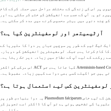
وی پر اس کی زندگی کے مختلف مراحل میں حملہ کرکے کام
یں، تو یہ آپ کے جسم سے انفیکشن کو ختم کر سکتی ہے اور
کو چند دنوں میں بہتر محسوس کرنے میں مدد کر سکتی ہے۔
آرٹیمیتھر اور لومفینٹرین کیا ہے؟
یک ٹیگ ٹیم کے طور پر سوچیں جہاں ہر دوا کا ملیریا کے
 کا کام کرتا ہے، جبکہ لومفینٹرین انفیکشن کو دوبارہ
ے روکنے کے لیے آپ کے نظام میں زیادہ دیر تک رہتا ہے۔
اس مرکب کو اکثر ACT کہا جاتا ہے، جو Artemisinin-based Combination Therapy کا مخفف ہے۔ آرٹیمیتھر کا حصہ آرٹیمیسنن خاندان کی ادویات سے آتا ہے، جو ایک پودے سے حاصل
تی ہیں جو اکیلے کسی بھی دوا سے کہیں زیادہ مضبوط ہے۔
لومفینٹرین کس لیے استعمال ہوتا ہے؟
یہ دوا بنیادی طور پر Plasmodium falciparum نامی پرجیوی کی وجہ سے ہونے والے غیر پیچیدہ ملیریا کے علاج کے لیے استعمال ہوتی ہے۔ یہ ملیریا کے ان انفیکشن کے لیے خاص
 ملیریا کی تشخیص ہوئی ہے تو آپ کا ڈاکٹر اسے تجویز کر
سکتا ہے۔