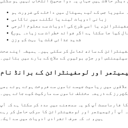
 ملیریا جس کے لیے ہسپتال میں داخلے کی ضرورت ہو
زبانی ادویات لینے یا نگلنے میں ناکامی
ینٹرائن، یا اسی طرح کی ادویات سے معلوم الرجی
ال کیا جا سکتا ہے اگر فوائد خطرات سے زیادہ ہوں)
شدید غذائی قلت یا بہت کم وزن
مفینٹرائن کے ساتھ تعامل کر سکتی ہیں۔ ہمیشہ اپنے صحت
سپلیمنٹس اور جڑی بوٹیوں کے علاج کے بارے میں بتائیں۔
میتھر اور لومفینٹرائن کے برانڈ نام
علاقوں میں ریامیٹ جیسے ناموں سے فروخت ہوتے ہوئے بھی
کچررز کے ذریعہ مختلف ناموں سے مارکیٹ کیے جاتے ہیں۔
ا فارماسسٹ آپ کو یہ سمجھنے میں مدد کر سکتا ہے کہ آپ
کہ آپ آرٹیمیتھر اور لومفینٹرائن کا مرکب حاصل کر رہے
ہیں، نہ کہ صرف انفرادی ادویات میں سے ایک۔