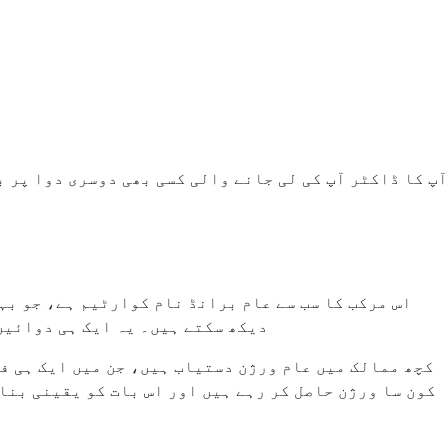
آپ کا ڈاکٹر آپ کی لی جانے والی کسی بھی دوسری دوا پر
اس مرکب کا سب سے عام برانڈ نام کوارٹیم ہے، جو بہ
دیکھ سکتے ہیں۔ یہ ایک ہی دوائیں
کچھ ممالک میں عام ورژن دستیاب ہیں، جن میں ایک ہی فع
کون سا ورژن حاصل کر رہے ہیں اور اس بات کو یقینی بنا