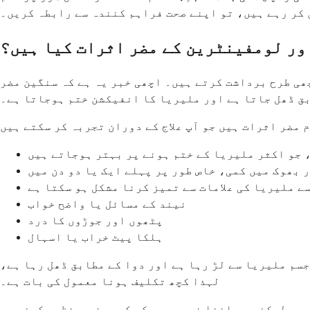
ں کر رہے ہیں، تو اپنے صحت فراہم کنندہ سے رابطہ کریں۔
ور لومفینٹرین کے مضر اثرات کیا ہیں؟
ھی طرح برداشت کرتے ہیں۔ اچھی خبر یہ ہے کہ سنگین مضر
بق ڈھل جاتا ہے اور ملیریا کا انفیکشن ختم ہوجاتا ہے۔
 جو اکثر ملیریا کے ختم ہونے پر بہتر ہوجاتے ہیں
 بھوک میں کمی، خاص طور پر پہلے ایک یا دو دن میں
 ملیریا کی علامات سے تمیز کرنا مشکل ہو سکتا ہے
نیند کے مسائل یا واضح خواب
پٹھوں اور جوڑوں کا درد
ہلکا پیٹ خراب یا اسہال
جسم ملیریا سے لڑ رہا ہے اور دوا کے مطابق ڈھل رہا ہے،
لہذا کچھ تکلیف ہونا معمول کی بات ہے۔