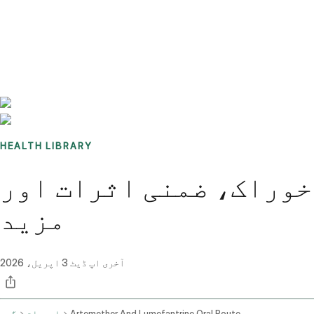
Benchmarks
Stories
FAQ
Sign up / Log in
HEALTH LIBRARY
خوراک، ضمنی اثرات اور
مزید
آخری اپ ڈیٹ
3 اپریل، 2026
Artemether And Lumefantrine Oral Route
ادویات
گھر