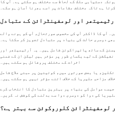
نکہ دستیابی ملک کے لحاظ سے مختلف ہو سکتی ہے۔ آپ کا
کرتا ہے تاکہ مختلف مقامات پر اسے بھرنا آسان ہو سکے۔
رٹیمیتھر اور لومفینٹرائن کے متبادل
ں۔ آپ کا ڈاکٹر آپ کی مخصوص صورتحال، آپ کو ہونے والے
بھی دوسری حالت کی بنیاد پر متبادل تجویز کر سکتا ہے۔
سنن کے ساتھ پائپراکوئن شامل ہیں۔ یہ آرٹیمیتھر اور
فیکشن کے لیے یکساں طور پر مؤثر ہیں لیکن ان کے ضمنی
اثرات کے مختلف پروفائل ہو سکتے ہیں۔
ئکلین، یا بعض صورتوں میں، کوئینین پر مبنی علاج شامل
خلاف مزاحم ملیریا کے خلاف اتنے مؤثر نہیں ہو سکتے ہیں۔
جیسے عوامل کی بنیاد پر بہترین متبادل کا انتخاب کرے
لیریا کی دوا کو دوسری دوا سے بدلنے کی کوشش نہ کریں۔
 لومفینٹرائن کلوروکوئن سے بہتر ہے؟