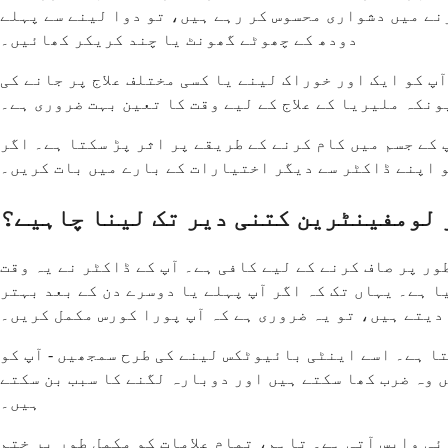
وجہ سے کھانا ہضم کرنے میں دشواری محسوس کر رہے ہیں، تو دوا لینے سے پہلے
دودھ کے چھوٹے گھونٹ یا چند کریکر کھائیں۔
پ کو ایک اور خوراک لینے یا کسی مختلف علاج پر جانے کی
ونکہ ملیریا کے علاج کے لیے وقت کا تعین بہت ضروری ہے۔
کے جسم میں کام کرنے کے طریقے پر اثر پڑ سکتا ہے۔ اگر
و اپنے ڈاکٹر سے دیگر اختیارات کے بارے میں بات کریں۔
 لومفینٹرین کتنی دیر تک لینا چاہیے؟
ور پر صاف کرنے کے لیے کافی ہے۔ آپ کے ڈاکٹر نے یہ وقت
ا ہے۔ یہاں تک کہ اگر آپ پہلے یا دوسرے دن کے بعد بہتر
دیتے ہیں، تو یہ ضروری ہے کہ آپ پورا کورس مکمل کریں۔
تا ہے۔ اسے اینٹی بائیوٹکس لینے کی طرح سمجھیں - آپ کو
ں وہ ضرب کھا سکتے ہیں اور دوبارہ لگنے کا سبب بن سکتے
ہیں۔
جاتا ہے اور توانائی واپس آتی ہے۔ تاہم، تمام علامات کو مکمل طور پر ختم