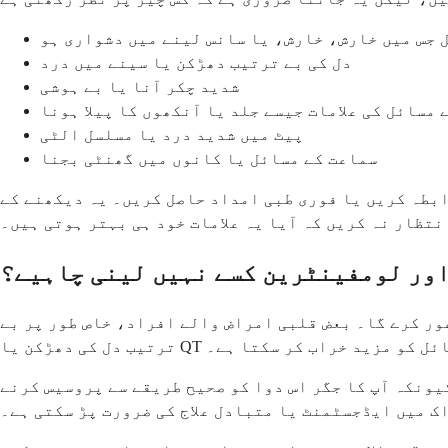
 جس میں خارش، خارش، یا سانس لینے میں دشواری ہو
دل کی بے ترتیب دھڑکن یا سینے میں درد
شدید چکر آنا یا بے ہوشی
 مسائل کی علامات جیسے جلد یا آنکھوں کا پیلا ہونا
پیٹ میں شدید درد یا مسلسل الٹی
سماعت کے مسائل یا کانوں میں گھنٹی بجنا
ابطہ کریں یا فوری طبی امداد حاصل کریں۔ یہ دیکھنے کے
نتظار نہ کریں کہ آیا یہ علامات خود ہی بہتر ہوتی ہیں۔
ور لومفینٹرین کسے نہیں لینی چاہیے؟
غور کرے گا۔ بعض قلبی امراض والے افراد، خاص طور پر بے
 ان مسائل کو مزید خراب کر سکتا ہے۔
کیونکہ آپ کا جگر اس دوا کو صحیح طریقے سے پروسیس کرنے
ک میں ایڈجسٹمنٹ یا متبادل علاج کی ضرورت پڑ سکتی ہے۔