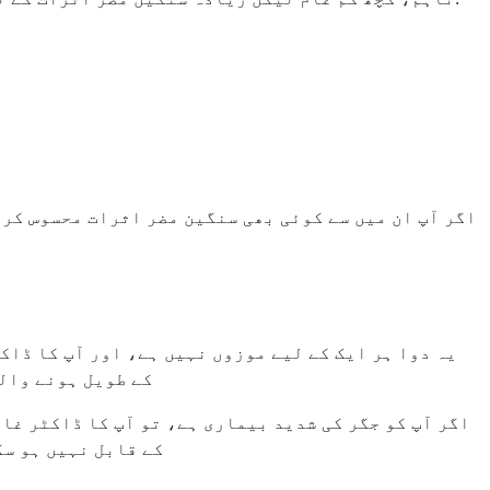
اگر آپ ان میں سے کوئی بھی سنگین مضر اثرات محسوس کرت
یہ دوا ہر ایک کے لیے موزوں نہیں ہے، اور آپ کا ڈاک
ترتیب دل کی دھڑکن یا 
اگر آپ کو جگر کی شدید بیماری ہے، تو آپ کا ڈاکٹر غال
کے قابل نہیں ہو سک