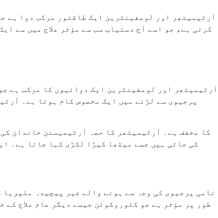
آرٹیمیتھر اور لومفینٹرین ایک طاقتور مرکب دوا ہے جو 
کرتی ہے، جو اسے آج دستیاب سب سے مؤثر علاج میں سے ایک
آرٹیمیتھر اور لومفینٹرین ایک دوائیوں کا مرکب ہے جو 
پرجیوی سے لڑنے میں ایک مخصوص کام ہوتا ہے۔ آرٹی
کی جاتی ہیں جسے میٹھا کیڑا لکڑی کہا جاتا ہے۔ ای
طور پر مؤثر ہے جو کلوروکوئن جیسے دیگر عام علاج کے خ