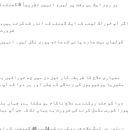
ہر روز ایک 
اگر آپ خوراک لینے کے ایک گھنٹے کے اندر قے کرتے ہیں، 
ضرورت 
گولیاں بہت سارے پانی کے ساتھ پوری نگل لیں۔ انہیں 
معیاری علاج کا طریقہ کار تین دن میں چھ خوراکیں ہے
ملیریا پرجیویوں کی زندگی کے چکر اور ہر دوا کے آپ ک
دوا کو جلد روکنے سے علاج ناکام ہو سکتا ہے، جہاں ملی
پورا کورس مکمل کرنے کی ضرورت ہے یہاں تک کہ جب آپ بہت
زیادہ تر لوگ علاج