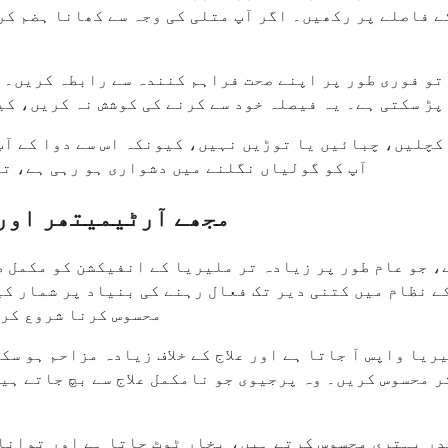
ہی وقت پر لیں، انہیں تقریباً 8 گھنٹے کے فاصلے پر رکھیں۔ اگر آپ متلی کی 
تو فوری طور پر اپنے صحت فراہم کنندہ سے رابطہ کریں۔ آ
پڑ سکتی ہے۔ یہ فیصلہ خود سے کرنے کی کوشش نہ کریں، کی
کچلیں، چبائیں یا توڑیں نہیں، کیونکہ اس سے دوا کے آپ 
آپ کو گولیاں نگلنے میں دشواری ہو رہی ہے، ت
مجھے آرٹیمیتھر اور
، جو عام طور پر زیادہ تر ملیریا کے انفیکشن کو مکمل ط
ے نظام میں کتنی دیر تک فعال رہنے کی بنیاد پر شمار کی
محسوس کرنا شروع کر 
ریا واپس آ جاتا ہے اور علاج کے خلاف زیادہ مزاحم ہو سک
ر محسوس کریں۔ وہ پرجیوی جو نامکمل علاج سے بچ جاتے ہی
 شروع کرنے کے 24 سے 48 گھنٹوں کے اندر بہتری محسوس کرتے ہیں، بخار ٹوٹ 