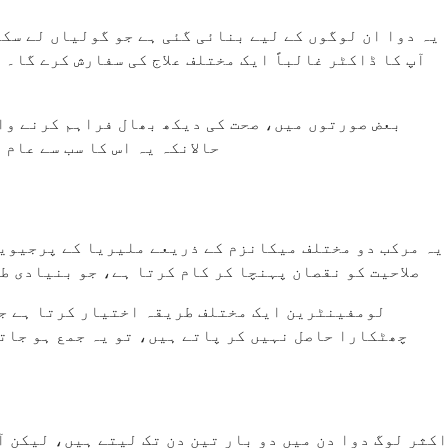
یہ دوا ان لوگوں کے لیے بنائی گئی ہے جو گولیاں لے سک
آپ کا ڈاکٹر غالباً ایک مختلف علاج کی سفارش کرے گا۔
بعض صورتوں میں، صحت کی دیکھ بھال فراہم کرنے وال
حالانکہ یہ اس کا سب سے عام
یہ مرکب دو مختلف میکانزم کے ذریعے ملیریا کے پرجیویو
صلاحیت کو نقصان پہنچا کر کام کرتا ہے، جو بنیادی طو
لومفینٹرین ایک مختلف طریقہ اختیار کرتا ہے جو
چھٹکارا حاصل نہیں کر پاتے ہیں، تو یہ جمع ہو جات
اکثر لوگ دوا دن میں دو بار تین دن تک لیتے ہیں، لیکن 