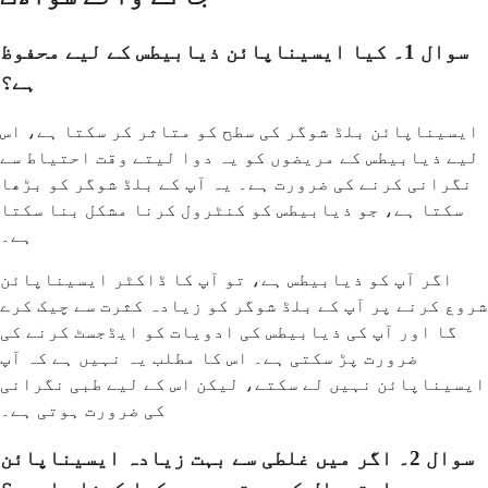
سوال 1۔ کیا ایسیناپائن ذیابیطس کے لیے محفوظ
ہے؟
ایسیناپائن بلڈ شوگر کی سطح کو متاثر کر سکتا ہے، اس
لیے ذیابیطس کے مریضوں کو یہ دوا لیتے وقت احتیاط سے
نگرانی کرنے کی ضرورت ہے۔ یہ آپ کے بلڈ شوگر کو بڑھا
سکتا ہے، جو ذیابیطس کو کنٹرول کرنا مشکل بنا سکتا
ہے۔
اگر آپ کو ذیابیطس ہے، تو آپ کا ڈاکٹر ایسیناپائن
شروع کرنے پر آپ کے بلڈ شوگر کو زیادہ کثرت سے چیک کرے
گا اور آپ کی ذیابیطس کی ادویات کو ایڈجسٹ کرنے کی
ضرورت پڑ سکتی ہے۔ اس کا مطلب یہ نہیں ہے کہ آپ
ایسیناپائن نہیں لے سکتے، لیکن اس کے لیے طبی نگرانی
کی ضرورت ہوتی ہے۔
سوال 2۔ اگر میں غلطی سے بہت زیادہ ایسیناپائن