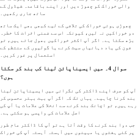
والی خوراک کو چھوڑ دیں اور اپنے باقاعدہ شیڈول کے
ساتھ جاری رکھیں۔
چھوڑی ہوئی خوراک کی تلافی کے لیے کبھی بھی ایک ساتھ
دو خوراکیں نہ لیں، کیونکہ اس سے ضمنی اثرات کا خطرہ
بڑھ سکتا ہے۔ اگر آپ اکثر خوراکیں بھول جاتے ہیں، تو
فون کی یاد دہانیاں سیٹ کرنے یا گولیوں کے منتظم کے
استعمال پر غور کریں۔
سوال 4۔ میں ایسیناپائن لینا کب بند کر سکتا
ہوں؟
آپ کو صرف اپنے ڈاکٹر کی نگرانی میں ایسیناپائن لینا
بند کرنا چاہیے۔ یہاں تک کہ اگر آپ بہت بہتر محسوس کر
رہے ہیں، تو اچانک بند کرنے سے انخلا کی علامات یا آپ کی
اصل علامات کی واپسی ہو سکتی ہے۔
جب دوا بند کرنے کا وقت آتا ہے تو آپ کا ڈاکٹر عام طور
پر کئی ہفتوں یا مہینوں میں آہستہ آہستہ آپ کی خوراک