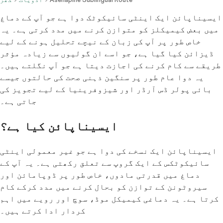
ایسیناپائن ایک اینٹی سائیکوٹک دوا ہے جو آپ کے دماغ
میں بعض کیمیکلز کو متوازن کرنے میں مدد کرتی ہے۔ یہ
خاص طور پر آپ کی زبان کے نیچے تحلیل ہونے کے لیے
ڈیزائن کیا گیا ہے، جو اسے ان گولیوں سے زیادہ مؤثر
طریقے سے کام کرنے کی اجازت دیتا ہے جو آپ نگلتے ہیں۔
یہ دوا عام طور پر سنگین ذہنی صحت کی حالتوں جیسے
بائی پولر ڈس آرڈر اور شیزوفرینیا کے لیے تجویز کی
جاتی ہے۔
ایسیناپائن کیا ہے؟
ایسیناپائن ایک نسخے کی دوا ہے جو غیر معمولی اینٹی
سائیکوٹکس کے ایک گروپ سے تعلق رکھتی ہے۔ یہ آپ کے
دماغ میں قدرتی مادوں، خاص طور پر ڈوپامائن اور
سیروٹونن کے توازن کو بحال کرنے میں مدد کرکے کام
کرتا ہے۔ یہ دماغی کیمیکل موڈ، سوچ اور رویے میں اہم
کردار ادا کرتے ہیں۔