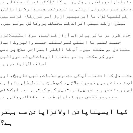
متبادل ادویات ہیں جن پر آپ کا ڈاکٹر غور کر سکتا ہے۔
دیگر غیر معمولی اینٹی سائیکوٹکس جیسے اولانزاپائن،
کوئٹیپائن، یا ایریپیپرازول اسی طرح کام کرتے ہیں
لیکن ان کے ضمنی اثرات کے مختلف پروفائل ہوتے ہیں۔
خاص طور پر بائی پولر ڈس آرڈر کے لیے، موڈ اسٹیبلائزر
جیسے لتیم یا اینٹی کنولسنٹس جیسے والپروک ایسڈ
متبادل ہو سکتے ہیں۔ آپ کا ڈاکٹر امتزاجی علاج پر بھی
غور کر سکتا ہے جو متعدد ادویات کی کم خوراکیں
استعمال کرتے ہیں۔
متبادل کا انتخاب آپ کی مخصوص علامات، طبی تاریخ، اور
آپ نے ماضی میں دوسرے علاج پر کس طرح ردعمل ظاہر کیا ہے
اس پر منحصر ہے۔ جو چیز بہترین کام کرتی ہے وہ ایک شخص
سے دوسرے شخص میں نمایاں طور پر مختلف ہوتی ہے۔
کیا ایسیناپائن اولانزاپائن سے بہتر
ہے؟