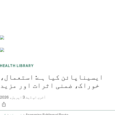
Benchmarks
Stories
FAQ
Sign up / Log in
HEALTH LIBRARY
ایسیناپائن کیا ہے: استعمال،
خوراک، ضمنی اثرات اور مزید
آخری اپ ڈیٹ
3 اپریل، 2026
Asenapine Sublingual Route
ادویات
گھر