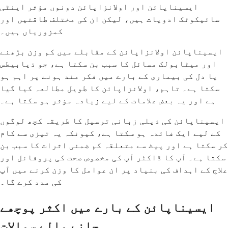
ایسیناپائن اور اولانزاپائن دونوں مؤثر اینٹی
سائیکوٹک ادویات ہیں، لیکن ان کی مختلف طاقتیں اور
کمزوریاں ہیں۔
ایسیناپائن اولانزاپائن کے مقابلے میں کم وزن بڑھنے
اور میٹابولک مسائل کا سبب بن سکتا ہے، جو ذیابیطس
یا دل کی بیماری کے بارے میں فکر مند ہونے پر اہم ہو
سکتا ہے۔ تاہم، اولانزاپائن کا طویل مطالعہ کیا گیا
ہے اور یہ بعض علامات کے لیے زیادہ مؤثر ہو سکتا ہے۔
ایسیناپائن کی ذیلی زبانی ترسیل کا طریقہ کچھ لوگوں
کے لیے ایک فائدہ ہو سکتا ہے، کیونکہ یہ تیزی سے کام
کر سکتا ہے اور پیٹ سے متعلقہ کم ضمنی اثرات کا سبب بن
سکتا ہے۔ آپ کا ڈاکٹر آپ کی مخصوص صحت کی پروفائل اور
علاج کے اہداف کی بنیاد پر ان عوامل کا وزن کرنے میں آپ
کی مدد کرے گا۔
ایسیناپائن کے بارے میں اکثر پوچھے
جانے والے سوالات