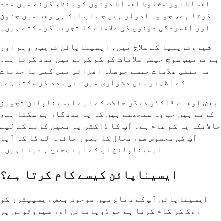
اقساط اور مخلوط اقساط دونوں کو منظم کرنے میں مدد
کرتا ہے، جو وہ ادوار ہیں جب آپ ایک ہی وقت میں جنون
اور افسردگی دونوں کی علامات کا تجربہ کر سکتے ہیں۔
شیزوفرینیا کے علاج میں، ایسیناپائن فریب، وہم اور
بے ترتیب سوچ جیسی علامات کو کم کرنے میں مدد کرتا ہے۔
یہ منفی علامات جیسے حوصلہ افزائی میں کمی یا جذبات
کے اظہار میں دشواری میں بھی مدد کر سکتا ہے۔
بعض اوقات ڈاکٹر دیگر حالات کے لیے ایسیناپائن تجویز
کرتے ہیں جب وہ سمجھتے ہیں کہ یہ مددگار ہو سکتا ہے،
حالانکہ یہ کم عام ہے۔ آپ کا ڈاکٹر یہ تعین کرنے کے لیے
آپ کی مخصوص صورتحال کا بغور جائزہ لے گا کہ آیا
ایسیناپائن آپ کے لیے صحیح ہے یا نہیں۔
ایسیناپائن کیسے کام کرتا ہے؟
ایسیناپائن آپ کے دماغ میں موجود بعض ریسیپٹرز کو
روک کر کام کرتا ہے جو ڈوپامائن اور سیروٹونن پر