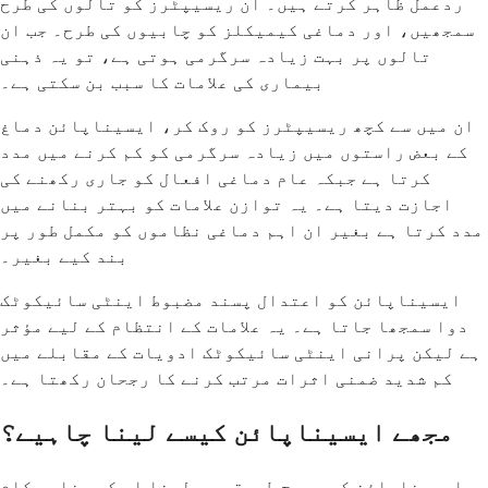
ردعمل ظاہر کرتے ہیں۔ ان ریسیپٹرز کو تالوں کی طرح
سمجھیں، اور دماغی کیمیکلز کو چابیوں کی طرح۔ جب ان
تالوں پر بہت زیادہ سرگرمی ہوتی ہے، تو یہ ذہنی
بیماری کی علامات کا سبب بن سکتی ہے۔
ان میں سے کچھ ریسیپٹرز کو روک کر، ایسیناپائن دماغ
کے بعض راستوں میں زیادہ سرگرمی کو کم کرنے میں مدد
کرتا ہے جبکہ عام دماغی افعال کو جاری رکھنے کی
اجازت دیتا ہے۔ یہ توازن علامات کو بہتر بنانے میں
مدد کرتا ہے بغیر ان اہم دماغی نظاموں کو مکمل طور پر
بند کیے بغیر۔
ایسیناپائن کو اعتدال پسند مضبوط اینٹی سائیکوٹک
دوا سمجھا جاتا ہے۔ یہ علامات کے انتظام کے لیے مؤثر
ہے لیکن پرانی اینٹی سائیکوٹک ادویات کے مقابلے میں
کم شدید ضمنی اثرات مرتب کرنے کا رجحان رکھتا ہے۔
مجھے ایسیناپائن کیسے لینا چاہیے؟
ایسیناپائن کو صحیح طریقے سے لینا اس کے مناسب کام