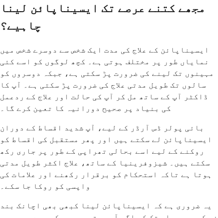
مجھے کتنے عرصے تک ایسیناپائن لینا
چاہیے؟
ایسیناپائن کے علاج کی مدت ایک شخص سے دوسرے شخص میں
نمایاں طور پر مختلف ہوتی ہے۔ کچھ لوگوں کو اسے کئی
مہینوں تک لینے کی ضرورت پڑ سکتی ہے، جبکہ دوسروں کو
سالوں تک طویل مدتی علاج کی ضرورت پڑ سکتی ہے۔ آپ کا
ڈاکٹر آپ کے ساتھ مل کر آپ کی حالت اور علاج کے ردعمل
کی بنیاد پر صحیح دورانیہ کا تعین کرے گا۔
بائی پولر ڈس آرڈر کے لیے، آپ شدید اقساط کے دوران
ایسیناپائن لے سکتے ہیں اور پھر مستقبل کی اقساط کو
روکنے کے لیے اسے بحالی تھراپی کے طور پر جاری رکھ
سکتے ہیں۔ شیزوفرینیا کے ساتھ، علاج اکثر طویل مدتی
ہوتا ہے تاکہ استحکام کو برقرار رکھنے اور علامات کی
واپسی کو روکا جا سکے۔
یہ ضروری ہے کہ ایسیناپائن لینا کبھی بھی اچانک بند
نہ کریں، یہاں تک کہ اگر آپ بہتر محسوس کر رہے ہیں۔ جب