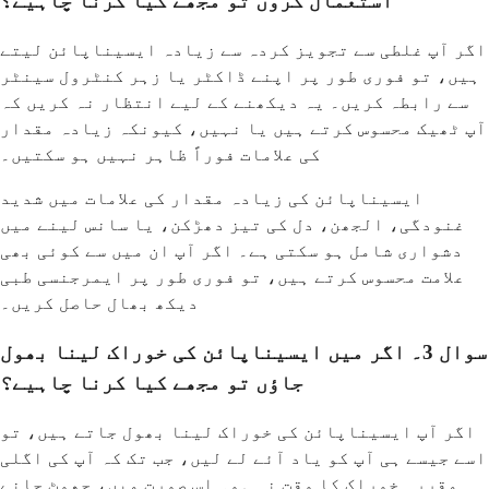
استعمال کروں تو مجھے کیا کرنا چاہیے؟
اگر آپ غلطی سے تجویز کردہ سے زیادہ ایسیناپائن لیتے
ہیں، تو فوری طور پر اپنے ڈاکٹر یا زہر کنٹرول سینٹر
سے رابطہ کریں۔ یہ دیکھنے کے لیے انتظار نہ کریں کہ
آپ ٹھیک محسوس کرتے ہیں یا نہیں، کیونکہ زیادہ مقدار
کی علامات فوراً ظاہر نہیں ہو سکتیں۔
ایسیناپائن کی زیادہ مقدار کی علامات میں شدید
غنودگی، الجھن، دل کی تیز دھڑکن، یا سانس لینے میں
دشواری شامل ہو سکتی ہے۔ اگر آپ ان میں سے کوئی بھی
علامت محسوس کرتے ہیں، تو فوری طور پر ایمرجنسی طبی
دیکھ بھال حاصل کریں۔
سوال 3۔ اگر میں ایسیناپائن کی خوراک لینا بھول
جاؤں تو مجھے کیا کرنا چاہیے؟
اگر آپ ایسیناپائن کی خوراک لینا بھول جاتے ہیں، تو
اسے جیسے ہی آپ کو یاد آئے لے لیں، جب تک کہ آپ کی اگلی
مقررہ خوراک کا وقت نہ ہو۔ اس صورت میں، چھوٹ جانے