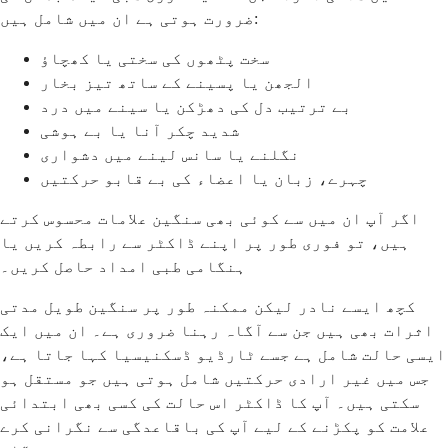
ضرورت ہوتی ہے ان میں شامل ہیں:
سخت پٹھوں کی سختی یا کھچاؤ
الجھن یا پسینے کے ساتھ تیز بخار
بے ترتیب دل کی دھڑکن یا سینے میں درد
شدید چکر آنا یا بے ہوشی
نگلنے یا سانس لینے میں دشواری
چہرے، زبان یا اعضاء کی بے قابو حرکتیں
اگر آپ ان میں سے کوئی بھی سنگین علامات محسوس کرتے
ہیں، تو فوری طور پر اپنے ڈاکٹر سے رابطہ کریں یا
ہنگامی طبی امداد حاصل کریں۔
کچھ ایسے نادر لیکن ممکنہ طور پر سنگین طویل مدتی
اثرات بھی ہیں جن سے آگاہ رہنا ضروری ہے۔ ان میں ایک
ایسی حالت شامل ہے جسے ٹارڈیو ڈسکنیسیا کہا جاتا ہے،
جس میں غیر ارادی حرکتیں شامل ہوتی ہیں جو مستقل ہو
سکتی ہیں۔ آپ کا ڈاکٹر اس حالت کی کسی بھی ابتدائی
علامت کو پکڑنے کے لیے آپ کی باقاعدگی سے نگرانی کرے