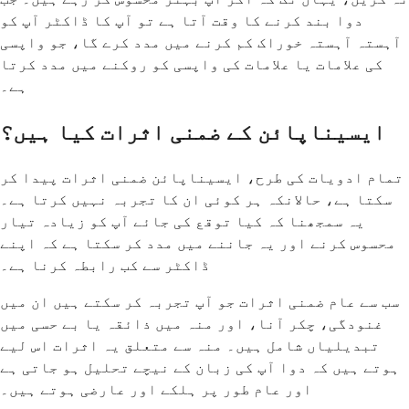
دوا بند کرنے کا وقت آتا ہے تو آپ کا ڈاکٹر آپ کو
آہستہ آہستہ خوراک کم کرنے میں مدد کرے گا، جو واپسی
کی علامات یا علامات کی واپسی کو روکنے میں مدد کرتا
ہے۔
ایسیناپائن کے ضمنی اثرات کیا ہیں؟
تمام ادویات کی طرح، ایسیناپائن ضمنی اثرات پیدا کر
سکتا ہے، حالانکہ ہر کوئی ان کا تجربہ نہیں کرتا ہے۔
یہ سمجھنا کہ کیا توقع کی جائے آپ کو زیادہ تیار
محسوس کرنے اور یہ جاننے میں مدد کر سکتا ہے کہ اپنے
ڈاکٹر سے کب رابطہ کرنا ہے۔
سب سے عام ضمنی اثرات جو آپ تجربہ کر سکتے ہیں ان میں
غنودگی، چکر آنا، اور منہ میں ذائقہ یا بے حسی میں
تبدیلیاں شامل ہیں۔ منہ سے متعلق یہ اثرات اس لیے
ہوتے ہیں کہ دوا آپ کی زبان کے نیچے تحلیل ہو جاتی ہے
اور عام طور پر ہلکے اور عارضی ہوتے ہیں۔