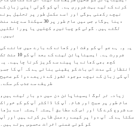
کرنے کے لیے بہت ضروری ہے۔ آپ کو گولی اپنی زبان کے
نیچے رکھنی ہوگی اور اسے مکمل طور پر تحلیل ہونے
دینا ہوگا، جس میں عام طور پر 30 سیکنڈ سے چند منٹ
لگتے ہیں۔ گولی کو چبائیں، کچلیں یا پورا نگلیں
نہیں۔
یہ وہ ہے جو آپ کو وقت اور کھانے کے بارے میں جاننے کی
ضرورت ہے۔ ایسیناپائن لینے کے بعد آپ کو 10 منٹ تک
کچھ بھی کھانے یا پینے سے گریز کرنا چاہیے۔ یہ
انتظار کی مدت اس بات کو یقینی بناتی ہے کہ آپ کا جسم
آپ کی زبان کے نیچے موجود ٹشوز کے ذریعے دوا کو صحیح
طریقے سے جذب کر سکے۔
زیادہ تر لوگ ایسیناپائن دن میں دو بار لیتے ہیں،
عام طور پر صبح اور شام۔ آپ کا ڈاکٹر آپ کو کم خوراک
سے شروع کرے گا اور اس کے مطابق آہستہ آہستہ اسے بڑھا
سکتا ہے کہ آپ دوا پر کیسے ردعمل ظاہر کرتے ہیں اور آپ
کو کوئی ضمنی اثرات محسوس ہوتے ہیں۔