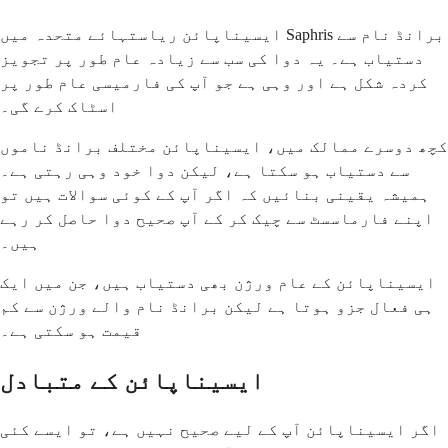
ایسیناپائن ریاستہائے متحدہ میں Saphris برانڈ نام سے
دستیاب ہے۔ یہ دوا کی سب سے زیادہ عام طور پر تجویز
کردہ شکل ہے اور وہی ہے جو آپ کی فارمیسی عام طور پر
اسٹاک کرے گی۔
کچھ دوسرے ممالک میں، ایسیناپائن مختلف برانڈ ناموں
سے دستیاب ہو سکتا ہے، لیکن دوا خود وہی رہتی ہے۔
ہمیشہ یقینی بنائیں کہ اگر آپ کے کوئی سوالات ہیں تو
اپنے فارماسسٹ سے چیک کر کے آپ صحیح دوا حاصل کر رہے
ہیں۔
ایسیناپائن کے عام ورژن بھی دستیاب ہیں، جن میں ایک
ہی فعال جزو ہوتا ہے لیکن برانڈ نام والے ورژن سے کم
قیمت ہو سکتی ہے۔
ایسیناپائن کے متبادل
اگر ایسیناپائن آپ کے لیے صحیح نہیں ہے، تو ایسے کئی