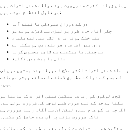
یہاں زیادہ کثرت سے رپورٹ ہونے والے ضمنی اثرات ہیں
جو قابل انتظام ہوتے ہیں:
دن کے دوران غنودگی یا نیند آنا
چکر آنا، خاص طور پر تیزی سے کھڑے ہونے پر
منہ خشک ہونا یا ذائقہ میں تبدیلیاں
وزن میں اضافہ، جو بتدریج ہو سکتا ہے
بے چینی یا بیٹھنے سے قاصر محسوس کرنا
متلی یا پیٹ میں تکلیف
یہ عام ضمنی اثرات اکثر علاج کے پہلے چند ہفتوں میں آپ
کے جسم کے دوا کے مطابق ڈھلنے کے ساتھ بہتر ہوجاتے
ہیں۔
کچھ لوگوں کو زیادہ سنگین ضمنی اثرات کا سامنا ہو
سکتا ہے جن کے لیے فوری طبی توجہ کی ضرورت ہوتی ہے۔
اگرچہ یہ کم عام ہیں، لیکن ان سے آگاہ رہنا ضروری ہے
تاکہ ضرورت پڑنے پر آپ مدد حاصل کر سکیں۔
سنگین ضمنی اثرات جن کے لیے فوری طبی دیکھ بھال کی