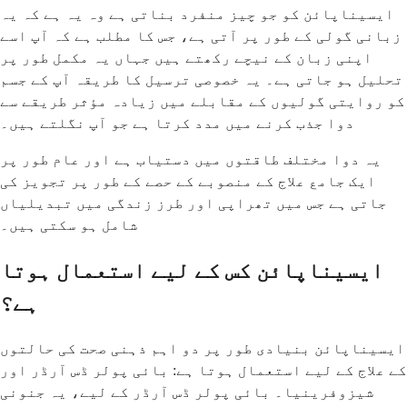
ایسیناپائن کو جو چیز منفرد بناتی ہے وہ یہ ہے کہ یہ
زبانی گولی کے طور پر آتی ہے، جس کا مطلب ہے کہ آپ اسے
اپنی زبان کے نیچے رکھتے ہیں جہاں یہ مکمل طور پر
تحلیل ہو جاتی ہے۔ یہ خصوصی ترسیل کا طریقہ آپ کے جسم
کو روایتی گولیوں کے مقابلے میں زیادہ مؤثر طریقے سے
دوا جذب کرنے میں مدد کرتا ہے جو آپ نگلتے ہیں۔
یہ دوا مختلف طاقتوں میں دستیاب ہے اور عام طور پر
ایک جامع علاج کے منصوبے کے حصے کے طور پر تجویز کی
جاتی ہے جس میں تھراپی اور طرز زندگی میں تبدیلیاں
شامل ہو سکتی ہیں۔
ایسیناپائن کس کے لیے استعمال ہوتا
ہے؟
ایسیناپائن بنیادی طور پر دو اہم ذہنی صحت کی حالتوں
کے علاج کے لیے استعمال ہوتا ہے: بائی پولر ڈس آرڈر اور
شیزوفرینیا۔ بائی پولر ڈس آرڈر کے لیے، یہ جنونی