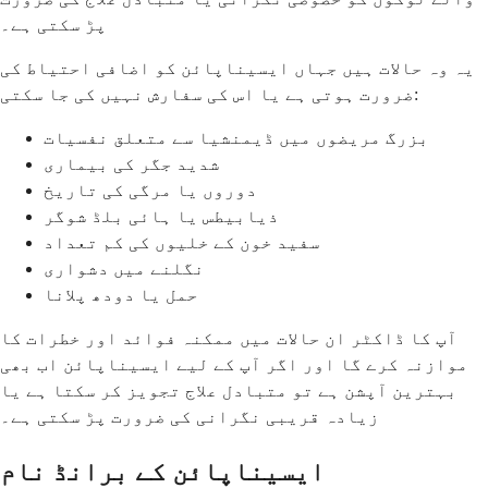
پڑ سکتی ہے۔
یہ وہ حالات ہیں جہاں ایسیناپائن کو اضافی احتیاط کی
ضرورت ہوتی ہے یا اس کی سفارش نہیں کی جا سکتی:
بزرگ مریضوں میں ڈیمنشیا سے متعلق نفسیات
شدید جگر کی بیماری
دوروں یا مرگی کی تاریخ
ذیابیطس یا ہائی بلڈ شوگر
سفید خون کے خلیوں کی کم تعداد
نگلنے میں دشواری
حمل یا دودھ پلانا
آپ کا ڈاکٹر ان حالات میں ممکنہ فوائد اور خطرات کا
موازنہ کرے گا اور اگر آپ کے لیے ایسیناپائن اب بھی
بہترین آپشن ہے تو متبادل علاج تجویز کر سکتا ہے یا
زیادہ قریبی نگرانی کی ضرورت پڑ سکتی ہے۔
ایسیناپائن کے برانڈ نام