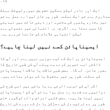
گا۔
ایک اور نادر لیکن سنگین تشویش نیورولیپٹک مہلک
سنڈروم ہے، جو ایک ممکنہ طور پر جان لیوا رد عمل ہے جو
تیز بخار، پٹھوں کی سختی، اور ذہنی حالت میں تبدیلی
کا سبب بنتا ہے۔ اگرچہ یہ انتہائی غیر معمولی ہے،
لیکن انتباہی علامات کو جاننا ضروری ہے۔
ایسیناپائن کسے نہیں لینا چاہیے؟
ایسیناپائن ہر ایک کے لیے موزوں نہیں ہے، اور آپ کا
ڈاکٹر اسے تجویز کرنے سے پہلے آپ کی طبی تاریخ کا
بغور جائزہ لے گا۔ بعض طبی حالات یا حالات ایسیناپائن
کو ممکنہ طور پر غیر محفوظ یا کم موثر بناتے ہیں۔
اگر آپ کو اس سے الرجی ہے یا ماضی میں اسی طرح کی
دوائیوں سے شدید رد عمل ہوا ہے تو آپ کو ایسیناپائن
نہیں لینا چاہیے۔ بعض قلبی امراض والے لوگوں، خاص
طور پر بے ترتیب دل کی دھڑکن یا دل کے دورے کی تاریخ
والے لوگوں کو خصوصی نگرانی یا متبادل علاج کی ضرورت