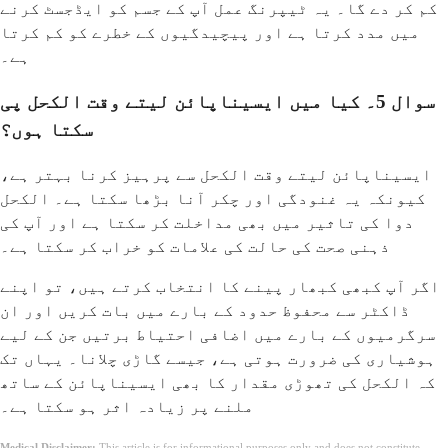
کم کر دے گا۔ یہ ٹیپرنگ عمل آپ کے جسم کو ایڈجسٹ کرنے
میں مدد کرتا ہے اور پیچیدگیوں کے خطرے کو کم کرتا
ہے۔
سوال 5۔ کیا میں ایسیناپائن لیتے وقت الکحل پی
سکتا ہوں؟
ایسیناپائن لیتے وقت الکحل سے پرہیز کرنا بہتر ہے،
کیونکہ یہ غنودگی اور چکر آنا بڑھا سکتا ہے۔ الکحل
دوا کی تاثیر میں بھی مداخلت کر سکتا ہے اور آپ کی
ذہنی صحت کی حالت کی علامات کو خراب کر سکتا ہے۔
اگر آپ کبھی کبھار پینے کا انتخاب کرتے ہیں، تو اپنے
ڈاکٹر سے محفوظ حدود کے بارے میں بات کریں اور ان
سرگرمیوں کے بارے میں اضافی احتیاط برتیں جن کے لیے
ہوشیاری کی ضرورت ہوتی ہے، جیسے گاڑی چلانا۔ یہاں تک
کہ الکحل کی تھوڑی مقدار کا بھی ایسیناپائن کے ساتھ
ملنے پر زیادہ اثر ہو سکتا ہے۔
Medical Disclaimer:
This article is for informational purposes only and does not constitute