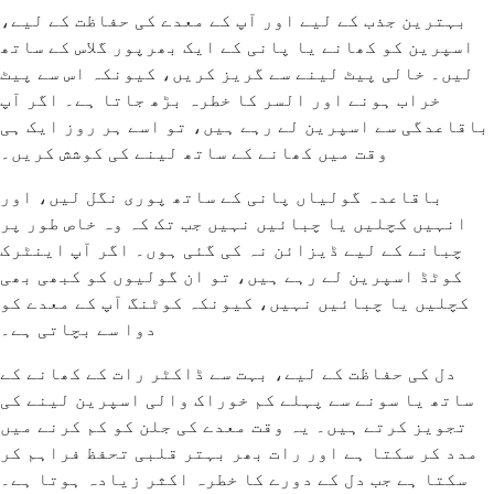
بہترین جذب کے لیے اور آپ کے معدے کی حفاظت کے لیے،
اسپرین کو کھانے یا پانی کے ایک بھرپور گلاس کے ساتھ
لیں۔ خالی پیٹ لینے سے گریز کریں، کیونکہ اس سے پیٹ
خراب ہونے اور السر کا خطرہ بڑھ جاتا ہے۔ اگر آپ
باقاعدگی سے اسپرین لے رہے ہیں، تو اسے ہر روز ایک ہی
وقت میں کھانے کے ساتھ لینے کی کوشش کریں۔
باقاعدہ گولیاں پانی کے ساتھ پوری نگل لیں، اور
انہیں کچلیں یا چبائیں نہیں جب تک کہ وہ خاص طور پر
چبانے کے لیے ڈیزائن نہ کی گئی ہوں۔ اگر آپ اینٹرک
کوٹڈ اسپرین لے رہے ہیں، تو ان گولیوں کو کبھی بھی
کچلیں یا چبائیں نہیں، کیونکہ کوٹنگ آپ کے معدے کو
دوا سے بچاتی ہے۔
دل کی حفاظت کے لیے، بہت سے ڈاکٹر رات کے کھانے کے
ساتھ یا سونے سے پہلے کم خوراک والی اسپرین لینے کی
تجویز کرتے ہیں۔ یہ وقت معدے کی جلن کو کم کرنے میں
مدد کر سکتا ہے اور رات بھر بہتر قلبی تحفظ فراہم کر
سکتا ہے جب دل کے دورے کا خطرہ اکثر زیادہ ہوتا ہے۔