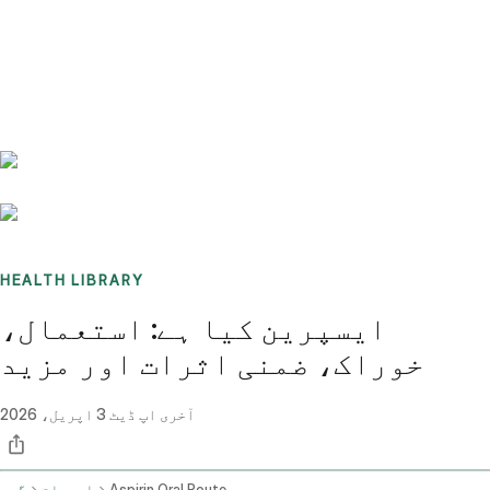
Benchmarks
Stories
FAQ
Sign up / Log in
HEALTH LIBRARY
ایسپرین کیا ہے: استعمال،
خوراک، ضمنی اثرات اور مزید
آخری اپ ڈیٹ
3 اپریل، 2026
Aspirin Oral Route
ادویات
گھر