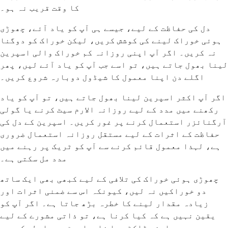
کا وقت قریب نہ ہو۔
دل کی حفاظت کے لیے، جیسے ہی آپ کو یاد آئے، چھوڑی
ہوئی خوراک لینے کی کوشش کریں، لیکن خوراک کو دوگنا
نہ کریں۔ اگر آپ اپنی روزانہ کم خوراک والی اسپرین
لینا بھول جاتے ہیں، تو اسے جب آپ کو یاد آئے لیں، پھر
اگلے دن اپنا معمول کا شیڈول دوبارہ شروع کریں۔
اگر آپ اکثر اسپرین لینا بھول جاتے ہیں، تو آپ کو یاد
رکھنے میں مدد کے لیے روزانہ الارم سیٹ کرنے یا گولی
آرگنائزر استعمال کرنے پر غور کریں۔ اسپرین کے دل کی
حفاظت کے اثرات کے لیے مستقل روزانہ استعمال ضروری
ہے، لہذا معمول قائم کرنے سے آپ کو ٹریک پر رہنے میں
مدد مل سکتی ہے۔
چھوڑی ہوئی خوراک کی تلافی کے لیے کبھی بھی ایک ساتھ
دو خوراکیں نہ لیں، کیونکہ اس سے ضمنی اثرات اور
زیادہ مقدار لینے کا خطرہ بڑھ جاتا ہے۔ اگر آپ کو
یقین نہیں ہے کہ کیا کرنا ہے، تو ذاتی مشورے کے لیے
اپنے ڈاکٹر یا فارماسسٹ سے رابطہ کریں۔