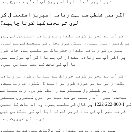
غور کریں گے کہ آیا اسپرین آپ کے لیے صحیح ہے۔
اگر میں غلطی سے بہت زیادہ اسپرین استعمال کر
لوں تو مجھے کیا کرنا چاہیے؟
اگر آپ نے تجویز کردہ مقدار سے زیادہ اسپرین لی ہے،
تو گھبرائیں نہیں، لیکن صورتحال کو سنجیدگی سے لیں۔
اسپرین کی زیادہ مقدار خطرناک ہو سکتی ہے، خاص طور
پر اگر آپ نے زیادہ مقدار لی ہے یا اگر آپ بوڑھے ہیں
یا آپ کو صحت کے بعض مسائل ہیں۔
اگر آپ نے تجویز کردہ خوراک سے نمایاں طور پر زیادہ
مقدار لی ہے تو فوری طور پر اپنے ڈاکٹر، فارماسسٹ،
یا زہر کنٹرول سینٹر سے رابطہ کریں۔ ریاستہائے
متحدہ میں، آپ رہنمائی کے لیے پوائزن کنٹرول سینٹر
کو 1-800-222-1222 پر کال کر سکتے ہیں۔ وہ اس بات کا تعین
کرنے میں آپ کی مدد کریں گے کہ آیا آپ کو ہنگامی طبی
توجہ کی ضرورت ہے۔
اسپرین کی زیادہ مقدار کی علامات میں شدید متلی،