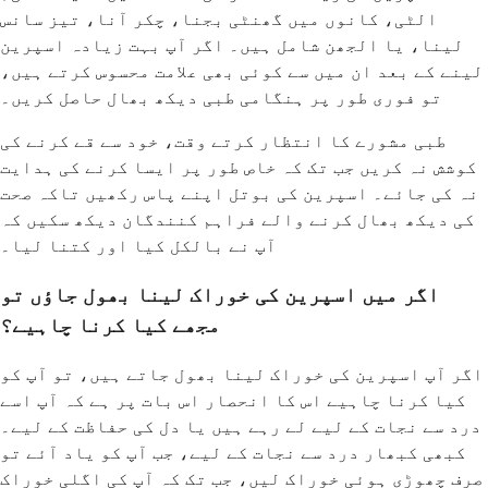
الٹی، کانوں میں گھنٹی بجنا، چکر آنا، تیز سانس
لینا، یا الجھن شامل ہیں۔ اگر آپ بہت زیادہ اسپرین
لینے کے بعد ان میں سے کوئی بھی علامت محسوس کرتے ہیں،
تو فوری طور پر ہنگامی طبی دیکھ بھال حاصل کریں۔
طبی مشورے کا انتظار کرتے وقت، خود سے قے کرنے کی
کوشش نہ کریں جب تک کہ خاص طور پر ایسا کرنے کی ہدایت
نہ کی جائے۔ اسپرین کی بوتل اپنے پاس رکھیں تاکہ صحت
کی دیکھ بھال کرنے والے فراہم کنندگان دیکھ سکیں کہ
آپ نے بالکل کیا اور کتنا لیا۔
اگر میں اسپرین کی خوراک لینا بھول جاؤں تو
مجھے کیا کرنا چاہیے؟
اگر آپ اسپرین کی خوراک لینا بھول جاتے ہیں، تو آپ کو
کیا کرنا چاہیے اس کا انحصار اس بات پر ہے کہ آپ اسے
درد سے نجات کے لیے لے رہے ہیں یا دل کی حفاظت کے لیے۔
کبھی کبھار درد سے نجات کے لیے، جب آپ کو یاد آئے تو
صرف چھوڑی ہوئی خوراک لیں، جب تک کہ آپ کی اگلی خوراک