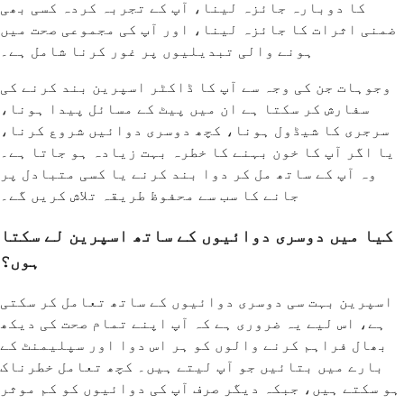
کا دوبارہ جائزہ لینا، آپ کے تجربہ کردہ کسی بھی
ضمنی اثرات کا جائزہ لینا، اور آپ کی مجموعی صحت میں
ہونے والی تبدیلیوں پر غور کرنا شامل ہے۔
وجوہات جن کی وجہ سے آپ کا ڈاکٹر اسپرین بند کرنے کی
سفارش کر سکتا ہے ان میں پیٹ کے مسائل پیدا ہونا،
سرجری کا شیڈول ہونا، کچھ دوسری دوائیں شروع کرنا،
یا اگر آپ کا خون بہنے کا خطرہ بہت زیادہ ہو جاتا ہے۔
وہ آپ کے ساتھ مل کر دوا بند کرنے یا کسی متبادل پر
جانے کا سب سے محفوظ طریقہ تلاش کریں گے۔
کیا میں دوسری دوائیوں کے ساتھ اسپرین لے سکتا
ہوں؟
اسپرین بہت سی دوسری دوائیوں کے ساتھ تعامل کر سکتی
ہے، اس لیے یہ ضروری ہے کہ آپ اپنے تمام صحت کی دیکھ
بھال فراہم کرنے والوں کو ہر اس دوا اور سپلیمنٹ کے
بارے میں بتائیں جو آپ لیتے ہیں۔ کچھ تعامل خطرناک
ہو سکتے ہیں، جبکہ دیگر صرف آپ کی دوائیوں کو کم موثر