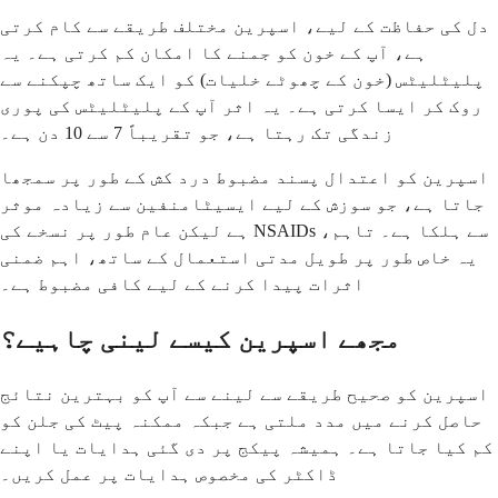
دل کی حفاظت کے لیے، اسپرین مختلف طریقے سے کام کرتی
ہے، آپ کے خون کو جمنے کا امکان کم کرتی ہے۔ یہ
پلیٹلیٹس (خون کے چھوٹے خلیات) کو ایک ساتھ چپکنے سے
روک کر ایسا کرتی ہے۔ یہ اثر آپ کے پلیٹلیٹس کی پوری
زندگی تک رہتا ہے، جو تقریباً 7 سے 10 دن ہے۔
اسپرین کو اعتدال پسند مضبوط درد کش کے طور پر سمجھا
جاتا ہے، جو سوزش کے لیے ایسیٹامنفین سے زیادہ موثر
ہے لیکن عام طور پر نسخے کی NSAIDs سے ہلکا ہے۔ تاہم،
یہ خاص طور پر طویل مدتی استعمال کے ساتھ، اہم ضمنی
اثرات پیدا کرنے کے لیے کافی مضبوط ہے۔
مجھے اسپرین کیسے لینی چاہیے؟
اسپرین کو صحیح طریقے سے لینے سے آپ کو بہترین نتائج
حاصل کرنے میں مدد ملتی ہے جبکہ ممکنہ پیٹ کی جلن کو
کم کیا جاتا ہے۔ ہمیشہ پیکج پر دی گئی ہدایات یا اپنے
ڈاکٹر کی مخصوص ہدایات پر عمل کریں۔