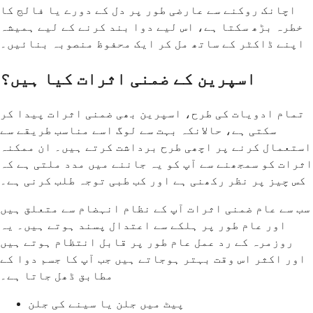
اچانک روکنے سے عارضی طور پر دل کے دورے یا فالج کا
خطرہ بڑھ سکتا ہے، اس لیے دوا بند کرنے کے لیے ہمیشہ
اپنے ڈاکٹر کے ساتھ مل کر ایک محفوظ منصوبہ بنائیں۔
اسپرین کے ضمنی اثرات کیا ہیں؟
تمام ادویات کی طرح، اسپرین بھی ضمنی اثرات پیدا کر
سکتی ہے، حالانکہ بہت سے لوگ اسے مناسب طریقے سے
استعمال کرنے پر اچھی طرح برداشت کرتے ہیں۔ ان ممکنہ
اثرات کو سمجھنے سے آپ کو یہ جاننے میں مدد ملتی ہے کہ
کس چیز پر نظر رکھنی ہے اور کب طبی توجہ طلب کرنی ہے۔
سب سے عام ضمنی اثرات آپ کے نظام انہضام سے متعلق ہیں
اور عام طور پر ہلکے سے اعتدال پسند ہوتے ہیں۔ یہ
روزمرہ کے رد عمل عام طور پر قابل انتظام ہوتے ہیں
اور اکثر اس وقت بہتر ہوجاتے ہیں جب آپ کا جسم دوا کے
مطابق ڈھل جاتا ہے۔
پیٹ میں جلن یا سینے کی جلن