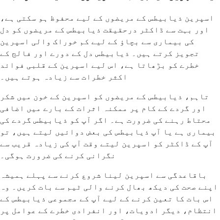
اسپرین ذیابیطس کے مریضوں کے لیے محفوظ ہو سکتی ہے،
اور بہت سے ڈاکٹر درحقیقت ذیابیطس کے مریضوں کو دل
کی بیماری سے بچاؤ کے لیے کم خوراک والی اسپرین
تجویز کرتے ہیں۔ ذیابیطس دل کے دورے اور فالج کے
خطرے کو بڑھاتا ہے، اس لیے اسپرین کے قلبی فوائد
اکثر خطرات سے زیادہ ہوتے ہیں۔
تاہم، ذیابیطس کے مریضوں کو اسپرین کے خون میں شکر
اور گردے کے کام پر ممکنہ اثرات کے بارے میں اضافی
محتاط رہنے کی ضرورت ہے۔ اگر آپ کو ذیابیطس گردے کی
بیماری ہے یا آپ ذیابیطس کی بعض دوائیں لیتے ہیں، تو
آپ کے ڈاکٹر کو اسپرین لیتے وقت آپ کی زیادہ قریب سے
نگرانی کرنے کی ضرورت ہوگی۔
باقاعدگی سے اسپرین لینا شروع کرنے سے پہلے ہمیشہ
اپنے صحت کی دیکھ بھال کرنے والی ٹیم سے بات کریں۔ وہ
اس بات کا تعین کرنے کے لیے آپ کے مجموعی ذیابیطس کے
انتظام، دیگر ادویات، اور انفرادی خطرے کے عوامل پر