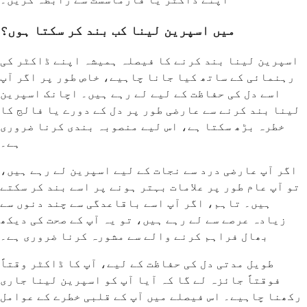
میں اسپرین لینا کب بند کر سکتا ہوں؟
اسپرین لینا بند کرنے کا فیصلہ ہمیشہ اپنے ڈاکٹر کی
رہنمائی کے ساتھ کیا جانا چاہیے، خاص طور پر اگر آپ
اسے دل کی حفاظت کے لیے لے رہے ہیں۔ اچانک اسپرین
لینا بند کرنے سے عارضی طور پر دل کے دورے یا فالج کا
خطرہ بڑھ سکتا ہے، اس لیے منصوبہ بندی کرنا ضروری
ہے۔
اگر آپ عارضی درد سے نجات کے لیے اسپرین لے رہے ہیں،
تو آپ عام طور پر علامات بہتر ہونے پر اسے بند کر سکتے
ہیں۔ تاہم، اگر آپ اسے باقاعدگی سے چند دنوں سے
زیادہ عرصے سے لے رہے ہیں، تو یہ آپ کے صحت کی دیکھ
بھال فراہم کرنے والے سے مشورہ کرنا ضروری ہے۔
طویل مدتی دل کی حفاظت کے لیے، آپ کا ڈاکٹر وقتاً
فوقتاً جائزہ لے گا کہ آیا آپ کو اسپرین لینا جاری
رکھنا چاہیے۔ اس فیصلے میں آپ کے قلبی خطرے کے عوامل