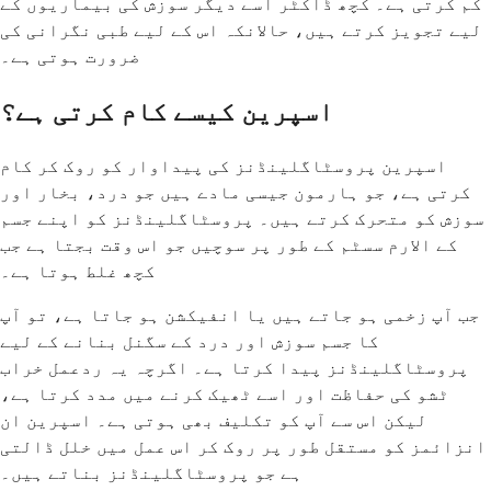
کم کرتی ہے۔ کچھ ڈاکٹر اسے دیگر سوزش کی بیماریوں کے
لیے تجویز کرتے ہیں، حالانکہ اس کے لیے طبی نگرانی کی
ضرورت ہوتی ہے۔
اسپرین کیسے کام کرتی ہے؟
اسپرین پروسٹاگلینڈنز کی پیداوار کو روک کر کام
کرتی ہے، جو ہارمون جیسی مادے ہیں جو درد، بخار اور
سوزش کو متحرک کرتے ہیں۔ پروسٹاگلینڈنز کو اپنے جسم
کے الارم سسٹم کے طور پر سوچیں جو اس وقت بجتا ہے جب
کچھ غلط ہوتا ہے۔
جب آپ زخمی ہو جاتے ہیں یا انفیکشن ہو جاتا ہے، تو آپ
کا جسم سوزش اور درد کے سگنل بنانے کے لیے
پروسٹاگلینڈنز پیدا کرتا ہے۔ اگرچہ یہ ردعمل خراب
ٹشو کی حفاظت اور اسے ٹھیک کرنے میں مدد کرتا ہے،
لیکن اس سے آپ کو تکلیف بھی ہوتی ہے۔ اسپرین ان
انزائمز کو مستقل طور پر روک کر اس عمل میں خلل ڈالتی
ہے جو پروسٹاگلینڈنز بناتے ہیں۔