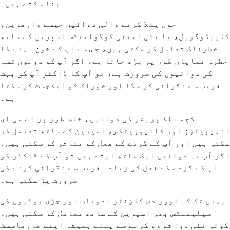
بنا سکتے ہیں۔
خون پتلا کرنے والی دوائیں جیسے وارفرین،
کلپیڈوگریل، یا نئی اینٹی کوگولینٹس اسپرین کے ساتھ
خطرناک تعامل کر سکتی ہیں، جس سے آپ کے خون بہنے کا
خطرہ نمایاں طور پر بڑھ جاتا ہے۔ اگر آپ کو دونوں قسم
کی دوائیوں کی ضرورت ہے، تو آپ کا ڈاکٹر آپ کی بہت
قریب سے نگرانی کرے گا اور خوراک کو ایڈجسٹ کر سکتا
ہے۔
کچھ بلڈ پریشر کی دوائیں، خاص طور پر اے سی ای
انہیبیٹرز اور ڈائیوریٹکس، اسپرین کے ساتھ تعامل کر
سکتی ہیں اور آپ کے گردے کے فعل کو متاثر کر سکتی ہیں۔
اگر آپ یہ دوائیں ایک ساتھ لیتے ہیں تو آپ کے ڈاکٹر کو
آپ کے گردے کے فعل کی زیادہ قریب سے نگرانی کرنے کی
ضرورت پڑ سکتی ہے۔
یہاں تک کہ اوور دی کاؤنٹر ادویات اور جڑی بوٹیوں کی
سپلیمنٹس بھی اسپرین کے ساتھ تعامل کر سکتی ہیں۔
کوئی نئی دوا شروع کرنے سے پہلے ہمیشہ اپنے فارماسسٹ