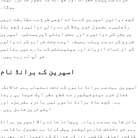
ہوگا۔
کچھ دوائیں اسپرین کے ساتھ اچھی طرح سے مطابقت نہیں
رکھتیں، بشمول خون پتلا کرنے والی دوائیں، کچھ بلڈ
پریشر کی دوائیں، اور بعض اینٹی ڈپریسنٹس۔ اسپرین
شروع کرنے سے پہلے ہمیشہ اپنے صحت فراہم کرنے والوں
کو ان تمام ادویات اور سپلیمنٹس کے بارے میں بتائیں
جو آپ لے رہے ہیں۔
اسپرین کے برانڈ نام
اسپرین بہت سے برانڈ ناموں کے تحت دستیاب ہے، حالانکہ
فعال جزو مینوفیکچرر سے قطع نظر ایک جیسا ہی رہتا
ہے۔ کچھ عام برانڈ ناموں میں بائر، بفرین، اور
ایکوٹرین شامل ہیں۔
بائر شاید سب سے زیادہ پہچانا جانے والا اسپرین برانڈ
ہے، جو مختلف فارمولیشنز پیش کرتا ہے بشمول باقاعدہ
طاقت، اضافی طاقت، اور کم خوراک کے اختیارات۔ بفرین