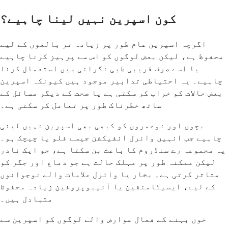
کون اسپرین نہیں لینا چاہیے؟
اگرچہ اسپرین عام طور پر زیادہ تر بالغوں کے لیے
محفوظ ہے، لیکن بعض لوگوں کو اس سے پرہیز کرنا چاہیے
یا اسے صرف قریبی طبی نگرانی میں استعمال کرنا
چاہیے۔ یہ احتیاطی تدابیر موجود ہیں کیونکہ اسپرین
بعض حالات کو خراب کر سکتی ہے یا صحت کے دیگر مسائل کے
ساتھ خطرناک طور پر تعامل کر سکتی ہے۔
بچوں اور نوعمروں کو کبھی بھی اسپرین نہیں لینی
چاہیے جب انہیں وائرل انفیکشن جیسے فلو یا چیچک ہو۔
یہ مجموعہ رے سنڈروم کا باعث بن سکتا ہے، جو ایک نادر
لیکن ممکنہ طور پر مہلک حالت ہے جو دماغ اور جگر کو
متاثر کرتی ہے۔ بخار یا وائرل علامات والے نوجوانوں
کے لیے، ایسیٹامنفین یا آئیبوپروفین زیادہ محفوظ
متبادل ہیں۔
خون بہنے کے فعال عوارض والے لوگوں کو اسپرین سے