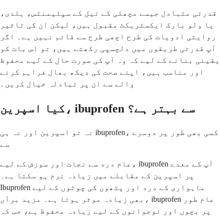
قدرتی متبادل جیسے مچھلی کے تیل کے سپلیمنٹس، ہلدی،
یا ولو بارک ایکسٹریکٹ مقبول ہیں، لیکن ان کی تاثیر
روایتی ادویات کی طرح اچھی طرح سے قائم نہیں ہے۔ اگر
آپ قدرتی طریقوں میں دلچسپی رکھتے ہیں، تو اس بات کو
یقینی بنانے کے لیے کہ وہ آپ کی صورت حال کے لیے محفوظ
اور مناسب ہیں، اپنے صحت کی دیکھ بھال فراہم کرنے
والے سے ان پر تبادلہ خیال کریں۔
کیا اسپرین، ibuprofen سے بہتر ہے؟
نہ تو اسپرین اور نہ ہی ibuprofen، کسی بھی طور پر دوسرے
سے
عام درد سے نجات اور سوزش کے لیے، ibuprofen آپ کے معدے
پر اسپرین کے مقابلے میں زیادہ نرم ہو سکتا ہے۔
Ibuprofen ماہواری کے درد اور پٹھوں کی چوٹوں کے لیے
بھی زیادہ موثر ہوتا ہے۔ مزید برآں، ibuprofen عام طور
پر بچوں اور نوجوانوں کے لیے زیادہ محفوظ ہے، جب کہ