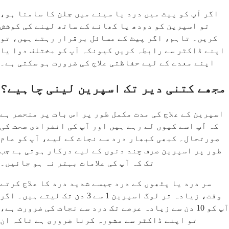
اگر آپ کو پیٹ میں درد یا سینے میں جلن کا سامنا ہو،
تو اسپرین کو دودھ یا کھانے کے ساتھ لینے کی کوشش
کریں۔ تاہم، اگر پیٹ کے مسائل برقرار رہتے ہیں، تو
اپنے ڈاکٹر سے رابطہ کریں کیونکہ آپ کو مختلف دوا یا
اپنے معدے کے لیے حفاظتی علاج کی ضرورت ہو سکتی ہے۔
مجھے کتنی دیر تک اسپرین لینی چاہیے؟
اسپرین کے علاج کی مدت مکمل طور پر اس بات پر منحصر ہے
کہ آپ اسے کیوں لے رہے ہیں اور آپ کی انفرادی صحت کی
صورتحال۔ کبھی کبھار درد سے نجات کے لیے، آپ کو عام
طور پر اسپرین صرف چند دنوں کے لیے درکار ہوتی ہے جب
تک کہ آپ کی علامات بہتر نہ ہو جائیں۔
سر درد یا پٹھوں کے درد جیسے شدید درد کا علاج کرتے
وقت، زیادہ تر لوگ اسپرین 1 سے 3 دن تک لیتے ہیں۔ اگر
آپ کو 10 دن سے زیادہ عرصے تک درد سے نجات کی ضرورت ہے،
تو اپنے ڈاکٹر سے مشورہ کرنا ضروری ہے تاکہ ان