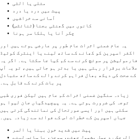
متلی یا الٹی
پیٹ میں درد یا درد
آسانی سے خراشیں
کانوں میں گھنٹی بجنا (ٹنائٹس)
چکر آنا یا ہلکا سر ہونا
یہ عام ضمنی اثرات عام طور پر عارضی ہوتے ہیں اور
اکثر اسپرین کو کھانے کے ساتھ لینے یا اینٹرک کوٹیڈ
فارمولیشن پر سوئچ کرنے سے کم کیا جا سکتا ہے۔ اگر یہ
علامات برقرار رہتی ہیں یا بدتر ہو جاتی ہیں، تو یہ آپ
کے صحت کی دیکھ بھال فراہم کرنے والے کے ساتھ متبادل
پر بات کرنے کے قابل ہے۔
زیادہ سنگین ضمنی اثرات کم عام ہیں لیکن فوری طبی
توجہ کی ضرورت ہوتی ہے۔ یہ پیچیدگیاں جان لیوا ہو
سکتی ہیں اور ایسی صورتحال کی نمائندگی کرتی ہیں
جہاں اسپرین کے خطرات اس کے فوائد سے زیادہ ہیں۔
پیٹ میں شدید خون بہنا یا السر
الرجک رد عمل بشمول چھتے، سوجن، یا سانس لینے