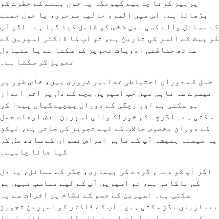
پرہیز کرنا چاہیے کیونکہ یہ خون بہنے کے خطرے کو
بڑھاتا ہے۔ اس میں السر، حالیہ سرجری، یا خون جمنے
کے مسائل والے کسی بھی شخص کو شامل کیا گیا ہے۔ اگر آپ
کو پیٹ کے السر کی تاریخ ہے، تو آپ کا ڈاکٹر اسپرین کے
ساتھ حفاظتی ادویات تجویز کر سکتا ہے یا متبادل
تجویز کر سکتا ہے۔
حمل کے دوران احتیاطی تدابیر ضروری ہیں، خاص طور پر
تیسرے سہ ماہی میں جب اسپرین بچے کے دل پر اثر انداز
ہو سکتی ہے اور زچگی کے دوران پیچیدگیاں پیدا کر
سکتی ہے۔ اگرچہ کم خوراک والی اسپرین بعض اوقات حمل
کے دوران مخصوص حالات کے لیے تجویز کی جاتی ہے، لیکن
یہ فیصلہ ہمیشہ آپ کے ماہر امراض نسواں کے ساتھ مل کر
کیا جانا چاہیے۔
اگر آپ کو دمہ، گردے کی بیماری، جگر کے مسائل، یا دل
کی ناکامی ہے، تو اسپرین آپ کے لیے مناسب نہیں ہو
سکتی ہے۔ اسپرین کے جسم کے نظام پر اثرات سے یہ
بیماریاں بگڑ سکتی ہیں۔ آپ کے ڈاکٹر کو اسپرین تجویز
کرنے سے پہلے خطرات اور فوائد کا بغور جائزہ لینا