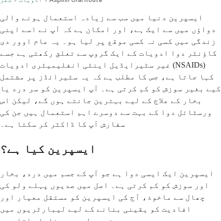
ایسپرین دنیا میں سب سے زیادہ استعمال ہونے والی
دواؤں میں سے ایک ہے، اور امکان ہے کہ آپ نے اسے اپنی
زندگی میں کسی نہ کسی موقع پر لیا ہو۔ یہ عام اوور دی
کاؤنٹر دوا ادویات کے ایک گروپ سے تعلق رکھتی ہے جسے
غیر سٹیرایڈیل اینٹی انفلیمیٹری ادویات (NSAIDs)
کہا جاتا ہے، جس کا مطلب ہے کہ یہ سٹیرائڈز پر مشتمل
کیے بغیر سوزش کو کم کرتی ہے۔ آپ ایسپرین کو سر درد یا
بخار کے علاج کے لیے بہترین جانتے ہوں گے، لیکن اس
ورسٹائل دوا کے بہت سے دوسرے اہم استعمال ہیں جن کی
سفارش آپ کا ڈاکٹر کر سکتا ہے۔
ایسپرین کیا ہے؟
ایسپرین ایک ایسی دوا ہے جو آپ کے جسم میں درد، بخار
اور سوزش کو کم کرتی ہے۔ اصل میں صدیوں پہلے ولو کی
چھال سے ماخوذ، آج کی ایسپرین کو مستقل معیار اور
افادیت کو یقینی بنانے کے لیے لیبارٹریوں میں
مصنوعی طور پر بنایا جاتا ہے۔