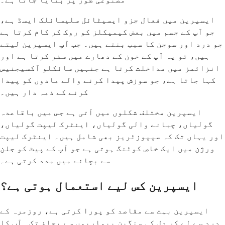
ایسپرین میں فعال جزو ایسیٹائل سلیسائلک ایسڈ ہے،
جو آپ کے جسم میں بعض کیمیکلز کو روک کر کام کرتا ہے
جو درد اور سوجن کا سبب بنتے ہیں۔ جب آپ ایسپرین لیتے
ہیں، تو یہ آپ کے خون کے دھارے میں سفر کرتا ہے اور
انزائمز میں مداخلت کرتا ہے جنہیں سائکلو آکسیجنیس
کہا جاتا ہے، جو سوزش پیدا کرنے والے مادوں کو پیدا
کرنے کے ذمہ دار ہیں۔
ایسپرین مختلف شکلوں میں آتی ہے جس میں باقاعدہ
گولیاں، چبانے والی گولیاں، اینٹرک لیپت گولیاں،
اور یہاں تک کہ سپپوزٹریز بھی شامل ہیں۔ اینٹرک لیپت
ورژن میں ایک خاص کوٹنگ ہوتی ہے جو آپ کے پیٹ کو جلن
سے بچانے میں مدد کرتی ہے۔
ایسپرین کس لیے استعمال ہوتی ہے؟
ایسپرین بہت سے مقاصد کو پورا کرتی ہے، روزمرہ کے
درد سے لے کر دل کی سنگین بیماریوں سے بچاؤ تک۔ آپ کا