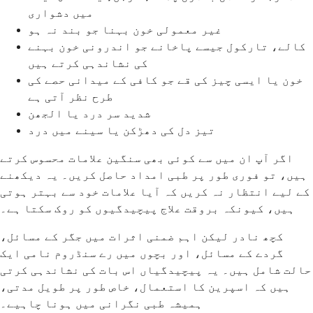
میں دشواری
غیر معمولی خون بہنا جو بند نہ ہو
کالے، تارکول جیسے پاخانے جو اندرونی خون بہنے
کی نشاندہی کرتے ہیں
خون یا ایسی چیز کی قے جو کافی کے میدانی حصے کی
طرح نظر آتی ہے
شدید سر درد یا الجھن
تیز دل کی دھڑکن یا سینے میں درد
اگر آپ ان میں سے کوئی بھی سنگین علامات محسوس کرتے
ہیں، تو فوری طور پر طبی امداد حاصل کریں۔ یہ دیکھنے
کے لیے انتظار نہ کریں کہ آیا علامات خود سے بہتر ہوتی
ہیں، کیونکہ بروقت علاج پیچیدگیوں کو روک سکتا ہے۔
کچھ نادر لیکن اہم ضمنی اثرات میں جگر کے مسائل،
گردے کے مسائل، اور بچوں میں رے سنڈروم نامی ایک
حالت شامل ہیں۔ یہ پیچیدگیاں اس بات کی نشاندہی کرتی
ہیں کہ اسپرین کا استعمال، خاص طور پر طویل مدتی،
ہمیشہ طبی نگرانی میں ہونا چاہیے۔