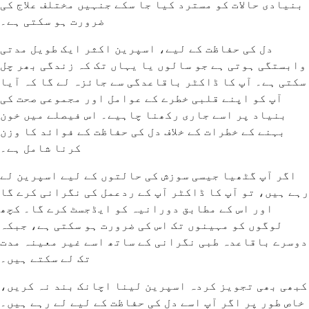
بنیادی حالات کو مسترد کیا جا سکے جنہیں مختلف علاج کی
ضرورت ہو سکتی ہے۔
دل کی حفاظت کے لیے، اسپرین اکثر ایک طویل مدتی
وابستگی ہوتی ہے جو سالوں یا یہاں تک کہ زندگی بھر چل
سکتی ہے۔ آپ کا ڈاکٹر باقاعدگی سے جائزہ لے گا کہ آیا
آپ کو اپنے قلبی خطرے کے عوامل اور مجموعی صحت کی
بنیاد پر اسے جاری رکھنا چاہیے۔ اس فیصلے میں خون
بہنے کے خطرات کے خلاف دل کی حفاظت کے فوائد کا وزن
کرنا شامل ہے۔
اگر آپ گٹھیا جیسی سوزش کی حالتوں کے لیے اسپرین لے
رہے ہیں، تو آپ کا ڈاکٹر آپ کے ردعمل کی نگرانی کرے گا
اور اس کے مطابق دورانیہ کو ایڈجسٹ کرے گا۔ کچھ
لوگوں کو مہینوں تک اس کی ضرورت ہو سکتی ہے، جبکہ
دوسرے باقاعدہ طبی نگرانی کے ساتھ اسے غیر معینہ مدت
تک لے سکتے ہیں۔
کبھی بھی تجویز کردہ اسپرین لینا اچانک بند نہ کریں،
خاص طور پر اگر آپ اسے دل کی حفاظت کے لیے لے رہے ہیں۔