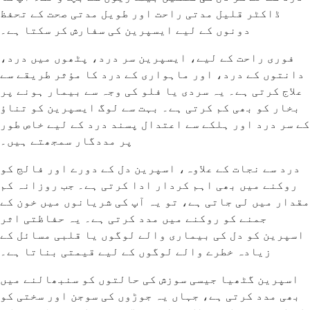
ڈاکٹر قلیل مدتی راحت اور طویل مدتی صحت کے تحفظ
دونوں کے لیے ایسپرین کی سفارش کر سکتا ہے۔
فوری راحت کے لیے، ایسپرین سر درد، پٹھوں میں درد،
دانتوں کے درد، اور ماہواری کے درد کا مؤثر طریقے سے
علاج کرتی ہے۔ یہ سردی یا فلو کی وجہ سے بیمار ہونے پر
بخار کو بھی کم کرتی ہے۔ بہت سے لوگ ایسپرین کو تناؤ
کے سر درد اور ہلکے سے اعتدال پسند درد کے لیے خاص طور
پر مددگار سمجھتے ہیں۔
درد سے نجات کے علاوہ، اسپرین دل کے دورے اور فالج کو
روکنے میں بھی اہم کردار ادا کرتی ہے۔ جب روزانہ کم
مقدار میں لی جاتی ہے، تو یہ آپ کی شریانوں میں خون کے
جمنے کو روکنے میں مدد کرتی ہے۔ یہ حفاظتی اثر
اسپرین کو دل کی بیماری والے لوگوں یا قلبی مسائل کے
زیادہ خطرے والے لوگوں کے لیے قیمتی بناتا ہے۔
اسپرین گٹھیا جیسی سوزش کی حالتوں کو سنبھالنے میں
بھی مدد کرتی ہے، جہاں یہ جوڑوں کی سوجن اور سختی کو