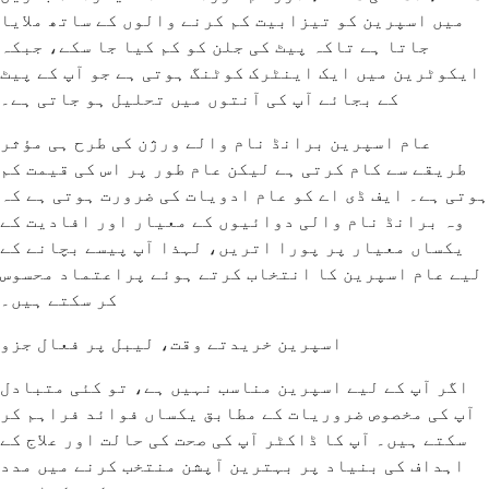
میں اسپرین کو تیزابیت کم کرنے والوں کے ساتھ ملایا
جاتا ہے تاکہ پیٹ کی جلن کو کم کیا جا سکے، جبکہ
ایکوٹرین میں ایک اینٹرک کوٹنگ ہوتی ہے جو آپ کے پیٹ
کے بجائے آپ کی آنتوں میں تحلیل ہو جاتی ہے۔
عام اسپرین برانڈ نام والے ورژن کی طرح ہی مؤثر
طریقے سے کام کرتی ہے لیکن عام طور پر اس کی قیمت کم
ہوتی ہے۔ ایف ڈی اے کو عام ادویات کی ضرورت ہوتی ہے کہ
وہ برانڈ نام والی دوائیوں کے معیار اور افادیت کے
یکساں معیار پر پورا اتریں، لہذا آپ پیسے بچانے کے
لیے عام اسپرین کا انتخاب کرتے ہوئے پراعتماد محسوس
کر سکتے ہیں۔
اسپرین خریدتے وقت، لیبل پر فعال جزو
اگر آپ کے لیے اسپرین مناسب نہیں ہے، تو کئی متبادل
آپ کی مخصوص ضروریات کے مطابق یکساں فوائد فراہم کر
سکتے ہیں۔ آپ کا ڈاکٹر آپ کی صحت کی حالت اور علاج کے
اہداف کی بنیاد پر بہترین آپشن منتخب کرنے میں مدد