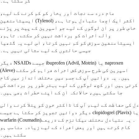
کر سکتا ہے۔
عام درد سے نجات اور بخار کو کم کرنے کے لیے،
ایسیٹامنفین (Tylenol) اکثر ایک اچھا متبادل ہوتا ہے،
خاص طور پر ان لوگوں کے لیے جو اسپرین کے پیٹ پر پڑنے
والے اثرات کو برداشت نہیں کر سکتے۔ تاہم،
ایسیٹامنفین سوزش کو کم نہیں کرتا، اس لیے یہ گٹھیا
جیسی حالتوں کے لیے مثالی نہیں ہے۔
دیگر NSAIDs جیسے ibuprofen (Advil, Motrin) یا naproxen
(Aleve) اسپرین کی طرح سوزش کش اثرات فراہم کر سکتے
ہیں۔ یہ دوائیں آپ کے جسم میں مختلف انداز میں کام
کرتی ہیں اور کچھ لوگوں کے لیے بہتر طور پر برداشت کی
جا سکتی ہیں، حالانکہ ان کے اپنے خطرات بھی ہیں۔
دل کی حفاظت کے لیے، آپ کا ڈاکٹر خون کو پتلا کرنے والی
دیگر دوائیں تجویز کر سکتا ہے جیسے clopidogrel (Plavix) یا
warfarin (Coumadin)۔ یہ متبادل مختلف میکانزم کے ذریعے
کام کرتے ہیں اور بعض افراد کے لیے زیادہ مناسب ہو
سکتے ہیں۔