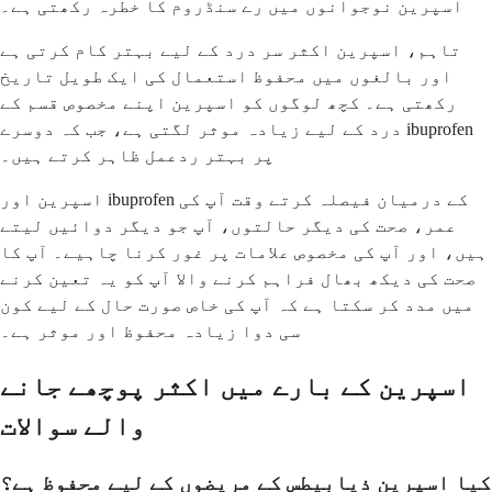
اسپرین نوجوانوں میں رے سنڈروم کا خطرہ رکھتی ہے۔
تاہم، اسپرین اکثر سر درد کے لیے بہتر کام کرتی ہے
اور بالغوں میں محفوظ استعمال کی ایک طویل تاریخ
رکھتی ہے۔ کچھ لوگوں کو اسپرین اپنے مخصوص قسم کے
درد کے لیے زیادہ موثر لگتی ہے، جب کہ دوسرے ibuprofen
پر بہتر ردعمل ظاہر کرتے ہیں۔
اسپرین اور ibuprofen کے درمیان فیصلہ کرتے وقت آپ کی
عمر، صحت کی دیگر حالتوں، آپ جو دیگر دوائیں لیتے
ہیں، اور آپ کی مخصوص علامات پر غور کرنا چاہیے۔ آپ کا
صحت کی دیکھ بھال فراہم کرنے والا آپ کو یہ تعین کرنے
میں مدد کر سکتا ہے کہ آپ کی خاص صورت حال کے لیے کون
سی دوا زیادہ محفوظ اور موثر ہے۔
اسپرین کے بارے میں اکثر پوچھے جانے
والے سوالات
کیا اسپرین ذیابیطس کے مریضوں کے لیے محفوظ ہے؟