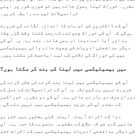
مقررہ خوراک لینا بھول جاتے ہیں تو فوری طور پر اپنی
ٹرانسپلانٹ ٹیم سے رابطہ کریں۔
آپ کے ڈاکٹروں کو اس بات کا اندازہ لگانے کی ضرورت
ہوگی کہ آپ کی خوراک چھوٹنے کے بعد کتنا وقت گزر چکا
ہے اور آیا اسے دینا اب بھی فائدہ مند ہے۔ وہ آپ کی
دیگر مدافعتی ادویات کو چھوٹ جانے والی بیسیلیکسی
میب کی خوراک کی تلافی کے لیے ایڈجسٹ کر سکتے ہیں۔
میں بیسیلیکسی میب لینا کب بند کر سکتا ہوں؟
آپ کو بیسیلیکسی میب لینا بند کرنے کی فکر کرنے کی
ضرورت نہیں ہے کیونکہ یہ آپ کے ٹرانسپلانٹ کے عمل کے
دوران صرف دو بار دی جاتی ہے۔ آپ کی دو مقررہ خوراکوں
کے بعد، آپ کو مزید بیسیلیکسی میب نہیں ملے گی۔
دوا کے اثرات آہستہ آہستہ کئی ہفتوں میں ختم ہو
جائیں گے، جو کہ علاج کے مطلوبہ منصوبے کا حصہ ہے۔ آپ
کی دیگر مدافعتی ادویات بیسیلیکسی میب کے اثرات ختم