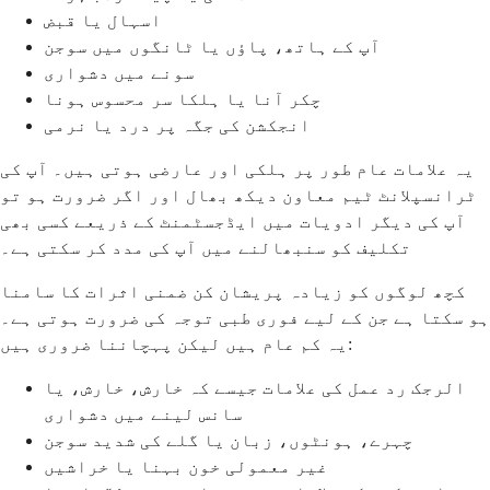
اسہال یا قبض
آپ کے ہاتھ، پاؤں یا ٹانگوں میں سوجن
سونے میں دشواری
چکر آنا یا ہلکا سر محسوس ہونا
انجکشن کی جگہ پر درد یا نرمی
یہ علامات عام طور پر ہلکی اور عارضی ہوتی ہیں۔ آپ کی
ٹرانسپلانٹ ٹیم معاون دیکھ بھال اور اگر ضرورت ہو تو
آپ کی دیگر ادویات میں ایڈجسٹمنٹ کے ذریعے کسی بھی
تکلیف کو سنبھالنے میں آپ کی مدد کر سکتی ہے۔
کچھ لوگوں کو زیادہ پریشان کن ضمنی اثرات کا سامنا
ہو سکتا ہے جن کے لیے فوری طبی توجہ کی ضرورت ہوتی ہے۔
یہ کم عام ہیں لیکن پہچاننا ضروری ہیں:
الرجک رد عمل کی علامات جیسے کہ خارش، خارش، یا
سانس لینے میں دشواری
چہرے، ہونٹوں، زبان یا گلے کی شدید سوجن
غیر معمولی خون بہنا یا خراشیں