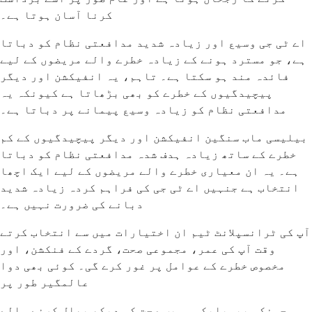
کرنا آسان ہوتا ہے۔
اے ٹی جی وسیع اور زیادہ شدید مدافعتی نظام کو دباتا
ہے، جو مسترد ہونے کے زیادہ خطرے والے مریضوں کے لیے
فائدہ مند ہو سکتا ہے۔ تاہم، یہ انفیکشن اور دیگر
پیچیدگیوں کے خطرے کو بھی بڑھاتا ہے کیونکہ یہ
مدافعتی نظام کو زیادہ وسیع پیمانے پر دباتا ہے۔
بیلیسی ماب سنگین انفیکشن اور دیگر پیچیدگیوں کے کم
خطرے کے ساتھ زیادہ ہدف شدہ مدافعتی نظام کو دباتا
ہے۔ یہ ان معیاری خطرے والے مریضوں کے لیے ایک اچھا
انتخاب ہے جنہیں اے ٹی جی کی فراہم کردہ زیادہ شدید
دبانے کی ضرورت نہیں ہے۔
آپ کی ٹرانسپلانٹ ٹیم ان اختیارات میں سے انتخاب کرتے
وقت آپ کی عمر، مجموعی صحت، گردے کے فنکشن، اور
مخصوص خطرے کے عوامل پر غور کرے گی۔ کوئی بھی دوا
عالمگیر طور پر
چونکہ بیسیلیکسی میب صحت کی دیکھ بھال کرنے والے