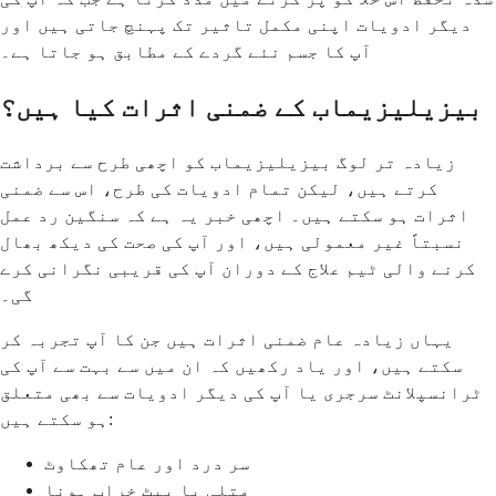
دیگر ادویات اپنی مکمل تاثیر تک پہنچ جاتی ہیں اور
آپ کا جسم نئے گردے کے مطابق ہو جاتا ہے۔
بیزیلیزیماب کے ضمنی اثرات کیا ہیں؟
زیادہ تر لوگ بیزیلیزیماب کو اچھی طرح سے برداشت
کرتے ہیں، لیکن تمام ادویات کی طرح، اس سے ضمنی
اثرات ہو سکتے ہیں۔ اچھی خبر یہ ہے کہ سنگین رد عمل
نسبتاً غیر معمولی ہیں، اور آپ کی صحت کی دیکھ بھال
کرنے والی ٹیم علاج کے دوران آپ کی قریبی نگرانی کرے
گی۔
یہاں زیادہ عام ضمنی اثرات ہیں جن کا آپ تجربہ کر
سکتے ہیں، اور یاد رکھیں کہ ان میں سے بہت سے آپ کی
ٹرانسپلانٹ سرجری یا آپ کی دیگر ادویات سے بھی متعلق
ہو سکتے ہیں:
سر درد اور عام تھکاوٹ
متلی یا پیٹ خراب ہونا