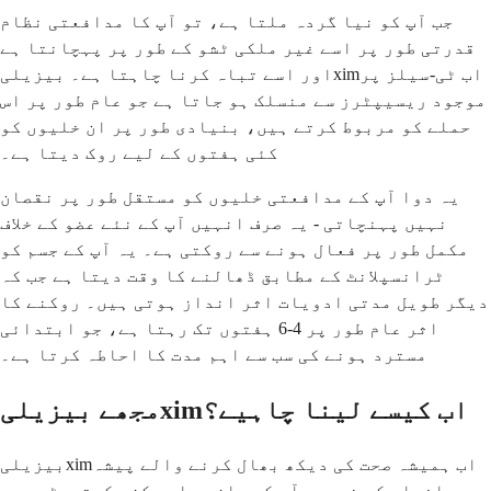
جب آپ کو نیا گردہ ملتا ہے، تو آپ کا مدافعتی نظام
قدرتی طور پر اسے غیر ملکی ٹشو کے طور پر پہچانتا ہے
اور اسے تباہ کرنا چاہتا ہے۔ بیزیلیximاب ٹی-سیلز پر
موجود ریسیپٹرز سے منسلک ہو جاتا ہے جو عام طور پر اس
حملے کو مربوط کرتے ہیں، بنیادی طور پر ان خلیوں کو
کئی ہفتوں کے لیے روک دیتا ہے۔
یہ دوا آپ کے مدافعتی خلیوں کو مستقل طور پر نقصان
نہیں پہنچاتی - یہ صرف انہیں آپ کے نئے عضو کے خلاف
مکمل طور پر فعال ہونے سے روکتی ہے۔ یہ آپ کے جسم کو
ٹرانسپلانٹ کے مطابق ڈھالنے کا وقت دیتا ہے جب کہ
دیگر طویل مدتی ادویات اثر انداز ہوتی ہیں۔ روکنے کا
اثر عام طور پر 4-6 ہفتوں تک رہتا ہے، جو ابتدائی
مسترد ہونے کی سب سے اہم مدت کا احاطہ کرتا ہے۔
مجھے بیزیلیximاب کیسے لینا چاہیے؟
بیزیلیximاب ہمیشہ صحت کی دیکھ بھال کرنے والے پیشہ
ور افراد کے ذریعہ آپ کے بازو یا مرکزی کیتھیٹر میں