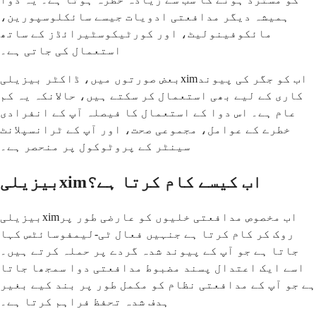
ہمیشہ دیگر مدافعتی ادویات جیسے سائکلوسپورین،
مائکوفینولیٹ، اور کورٹیکوسٹیرائڈز کے ساتھ
استعمال کی جاتی ہے۔
بعض صورتوں میں، ڈاکٹر بیزیلیximاب کو جگر کی پیوند
کاری کے لیے بھی استعمال کر سکتے ہیں، حالانکہ یہ کم
عام ہے۔ اس دوا کے استعمال کا فیصلہ آپ کے انفرادی
خطرے کے عوامل، مجموعی صحت، اور آپ کے ٹرانسپلانٹ
سینٹر کے پروٹوکول پر منحصر ہے۔
بیزیلیximاب کیسے کام کرتا ہے؟
بیزیلیximاب مخصوص مدافعتی خلیوں کو عارضی طور پر
روک کر کام کرتا ہے جنہیں فعال ٹی-لیمفوسائٹس کہا
جاتا ہے جو آپ کے پیوند شدہ گردے پر حملہ کرتے ہیں۔
اسے ایک اعتدال پسند مضبوط مدافعتی دوا سمجھا جاتا
ہے جو آپ کے مدافعتی نظام کو مکمل طور پر بند کیے بغیر
ہدف شدہ تحفظ فراہم کرتا ہے۔