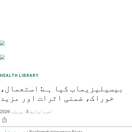
Benchmarks
Stories
FAQ
Sign up / Log in
HEALTH LIBRARY
بیسیلیزیماب کیا ہے: استعمال،
خوراک، ضمنی اثرات اور مزید
آخری اپ ڈیٹ
3 اپریل، 2026
Basiliximab Intravenous Route
ادویات
گھر