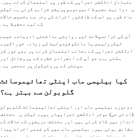
متبادل انڈکشن تھراپی کے طور پر استعمال کرتے ہیں۔
یہ دوا بہت مضبوط امیونوسوپریشن فراہم کرتی ہے لیکن
عام طور پر اس کے طاقتور اثرات کی وجہ سے مخصوص حالات
کے لیے محفوظ ہے۔
آپ کی ٹرانسپلانٹ ٹیم روایتی مدافعتی ادویات، جیسے
ٹیکرولیمس یا مائکوفینولیٹ کی زیادہ خوراکیں،
انڈکشن تھراپی کے بجائے استعمال کرنے پر بھی غور کر
سکتی ہے، جو آپ کے انفرادی خطرے کے پروفائل اور
سینٹر کے پروٹوکول پر منحصر ہے۔
کیا بیلیسی ماب اینٹی تھائیموسائٹ
گلوبولن سے بہتر ہے؟
دونوں، بیلیسی ماب اور اینٹی تھائیموسائٹ گلوبولن
(اے ٹی جی) موثر انڈکشن تھراپیاں ہیں، لیکن وہ مختلف
انداز میں کام کرتی ہیں اور مختلف مریضوں کے حالات کے
مطابق ہوتی ہیں۔ بیلیسی ماب میں کم ضمنی اثرات پیدا
کرنے کا رجحان ہوتا ہے اور عام طور پر اسے برداشت