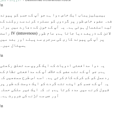
\n
بیسیلیزیماب ایک خاص دوا ہے جو آپ کے جسم کو پیوند
شدہ عضو، خاص طور پر گردوں کو مسترد کرنے سے روکنے کے
لیے استعمال ہوتی ہے۔ یہ آپ کے خون کے دھارے میں براہ
راست IV (intravenous) لائن کے ذریعے دیا جاتا ہے، عام طور
پر آپ کی پیوند کاری کی سرجری سے پہلے اور بعد میں
ہسپتال میں۔
\n
یہ دوا مدافعتی ادویات کے ایک گروپ سے تعلق رکھتی
ہے، جو آپ کے نئے عضو کے خلاف آپ کے مدافعتی نظام کے
ردعمل کو کم کرکے کام کرتی ہے۔ اسے اس طرح سمجھیں کہ
یہ آپ کے جسم کو اپنے نئے گردے کو ایک دوست کے طور پر
قبول کرنے میں مدد کرتا ہے، نہ کہ ایک غیر ملکی حملہ
آور جس سے لڑنے کی ضرورت ہے۔
\n