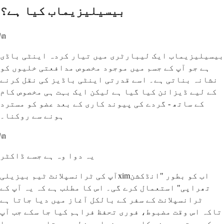
بیسیلیزیماب کیا ہے؟
\n
بیسیلیزیماب ایک لیبارٹری میں تیار کردہ اینٹی باڈی
ہے جو آپ کے جسم میں موجود مخصوص مدافعتی خلیوں کو
نشانہ بناتی ہے۔ اسے قدرتی اینٹی باڈیز کی نقل کرنے
کے لیے ڈیزائن کیا گیا ہے لیکن ایک بہت ہی مخصوص کام
کے ساتھ - گردے کی پیوند کاری کے بعد عضو کو مسترد
ہونے سے روکنا۔
\n
یہ دوا وہ ہے جسے ڈاکٹر
آپ کی ٹرانسپلانٹ ٹیم بیزیلیximاب کو بطور "انڈکشن
تھراپی" استعمال کرے گی۔ اس کا مطلب ہے کہ یہ آپ کے
ٹرانسپلانٹ کے سفر کے بالکل آغاز میں دیا جاتا ہے
تاکہ اس وقت مضبوط، فوری تحفظ فراہم کیا جا سکے جب آپ
کو مسترد ہونے کا سب سے زیادہ خطرہ ہوتا ہے۔ یہ دوا