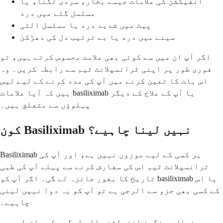
انفیکشن کی علامات جیسے بخار، سردی لگنا، یا
مسلسل گلے میں درد
پیٹ میں شدید درد یا مسلسل الٹی
سینے میں درد یا بے ترتیب دل کی دھڑکن
اگر آپ ان میں سے کوئی بھی علامت محسوس کرتے ہیں، تو
فوری طور پر اپنی ٹرانسپلانٹ ٹیم سے رابطہ کریں۔ وہ
اس بات کا تعین کرنے میں آپ کی مدد کرنے کے لیے لیس
ہیں کہ آیا علامات basiliximab یا آپ کے علاج کے دیگر
پہلوؤں سے متعلق ہیں۔
کون Basiliximab نہیں لینا چاہیے؟
Basiliximab ہر کسی کے لیے موزوں نہیں ہے، اور آپ کی
ٹرانسپلانٹ ٹیم اس کی سفارش کرنے سے پہلے آپ کی طبی
تاریخ کا بغور جائزہ لے گی۔ اگر آپ کو basiliximab یا اس
کے کسی بھی جزو سے الرجی ہے تو آپ کو یہ دوا نہیں لینی
چاہیے۔
فعال، سنگین انفیکشن والے لوگوں کو عام طور پر