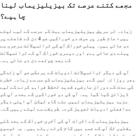
مجھے کتنے عرصے تک بیزیلیزیماب لینا
چاہیے؟
زیادہ تر مریض بیزیلیزیماب بہت کم عرصے کے لیے لیتے
ہیں - عام طور پر صرف دو خوراکیں جو 4 دن کے فاصلے پر
دی جاتی ہیں۔ پہلی خوراک آپ کی ٹرانسپلانٹ سرجری سے
پہلے دی جاتی ہے، اور دوسری خوراک آپ کے ٹرانسپلانٹ
کے بعد چوتھے دن دی جاتی ہے۔
آپ کی دیگر ٹرانسپلانٹ ادویات کے برعکس جو آپ زندگی
بھر روزانہ لیں گے، بیزیلیزیماب کو سب سے زیادہ خطرے
کی مدت کے دوران عارضی، شدید تحفظ فراہم کرنے کے لیے
ڈیزائن کیا گیا ہے۔ آپ کی دو خوراکوں کے بعد، آپ کو
مزید بیزیلیزیماب نہیں ملے گا، لیکن آپ اپنی دیگر
مدافعتی ادویات تجویز کردہ طریقے سے لیتے رہیں گے۔
بیزیلیزیماب کے اثرات آپ کی آخری خوراک کے بعد کئی
ہفتوں تک آپ کے جسم میں کام کرتے رہتے ہیں۔ یہ توسیع
شدہ تحفظ اس خلا کو پُر کرنے میں مدد کرتا ہے جب کہ آپ کی