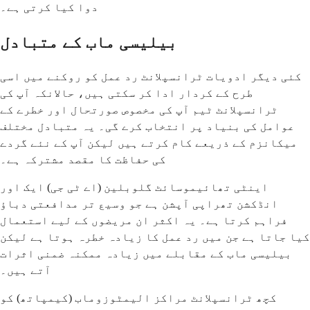
دوا کیا کرتی ہے۔
بیلیسی ماب کے متبادل
کئی دیگر ادویات ٹرانسپلانٹ رد عمل کو روکنے میں اسی
طرح کے کردار ادا کر سکتی ہیں، حالانکہ آپ کی
ٹرانسپلانٹ ٹیم آپ کی مخصوص صورتحال اور خطرے کے
عوامل کی بنیاد پر انتخاب کرے گی۔ یہ متبادل مختلف
میکانزم کے ذریعے کام کرتے ہیں لیکن آپ کے نئے گردے
کی حفاظت کا مقصد مشترکہ ہے۔
اینٹی تھائیموسائٹ گلوبلین (اے ٹی جی) ایک اور
انڈکشن تھراپی آپشن ہے جو وسیع تر مدافعتی دباؤ
فراہم کرتا ہے۔ یہ اکثر ان مریضوں کے لیے استعمال
کیا جاتا ہے جن میں رد عمل کا زیادہ خطرہ ہوتا ہے لیکن
بیلیسی ماب کے مقابلے میں زیادہ ممکنہ ضمنی اثرات
آتے ہیں۔
کچھ ٹرانسپلانٹ مراکز الیمٹوزوماب (کیمپاتھ) کو