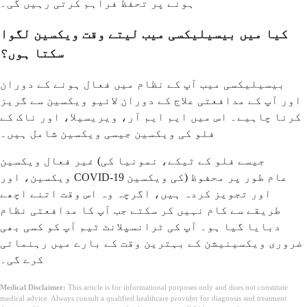
ہونے پر تحفظ فراہم کرتی رہیں گی۔
کیا میں بیسیلیکسی میب لیتے وقت ویکسین لگوا
سکتا ہوں؟
بیسیلیکسی میب آپ کے نظام میں فعال ہونے کے دوران
اور آپ کے مدافعتی علاج کے دوران لائیو ویکسین سے گریز
کرنا چاہیے۔ اس میں ایم ایم آر، ویریسیلا، اور ناک کے
فلو کی ویکسین جیسی ویکسین شامل ہیں۔
غیر فعال ویکسین (جیسے فلو کے ٹیکے، نمونیا کی
ویکسین، اور COVID-19 کی ویکسین) عام طور پر محفوظ
اور تجویز کردہ ہیں، اگرچہ وہ اس وقت اتنے اچھے
طریقے سے کام نہیں کر سکتے جب آپ کا مدافعتی نظام
دبایا گیا ہو۔ آپ کی ٹرانسپلانٹ ٹیم آپ کو کسی بھی
ضروری ویکسینیشن کے بہترین وقت کے بارے میں رہنمائی
کرے گی۔
Medical Disclaimer:
This article is for informational purposes only and does not constitute
medical advice. Always consult a qualified healthcare provider for diagnosis and treatment