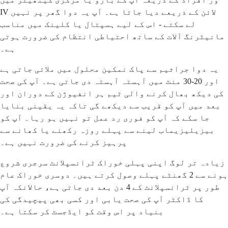
IV لائن کے ذریعے دیا جاتا ہے۔ آپ یہ دوا گھر پر نہیں
لے سکتے - اس کے لیے ہسپتال یا کلینک میں مناسب
مانیٹرنگ آلات کے ساتھ احتیاطی انتظام کی ضرورت ہوتی
ہے۔
یہ دوا جراثیم سے پاک نمکین محلول میں ملائی جاتی ہے
اور 20-30 منٹ میں آہستہ آہستہ دی جاتی ہے۔ آپ کی صحت
کی دیکھ بھال کرنے والی ٹیم ہر انفیوژن کے دوران اور
بعد میں آپ کو قریب سے دیکھے گی تاکہ یہ یقینی بنایا
جا سکے کہ آپ کو فوری رد عمل تو نہیں ہو رہا۔ آپ کو
بیزیلیزیماب لینے سے پہلے روزہ رکھنے یا کھانے سے
پرہیز کرنے کی ضرورت نہیں ہے۔
زیادہ تر لوگ اپنی پہلی خوراک ٹرانسپلانٹ سرجری شروع
ہونے سے 2 گھنٹے پہلے وصول کرتے ہیں۔ دوسری خوراک عام
طور پر ٹرانسپلانٹ کے 4 دن بعد دی جاتی ہے، حالانکہ آپ
کا ڈاکٹر آپ کی صحت یابی اور کسی بھی پیچیدگی کی
بنیاد پر اس وقت کو ایڈجسٹ کر سکتا ہے۔