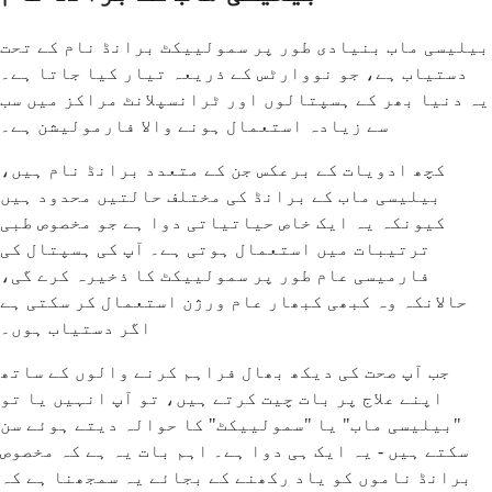
بیلیسی ماب بنیادی طور پر سمولییکٹ برانڈ نام کے تحت
دستیاب ہے، جو نووارٹس کے ذریعہ تیار کیا جاتا ہے۔
یہ دنیا بھر کے ہسپتالوں اور ٹرانسپلانٹ مراکز میں سب
سے زیادہ استعمال ہونے والا فارمولیشن ہے۔
کچھ ادویات کے برعکس جن کے متعدد برانڈ نام ہیں،
بیلیسی ماب کے برانڈ کی مختلف حالتیں محدود ہیں
کیونکہ یہ ایک خاص حیاتیاتی دوا ہے جو مخصوص طبی
ترتیبات میں استعمال ہوتی ہے۔ آپ کی ہسپتال کی
فارمیسی عام طور پر سمولییکٹ کا ذخیرہ کرے گی،
حالانکہ وہ کبھی کبھار عام ورژن استعمال کر سکتی ہے
اگر دستیاب ہوں۔
جب آپ صحت کی دیکھ بھال فراہم کرنے والوں کے ساتھ
اپنے علاج پر بات چیت کرتے ہیں، تو آپ انہیں یا تو
"بیلیسی ماب" یا "سمولییکٹ" کا حوالہ دیتے ہوئے سن
سکتے ہیں - یہ ایک ہی دوا ہے۔ اہم بات یہ ہے کہ مخصوص
برانڈ ناموں کو یاد رکھنے کے بجائے یہ سمجھنا ہے کہ