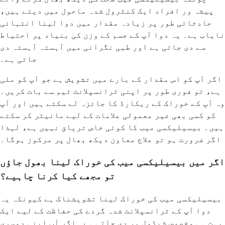
پیشہ ور افراد ایک کنٹرول شدہ ماحول میں دیتے ہیں،
حادثاتی طور پر زیادہ مقدار میں دوا لینا انتہائی
نایاب ہے۔ یہ دوا آپ کے جسم کے وزن کی بنیاد پر احتیاط
سے دی جاتی ہے اور طبی نگرانی میں آہستہ آہستہ دی
جاتی ہے۔
اگر آپ کو اس مقدار کے بارے میں تشویش ہے جو آپ کو ملی
ہے، تو فوری طور پر اپنی ٹرانسپلانٹ ٹیم سے بات کریں۔
وہ آپ کے خوراک کے ریکارڈ کا جائزہ لے سکتے ہیں اور آپ
کو کسی بھی غیر معمولی علامات کے لیے مانیٹر کر سکتے
ہیں۔ بیسیلیکسی میب کا کوئی خاص تریاق نہیں ہے، لہذا
اگر ضرورت ہو تو علاج معاون دیکھ بھال پر مرکوز ہوگا۔
اگر میں بیسیلیکسی میب کی خوراک لینا بھول جاؤں
تو مجھے کیا کرنا چاہیے؟
بیسیلیکسی میب کی خوراک لینا تشویشناک ہے کیونکہ یہ
دوا آپ کے ٹرانسپلانٹ شدہ گردے کی حفاظت کے لیے ایک
بہت ہی مخصوص شیڈول پر دی جاتی ہے۔ اگر آپ اپنی دوسری