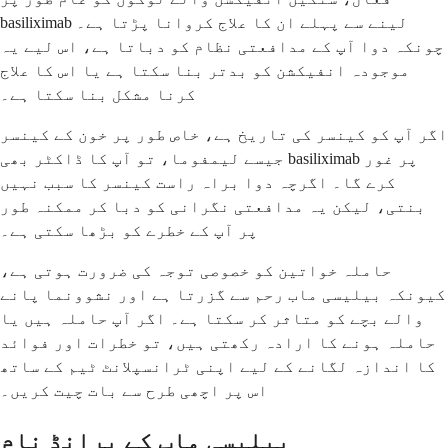
basiliximab لینے سے پہلے ان کا علاج کروانا پڑتا ہے۔
چونکہ دوا آپ کے مدافعتی نظام کو دباتا ہے، اس لیے یہ
موجودہ انفیکشن کو بدتر بنا سکتا ہے یا اس کا علاج
کرنا مشکل بنا سکتا ہے۔
اگر آپ کو کینسر کی تاریخ ہے، خاص طور پر خون کے کینسر
جیسے لیمفوما، تو آپ کا ڈاکٹر بھی basiliximab پر غور
کرے گا۔ اگرچہ دوا براہ راست کینسر کا سبب نہیں
بنتی، لیکن یہ مدافعتی نگرانی کو دبا کر ممکنہ طور
پر آپ کے خطرے کو بڑھا سکتی ہے۔
حاملہ خواتین کو خصوصی توجہ کی ضرورت ہوتی ہے،
کیونکہ بیلیسی ماب رحم سے گزرتا ہے اور نشوونما پانے
والے بچے کو متاثر کر سکتا ہے۔ اگر آپ حاملہ ہیں یا
حاملہ ہونے کا ارادہ رکھتی ہیں، تو خطرات اور فوائد
کا اندازہ لگانے کے لیے اپنی ٹرانسپلانٹ ٹیم کے ساتھ
اس پر اچھی طرح سے بات چیت کریں۔
بیلیسی ماب کے برانڈ نام