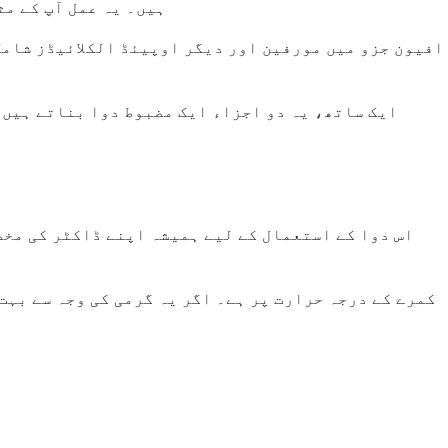
ہیں۔ یہ عمل آپ کے مث
افیون جزو میں مورفین اور دیگر اوپیئڈ الکلائیڈز شامل
ایک ساتھ، یہ دو اجزاء ایک مضبوط دوا بناتے ہیں 
اس دوا کے استعمال کے لیے ہمیشہ اپنے ڈاکٹر کی مخص