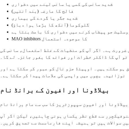
شدید سانس کی کمی یا سانس لینے میں دشواری
فالج کا عارضہ (بند آنتیں)
شدید جگر یا گردے کی بیماری
گلوکوما (آنکھ کا بڑھا ہوا دباؤ)
وسٹیٹ جو پیشاب کرنے میں دشواری کا باعث بنتا ہے
MAO inhibitors کا موجودہ استعمال
 ضرورت ہے۔ اگر آپ کو منشیات کے غلط استعمال، سانس کی
تو آپ کا ڈاکٹر خطرات اور فوائد کا بغور جائزہ لے گا۔
ق ہو سکتے ہیں۔ اوپیئڈ جزو نال کو عبور کر سکتا ہے اور
نوزائیدہ بچوں میں واپسی کی علامات پیدا کر سکتا ہے۔
بیلاڈونا اور افیون کے برانڈ نام
نوفیکچرر سے قطع نظر یکساں ہونی چاہئیں، لیکن اگر آپ
یں سوالات ہیں تو ہمیشہ اپنے فارماسسٹ سے تصدیق کریں۔