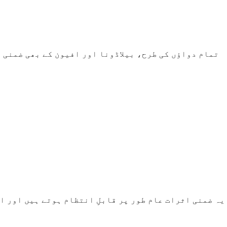
تمام دواؤں کی طرح، بیلاڈونا اور افیون کے بھی ضمنی 
یہ ضمنی اثرات عام طور پر قابلِ انتظام ہوتے ہیں اور ا