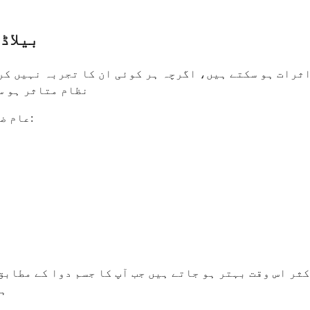
بیلاڈ
اثرات ہو سکتے ہیں، اگرچہ ہر کوئی ان کا تجربہ نہیں کر
نظام متاثر ہو س
عام ضمنی اثرات جن کا آپ تجربہ کر سکتے ہیں ان میں شامل ہیں:
کثر اس وقت بہتر ہو جاتے ہیں جب آپ کا جسم دوا کے مطاب
ہو