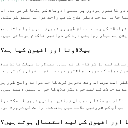
ے دو طاقتور پودوں پر مبنی ادویات کو یکجا کرتی ہے۔ اس
ا جاتا ہے جب دیگر علاج کافی راحت فراہم نہیں کر سکے۔
تبادلات کی وجہ سے عام طور پر تجویز نہیں کیا جاتا ہے،
آپشن ہے جہاں روایتی درد کی دوائیں ناکام ہوجاتی ہیں۔
بیلاڈونا اور افیون کیا ہے؟
ے کے لیے مل کر کام کرتے ہیں۔ بیلاڈونا مہلک نائٹ شیڈ
فین مواد کے ذریعے طاقتور درد سے نجات فراہم کرتی ہے۔
کٹر اسے صرف اس وقت تجویز کرے گا جب فوائد واضح طور پر
دید حالات کے لیے جو دیگر علاج کا جواب نہیں دیتے ہیں۔
ددگار ہو سکتا ہے جب آپ زبانی دوائیں نہیں لے سکتے یا
جب آپ کو شرونیی علاقے میں ہدف شدہ راحت کی ضرورت ہو۔
ا اور افیون کس لیے استعمال ہوتے ہیں؟