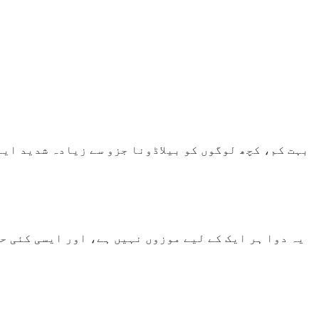
بہت کم، کچھ لوگوں کو بیلاڈونا جزو سے زیادہ شدید ای
یہ دوا ہر ایک کے لیے موزوں نہیں ہے، اور ایسی کئی حا