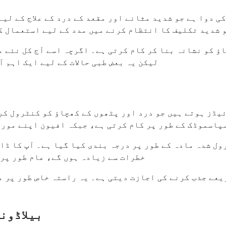
ی دوا ہے جو شدید مثانے اور مقعد کے درد کے علاج کے لی
 شدید تکلیف کا انتظام کرنے میں مدد کے لیے استعمال کی
ؤ کو نشانہ بنا کر کام کرتی ہے۔ اگرچہ اسے آج کل نئے م
لیکن یہ بعض طبی حالات کے لیے ایک اہم 
یڈز ہوتے ہیں جو درد اور پٹھوں کے کھچاؤ کو کنٹرول کرن
سپاسموڈک کے طور پر کام کرتی ہے، جبکہ افیون اپنے مور
ول شدہ مادہ کے طور پر درجہ بندی کیا گیا ہے۔ آپ کا ڈا
خطرات سے زیادہ ہوں گے، عام طور پر ش
یعے جذب کرنے کی اجازت دیتی ہے۔ یہ راستہ خاص طور پر م
بیلاڈون