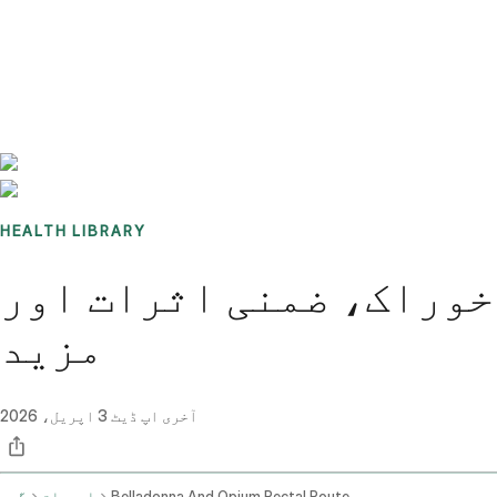
Benchmarks
Stories
FAQ
Sign up / Log in
HEALTH LIBRARY
 خوراک، ضمنی اثرات اور
مزید
آخری اپ ڈیٹ
3 اپریل، 2026
Belladonna And Opium Rectal Route
ادویات
گھر