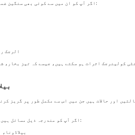
اگر آپ کو ان میں سے کوئی بھی سنگین ضمنی اثرات محسوس ہوں تو فوراً اپنے ڈاکٹر سے رابطہ کریں:
الرجک رد
نٹی کولینرجک اثرات ہو سکتے ہیں، جیسے کہ تیز بخار، شد
بیل
لتیں اور حالات ہیں جن میں اس سے مکمل طور پر گریز کرن
اگر آپ کو مندرجہ ذیل مسائل ہیں تو آپ کو بیلاڈونا اور افیون استعمال نہیں کرنی چاہیے:
بیلاڈونا، 