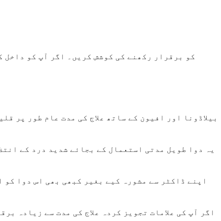
بیلاڈونا اور افیون کے ساتھ علاج کی مدت عام طور پر قلی
یہ دوا طویل مدتی استعمال کے بجائے شدید درد کے انتظا
اپنے ڈاکٹر سے مشورہ کیے بغیر کبھی بھی اس دوا کو ا
اگر آپ کی علامات تجویز کردہ علاج کی مدت سے زیادہ برق