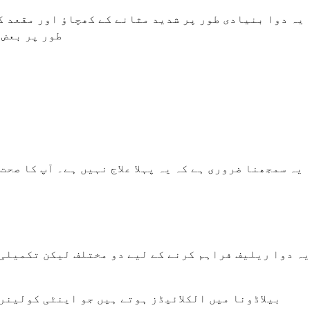
یہ دوا بنیادی طور پر شدید مثانے کے کھچاؤ اور مقعد کے
طور پر بعض 
یہ سمجھنا ضروری ہے کہ یہ پہلا علاج نہیں ہے۔ آپ کا صحت
یہ دوا ریلیف فراہم کرنے کے لیے دو مختلف لیکن تکمیلی 
بیلاڈونا میں الکلائیڈز ہوتے ہیں جو اینٹی کولینر