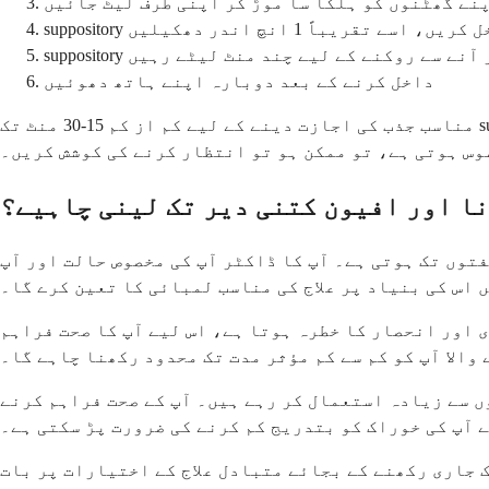
نے گھٹنوں کو ہلکا سا موڑ کر اپنی طرف لیٹ جائیں
 اسے تقریباً 1 انچ اندر دھکیلیں
su کو باہر آنے سے روکنے کے لیے چند منٹ لیٹے رہیں
داخل کرنے کے بعد دوبارہ اپنے ہاتھ دھوئیں
مناسب جذب کی اجازت دینے کے لیے کم از کم 15-30 منٹ تک suppository کو برقرار رکھنے کی کوشش کریں۔ اگر آپ کو داخل کرنے کے فوراً بعد آنتوں کی حرکت کرنے کی خواہش
وس ہوتی ہے، تو ممکن ہو تو انتظار کرنے کی کوشش کریں۔
نا اور افیون کتنی دیر تک لینی چاہیے؟
فتوں تک ہوتی ہے۔ آپ کا ڈاکٹر آپ کی مخصوص حالت اور آپ
 اس کی بنیاد پر علاج کی مناسب لمبائی کا تعین کرے گا۔
 اور انحصار کا خطرہ ہوتا ہے، اس لیے آپ کا صحت فراہم
والا آپ کو کم سے کم مؤثر مدت تک محدود رکھنا چاہے گا۔
ں سے زیادہ استعمال کر رہے ہیں۔ آپ کے صحت فراہم کرنے
یے آپ کی خوراک کو بتدریج کم کرنے کی ضرورت پڑ سکتی ہے۔
ک جاری رکھنے کے بجائے متبادل علاج کے اختیارات پر بات