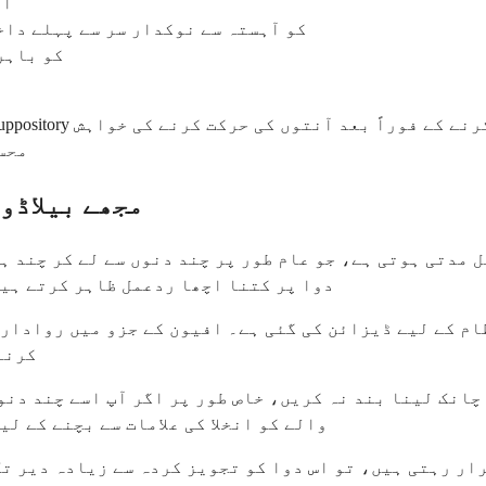
اپ
suppository کو آہستہ سے نوکدار سر سے پہلے داخل کریں،
ppository
محس
مجھے بیلاڈو
ل مدتی ہوتی ہے، جو عام طور پر چند دنوں سے لے کر چند ہ
دوا پر کتنا اچھا ردعمل ظاہر کرتے ہیں
م کے لیے ڈیزائن کی گئی ہے۔ افیون کے جزو میں رواداری
کرنے 
چانک لینا بند نہ کریں، خاص طور پر اگر آپ اسے چند دنو
والے کو انخلا کی علامات سے بچنے کے ل
رار رہتی ہیں، تو اس دوا کو تجویز کردہ سے زیادہ دیر ت