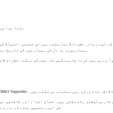
بڑھا ہوا پر
 کے لیے زیادہ خطرناک بنا سکتے ہیں تو خصوصی احتیاط کی
بیماریوں، یا دل کی بیماریوں کی تاریخ ہے 
وا سے پرہیز کرنا چاہیے کیونکہ بچے کو ممکنہ خطرات لاح
معیاری تجارتی تیاری رہی ہے، حالانکہ عام ورژن بھی دستیاب ہو سکتے ہیں۔
 فارمولیشنز رکھ سکتی ہیں۔ فعال اجزاء اور طاقتیں می
کو اپنے مخصوص نسخے کے بارے م