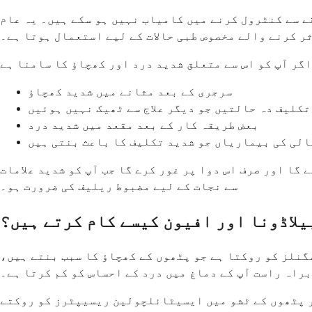
ے سے کنٹرول کرنے میں کامیاب نہیں ہو سکے ہیں۔ یہ عام
ر کرنے والے مخصوص طبی حالات کے لیے استعمال ہوتا ہے۔
سرجری کے بعد مثانے میں شدید کھچاؤ
تکلیف دہ حالتیں جو دیگر علاج سے ٹھیک نہیں ہوئیں
بعض طریقہ کار کے بعد مقعد میں شدید درد
الی کی بیماریاں جو شدید تکلیف کا باعث بنتی ہیں
 گا اور صرف اس دوا پر غور کرے گا جب آپ کو شدید علامات
سے نجات کے لیے مضبوط ریلیف کی ضرورت ہو۔
یلاڈونا اور افیون کیسے کام کرتے ہیں؟
گنلز کو روکتا ہے جو پٹھوں کے کھچاؤ کا سبب بنتے ہیں،
راہ راست آپ کے دماغ میں درد کے احساس کو کم کرتا ہے۔
ار پٹھوں کے ٹشو میں ایسیٹائلچولین ریسیپٹرز کو روکتے