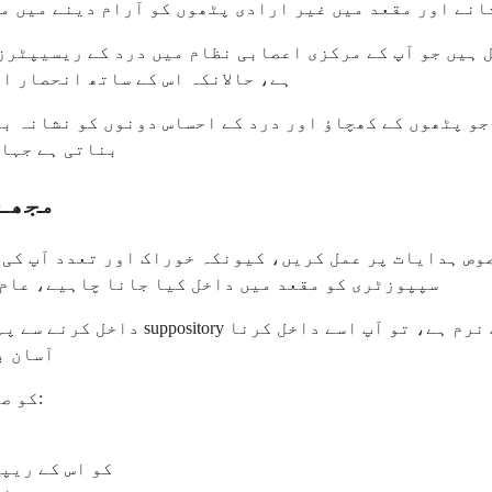
انے اور مقعد میں غیر ارادی پٹھوں کو آرام دینے میں مد
 ہیں جو آپ کے مرکزی اعصابی نظام میں درد کے ریسیپٹرز
ہے، حالانکہ اس کے ساتھ انحصار ا
جو پٹھوں کے کھچاؤ اور درد کے احساس دونوں کو نشانہ بن
بناتی ہے جہاں
مجھے 
وص ہدایات پر عمل کریں، کیونکہ خوراک اور تعدد آپ کی 
سپپوزٹری کو مقعد میں داخل کیا جانا چاہیے، عام ط
آسان ب
suppository کو صحیح طریقے سے استعمال کرنے کا طریقہ یہاں ہے:
استعمال کرنے سے فوراً پہلے itory