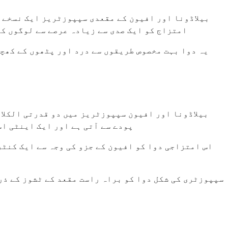
بیلاڈونا اور افیون کے مقعدی سپپوزٹریز ایک نسخے ک
امتزاج کو ایک صدی سے زیادہ عرصے سے لوگوں کو
یہ دوا بہت مخصوص طریقوں سے درد اور پٹھوں کے کھچا
بیلاڈونا اور افیون سپپوزٹریز میں دو قدرتی الکلائ
پودے سے آتی ہے اور ایک اینٹی ا
اس امتزاجی دوا کو افیون کے جزو کی وجہ سے ایک کنٹر
سپپوزٹری کی شکل دوا کو براہ راست مقعد کے ٹشوز کے ذر