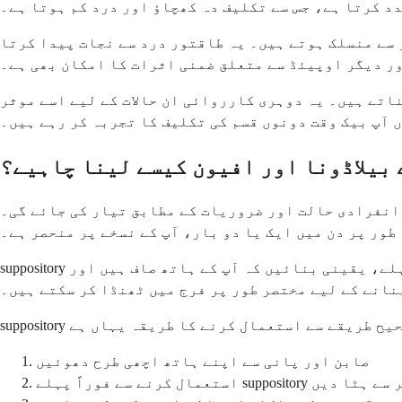
د کرتا ہے، جس سے تکلیف دہ کھچاؤ اور درد کم ہوتا ہے۔
 سے منسلک ہوتے ہیں۔ یہ طاقتور درد سے نجات پیدا کرتا
ور دیگر اوپیئڈ سے متعلق ضمنی اثرات کا امکان بھی ہے۔
اتے ہیں۔ یہ دوہری کارروائی ان حالات کے لیے اسے موثر
 آپ بیک وقت دونوں قسم کی تکلیف کا تجربہ کر رہے ہیں۔
بیلاڈونا اور افیون کیسے لینا چاہیے؟
انفرادی حالت اور ضروریات کے مطابق تیار کی جائے گی۔
ور پر دن میں ایک یا دو بار، آپ کے نسخے پر منحصر ہے۔
suppository داخل کرنے سے پہلے، یقینی بنائیں کہ آپ کے ہاتھ صاف ہیں اور suppository کمرے کے درجہ حرارت پر ہے۔ اگر یہ گرمی کی وجہ سے بہت نرم ہے، تو آپ اسے داخل کرنا
نانے کے لیے مختصر طور پر فرج میں ٹھنڈا کر سکتے ہیں۔
صابن اور پانی سے اپنے ہاتھ اچھی طرح دھوئیں
suppos کو اس کے ریپر سے ہٹا دیں