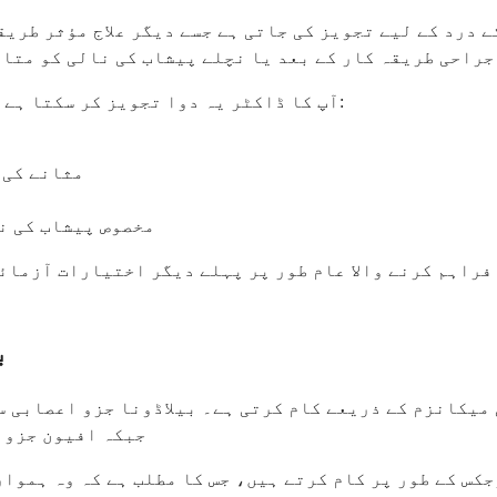
 درد کے لیے تجویز کی جاتی ہے جسے دیگر علاج مؤثر طریق
جراحی طریقہ کار کے بعد یا نچلے پیشاب کی نالی کو متاث
آپ کا ڈاکٹر یہ دوا تجویز کر سکتا ہے اگر آپ کو اس سے متعلق شدید درد اور کھچاؤ کا سامنا ہے:
مثانے کی 
مخصوص پیشاب کی ن
 فراہم کرنے والا عام طور پر پہلے دیگر اختیارات آزمائے
ب
میکانزم کے ذریعے کام کرتی ہے۔ بیلاڈونا جزو اعصابی س
جبکہ افیون جزو ب
جکس کے طور پر کام کرتے ہیں، جس کا مطلب ہے کہ وہ ہمو