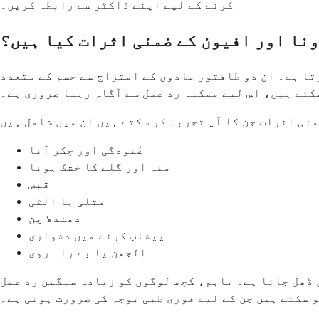
کرنے کے لیے اپنے ڈاکٹر سے رابطہ کریں۔
ونا اور افیون کے ضمنی اثرات کیا ہیں؟
تا ہے۔ ان دو طاقتور مادوں کے امتزاج سے جسم کے متعدد
کتے ہیں، اس لیے ممکنہ رد عمل سے آگاہ رہنا ضروری ہے۔
غُنودگی اور چکر آنا
منہ اور گلے کا خشک ہونا
قبض
متلی یا الٹی
دھندلا پن
پیشاب کرنے میں دشواری
الجھن یا بے راہ روی
ق ڈھل جاتا ہے۔ تاہم، کچھ لوگوں کو زیادہ سنگین رد عمل
 سکتے ہیں جن کے لیے فوری طبی توجہ کی ضرورت ہوتی ہے۔