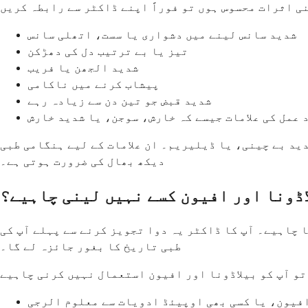
شدید سانس لینے میں دشواری یا سست، اتھلی سانس
تیز یا بے ترتیب دل کی دھڑکن
شدید الجھن یا فریب
پیشاب کرنے میں ناکامی
شدید قبض جو تین دن سے زیادہ رہے
 عمل کی علامات جیسے کہ خارش، سوجن، یا شدید خارش
ید بے چینی، یا ڈیلیریم۔ ان علامات کے لیے ہنگامی طبی
دیکھ بھال کی ضرورت ہوتی ہے۔
اڈونا اور افیون کسے نہیں لینی چاہیے؟
ا چاہیے۔ آپ کا ڈاکٹر یہ دوا تجویز کرنے سے پہلے آپ کی
طبی تاریخ کا بغور جائزہ لے گا۔
افیون، یا کسی بھی اوپیئڈ ادویات سے معلوم الرجی