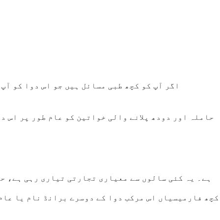
اگر آپ کو کچھ طبی مسائل ہیں جو اس دوا کو آپ
حاملہ اور دودھ پلانے والی خواتین کو عام طور پر اس د
بیلاڈونا اور افیون سپپوزٹریز کا سب سے عام برانڈ نام B&O Supprettes ہے۔ یہ کئی سالوں سے 
کچھ فارمیسیاں اس مرکب دوا کے دوسرے برانڈ نام یا عام