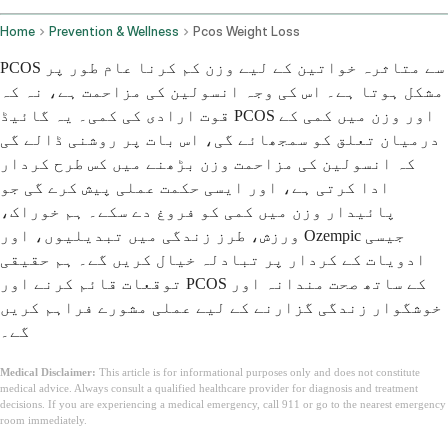
Home
Prevention & Wellness
Pcos Weight Loss
PCOS سے متاثرہ خواتین کے لیے وزن کم کرنا عام طور پر
مشکل ہوتا ہے۔ اس کی وجہ انسولین کی مزاحمت ہے، نہ کہ
قوت ارادی کی کمی۔ یہ گائیڈ PCOS اور وزن میں کمی کے
درمیان تعلق کو سمجھائے گی، اس بات پر روشنی ڈالے گی
کہ انسولین کی مزاحمت وزن بڑھنے میں کس طرح کردار
ادا کرتی ہے، اور ایسی حکمت عملی پیش کرے گی جو
پائیدار وزن میں کمی کو فروغ دے سکے۔ ہم خوراک،
ورزش، طرز زندگی میں تبدیلیوں، اور Ozempic جیسی
ادویات کے کردار پر تبادلہ خیال کریں گے۔ ہم حقیقی
توقعات قائم کرنے اور PCOS کے ساتھ صحت مندانہ اور
خوشگوار زندگی گزارنے کے لیے عملی مشورے فراہم کریں
گے۔
Medical Disclaimer:
This article is for informational purposes only and does not constitute
medical advice. Always consult a qualified healthcare provider for diagnosis and treatment
decisions. If you are experiencing a medical emergency, call 911 or go to the nearest emergency
room immediately.