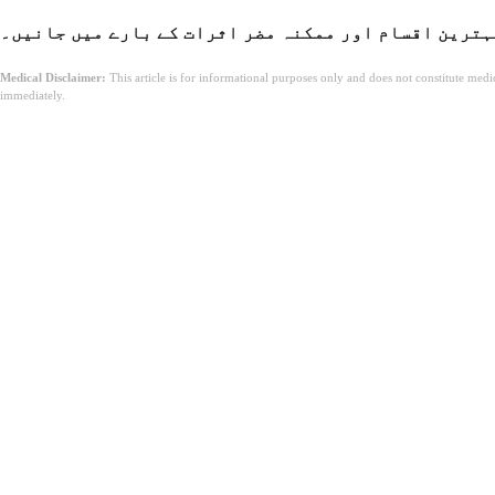
ہترین اقسام اور ممکنہ مضر اثرات کے بارے میں جانیں۔
Medical Disclaimer:
This article is for informational purposes only and does not constitute med
immediately.