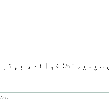
 سپلیمنٹ: فوائد، بہتری
Turmeric Supplement Benefits Best Forms And Side Effects