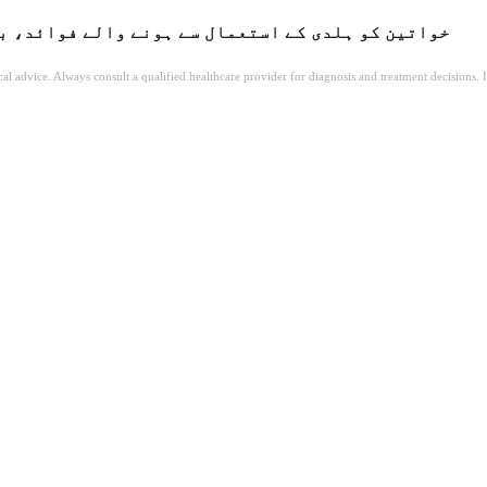
خواتین کو ہلدی کے استعمال سے ہونے والے فوائد، ب
ical advice. Always consult a qualified healthcare provider for diagnosis and treatment decisions