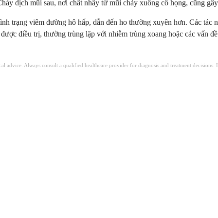
Chảy dịch mũi sau, nơi chất nhầy từ mũi chảy xuống cổ họng, cũng gây
 tình trạng viêm đường hô hấp, dẫn đến ho thường xuyên hơn. Các tác 
 được điều trị, thường trùng lặp với nhiễm trùng xoang hoặc các vấn đ
ical advice. Always consult a qualified healthcare provider for diagnosis and treatment decisions