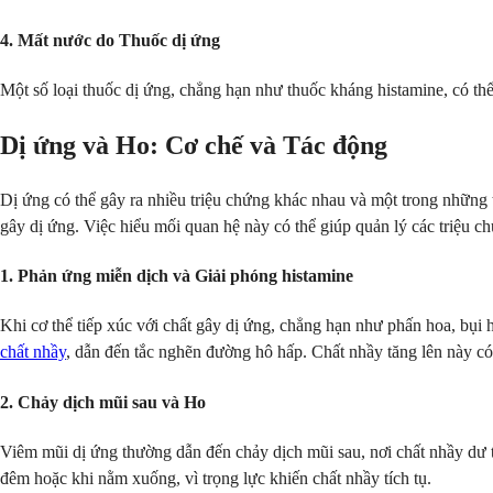
4. Mất nước do Thuốc dị ứng
Một số loại thuốc dị ứng, chẳng hạn như thuốc kháng histamine, có t
Dị ứng và Ho: Cơ chế và Tác động
Dị ứng có thể gây ra nhiều triệu chứng khác nhau và một trong những t
gây dị ứng. Việc hiểu mối quan hệ này có thể giúp quản lý các triệu c
1. Phản ứng miễn dịch và Giải phóng histamine
Khi cơ thể tiếp xúc với chất gây dị ứng, chẳng hạn như phấn hoa, bụi
chất nhầy
, dẫn đến tắc nghẽn đường hô hấp. Chất nhầy tăng lên này có
2. Chảy dịch mũi sau và Ho
Viêm mũi dị ứng thường dẫn đến chảy dịch mũi sau, nơi chất nhầy dư t
đêm hoặc khi nằm xuống, vì trọng lực khiến chất nhầy tích tụ.