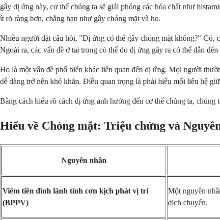
gây dị ứng này, cơ thể chúng ta sẽ giải phóng các hóa chất như histam
ít rõ ràng hơn, chẳng hạn như gây chóng mặt và ho.
Nhiều người đặt câu hỏi, "Dị ứng có thể gây chóng mặt không?" Có, ch
Ngoài ra, các vấn đề ở tai trong có thể do dị ứng gây ra có thể dẫn đ
Ho là một vấn đề phổ biến khác liên quan đến dị ứng. Mọi người thườn
dễ dàng trở nên khó khăn. Điều quan trọng là phải hiểu mối liên hệ gi
Bằng cách hiểu rõ cách dị ứng ảnh hưởng đến cơ thể chúng ta, chúng t
Hiểu về Chóng mặt: Triệu chứng và Nguyê
Nguyên nhân
Viêm tiền đình lành tính cơn kịch phát vị trí
Một nguyên nhân 
(BPPV)
dịch chuyển.