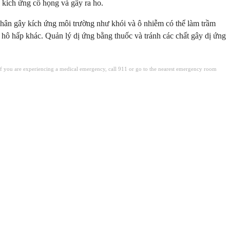
 kích ứng cổ họng và gây ra ho.
nhân gây kích ứng môi trường như khói và ô nhiễm có thể làm trầm
ề hô hấp khác. Quản lý dị ứng bằng thuốc và tránh các chất gây dị ứng
. If you are experiencing a medical emergency, call 911 or go to the nearest emergency room