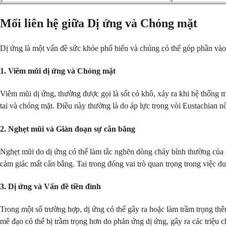
Mối liên hệ giữa Dị ứng và Chóng mặt
Dị ứng là một vấn đề sức khỏe phổ biến và chúng có thể góp phần vào 
1. Viêm mũi dị ứng và Chóng mặt
Viêm mũi dị ứng, thường được gọi là sốt cỏ khô, xảy ra khi hệ thống
tai và chóng mặt. Điều này thường là do áp lực trong vòi Eustachian n
2. Nghẹt mũi và Gián đoạn sự cân bằng
Nghẹt mũi do dị ứng có thể làm tắc nghẽn dòng chảy bình thường của 
cảm giác mất cân bằng. Tai trong đóng vai trò quan trọng trong việc du
3. Dị ứng và Vấn đề tiền đình
Trong một số trường hợp, dị ứng có thể gây ra hoặc làm trầm trọng thê
mê đạo có thể bị trầm trọng hơn do phản ứng dị ứng, gây ra các triệu