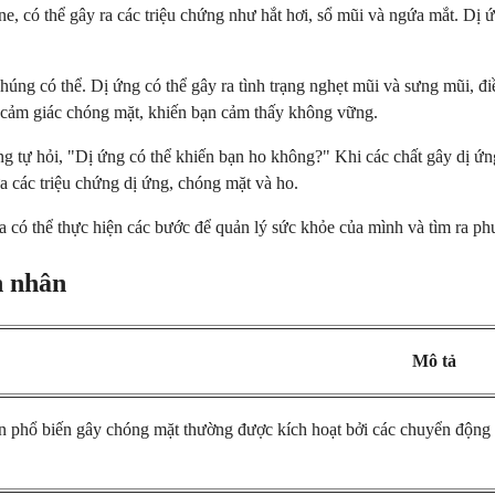
ine, có thể gây ra các triệu chứng như hắt hơi, sổ mũi và ngứa mắt. D
úng có thể. Dị ứng có thể gây ra tình trạng nghẹt mũi và sưng mũi, đ
ến cảm giác chóng mặt, khiến bạn cảm thấy không vững.
g tự hỏi, "Dị ứng có thể khiến bạn ho không?" Khi các chất gây dị ứng
ữa các triệu chứng dị ứng, chóng mặt và ho.
a có thể thực hiện các bước để quản lý sức khỏe của mình và tìm ra ph
n nhân
Mô tả
phổ biến gây chóng mặt thường được kích hoạt bởi các chuyển động đầu