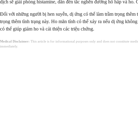
dịch sẽ giải phóng histamine, dẫn đến tắc nghẽn đường hô hấp và ho. 
Đối với những người bị hen suyễn, dị ứng có thể làm trầm trọng thêm
trọng thêm tình trạng này. Ho mãn tính có thể xảy ra nếu dị ứng không
có thể giúp giảm ho và cải thiện các triệu chứng.
Medical Disclaimer:
This article is for informational purposes only and does not constitute med
immediately.