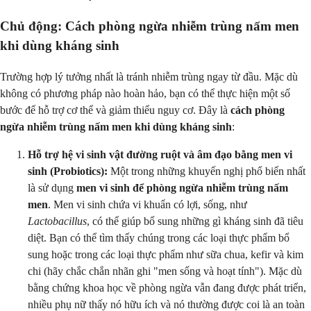
Chủ động: Cách phòng ngừa nhiễm trùng nấm men
khi dùng kháng sinh
Trường hợp lý tưởng nhất là tránh nhiễm trùng ngay từ đầu. Mặc dù
không có phương pháp nào hoàn hảo, bạn có thể thực hiện một số
bước để hỗ trợ cơ thể và giảm thiểu nguy cơ. Đây là
cách phòng
ngừa nhiễm trùng nấm men khi dùng kháng sinh
:
Hỗ trợ hệ vi sinh vật đường ruột và âm đạo bằng men vi
sinh (Probiotics):
Một trong những khuyến nghị phổ biến nhất
là sử dụng
men vi sinh để phòng ngừa nhiễm trùng nấm
men
. Men vi sinh chứa vi khuẩn có lợi, sống, như
Lactobacillus
, có thể giúp bổ sung những gì kháng sinh đã tiêu
diệt. Bạn có thể tìm thấy chúng trong các loại thực phẩm bổ
sung hoặc trong các loại thực phẩm như sữa chua, kefir và kim
chi (hãy chắc chắn nhãn ghi "men sống và hoạt tính"). Mặc dù
bằng chứng khoa học về phòng ngừa vẫn đang được phát triển,
nhiều phụ nữ thấy nó hữu ích và nó thường được coi là an toàn