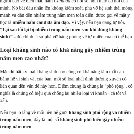
người bảo vệ biến mất, nấm
Candida
cơ hội sẽ nhìn thấy cơ hội của
mình. Nó bắt đầu nhân lên không kiểm soát, phá vỡ hệ sinh thái mỏng
manh và dẫn đến nhiễm trùng nấm men toàn diện, được gọi về mặt y
học là
nhiễm nấm candida âm đạo
. Vì vậy, nếu bạn đang tự hỏi,
"
Tại sao tôi lại bị nhiễm trùng nấm men sau khi dùng kháng
sinh?
" - đó chính là sự phá vỡ hàng phòng vệ tự nhiên của cơ thể bạn.
Loại kháng sinh nào có khả năng gây nhiễm trùng
nấm men cao nhất?
Mặc dù bất kỳ loại kháng sinh nào cũng có khả năng làm mất cân
bằng hệ vi sinh vật của bạn, một số loại nhất định thường xuyên có
liên quan đến vấn đề này hơn. Điểm chung là chúng là "phổ rộng", có
nghĩa là chúng có hiệu quả chống lại nhiều loại vi khuẩn - cả tốt và
xấu.
Nếu bạn lo lắng về mối liên hệ giữa
kháng sinh phổ rộng và nhiễm
trùng nấm men
, đây là một số
kháng sinh phổ biến gây nhiễm
trùng nấm men
: