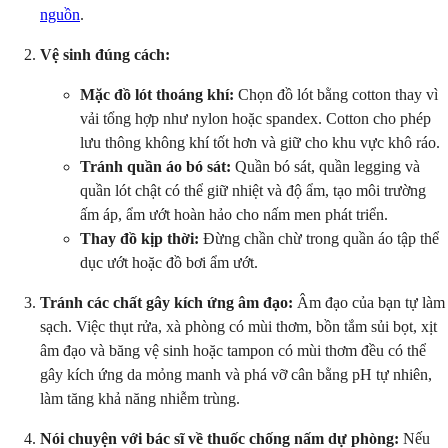
nguồn
.
Vệ sinh đúng cách:
Mặc đồ lót thoáng khí:
Chọn đồ lót bằng cotton thay vì
vải tổng hợp như nylon hoặc spandex. Cotton cho phép
lưu thông không khí tốt hơn và giữ cho khu vực khô ráo.
Tránh quần áo bó sát:
Quần bó sát, quần legging và
quần lót chật có thể giữ nhiệt và độ ẩm, tạo môi trường
ấm áp, ẩm ướt hoàn hảo cho nấm men phát triển.
Thay đồ kịp thời:
Đừng chần chừ trong quần áo tập thể
dục ướt hoặc đồ bơi ẩm ướt.
Tránh các chất gây kích ứng âm đạo:
Âm đạo của bạn tự làm
sạch. Việc thụt rửa, xà phòng có mùi thơm, bồn tắm sủi bọt, xịt
âm đạo và băng vệ sinh hoặc tampon có mùi thơm đều có thể
gây kích ứng da mỏng manh và phá vỡ cân bằng pH tự nhiên,
làm tăng khả năng nhiễm trùng.
Nói chuyện với bác sĩ về thuốc chống nấm dự phòng:
Nếu