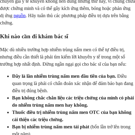
chuyên gia y tế khuyên không nên dùng những thứ này, vì chúng chưa
được chứng minh và có thể gây kích ứng thêm, bỏng hoặc phản ứng
dị ứng
nguồn
. Hãy tuân thủ các phương pháp điều trị dựa trên bằng
chứng.
Khi nào cần đi khám bác sĩ
Mặc dù nhiều trường hợp nhiễm trùng nấm men có thể tự điều trị,
nhưng điều cần thiết là phải tìm kiếm lời khuyên y tế trong một số
trường hợp nhất định. Đừng ngần ngại gọi cho bác sĩ của bạn nếu:
Đây là lần nhiễm trùng nấm men đầu tiên của bạn.
Điều
quan trọng là phải có chẩn đoán xác nhận để đảm bảo bạn đang
điều trị đúng bệnh.
Bạn không chắc chắn liệu các triệu chứng của mình có phải
do nhiễm trùng nấm men hay không.
Thuốc điều trị nhiễm trùng nấm men OTC của bạn không
cải thiện các triệu chứng.
Bạn bị nhiễm trùng nấm men tái phát
(bốn lần trở lên trong
một năm).