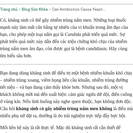
Trang chủ
Blog Sức Khỏe
Can Antibiotics Cause Yeast Infection
Có, kháng sinh có thể gây nhiễm trùng nấm men. Những loại thuốc
mạnh này làm mất cân bằng tự nhiên của vi khuẩn trong âm đạo của
bạn, cho phép một loại nấm gọi là
Candida
phát triển quá mức. Sự
phát triển quá mức này dẫn đến các triệu chứng khó chịu của nhiễm
trùng nấm men âm đạo, còn được gọi là bệnh candidiasis. Hãy cùng
tìm hiểu sâu hơn.
Bạn đang dùng kháng sinh để điều trị một bệnh nhiễm khuẩn khó chịu
– nhiễm trùng xoang, viêm họng liên cầu khuẩn, nhiễm trùng đường
tiết niệu – và bạn đang cảm thấy khỏe hơn. Nhưng sau đó, một vị
khách không mời mà đến xuất hiện: cảm giác ngứa dữ dội, điên cuồng
ở vùng kín. Nếu tình huống này nghe quen thuộc, bạn không đơn độc.
Câu hỏi
kháng sinh có gây nhiễm trùng nấm men không
là điều mà
nhiều phụ nữ đặt ra, thường là do trải nghiệm trực tiếp đầy bực bội.
Mối liên hệ này là rất thực tế. Mặc dù kháng sinh rất cần thiết để