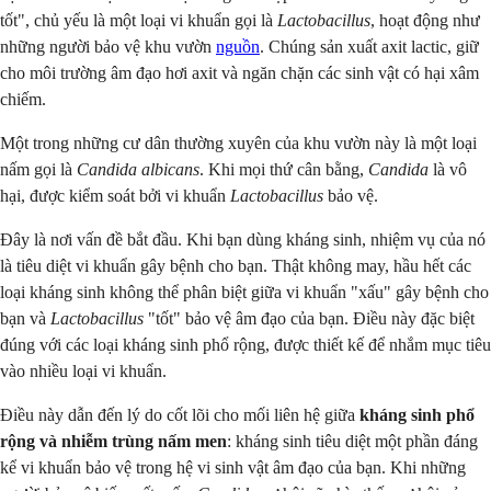
tốt", chủ yếu là một loại vi khuẩn gọi là
Lactobacillus
, hoạt động như
những người bảo vệ khu vườn
nguồn
. Chúng sản xuất axit lactic, giữ
cho môi trường âm đạo hơi axit và ngăn chặn các sinh vật có hại xâm
chiếm.
Một trong những cư dân thường xuyên của khu vườn này là một loại
nấm gọi là
Candida albicans
. Khi mọi thứ cân bằng,
Candida
là vô
hại, được kiểm soát bởi vi khuẩn
Lactobacillus
bảo vệ.
Đây là nơi vấn đề bắt đầu. Khi bạn dùng kháng sinh, nhiệm vụ của nó
là tiêu diệt vi khuẩn gây bệnh cho bạn. Thật không may, hầu hết các
loại kháng sinh không thể phân biệt giữa vi khuẩn "xấu" gây bệnh cho
bạn và
Lactobacillus
"tốt" bảo vệ âm đạo của bạn. Điều này đặc biệt
đúng với các loại kháng sinh phổ rộng, được thiết kế để nhắm mục tiêu
vào nhiều loại vi khuẩn.
Điều này dẫn đến lý do cốt lõi cho mối liên hệ giữa
kháng sinh phổ
rộng và nhiễm trùng nấm men
: kháng sinh tiêu diệt một phần đáng
kể vi khuẩn bảo vệ trong hệ vi sinh vật âm đạo của bạn. Khi những