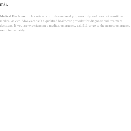
mái.
Medical Disclaimer:
This article is for informational purposes only and does not constitute
medical advice. Always consult a qualified healthcare provider for diagnosis and treatment
decisions. If you are experiencing a medical emergency, call 911 or go to the nearest emergency
room immediately.