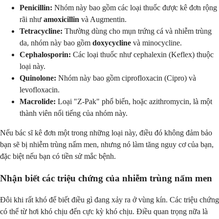
Penicillin:
Nhóm này bao gồm các loại thuốc được kê đơn rộng
rãi như
amoxicillin
và Augmentin.
Tetracycline:
Thường dùng cho mụn trứng cá và nhiễm trùng
da, nhóm này bao gồm
doxycycline
và minocycline.
Cephalosporin:
Các loại thuốc như cephalexin (Keflex) thuộc
loại này.
Quinolone:
Nhóm này bao gồm ciprofloxacin (Cipro) và
levofloxacin.
Macrolide:
Loại "Z-Pak" phổ biến, hoặc azithromycin, là một
thành viên nổi tiếng của nhóm này.
Nếu bác sĩ kê đơn một trong những loại này, điều đó không đảm bảo
bạn sẽ bị nhiễm trùng nấm men, nhưng nó làm tăng nguy cơ của bạn,
đặc biệt nếu bạn có tiền sử mắc bệnh.
Nhận biết các triệu chứng của nhiễm trùng nấm men
Đôi khi rất khó để biết điều gì đang xảy ra ở vùng kín. Các triệu chứng
có thể từ hơi khó chịu đến cực kỳ khó chịu. Điều quan trọng nữa là