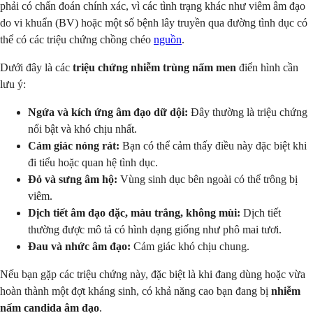
phải có chẩn đoán chính xác, vì các tình trạng khác như viêm âm đạo
do vi khuẩn (BV) hoặc một số bệnh lây truyền qua đường tình dục có
thể có các triệu chứng chồng chéo
nguồn
.
Dưới đây là các
triệu chứng nhiễm trùng nấm men
điển hình cần
lưu ý:
Ngứa và kích ứng âm đạo dữ dội:
Đây thường là triệu chứng
nổi bật và khó chịu nhất.
Cảm giác nóng rát:
Bạn có thể cảm thấy điều này đặc biệt khi
đi tiểu hoặc quan hệ tình dục.
Đỏ và sưng âm hộ:
Vùng sinh dục bên ngoài có thể trông bị
viêm.
Dịch tiết âm đạo đặc, màu trắng, không mùi:
Dịch tiết
thường được mô tả có hình dạng giống như phô mai tươi.
Đau và nhức âm đạo:
Cảm giác khó chịu chung.
Nếu bạn gặp các triệu chứng này, đặc biệt là khi đang dùng hoặc vừa
hoàn thành một đợt kháng sinh, có khả năng cao bạn đang bị
nhiễm
nấm candida âm đạo
.