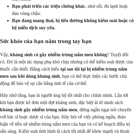
Bạn phát triển các triệu chứng khác
, như sốt, ớn lạnh hoặc
đau vùng chậu.
Bạn đang mang thai, bị tiểu đường không kiểm soát hoặc có
hệ miễn dịch suy yếu.
Sức khỏe của bạn nằm trong tay bạn
Vậy,
kháng sinh có gây nhiễm trùng nấm men không
? Tuyệt đối
có. Đó là một tác dụng phụ khó chịu nhưng có thể kiểm soát được của
thuốc cần thiết. Bằng cách hiểu
tại sao tôi lại bị nhiễm trùng nấm
men sau khi dùng kháng sinh
, bạn có thể thực hiện các bước chủ
động để bảo vệ sự cân bằng tinh tế của cơ thể.
Hãy nhớ rằng, bạn là người ủng hộ tốt nhất cho chính mình. Lần tới
khi bạn được kê đơn một đợt kháng sinh, đặc biệt là từ danh sách
kháng sinh gây nhiễm trùng nấm men
, đừng ngần ngại nói chuyện
với bác sĩ hoặc dược sĩ của bạn. Hãy hỏi về việc phòng ngừa, thảo
luận về tiền sử nhiễm trùng nấm men của bạn và có kế hoạch điều trị
sẵn sàng. Kiểm soát tình hình là cách tốt nhất để khỏe mạnh và thoải