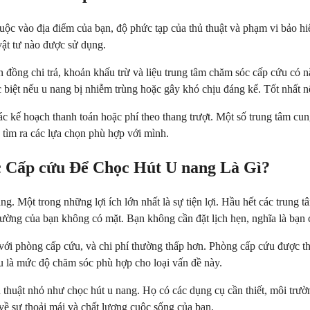
thuộc vào địa điểm của bạn, độ phức tạp của thủ thuật và phạm vi bảo 
vật tư nào được sử dụng.
ản đồng chi trả, khoản khấu trừ và liệu trung tâm chăm sóc cấp cứu c
đặc biệt nếu u nang bị nhiễm trùng hoặc gây khó chịu đáng kể. Tốt nhất 
các kế hoạch thanh toán hoặc phí theo thang trượt. Một số trung tâm 
 tìm ra các lựa chọn phù hợp với mình.
 Cấp cứu Để Chọc Hút U nang Là Gì?
ang. Một trong những lợi ích lớn nhất là sự tiện lợi. Hầu hết các trung
hường của bạn không có mặt. Bạn không cần đặt lịch hẹn, nghĩa là bạn 
với phòng cấp cứu, và chi phí thường thấp hơn. Phòng cấp cứu được th
u là mức độ chăm sóc phù hợp cho loại vấn đề này.
 thuật nhỏ như chọc hút u nang. Họ có các dụng cụ cần thiết, môi trườ
 về sự thoải mái và chất lượng cuộc sống của bạn.