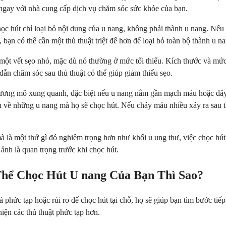
ệ ngay với nhà cung cấp dịch vụ chăm sóc sức khỏe của bạn.
ọc hút chỉ loại bỏ nội dung của u nang, không phải thành u nang. Nếu thà
, bạn có thể cần một thủ thuật triệt để hơn để loại bỏ toàn bộ thành u n
 một vết sẹo nhỏ, mặc dù nó thường ở mức tối thiểu. Kích thước và mức 
ẫn chăm sóc sau thủ thuật có thể giúp giảm thiểu sẹo.
ương mô xung quanh, đặc biệt nếu u nang nằm gần mạch máu hoặc dây t
thận về những u nang mà họ sẽ chọc hút. Nếu chảy máu nhiều xảy ra sau 
 là một thứ gì đó nghiêm trọng hơn như khối u ung thư, việc chọc hút 
ảnh là quan trọng trước khi chọc hút.
hể Chọc Hút U nang Của Bạn Thì Sao?
hức tạp hoặc rủi ro để chọc hút tại chỗ, họ sẽ giúp bạn tìm bước tiếp 
hiện các thủ thuật phức tạp hơn.