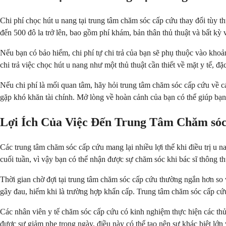
Chi phí chọc hút u nang tại trung tâm chăm sóc cấp cứu thay đổi tùy 
đến 500 đô la trở lên, bao gồm phí khám, bản thân thủ thuật và bất kỳ 
Nếu bạn có bảo hiểm, chi phí tự chi trả của bạn sẽ phụ thuộc vào kho
chi trả việc chọc hút u nang như một thủ thuật cần thiết về mặt y tế, 
Nếu chi phí là mối quan tâm, hãy hỏi trung tâm chăm sóc cấp cứu về 
gặp khó khăn tài chính. Mở lòng về hoàn cảnh của bạn có thể giúp bạn
Lợi Ích Của Việc Đến Trung Tâm Chăm sóc
Các trung tâm chăm sóc cấp cứu mang lại nhiều lợi thế khi điều trị u n
cuối tuần, vì vậy bạn có thể nhận được sự chăm sóc khi bác sĩ thông t
Thời gian chờ đợi tại trung tâm chăm sóc cấp cứu thường ngắn hơn so 
gây đau, hiếm khi là trường hợp khẩn cấp. Trung tâm chăm sóc cấp cứ
Các nhân viên y tế chăm sóc cấp cứu có kinh nghiệm thực hiện các thủ
được sự giảm nhẹ trong ngày, điều này có thể tạo nên sự khác biệt lớn