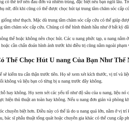
ng có thể trở nên đau đớn và nhiễm trùng, đặc biệt nếu bạn ngồi lâu.
hụ nữ, đôi khi cũng có thể được chọc hút tại trung tâm chăm sóc cấp c
 giống như thạch. Mặc dù trung tâm chăm sóc cấp cứu có thể giúp đượ
ung tâm chăm sóc cấp cứu. Chúng có thể hình thành hầu như ở bất kỳ đâ
ông thể hoặc không nên chọc hút. Các u nang phức tạp, u nang nằm ở
 hoặc cần chẩn đoán hình ảnh trước khi điều trị cũng nằm ngoài phạm 
Có Thể Chọc Hút U nang Của Bạn Như Thế
 sẽ kiểm tra cẩn thận trước tiên. Họ sẽ xem xét kích thước, vị trí và 
đổi không và liệu bạn có từng bị u nang trước đây không.
 chỗ hay không. Họ xem xét các yếu tố như độ sâu của u nang, liệu nó 
c hiện thủ thuật an toàn hay không. Nếu u nang đơn giản và phòng khám
c chuyên biệt hơn. Điều này có thể là do u nang quá lớn, nằm ở vị trí 
ễu, bác sĩ phẫu thuật tổng quát hoặc chuyên gia khác có thể cung cấp p