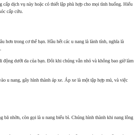
 cấp dịch vụ này hoặc có thiết lập phù hợp cho mọi tình huống. Hiểu
sóc cấp cứu.
u hơn trong cơ thể bạn. Hầu hết các u nang là lành tính, nghĩa là
.
di động dưới da của bạn. Đôi khi chúng vẫn nhỏ và không bao giờ làm
vào u nang, gây hình thành áp xe. Áp xe là một tập hợp mủ, và việc
ng bã nhờn, còn gọi là u nang biểu bì. Chúng hình thành khi nang lông