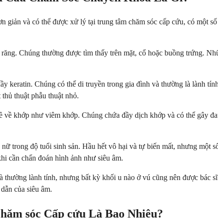
 giản và có thể được xử lý tại trung tâm chăm sóc cấp cứu, có một số 
hí răng. Chúng thường được tìm thấy trên mặt, cổ hoặc buồng trứng. N
đầy keratin. Chúng có thể di truyền trong gia đình và thường là lành t
 thủ thuật phẫu thuật nhỏ.
đề về khớp như viêm khớp. Chúng chứa đầy dịch khớp và có thể gây đau 
 nữ trong độ tuổi sinh sản. Hầu hết vô hại và tự biến mất, nhưng một 
khi cần chẩn đoán hình ảnh như siêu âm.
 thường lành tính, nhưng bất kỳ khối u nào ở vú cũng nên được bác sĩ đ
 dẫn của siêu âm.
Chăm sóc Cấp cứu Là Bao Nhiêu?