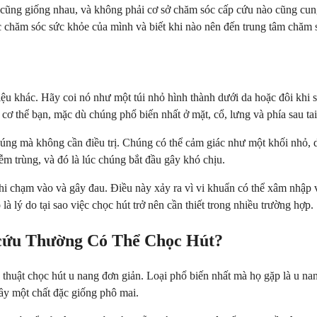
 cũng giống nhau, và không phải cơ sở chăm sóc cấp cứu nào cũng cung
ệc chăm sóc sức khỏe của mình và biết khi nào nên đến trung tâm chăm 
ệu khác. Hãy coi nó như một túi nhỏ hình thành dưới da hoặc đôi khi sâ
cơ thể bạn, mặc dù chúng phổ biến nhất ở mặt, cổ, lưng và phía sau tai
úng mà không cần điều trị. Chúng có thể cảm giác như một khối nhỏ, 
ễm trùng, và đó là lúc chúng bắt đầu gây khó chịu.
khi chạm vào và gây đau. Điều này xảy ra vì vi khuẩn có thể xâm nhập 
à lý do tại sao việc chọc hút trở nên cần thiết trong nhiều trường hợp.
 cứu Thường Có Thể Chọc Hút?
 thuật chọc hút u nang đơn giản. Loại phổ biến nhất mà họ gặp là u na
ầy một chất đặc giống phô mai.