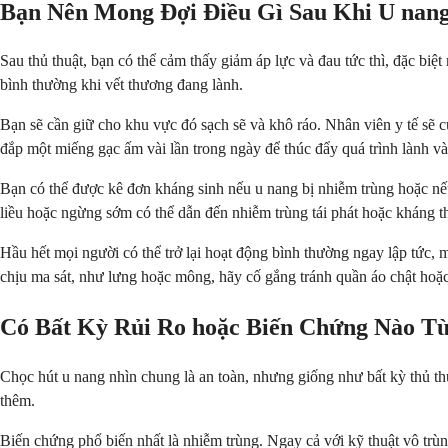
Bạn Nên Mong Đợi Điều Gì Sau Khi U nan
Sau thủ thuật, bạn có thể cảm thấy giảm áp lực và đau tức thì, đặc biệ
bình thường khi vết thương đang lành.
Bạn sẽ cần giữ cho khu vực đó sạch sẽ và khô ráo. Nhân viên y tế s
đắp một miếng gạc ấm vài lần trong ngày để thúc đẩy quá trình lành và
Bạn có thể được kê đơn kháng sinh nếu u nang bị nhiễm trùng hoặc nếu
liều hoặc ngừng sớm có thể dẫn đến nhiễm trùng tái phát hoặc kháng t
Hầu hết mọi người có thể trở lại hoạt động bình thường ngay lập tức,
chịu ma sát, như lưng hoặc mông, hãy cố gắng tránh quần áo chật hoặc
Có Bất Kỳ Rủi Ro hoặc Biến Chứng Nào T
Chọc hút u nang nhìn chung là an toàn, nhưng giống như bất kỳ thủ thu
thêm.
Biến chứng phổ biến nhất là nhiễm trùng. Ngay cả với kỹ thuật vô trù