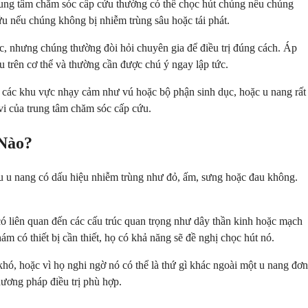
 Trung tâm chăm sóc cấp cứu thường có thể chọc hút chúng nếu chúng
ứu nếu chúng không bị nhiễm trùng sâu hoặc tái phát.
c, nhưng chúng thường đòi hỏi chuyên gia để điều trị đúng cách. Áp
u trên cơ thể và thường cần được chú ý ngay lập tức.
 các khu vực nhạy cảm như vú hoặc bộ phận sinh dục, hoặc u nang rất
vi của trung tâm chăm sóc cấp cứu.
 Nào?
liệu u nang có dấu hiệu nhiễm trùng như đỏ, ấm, sưng hoặc đau không.
có liên quan đến các cấu trúc quan trọng như dây thần kinh hoặc mạch
 có thiết bị cần thiết, họ có khả năng sẽ đề nghị chọc hút nó.
khó, hoặc vì họ nghi ngờ nó có thể là thứ gì khác ngoài một u nang đơn
hương pháp điều trị phù hợp.