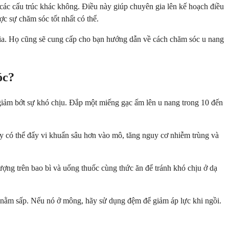
các cấu trúc khác không. Điều này giúp chuyên gia lên kế hoạch điều
c sự chăm sóc tốt nhất có thể.
 gia. Họ cũng sẽ cung cấp cho bạn hướng dẫn về cách chăm sóc u nang
óc?
 giảm bớt sự khó chịu. Đắp một miếng gạc ấm lên u nang trong 10 đến
y có thể đẩy vi khuẩn sâu hơn vào mô, tăng nguy cơ nhiễm trùng và
ợng trên bao bì và uống thuốc cùng thức ăn để tránh khó chịu ở dạ
c nằm sấp. Nếu nó ở mông, hãy sử dụng đệm để giảm áp lực khi ngồi.