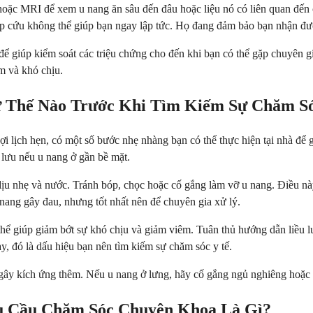
hoặc MRI để xem u nang ăn sâu đến đâu hoặc liệu nó có liên quan đến 
ấp cứu không thể giúp bạn ngay lập tức. Họ đang đảm bảo bạn nhận đượ
 để giúp kiểm soát các triệu chứng cho đến khi bạn có thể gặp chuyên
m và khó chịu.
ư Thế Nào Trước Khi Tìm Kiếm Sự Chăm S
i lịch hẹn, có một số bước nhẹ nhàng bạn có thể thực hiện tại nhà để
 lưu nếu u nang ở gần bề mặt.
ịu nhẹ và nước. Tránh bóp, chọc hoặc cố gắng làm vỡ u nang. Điều nà
u nang gây đau, nhưng tốt nhất nên để chuyên gia xử lý.
 giúp giảm bớt sự khó chịu và giảm viêm. Tuân thủ hướng dẫn liều lư
y, đó là dấu hiệu bạn nên tìm kiếm sự chăm sóc y tế.
hể gây kích ứng thêm. Nếu u nang ở lưng, hãy cố gắng ngủ nghiêng hoặ
êu Cầu Chăm Sóc Chuyên Khoa Là Gì?