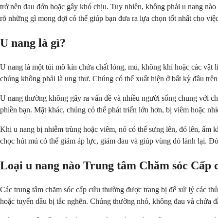
trở nên đau đớn hoặc gây khó chịu. Tuy nhiên, không phải u nang nào
rõ những gì mong đợi có thể giúp bạn đưa ra lựa chọn tốt nhất cho vi
U nang là gì?
U nang là một túi mô kín chứa chất lỏng, mủ, không khí hoặc các vật li
chúng không phải là ung thư. Chúng có thể xuất hiện ở bất kỳ đâu trên 
U nang thường không gây ra vấn đề và nhiều người sống chung với ch
phiền bạn. Mặt khác, chúng có thể phát triển lớn hơn, bị viêm hoặc nhi
Khi u nang bị nhiễm trùng hoặc viêm, nó có thể sưng lên, đỏ lên, ấm 
chọc hút mủ có thể giảm áp lực, giảm đau và giúp vùng đó lành lại. Đó l
Loại u nang nào Trung tâm Chăm sóc Cấp
Các trung tâm chăm sóc cấp cứu thường được trang bị để xử lý các thủ
hoặc tuyến dầu bị tắc nghẽn. Chúng thường nhỏ, không đau và chứa đ