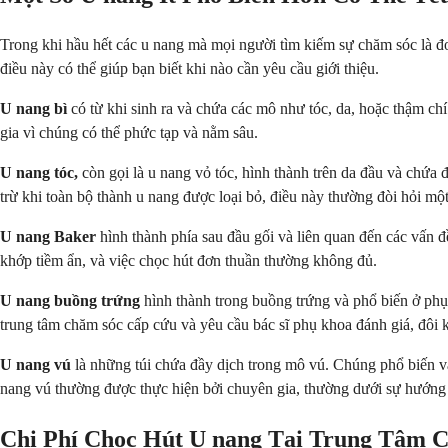
Trong khi hầu hết các u nang mà mọi người tìm kiếm sự chăm sóc là đơn
điều này có thể giúp bạn biết khi nào cần yêu cầu giới thiệu.
U nang bì
có từ khi sinh ra và chứa các mô như tóc, da, hoặc thậm c
gia vì chúng có thể phức tạp và nằm sâu.
U nang tóc,
còn gọi là u nang vỏ tóc, hình thành trên da đầu và chứa 
trừ khi toàn bộ thành u nang được loại bỏ, điều này thường đòi hỏi một
U nang Baker
hình thành phía sau đầu gối và liên quan đến các vấn 
khớp tiềm ẩn, và việc chọc hút đơn thuần thường không đủ.
U nang buồng trứng
hình thành trong buồng trứng và phổ biến ở phụ
trung tâm chăm sóc cấp cứu và yêu cầu bác sĩ phụ khoa đánh giá, đôi 
U nang vú
là những túi chứa đầy dịch trong mô vú. Chúng phổ biến và
nang vú thường được thực hiện bởi chuyên gia, thường dưới sự hướng
Chi Phí Chọc Hút U nang Tại Trung Tâm 