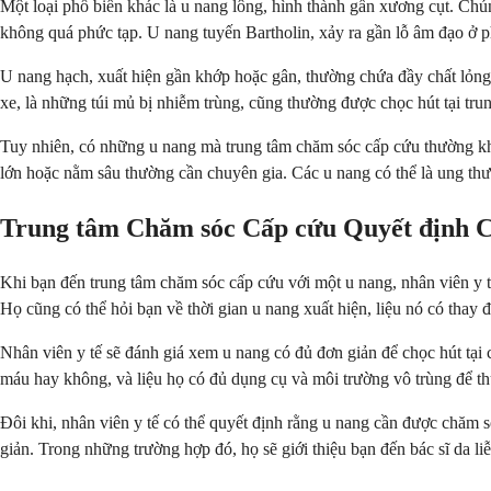
Một loại phổ biến khác là u nang lông, hình thành gần xương cụt. Chú
không quá phức tạp. U nang tuyến Bartholin, xảy ra gần lỗ âm đạo ở p
U nang hạch, xuất hiện gần khớp hoặc gân, thường chứa đầy chất lỏng
xe, là những túi mủ bị nhiễm trùng, cũng thường được chọc hút tại tr
Tuy nhiên, có những u nang mà trung tâm chăm sóc cấp cứu thường kh
lớn hoặc nằm sâu thường cần chuyên gia. Các u nang có thể là ung thư
Trung tâm Chăm sóc Cấp cứu Quyết định 
Khi bạn đến trung tâm chăm sóc cấp cứu với một u nang, nhân viên y tế
Họ cũng có thể hỏi bạn về thời gian u nang xuất hiện, liệu nó có thay 
Nhân viên y tế sẽ đánh giá xem u nang có đủ đơn giản để chọc hút tại
máu hay không, và liệu họ có đủ dụng cụ và môi trường vô trùng để thự
Đôi khi, nhân viên y tế có thể quyết định rằng u nang cần được chăm só
giản. Trong những trường hợp đó, họ sẽ giới thiệu bạn đến bác sĩ da li