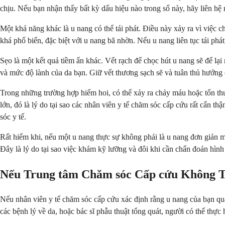
chịu. Nếu bạn nhận thấy bất kỳ dấu hiệu nào trong số này, hãy liên h
Một khả năng khác là u nang có thể tái phát. Điều này xảy ra vì việc ch
khá phổ biến, đặc biệt với u nang bã nhờn. Nếu u nang liên tục tái phát
Sẹo là một kết quả tiềm ẩn khác. Vết rạch để chọc hút u nang sẽ để lại
và mức độ lành của da bạn. Giữ vết thương sạch sẽ và tuân thủ hướng d
Trong những trường hợp hiếm hoi, có thể xảy ra chảy máu hoặc tổn th
lớn, đó là lý do tại sao các nhân viên y tế chăm sóc cấp cứu rất cẩn 
sóc y tế.
Rất hiếm khi, nếu một u nang thực sự không phải là u nang đơn giản mà
Đây là lý do tại sao việc khám kỹ lưỡng và đôi khi cần chẩn đoán hình 
Nếu Trung tâm Chăm sóc Cấp cứu Không T
Nếu nhân viên y tế chăm sóc cấp cứu xác định rằng u nang của bạn quá p
các bệnh lý về da, hoặc bác sĩ phẫu thuật tổng quát, người có thể thực 