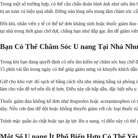
Trong một số trường hợp, có thể cần chẩn đoán hình ảnh như siêu âm 
trị an toàn và hiệu quả nhất. Đừng nản lòng nếu trung tâm chăm sóc c
Đôi khi, nhân viên y tế có thể kê đơn kháng sinh hoặc thuốc giảm đau
tại nhà trong thời gian chờ đợi, chẳng hạn như đắp gạc ấm để giảm viê
Bạn Có Thể Chăm Sóc U nang Tại Nhà Nh
Trong khi bạn đang quyết định có nên tìm kiếm sự chăm sóc hay chờ đợ
15 phút vài lần trong ngày có thể giúp giảm sưng và khuyến khích dẫn
Giữ cho khu vực đó sạch sẽ bằng cách rửa nhẹ nhàng bằng xà phòng d
làm cho vấn đề trở nên tồi tệ hơn. Điều này rất hấp dẫn, đặc biệt nếu 
Thuốc giảm đau không kê đơn như ibuprofen hoặc acetaminophen có thể
dày. Nếu cơn đau dữ dội hoặc không thuyên giảm với các loại thuốc nà
Tránh mặc quần áo chật hoặc tạo áp lực lên u nang, vì điều này có t
Một Số U nang Ít Phổ Biến Hơn Có Thể Y