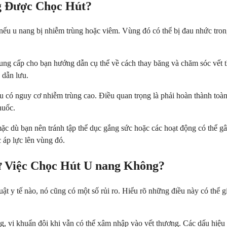
g Được Chọc Hút?
t nếu u nang bị nhiễm trùng hoặc viêm. Vùng đó có thể bị đau nhức trong
ẽ cung cấp cho bạn hướng dẫn cụ thể về cách thay băng và chăm sóc v
 dẫn lưu.
 có nguy cơ nhiễm trùng cao. Điều quan trọng là phải hoàn thành toàn 
huốc.
 mặc dù bạn nên tránh tập thể dục gắng sức hoặc các hoạt động có thể 
 áp lực lên vùng đó.
ừ Việc Chọc Hút U nang Không?
ật y tế nào, nó cũng có một số rủi ro. Hiểu rõ những điều này có thể g
ng, vi khuẩn đôi khi vẫn có thể xâm nhập vào vết thương. Các dấu hiệ