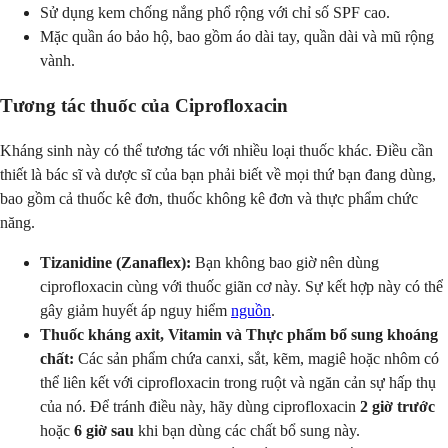
Sử dụng kem chống nắng phổ rộng với chỉ số SPF cao.
Mặc quần áo bảo hộ, bao gồm áo dài tay, quần dài và mũ rộng
vành.
Tương tác thuốc của Ciprofloxacin
Kháng sinh này có thể tương tác với nhiều loại thuốc khác. Điều cần
thiết là bác sĩ và dược sĩ của bạn phải biết về mọi thứ bạn đang dùng,
bao gồm cả thuốc kê đơn, thuốc không kê đơn và thực phẩm chức
năng.
Tizanidine (Zanaflex):
Bạn không bao giờ nên dùng
ciprofloxacin cùng với thuốc giãn cơ này. Sự kết hợp này có thể
gây giảm huyết áp nguy hiểm
nguồn
.
Thuốc kháng axit, Vitamin và Thực phẩm bổ sung khoáng
chất:
Các sản phẩm chứa canxi, sắt, kẽm, magiê hoặc nhôm có
thể liên kết với ciprofloxacin trong ruột và ngăn cản sự hấp thụ
của nó. Để tránh điều này, hãy dùng ciprofloxacin
2 giờ trước
hoặc
6 giờ sau
khi bạn dùng các chất bổ sung này.