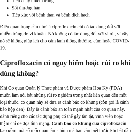
Tiêu chảy nhiễm trùng
Sốt thương hàn
Tiếp xúc với bệnh than và bệnh dịch hạch
Điều quan trọng cần nhớ là ciprofloxacin chỉ có tác dụng đối với
nhiễm trùng do vi khuẩn. Nó không có tác dụng đối với vi rút, vì vậy
nó sẽ không giúp ích cho cảm lạnh thông thường, cúm hoặc COVID-
19.
Ciprofloxacin có nguy hiểm hoặc rủi ro khi
dùng không?
Khi Cơ quan Quản lý Thực phẩm và Dược phẩm Hoa Kỳ (FDA)
muốn làm nổi bật những rủi ro nghiêm trọng nhất liên quan đến một
loại thuốc, cơ quan này sẽ đưa ra cảnh báo có khung (còn gọi là cảnh
báo hộp đen). Đây là cảnh báo an toàn mạnh nhất của cơ quan này,
dành riêng cho các tác dụng phụ có thể gây tàn tật, vĩnh viễn hoặc
thậm chí đe dọa tính mạng.
Cảnh báo có khung của ciprofloxacin
bao gồm một số mối quan tâm chính mà bạn cần biết trước khi bắt đầu