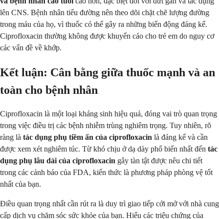
và bệnh nhân cao tuổi
cao hơn, đặc biệt đối với đứt gân và tác dụng
lên CNS. Bệnh nhân tiểu đường nên theo dõi chặt chẽ lượng đường
trong máu của họ, vì thuốc có thể gây ra những biến động đáng kể.
Ciprofloxacin thường không được khuyến cáo cho trẻ em do nguy cơ
các vấn đề về khớp.
Kết luận: Cân bằng giữa thuốc mạnh và an
toàn cho bệnh nhân
Ciprofloxacin là một loại kháng sinh hiệu quả, đóng vai trò quan trọng
trong việc điều trị các bệnh nhiễm trùng nghiêm trọng. Tuy nhiên, rõ
ràng là
tác dụng phụ tiềm ẩn của ciprofloxacin
là đáng kể và cần
được xem xét nghiêm túc. Từ khó chịu ở dạ dày phổ biến nhất đến
tác
dụng phụ lâu dài của ciprofloxacin
gây tàn tật được nêu chi tiết
trong các cảnh báo của FDA, kiến thức là phương pháp phòng vệ tốt
nhất của bạn.
Điều quan trọng nhất cần rút ra là duy trì giao tiếp cởi mở với nhà cung
cấp dịch vụ chăm sóc sức khỏe của bạn. Hiểu các triệu chứng của