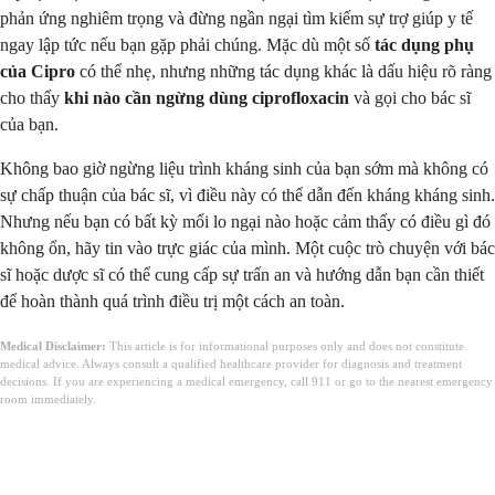
phản ứng nghiêm trọng và đừng ngần ngại tìm kiếm sự trợ giúp y tế
ngay lập tức nếu bạn gặp phải chúng. Mặc dù một số
tác dụng phụ
của Cipro
có thể nhẹ, nhưng những tác dụng khác là dấu hiệu rõ ràng
cho thấy
khi nào cần ngừng dùng ciprofloxacin
và gọi cho bác sĩ
của bạn.
Không bao giờ ngừng liệu trình kháng sinh của bạn sớm mà không có
sự chấp thuận của bác sĩ, vì điều này có thể dẫn đến kháng kháng sinh.
Nhưng nếu bạn có bất kỳ mối lo ngại nào hoặc cảm thấy có điều gì đó
không ổn, hãy tin vào trực giác của mình. Một cuộc trò chuyện với bác
sĩ hoặc dược sĩ có thể cung cấp sự trấn an và hướng dẫn bạn cần thiết
để hoàn thành quá trình điều trị một cách an toàn.
Medical Disclaimer:
This article is for informational purposes only and does not constitute
medical advice. Always consult a qualified healthcare provider for diagnosis and treatment
decisions. If you are experiencing a medical emergency, call 911 or go to the nearest emergency
room immediately.