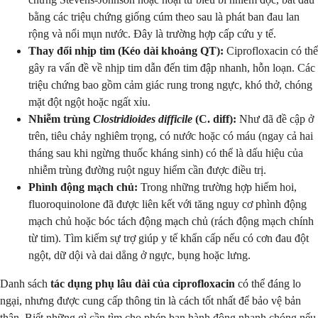
bằng các triệu chứng giống cúm theo sau là phát ban đau lan
rộng và nổi mụn nước. Đây là trường hợp cấp cứu y tế.
Thay đổi nhịp tim (Kéo dài khoảng QT):
Ciprofloxacin có thể
gây ra vấn đề về nhịp tim dẫn đến tim đập nhanh, hỗn loạn. Các
triệu chứng bao gồm cảm giác rung trong ngực, khó thở, chóng
mặt đột ngột hoặc ngất xỉu.
Nhiễm trùng
Clostridioides difficile
(C. diff):
Như đã đề cập ở
trên, tiêu chảy nghiêm trọng, có nước hoặc có máu (ngay cả hai
tháng sau khi ngừng thuốc kháng sinh) có thể là dấu hiệu của
nhiễm trùng đường ruột nguy hiểm cần được điều trị.
Phình động mạch chủ:
Trong những trường hợp hiếm hoi,
fluoroquinolone đã được liên kết với tăng nguy cơ phình động
mạch chủ hoặc bóc tách động mạch chủ (rách động mạch chính
từ tim). Tìm kiếm sự trợ giúp y tế khẩn cấp nếu có cơn đau đột
ngột, dữ dội và dai dẳng ở ngực, bụng hoặc lưng.
Danh sách
tác dụng phụ lâu dài của ciprofloxacin
có thể đáng lo
ngại, nhưng được cung cấp thông tin là cách tốt nhất để bảo vệ bản
thân. Biết những gì cần tìm cho phép bạn hành động nhanh chóng nếu