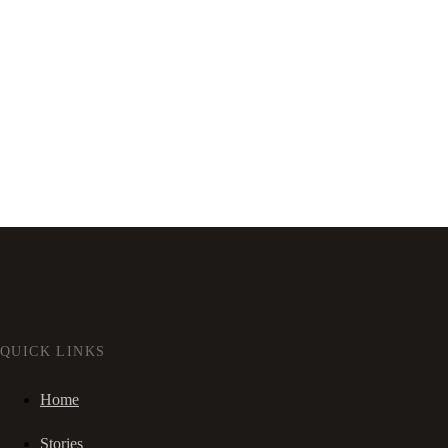
QUICK LINKS
Home
Stories