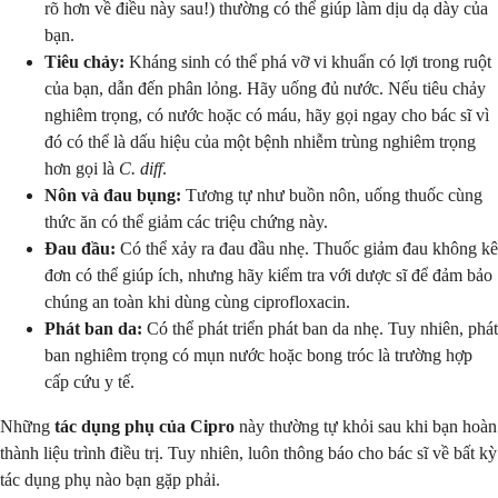
rõ hơn về điều này sau!) thường có thể giúp làm dịu dạ dày của
bạn.
Tiêu chảy:
Kháng sinh có thể phá vỡ vi khuẩn có lợi trong ruột
của bạn, dẫn đến phân lỏng. Hãy uống đủ nước. Nếu tiêu chảy
nghiêm trọng, có nước hoặc có máu, hãy gọi ngay cho bác sĩ vì
đó có thể là dấu hiệu của một bệnh nhiễm trùng nghiêm trọng
hơn gọi là
C. diff
.
Nôn và đau bụng:
Tương tự như buồn nôn, uống thuốc cùng
thức ăn có thể giảm các triệu chứng này.
Đau đầu:
Có thể xảy ra đau đầu nhẹ. Thuốc giảm đau không kê
đơn có thể giúp ích, nhưng hãy kiểm tra với dược sĩ để đảm bảo
chúng an toàn khi dùng cùng ciprofloxacin.
Phát ban da:
Có thể phát triển phát ban da nhẹ. Tuy nhiên, phát
ban nghiêm trọng có mụn nước hoặc bong tróc là trường hợp
cấp cứu y tế.
Những
tác dụng phụ của Cipro
này thường tự khỏi sau khi bạn hoàn
thành liệu trình điều trị. Tuy nhiên, luôn thông báo cho bác sĩ về bất kỳ
tác dụng phụ nào bạn gặp phải.