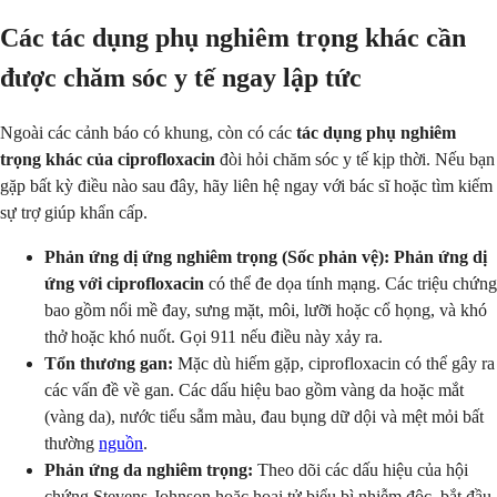
Các tác dụng phụ nghiêm trọng khác cần
được chăm sóc y tế ngay lập tức
Ngoài các cảnh báo có khung, còn có các
tác dụng phụ nghiêm
trọng khác của ciprofloxacin
đòi hỏi chăm sóc y tế kịp thời. Nếu bạn
gặp bất kỳ điều nào sau đây, hãy liên hệ ngay với bác sĩ hoặc tìm kiếm
sự trợ giúp khẩn cấp.
Phản ứng dị ứng nghiêm trọng (Sốc phản vệ):
Phản ứng dị
ứng với ciprofloxacin
có thể đe dọa tính mạng. Các triệu chứng
bao gồm nổi mề đay, sưng mặt, môi, lưỡi hoặc cổ họng, và khó
thở hoặc khó nuốt. Gọi 911 nếu điều này xảy ra.
Tổn thương gan:
Mặc dù hiếm gặp, ciprofloxacin có thể gây ra
các vấn đề về gan. Các dấu hiệu bao gồm vàng da hoặc mắt
(vàng da), nước tiểu sẫm màu, đau bụng dữ dội và mệt mỏi bất
thường
nguồn
.
Phản ứng da nghiêm trọng:
Theo dõi các dấu hiệu của hội
chứng Stevens-Johnson hoặc hoại tử biểu bì nhiễm độc, bắt đầu