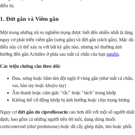
điều trị.
1. Đứt gân và Viêm gân
Một trong những rủi ro nghiêm trọng được biết đến nhiều nhất là tăng
nguy cơ phát triển viêm gân (sưng gân) và đứt gân (rách gân). Mặc dù
điều này có thể xảy ra với bất kỳ gân nào, nhưng nó thường ảnh
hưởng đến gân Achilles ở phía sau mắt cá chân của bạn
nguồn
.
Các triệu chứng cần theo dõi:
Đau, sưng hoặc bầm tím đột ngột ở vùng gân (như mắt cá chân,
vai, bàn tay hoặc khuỷu tay)
Âm thanh hoặc cảm giác "rắc" hoặc "tách" trong khớp
Không thể cử động khớp bị ảnh hưởng hoặc chịu trọng lượng
Nguy cơ
đứt gân do ciprofloxacin
cao hơn đối với một số người nhất
định, bao gồm cả những người trên 60 tuổi, đang dùng thuốc
corticosteroid (như prednisone) hoặc đã cấy ghép thận, tim hoặc phổi.