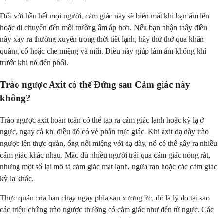
Đối với hầu hết mọi người, cảm giác này sẽ biến mất khi bạn ấm lên
hoặc di chuyển đến môi trường ấm áp hơn. Nếu bạn nhận thấy điều
này xảy ra thường xuyên trong thời tiết lạnh, hãy thử thở qua khăn
quàng cổ hoặc che miệng và mũi. Điều này giúp làm ấm không khí
trước khi nó đến phổi.
Trào ngược Axit có thể Đứng sau Cảm giác này
không?
Trào ngược axit hoàn toàn có thể tạo ra cảm giác lạnh hoặc kỳ lạ ở
ngực, ngay cả khi điều đó có vẻ phản trực giác. Khi axit dạ dày trào
ngược lên thực quản, ống nối miệng với dạ dày, nó có thể gây ra nhiều
cảm giác khác nhau. Mặc dù nhiều người trải qua cảm giác nóng rát,
nhưng một số lại mô tả cảm giác mát lạnh, ngứa ran hoặc các cảm giác
kỳ lạ khác.
Thực quản của bạn chạy ngay phía sau xương ức, đó là lý do tại sao
các triệu chứng trào ngược thường có cảm giác như đến từ ngực. Các