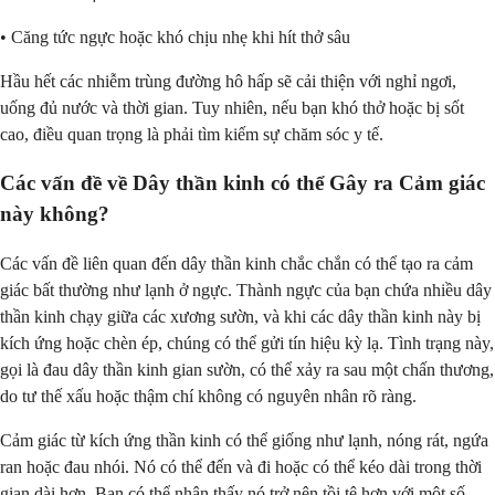
• Căng tức ngực hoặc khó chịu nhẹ khi hít thở sâu
Hầu hết các nhiễm trùng đường hô hấp sẽ cải thiện với nghỉ ngơi,
uống đủ nước và thời gian. Tuy nhiên, nếu bạn khó thở hoặc bị sốt
cao, điều quan trọng là phải tìm kiếm sự chăm sóc y tế.
Các vấn đề về Dây thần kinh có thể Gây ra Cảm giác
này không?
Các vấn đề liên quan đến dây thần kinh chắc chắn có thể tạo ra cảm
giác bất thường như lạnh ở ngực. Thành ngực của bạn chứa nhiều dây
thần kinh chạy giữa các xương sườn, và khi các dây thần kinh này bị
kích ứng hoặc chèn ép, chúng có thể gửi tín hiệu kỳ lạ. Tình trạng này,
gọi là đau dây thần kinh gian sườn, có thể xảy ra sau một chấn thương,
do tư thế xấu hoặc thậm chí không có nguyên nhân rõ ràng.
Cảm giác từ kích ứng thần kinh có thể giống như lạnh, nóng rát, ngứa
ran hoặc đau nhói. Nó có thể đến và đi hoặc có thể kéo dài trong thời
gian dài hơn. Bạn có thể nhận thấy nó trở nên tồi tệ hơn với một số