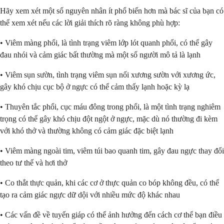
Hãy xem xét một số nguyên nhân ít phổ biến hơn mà bác sĩ của bạn có
thể xem xét nếu các lời giải thích rõ ràng không phù hợp:
• Viêm màng phổi, là tình trạng viêm lớp lót quanh phổi, có thể gây
đau nhói và cảm giác bất thường mà một số người mô tả là lạnh
• Viêm sụn sườn, tình trạng viêm sụn nối xương sườn với xương ức,
gây khó chịu cục bộ ở ngực có thể cảm thấy lạnh hoặc kỳ lạ
• Thuyên tắc phổi, cục máu đông trong phổi, là một tình trạng nghiêm
trọng có thể gây khó chịu đột ngột ở ngực, mặc dù nó thường đi kèm
với khó thở và thường không có cảm giác đặc biệt lạnh
• Viêm màng ngoài tim, viêm túi bao quanh tim, gây đau ngực thay đổi
theo tư thế và hơi thở
• Co thắt thực quản, khi các cơ ở thực quản co bóp không đều, có thể
tạo ra cảm giác ngực dữ dội với nhiều mức độ khác nhau
• Các vấn đề về tuyến giáp có thể ảnh hưởng đến cách cơ thể bạn điều