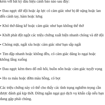
kèm với bất kỳ dấu hiệu cảnh báo nào sau đây:
• Đau ngực dữ dội hoặc áp lực có cảm giác như bị đè nặng hoặc lan
đến cánh tay, hàm hoặc lưng
• Khó thở đáng kể hoặc cảm giác như bạn không thể thở
• Khởi phát đột ngột các triệu chứng xuất hiện nhanh chóng và dữ dội
• Chóng mặt, ngất xỉu hoặc cảm giác như bạn sắp ngất
• Tim đập nhanh hoặc không đều, có cảm giác đáng lo ngại hoặc
không lắng xuống
• Đau ngực kèm theo đổ mồ hôi, buồn nôn hoặc cảm giác tuyệt vọng
• Ho ra máu hoặc đờm màu hồng, có bọt
Các triệu chứng này có thể cho thấy các tình trạng nghiêm trọng cần
được đánh giá kịp thời. Đừng ngần ngại gọi dịch vụ khẩn cấp nếu bạn
đang gặp phải chúng.