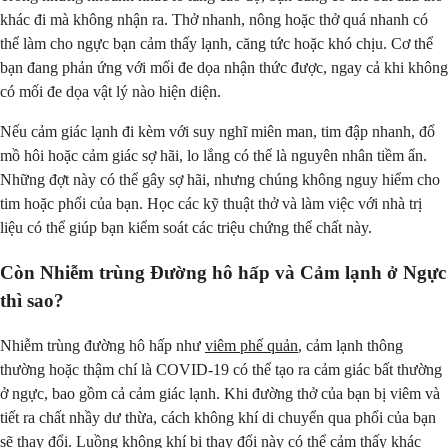
khác đi mà không nhận ra. Thở nhanh, nông hoặc thở quá nhanh có
thể làm cho ngực bạn cảm thấy lạnh, căng tức hoặc khó chịu. Cơ thể
bạn đang phản ứng với mối đe dọa nhận thức được, ngay cả khi không
có mối đe dọa vật lý nào hiện diện.
Nếu cảm giác lạnh đi kèm với suy nghĩ miên man, tim đập nhanh, đổ
mồ hôi hoặc cảm giác sợ hãi, lo lắng có thể là nguyên nhân tiềm ẩn.
Những đợt này có thể gây sợ hãi, nhưng chúng không nguy hiểm cho
tim hoặc phổi của bạn. Học các kỹ thuật thở và làm việc với nhà trị
liệu có thể giúp bạn kiểm soát các triệu chứng thể chất này.
Còn Nhiễm trùng Đường hô hấp và Cảm lạnh ở Ngực
thì sao?
Nhiễm trùng đường hô hấp như
viêm phế quản
, cảm lạnh thông
thường hoặc thậm chí là COVID-19 có thể tạo ra cảm giác bất thường
ở ngực, bao gồm cả cảm giác lạnh. Khi đường thở của bạn bị viêm và
tiết ra chất nhầy dư thừa, cách không khí di chuyển qua phổi của bạn
sẽ thay đổi. Luồng không khí bị thay đổi này có thể cảm thấy khác