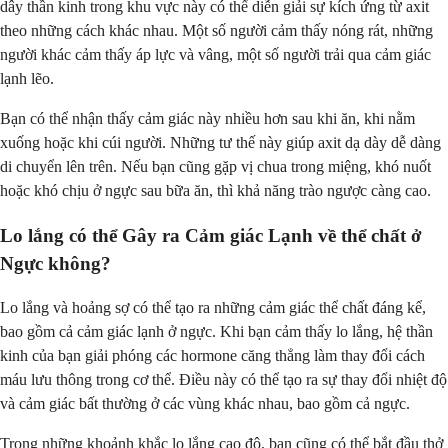
dây thần kinh trong khu vực này có thể diễn giải sự kích ứng từ axit
theo những cách khác nhau. Một số người cảm thấy nóng rát, những
người khác cảm thấy áp lực và vâng, một số người trải qua cảm giác
lạnh lẽo.
Bạn có thể nhận thấy cảm giác này nhiều hơn sau khi ăn, khi nằm
xuống hoặc khi cúi người. Những tư thế này giúp axit dạ dày dễ dàng
di chuyển lên trên. Nếu bạn cũng gặp vị chua trong miệng, khó nuốt
hoặc khó chịu ở ngực sau bữa ăn, thì khả năng trào ngược càng cao.
Lo lắng có thể Gây ra Cảm giác Lạnh về thể chất ở
Ngực không?
Lo lắng và hoảng sợ có thể tạo ra những cảm giác thể chất đáng kể,
bao gồm cả cảm giác lạnh ở ngực. Khi bạn cảm thấy lo lắng, hệ thần
kinh của bạn giải phóng các hormone căng thẳng làm thay đổi cách
máu lưu thông trong cơ thể. Điều này có thể tạo ra sự thay đổi nhiệt độ
và cảm giác bất thường ở các vùng khác nhau, bao gồm cả ngực.
Trong những khoảnh khắc lo lắng cao độ, bạn cũng có thể bắt đầu thở