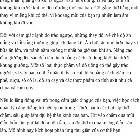
bằng khăn quàng cổ khi ra ngoài vào mùa đông. Điều này làm ấm
không khí trước khi nó đến đường thở của bạn. Cố gắng thở bằng mũi
thay vì miệng khi có thể, vì khoang mũi của bạn tự nhiên làm ấm
không khí đi vào.
Đối với cảm giác lạnh do trào ngược, những thay đổi về chế độ ăn
uống và lối sống thường giúp ích đáng kể. Ăn bữa ăn nhỏ hơn thay vì
bữa ăn lớn, và tránh nằm xuống ít nhất ba giờ sau khi ăn. Nâng cao
đầu giường lên sáu đến tám inch bằng cách sử dụng khối kê dưới
khung giường. Một số loại thực phẩm và đồ uống có thể gây trào
ngược, vì vậy bạn có thể nhận thấy sự cải thiện bằng cách giảm cà
phê, rượu, sô cô la, đồ ăn cay và các thực phẩm có tính axit như cà
chua và cam quýt.
Nếu lo lắng đóng vai trò trong cảm giác ở ngực của bạn, việc học cách
quản lý căng thẳng trở nên quan trọng. Thực hành các bài tập thở
chậm, sâu giúp làm dịu hệ thần kinh của bạn. Hít vào chậm qua mũi
đếm bốn lần, giữ lại đếm bốn lần, sau đó thở ra qua miệng đếm sáu
lần. Mô hình này kích hoạt phản ứng thư giãn của cơ thể bạn.