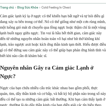
Trang chủ
Blog Sức Khỏe
Cold Feeling In Chest
Cảm giác lạnh kỳ lạ ở ngực có thể khiến bạn bất ngờ và tự hỏi điều gì
đang xảy ra bên trong cơ thể. Nó có thể giống như một cơn rùng mình,
một luồng gió mát di chuyển qua lồng ngực hoặc thậm chí là một vùng
lạnh buốt ngay giữa ngực. Tin vui là hầu hết thời gian, cảm giác này
đến từ những nguyên nhân hoàn toàn vô hại như hít thở không khí
lạnh, trào ngược axit hoặc kích ứng thần kinh tạm thời. Hiểu được điều
gì có thể đứng sau cảm giác này có thể giúp bạn phản ứng bình tĩnh và
biết khi nào cần đi khám bác sĩ.
Nguyên nhân Gây ra Cảm giác Lạnh ở
Ngực?
Ngực của bạn chứa nhiều cấu trúc khác nhau bao gồm phổi, thực
quản, tim, dây thần kinh và cơ bắp, và bất kỳ bộ phận nào trong số này
đều có thể tạo ra những cảm giác bất thường. Khi bạn cảm thấy lạnh ở
ngực, thường là do dây thần kinh của bạn diễn giải các tín hiệu theo