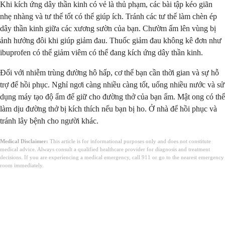
Khi kích ứng dây thần kinh có vẻ là thủ phạm, các bài tập kéo giãn
nhẹ nhàng và tư thế tốt có thể giúp ích. Tránh các tư thế làm chèn ép
dây thần kinh giữa các xương sườn của bạn. Chườm ấm lên vùng bị
ảnh hưởng đôi khi giúp giảm đau. Thuốc giảm đau không kê đơn như
ibuprofen có thể giảm viêm có thể đang kích ứng dây thần kinh.
Đối với nhiễm trùng đường hô hấp, cơ thể bạn cần thời gian và sự hỗ
trợ để hồi phục. Nghỉ ngơi càng nhiều càng tốt, uống nhiều nước và sử
dụng máy tạo độ ẩm để giữ cho đường thở của bạn ẩm. Mật ong có thể
làm dịu đường thở bị kích thích nếu bạn bị ho. Ở nhà để hồi phục và
tránh lây bệnh cho người khác.
Medical Disclaimer:
This article is for informational purposes only and does not constitute
medical advice. Always consult a qualified healthcare provider for diagnosis and treatment
decisions. If you are experiencing a medical emergency, call 911 or go to the nearest emergency
room immediately.