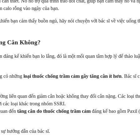
cần thiết. Nó hỗ trợ quá trình trao đổi chất, giúp bạn cảm thấy no và
m calo rỗng vào ngày của bạn.
hiến bạn cảm thấy buồn ngủ, hãy nói chuyện với bác sĩ về việc uống t
ăng Cân Không?
n đáng kể khiến bạn lo lắng, đó là một mối quan tâm hợp lý để thảo l
ưng có những
loại thuốc chống trầm cảm gây tăng cân ít hơn
. Bác sĩ
ờng liên quan đến giảm cân hoặc không thay đổi cân nặng. Các loại t
i các loại khác trong nhóm SSRI.
 quan đến
tăng cân do thuốc chống trầm cảm
đáng kể bao gồm Paxil (
 sự hướng dẫn của bác sĩ.