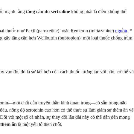
nhấn mạnh rằng
tăng cân do sertraline
không phải là điều không thể
loại thuốc như Paxil (paroxetine) hoặc Remeron (mirtazapine)
nguồn
. *
g gây tăng cân hơn Wellbutrin (bupropion), một loại thuốc chống trầm
ay vào đó, đó là sự kết hợp của cách thuốc tương tác với não, cơ thể và
rotonin—một chất dẫn truyền thần kinh quan trọng—có sẵn trong não
an đầu, nồng độ serotonin cao hơn có thể thực sự làm giảm sự thèm ăn và
 Đối với một số cá nhân, sự thay đổi lâu dài này có thể dẫn đến mong
 thèm ăn
là một yếu tố then chốt.