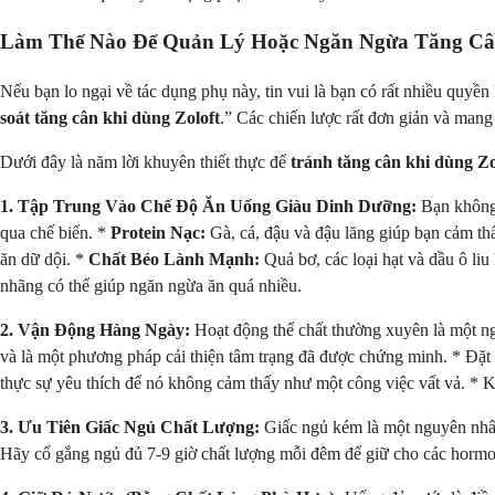
Làm Thế Nào Để Quản Lý Hoặc Ngăn Ngừa Tăng Cân
Nếu bạn lo ngại về tác dụng phụ này, tin vui là bạn có rất nhiều quy
soát tăng cân khi dùng Zoloft
.” Các chiến lược rất đơn giản và mang 
Dưới đây là năm lời khuyên thiết thực để
tránh tăng cân khi dùng Zo
1. Tập Trung Vào Chế Độ Ăn Uống Giàu Dinh Dưỡng:
Bạn không 
qua chế biến. *
Protein Nạc:
Gà, cá, đậu và đậu lăng giúp bạn cảm th
ăn dữ dội. *
Chất Béo Lành Mạnh:
Quả bơ, các loại hạt và dầu ô liu
nhãng có thể giúp ngăn ngừa ăn quá nhiều.
2. Vận Động Hàng Ngày:
Hoạt động thể chất thường xuyên là một ngu
và là một phương pháp cải thiện tâm trạng đã được chứng minh. * Đặt 
thực sự yêu thích để nó không cảm thấy như một công việc vất vả. * K
3. Ưu Tiên Giấc Ngủ Chất Lượng:
Giấc ngủ kém là một nguyên nhân 
Hãy cố gắng ngủ đủ 7-9 giờ chất lượng mỗi đêm để giữ cho các hormo