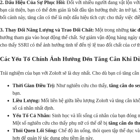
2. Dấu Hiệu Của Sự Phục Hồi:
Đối với nhiều người đang vật lộn với
bạn cải thiện, bạn có thể đơn giản là bắt đầu tận hưởng thức ăn trở lại
bối cảnh này, tăng cân có thể là một dấu hiệu tích cực cho thấy việc đi
3. Thay Đổi Năng Lượng và Trao Đổi Chất:
Một trong những
tác 
hướng tham gia vào hoạt động thể chất. Sự giảm vận động hàng ngày nà
cho thấy SSRI có thể ảnh hưởng tinh tế đến tỷ lệ trao đổi chất của cơ
Các Yếu Tố Chính Ảnh Hưởng Đến Tăng Cân Khi Dù
Trải nghiệm của bạn với Zoloft sẽ là duy nhất. Cho dù bạn có tăng cân
Thời Gian Điều Trị:
Như nghiên cứu cho thấy,
tăng cân do se
bạn.
Liều Lượng:
Mối liên hệ giữa liều lượng Zoloft và tăng cân k
số cá nhân nhất định.
Yếu Tố Cá Nhân:
Sinh học và lối sống cá nhân của bạn đóng mộ
Một số nghiên cứu cho thấy phụ nữ có thể dễ bị
tăng cân do t
Thói Quen Lối Sống:
Chế độ ăn uống, thói quen tập thể dục và
hơn để quản lý tác dụng phụ tiềm ẩn này.