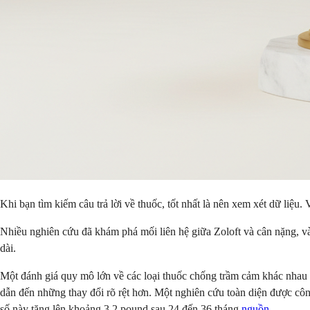
Khi bạn tìm kiếm câu trả lời về thuốc, tốt nhất là nên xem xét dữ liệu.
Nhiều nghiên cứu đã khám phá mối liên hệ giữa Zoloft và cân nặng, và 
dài.
Một đánh giá quy mô lớn về các loại thuốc chống trầm cảm khác nhau ch
dẫn đến những thay đổi rõ rệt hơn. Một nghiên cứu toàn diện được cô
số này tăng lên khoảng 3,2 pound sau 24 đến 36 tháng
nguồn
.