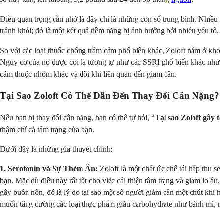
Điều quan trọng cần nhớ là đây chỉ là những con số trung bình. Nhiề
tránh khỏi; đó là một kết quả tiềm năng bị ảnh hưởng bởi nhiều yếu tố.
So với các loại thuốc chống trầm cảm phổ biến khác, Zoloft nằm ở kh
Nguy cơ của nó được coi là tương tự như các SSRI phổ biến khác như 
cảm thuộc nhóm khác và đôi khi liên quan đến giảm cân.
Tại Sao Zoloft Có Thể Dẫn Đến Thay Đổi Cân Nặng?
Nếu bạn bị thay đổi cân nặng, bạn có thể tự hỏi, “
Tại sao Zoloft gây 
thậm chí cả tâm trạng của bạn.
Dưới đây là những giả thuyết chính:
1. Serotonin và Sự Thèm Ăn:
Zoloft là một chất ức chế tái hấp thu 
bạn. Mặc dù điều này rất tốt cho việc cải thiện tâm trạng và giảm lo â
gây buồn nôn, đó là lý do tại sao một số người giảm cân một chút khi h
muốn tăng cường các loại thực phẩm giàu carbohydrate như bánh mì, 