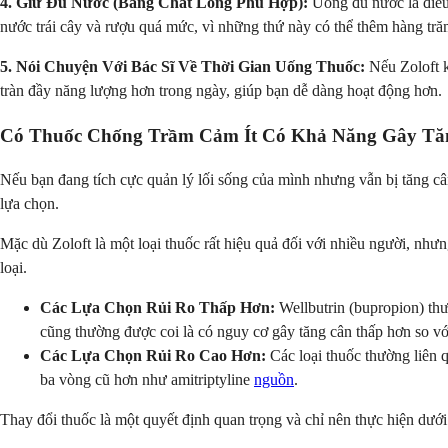
4. Giữ Đủ Nước (Bằng Chất Lỏng Phù Hợp):
Uống đủ nước là điều 
nước trái cây và rượu quá mức, vì những thứ này có thể thêm hàng tră
5. Nói Chuyện Với Bác Sĩ Về Thời Gian Uống Thuốc:
Nếu Zoloft k
tràn đầy năng lượng hơn trong ngày, giúp bạn dễ dàng hoạt động hơn.
Có Thuốc Chống Trầm Cảm Ít Có Khả Năng Gây T
Nếu bạn đang tích cực quản lý lối sống của mình nhưng vẫn bị tăng câ
lựa chọn.
Mặc dù Zoloft là một loại thuốc rất hiệu quả đối với nhiều người, nh
loại.
Các Lựa Chọn Rủi Ro Thấp Hơn:
Wellbutrin (bupropion) thư
cũng thường được coi là có nguy cơ gây tăng cân thấp hơn so vớ
Các Lựa Chọn Rủi Ro Cao Hơn:
Các loại thuốc thường liên
ba vòng cũ hơn như amitriptyline
nguồn
.
Thay đổi thuốc là một quyết định quan trọng và chỉ nên thực hiện dưới