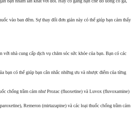
 ngăn bạn nhầm lẫn khát với đói. Hãy cố gắng hạn chế đồ uống có ga,
huốc vào ban đêm. Sự thay đổi đơn giản này có thể giúp bạn cảm thấy
uận với nhà cung cấp dịch vụ chăm sóc sức khỏe của bạn. Bạn có các
 của bạn có thể giúp bạn cân nhắc những ưu và nhược điểm của từng
huốc chống trầm cảm như Prozac (fluoxetine) và Luvox (fluvoxamine)
paroxetine), Remeron (mirtazapine) và các loại thuốc chống trầm cảm