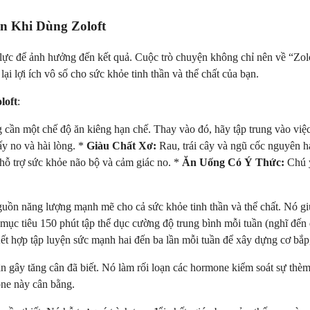
 Khi Dùng Zoloft
ền lực để ảnh hưởng đến kết quả. Cuộc trò chuyện không chỉ nên về “Zo
lại lợi ích vô số cho sức khỏe tinh thần và thể chất của bạn.
loft
:
cần một chế độ ăn kiêng hạn chế. Thay vào đó, hãy tập trung vào việc
ấy no và hài lòng. *
Giàu Chất Xơ:
Rau, trái cây và ngũ cốc nguyên 
 hỗ trợ sức khỏe não bộ và cảm giác no. *
Ăn Uống Có Ý Thức:
Chú ý
ồn năng lượng mạnh mẽ cho cả sức khỏe tinh thần và thể chất. Nó giúp 
mục tiêu 150 phút tập thể dục cường độ trung bình mỗi tuần (nghĩ đến 
ết hợp tập luyện sức mạnh hai đến ba lần mỗi tuần để xây dựng cơ bắp,
gây tăng cân đã biết. Nó làm rối loạn các hormone kiểm soát sự thèm 
ne này cân bằng.