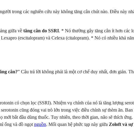
u người trong các nghiên cứu này không tăng cân chút nào. Điều này 
oảng giữa về
tăng cân do SSRI
. * Nó thường gây tăng cân ít hơn các 
Lexapro (escitalopram) và Celexa (citalopram). * Nó có nhiều khả năn
tăng cân?
” Câu trả lời không phải là một cơ chế duy nhất, đơn giản. Th
serotonin có chọn lọc (SSRI). Nhiệm vụ chính của nó là tăng lượng se
u, serotonin cũng đóng vai trò lớn trong việc điều chỉnh sự thèm ăn. B
ọ mới bắt đầu dùng thuốc. Tuy nhiên, theo thời gian, não sẽ thích ứng.
mì ống và đồ ngọt
nguồn
. Mối quan hệ phức tạp này giữa
Zoloft và sự