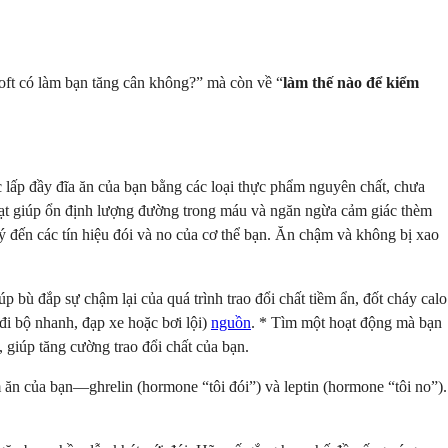
loft có làm bạn tăng cân không?” mà còn về “
làm thế nào để kiểm
 lấp đầy đĩa ăn của bạn bằng các loại thực phẩm nguyên chất, chưa
hạt giúp ổn định lượng đường trong máu và ngăn ngừa cảm giác thèm
 đến các tín hiệu đói và no của cơ thể bạn. Ăn chậm và không bị xao
bù đắp sự chậm lại của quá trình trao đổi chất tiềm ẩn, đốt cháy calo
đi bộ nhanh, đạp xe hoặc bơi lội)
nguồn
. * Tìm một hoạt động mà bạn
 giúp tăng cường trao đổi chất của bạn.
ăn của bạn—ghrelin (hormone “tôi đói”) và leptin (hormone “tôi no”).