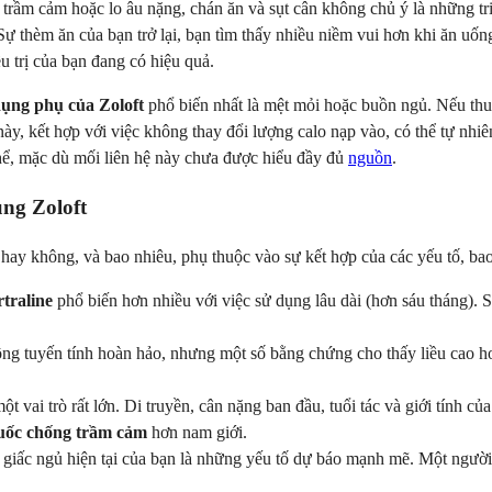
 trầm cảm hoặc lo âu nặng, chán ăn và sụt cân không chủ ý là những tr
. Sự thèm ăn của bạn trở lại, bạn tìm thấy nhiều niềm vui hơn khi ăn uố
ều trị của bạn đang có hiệu quả.
dụng phụ của Zoloft
phổ biến nhất là mệt mỏi hoặc buồn ngủ. Nếu thu
y, kết hợp với việc không thay đổi lượng calo nạp vào, có thể tự nhiê
 thể, mặc dù mối liên hệ này chưa được hiểu đầy đủ
nguồn
.
ng Zoloft
 hay không, và bao nhiêu, phụ thuộc vào sự kết hợp của các yếu tố, ba
rtraline
phổ biến hơn nhiều với việc sử dụng lâu dài (hơn sáu tháng).
hông tuyến tính hoàn hảo, nhưng một số bằng chứng cho thấy liều cao h
t vai trò rất lớn. Di truyền, cân nặng ban đầu, tuổi tác và giới tính 
huốc chống trầm cảm
hơn nam giới.
 giấc ngủ hiện tại của bạn là những yếu tố dự báo mạnh mẽ. Một người